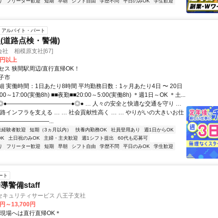
り
フリーター歓迎
短期
早朝
シフト自由
学歴不問
平日のみOK
学生歓迎
アルバイト・パート
(道路点検・警備)
社 相模原支社[67]
0円以上
セス 狭間駅周辺/直行直帰OK！
子市
 実働時間：1日あたり8時間 平均勤務日数：1ヶ月あたり4日 〜 20日
00～17:00(実働8h) ■■夜勤■■20:00～5:00(実働8h) ＊週1日～OK ＊土...
●◎●―――――――――――●◎● … 人々の安全と快適な交通を守り …
路インフラを支える … … 社会貢献性高く … … やりがいの大きいお仕
●―――――――――...
未経験者歓迎
短期（3ヵ月以内）
扶養内勤務OK
社員登用あり
週1日からOK
K
土日祝のみOK
主婦・主夫歓迎
週1シフト提出
60代も応募可
り
フリーター歓迎
短期
早朝
シフト自由
学歴不問
平日のみOK
学生歓迎
ート
警備staff
セキュリティサービス 八王子支社
0円～13,700円
＊現場へは直行直帰OK＊