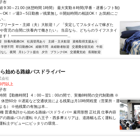
子市
 9:30～21:00 (休憩時間 1時間） 最大実勤８時間(早番・遅番シフト制)
～OK！ ✅週3～5日勤務 ✅残業無し ※開始時間の相談OK！ お気軽にご
..
＼フリーター・主婦（夫）大歓迎！／ 「安定してフルタイムで稼ぎた
事や育児の合間に扶養内で働きたい」 当店なら、どちらのライフスタイ
ます！ ━━━━━━━━━━━━━━━...
迎
扶養内勤務OK
社員登用あり
主婦・主夫歓迎
資格取得支援あり
学歴不問
即日勤務OK
経験不問
未経験者歓迎
交通費全額支給
午前
業なし
夜間
月1シフト提出
夕方
ブランクOK
交通費支給
長期歓迎
から始める路線バスドライバー
式会社
00円以上
子市
時間 【勤務時間】 4：00～翌1：00の間で、実働8時間の交代制勤務 ※
、休憩60分 ※遅延など交通状況による残業は月10時間程度（営業所・運
る） ※他残業の有無は本...
職種 普通免許から始める路線バスドライバー 雇用形態 正社員 仕事内容
アの路線バスの運転 ※八王子・西多摩エリアは、道路幅も広く運転し
運転士デビューにピッタリの環境...