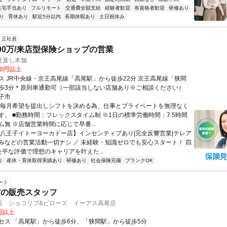
住宅手当あり
フルリモート
交通費全額支給
経験者歓迎
有資格者歓迎
研修あり
り
育休あり
駅近5分以内
長期休暇あり
土日祝休み
正社員
00万/来店型保険ショップの営業
見直し本舗
00円以上
ス JR中央線・京王高尾線「高尾駅」から徒歩22分 京王高尾線「狭間
歩3分＊原則車通勤可（一部該当しない店舗あり※ご相談ください）
子市
★毎月希望を提出しシフトを決める為、仕事とプライベートを無理なく
す。 ■勤務時間：フレックスタイム制 ※1日の標準労働時間：7.5時間
無 ※店舗営業時間に応じて早番...
【八王子イトーヨーカドー店】インセンティブあり|完全反響営業|テレア
みなどの営業活動一切ナシ ／ 未経験・知識ゼロでも安心スタート！ 四
公平な評価で理想のキャリアを叶えた...
り
産休・育休取得実績あり
研修あり
社会保険完備
ブランクOK
ート
貨の販売スタッフ
店 ショコリブ&ピローズ イーアス高尾店
6円以上
セス 「高尾駅」から徒歩6分、「狭間駅」から徒歩5分