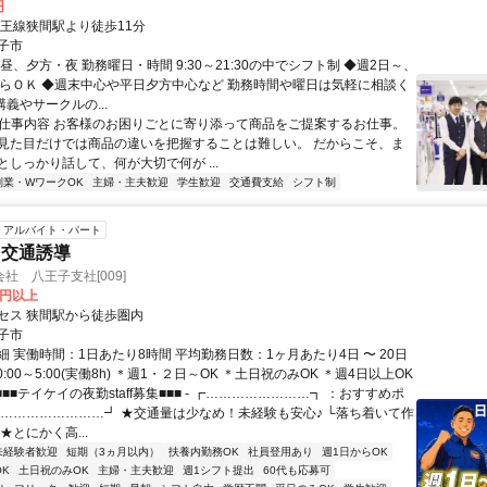
円
京王線狭間駅より徒歩11分
子市
昼、夕方・夜 勤務曜日・時間 9:30～21:30の中でシフト制 ◆週2日～、
からＯＫ ◆週末中心や平日夕方中心など 勤務時間や曜日は気軽に相談く
講義やサークルの...
● 仕事内容 お客様のお困りごとに寄り添って商品をご提案するお仕事。
見た目だけでは商品の違いを把握することは難しい。 だからこそ、ま
としっかり話して、何が大切で何が ...
副業・WワークOK
主婦・主夫歓迎
学生歓迎
交通費支給
シフト制
アルバイト・パート
・交通誘導
社 八王子支社[009]
0円以上
セス 狭間駅から徒歩圏内
子市
 実働時間：1日あたり8時間 平均勤務日数：1ヶ月あたり4日 〜 20日
0:00～5:00(実働8h) ＊週1・２日～OK ＊土日祝のみOK ＊週4日以上OK
 ■■■テイケイの夜勤staff募集■■■ - ┏……………………┓ ：おすすめポ
┗……………………┛ ★交通量は少なめ！未経験も安心♪ └落ち着いて作
★とにかく高...
未経験者歓迎
短期（3ヵ月以内）
扶養内勤務OK
社員登用あり
週1日からOK
K
土日祝のみOK
主婦・主夫歓迎
週1シフト提出
60代も応募可