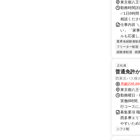
東京都八王
勤務時間詳細
✅1日6時間
相談ください.
仕事内容 
い」 「家
ルも応援し
業界未経験者歓
フリーター歓迎
経験者歓迎
残
正社員
普通免許
西東京バス株
月給226,0
東京都八王
勤務曜日・
実働8時間
行コースによ
募集要項 
西多摩エリ
やすいため
シフト制