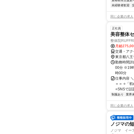
資格取得支援あ
未経験者歓迎
同じ企業の求人
正社員
美容整体
整体院RUFFR
月給275,0
交通・アク
東京都八王
勤務時間詳細
00分 ※1
時00分
仕事内容 
＝＝ ⭐「
⭐SNSで話
制服あり
業界
同じ企業の求人
ノジマの
ノジマ イー