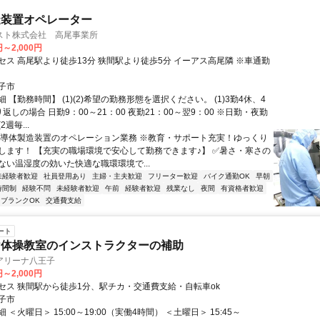
造装置オペレーター
スト株式会社 高尾事業所
円～2,000円
セス 高尾駅より徒歩13分 狭間駅より徒歩5分 イーアス高尾隣 ※車通勤
子市
 【勤務時間】 (1)(2)希望の勤務形態を選択ください。 (1)3勤4休、4
返しの場合 日勤9：00～21：00 夜勤21：00～翌9：00 ※日勤・夜勤
週毎...
半導体製造装置のオペレーション業務 ※教育・サポート充実！ゆっくり
します！ 【充実の職場環境で安心して勤務できます♪】 ✅暑さ・寒さの
ない温湿度の効いた快適な職環環境で...
未経験者歓迎
社員登用あり
主婦・主夫歓迎
フリーター歓迎
バイク通勤OK
早朝
時間制
経験不問
未経験者歓迎
午前
経験者歓迎
残業なし
夜間
有資格者歓迎
ブランクOK
交通費支給
ート
け体操教室のインストラクターの補助
アリーナ八王子
円～2,000円
セス 狭間駅から徒歩1分、駅チカ・交通費支給・自転車ok
子市
 ＜火曜日＞ 15:00～19:00（実働4時間） ＜土曜日＞ 15:45～