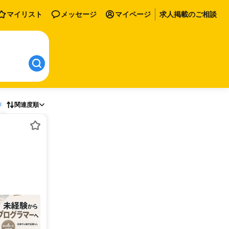
マイリスト
メッセージ
マイページ
求人掲載のご相談
存
関連度順