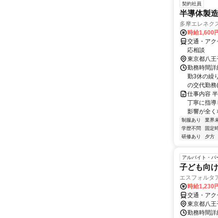
契約社員
半導体製
多摩エレネク
時給1,600
交通・アク
応相談
東京都八王
勤務時間詳細
勤3休の繰り
の交代勤務(2
仕事内容 
丁寧に指導
影響が全く
制服あり
業界
学歴不問
固定
研修あり
夕方
アルバイト・パ
子ども向
エスフォルタ
時給1,230
交通・アク
東京都八王
勤務時間詳細