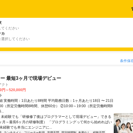
駅
してください
ナカ
を選択してください
条件保
ー 最短3ヶ月で現場デビュー
アクト
00円～520,000円
ト
 実働時間：1日あたり8時間 平均勤務日数：1ヶ月あたり18日 〜 21日
18:00（所定労働時間8時間、休憩60分） ②10:00～19:00（所定労働時間8
..
＼ 未経験でも「研修修了後はプログラマーとして現場デビュー」できる
1ヶ月～最長6ヶ月の研修制度） 「プログラミングって何から始めればい
T未経験でも本当にエンジニアに...
迎
ランチタイム
フリーター歓迎
学歴不問
固定時間制
転勤なし
経験不問