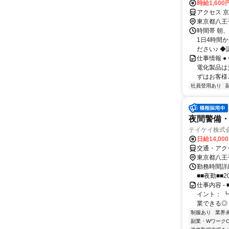
時給1,600
アクセス 
東京都八王
時間帯 朝、
1日4時間
ださい♪ ◆
仕事情報 
電化製品は
ずはお客様
社員登用あり
夜間警備
テイケイ株式会
日給14,00
交通・アク
東京都八王
勤務時間詳細
■■夜勤■■2
仕事内容 -
イント： 
業できる◎ 
制服あり
業界
副業・WワークO