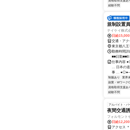
資格取得支援あ
経験不問
規制設置員
テイケイ株式会
日給15,00
交通・アク
東京都八王
勤務時間詳細
■■日勤■■8:
仕事内容 
… 日本の道
事 … ●◎
制服あり
業界
副業・WワークO
資格取得支援あ
経験不問
アルバイト・パ
夜間交通誘導
フォルモント
日給12,20
アクセス 