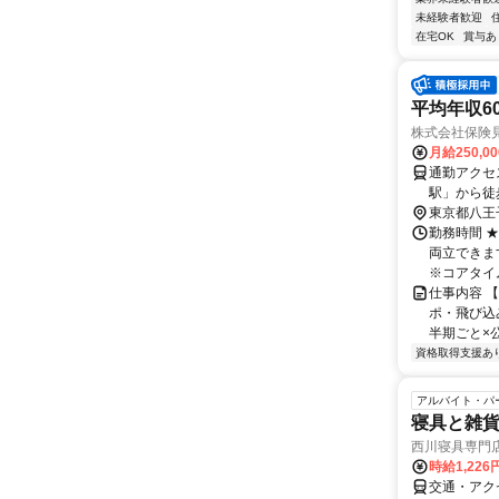
未経験者歓迎
在宅OK
賞与あ
平均年収6
株式会社保険
月給250,0
通勤アクセ
駅」から徒
東京都八王
勤務時間 
両立できま
※コアタイム
仕事内容 
ポ・飛び込
半期ごと×
資格取得支援あ
アルバイト・パ
寝具と雑
西川寝具専門
時給1,22
交通・アク