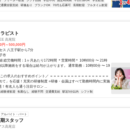
り
フリーター歓迎
シフト自由
学歴不問
固定時間制
平日のみOK
学生歓迎
交通費全額支給
研修あり
ブランクOK
70代も応募可
長期歓迎
フルタイム歓迎
セラピスト
EE 高尾院
00円～500,000円
セス 八王子駅から7分
子市
 総労働時間：1ヶ月あたり172時間 ＊営業時間＊ 10時00分 〜 21時
9時以降施術をする場合は給与が上がります。 通常勤務：10時00分 〜 19
＼この求人のおすすめポイント／ ＝＝＝＝＝＝＝＝＝＝＝＝＝＝＝＝＝
初めて」を応援！充実の研修制度 ⭐研修・会議はすべて勤務時間内に実施
題！有名人も通う注目サロン ...
未経験者歓迎
転勤なし
経験不問
交通費支給
駅近5分以内
シフト制
アルバイト・パート
短期スタッフ
アス高尾店