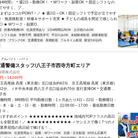
実働4時間） ＊週2日～勤務OK！ ＊Wワーク・副業OK ＊固定シフトなの
やすく、プ...
まずはココがPOINT！／ ★ 週2日～OK！固定シフトで予定が立てやす
経験・無資格歓迎！研修＆サポート充実 ★ 子どもの成長を間近で感じられ
 ★ Wワーク・副業O...
迎
扶養内勤務OK
社員登用あり
1日4時間以内OK
土日祝のみOK
シフト自由
学歴不問
職場見学可
平日のみOK
未経験者歓迎
経験者歓迎
夕方
ブランクOK
交通費支給
長期歓迎
フルタイム歓迎
駅近5分以内
K
アルバイト・パート
通警備スタッフ/八王子市西寺方町エリア
保障株式会社
0円～14,500円
京王高尾線 高尾（東京都）北口徒歩約62分、京王高尾線 高尾（東京都）
62分、ＪＲ中央本線 西八王子北口徒歩約70分 直行直帰OK＊交通費全
王子支社（「京王八王子駅」南口より徒歩3分程度）※支社が複数ある
子市
最寄りなどお近くの支社での面接OK！
実働時間：8時間/日 平均勤務日数：1ヶ月あたり4日～22日 ・勤務曜日：
木・金・土・日・祝 ・勤務時間： [1] 08:00～17:00 ・最低勤務日数
※...
■おすすめポイント ★★★★★★★★★★★★ 地域内TOPクラスの高日
費も全額支給！／ ★★★★★★★★★★★★ ＜サンエスで働く7つのメ
業界屈指の高日給で稼げる！ ...
内勤務OK
社員登用あり
副業・WワークOK
主婦・主夫歓迎
60代も応募可