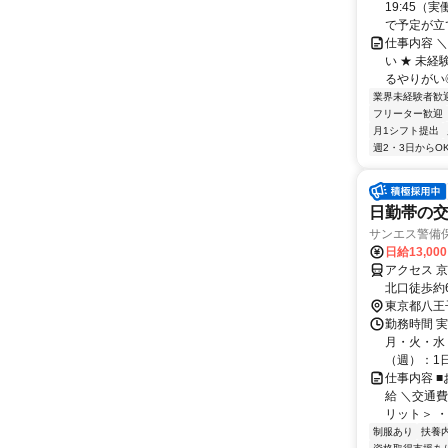
19:45（
で予定が立て
仕事内容 ＼
い ★ 未
るやりがい◎
業界未経験者歓
フリーター歓迎
月1シフト提出
週2・3日からO
日勤帯の交
サンエス警備
日給13,00
アクセス 
北口徒歩約
額支給＊八
東京都八王
為、自宅の
勤務時間 
月・火・水・
（週）：1日 
仕事内容 
給 ＼交通
リット＞ ・
制服あり
扶養