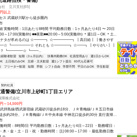
(道路点検・警備)
社 立川支社[65]
0円以上
セス 武蔵砂川駅から徒歩圏内
市
 実働時間：1日あたり8時間 平均勤務日数：1ヶ月あたり4日 〜 20日
00～17:00(実働8h) ■■夜勤■■20:00～5:00(実働8h) ＊週1日～OK ＊土...
アナタが求めるのは ☆━━━┓ ☆━━━━━┓ ┃高日給┃ ┃働きやす
━☆ ┗━━━━━☆ それとも ☆━━━━┓ ☆━━┓ ┃やりがい┃ ┃
？ ┗━━━━☆ ┗━━...
未経験者歓迎
短期（3ヵ月以内）
扶養内勤務OK
社員登用あり
週1日からOK
K
土日祝のみOK
主婦・主夫歓迎
週1シフト提出
60代も応募可
り
フリーター歓迎
短期
早朝
シフト自由
学歴不問
平日のみOK
学生歓迎
契約社員
通警備/立川市上砂町1丁目エリア
保障株式会社
0円～14,500円
西武拝島線/西武新宿線 武蔵砂川徒歩約18分、ＪＲ青梅線/ＪＲ五日市線
徒歩約28分、ＪＲ青梅線/ＪＲ中央本線 中神北口徒歩約30分 直行直帰
費全額支給＊立川支社（「立川駅」南口より徒歩3分程度）※支社が複数
市
宅の最寄りなどお近くの支社での面接OK！
実働時間：8時間/日 平均勤務日数：1ヶ月あたり4日～22日 ・勤務曜日：
木・金・土・日・祝 ・勤務時間： [1] 08:00～17:00 ・最低勤務日数
※...