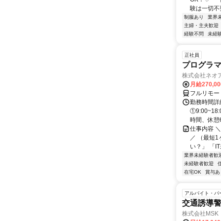
験は一切不要 
制服あり
業界
主婦・主夫歓迎
経験不問
未経
正社員
プログラマ
株式会社ネオ
月給270,0
フルリモー
勤務時間詳細
①9:00~
時間、休憩6.
仕事内容 
／ （最短
い？」 「I
業界未経験者歓
未経験者歓迎
在宅OK
賞与あ
アルバイト・パ
交通誘導警
株式会社MSK