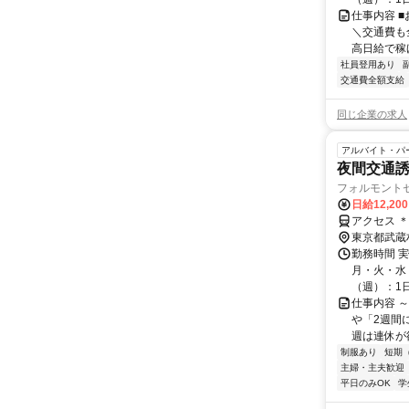
仕事内容 
＼交通費も
高日給で稼げ
社員登用あり
交通費全額支給
同じ企業の求人
アルバイト・パ
夜間交通誘導
フォルモント
日給12,20
アクセス 
東京都武蔵
勤務時間 
月・火・水・
（週）：1日 
仕事内容 
や「2週間
週は連休が欲
制服あり
短期
主婦・主夫歓迎
平日のみOK
学