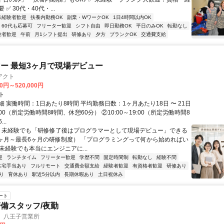
✅ 30代・40代・...
未経験者歓迎
扶養内勤務OK
副業・WワークOK
1日4時間以内OK
60代も応募可
フリーター歓迎
シフト自由
即日勤務OK
平日のみOK
転勤なし
験者歓迎
午前
月1シフト提出
研修あり
夕方
ブランクOK
交通費支給
ー 最短3ヶ月で現場デビュー
アクト
00円～520,000円
ト
 実働時間：1日あたり8時間 平均勤務日数：1ヶ月あたり18日 〜 21日
18:00（所定労働時間8時間、休憩60分） ②10:00～19:00（所定労働時間8
..
＼ 未経験でも「研修修了後はプログラマーとして現場デビュー」できる
1ヶ月～最長6ヶ月の研修制度） 「プログラミングって何から始めればい
T未経験でも本当にエンジニアに...
迎
ランチタイム
フリーター歓迎
学歴不問
固定時間制
転勤なし
経験不問
住宅手当あり
フルリモート
交通費全額支給
経験者歓迎
有資格者歓迎
研修あり
り
育休あり
駅近5分以内
長期休暇あり
土日祝休み
ート
備スタッフ/夜勤
 八王子営業所