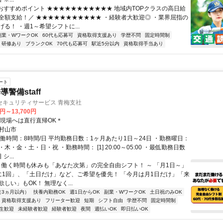
■おすすめポイント ★★★★★★★★★★★ 地域内TOPクラスの高日給
全額支給！／ ★★★★★★★★★★★ ・経験者大歓迎◎ ・業界屈指の
る！ ・週1～希望シフトに...
副業・WワークOK
60代も応募可
資格取得支援あり
学歴不問
固定時間制
研修あり
ブランクOK
70代も応募可
駅近5分以内
資格取得手当あり
ート
警備staff
セキュリティサービス 青梅支社
0円～13,700円
＊現場へは直行直帰OK＊
村山市
実働時間：8時間/日 平均勤務日数：1ヶ月あたり1日～24日 ・勤務曜日：
木・金・土・日・祝 ・勤務時間： [1] 20:00～05:00 ・最低勤務日数
シ...
～ 働く時間も休みも「あなた次第」の完全自由シフト！ ～ 「月1日～」
に1回」、「土日だけ」など、ご希望を優先！ 「今月は月1日だけ」「来
しい」もOK！ 無理なく...
（3ヵ月以内）
扶養内勤務OK
週1日からOK
副業・WワークOK
土日祝のみOK
資格取得支援あり
フリーター歓迎
短期
シフト自由
学歴不問
固定時間制
生歓迎
未経験者歓迎
経験者歓迎
夜間
週払いOK
即日払いOK