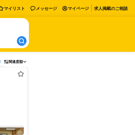
マイリスト
メッセージ
マイページ
求人掲載のご相談
存
関連度順