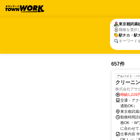
東京都
東京都
武蔵
武蔵
職種を選択
駅チカ・駅
駅チカ・駅
キーワード
657件
アルバイト・パ
クリーニン
株式会社アサ
時給1,22
交通・アク
通勤OK）
東京都武蔵
勤務時間詳細
務OK ・W
に合わせて、
仕事内容 
OK！ ✅