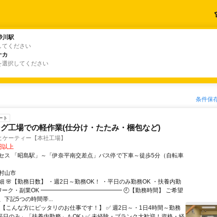
砂川駅
砂川駅
してください
ナカ
ナカ
を選択してください
条件保
ート
グ工場での軽作業(仕分け・たたみ・梱包など)
ヒケーティー【本社工場】
6円以上
セス 「昭島駅」～「伊奈平南交差点」バス停で下車～徒歩5分（自転車
村山市
 🌸【勤務日数】 ・週2日～勤務OK！ ・平日のみ勤務OK ・扶養内勤
ワーク・副業OK ━━━━━━━━━━━━━━ 🕘【勤務時間】 ご希望
下記5つの時間帯...
🌸【こんな方にピッタリのお仕事です！】 ✅ 週2日～・1日4時間～勤務
 「平日のみ」「扶養内勤務」もOK♪ ✅ 未経験・ブランク大歓迎！資格・経