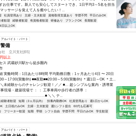
すお仕事です。新人でも安心してスタートでき、1日平均3～5名を担当
「マッサージを覚えて人を癒やしたい！...
迎
社員登用あり
主婦・主夫歓迎
資格取得支援あり
学歴不問
平日のみOK
験者歓迎
経験者歓迎
有資格者歓迎
研修あり
ブランクOK
長期歓迎
4日以上OK
アルバイト・パート
・警備
社 立川支社[65]
0円以上
セス 武蔵砂川駅から徒歩圏内
市
 実働時間：1日あたり8時間 平均勤務日数：1ヶ月あたり4日 〜 20日
00～17:00(実働8h) ■■夜勤■■20:00～5:00(実働8h) ＊週1日～OK ＊土...
＼＼未経験からのチャレンジ歓迎！／／ ■… 超シンプルな案内・誘導業
 工事現場・建築現場で ： ： 工事車両や歩行者の誘導 ：
………………………………■ ＼＼ テ...
未経験者歓迎
短期（3ヵ月以内）
扶養内勤務OK
社員登用あり
週1日からOK
K
土日祝のみOK
主婦・主夫歓迎
週1シフト提出
60代も応募可
り
フリーター歓迎
短期
早朝
シフト自由
学歴不問
平日のみOK
学生歓迎
アルバイト・パート