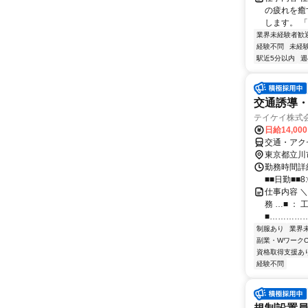
の疲れを癒
します。 
業界未経験者歓
経験不問
未経
駅近5分以内
週
交通誘導
テイケイ株式会
日給14,00
交通・アク
東京都立川
勤務時間詳細
■■日勤■■8:
仕事内容 
務 …■ ：
■……………
制服あり
業界
副業・WワークO
資格取得支援あ
経験不問