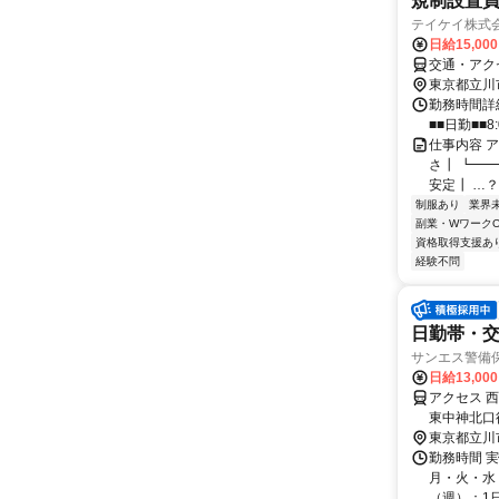
規制設置員
テイケイ株式会
日給15,00
交通・アク
東京都立川
勤務時間詳細
■■日勤■■8:
仕事内容 
さ┃ ┗━━
安定┃ …？
制服あり
業界
副業・WワークO
資格取得支援あ
経験不問
日勤帯・交
サンエス警備
日給13,00
アクセス 
東中神北口
OK＊交通
東京都立川
ある為、自
勤務時間 
月・火・水・
（週）：1日 