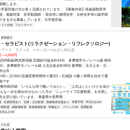
調整します。
 大学退官後の方が多く活躍されています。 【募集内容】医歯薬獣医学
験、進級対策 非常勤講師 ：現在特に物理化学、分析化学等の薬学部
ができる方を募集しています。大学退官後...
シフト自由
フルリモート
業務委託
・セラピスト(リラクゼーション・リフレクソロジー)
ィワーク ラフィネ イオンモールむさし村山店
円～4,068円
西武拝島線/西武新宿線 武蔵砂川徒歩約34分、多摩都市モノレール線 桜街
8分、多摩都市モノレール線 上北台徒歩約39分 最寄駅：玉川上水・立川
村山市
0:00～22:00の店舗営業時間内で週3日～応相談 ※働く時間を自分で選
能です
仕事内容詳細 「いろんな街で働いてみたい」 「上京はしたいけどお金が
そんな一歩を踏み出せなかった方が「ニューライフ応援制度」を活用し
生を切り拓いています。 青森県や長野県...
迎
社員登用あり
主婦・主夫歓迎
資格取得支援あり
学歴不問
平日のみOK
験者歓迎
経験者歓迎
有資格者歓迎
研修あり
ブランクOK
長期歓迎
4日以上OK
正社員