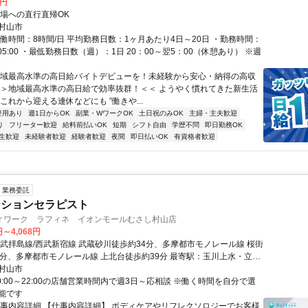
0円
現場への直行直帰OK
村山市
実働時間：8時間/日 平均勤務日数：1ヶ月あたり4日～20日 ・勤務時間：
00～05:00 ・最低勤務日数（週）：1日 20：00～翌5：00（休憩あり） ※週
地域最高水準の高日給バイトデビューを！未経験から安心・納得の高収
 ＞＞地域最高水準の高日給で効率抜群！＜＜ ようやく慣れてきた新生活
これから迎える連休などにも ”働きや...
登用あり
週1日からOK
副業・WワークOK
土日祝のみOK
主婦・主夫歓迎
り
フリーター歓迎
給料前払いOK
短期
シフト自由
学歴不問
即日勤務OK
生歓迎
未経験者歓迎
経験者歓迎
夜間
即日払いOK
有資格者歓迎
業務委託
ーションセラピスト
ィワーク ラフィネ イオンモールむさし村山店
円～4,068円
西武拝島線/西武新宿線 武蔵砂川徒歩約34分、多摩都市モノレール線 桜街
8分、多摩都市モノレール線 上北台徒歩約39分 最寄駅：玉川上水・立川
村山市
0:00～22:00の店舗営業時間内で週3日～応相談 ※働く時間を自分で選
能です
仕事内容詳細 【仕事内容詳細】 ボディケアやリフレクソロジーでお客様