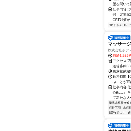
望を聞いて
仕事内容:
部 定期試
CBT対策
週1日からOK
マッサージ
株式会社ボデ
時給1,926
アクセス 
道徒歩約3
駅からバス
東京都武蔵
勤務時間 1
ぶことが可
仕事内容 
心配…」 
て新たな人
業界未経験者歓
経験不問
未経
駅近5分以内
週