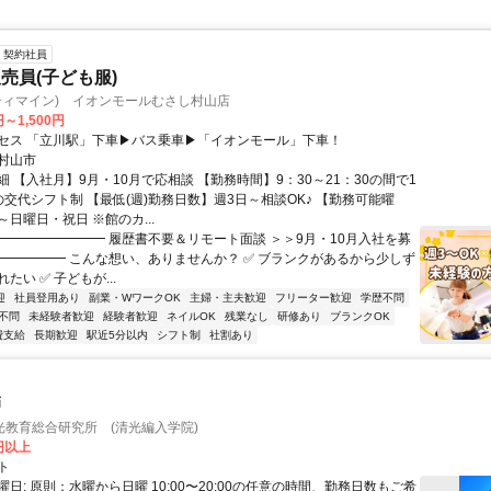
契約社員
売員(子ども服)
in(プティマイン) イオンモールむさし村山店
円～1,500円
セス 「立川駅」下車▶バス乗車▶「イオンモール」下車！
村山市
 【入社月】9⽉・10⽉で応相談 【勤務時間】9：30～21：30の間で1
の交代シフト制 【最低(週)勤務日数】週3日～相談OK♪ 【勤務可能曜
日曜日・祝日 ※館のカ...
━━━━━━━━━ 履歴書不要＆リモート面談 ＞＞9月・10月入社を募
━━━━━━ こんな想い、ありませんか？ ✅ ブランクがあるから少しず
たい ✅ 子どもが...
迎
社員登用あり
副業・WワークOK
主婦・主夫歓迎
フリーター歓迎
学歴不問
不問
未経験者歓迎
経験者歓迎
ネイルOK
残業なし
研修あり
ブランクOK
費支給
長期歓迎
駅近5分以内
シフト制
社割あり
師
光教育総合研究所 (清光編入学院)
0円以上
ト
日: 原則：水曜から日曜 10:00〜20:00の任意の時間、勤務日数もご希