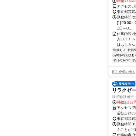
日給17,04
アクセス 
東京都武蔵
勤務時間 
[1] 20:
1日～O...
仕事内容 
入GET！
はもちろん 
制服あり
社員
資格取得支援あ
平日のみOK
学
同じ企業の求人
リラクゼ
株式会社ボデ
時給2,232
アクセス 
道徒歩約3
駅からバス
東京都武蔵
勤務時間 1
ぶことが可
仕事内容 