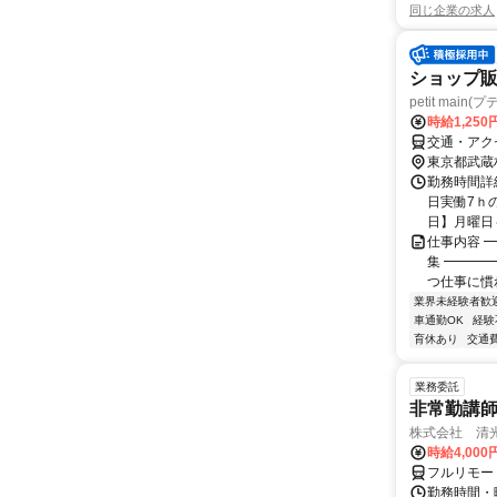
同じ企業の求人
ショップ販
petit ma
時給1,250
交通・アク
東京都武蔵
勤務時間詳細
日実働7ｈ
日】月曜日～
仕事内容 
集 ━━━
つ仕事に慣れ
業界未経験者歓
車通勤OK
経験
育休あり
交通
業務委託
非常勤講
株式会社 清
時給4,00
フルリモー
勤務時間・曜