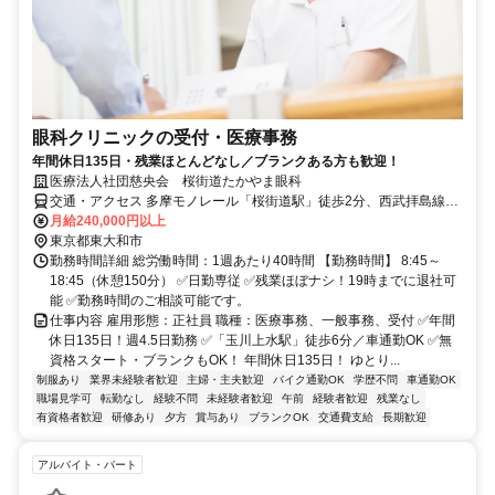
眼科クリニックの受付・医療事務
年間休日135日・残業ほとんどなし／ブランクある方も歓迎！
医療法人社団慈央会 桜街道たかやま眼科
交通・アクセス 多摩モノレール「桜街道駅」徒歩2分、西武拝島線
「玉川上水駅」徒歩6分
月給240,000円以上
東京都東大和市
勤務時間詳細 総労働時間：1週あたり40時間 【勤務時間】 8:45～
18:45（休憩150分） ✅日勤専従 ✅残業ほぼナシ！19時までに退社可
能 ✅勤務時間のご相談可能です。
仕事内容 雇用形態：正社員 職種：医療事務、一般事務、受付 ✅年間
休日135日！週4.5日勤務 ✅「玉川上水駅」徒歩6分／車通勤OK ✅無
資格スタート・ブランクもOK！ 年間休日135日！ ゆとり...
制服あり
業界未経験者歓迎
主婦・主夫歓迎
バイク通勤OK
学歴不問
車通勤OK
職場見学可
転勤なし
経験不問
未経験者歓迎
午前
経験者歓迎
残業なし
有資格者歓迎
研修あり
夕方
賞与あり
ブランクOK
交通費支給
長期歓迎
アルバイト・パート