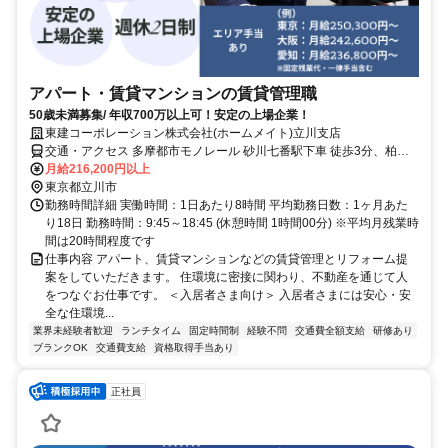
アパート・賃貸マンションの賃貸管理職
50歳未満募集/ 年収700万以上可！安定の上場企業！
東建コーポレーション株式会社(ホームメイト)立川支店
交通・アクセス 多摩都市モノレール 砂川七番駅下車 徒歩3分、柏町
四丁目下車 徒歩1分
月給216,200円以上
東京都立川市
勤務時間詳細 実働時間：1日あたり8時間 平均勤務日数：1ヶ月あた
り18日 勤務時間：9:45～18:45 (休憩時間 1時間00分) ※平均月残業時
間は20時間程度です
仕事内容 アパート、賃貸マンションなどの賃貸管理とリフォーム提
案をしていただきます。 住環境に密接に関わり、不動産を通じて人
をつなぐお仕事です。 ＜入居者さま向け＞ 入居者さまには安心・安
全な住環境...
業界未経験者歓迎
ランチタイム
固定時間制
経験不問
交通費全額支給
研修あり
ブランクOK
交通費支給
資格取得手当あり
正社員