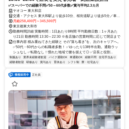
✅スーパーでの経験不問✅50～60代多数✅賞与平均2.3カ月
ヤオコー 東大和店
交通・アクセス 東大和駅より徒歩10分、桜街道駅より徒歩5分／車通
勤OK バイク通勤OK 自転車通勤OK
月給258,400円～345,500円
東京都東大和市
勤務時間詳細 実働時間：1日あたり8時間 平均勤務日数：1ヶ月あた
り21日 勤務時間 13:30～22:30 ※各店舗の営業時間に応じて閉店まで
仕事内容 積み重ねてきた経験と その”落ち着き”を、次のキャリアへ。
✅50代・60代からの転職者多数！ ✅ゆったり13時半出勤。通勤ラッ
シュなし ✅転勤なし！慣れた地域で腰を据えて◎ ✅店長と役割...
制服あり
業界未経験者歓迎
バイク通勤OK
車通勤OK
経験不問
住宅手当あり
経験者歓迎
研修あり
賞与あり
育休あり
シフト制
寮・社宅あり
正社員