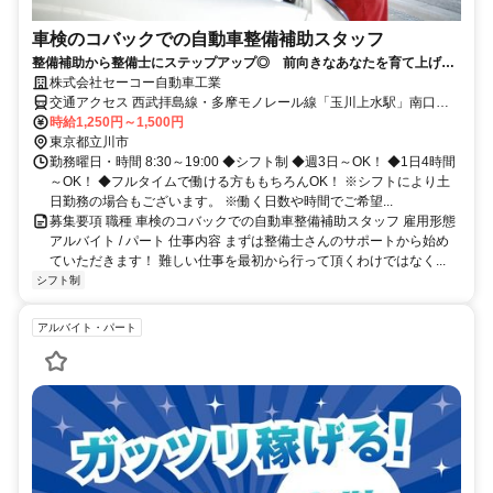
車検のコバックでの自動車整備補助スタッフ
整備補助から整備士にステップアップ◎ 前向きなあなたを育て上げま
す！ 家庭的で温かい職場で働こう♪
株式会社セーコー自動車工業
交通アクセス 西武拝島線・多摩モノレール線「玉川上水駅」南口よ
り徒歩1分 ・立川北駅から多摩モノレールで約15分 ・拝島駅から西
時給1,250円～1,500円
武拝島線で約10分
東京都立川市
勤務曜日・時間 8:30～19:00 ◆シフト制 ◆週3日～OK！ ◆1日4時間
～OK！ ◆フルタイムで働ける方ももちろんOK！ ※シフトにより土
日勤務の場合もございます。 ※働く日数や時間でご希望...
募集要項 職種 車検のコバックでの自動車整備補助スタッフ 雇用形態
アルバイト / パート 仕事内容 まずは整備士さんのサポートから始め
ていただきます！ 難しい仕事を最初から行って頂くわけではなく...
シフト制
アルバイト・パート