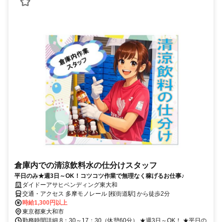
倉庫内での清涼飲料水の仕分けスタッフ
平日のみ★週3日～OK！コツコツ作業で無理なく稼げるお仕事♪
ダイドーアサヒベンディング東大和
交通・アクセス 多摩モノレール [桜街道駅] から徒歩2分
時給1,300円以上
東京都東大和市
勤務時間詳細 8：30～17：30（休憩60分） ★週3日～OK！ ★平日の