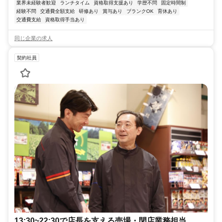
業界未経験者歓迎
ランチタイム
資格取得支援あり
学歴不問
固定時間制
経験不問
交通費全額支給
研修あり
賞与あり
ブランクOK
育休あり
交通費支給
資格取得手当あり
同じ企業の求人
契約社員
13:30~22:30で店長を支える売場・閉店業務担当