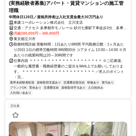
(実務経験者募集)アパート・賃貸マンションの施工管
理職
年間休日128日／資格所持者は入社支度金最大30万円あり
東建コーポレーション株式会社 立川支店
交通・アクセス 多摩都市モノレール 砂川七番駅下車徒歩3分、多摩都
市モノレール 玉川上水駅下車徒歩14分
月給280,000円～386,900円
東京都立川市
勤務時間詳細 実働時間：1日あたり8時間 平均勤務日数：1ヶ月あた
り20日 1日の標準労働時間 8時間00分 コアタイム 13:00～14:00 ※月
あたりの残業時間は20～30時間です
仕事内容 ＊＊＊＊＊＊＊＊＊＊＊＊＊＊＊＊＊＊＊＊ ※ご応募後、
一般的な履歴書・職務経歴書のご提出をWeb上でお願いしておりま
す。 ＊＊＊＊＊＊＊＊＊＊＊＊＊＊＊＊＊＊＊＊ ✅求人のポイント
・完...
業界未経験者歓迎
資格取得支援あり
交通費全額支給
研修あり
賞与あり
ブランクOK
育休あり
交通費支給
資格取得手当あり
土日祝休み
入社祝い金あり
正社員