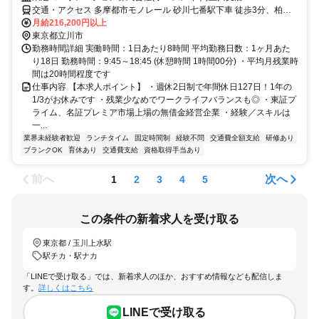
交通・アクセス 多摩都市モノレール 砂川七番駅下車 徒歩3分、柏町
四丁目下車 徒歩1分
月給216,200円以上
東京都立川市
勤務時間詳細 実働時間：1日あたり8時間 平均勤務日数：1ヶ月あた
り18日 勤務時間：9:45～18:45 (休憩時間 1時間00分) ・平均月残業時
間は20時間程度です
仕事内容 【本求人ポイント】 ・週休2日制で年間休日127日！1年の
1/3がお休みです ・残業少なめでワークライフバランスも◎ ・東証プ
ライム、名証プレミア市場上場の無借金経営企業 ・経験／スキルは
一...
業界未経験者歓迎
ランチタイム
固定時間制
経験不問
交通費全額支給
研修あり
ブランクOK
育休あり
交通費支給
資格取得手当あり
前へ
次へ
1
2
3
4
5
この条件の新着求人を受け取る
東京都 / 玉川上水駅
駅チカ・駅ナカ
「LINEで受け取る」では、新着求人のほか、おすすめ情報なども配信しま
す。
詳しくはこちら
LINEで受け取る