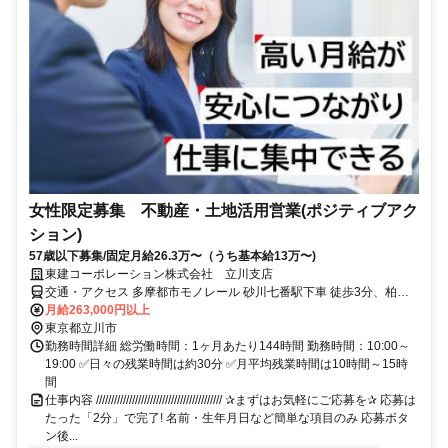
女性限定募集 不動産・土地活用営業(ポジティブアク
ション)
57歳以下募集/固定月給26.3万〜（うち基本給13万〜)
東建コーポレーション株式会社 立川支店
交通・アクセス 多摩都市モノレール 砂川七番駅下車 徒歩3分、柏町
四丁目下車 徒歩1分
月給263,000円以上
東京都立川市
勤務時間詳細 総労働時間：1ヶ月あたり144時間 勤務時間：10:00～
19:00 ✅日々の残業時間は約30分 ✅月平均残業時間は10時間～15時
間
仕事内容 ////////////////////////////////////////// ✰まずはお気軽にご応募を✰ 応募は
たった「2分」で完了! 名前・生年月日など簡単な項目のみ 応募ボタ
ン後...