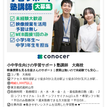
小中学生向けの学習サポート塾講師 大南校
映像授業を見る生徒さんのサポート｜授業は無いので未経験でも安心｜
WEB面接/1回｜週2日～OK｜履歴書不要｜応募後はフォームに1分で回
コノ塾 大南校
答｜1分単位で給与支給｜WワークOK｜私服勤務｜有給休暇あり｜定時
アクセス 桜街道駅より徒歩3分/上北台駅より徒歩10分/玉川上水駅よ
退社
り徒歩15分
時給1,300円以上
東京都武蔵村山市
勤務時間 ・勤務曜日：火・水・木・金・土 ・最低勤務日数（週）：2
日 シフトサイクル：1ヶ月 ＊シフトサイクルは1ヵ月 ＊希望シフト制
＊平日のみ勤務OK ＊週末勤務できる方大歓迎 ＊平日/16:...
仕事内容 ★働きやすいシステムを活用した学習塾★ ■￣￣￣￣￣￣￣