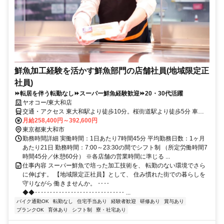
鮮魚加工経験を活かす鮮魚部門の店舗社員(地域限定正
社員)
⏩転居を伴う転勤なし⏩スーパー鮮魚経験歓迎⏩20・30代活躍
ヤオコー/東大和店
交通・アクセス 東大和駅より徒歩10分。桜街道駅より徒歩5分 車通
勤OK バイク通勤OK 自転車通勤OK
月給258,400円～392,600円
東京都東大和市
勤務時間詳細 実働時間：1日あたり7時間45分 平均勤務日数：1ヶ月
あたり21日 勤務時間：7:00～23:30の間でシフト制 （所定労働時間7
時間45分／休憩60分） ※各店舗の営業時間に準じる ...
仕事内容 スーパー鮮魚で培った加工技術を、 転勤のない環境でさら
に伸ばす。 【地域限定正社員】として、 住み慣れた街での暮らしを
守りながら 働きませんか。 ‥‥
◆◆‥‥‥‥‥‥‥‥‥‥‥‥‥‥‥ ...
バイク通勤OK
転勤なし
住宅手当あり
経験者歓迎
研修あり
賞与あり
ブランクOK
育休あり
シフト制
寮・社宅あり