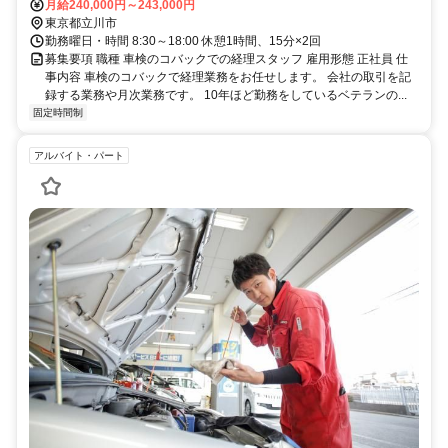
り徒歩1分 ・立川北駅から多摩モノレールで約15分 ・拝島駅から西
月給240,000円～243,000円
武拝島線で約10分
東京都立川市
勤務曜日・時間 8:30～18:00 休憩1時間、15分×2回
募集要項 職種 車検のコバックでの経理スタッフ 雇用形態 正社員 仕
事内容 車検のコバックで経理業務をお任せします。 会社の取引を記
録する業務や月次業務です。 10年ほど勤務をしているベテランの...
固定時間制
アルバイト・パート