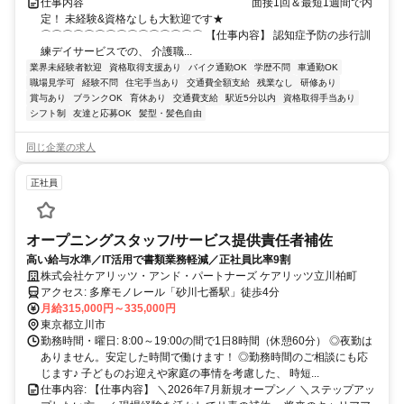
仕事内容 ⌒⌒⌒⌒⌒⌒⌒⌒⌒⌒⌒⌒⌒⌒⌒ 面接1回＆最短1週間で内
定！ 未経験&資格なしも大歓迎です★
⌒⌒⌒⌒⌒⌒⌒⌒⌒⌒⌒⌒⌒⌒⌒ 【仕事内容】 認知症予防の歩行訓
練デイサービスでの、 介護職...
業界未経験者歓迎
資格取得支援あり
バイク通勤OK
学歴不問
車通勤OK
職場見学可
経験不問
住宅手当あり
交通費全額支給
残業なし
研修あり
賞与あり
ブランクOK
育休あり
交通費支給
駅近5分以内
資格取得手当あり
シフト制
友達と応募OK
髪型・髪色自由
同じ企業の求人
正社員
オープニングスタッフ/サービス提供責任者補佐
高い給与水準／IT活用で書類業務軽減／正社員比率9割
株式会社ケアリッツ・アンド・パートナーズ ケアリッツ立川柏町
アクセス: 多摩モノレール「砂川七番駅」徒歩4分
月給315,000円～335,000円
東京都立川市
勤務時間・曜日: 8:00～19:00の間で1日8時間（休憩60分） ◎夜勤は
ありません。安定した時間で働けます！ ◎勤務時間のご相談にも応
じます♪ 子どものお迎えや家庭の事情を考慮した、 時短...
仕事内容: 【仕事内容】 ＼2026年7月新規オープン／ ＼ステップアッ