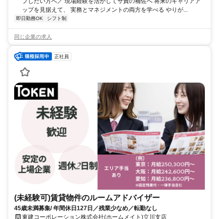
プしたい方へ／ 現場経験を活かしてサ責の補佐へ 将来のキャリアア
ップを見据えて、 実務とマネジメントの両方を学べる やりが...
即日勤務OK
シフト制
同じ企業の求人
正社員
(未経験可)賃貸物件のルームアドバイザー
45歳未満募集/ 年間休日127日／残業少なめ／転勤なし
東建コーポレーション株式会社(ホームメイト)立川支店