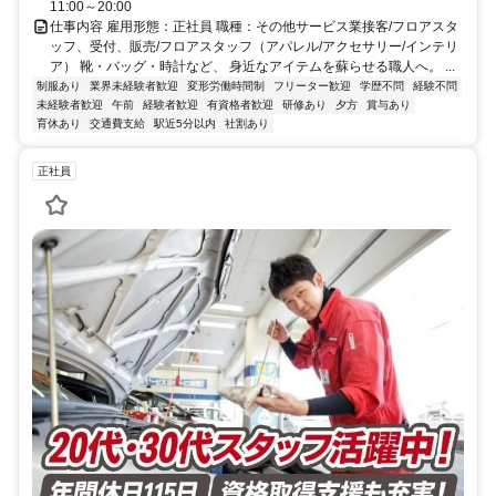
11:00～20:00
仕事内容 雇用形態：正社員 職種：その他サービス業接客/フロアスタ
ッフ、受付、販売/フロアスタッフ（アパレル/アクセサリー/インテリ
ア） 靴・バッグ・時計など、 身近なアイテムを蘇らせる職人へ。 ...
制服あり
業界未経験者歓迎
変形労働時間制
フリーター歓迎
学歴不問
経験不問
未経験者歓迎
午前
経験者歓迎
有資格者歓迎
研修あり
夕方
賞与あり
育休あり
交通費支給
駅近5分以内
社割あり
正社員