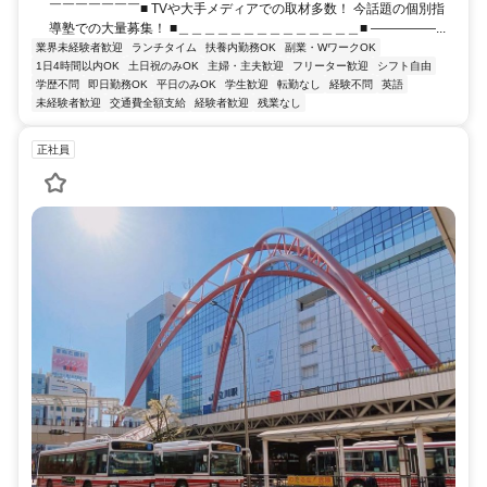
￣￣￣￣￣￣￣■ TVや大手メディアでの取材多数！ 今話題の個別指
導塾での大量募集！ ■＿＿＿＿＿＿＿＿＿＿＿＿＿＿■ ―――――...
業界未経験者歓迎
ランチタイム
扶養内勤務OK
副業・WワークOK
1日4時間以内OK
土日祝のみOK
主婦・主夫歓迎
フリーター歓迎
シフト自由
学歴不問
即日勤務OK
平日のみOK
学生歓迎
転勤なし
経験不問
英語
未経験者歓迎
交通費全額支給
経験者歓迎
残業なし
正社員