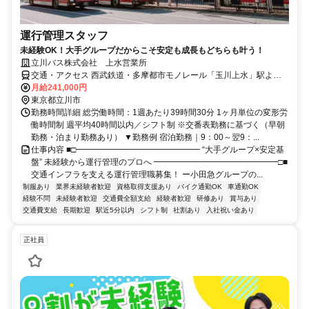
運行管理スタッフ
未経験OK！大手グループだからこそ安定も成長もどちらも叶う！
立川バス株式会社 上水営業所
交通・アクセス 西武鉄道・多摩都市モノレール「玉川上水」駅より
徒歩5分
月給241,000円
東京都立川市
勤務時間詳細 総労働時間：1週あたり39時間30分 1ヶ月単位の変形労
働時間制 週平均40時間以内／シフト制 ※交番表勤務に基づく（早朝
勤務・泊まり勤務あり） ▼勤務例 宿泊勤務｜9：00～翌9：...
仕事内容 ■□━━━━━━━━━━━━━━━ “大手グループ×安定基
盤” 未経験から運行管理のプロへ ━━━━━━━━━━━━━━━□■
交通インフラを支える運行管理職募集！ ー小田急グループの...
制服あり
業界未経験者歓迎
資格取得支援あり
バイク通勤OK
車通勤OK
経験不問
未経験者歓迎
交通費全額支給
経験者歓迎
研修あり
賞与あり
交通費支給
長期歓迎
駅近5分以内
シフト制
社割あり
入社祝い金あり
正社員