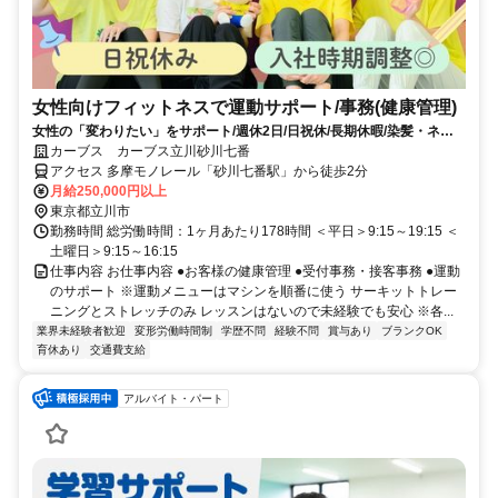
女性向けフィットネスで運動サポート/事務(健康管理)
女性の「変わりたい」をサポート/週休2日/日祝休/長期休暇/染髪・ネイ
ルOK※規定内
カーブス カーブス立川砂川七番
アクセス 多摩モノレール「砂川七番駅」から徒歩2分
月給250,000円以上
東京都立川市
勤務時間 総労働時間：1ヶ月あたり178時間 ＜平日＞9:15～19:15 ＜
土曜日＞9:15～16:15
仕事内容 お仕事内容 ●お客様の健康管理 ●受付事務・接客事務 ●運動
のサポート ※運動メニューはマシンを順番に使う サーキットトレー
ニングとストレッチのみ レッスンはないので未経験でも安心 ※各...
業界未経験者歓迎
変形労働時間制
学歴不問
経験不問
賞与あり
ブランクOK
育休あり
交通費支給
アルバイト・パート