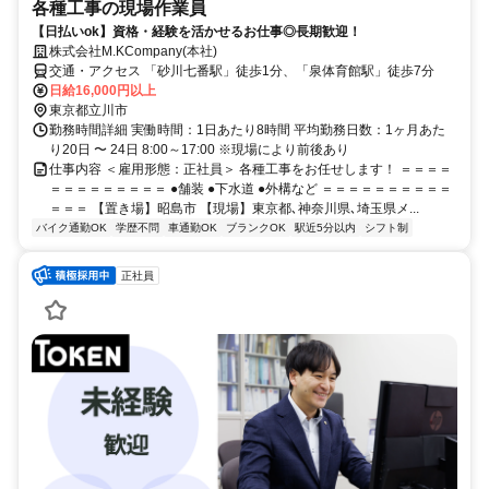
各種工事の現場作業員
【日払いok】資格・経験を活かせるお仕事◎長期歓迎！
株式会社M.KCompany(本社)
交通・アクセス 「砂川七番駅」徒歩1分、「泉体育館駅」徒歩7分
日給16,000円以上
東京都立川市
勤務時間詳細 実働時間：1日あたり8時間 平均勤務日数：1ヶ月あた
り20日 〜 24日 8:00～17:00 ※現場により前後あり
仕事内容 ＜雇用形態：正社員＞ 各種工事をお任せします！ ＝＝＝＝
＝＝＝＝＝＝＝＝＝ ●舗装 ●下水道 ●外構など ＝＝＝＝＝＝＝＝＝＝
＝＝＝ 【置き場】昭島市 【現場】東京都､神奈川県､埼玉県メ...
バイク通勤OK
学歴不問
車通勤OK
ブランクOK
駅近5分以内
シフト制
正社員