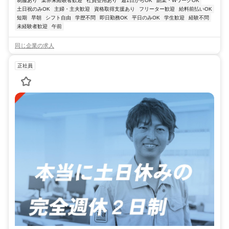
制服あり
業界未経験者歓迎
社員登用あり
週1日からOK
副業・WワークOK
土日祝のみOK
主婦・主夫歓迎
資格取得支援あり
フリーター歓迎
給料前払いOK
短期
早朝
シフト自由
学歴不問
即日勤務OK
平日のみOK
学生歓迎
経験不問
未経験者歓迎
午前
同じ企業の求人
正社員