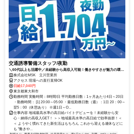
交通誘導警備スタッフ/夜勤
＼60代以上も活躍中／未経験から高収入可能！働きやすさが魅力の環境
で警備員デビューをしませんか！【月収34万円以上可能！日払いも
株式会社MSK 立川営業所
OK！】勤務3日前迄シフト申請が可能です！週1日～・短期もOK！あな
アクセス 現場への直行直帰OK
たのライフスタイルに合わせてお仕事しませんか！未経験者大歓迎！年
日給17,040円
代幅広く活躍しています。
東京都東大和市
勤務時間 実働時間：8時間/日 平均勤務日数：1ヶ月あたり4日～20日
・勤務時間： [1] 20:00～05:00 ・最低勤務日数（週）：1日 20：00～
翌5：00（休憩あり） ※週1日～O...
仕事内容 地域最高水準の高日給バイトデビューを！未経験から安
心・納得の高収入GET！ ＞＞地域最高水準の高日給で効率抜群！＜
＜ ようやく慣れてきた新生活はもちろん これから迎える連休などに
も ”働きや...