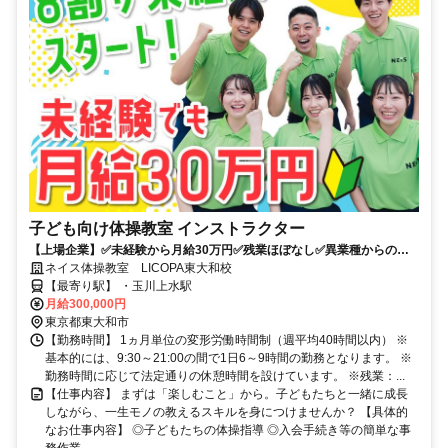
子ども向け体操教室 インストラクター
【上場企業】✅未経験から月給30万円✅残業ほぼなし✅異業種からの転
職多数✅子供の未来をつくる仕事
ネイス体操教室 LICOPA東大和校
【最寄り駅】 ・玉川上水駅
月給300,000円
東京都東大和市
【勤務時間】 1ヵ月単位の変形労働時間制（週平均40時間以内） ※
基本的には、9:30～21:00の間で1日6～9時間の勤務となります。 ※
勤務時間に応じて法定通りの休憩時間を設けています。 ※残業：...
【仕事内容】 まずは「楽しむこと」から。子どもたちと一緒に成長
しながら、一生モノの教えるスキルを身につけませんか？ 【具体的
なお仕事内容】 ◎子どもたちの体操指導 ◎入会手続き等の簡単な事
務作業 ...