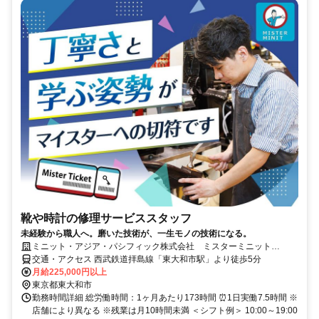
靴や時計の修理サービススタッフ
未経験から職人へ。磨いた技術が、一生モノの技術になる。
ミニット・アジア・パシフィック株式会社 ミスターミニット
LICOPA東大和店
交通・アクセス 西武鉄道拝島線「東大和市駅」より徒歩5分
月給225,000円以上
東京都東大和市
勤務時間詳細 総労働時間：1ヶ月あたり173時間 ⏰1日実働7.5時間 ※
店舗により異なる ※残業は月10時間未満 ＜シフト例＞ 10:00～19:00