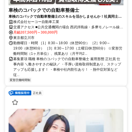
車検のコバックでの自動車整備士
車検のコバックで自動車整備士のスキルを活かしませんか！社員同士の
仲がいい若い職場です♪安定感も抜群！
株式会社セーコー自動車工業
交通アクセス ■公共交通機関の場合 西武拝島線・多摩モノレール線
「玉川上水駅」南口より徒歩1分 ・立川北駅から多摩モノレールで約
月給207,500円～300,000円
15分 ・拝島駅から西武拝島線で約10分 車通勤の方多数いらっしゃい
東京都立川市
ます。 駐車場ございます。
勤務曜日・時間 ［1］8:30～18:00（休憩90分） ［2］9:00～
19:00（休憩90分） ［3］8:30～17:00（土曜日/休憩60分） ☆変形労
働時間制（1ヶ月単位）、残業あり（月平均2...
募集要項 職種 車検のコバックでの自動車整備士 雇用形態 正社員 仕
事内容 ＼働きやすさの秘訣／ ・手厚い資格取得制度あり、ステップ
アップも応援します！ ・車検や社内割引あり！ ・熱中症対策など
従...
変形労働時間制
正社員