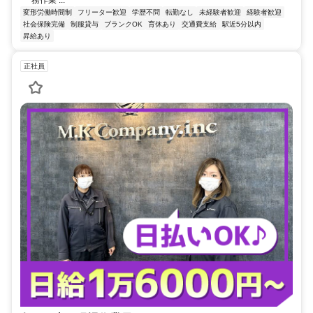
変形労働時間制
フリーター歓迎
学歴不問
転勤なし
未経験者歓迎
経験者歓迎
社会保険完備
制服貸与
ブランクOK
育休あり
交通費支給
駅近5分以内
昇給あり
正社員