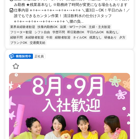
み勤務 ★残業基本なし ※勤務終了時間が変更になる場合もあります
仕事内容 ⋄✧⋄⋆⋅⋆⋄✧⋄⋆⋅⋆⋄✧⋄⋆⋅⋆⋄✧⋄ ＼週3日～OK！平日のみ！／
誰でもできるカンタン作業！ 清涼飲料水の仕分けスタッフ
⋄✧⋄⋆⋅⋆⋄✧⋄⋆⋅⋆⋄✧⋄⋆⋅⋆⋄✧⋄ ＼腰の負...
業界未経験者歓迎
扶養内勤務OK
副業・WワークOK
主婦・主夫歓迎
フリーター歓迎
シフト自由
学歴不問
即日勤務OK
平日のみOK
転勤なし
経験不問
未経験者歓迎
午前
経験者歓迎
ネイルOK
残業なし
研修あり
夕方
ブランクOK
交通費支給
正社員