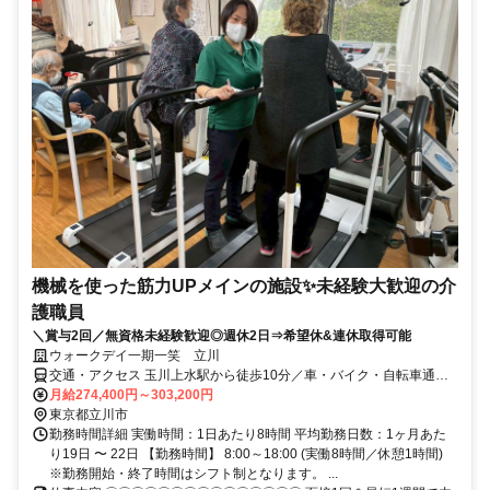
機械を使った筋力UPメインの施設✨未経験大歓迎の介
護職員
＼賞与2回／無資格未経験歓迎◎週休2日⇒希望休&連休取得可能
ウォークデイ一期一笑 立川
交通・アクセス 玉川上水駅から徒歩10分／車・バイク・自転車通勤
可能
月給274,400円～303,200円
東京都立川市
勤務時間詳細 実働時間：1日あたり8時間 平均勤務日数：1ヶ月あた
り19日 〜 22日 【勤務時間】 8:00～18:00 (実働8時間／休憩1時間)
※勤務開始・終了時間はシフト制となります。 ...