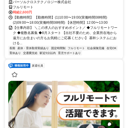
パーソルクロステクノロジー株式会社
フルリモート
時給2,600円
【勤務時間】 【勤務時間】(1)10:00〜19:00(実働時間08時間)
(2)09:00〜18:00(実働時間08時間) 【休憩時間】12:00〜13:00
【仕事内容】 ＼この求人のおすすめポイント／ ◆フルリモートワー
ク ◆複数名募集 ◆8月スタート 【出社不要のため、企業所在地から
遠方にお住まいの方もお気軽にご応募ください】 基幹システムにお
ける...
長期
産休・育休取得実績あり
固定時間制
フルリモート
社会保険完備
在宅OK
育休あり
交通費支給
駅近5分以内
育児サポートあり
派遣社員