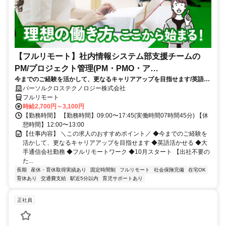
【フルリモート】社内情報システム部支援チームの
PM/プロジェクト管理(PM・PMO・ア
今までのご経験を活かして、更なるキャリアアップを目指せます/英語活
シ)_N260774362
かせる/大手通信会社勤務/フルリモートワーク/10月スタート
パーソルクロステクノロジー株式会社
フルリモート
時給2,700円～3,100円
【勤務時間】 【勤務時間】09:00〜17:45(実働時間07時間45分) 【休
憩時間】12:00〜13:00
【仕事内容】 ＼この求人のおすすめポイント／ ◆今までのご経験を
活かして、更なるキャリアアップを目指せます ◆英語活かせる ◆大
手通信会社勤務 ◆フルリモートワーク ◆10月スタート 【出社不要の
た...
長期
産休・育休取得実績あり
固定時間制
フルリモート
社会保険完備
在宅OK
育休あり
交通費支給
駅近5分以内
育児サポートあり
正社員