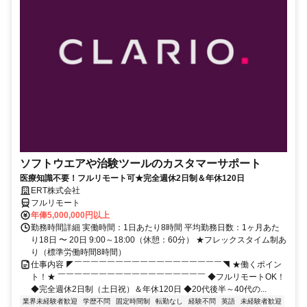
ソフトウエアや治験ツールのカスタマーサポート
医療知識不要！フルリモート可★完全週休2日制＆年休120日
ERT株式会社
フルリモート
年俸5,000,000円以上
勤務時間詳細 実働時間：1日あたり8時間 平均勤務日数：1ヶ月あた
り18日 〜 20日 9:00～18:00（休憩：60分） ★フレックスタイム制あ
り（標準労働時間8時間）
仕事内容 ◤￣￣￣￣￣￣￣￣￣￣￣￣￣￣￣￣￣￣◥ ★働くポイン
ト！★ ￣￣￣￣￣￣￣￣￣￣￣￣￣￣￣￣￣￣ ◆フルリモートOK！
◆完全週休2日制（土日祝）＆年休120日 ◆20代後半～40代の...
業界未経験者歓迎
学歴不問
固定時間制
転勤なし
経験不問
英語
未経験者歓迎