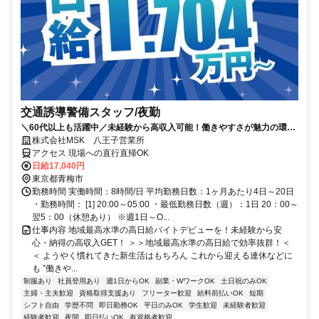
交通誘導警備スタッフ/夜勤
＼60代以上も活躍中／未経験から高収入可能！働きやすさが魅力の環境
で警備員デビューをしませんか！【月収34万円以上可能！日払いも
株式会社MSK 八王子営業所
OK！】勤務3日前迄シフト申請が可能です！週1日～・短期もOK！あな
アクセス 現場への直行直帰OK
たのライフスタイルに合わせてお仕事しませんか！未経験者大歓迎！年
日給17,040円
代幅広く活躍しています。
東京都青梅市
勤務時間 実働時間：8時間/日 平均勤務日数：1ヶ月あたり4日～20日
・勤務時間： [1] 20:00～05:00 ・最低勤務日数（週）：1日 20：00～
翌5：00（休憩あり） ※週1日～O...
仕事内容 地域最高水準の高日給バイトデビューを！未経験から安
心・納得の高収入GET！ ＞＞地域最高水準の高日給で効率抜群！＜
＜ ようやく慣れてきた新生活はもちろん これから迎える連休などに
も ”働きや...
制服あり
社員登用あり
週1日からOK
副業・WワークOK
土日祝のみOK
主婦・主夫歓迎
資格取得支援あり
フリーター歓迎
給料前払いOK
短期
シフト自由
学歴不問
即日勤務OK
平日のみOK
学生歓迎
未経験者歓迎
経験者歓迎
夜間
即日払いOK
有資格者歓迎