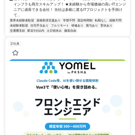
インフラも両方スキルアップ！ ★未経験から市場価値の高いITエンジ
ニアに成長できる会社！ 当社は多岐に渡るITプロジェクトを手掛け
て...
業界未経験者歓迎
資格取得支援あり
学歴不問
固定時間制
転勤なし
経験不問
未経験者歓迎
住宅手当あり
フルリモート
研修あり
賞与あり
育休あり
交通費支給
駅近5分以内
土日祝休み
服装自由
正社員