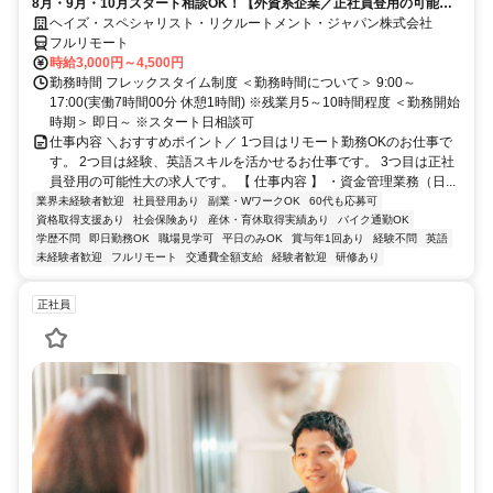
8月・9月・10月スタート相談OK！【外資系企業／正社員登用の可能性
大／700万～800万／リモート勤務OK】経理財務
ヘイズ・スペシャリスト・リクルートメント・ジャパン株式会社
フルリモート
時給3,000円～4,500円
勤務時間 フレックスタイム制度 ＜勤務時間について＞ 9:00～
17:00(実働7時間00分 休憩1時間) ※残業月5～10時間程度 ＜勤務開始
時期＞ 即日～ ※スタート日相談可
仕事内容 ＼おすすめポイント／ 1つ目はリモート勤務OKのお仕事で
す。 2つ目は経験、英語スキルを活かせるお仕事です。 3つ目は正社
員登用の可能性大の求人です。 【 仕事内容 】 ・資金管理業務（日...
業界未経験者歓迎
社員登用あり
副業・WワークOK
60代も応募可
資格取得支援あり
社会保険あり
産休・育休取得実績あり
バイク通勤OK
学歴不問
即日勤務OK
職場見学可
平日のみOK
賞与年1回あり
経験不問
英語
未経験者歓迎
フルリモート
交通費全額支給
経験者歓迎
研修あり
正社員