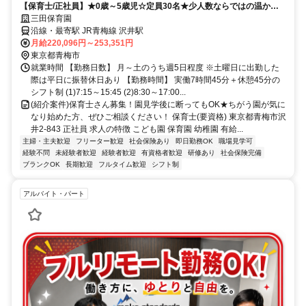
【保育士/正社員】★0歳～5歳児☆定員30名★少人数ならではの温かい
保育が可能◎当園ならではの魅力がたっぷり★年間休日125日♪お仕事が
三田保育園
プライベートを圧迫しません！！(三田保育園(認可))
沿線・最寄駅 JR青梅線 沢井駅
月給220,096円～253,351円
東京都青梅市
就業時間 【勤務日数】 月～土のうち週5日程度 ※土曜日に出勤した
際は平日に振替休日あり 【勤務時間】 実働7時間45分＋休憩45分の
シフト制 (1)7:15～15:45 (2)8:30～17:00...
(紹介案件)保育士さん募集！園見学後に断ってもOK★ちがう園が気に
なり始めた方、ぜひご相談ください！ 保育士(要資格) 東京都青梅市沢
井2-843 正社員 求人の特徴 こども園 保育園 幼稚園 有給...
主婦・主夫歓迎
フリーター歓迎
社会保険あり
即日勤務OK
職場見学可
経験不問
未経験者歓迎
経験者歓迎
有資格者歓迎
研修あり
社会保険完備
ブランクOK
長期歓迎
フルタイム歓迎
シフト制
アルバイト・パート