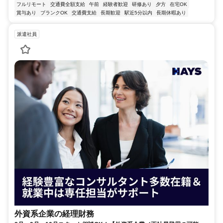
フルリモート
交通費全額支給
午前
経験者歓迎
研修あり
夕方
在宅OK
賞与あり
ブランクOK
交通費支給
長期歓迎
駅近5分以内
長期休暇あり
派遣社員
外資系企業の経理財務