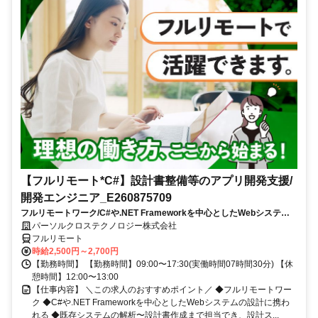
【フルリモート*C#】設計書整備等のアプリ開発支援/
開発エンジニア_E260875709
フルリモートワーク/C#や.NET Frameworkを中心としたWebシステム
の設計に携われる/既存システムの解析〜設計書作成まで担当でき、設計
パーソルクロステクノロジー株式会社
スキルを磨ける
フルリモート
時給2,500円～2,700円
【勤務時間】 【勤務時間】09:00〜17:30(実働時間07時間30分) 【休
憩時間】12:00〜13:00
【仕事内容】 ＼この求人のおすすめポイント／ ◆フルリモートワー
ク ◆C#や.NET Frameworkを中心としたWebシステムの設計に携わ
れる ◆既存システムの解析〜設計書作成まで担当でき、設計ス...