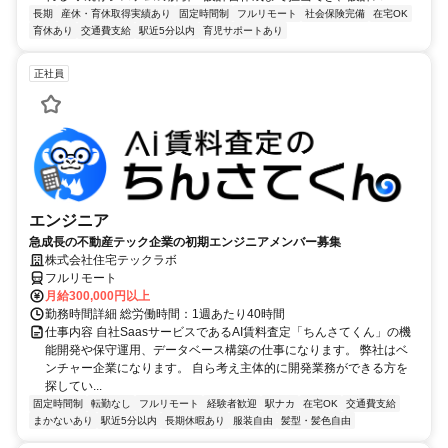
長期
産休・育休取得実績あり
固定時間制
フルリモート
社会保険完備
在宅OK
育休あり
交通費支給
駅近5分以内
育児サポートあり
正社員
エンジニア
急成長の不動産テック企業の初期エンジニアメンバー募集
株式会社住宅テックラボ
フルリモート
月給300,000円以上
勤務時間詳細 総労働時間：1週あたり40時間
仕事内容 自社SaasサービスであるAI賃料査定「ちんさてくん」の機
能開発や保守運用、データベース構築の仕事になります。 弊社はベ
ンチャー企業になります。 自ら考え主体的に開発業務ができる方を
探してい...
固定時間制
転勤なし
フルリモート
経験者歓迎
駅ナカ
在宅OK
交通費支給
まかないあり
駅近5分以内
長期休暇あり
服装自由
髪型・髪色自由