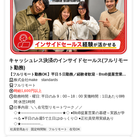
キャッシュレス決済のインサイドセールス(フルリモー
ト勤務)
【フルリモート勤務OK】平日５日勤務／経験者歓迎・BtoB提案営業で
スキルアップ
株式会社make standards
フルリモート
時給1,600円以上
勤務時間・曜日: 平日のみ 9：00～18：00 実働時間：1日あたり8時
間 休憩1時間
仕事内容: ＼＼在宅型リモートワーク ／／
◇★───────────────★◇ ●BtoB提案営業の基礎～実践が学
べる ●平日のみ週5で土日はゆっくり◎ ●正社員登用実績あり
◇★───────...
社員登用あり
固定時間制
フルリモート
在宅OK