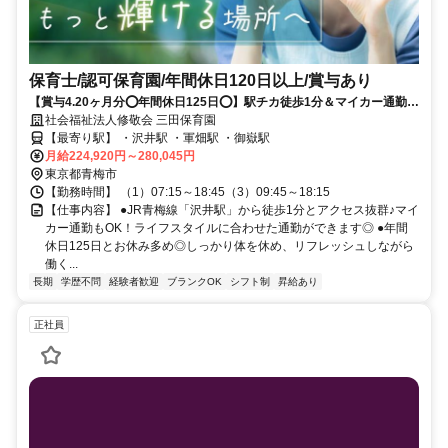
保育士/認可保育園/年間休日120日以上/賞与あり
【賞与4.20ヶ月分⭕年間休日125日⭕】駅チカ徒歩1分＆マイカー通勤
OK/週休2日制⭕自然あふれる小規模認可保育園です✨
社会福祉法人修敬会 三田保育園
【最寄り駅】 ・沢井駅 ・軍畑駅 ・御嶽駅
月給224,920円～280,045円
東京都青梅市
【勤務時間】 （1）07:15～18:45（3）09:45～18:15
【仕事内容】 ●JR青梅線「沢井駅」から徒歩1分とアクセス抜群♪マイ
カー通勤もOK！ライフスタイルに合わせた通勤ができます◎ ●年間
休日125日とお休み多め◎しっかり体を休め、リフレッシュしながら
働く...
長期
学歴不問
経験者歓迎
ブランクOK
シフト制
昇給あり
正社員