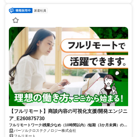
派遣社員
【フルリモート】商談内容の可視化支援/開発エンジニ
ア_E260875730
フルリモートワーク/残業少なめ（10時間以内）/短期（3か月未満）のお
仕事/大手SI企業勤務/今までのご経験を活かして、更なるキャリアアップ
パーソルクロステクノロジー株式会社
を目指せます
フルリモート