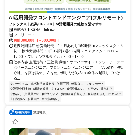
AI活用開発フロントエンドエンジニア(フルリモート)
フレックス｜残業10～30h｜AI活用開発の経験を活かす✨
株式会社PKSHA Infinity
フルリモート
月給380,000円～600,000円
勤務時間詳細 総労働時間：1ヶ月あたり160時間 ■フレックスタイム
制 ・標準労働時間：1日8時間 / 週40時間 ・コアタイム：13:00～
17:00 ・フレキシブルタイム：8:00～13:00 ...
仕事内容 雇用形態：正社員 職種：サーバーサイドエンジニア、デー
タベースエンジニア、フロントエンドエンジニア ――Vue3で「使い
心地」を突き詰め、 AIを使い倒しながらSaas全体へ越境していけ
る...
ランチタイム
資格取得支援あり
学歴不問
転勤なし
フルリモート
交通費全額支給
経験者歓迎
ネイルOK
食費補助あり
在宅OK
賞与あり
育休あり
交通費支給
駅近5分以内
資格取得手当あり
長期休暇あり
ピアスOK
土日祝休み
服装自由
昼食補助あり
派遣社員