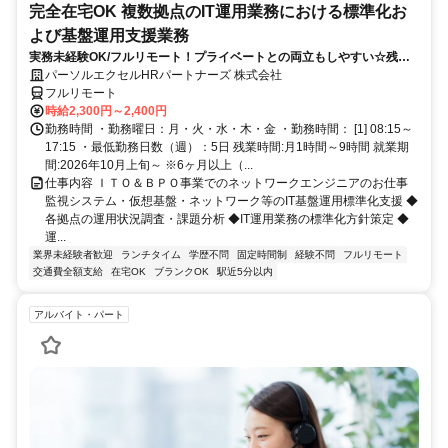
完全在宅OK 複数拠点のIT運用業務における標準化お
よび基盤運用支援業務
実務未経験OK/フルリモート！プライベートとの両立もしやすい☆残業
ちょっと♪
パーソルエクセルHRパートナーズ 株式会社
フルリモート
時給2,300円～2,400円
勤務時間 ・勤務曜日：月・火・水・木・金 ・勤務時間： [1] 08:15～
17:15 ・最低勤務日数（週）：5日 残業時間:月1時間～9時間 就業期
間:2026年10月上旬～ ※6ヶ月以上（...
仕事内容 ＩＴＯ＆ＢＰＯ事業でのネットワークエンジニアのお仕事
監視システム・仮想基盤・ネットワーク等のIT基盤運用標準化支援 ◆
各拠点の運用状況調査・課題分析 ◆IT運用業務の標準化方針策定 ◆
運...
業界未経験者歓迎
ランチタイム
学歴不問
固定時間制
経験不問
フルリモート
交通費全額支給
在宅OK
ブランクOK
駅近5分以内
アルバイト・パート