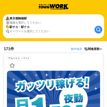
東京都
御嶽駅
職種を選択してください
駅チカ・駅ナカ
キーワードを選択してください
171件
条件保存
関連度順
アルバイト・パート