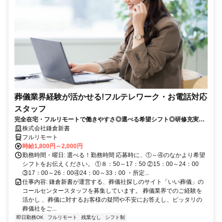
葬儀業界経験が活かせる!フルテレワーク・お電話対応
スタッフ
完全在宅・フルリモートで働きやすさ◎選べる希望シフト◎研修充実だ
から未経験でも安心！平日休みありの完全週休2日制で充実のワークラ
株式会社鎌倉新書
イフバランス！
フルリモート
時給1,800円～2,000円
勤務時間・曜日: 選べる！勤務時間 応募時に、①～④のなかより希望
シフトをお伝えください。 ①８：50～17：50 ②15：00～24：00
③17：00～26：00④24：00～33：00 ・所定...
仕事内容: 鎌倉新書が運営する、葬儀社探しのサイト「いい葬儀」の
コールセンタースタッフを募集しています。 葬儀業界でのご経験を
活かし 、葬儀に対するお客様の疑問や不安にお答えし、ピッタリの
葬儀社をご...
即日勤務OK
フルリモート
残業なし
シフト制