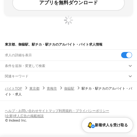
アプリを無料ダウンロード
東京都、御嶽駅、駅チカ・駅ナカのアルバイト・バイト求人情報
求人の詳細を表示
条件を追加・変更して検索
市区町村を追加・変更
関連キーワード
完全在宅ワーク 全国
シール貼り 在宅
現在地周辺
ガチャガチャ
犬カフェ
東京都
駅を追加・変更
バイトTOP
東京都
青梅市
御嶽駅
駅チカ・駅ナカのアルバイト・バ
東京都
すべて
イト・求人
東京23区
すべて
職種を追加・変更
JR東海道本線(東京～熱海)
千代田区
中央区
港区
新宿区
文京区
台東区
墨田区
江東区
品川区
目黒区
大田区
東京駅
新橋駅
品川駅
飲食・フードサービス
世田谷区
渋谷区
中野区
杉並区
豊島区
北区
荒川区
板橋区
練馬区
足立区
葛飾区
特徴を追加・変更
飲食・フードサービス
江戸川区
すべて
ヘルプ・お問い合わせ
サイトマップ
利用規約・プライバシーポリシー
JR山手線
ホールスタッフ
キッチンスタッフ
皿洗い・洗い場
精肉・鮮魚加工
給食調理
人気
[企業]求人広告の掲載相談
大崎駅
五反田駅
目黒駅
恵比寿駅
渋谷駅
原宿駅
代々木駅
新宿駅
新大久保駅
八王子市
立川市
武蔵野市
三鷹市
青梅市
府中市
昭島市
調布市
町田市
小金井市
雇用形態を追加・変更
パン屋（ベーカリー）
フードカウンター販売員
バー（BAR）・バーテンダー
日払いOK
高校生歓迎
学生歓迎
深夜の仕事
髪型・髪色自由
ひげOK
ネイルOK
高田馬場駅
目白駅
池袋駅
大塚駅
巣鴨駅
駒込駅
田端駅
西日暮里駅
日暮里駅
鶯谷駅
小平市
日野市
東村山市
国分寺市
国立市
福生市
狛江市
東大和市
清瀬市
飲食店補助（開店・閉店準備）
飲食店（店長・マネージャー）
新着求人を受け取る
ピアスOK
アルバイト・パート
履歴書不要
オープニングスタッフ
留学生・外国人活躍中
上野駅
御徒町駅
秋葉原駅
神田駅
東京駅
有楽町駅
新橋駅
浜松町駅
田町駅
東久留米市
武蔵村山市
多摩市
稲城市
羽村市
あきる野市
西東京市
大島町
利島村
都道府県を変更
営業・販売
勤務期間
正社員
高輪ゲートウェイ駅
品川駅
新島村
神津島村
三宅村
御蔵島村
八丈町
青ヶ島村
小笠原村
西多摩郡
営業・販売
すべて
短期
契約社員
単発・1日OK
長期
期間限定（春夏冬休み等）