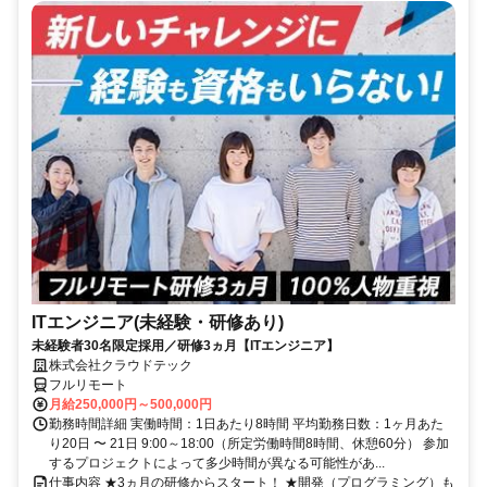
ITエンジニア(未経験・研修あり)
未経験者30名限定採用／研修3ヵ月【ITエンジニア】
株式会社クラウドテック
フルリモート
月給250,000円～500,000円
勤務時間詳細 実働時間：1日あたり8時間 平均勤務日数：1ヶ月あた
り20日 〜 21日 9:00～18:00（所定労働時間8時間、休憩60分） 参加
するプロジェクトによって多少時間が異なる可能性があ...
仕事内容 ★3ヵ月の研修からスタート！ ★開発（プログラミング）も