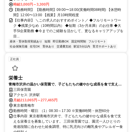
時給3,000円～3,300円
【勤務時間】 【勤務時間】09:00〜18:00(実働時間08時間) 【休憩時
間】12:00〜13:00 【残業】月10時間程度
【仕事内容】 ＼この求人のおすすめポイント／ ◆フルリモートワー
ク ◆残業少なめ（10時間以内） ◆短期（3か月未満）のお仕事 ◆大
手SI企業勤務 ◆今までのご経験を活かして、更なるキャリアアップを
目...
産休・育休取得実績あり
短期
即日勤務OK
固定時間制
フルリモート
社会保険完備
在宅OK
育休あり
交通費支給
駅近5分以内
育児サポートあり
正社員
栄養士
青梅市沢井の温かい保育園で、子どもたちの健やかな成長を食で支える
栄養士募集。経験を活かして活躍いただけます。
三田保育園
アクセス: 沢井駅
月給213,065円～277,465円
東京都青梅市
勤務時間・曜日: （1）08:30～17:30 ※実働8時間・休憩60分
仕事内容: 東京都青梅市沢井で、子どもたちの健やかな成長を食で支
える栄養士を募集しています。 三田保育園では、園児一人ひとりの
発達段階に合わせた給食調理、特に乳児向けの離乳食やアレルギー食