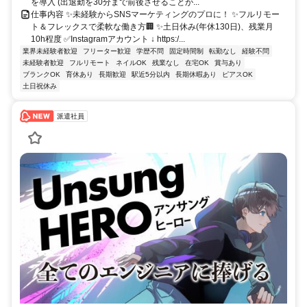
を導入 (出退勤を30分まで前後させることが...
仕事内容 ✨未経験からSNSマーケティングのプロに！ ✨フルリモー
ト＆フレックスで柔軟な働き方🏢 ✨土日休み(年休130日)、残業月
10h程度 ✅Instagramアカウント ↓ https:/...
業界未経験者歓迎
フリーター歓迎
学歴不問
固定時間制
転勤なし
経験不問
未経験者歓迎
フルリモート
ネイルOK
残業なし
在宅OK
賞与あり
ブランクOK
育休あり
長期歓迎
駅近5分以内
長期休暇あり
ピアスOK
土日祝休み
派遣社員