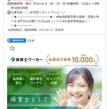
勤務時間・曜日: 平日のみ 9：00～18：00 実働時間：1日あたり8時
間 休憩1時間
仕事内容: ＼＼在宅型リモートワーク ／／
◇★───────────────★◇ ●BtoB提案営業の基礎～実践が学
べる ●平日のみ週5で土日はゆっくり◎ ●社員登用実績あり！
◇★───────...
社員登用あり
固定時間制
フルリモート
在宅OK
正社員