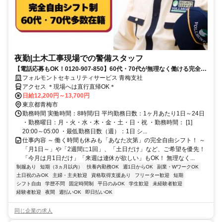
夜勤|土木工事現場での警備スタッフ
【電話応募もOK！0120-907-850】60代・70代が無理なく働ける完全自
由シフト♪日払いOK♪
フォルモントセキュリティサービス 青梅支社
アクセス ＊現場へは直行直帰OK＊
日給12,200円～13,700円
東京都青梅市
勤務時間 実働時間：8時間/日 平均勤務日数：1ヶ月あたり1日～24日
・勤務曜日：月・火・水・木・金・土・日・祝 ・勤務時間： [1]
20:00～05:00 ・最低勤務日数（週）：1日 シ...
仕事内容 ～ 働く時間も休みも「あなた次第」の完全自由シフト！ ～
「月1日～」や「2週間に1回」、「土日だけ」など、ご希望を優先！
「今月は月1日だけ」「来週は連休が欲しい」もOK！ 無理なく...
制服あり
短期（3ヵ月以内）
扶養内勤務OK
週1日からOK
副業・WワークOK
土日祝のみOK
主婦・主夫歓迎
資格取得支援あり
フリーター歓迎
短期
シフト自由
学歴不問
固定時間制
平日のみOK
学生歓迎
未経験者歓迎
経験者歓迎
夜間
週払いOK
即日払いOK
同じ企業の求人