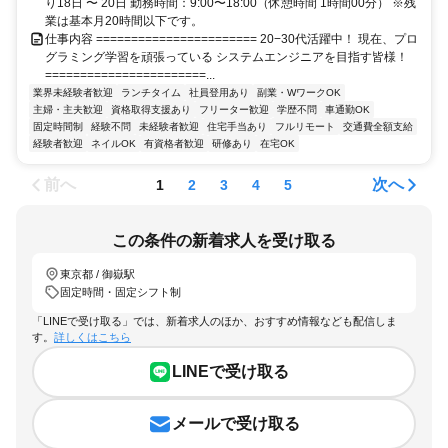
り18日 〜 20日 勤務時間：9:00〜18:00（休憩時間 1時間00分） ※残
業は基本月20時間以下です。
仕事内容 ======================= 20−30代活躍中！ 現在、プロ
グラミング学習を頑張っている システムエンジニアを目指す皆様！
=======================...
業界未経験者歓迎
ランチタイム
社員登用あり
副業・WワークOK
主婦・主夫歓迎
資格取得支援あり
フリーター歓迎
学歴不問
車通勤OK
固定時間制
経験不問
未経験者歓迎
住宅手当あり
フルリモート
交通費全額支給
経験者歓迎
ネイルOK
有資格者歓迎
研修あり
在宅OK
前へ
次へ
1
2
3
4
5
この条件の新着求人を受け取る
東京都 / 御嶽駅
固定時間・固定シフト制
「LINEで受け取る」では、新着求人のほか、おすすめ情報なども配信しま
す。
詳しくはこちら
LINEで受け取る
メールで受け取る