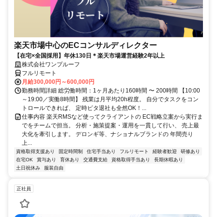
楽天市場中心のECコンサルディレクター
【在宅×全国採用】年休130日＊楽天市場運営経験2年以上
株式会社ワンプルーフ
フルリモート
月給300,000円～600,000円
勤務時間詳細 総労働時間：1ヶ月あたり160時間 〜 200時間 【10:00
～19:00／実働8時間】 残業は月平均20h程度。 自分でタスクをコン
トロールできれば、 定時ピタ退社も全然OK！...
仕事内容 楽天RMSなど使ってクライアントの EC戦略立案から実行ま
でをチームで担当。 分析・施策提案・運用を一貫して行い、 売上最
大化を牽引します。 デロンギ等、ナショナルブランドの 年間売り
上...
資格取得支援あり
固定時間制
住宅手当あり
フルリモート
経験者歓迎
研修あり
在宅OK
賞与あり
育休あり
交通費支給
資格取得手当あり
長期休暇あり
土日祝休み
服装自由
正社員