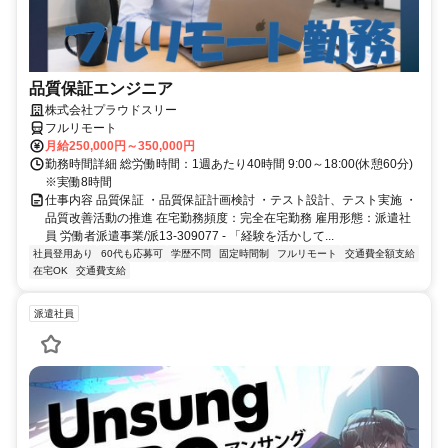
品質保証エンジニア
株式会社プラウドスリー
フルリモート
月給250,000円～350,000円
勤務時間詳細 総労働時間：1週あたり40時間 9:00～18:00(休憩60分)
※実働8時間
仕事内容 品質保証 ・品質保証計画検討 ・テスト設計、テスト実施 ・
品質改善活動の推進 在宅勤務頻度：完全在宅勤務 雇用形態：派遣社
員 労働者派遣事業/派13-309077 - 「経験を活かして...
社員登用あり
60代も応募可
学歴不問
固定時間制
フルリモート
交通費全額支給
在宅OK
交通費支給
派遣社員