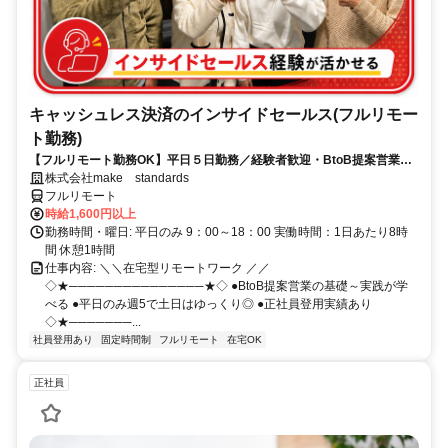
キャッシュレス決済のインサイドセールス(フルリモー
ト勤務)
【フルリモート勤務OK】平日５日勤務／経験者歓迎・BtoB提案営業で
スキルアップ
株式会社make standards
フルリモート
時給1,600円以上
勤務時間・曜日: 平日のみ 9：00～18：00 実働時間：1日あたり8時
間 休憩1時間
仕事内容: ＼＼在宅型リモートワーク ／／
◇★───────────────★◇ ●BtoB提案営業の基礎～実践が学
べる ●平日のみ週5で土日はゆっくり◎ ●正社員登用実績あり
◇★───────...
社員登用あり
固定時間制
フルリモート
在宅OK
正社員