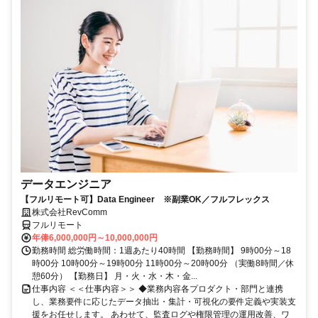
データエンジニア
【フルリモート可】Data Engineer ※副業OK／フルフレックス
株式会社RevComm
フルリモート
年俸6,000,000円～10,000,000円
勤務時間 総労働時間：1週あたり40時間 【勤務時間】 9時00分～18
時00分 10時00分～19時00分 11時00分～20時00分 （実働8時間／休
憩60分） 【勤務日】 月・火・水・木・金...
仕事内容 ＜＜仕事内容＞＞ ◆業務内容各プロダクト・部門と連携
し、業務要件に応じたデータ抽出・集計・可視化の要件定義や実装支
援をお任せします。 あわせて、監査ログや権限管理の運用改善、ワ