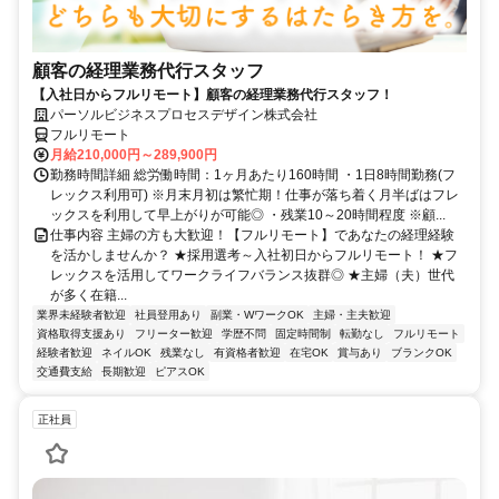
顧客の経理業務代行スタッフ
【入社日からフルリモート】顧客の経理業務代行スタッフ！
パーソルビジネスプロセスデザイン株式会社
フルリモート
月給210,000円～289,900円
勤務時間詳細 総労働時間：1ヶ月あたり160時間 ・1日8時間勤務(フ
レックス利用可) ※月末月初は繁忙期！仕事が落ち着く月半ばはフレ
ックスを利用して早上がりが可能◎ ・残業10～20時間程度 ※顧...
仕事内容 主婦の方も大歓迎！【フルリモート】であなたの経理経験
を活かしませんか？ ★採用選考～入社初日からフルリモート！ ★フ
レックスを活用してワークライフバランス抜群◎ ★主婦（夫）世代
が多く在籍...
業界未経験者歓迎
社員登用あり
副業・WワークOK
主婦・主夫歓迎
資格取得支援あり
フリーター歓迎
学歴不問
固定時間制
転勤なし
フルリモート
経験者歓迎
ネイルOK
残業なし
有資格者歓迎
在宅OK
賞与あり
ブランクOK
交通費支給
長期歓迎
ピアスOK
正社員