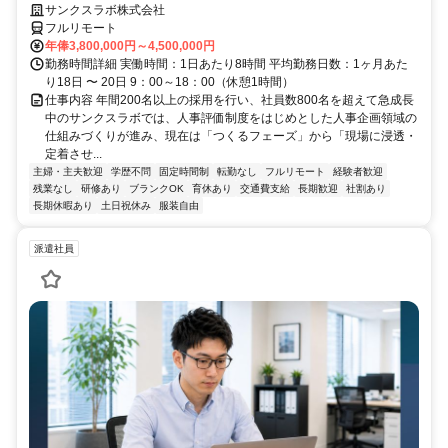
サンクスラボ株式会社
フルリモート
年俸3,800,000円～4,500,000円
勤務時間詳細 実働時間：1日あたり8時間 平均勤務日数：1ヶ月あた
り18日 〜 20日 9：00～18：00（休憩1時間）
仕事内容 年間200名以上の採用を行い、社員数800名を超えて急成長
中のサンクスラボでは、人事評価制度をはじめとした人事企画領域の
仕組みづくりが進み、現在は「つくるフェーズ」から「現場に浸透・
定着させ...
主婦・主夫歓迎
学歴不問
固定時間制
転勤なし
フルリモート
経験者歓迎
残業なし
研修あり
ブランクOK
育休あり
交通費支給
長期歓迎
社割あり
長期休暇あり
土日祝休み
服装自由
派遣社員