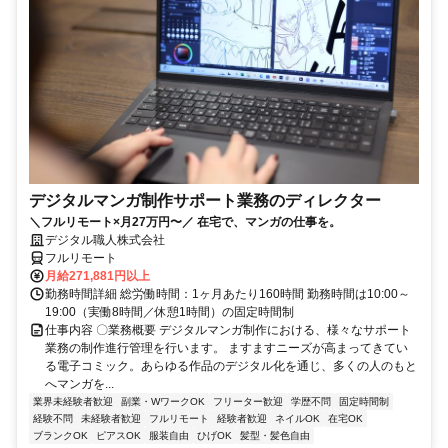
デジタルマンガ制作サポート業務のディレクター
＼フルリモート×月27万円〜／ 在宅で、マンガの仕事を。
デジタル職人株式会社
フルリモート
月給271,881円以上
勤務時間詳細 総労働時間：1ヶ月あたり160時間 勤務時間は10:00～
19:00（実働8時間／休憩1時間）の固定時間制
仕事内容 〇業務概要 デジタルマンガ制作における、様々なサポート
業務の制作進行管理を行います。 ますますニーズが高まってきてい
る電子コミック。あらゆる作品のデジタル化を通じ、多くの人のもと
へマンガを...
業界未経験者歓迎
副業・WワークOK
フリーター歓迎
学歴不問
固定時間制
経験不問
未経験者歓迎
フルリモート
経験者歓迎
ネイルOK
在宅OK
ブランクOK
ピアスOK
服装自由
ひげOK
髪型・髪色自由