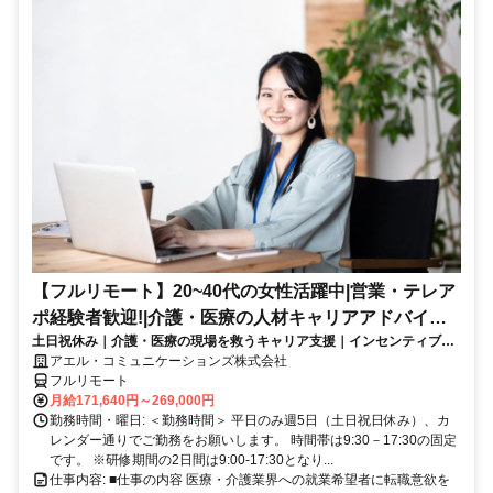
【フルリモート】20~40代の女性活躍中|営業・テレア
ポ経験者歓迎!|介護・医療の人材キャリアアドバイザ
土日祝休み｜介護・医療の現場を救うキャリア支援｜インセンティブあ
ー
り｜業界未経験からプロのアドバイザーへ
アエル・コミュニケーションズ株式会社
フルリモート
月給171,640円～269,000円
勤務時間・曜日: ＜勤務時間＞ 平日のみ週5日（土日祝日休み）、カ
レンダー通りでご勤務をお願いします。 時間帯は9:30－17:30の固定
です。 ※研修期間の2日間は9:00-17:30となり...
仕事内容: ■仕事の内容 医療・介護業界への就業希望者に転職意欲を