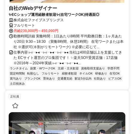
自社のWebデザイナー
✨ECショップ運用経験者歓迎✨(在宅ワークOK)待遇面◎
株式会社ファイブスプリングス
フルリモート
月給230,000円～450,000円
勤務時間詳細 実働時間：1日あたり8時間 平均勤務日数：1ヶ月あた
り20日 9:30～18:30 （実働8時間、休憩1時間） 在宅ワークまたは本
社 ※選択可(８割がリモートワーク) ※必要に応じて...
仕事内容 ▹◃┄▸◂┄▹◃┄▸◂┄▹◃┄▸◂ 当社は400店舗以上を支援してき
た ECサイト運営のプロ集団です！ ✨楽天SOY受賞店舗：17店舗
※2016年～2024年実績 ▹◃┄▸◂┄▹◃┄▸◂...
ランチタイム
副業・WワークOK
主婦・主夫歓迎
資格取得支援あり
学歴不問
固定時間制
転勤なし
フルリモート
経験者歓迎
ネイルOK
研修あり
在宅OK
賞与あり
ブランクOK
育休あり
交通費支給
駅近5分以内
社割あり
ピアスOK
土日祝休み
正社員