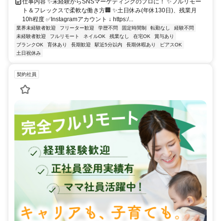
仕事内容 ✨未経験からSNSマーケティングのプロに！ ✨フルリモー
ト＆フレックスで柔軟な働き方🏢 ✨土日休み(年休130日)、残業月
10h程度 ✅Instagramアカウント ↓ https:/...
業界未経験者歓迎
フリーター歓迎
学歴不問
固定時間制
転勤なし
経験不問
未経験者歓迎
フルリモート
ネイルOK
残業なし
在宅OK
賞与あり
ブランクOK
育休あり
長期歓迎
駅近5分以内
長期休暇あり
ピアスOK
土日祝休み
契約社員