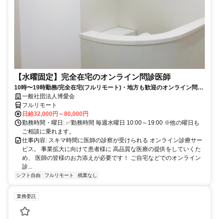
【水曜固定】完全在宅のオンライン問診医師
10時〜19時勤務/完全在宅(フルリモート)・地方も歓迎のオンライン問診
業務
一般社団法人博愛会
フルリモート
日給32,000円～80,000円
勤務時間・曜日: ✅勤務時間 毎週水曜日 10:00～19:00 ※他の曜日も
ご相談に乗れます。
仕事内容: スキマ時間に医師の診察が受けられる オンライン診療サー
ビス。 事業拡大に向けて患者様に 高品質な医療の提供をしていくた
め、 医師の皆様のお力添えが必要です！ ご自宅などでのオンライン
診...
シフト自由
フルリモート
残業なし
業務委託