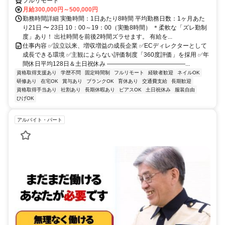
フルリモート
月給300,000円～500,000円
勤務時間詳細 実働時間：1日あたり8時間 平均勤務日数：1ヶ月あた
り21日 〜 23日 10：00～19：00（実働8時間） ＊柔軟な「ズレ勤制
度」あり！ 出社時間を前後2時間ズラせます。 有給を...
仕事内容 ✅設立以来、増収増益の成長企業 ✅ECディレクターとして
成長できる環境 ✅主観によらない評価制度「360度評価」を採用 ✅年
間休日平均128日＆土日祝休み ―――――――――――――...
資格取得支援あり
学歴不問
固定時間制
フルリモート
経験者歓迎
ネイルOK
研修あり
在宅OK
賞与あり
ブランクOK
育休あり
交通費支給
長期歓迎
資格取得手当あり
社割あり
長期休暇あり
ピアスOK
土日祝休み
服装自由
ひげOK
アルバイト・パート