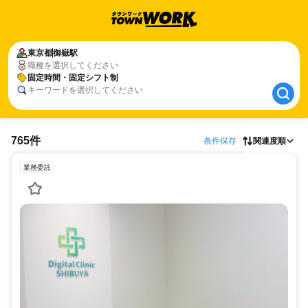
東京都
東京都
御嶽駅
御嶽駅
職種を選択してください
固定時間・固定シフト制
固定時間・固定シフト制
キーワードを選択してください
765件
条件保存
関連度順
業務委託