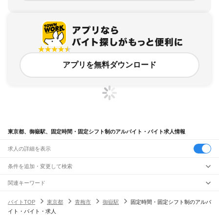
アプリを無料ダウンロード
東京都、御嶽駅、固定時間・固定シフト制のアルバイト・バイト求人情報
求人の詳細を表示
条件を追加・変更して検索
市区町村を追加・変更
関連キーワード
完全在宅ワーク 全国
シール貼り 在宅
現在地周辺
ガチャガチャ
犬カフェ
東京都
駅を追加・変更
バイトTOP
東京都
青梅市
御嶽駅
固定時間・固定シフト制のアルバ
東京都
すべて
イト・バイト・求人
東京23区
すべて
職種を追加・変更
JR東海道本線(東京～熱海)