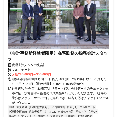
《会計事務所経験者限定》在宅勤務の税務会計スタッ
フ
税理士法人シン中央会計
フルリモート
月給280,000円～350,000円
勤務時間詳細 実働時間：1日あたり8時間 平均勤務日数：1ヶ月あた
り18日 〜 21日 【勤務時間】8:45~17:45(休憩60分)
仕事内容 完全在宅勤務(フルリモート)で、会計データのチェックや顧
客対応、決算書や申告書の作成業務を行っていただきます。 社内の
業務はクラウドサーバー内で完結でき、顧客対応はチャットやメール
が中心なの...
主婦・主夫歓迎
資格取得支援あり
固定時間制
転勤なし
フルリモート
交通費全額支給
経験者歓迎
ネイルOK
有資格者歓迎
研修あり
在宅OK
賞与あり
ブランクOK
育休あり
交通費支給
長期歓迎
駅近5分以内