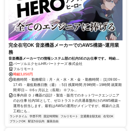
完全在宅OK 音楽機器メーカーでのAWS構築~運用業
務
音楽機器メーカーでの情報システム部の社内SEのお仕事です。 時給
3050円！基本はフル在宅が可能です！ （状況によって出社有り） AWS
パーソルエクセルHRパートナーズ 株式会社
構築の上流工程にも携われます！ご本人負担が約4割でとってもお得な
フルリモート
パナソニック健保に加入頂けます！
時給3,050円
勤務時間 ・勤務曜日：月・火・水・木・金 ・勤務時間： [1] 09:00～
17:45 ・最低勤務日数（週）：5日 残業時間:月9時間～19時間 就業期
間:即日～ ※6ヶ月以上（長期） ※フル...
仕事内容 ＤＪ機器の設計・製造・販売でのネットワークエンジニア
のお仕事 社内SEとして、ゼロトラストの共通基盤向けのAWS構築～
運用を担当します。最初はAWSの運用がメインですが、構築の上流
工程にも...
ランチタイム
学歴不問
固定時間制
フルリモート
交通費全額支給
在宅OK
ブランクOK
駅近5分以内
服装自由