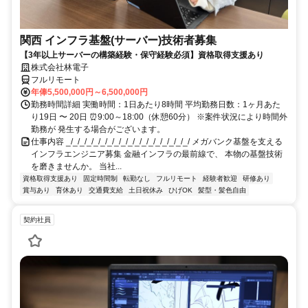
関西 インフラ基盤(サーバー)技術者募集
【3年以上サーバーの構築経験・保守経験必須】資格取得支援あり
株式会社林電子
フルリモート
年俸5,500,000円～6,500,000円
勤務時間詳細 実働時間：1日あたり8時間 平均勤務日数：1ヶ月あた
り19日 〜 20日 ⏰9:00～18:00（休憩60分） ※案件状況により時間外
勤務が 発生する場合がございます。
仕事内容 _/_/_/_/_/_/_/_/_/_/_/_/_/_/_/_/_/_/ メガバンク基盤を支える
インフラエンジニア募集 金融インフラの最前線で、 本物の基盤技術
を磨きませんか。 当社...
資格取得支援あり
固定時間制
転勤なし
フルリモート
経験者歓迎
研修あり
賞与あり
育休あり
交通費支給
土日祝休み
ひげOK
髪型・髪色自由
契約社員