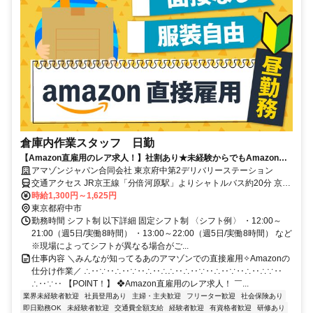
倉庫内作業スタッフ 日勤
【Amazon直雇用のレア求人！】社割あり★未経験からでもAmazon正
社員に◎髪色自由◎福利厚生充実！長期で安定雇用可能！時給UP！
アマゾンジャパン合同会社 東京府中第2デリバリーステーション
交通アクセス JR京王線「分倍河原駅」よりシャトルバス約20分 京王
線「中河原駅」より京王バス約13分、「三屋通り中」バス停下車 徒
時給1,300円～1,625円
歩約1分 ※シャトルバス運行あり ※自転車通勤可 ※車、バイク通勤
東京都府中市
不可
勤務時間 シフト制 以下詳細 固定シフト制 〈シフト例〉 ・12:00～
21:00（週5日/実働8時間） ・13:00～22:00（週5日/実働8時間） など
※現場によってシフトが異なる場合がご...
仕事内容 ＼みんなが知ってるあのアマゾンでの直接雇用✧Amazonの
仕分け作業／ ∴‥∵‥∴‥∵‥∴‥∴∴‥∴‥∵‥∴‥∵‥∴‥∴∵‥
∴‥∵‥ 【POINT！】 ❖Amazon直雇用のレア求人！ ￣...
業界未経験者歓迎
社員登用あり
主婦・主夫歓迎
フリーター歓迎
社会保険あり
即日勤務OK
未経験者歓迎
交通費全額支給
経験者歓迎
有資格者歓迎
研修あり