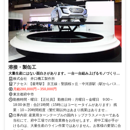
溶接・製缶工
大量生産にはない面白さがあります。一台一台組み上げるモノづくりの
原点がここに。
株式会社 井口機工製作所
アクセス: 【最寄駅】 京王線：聖蹟桜ヶ丘・中河原駅（駅からバスあ
月給280,000円～350,000円
り） ◎車通勤可◎バイク通勤可（ガソリン代支給）
東京都府中市
勤務時間・曜日: 【正社員】 勤務日時：月曜日～金曜日 9:00～
18:00 休憩：合計1時間（15時にはコーヒータイムがあります） 残
業：10～20時間程度（繁忙期以外はあまり残業はありませ...
仕事内容: 産業用ターンテーブルの国内トップクラスメーカーである
当社にて、府中工場での製造業務をお任せします。 府中工場が手が
けるのは、大量生産のライン作業ではありません。お客様の要望に合