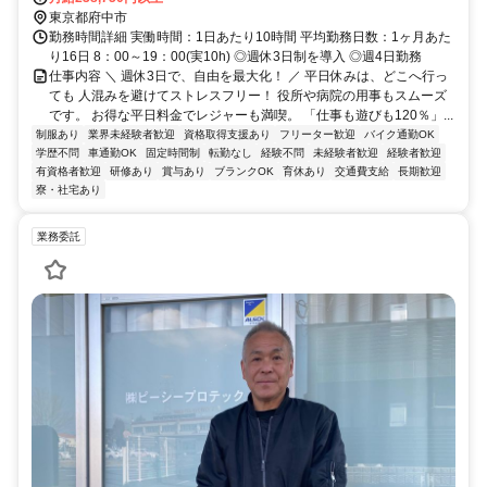
東京都府中市
勤務時間詳細 実働時間：1日あたり10時間 平均勤務日数：1ヶ月あた
り16日 8：00～19：00(実10h) ◎週休3日制を導入 ◎週4日勤務
仕事内容 ＼ 週休3日で、自由を最大化！ ／ 平日休みは、どこへ行っ
ても 人混みを避けてストレスフリー！ 役所や病院の用事もスムーズ
です。 お得な平日料金でレジャーも満喫。 「仕事も遊びも120％」...
制服あり
業界未経験者歓迎
資格取得支援あり
フリーター歓迎
バイク通勤OK
学歴不問
車通勤OK
固定時間制
転勤なし
経験不問
未経験者歓迎
経験者歓迎
有資格者歓迎
研修あり
賞与あり
ブランクOK
育休あり
交通費支給
長期歓迎
寮・社宅あり
業務委託