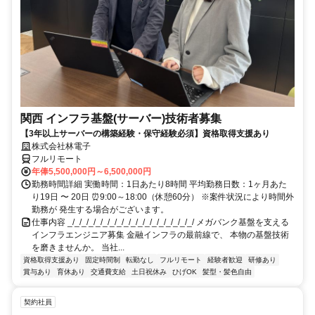
関西 インフラ基盤(サーバー)技術者募集
【3年以上サーバーの構築経験・保守経験必須】資格取得支援あり
株式会社林電子
フルリモート
年俸5,500,000円～6,500,000円
勤務時間詳細 実働時間：1日あたり8時間 平均勤務日数：1ヶ月あた
り19日 〜 20日 ⏰9:00～18:00（休憩60分） ※案件状況により時間外
勤務が 発生する場合がございます。
仕事内容 _/_/_/_/_/_/_/_/_/_/_/_/_/_/_/_/_/_/ メガバンク基盤を支える
インフラエンジニア募集 金融インフラの最前線で、 本物の基盤技術
を磨きませんか。 当社...
資格取得支援あり
固定時間制
転勤なし
フルリモート
経験者歓迎
研修あり
賞与あり
育休あり
交通費支給
土日祝休み
ひげOK
髪型・髪色自由
契約社員