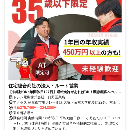
住宅総合商社の法人・ルート営業
【未経験OK×年間休日127日】運転免許があればOK！既存顧客へのルー
ト営業/賞与＆褒賞制度あり◎
トシン電機株式会社 日野営業所
アクセス 多摩都市モノレール線 大塚・帝京大学徒歩約22分、京王線
聖蹟桜ヶ丘西口徒歩約23分、京王線 百草園南口徒歩約25分
月給275,740円～324,880円
東京都多摩市
勤務時間 実働時間：8時間/日 平均勤務日数：1ヶ月あたり20日 8：30
～17：30（休憩1時間） ※働き方改革を積極的に推進し、 無理なく
働ける環境づくりを進めています。