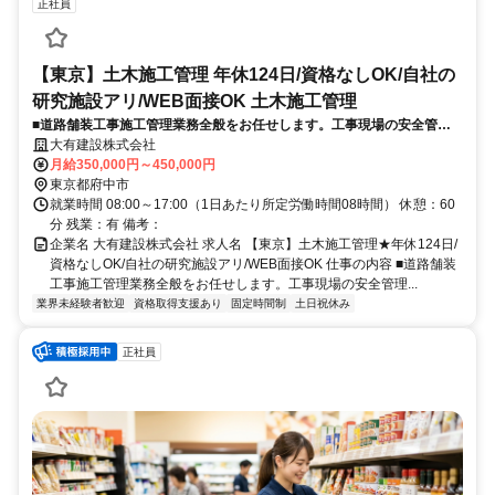
正社員
【東京】土木施工管理 年休124日/資格なしOK/自社の
研究施設アリ/WEB面接OK 土木施工管理
■道路舗装工事施工管理業務全般をお任せします。工事現場の安全管理
や工事の進捗状況の確認、安全に工事を進める管理のお仕事です。※年
大有建設株式会社
間の施工案件は、1人2～3件程度です。
月給350,000円～450,000円
東京都府中市
就業時間 08:00～17:00（1日あたり所定労働時間08時間） 休憩：60
分 残業：有 備考：
企業名 大有建設株式会社 求人名 【東京】土木施工管理★年休124日/
資格なしOK/自社の研究施設アリ/WEB面接OK 仕事の内容 ■道路舗装
工事施工管理業務全般をお任せします。工事現場の安全管理...
業界未経験者歓迎
資格取得支援あり
固定時間制
土日祝休み
正社員