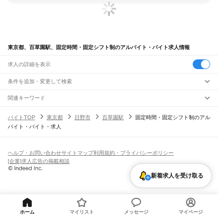
東京都、百草園駅、固定時間・固定シフト制のアルバイト・バイト求人情報
求人の詳細を表示
条件を追加・変更して検索
市区町村を追加・変更
関連キーワード
完全在宅ワーク 全国
シール貼り 在宅
現在地周辺
ガチャガチャ
犬カフェ
東京都
駅を追加・変更
バイトTOP
東京都
日野市
百草園駅
固定時間・固定シフト制のアル
東京都
すべて
バイト・バイト・求人
東京23区
すべて
職種を追加・変更
JR東海道本線(東京～熱海)
千代田区
中央区
港区
新宿区
文京区
台東区
墨田区
江東区
品川区
目黒区
大田区
東京駅
新橋駅
品川駅
飲食・フードサービス
世田谷区
渋谷区
中野区
杉並区
豊島区
北区
荒川区
板橋区
練馬区
足立区
葛飾区
特徴を追加・変更
飲食・フードサービス
江戸川区
すべて
ヘルプ・お問い合わせ
サイトマップ
利用規約・プライバシーポリシー
JR山手線
ホールスタッフ
キッチンスタッフ
皿洗い・洗い場
精肉・鮮魚加工
給食調理
人気
[企業]求人広告の掲載相談
大崎駅
五反田駅
目黒駅
恵比寿駅
渋谷駅
原宿駅
代々木駅
新宿駅
新大久保駅
八王子市
立川市
武蔵野市
三鷹市
青梅市
府中市
昭島市
調布市
町田市
小金井市
雇用形態を追加・変更
パン屋（ベーカリー）
フードカウンター販売員
バー（BAR）・バーテンダー
日払いOK
高校生歓迎
学生歓迎
深夜の仕事
髪型・髪色自由
ひげOK
ネイルOK
高田馬場駅
目白駅
池袋駅
大塚駅
巣鴨駅
駒込駅
田端駅
西日暮里駅
日暮里駅
鶯谷駅
小平市
日野市
東村山市
国分寺市
国立市
福生市
狛江市
東大和市
清瀬市
飲食店補助（開店・閉店準備）
飲食店（店長・マネージャー）
新着求人を受け取る
ピアスOK
アルバイト・パート
履歴書不要
オープニングスタッフ
留学生・外国人活躍中
上野駅
御徒町駅
秋葉原駅
神田駅
東京駅
有楽町駅
新橋駅
浜松町駅
田町駅
東久留米市
武蔵村山市
多摩市
稲城市
羽村市
あきる野市
西東京市
大島町
利島村
都道府県を変更
営業・販売
勤務期間
正社員
高輪ゲートウェイ駅
品川駅
新島村
神津島村
三宅村
御蔵島村
八丈町
青ヶ島村
小笠原村
西多摩郡
営業・販売
すべて
短期
契約社員
単発・1日OK
長期
期間限定（春夏冬休み等）
JR南武線
営業
テレフォンアポインター（テレアポ）
ルートセールス
コンビニ
シフト
派遣社員
矢野口駅
稲城長沼駅
南多摩駅
府中本町駅
分倍河原駅
西府駅
谷保駅
矢川駅
西国立駅
フードカウンター販売員
アパレル
家電量販店・携帯販売（携帯ショップ）
土日祝のみOK
業務委託
平日のみOK
週1日からOK
週2・3日からOK
週4日以上OK
ホーム
マイリスト
メッセージ
マイページ
立川駅
販売店（店長・マネージャー）
その他販売
時間や曜日が選べる・シフト自由
固定時間・固定シフト制
シフト制