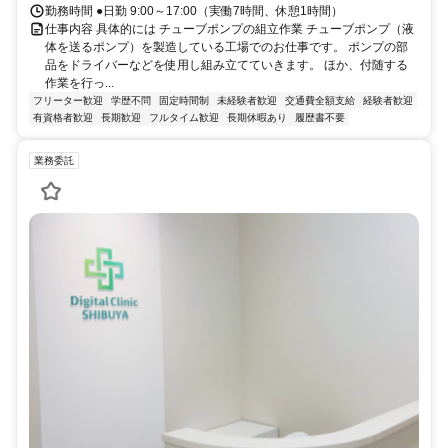
勤務時間 ●日勤 9:00～17:00（実働7時間、休憩1時間）
仕事内容 具体的には チューブポンプの組立作業 チューブポンプ（液
体を送るポンプ）を製造している工場でのお仕事です。 ポンプの部
品をドライバーなどを使用し組み立てていきます。 ほか、付随する
作業を行っ...
フリーター歓迎
学歴不問
固定時間制
未経験者歓迎
交通費全額支給
経験者歓迎
有資格者歓迎
長期歓迎
フルタイム歓迎
長期休暇あり
履歴書不要
業務委託