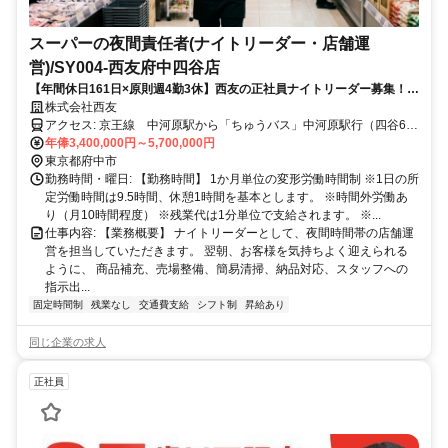
スーパーの夜間責任者(ナイトリーダー・店舗運
営)/SY004-西友府中四谷店
【年間休日161日×原則週4勤3休】西友の正社員ナイトリーダー募集！マ
ネジメント経験を優遇します！
株式会社西友
アクセス: 京王線 中河原駅から「ちゅうバス」中河原駅行（四谷6丁
目ルート）バスにて約13分 三屋通り中バス停下車すぐ
年俸3,400,000円～5,700,000円
東京都府中市
勤務時間・曜日: 【勤務時間】 1か月単位の変形労働時間制 ※1日の所
定労働時間は9.5時間、休憩1時間を基本とします。 ※時間外労働あ
り（月10時間程度） ※残業代は1分単位で支給されます。 ※...
仕事内容: 【業務概要】 ナイトリーダーとして、夜間時間帯の店舗運
営を担当していただきます。 翌朝、お客様を気持ちよく迎えられる
ように、 商品補充、売場整備、簡易清掃、納品対応、スタッフへの
指示出...
固定時間制
残業なし
交通費支給
シフト制
昇給あり
同じ企業の求人
正社員