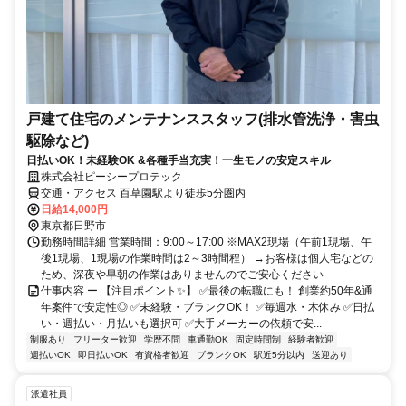
戸建て住宅のメンテナンススタッフ(排水管洗浄・害虫
駆除など)
日払いOK！未経験OK &各種手当充実！一生モノの安定スキル
株式会社ピーシープロテック
交通・アクセス 百草園駅より徒歩5分圏内
日給14,000円
東京都日野市
勤務時間詳細 営業時間：9:00～17:00 ※MAX2現場（午前1現場、午
後1現場、1現場の作業時間は2～3時間程） →お客様は個人宅などの
ため、深夜や早朝の作業はありませんのでご安心ください
仕事内容 ー 【注目ポイント✨】 ✅最後の転職にも！ 創業約50年&通
年案件で安定性◎ ✅未経験・ブランクOK！ ✅毎週水・木休み ✅日払
い・週払い・月払いも選択可 ✅大手メーカーの依頼で安...
制服あり
フリーター歓迎
学歴不問
車通勤OK
固定時間制
経験者歓迎
週払いOK
即日払いOK
有資格者歓迎
ブランクOK
駅近5分以内
送迎あり
派遣社員