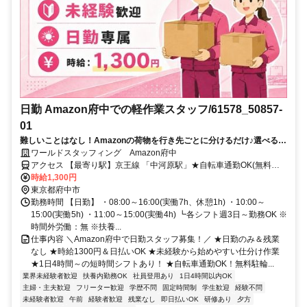
日勤 Amazon府中での軽作業スタッフ/61578_50857-
01
難しいことはなし！Amazonの荷物を行き先ごとに分けるだけ♪選べるシ
フト＆週3日～OK！未経験歓迎のモクモク仕分け作業！
ワールドスタッフィング Amazon府中
アクセス 【最寄り駅】京王線 「中河原駅」★自転車通勤OK(無料駐
輪場あり)
時給1,300円
東京都府中市
勤務時間 【日勤】 ・08:00～16:00(実働7h、休憩1h) ・10:00～
15:00(実働5h) ・11:00～15:00(実働4h) ┗各シフト週3日～勤務OK ※
時間外労働：無 ※扶養...
仕事内容 ＼Amazon府中で日勤スタッフ募集！／ ★日勤のみ＆残業
なし ★時給1300円＆日払いOK ★未経験から始めやすい仕分け作業
★1日4時間～の短時間シフトあり！ ★自転車通勤OK！無料駐輪...
業界未経験者歓迎
扶養内勤務OK
社員登用あり
1日4時間以内OK
主婦・主夫歓迎
フリーター歓迎
学歴不問
固定時間制
学生歓迎
経験不問
未経験者歓迎
午前
経験者歓迎
残業なし
即日払いOK
研修あり
夕方