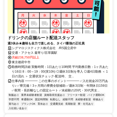
ドリンクの店舗ルート配送スタッフ
週3休み★趣味も全力で楽しめる、タイパ最強の正社員
シグマロジスティクス株式会社 /RS国立府中
交通・アクセス 最寄り/百草園駅
月給238,750円以上
東京都府中市
勤務時間詳細 実働時間：1日あたり10時間 平均勤務日数：1ヶ月あた
り16日 8：00～19：00(実10h) ◎週休3日制を導入 ◎週4日勤務 ＜ 1
日の流れ ＞ 交通状況チェック-配送時、 交...
仕事内容 ━━━━ この仕事のポイント━━━━ ✅入社祝金20万円あ
り♪ ✅寮完備！3ヶ月間の寮費全額補助 ✅週休3日制・年間休日159日
✅夜間・長距離なしの固定ルート ✅未経験の20代・30代男女...
制服あり
業界未経験者歓迎
資格取得支援あり
フリーター歓迎
バイク通勤OK
学歴不問
車通勤OK
固定時間制
転勤なし
経験不問
未経験者歓迎
研修あり
賞与あり
ブランクOK
育休あり
交通費支給
長期歓迎
寮・社宅あり
入社祝い金あり