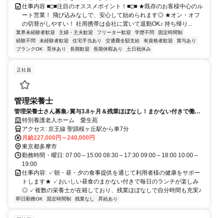
仕事内容 ■□■注目のオススメポイント！■□■ ★既存のお客様中心のル
ート営業！ 飛び込みなしで、安心して始められます◎ ★オン・オフ
の切替がしやすい！ 社用携帯は会社に置いて退勤OK♪ 持ち帰り...
業界未経験者歓迎
主婦・主夫歓迎
フリーター歓迎
学歴不問
固定時間制
経験不問
未経験者歓迎
住宅手当あり
交通費全額支給
有資格者歓迎
賞与あり
ブランクOK
育休あり
長期歓迎
長期休暇あり
土日祝休み
正社員
管理栄養士
管理栄養士さん募集♪賞与3.8ヶ月＆残業ほぼなし！まかない付きで働き
やすい特別養護老人ホーム愛生苑♪
特別養護老人ホーム 愛生苑
アクセス: 京王線 聖蹟桜ヶ丘駅から車7分
月給227,000円～240,000円
東京都多摩市
勤務時間・曜日: 07:00～15:00 08:30～17:30 09:00～18:00 10:00～
19:00
仕事内容: ✓朝・昼・夕の食事提供を通じて利用者様の健康をサポー
トします★ ✓おいしい昼食のまかない付きで毎日のランチが楽しみ
◎ ✓複数の栄養士が在籍しており、残業ほぼなしで自分時間も充実♪
即日勤務OK
固定時間制
残業なし
昇給あり