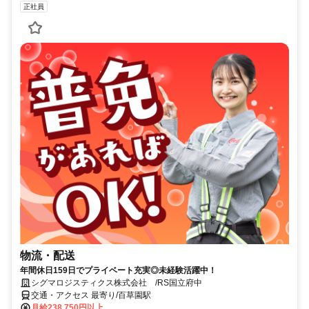
正社員
物流・配送
年間休日159日でプライベート充実◎未経験活躍中！
シグマロジスティクス株式会社 /RS国立府中
交通・アクセス 最寄り/百草園駅
月給238,750円以上