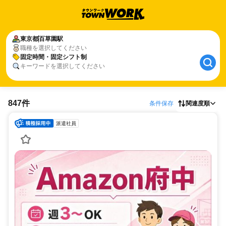
東京都
百草園駅
職種を選択してください
固定時間・固定シフト制
キーワードを選択してください
847件
条件保存
関連度順
派遣社員