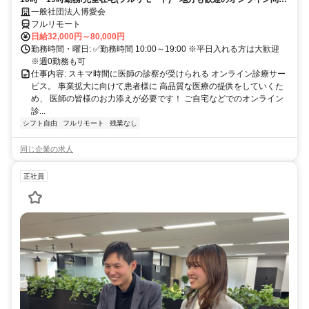
業務
一般社団法人博愛会
フルリモート
日給32,000円～80,000円
勤務時間・曜日: ✅勤務時間 10:00～19:00 ※平日入れる方は大歓迎
※週0勤務も可
仕事内容: スキマ時間に医師の診察が受けられる オンライン診療サー
ビス。 事業拡大に向けて患者様に 高品質な医療の提供をしていくた
め、 医師の皆様のお力添えが必要です！ ご自宅などでのオンライン
診...
シフト自由
フルリモート
残業なし
同じ企業の求人
正社員