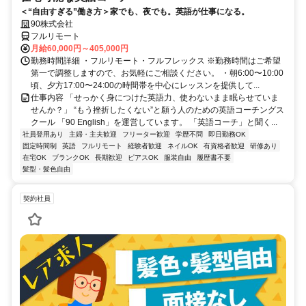
＜“自由すぎる”働き方＞家でも、夜でも。英語が仕事になる。
90株式会社
フルリモート
月給60,000円～405,000円
勤務時間詳細 ・フルリモート・フルフレックス ※勤務時間はご希望
第一で調整しますので、お気軽にご相談ください。 ・朝6:00〜10:00
頃、夕方17:00〜24:00の時間帯を中心にレッスンを提供して...
仕事内容 「せっかく身につけた英語力、使わないまま眠らせていま
せんか？」 “もう挫折したくない”と願う人のための英語コーチングス
クール 「90 English」を運営しています。 「英語コーチ」と聞く...
社員登用あり
主婦・主夫歓迎
フリーター歓迎
学歴不問
即日勤務OK
固定時間制
英語
フルリモート
経験者歓迎
ネイルOK
有資格者歓迎
研修あり
在宅OK
ブランクOK
長期歓迎
ピアスOK
服装自由
履歴書不要
髪型・髪色自由
契約社員