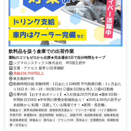
飲料品を扱う倉庫での出荷作業
運転のコツもゼロから伝授★完全週休3日で自分時間をキープ
シグマロジスティクス株式会社 /RS国立府中
交通・アクセス 最寄り/百草園駅
月給238,750円以上
東京都府中市
勤務時間詳細 実働時間：1日あたり10時間 平均勤務日数：1ヶ月あた
り16日 8：00～19：00(実10h) ◎週休3日制を導入 ◎週4日勤務
仕事内容 【おすすめポイント】 ●入社祝金20万円支給 ●週休3日制・
年間休日159日 ●半年間の寮費全額補助あり！ ●20代＆30代の若手が
未経験から 転職・活躍している職場です！ ●夜間・長距離...
制服あり
業界未経験者歓迎
資格取得支援あり
フリーター歓迎
バイク通勤OK
学歴不問
車通勤OK
固定時間制
転勤なし
経験不問
未経験者歓迎
経験者歓迎
有資格者歓迎
研修あり
賞与あり
ブランクOK
育休あり
交通費支給
長期歓迎
寮・社宅あり