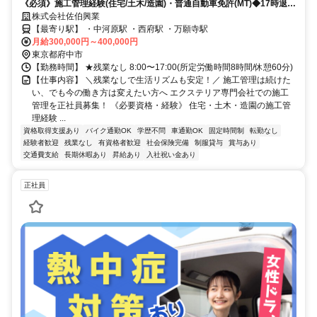
《必須》施工管理経験(住宅/土木/造園)・普通自動車免許(MT)◆17時退社
で残業なし◆現場は多摩エリア中心◆入社祝い金10万円
株式会社佐伯興業
【最寄り駅】 ・中河原駅 ・西府駅 ・万願寺駅
月給300,000円～400,000円
東京都府中市
【勤務時間】 ★残業なし 8:00〜17:00(所定労働時間8時間/休憩60分)
【仕事内容】 ＼残業なしで生活リズムも安定！／ 施工管理は続けた
い、でも今の働き方は変えたい方へ エクステリア専門会社での施工
管理を正社員募集！ 《必要資格・経験》 住宅・土木・造園の施工管
理経験 ...
資格取得支援あり
バイク通勤OK
学歴不問
車通勤OK
固定時間制
転勤なし
経験者歓迎
残業なし
有資格者歓迎
社会保険完備
制服貸与
賞与あり
交通費支給
長期休暇あり
昇給あり
入社祝い金あり
正社員