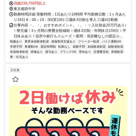
月給238,750円以上
東京都府中市
勤務時間詳細 実働時間：1日あたり10時間 平均勤務日数：1ヶ月あた
り16日 8：00～19：00(実10h) ◎週休3日制を導入 ◎週4日勤務
仕事内容 ・。・。おすすめポイント。・。・ ✨入社祝金20万円あり♪
✨寮完備！3ヶ月間の寮費全額補助 ✨週休3日制・年間休日159日 ✨平
日休みあり！役所や銀行もスムーズ ✨夜間・長距離なしの固定ル...
制服あり
業界未経験者歓迎
資格取得支援あり
フリーター歓迎
バイク通勤OK
学歴不問
車通勤OK
固定時間制
転勤なし
経験不問
未経験者歓迎
経験者歓迎
有資格者歓迎
研修あり
賞与あり
ブランクOK
育休あり
交通費支給
長期歓迎
寮・社宅あり
正社員