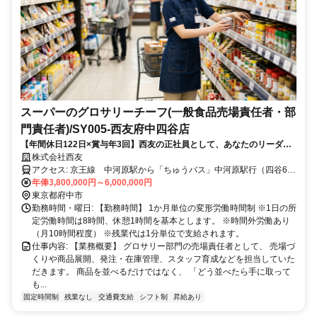
スーパーのグロサリーチーフ(一般食品売場責任者・部
門責任者)/SY005-西友府中四谷店
【年間休日122日×賞与年3回】西友の正社員として、あなたのリーダー
経験を活かしませんか？
株式会社西友
アクセス: 京王線 中河原駅から「ちゅうバス」中河原駅行（四谷6丁
目ルート）バスにて約13分 三屋通り中バス停下車すぐ
年俸3,800,000円～6,000,000円
東京都府中市
勤務時間・曜日: 【勤務時間】 1か月単位の変形労働時間制 ※1日の所
定労働時間は8時間、休憩1時間を基本とします。 ※時間外労働あり
（月10時間程度） ※残業代は1分単位で支給されます。
仕事内容: 【業務概要】 グロサリー部門の売場責任者として、 売場づ
くりや商品展開、発注・在庫管理、スタッフ育成などを担当していた
だきます。 商品を並べるだけではなく、 「どう並べたら手に取って
も...
固定時間制
残業なし
交通費支給
シフト制
昇給あり