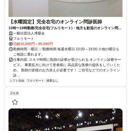
【水曜固定】完全在宅のオンライン問診医師
10時〜19時勤務/完全在宅(フルリモート)・地方も歓迎のオンライン問診
業務
一般社団法人博愛会
フルリモート
日給32,000円～80,000円
勤務時間・曜日: ✅勤務時間 毎週水曜日 10:00～19:00 ※他の曜日も
ご相談に乗れます。
仕事内容: スキマ時間に医師の診察が受けられる オンライン診療サー
ビス。 事業拡大に向けて患者様に 高品質な医療の提供をしていくた
め、 医師の皆様のお力添えが必要です！ ご自宅などでのオンライン
診...
シフト自由
フルリモート
残業なし
正社員