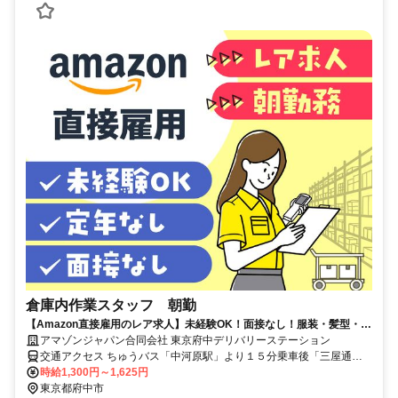
倉庫内作業スタッフ 朝勤
【Amazon直接雇用のレア求人】未経験OK！面接なし！服装・髪型・髪
色自由で自分らしく働けます◎ 長期で安定雇用可能！時給UP！
アマゾンジャパン合同会社 東京府中デリバリーステーション
交通アクセス ちゅうバス「中河原駅」より１５分乗車後「三屋通り
中」バス停下車 徒歩１分 ※シャトルバス運行あり ※自転車通勤可 ※
時給1,300円～1,625円
車、バイク通勤不可
東京都府中市