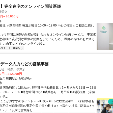
定】完全在宅のオンライン問診医師
博愛会
0円～80,000円
ト
日: ✅勤務時間 毎週水曜日 10:00～19:00 ※他の曜日もご相談に乗れ
 スキマ時間に医師の診察が受けられる オンライン診療サービス。 事業拡
患者様に 高品質な医療の提供をしていくため、 医師の皆様のお力添え
 ご自宅などでのオンライン診...
ルリモート
残業なし
やデータ入力などの営業事務
会社 神奈川事業所
00円～212,000円
セス 町田駅から徒歩6分
市
 実働時間：1日あたり8時間 平均勤務日数：1ヶ月あたり21日 〜 22日
8：30～17：30 ■休憩時間 60分 ■残業あり ┗月平均10時間程度 （今後
予...
＜ここがおすすめポイント＞ ⭐30代～40代の女性活躍中！ ⭐未経験者も
歓迎◎ ⭐業績好調の安定企業で長く働けます ⭐温かい社風で馴染みやす
 - ／ 「以前は営業をし...