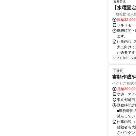
業務委託
【水曜固
一般社団法人
日給32,00
フルリモー
勤務時間・曜
ます。
仕事内容:
大に向けて
が必要です！
シフト自由
フ
正社員
書類作成
ベクセス株式
月給209,0
交通・アク
東京都町田
勤務時間詳細
■勤務時間 
減らしていく
仕事内容 
経験者も大
さバツグン！