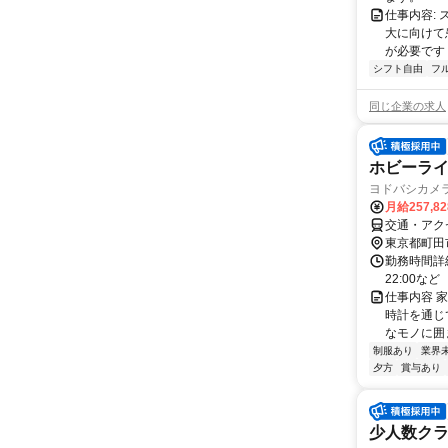
仕事内容:
大に向けて
が必要です！
シフト自由
フ
同じ企業の求人
ホビーラ
ヨドバシカメ
月給257,8
交通・アク
東京都町田
勤務時間詳細
22:00な
仕事内容 
時計を通じ
なモノに囲ま
制服あり
業界
夕方
賞与あり
少人数クラ