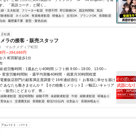
。 「英語コーチ」と聞く...
主婦・主夫歓迎
フリーター歓迎
学歴不問
即日勤務OK
固定時間制
英語
経験者歓迎
ネイルOK
有資格者歓迎
研修あり
在宅OK
ブランクOK
長期歓迎
自由
履歴書不要
髪型・髪色自由
正社員
カメラの接客・販売スタッフ
ラ マルチメディア町田
28円～284,680円
セス 町田駅徒歩1分
市
 総労働時間：1週あたり40時間 シフト例 9:00～18:00、13:00～
ど ・変形労働時間制 ・週平均実働40時間 ・残業月30時間程度
家電量販店部門の顧客満足度調査で 16年連続首位！ お客様に幸せを届け
で あなたも働きませんか？ 【その他働くメリット】 ✅幅広いキャリア
- ・販売にとどまらず、将...
未経験者歓迎
固定時間制
経験不問
未経験者歓迎
午前
経験者歓迎
研修あり
育休あり
交通費支給
長期歓迎
駅近5分以内
社割あり
長期休暇あり
アルバイト・パート
ー