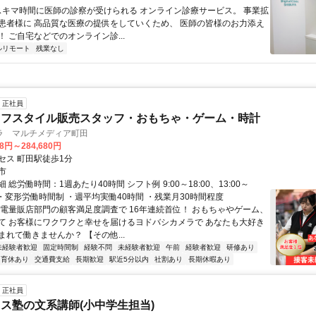
 スキマ時間に医師の診察が受けられる オンライン診療サービス。 事業拡
患者様に 高品質な医療の提供をしていくため、 医師の皆様のお力添え
 ご自宅などでのオンライン診...
ルリモート
残業なし
正社員
イフスタイル販売スタッフ・おもちゃ・ゲーム・時計
ラ マルチメディア町田
28円～284,680円
セス 町田駅徒歩1分
市
 総労働時間：1週あたり40時間 シフト例 9:00～18:00、13:00～
ど ・変形労働時間制 ・週平均実働40時間 ・残業月30時間程度
家電量販店部門の顧客満足度調査で 16年連続首位！ おもちゃやゲーム、
て お客様にワクワクと幸せを届けるヨドバシカメラで あなたも大好き
れて働きませんか？ 【その他...
未経験者歓迎
固定時間制
経験不問
未経験者歓迎
午前
経験者歓迎
研修あり
育休あり
交通費支給
長期歓迎
駅近5分以内
社割あり
長期休暇あり
正社員
ス塾の文系講師(小中学生担当)