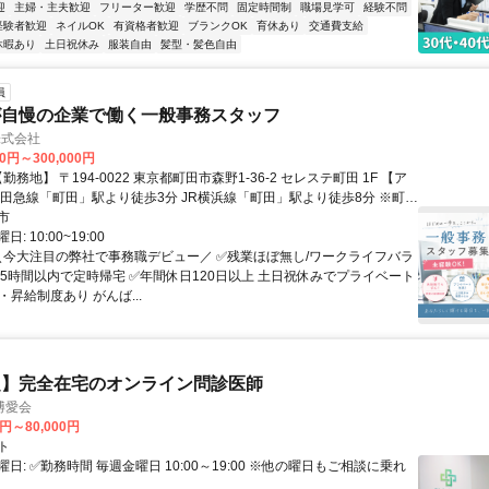
迎
主婦・主夫歓迎
フリーター歓迎
学歴不問
固定時間制
職場見学可
経験不問
経験者歓迎
ネイルOK
有資格者歓迎
ブランクOK
育休あり
交通費支給
休暇あり
土日祝休み
服装自由
髪型・髪色自由
員
が自慢の企業で働く一般事務スタッフ
s株式会社
00円～300,000円
小田急線「町田」駅より徒歩3分 JR横浜線「町田」駅より徒歩8分 ※町田
ーすぐ／2路線利用可
市
: 10:00~19:00
 ＼今大注目の弊社で事務職デビュー／ ✅残業ほぼ無し/ワークライフバラ
均5時間以内で定時帰宅 ✅年間休日120日以上 土日祝休みでプライベート
・昇給制度あり がんば...
定】完全在宅のオンライン問診医師
博愛会
0円～80,000円
ト
日: ✅勤務時間 毎週金曜日 10:00～19:00 ※他の曜日もご相談に乗れ