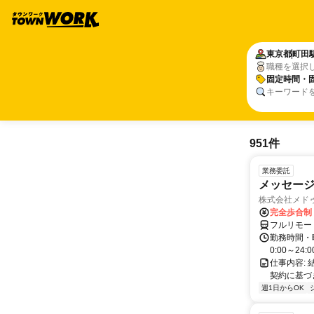
東京都
町田
職種を選択
固定時間・
キーワード
951件
業務委託
メッセー
株式会社メド
完全歩合制
フルリモー
勤務時間・
0:00～2
仕事内容:
契約に基づ
週1日からOK