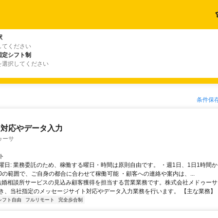
駅
してください
固定シフト制
を選択してください
条件保
ジ対応やデータ入力
ゥーサ
ト
曜日: 業務委託のため、稼働する曜日・時間は原則自由です。 ・週1日、1日1時間か
4:00の範囲で、ご自身の都合に合わせて稼働可能 ・顧客への連絡や案内は、...
 結婚相談所サービスの見込み顧客獲得を担当する営業業務です。株式会社メドゥー
き、当社指定のメッセージサイト対応やデータ入力業務を行います。 【主な業務】 ・見
シフト自由
フルリモート
完全歩合制