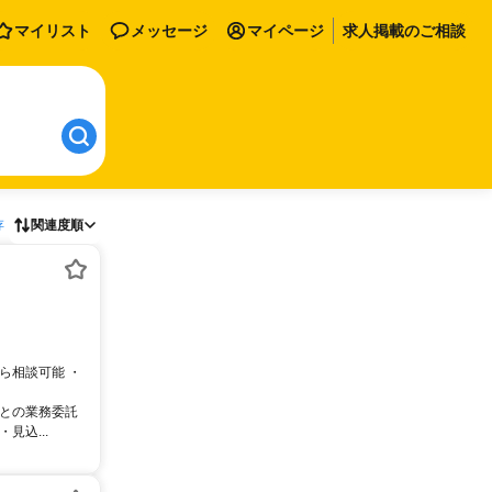
マイリスト
メッセージ
マイページ
求人掲載のご相談
存
関連度順
ら相談可能 ・
サとの業務委託
込...