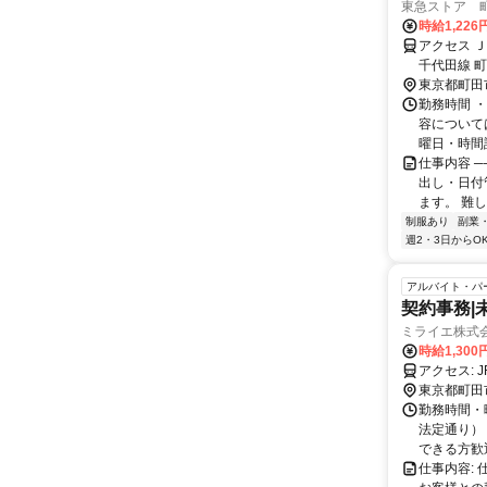
東急ストア 
時給1,226
アクセス 
千代田線 
東京都町田
勤務時間 
容については
曜日・時間詳細
仕事内容 ─
出し・日付
ます。 難し
制服あり
副業
週2・3日からO
アルバイト・パ
契約事務|
ミライエ株式
時給1,300
ア
東京都町田
勤務時間・曜
法定通り）
できる方歓迎
仕事内容: