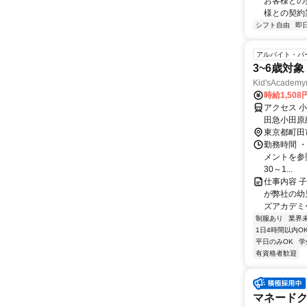
お客様との
様との契約業
シフト自由
即
アルバイト・パ
3~6歳対
Kid'sAcad
時給1,508
アクセス 
田急小田原
東京都町田
勤務時間 
メントを参照下さ
30～1...
仕事内容 
が弊社の幼
ズアカデミ
制服あり
業界
1日4時間以内O
平日のみOK
学
有資格者歓迎
マネードク