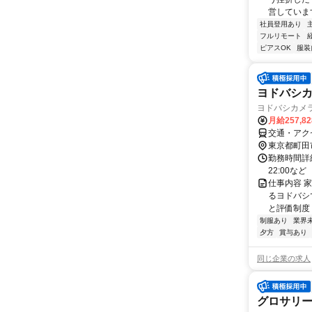
営しています
社員登用あり
フルリモート
ピアスOK
服装
ヨドバシ
ヨドバシカメ
月給257,8
交通・アク
東京都町田
勤務時間詳細
22:00な
仕事内容 
るヨドバシ
と評価制度 
制服あり
業界
夕方
賞与あり
同じ企業の求人
グロサリ