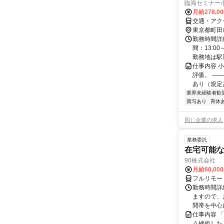
臨海セミナー
月給278,0
交通・アク
東京都町田
勤務時間詳
間：13:0
勤務地は駅
仕事内容 
評価。 ──
あり（規定あ
業界未経験者歓
賞与あり
育休
同じ企業の求人
業務委託
在宅可能
90株式会社
月給60,00
フルリモー
勤務時間詳
ますので、お
間帯を中心に
仕事内容 
う挫折したく