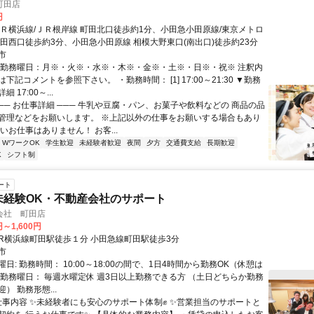
町田店
円
ＪＲ横浜線/ＪＲ根岸線 町田北口徒歩約1分、小田急小田原線/東京メトロ
町田西口徒歩約3分、小田急小田原線 相模大野東口(南出口)徒歩約23分
市
・勤務曜日：月※・火※・水※・木※・金※・土※・日※・祝※ 注釈内
下記コメントを参照下さい。 ・勤務時間： [1] 17:00～21:30 ▼勤務
 17:00～...
── お仕事詳細 ─── 牛乳や豆腐・パン、お菓子や飲料などの 商品の品
管理などをお願いします。 ※上記以外の仕事をお願いする場合もあり
いお仕事はありません！ お客...
・WワークOK
学生歓迎
未経験者歓迎
夜間
夕方
交通費支給
長期歓迎
K
シフト制
ート
未経験OK・不動産会社のサポート
会社 町田店
円～1,600円
クセス: JR横浜線町田駅徒歩１分 小田急線町田駅徒歩3分
市
日: 勤務時間： 10:00～18:00の間で、1日4時間から勤務OK（休憩は
 勤務曜日： 毎週水曜定休 週3日以上勤務できる方 （土日どちらか勤務
） 勤務形態...
 仕事内容 ✨未経験者にも安心のサポート体制✊ ✨営業担当のサポートと