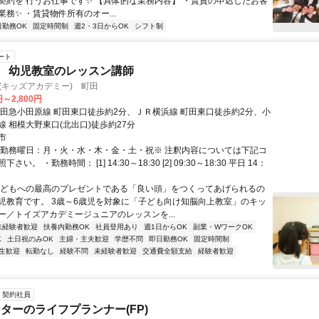
契約を 行うお仕事です✨ 【具体的な業務内容】 ・賃貸の申込したお客
務✨ ・賃貸物件所有のオー...
日勤務OK
固定時間制
週2・3日からOK
シフト制
ート
象 幼児教室のレッスン講師
emy(キッズアカデミー) 町田
円～2,800円
小田急小田原線 町田東口徒歩約2分、ＪＲ横浜線 町田東口徒歩約2分、小
線 相模大野東口(北出口)徒歩約27分
市
・勤務曜日：月・火・水・木・金・土・祝※ 注釈内容については下記コ
い。 ・勤務時間： [1] 14:30～18:30 [2] 09:30～18:30 平日 14：
子どもへの最高のプレゼントである「良い頭」をつくってあげられるの
児教育です。 3歳～6歳児を対象に「子ども向け知脳向上教室」のキッ
ー／トイズアカデミージュニアのレッスンを...
未経験者歓迎
扶養内勤務OK
社員登用あり
週1日からOK
副業・WワークOK
K
土日祝のみOK
主婦・主夫歓迎
学歴不問
即日勤務OK
固定時間制
生歓迎
転勤なし
経験不問
未経験者歓迎
交通費全額支給
経験者歓迎
契約社員
ターのライフプランナー(FP)