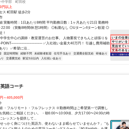
小中学部 町田校
00円以上
セス 町田駅 徒歩2分
市
細 実働時間：1日あたり8時間 平均勤務日数：1ヶ月あたり21日 勤務時
0～22:00 （実働8時間/休憩1時間） ◎転勤なし ◎Uターン/Iターン歓迎 ◎
近！
小中学生中心の講師・教室運営のお仕事。 人物重視できちんと頑張りを
─POINT──────────── ✅入社祝い金最大40万円！ 引越し費用補助
り） ✅希望に沿...
迎
固定時間制
経験不問
未経験者歓迎
住宅手当あり
交通費全額支給
研修あり
あり
交通費支給
駅近5分以内
入社祝い金あり
な英語コーチ
0円～405,000円
ト
細 ・フルリモート・フルフレックス ※勤務時間はご希望第一で調整し
気軽にご相談ください。 ・朝6:00〜10:00頃、夕方17:00〜24:00の時
レッスンを提供して...
「せっかく身につけた英語力、使わないまま眠らせていませんか？」 “も
ない”と願う人のための英語コーチングスクール 「90 English」を運