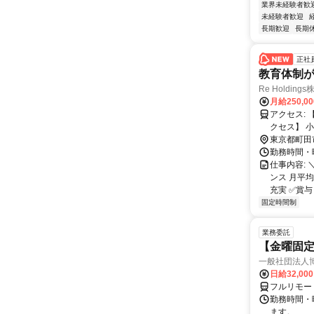
業界未経験者歓
未経験者歓迎
長期歓迎
長期
正社
教育体制
Re Holding
月給250,0
アクセス: 【勤務地】 〒194-0022 東京都町田市森野1-36-2 セレステ町田 1F 【ア
クセス】 
バスセンタ
東京都町田
勤務時間・曜日
仕事内容:
ンス 月平
充実 ✅賞与
固定時間制
業務委託
【金曜固
一般社団法人
日給32,00
フルリモー
勤務時間・曜
ます。