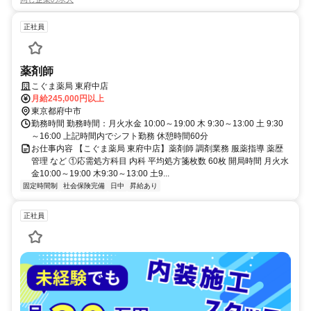
正社員
薬剤師
こぐま薬局 東府中店
月給245,000円以上
東京都府中市
勤務時間 勤務時間：月火水金 10:00～19:00 木 9:30～13:00 土 9:30
～16:00 上記時間内でシフト勤務 休憩時間60分
お仕事内容 【こぐま薬局 東府中店】薬剤師 調剤業務 服薬指導 薬歴
管理 など ①応需処方科目 内科 平均処方箋枚数 60枚 開局時間 月火水
金10:00～19:00 木9:30～13:00 土9...
固定時間制
社会保険完備
日中
昇給あり
正社員