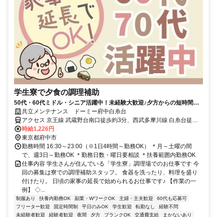
学生寮で夕食の調理補助
50代・60代ミドル・シニア活躍中！未経験大歓迎♪夕方からの短時間だ
け◎家事の延長線上でOK
共立メンテナンス ドーミー府中白糸台
アクセス 京王線 武蔵野台南口徒歩約3分、西武多摩川線 白糸台徒歩
約9分、京王線 多磨霊園北口徒歩約12分
時給1,226円
東京都府中市
勤務時間 16:30～23:00（※1日4時間～勤務OK） ＊月～土曜の間
で、週3日～勤務OK ＊勤務日数・曜日要相談 ＊扶養範囲内勤務OK
仕事内容 学生さんが住んでいる「学生寮」調理場でのお仕事です 今
回の募集は寮での調理補助スタッフ。 食器を洗ったり、料理を盛り
付けたり。 日頃の家事の延長で始められるお仕事です♪ 【作業の一
例】 ◇...
制服あり
扶養内勤務OK
副業・WワークOK
主婦・主夫歓迎
60代も応募可
フリーター歓迎
固定時間制
平日のみOK
学生歓迎
転勤なし
経験不問
未経験者歓迎
経験者歓迎
夜間
夕方
ブランクOK
交通費支給
まかないあり