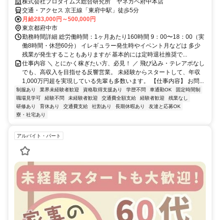
株式会社プロタイムズ総合研究所 ヤネカベ府中本店
交通・アクセス 京王線「東府中駅」徒歩5分
月給283,000円～500,000円
東京都府中市
勤務時間詳細 総労働時間：1ヶ月あたり160時間 9：00〜18：00（実
働8時間・休憩60分） イレギュラー発生時やイベント月などは 多少
残業が発生することもありますが 基本的には定時退社推奨で...
仕事内容 ＼ とにかく稼ぎたい方、必見！ ／ 飛び込み・テレアポなし
でも、高収入を目指せる反響営業。 未経験からスタートして、年収
1,000万円超を実現している先輩も多数います。 【仕事内容】 お問...
制服あり
業界未経験者歓迎
資格取得支援あり
学歴不問
車通勤OK
固定時間制
職場見学可
経験不問
未経験者歓迎
交通費全額支給
経験者歓迎
残業なし
研修あり
育休あり
交通費支給
社割あり
長期休暇あり
友達と応募OK
寮・社宅あり
アルバイト・パート