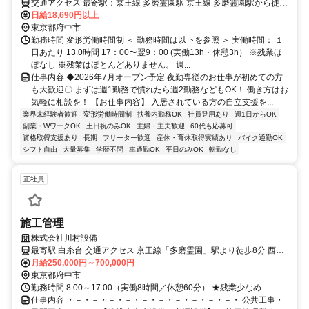
み・土日祝のみOK！
交通アクセス 最寄駅：京王線 多磨霊園駅 京王線 多磨霊園駅から徒歩
4分 9中通り「かみむら牧場 府中店様」裏手
日給18,690円以上
東京都府中市
勤務時間 変形労働時間制 ＜ 勤務時間は以下を参照 ＞ 実働時間： １
日あたり 13.0時間 17：00〜翌9：00 (実働13h・休憩3h） ※残業ほ
ぼなし ※残業はほとんどありません。 週...
仕事内容 ◆2026年7月オープン予定 夜勤専従のお仕事が初めての方
も大歓迎〇 まずは週1勤務で慣れたら週2勤務などもOK！ 働き方はお
気軽に相談を！ 【お仕事内容】 入居されている方の自立支援を...
業界未経験者歓迎
変形労働時間制
扶養内勤務OK
社員登用あり
週1日からOK
副業・WワークOK
土日祝のみOK
主婦・主夫歓迎
60代も応募可
資格取得支援あり
長期
フリーター歓迎
産休・育休取得実績あり
バイク通勤OK
シフト自由
大量募集
学歴不問
車通勤OK
平日のみOK
転勤なし
正社員
施工管理
株式会社川村設備
最寄駅 白糸台 交通アクセス 京王線「多磨霊園」駅より徒歩8分 西武
多摩川線「白糸台」駅より徒歩5分
月給250,000円～700,000円
東京都府中市
勤務時間 8:00～17:00（実働8時間／休憩60分） ★残業少なめ
仕事内容 ・－・－・－・－・－・－・－・－・－・－・ 公共工事・