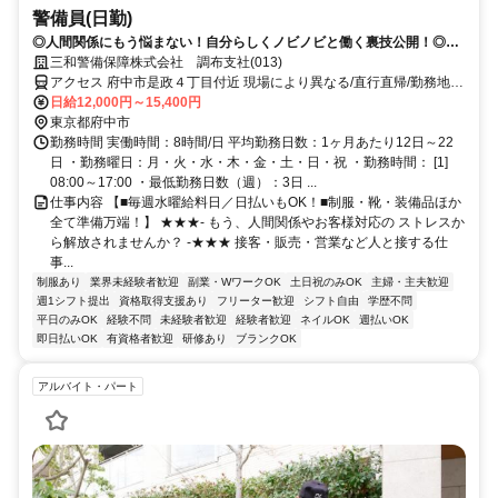
警備員(日勤)
◎人間関係にもう悩まない！自分らしくノビノビと働く裏技公開！◎ス
マホ応募から電話面接で最短15分で内定！
三和警備保障株式会社 調布支社(013)
アクセス 府中市是政４丁目付近 現場により異なる/直行直帰/勤務地相
談可 ■週3日～■電話面接■即日勤務
日給12,000円～15,400円
東京都府中市
勤務時間 実働時間：8時間/日 平均勤務日数：1ヶ月あたり12日～22
日 ・勤務曜日：月・火・水・木・金・土・日・祝 ・勤務時間： [1]
08:00～17:00 ・最低勤務日数（週）：3日 ...
仕事内容 【■毎週水曜給料日／日払いもOK！■制服・靴・装備品ほか
全て準備万端！】 ★★★- もう、人間関係やお客様対応の ストレスか
ら解放されませんか？ -★★★ 接客・販売・営業など人と接する仕
事...
制服あり
業界未経験者歓迎
副業・WワークOK
土日祝のみOK
主婦・主夫歓迎
週1シフト提出
資格取得支援あり
フリーター歓迎
シフト自由
学歴不問
平日のみOK
経験不問
未経験者歓迎
経験者歓迎
ネイルOK
週払いOK
即日払いOK
有資格者歓迎
研修あり
ブランクOK
アルバイト・パート