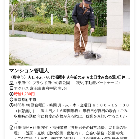
マンション管理人
〈府中市〉★しゅふ・60代活躍中 ★午前のみ ★土日休み含め週3日休 ★
単独勤務★扶養内
〈東府中〉プラウド府中の森公園 〈野村不動産パートナーズ〉
アクセス 京王線 東府中駅 歩5分
時給1,230円
東京都府中市
時間帯 朝 勤務曜日・時間 月・火・木・金曜日 ８：００～１２：００
（休憩無し） （週４日／１６時間勤務） 勤務日が祝日の場合：ごみ
収集時の勤務 年に数度の点検が入る際は、残業をお願いすることが
ご...
仕事情報 ● 仕事内容 ・清掃業務（共用部分の日常清掃、ゴミ庫の管
理） ・巡回・点検（建物設備・敷地内）、立会い業務（設備点検）
・受付業務（入居者、来訪者の応対） ・月次理事会・年次総会 臨席