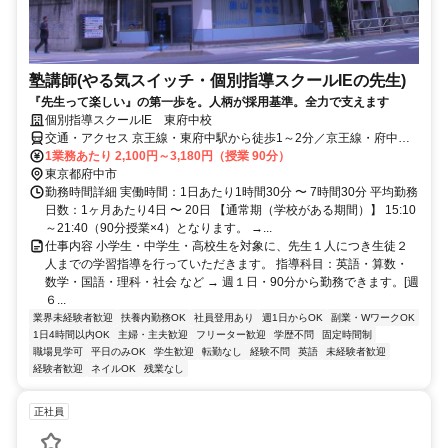
塾講師(やる気スイッチ・個別指導スクールIEの先生)
『先生って楽しい』の第一歩を。人柄が採用基準。全力で支えます
個別指導スクールIE 東府中校
交通・アクセス 京王線・東府中駅から徒歩1～2分／京王線・府中駅
から徒歩14～15分
1業務あたり 2,100円～3,180円（授業 90分）
東京都府中市
勤務時間詳細 実働時間：1日あたり1時間30分 〜 7時間30分 平均勤務
日数：1ヶ月あたり4日 〜 20日 【通常期（学校がある期間）】 15:10
～21:40（90分授業×4）となります。 →...
仕事内容 小学生・中学生・高校生を対象に、先生１人につき生徒２
人までの学習指導を行っていただきます。 指導科目：英語・算数・
数学・国語・理科・社会 など → 週１日・90分から勤務できます。[週
６...
業界未経験者歓迎
扶養内勤務OK
社員登用あり
週1日からOK
副業・WワークOK
1日4時間以内OK
主婦・主夫歓迎
フリーター歓迎
学歴不問
固定時間制
職場見学可
平日のみOK
学生歓迎
転勤なし
経験不問
英語
未経験者歓迎
経験者歓迎
ネイルOK
残業なし
正社員