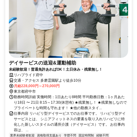
デイサービスの送迎&運動補助
未経験歓迎！普通免許あればOK！土日休み・残業無し！
リハプライド府中
交通・アクセス 多磨霊園駅より徒歩10分
月給228,000円～270,000円
東京都府中市
勤務時間詳細 実働時間：1日あたり8時間 平均勤務日数：1ヶ月あた
り18日 〜 21日 8:15～17:30(休憩有) ★残業無し！ ★残業無しなので
プライベートな時間も守れます！ ★他の勤務スタイ...
仕事内容 リハビリ型デイサービスでのお仕事です。 リハビリ型デイ
サービスとは、 シニアフィットネスの要素を取り入れリハビリに特
化した新しいスタイルの通所介護（デイサービス）です。 お仕事内
容は、 ...
業界未経験者歓迎
資格取得支援あり
学歴不問
固定時間制
経験不問