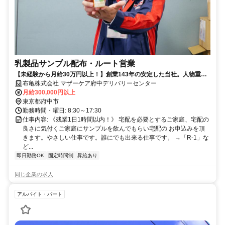
乳製品サンプル配布・ルート営業
【未経験から月給30万円以上！】創業143年の安定した当社。人物重
視・年齢学歴不問です！
布亀株式会社 マザーケア府中デリバリーセンター
月給300,000円以上
東京都府中市
勤務時間・曜日: 8:30～17:30
仕事内容: 《残業1日1時間以内！》 宅配を必要とするご家庭、宅配の
良さに気付くご家庭にサンプルを飲んでもらい宅配の お申込みを頂
きます。やさしい仕事です。誰にでも出来る仕事です。 →「R-1」な
ど...
即日勤務OK
固定時間制
昇給あり
同じ企業の求人
アルバイト・パート