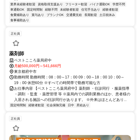
業界未経験者歓迎
資格取得支援あり
フリーター歓迎
バイク通勤OK
学歴不問
車通勤OK
固定時間制
経験不問
未経験者歓迎
住宅手当あり
経験者歓迎
食費補助あり
賞与あり
ブランクOK
交通費支給
長期歓迎
土日祝休み
食事補助あり
正社員
薬剤師
ベストこころ薬局府中
月給500,000円～541,666円
東京都府中市
勤務時間 勤務時間：08：00～17：00 09：00～18：00 10：00～
19：00 休憩60分 ※すべての時間帯で勤務可能な方
お仕事内容 【ベストこころ薬局府中】薬剤師 ・往診同行 ・服薬指導
・調剤 ・監査 ・薬歴管理 等 ※薬局内での調剤業務のほか、患者様の
入居される施設への往診同行があります。 ※外来はほとんどあり...
固定時間制
経験者歓迎
社会保険完備
日中
昇給あり
正社員