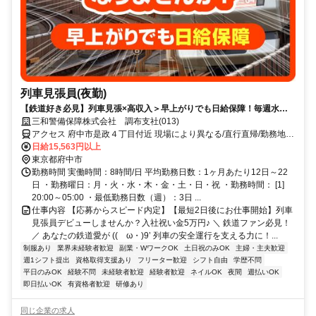
列車見張員(夜勤)
【鉄道好き必見】列車見張×高収入＞早上がりでも日給保障！毎週水曜
が給料日！日払いもOK！
三和警備保障株式会社 調布支社(013)
アクセス 府中市是政４丁目付近 現場により異なる/直行直帰/勤務地相
談可 ■週3日～■電話面接■即日勤務
日給15,563円以上
東京都府中市
勤務時間 実働時間：8時間/日 平均勤務日数：1ヶ月あたり12日～22
日 ・勤務曜日：月・火・水・木・金・土・日・祝 ・勤務時間： [1]
20:00～05:00 ・最低勤務日数（週）：3日 ...
仕事内容 【応募からスピード内定】【最短2日後にお仕事開始】列車
見張員デビューしませんか？入社祝い金5万円♪ ＼ 鉄道ファン必見！
／ あなたの鉄道愛が ((ゝω・)9’ 列車の安全運行を支える力に！...
制服あり
業界未経験者歓迎
副業・WワークOK
土日祝のみOK
主婦・主夫歓迎
週1シフト提出
資格取得支援あり
フリーター歓迎
シフト自由
学歴不問
平日のみOK
経験不問
未経験者歓迎
経験者歓迎
ネイルOK
夜間
週払いOK
即日払いOK
有資格者歓迎
研修あり
同じ企業の求人