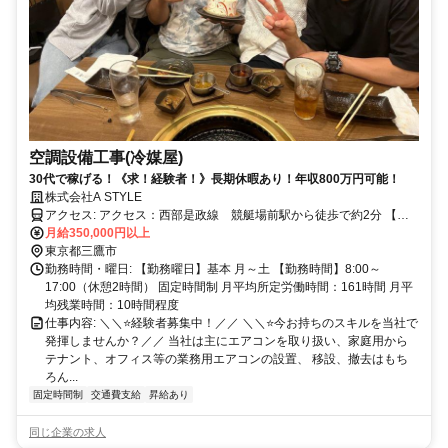
空調設備工事(冷媒屋)
30代で稼げる！《求！経験者！》長期休暇あり！年収800万円可能！
株式会社A STYLE
アクセス: アクセス：西部是政線 競艇場前駅から徒歩で約2分 【勤
務エリア】一都三県 ・車通勤OK（マイカー通勤OK） ・バイク通勤
月給350,000円以上
OK
東京都三鷹市
勤務時間・曜日: 【勤務曜日】基本 月～土 【勤務時間】8:00～
17:00（休憩2時間） 固定時間制 月平均所定労働時間：161時間 月平
均残業時間：10時間程度
仕事内容: ＼＼⭐経験者募集中！／／ ＼＼⭐今お持ちのスキルを当社で
発揮しませんか？／／ 当社は主にエアコンを取り扱い、家庭用から
テナント、オフィス等の業務用エアコンの設置、 移設、撤去はもち
ろん...
固定時間制
交通費支給
昇給あり
同じ企業の求人