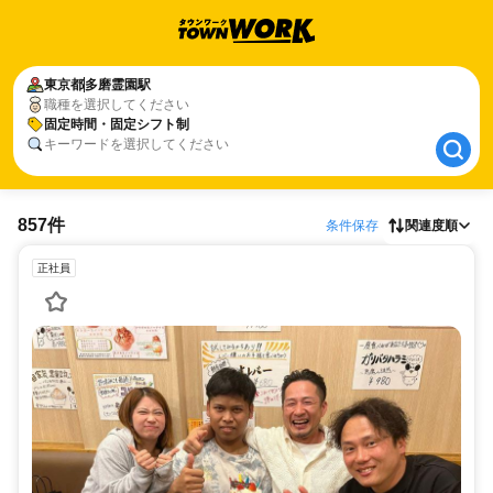
東京都
東京都
多磨霊園駅
多磨霊園駅
職種を選択してください
固定時間・固定シフト制
固定時間・固定シフト制
キーワードを選択してください
857件
条件保存
関連度順
正社員