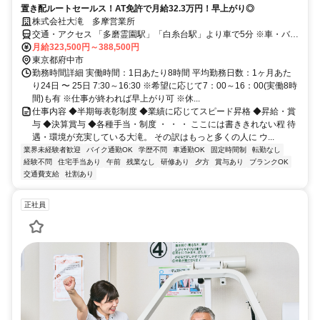
置き配ルートセールス！AT免許で月給32.3万円！早上がり◎
株式会社大滝 多摩営業所
交通・アクセス 「多磨霊園駅」「白糸台駅」より車で5分 ※車・バイ
ク通勤ＯＫ(無料駐車場完備)
月給323,500円～388,500円
東京都府中市
勤務時間詳細 実働時間：1日あたり8時間 平均勤務日数：1ヶ月あた
り24日 〜 25日 7:30～16:30 ※希望に応じて7：00～16：00(実働8時
間)も有 ※仕事が終われば早上がり可 ※休...
仕事内容 ◆半期毎表彰制度 ◆業績に応じてスピード昇格 ◆昇給・賞
与 ◆決算賞与 ◆各種手当・制度 ・ ・ ・ ここには書ききれない程 待
遇・環境が充実している大滝。 その訳はもっと多くの人に ウ...
業界未経験者歓迎
バイク通勤OK
学歴不問
車通勤OK
固定時間制
転勤なし
経験不問
住宅手当あり
午前
残業なし
研修あり
夕方
賞与あり
ブランクOK
交通費支給
社割あり
正社員