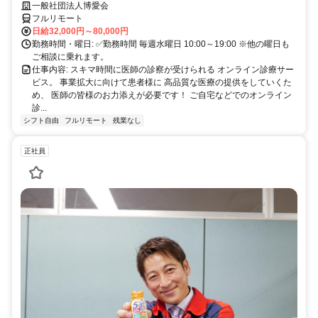
業務
一般社団法人博愛会
フルリモート
日給32,000円～80,000円
勤務時間・曜日: ✅勤務時間 毎週水曜日 10:00～19:00 ※他の曜日も
ご相談に乗れます。
仕事内容: スキマ時間に医師の診察が受けられる オンライン診療サー
ビス。 事業拡大に向けて患者様に 高品質な医療の提供をしていくた
め、 医師の皆様のお力添えが必要です！ ご自宅などでのオンライン
診...
シフト自由
フルリモート
残業なし
正社員