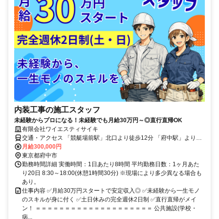
内装工事の施工スタッフ
未経験からプロになる！未経験でも月給30万円～◎直行直帰OK
有限会社ワイエスティサイキ
交通・アクセス 「競艇場前駅」北口より徒歩12分 「府中駅」よりバ
ス25分（中央道府中バス停下/下車徒歩1分）★現場へは直行直帰OK
月給300,000円
東京都府中市
勤務時間詳細 実働時間：1日あたり8時間 平均勤務日数：1ヶ月あた
り20日 8:30～18:00(休憩1時間30分) ※現場により多少異なる場合も
あり。
仕事内容 ✅月給30万円スタートで安定収入◎ ✅未経験から一生モノ
のスキルが身に付く ✅土日休みの完全週休2日制 ✅直行直帰がメイ
ン！ ＝＝＝＝＝＝＝＝＝＝＝＝＝＝＝＝＝＝＝＝ 公共施設(学校・
病...