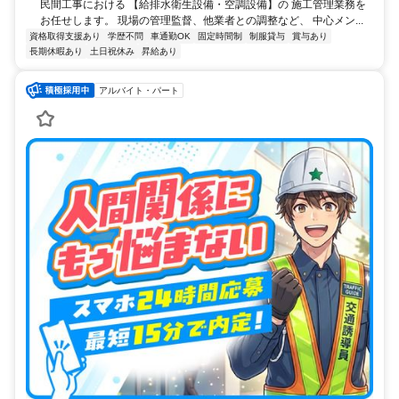
民間工事における 【給排水衛生設備・空調設備】の 施工管理業務を
お任せします。 現場の管理監督、他業者との調整など、 中心メン...
資格取得支援あり
学歴不問
車通勤OK
固定時間制
制服貸与
賞与あり
長期休暇あり
土日祝休み
昇給あり
アルバイト・パート