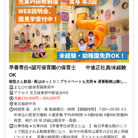
早番専任×認可保育園の保育士 中途正社員/未経験
OK
朝型さん歓迎♪ 夜はゆっくり！プライベートも充実★ 遅番勤務は難しい
けど正社員で働きたい方！
まなびの森保育園東府中
アクセス 京王線東府中駅徒歩4分
月給230,000円～260,000円
東京都府中市
時間帯 昼、夕方・夜 勤務曜日・時間 【開園時間】 7:00〜20:00 ※1
年単位の変形労働制 ※週実働 平均40時間 ※4週8休制 4週8休/実働8h
程度、例)7-16 等 詳細は園見学・面接...
仕事情報 ● 仕事内容 【早番専任保育士とは…】 毎日早番出勤のシフ
トで固定される勤務形態になり、給与や待遇等は通常の正社員と同様
になります。 早番の時間帯は園内清掃、子どもたちの登園対応、朝