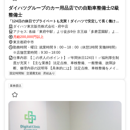
ダイハツグループのカー用品店での自動車整備士/2級
整備士
「124日の休日でプライベートも充実！ダイハツで安定して長く働ける
職場」
ダイハツ東京販売株式会社 - 府中店
アクセス: 各線「東府中駅」より徒歩9分 京王線「多磨霊園駅」より
徒歩9分 西武多摩川線「白糸台駅」より徒歩13分
月給200,000円以上
東京都府中市
勤務時間・曜日: 就業時間 9：00～18：00（休憩1時間 実働8時間）
※店舗営業時間：9:30～18:00
仕事内容: 【この求人のポイント】 ✅年間休日124日！ ✅福利厚生制
度が充実！ 【主な業務】 法定点検、車検整備、一般整備、故障診
断、修理内容の説明等 【具体的には】 法定点検、車検整備をメイ...
固定時間制
交通費支給
昇給あり
業務委託