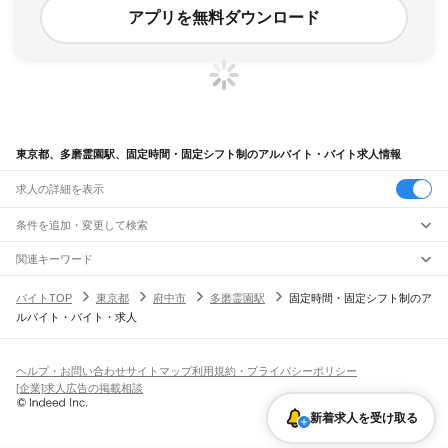
アプリを無料ダウンロード
東京都、多磨霊園駅、固定時間・固定シフト制のアルバイト・バイト求人情報
求人の詳細を表示
条件を追加・変更して検索
市区町村を追加・変更
関連キーワード
完全在宅ワーク 全国
シール貼り 在宅
現在地周辺
ガチャガチャ
犬カフェ
東京都
駅を追加・変更
バイトTOP
東京都
府中市
多磨霊園駅
固定時間・固定シフト制のア
東京都
すべて
ルバイト・バイト・求人
東京23区
すべて
職種を追加・変更
JR東海道本線(東京～熱海)
千代田区
中央区
港区
新宿区
文京区
台東区
墨田区
江東区
品川区
目黒区
大田区
東京駅
新橋駅
品川駅
飲食・フードサービス
世田谷区
渋谷区
中野区
杉並区
豊島区
北区
荒川区
板橋区
練馬区
足立区
葛飾区
特徴を追加・変更
飲食・フードサービス
江戸川区
すべて
ヘルプ・お問い合わせ
サイトマップ
利用規約・プライバシーポリシー
JR山手線
ホールスタッフ
キッチンスタッフ
皿洗い・洗い場
精肉・鮮魚加工
給食調理
人気
[企業]求人広告の掲載相談
大崎駅
五反田駅
目黒駅
恵比寿駅
渋谷駅
原宿駅
代々木駅
新宿駅
新大久保駅
八王子市
立川市
武蔵野市
三鷹市
青梅市
府中市
昭島市
調布市
町田市
小金井市
雇用形態を追加・変更
パン屋（ベーカリー）
フードカウンター販売員
バー（BAR）・バーテンダー
日払いOK
高校生歓迎
学生歓迎
深夜の仕事
髪型・髪色自由
ひげOK
ネイルOK
高田馬場駅
目白駅
池袋駅
大塚駅
巣鴨駅
駒込駅
田端駅
西日暮里駅
日暮里駅
鶯谷駅
小平市
日野市
東村山市
国分寺市
国立市
福生市
狛江市
東大和市
清瀬市
新着求人を受け取る
飲食店補助（開店・閉店準備）
飲食店（店長・マネージャー）
ピアスOK
アルバイト・パート
履歴書不要
オープニングスタッフ
留学生・外国人活躍中
上野駅
御徒町駅
秋葉原駅
神田駅
東京駅
有楽町駅
新橋駅
浜松町駅
田町駅
東久留米市
武蔵村山市
多摩市
稲城市
羽村市
あきる野市
西東京市
大島町
利島村
都道府県を変更
営業・販売
勤務期間
正社員
高輪ゲートウェイ駅
品川駅
新島村
神津島村
三宅村
御蔵島村
八丈町
青ヶ島村
小笠原村
西多摩郡