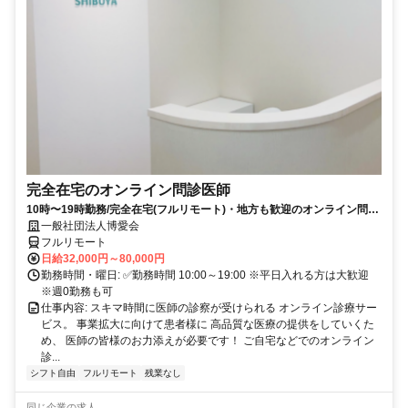
完全在宅のオンライン問診医師
10時〜19時勤務/完全在宅(フルリモート)・地方も歓迎のオンライン問診
業務
一般社団法人博愛会
フルリモート
日給32,000円～80,000円
勤務時間・曜日: ✅勤務時間 10:00～19:00 ※平日入れる方は大歓迎
※週0勤務も可
仕事内容: スキマ時間に医師の診察が受けられる オンライン診療サー
ビス。 事業拡大に向けて患者様に 高品質な医療の提供をしていくた
め、 医師の皆様のお力添えが必要です！ ご自宅などでのオンライン
診...
シフト自由
フルリモート
残業なし
同じ企業の求人