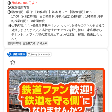
務エリア】一都三県 ・車通勤OK（マイカー通勤OK） ・バイク通勤
月給350,000円以上
OK
東京都調布市
勤務時間・曜日: 【勤務曜日】基本 月～土 【勤務時間】8:00～
17:00（休憩2時間） 固定時間制 月平均所定労働時間：161時間 月平
均残業時間：10時間程度
仕事内容: ＼＼⭐経験者募集中！／／ ＼＼⭐今お持ちのスキルを当社で
発揮しませんか？／／ 当社は主にエアコンを取り扱い、家庭用から
テナント、オフィス等の業務用エアコンの設置、 移設、撤去はもち
ろん...
固定時間制
交通費支給
昇給あり
アルバイト・パート