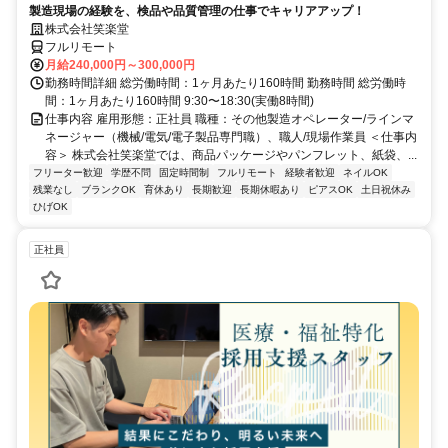
製造現場の経験を、検品や品質管理の仕事でキャリアアップ！
株式会社笑楽堂
フルリモート
月給240,000円～300,000円
勤務時間詳細 総労働時間：1ヶ月あたり160時間 勤務時間 総労働時
間：1ヶ月あたり160時間 9:30〜18:30(実働8時間)
仕事内容 雇用形態：正社員 職種：その他製造オペレーター/ラインマ
ネージャー（機械/電気/電子製品専門職）、職人/現場作業員 ＜仕事内
容＞ 株式会社笑楽堂では、商品パッケージやパンフレット、紙袋、...
フリーター歓迎
学歴不問
固定時間制
フルリモート
経験者歓迎
ネイルOK
残業なし
ブランクOK
育休あり
長期歓迎
長期休暇あり
ピアスOK
土日祝休み
ひげOK
正社員