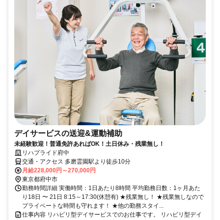
デイサービスの送迎&運動補助
未経験歓迎！普通免許あればOK！土日休み・残業無し！
リハプライド府中
交通・アクセス 多磨霊園駅より徒歩10分
月給228,000円～270,000円
東京都府中市
勤務時間詳細 実働時間：1日あたり8時間 平均勤務日数：1ヶ月あた
り18日 〜 21日 8:15～17:30(休憩有) ★残業無し！ ★残業無しなので
プライベートな時間も守れます！ ★他の勤務スタイ...
仕事内容 リハビリ型デイサービスでのお仕事です。 リハビリ型デイ