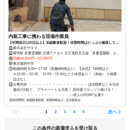
内装工事に携わる現場作業員
【年間休日120日以上】未経験者歓迎！休憩時間はたっぷり確保してい
ます！手厚い福利厚生も完備。
株式会社サキマ
最寄駅 多磨霊園駅 交通アクセス 京王電鉄京王線「多磨霊園駅」より
徒歩8分
日給18,000円～25,000円
東京都府中市
勤務時間 8:00〜17:00（実働8時間ほど） 【休憩】 1時間ほど
※10:00～10:30、 15:00～15:30など小休憩あり！（有給） ※残業：
ほぼなし
仕事内容 ・－・－・－・－・－・－・－・－・ ほぼ残業なし＆完全
週休2日制で、 プライベートも充実！ 高待遇でガッツリ稼げる！ ・
－・－・－・－・－・－・－・－・ ↓↓求人のPOINTを要チ...
固定時間制
未経験者歓迎
長期休暇あり
土日祝休み
前へ
次へ
1
2
3
4
5
この条件の新着求人を受け取る