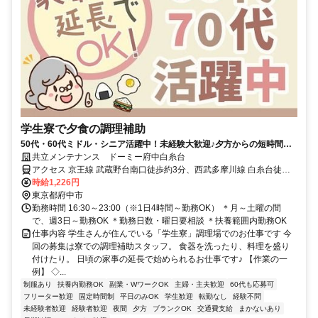
学生寮で夕食の調理補助
50代・60代ミドル・シニア活躍中！未経験大歓迎♪夕方からの短時間だ
け◎家事の延長線上でOK
共立メンテナンス ドーミー府中白糸台
アクセス 京王線 武蔵野台南口徒歩約3分、西武多摩川線 白糸台徒歩
約9分、京王線 多磨霊園北口徒歩約12分
時給1,226円
東京都府中市
勤務時間 16:30～23:00（※1日4時間～勤務OK） ＊月～土曜の間
で、週3日～勤務OK ＊勤務日数・曜日要相談 ＊扶養範囲内勤務OK
仕事内容 学生さんが住んでいる「学生寮」調理場でのお仕事です 今
回の募集は寮での調理補助スタッフ。 食器を洗ったり、料理を盛り
付けたり。 日頃の家事の延長で始められるお仕事です♪ 【作業の一
例】 ◇...
制服あり
扶養内勤務OK
副業・WワークOK
主婦・主夫歓迎
60代も応募可
フリーター歓迎
固定時間制
平日のみOK
学生歓迎
転勤なし
経験不問
未経験者歓迎
経験者歓迎
夜間
夕方
ブランクOK
交通費支給
まかないあり