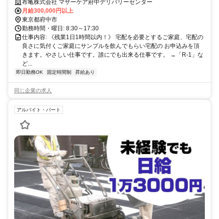
視・年齢学歴不問です！
布亀株式会社 マザーケア府中デリバリーセンター
月給300,000円以上
東京都府中市
勤務時間・曜日: 8:30～17:30
仕事内容: 《残業1日1時間以内！》 宅配を必要とするご家庭、宅配の
良さに気付くご家庭にサンプルを飲んでもらい宅配の お申込みを頂
きます。やさしい仕事です。誰にでも出来る仕事です。 →「R-1」な
ど...
即日勤務OK
固定時間制
昇給あり
同じ企業の求人
アルバイト・パート