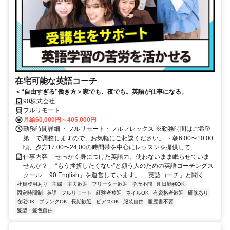
在宅可能な英語コーチ
＜“自由すぎる”働き方＞家でも、夜でも。英語が仕事になる。
90株式会社
フルリモート
月給60,000円～405,000円
勤務時間詳細 ・フルリモート・フルフレックス ※勤務時間はご希望
第一で調整しますので、お気軽にご相談ください。 ・朝6:00〜10:00
頃、夕方17:00〜24:00の時間帯を中心にレッスンを提供して...
仕事内容 「せっかく身につけた英語力、使わないまま眠らせていま
せんか？」 “もう挫折したくない”と願う人のための英語コーチングス
クール 「90 English」を運営しています。 「英語コーチ」と聞く...
社員登用あり
主婦・主夫歓迎
フリーター歓迎
学歴不問
即日勤務OK
固定時間制
英語
フルリモート
経験者歓迎
ネイルOK
有資格者歓迎
研修あり
在宅OK
ブランクOK
長期歓迎
ピアスOK
服装自由
履歴書不要
髪型・髪色自由