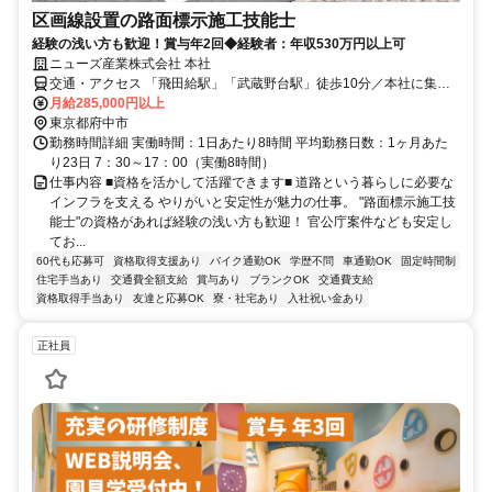
区画線設置の路面標示施工技能士
経験の浅い方も歓迎！賞与年2回◆経験者：年収530万円以上可
ニューズ産業株式会社 本社
交通・アクセス 「飛田給駅」「武蔵野台駅」徒歩10分／本社に集合
して現場へ★都内に現場多数あり！★バイク通勤OK
月給285,000円以上
東京都府中市
勤務時間詳細 実働時間：1日あたり8時間 平均勤務日数：1ヶ月あた
り23日 7：30～17：00（実働8時間）
仕事内容 ■資格を活かして活躍できます■ 道路という暮らしに必要な
インフラを支える やりがいと安定性が魅力の仕事。 "路面標示施工技
能士"の資格があれば経験の浅い方も歓迎！ 官公庁案件なども安定し
てお...
60代も応募可
資格取得支援あり
バイク通勤OK
学歴不問
車通勤OK
固定時間制
住宅手当あり
交通費全額支給
賞与あり
ブランクOK
交通費支給
資格取得手当あり
友達と応募OK
寮・社宅あり
入社祝い金あり
正社員