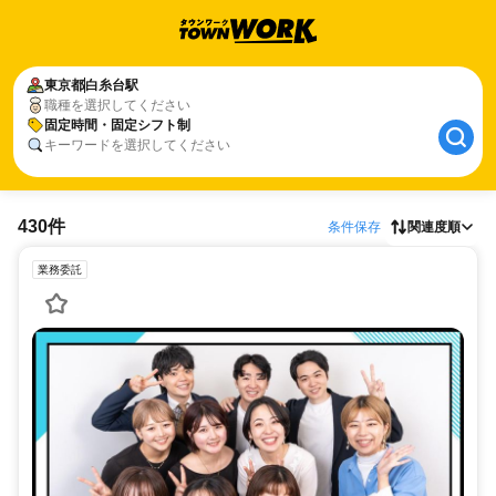
東京都
白糸台駅
職種を選択してください
固定時間・固定シフト制
キーワードを選択してください
430件
条件保存
関連度順
業務委託