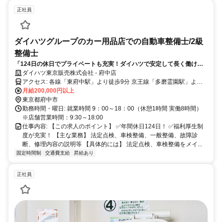
正社員
ダイハツグループのカー用品店での自動車整備士/2級
整備士
「124日の休日でプライベートも充実！ダイハツで安定して長く働ける
職場」
ダイハツ東京販売株式会社 - 府中店
アクセス: 各線「東府中駅」より徒歩9分 京王線「多磨霊園駅」より
徒歩9分 西武多摩川線「白糸台駅」より徒歩13分
月給200,000円以上
東京都府中市
勤務時間・曜日: 就業時間 9：00～18：00（休憩1時間 実働8時間）
※店舗営業時間：9:30～18:00
仕事内容: 【この求人のポイント】 ✅年間休日124日！ ✅福利厚生制
度が充実！ 【主な業務】 法定点検、車検整備、一般整備、故障診
断、修理内容の説明等 【具体的には】 法定点検、車検整備をメイ...
固定時間制
交通費支給
昇給あり
正社員