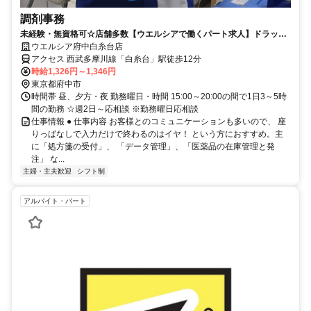
調剤事務
未経験・無資格可☆店舗多数【ウエルシアで働くパート求人】ドラッグ
ストアの調剤事務
ウエルシア府中白糸台店
アクセス 西武多摩川線「白糸台」駅徒歩12分
時給1,326円～1,346円
東京都府中市
時間帯 昼、夕方・夜 勤務曜日・時間 15:00～20:00の間で1日3～5時
間の勤務 ☆週2日～応相談 ※勤務曜日応相談
仕事情報 ● 仕事内容 お客様とのコミュニケーションも多いので、 座
りっぱなしで入力だけで終わるのはイヤ！ という方におすすめ。主
に「処方箋の受付」、 「データ管理」、「医薬品の在庫管理と発
注」 な...
主婦・主夫歓迎
シフト制
アルバイト・パート