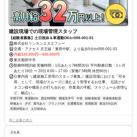
建設現場での現場管理スタッフ
【経験者募集】土日祝休＆車通勤OK/cr006-001-01
株式会社リンカンエヌエフシー
交通・アクセス 京王線「東府中駅」より徒歩5分/cr006-001-01
月給320,000円～600,000円
東京都府中市
勤務時間詳細 実働時間：1日あたり7時間30分 平均勤務日数：1ヶ月
あたり18日 〜 20日 8:00～17:00（実働7.5時間 休憩90分）
仕事内容 ＼建築施工管理のスタッフ募集／ 建設現場における「司令
塔」として、現場がスムーズに進むよう管理するお仕事。 元請けゼ
ネコン様や職長との打ち合わせ、作業員の手配、スケジュール管理な
ど、幅広い...
学歴不問
車通勤OK
固定時間制
職場見学可
午前
経験者歓迎
有資格者歓迎
研修あり
夕方
賞与あり
ブランクOK
交通費支給
長期歓迎
駅近5分以内
長期休暇あり
土日祝休み
同じ企業の求人
正社員