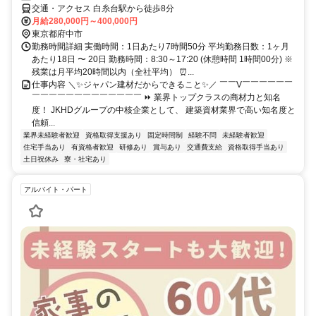
交通・アクセス 白糸台駅から徒歩8分
月給280,000円～400,000円
東京都府中市
勤務時間詳細 実働時間：1日あたり7時間50分 平均勤務日数：1ヶ月
あたり18日 〜 20日 勤務時間：8:30～17:20 (休憩時間 1時間00分) ※
残業は月平均20時間以内（全社平均） ⏰...
仕事内容 ＼✨ジャパン建材だからできること✨／ ￣￣V￣￣￣￣￣￣
￣￣￣￣￣￣￣￣￣￣￣￣￣ ⏩ 業界トップクラスの商材力と知名
度！ JKHDグループの中核企業として、 建築資材業界で高い知名度と
信頼...
業界未経験者歓迎
資格取得支援あり
固定時間制
経験不問
未経験者歓迎
住宅手当あり
有資格者歓迎
研修あり
賞与あり
交通費支給
資格取得手当あり
土日祝休み
寮・社宅あり
アルバイト・パート