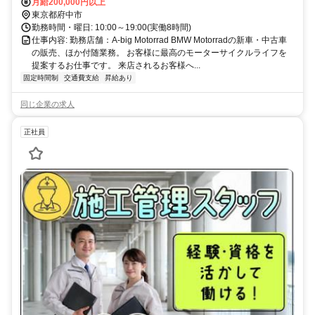
月給200,000円以上
（車の場合） 甲州街道沿い
東京都府中市
勤務時間・曜日: 10:00～19:00(実働8時間)
仕事内容: 勤務店舗：A-big Motorrad BMW Motorradの新車・中古車
の販売、ほか付随業務。 お客様に最高のモーターサイクルライフを
提案するお仕事です。 来店されるお客様へ...
固定時間制
交通費支給
昇給あり
同じ企業の求人
正社員