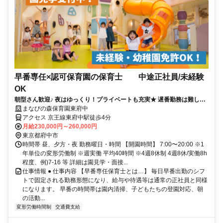
早番専任×認可保育園の保育士 中途正社員/未経験
OK
朝型さん歓迎♪ 夜はゆっくり！プライベートも充実★ 遅番勤務は難しい
けど正社員で働きたい方！
まなびの森保育園東府中
アクセス 京王線東府中駅徒歩4分
月給230,000円～260,000円
東京都府中市
時間帯 昼、夕方・夜 勤務曜日・時間 【開園時間】 7:00〜20:00 ※1
年単位の変形労働制 ※週実働 平均40時間 ※4週8休制 4週8休/実働8h
程度、例)7-16 等 詳細は園見学・面接...
仕事情報 ● 仕事内容 【早番専任保育士とは…】 毎日早番出勤のシフ
トで固定される勤務形態になり、給与や待遇等は通常の正社員と同様
になります。 早番の時間帯は園内清掃、子どもたちの登園対応、朝
の活動...
変形労働時間制
交通費支給