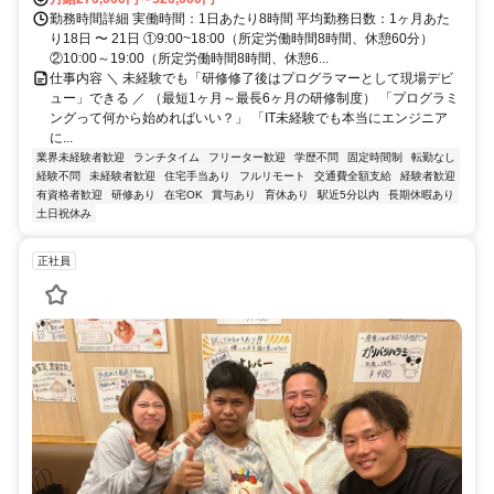
勤務時間詳細 実働時間：1日あたり8時間 平均勤務日数：1ヶ月あた
り18日 〜 21日 ①9:00~18:00（所定労働時間8時間、休憩60分）
②10:00～19:00（所定労働時間8時間、休憩6...
仕事内容 ＼ 未経験でも「研修修了後はプログラマーとして現場デビ
ュー」できる ／ （最短1ヶ月～最長6ヶ月の研修制度） 「プログラミ
ングって何から始めればいい？」 「IT未経験でも本当にエンジニア
に...
業界未経験者歓迎
ランチタイム
フリーター歓迎
学歴不問
固定時間制
転勤なし
経験不問
未経験者歓迎
住宅手当あり
フルリモート
交通費全額支給
経験者歓迎
有資格者歓迎
研修あり
在宅OK
賞与あり
育休あり
駅近5分以内
長期休暇あり
土日祝休み
正社員