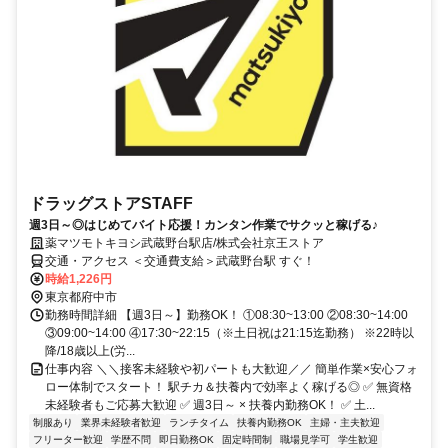
ドラッグストアSTAFF
週3日～◎はじめてバイト応援！カンタン作業でサクッと稼げる♪
薬マツモトキヨシ武蔵野台駅店/株式会社京王ストア
交通・アクセス ＜交通費支給＞武蔵野台駅 すぐ！
時給1,226円
東京都府中市
勤務時間詳細 【週3日～】勤務OK！ ①08:30~13:00 ②08:30~14:00
③09:00~14:00 ④17:30~22:15（※土日祝は21:15迄勤務） ※22時以
降/18歳以上(労...
仕事内容 ＼＼接客未経験や初パートも大歓迎／／ 簡単作業×安心フォ
ロー体制でスタート！ 駅チカ＆扶養内で効率よく稼げる◎ ✅ 無資格
未経験者もご応募大歓迎 ✅ 週3日～ × 扶養内勤務OK！ ✅ 土...
制服あり
業界未経験者歓迎
ランチタイム
扶養内勤務OK
主婦・主夫歓迎
フリーター歓迎
学歴不問
即日勤務OK
固定時間制
職場見学可
学生歓迎