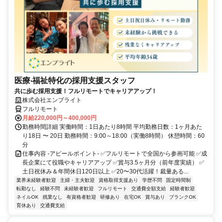
医療‧福祉特化の採用支援スタッフ
共に歩む採用支援！フルリモートでキャリアアップ！
株式会社エンブライト
フルリモート
月給220,000円～400,000円
勤務時間詳細 実働時間：1日あたり8時間 平均勤務日数：1ヶ月あた
り18日 〜 20日 勤務時間：9:00～18:00（実働8時間） 休憩時間：60
分
仕事内容 -アピールポイント- ✅フルリモートで全国から参画可能 ✅成
長企業にて役職やキャリアアップ ✅賞与3.5ヶ月分（前年度実績） ✅
土日祝休み＆年間休日120日以上 ✅20〜30代活躍！裁量ある...
業界未経験者歓迎
主婦・主夫歓迎
資格取得支援あり
学歴不問
固定時間制
転勤なし
経験不問
未経験者歓迎
フルリモート
交通費全額支給
経験者歓迎
ネイルOK
残業なし
有資格者歓迎
研修あり
在宅OK
賞与あり
ブランクOK
育休あり
交通費支給