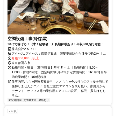
空調設備工事(冷媒屋)
30代で稼げる！《求！経験者！》長期休暇あり！年収800万円可能！
株式会社A STYLE
アクセス: アクセス：西部是政線 競艇場前駅から徒歩で約2分 【勤
務エリア】一都三県 ・車通勤OK（マイカー通勤OK） ・バイク通勤
月給350,000円以上
OK
東京都調布市
勤務時間・曜日: 【勤務曜日】基本 月～土 【勤務時間】8:00～
17:00（休憩2時間） 固定時間制 月平均所定労働時間：161時間 月平
均残業時間：10時間程度
仕事内容: ＼＼⭐経験者募集中！／／ ＼＼⭐今お持ちのスキルを当社で
発揮しませんか？／／ 当社は主にエアコンを取り扱い、家庭用から
テナント、オフィス等の業務用エアコンの設置、 移設、撤去はもち
ろん...
固定時間制
交通費支給
昇給あり
正社員