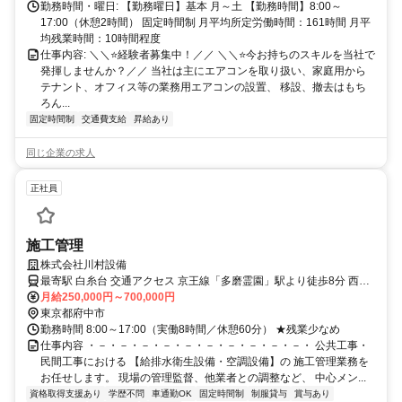
勤務時間・曜日: 【勤務曜日】基本 月～土 【勤務時間】8:00～
17:00（休憩2時間） 固定時間制 月平均所定労働時間：161時間 月平
均残業時間：10時間程度
仕事内容: ＼＼⭐経験者募集中！／／ ＼＼⭐今お持ちのスキルを当社で
発揮しませんか？／／ 当社は主にエアコンを取り扱い、家庭用から
テナント、オフィス等の業務用エアコンの設置、 移設、撤去はもち
ろん...
固定時間制
交通費支給
昇給あり
同じ企業の求人
正社員
施工管理
株式会社川村設備
最寄駅 白糸台 交通アクセス 京王線「多磨霊園」駅より徒歩8分 西武
多摩川線「白糸台」駅より徒歩5分
月給250,000円～700,000円
東京都府中市
勤務時間 8:00～17:00（実働8時間／休憩60分） ★残業少なめ
仕事内容 ・－・－・－・－・－・－・－・－・－・－・ 公共工事・
民間工事における 【給排水衛生設備・空調設備】の 施工管理業務を
お任せします。 現場の管理監督、他業者との調整など、 中心メン...
資格取得支援あり
学歴不問
車通勤OK
固定時間制
制服貸与
賞与あり