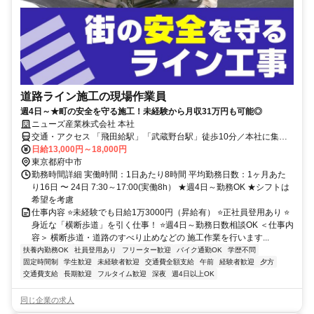
道路ライン施工の現場作業員
週4日～★町の安全を守る施工！未経験から月収31万円も可能◎
ニューズ産業株式会社 本社
交通・アクセス 「飛田給駅」「武蔵野台駅」徒歩10分／本社に集合
して現場へ★都内に現場多数あり！★バイク通勤OK
日給13,000円～18,000円
東京都府中市
勤務時間詳細 実働時間：1日あたり8時間 平均勤務日数：1ヶ月あた
り16日 〜 24日 7:30～17:00(実働8h） ★週4日～勤務OK ★シフトは
希望を考慮
仕事内容 ⭐未経験でも日給1万3000円（昇給有） ⭐正社員登用あり ⭐
身近な「横断歩道」を引く仕事！ ⭐週4日～勤務日数相談OK ＜仕事内
容＞ 横断歩道・道路のすべり止めなどの 施工作業を行います...
扶養内勤務OK
社員登用あり
フリーター歓迎
バイク通勤OK
学歴不問
固定時間制
学生歓迎
未経験者歓迎
交通費全額支給
午前
経験者歓迎
夕方
交通費支給
長期歓迎
フルタイム歓迎
深夜
週4日以上OK
同じ企業の求人