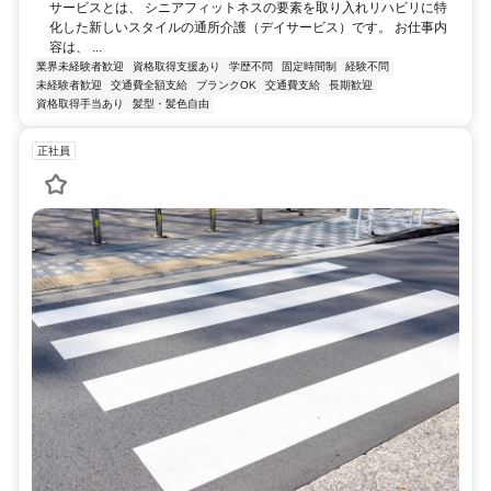
サービスとは、 シニアフィットネスの要素を取り入れリハビリに特
化した新しいスタイルの通所介護（デイサービス）です。 お仕事内
容は、 ...
業界未経験者歓迎
資格取得支援あり
学歴不問
固定時間制
経験不問
未経験者歓迎
交通費全額支給
ブランクOK
交通費支給
長期歓迎
資格取得手当あり
髪型・髪色自由
正社員