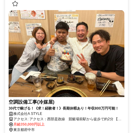
空調設備工事(冷媒屋)
30代で稼げる！《求！経験者！》長期休暇あり！年収800万円可能！
株式会社A STYLE
アクセス: アクセス：西部是政線 競艇場前駅から徒歩で約2分 【勤
務エリア】一都三県 ・車通勤OK（マイカー通勤OK） ・バイク通勤
月給350,000円以上
OK
東京都府中市