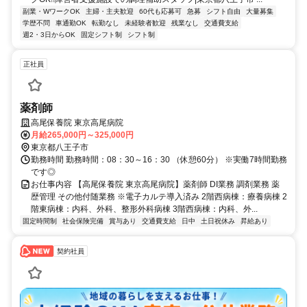
副業・WワークOK
主婦・主夫歓迎
60代も応募可
急募
シフト自由
大量募集
学歴不問
車通勤OK
転勤なし
未経験者歓迎
残業なし
交通費支給
週2・3日からOK
固定シフト制
シフト制
正社員
薬剤師
高尾保養院 東京高尾病院
月給265,000円～325,000円
東京都八王子市
勤務時間 勤務時間：08：30～16：30 （休憩60分） ※実働7時間勤務
です◎
お仕事内容 【高尾保養院 東京高尾病院】薬剤師 DI業務 調剤業務 薬
歴管理 その他付随業務 ※電子カルテ導入済み 2階西病棟：療養病棟 2
階東病棟：内科、外科、整形外科病棟 3階西病棟：内科、外...
固定時間制
社会保険完備
賞与あり
交通費支給
日中
土日祝休み
昇給あり
契約社員