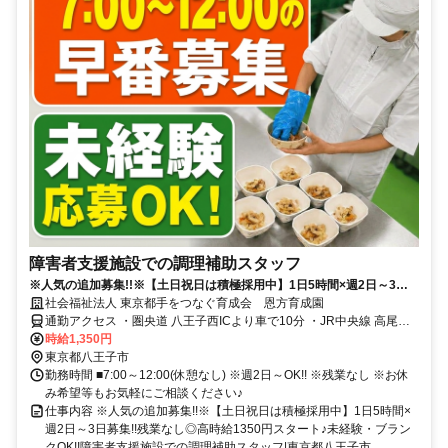
障害者支援施設での調理補助スタッフ
※人気の追加募集!!※【土日祝日は積極採用中】1日5時間×週2日～3日
募集!!残業なし◎高時給1350円スタート♪未経験・ブランクOK!!障害者
社会福祉法人 東京都手をつなぐ育成会 恩方育成園
支援施設での調理補助スタッフ|東京都八王子市
通勤アクセス ・圏央道 八王子西ICより車で10分 ・JR中央線 高尾駅
より車で23分 ・自転車、バイク、車通勤OK(無料駐車場あり)
時給1,350円
東京都八王子市
勤務時間 ■7:00～12:00(休憩なし) ※週2日～OK!! ※残業なし ※お休
み希望等もお気軽にご相談ください♪
仕事内容 ※人気の追加募集!!※【土日祝日は積極採用中】1日5時間×
週2日～3日募集!!残業なし◎高時給1350円スタート♪未経験・ブラン
クOK!!障害者支援施設での調理補助スタッフ|東京都八王子市 ...