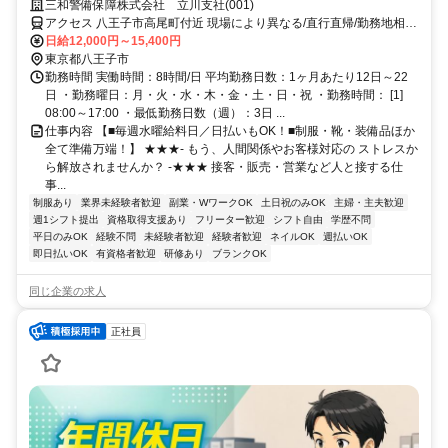
マホ応募から電話面接で最短15分で内定！
三和警備保障株式会社 立川支社(001)
アクセス 八王子市高尾町付近 現場により異なる/直行直帰/勤務地相談
可 ■週3日～■電話面接■即日勤務
日給12,000円～15,400円
東京都八王子市
勤務時間 実働時間：8時間/日 平均勤務日数：1ヶ月あたり12日～22
日 ・勤務曜日：月・火・水・木・金・土・日・祝 ・勤務時間： [1]
08:00～17:00 ・最低勤務日数（週）：3日 ...
仕事内容 【■毎週水曜給料日／日払いもOK！■制服・靴・装備品ほか
全て準備万端！】 ★★★- もう、人間関係やお客様対応の ストレスか
ら解放されませんか？ -★★★ 接客・販売・営業など人と接する仕
事...
制服あり
業界未経験者歓迎
副業・WワークOK
土日祝のみOK
主婦・主夫歓迎
週1シフト提出
資格取得支援あり
フリーター歓迎
シフト自由
学歴不問
平日のみOK
経験不問
未経験者歓迎
経験者歓迎
ネイルOK
週払いOK
即日払いOK
有資格者歓迎
研修あり
ブランクOK
同じ企業の求人
正社員