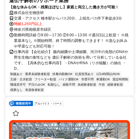
遺伝子解析のサポート業務
【急な休みもOK・残業ほぼなし】家庭と両立した働き方が可能！
株式会社生物技研
交通・アクセス 橋本駅からバス20分、上稲生バス停下車徒歩3分
時給1,250円以上
神奈川県相模原市緑区
勤務時間詳細 ①9:00～17:30 ②9:00～13:00 ※週3日以上歓迎！ ※残
業基本なし ※開始時間、終了時間の調整もできます！ ※急なお休み
や早退なども対応可能！
仕事内容 【会社紹介】 腸内細菌や土壌細菌、河川中の魚類のDNAや
野生生物の食性などを 遺伝子解析の技術を用いて分析している会社
です。 【具体的な仕事内容】 ・DNAやRNA（リボ核酸）の抽出 ・
D...
制服あり
業界未経験者歓迎
扶養内勤務OK
社員登用あり
1日4時間以内OK
主婦・主夫歓迎
フリーター歓迎
バイク通勤OK
学歴不問
車通勤OK
固定時間制
職場見学可
平日のみOK
転勤なし
経験不問
未経験者歓迎
午前
経験者歓迎
残業なし
有資格者歓迎
アルバイト・パート