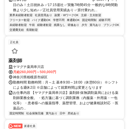
日のみ！土日祝休み ✅17:15退社 ✅実働7時間45分 一般的な8時間勤
務より少し短め♪ ✅正社員登用実績あり ✅原付乗れれ...
業界未経験者歓迎
社員登用あり
副業・WワークOK
主婦・主夫歓迎
フリーター歓迎
バイク通勤OK
学歴不問
車通勤OK
固定時間制
経験不問
未経験者歓迎
午前
経験者歓迎
残業なし
研修あり
夕方
賞与あり
ブランクOK
交通費支給
長期歓迎
正社員
薬剤師
ヤマグチ薬局串川店
月給260,000円～500,000円
神奈川県相模原市緑区
勤務時間 勤務時間：月～土 基本9:00～18:00（休憩60分） ※シフト
による週休2日 ※店舗によって就業時間は変更となります
お仕事内容 【ヤマグチ薬局串川店】薬剤師 保険調剤薬局における薬
剤師業務全般。 ・処方箋に基づく調剤業務（内服薬・外用薬・一包
化等） ・患者様への服薬指導、薬歴管理、および健康相談対応 ・医
薬品の...
固定時間制
社会保険完備
賞与あり
日中
昇給あり
派遣社員