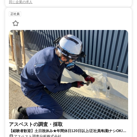
同じ企業の求人
正社員
アスベストの調査・採取
【経験者歓迎】土日祝休み★年間休日120日以上/正社員/転勤ナシOK/残
業20h以下
アスベスト調査分析株式会社