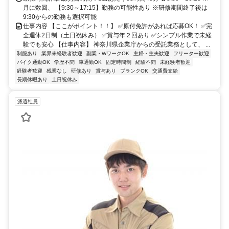
月に数回、 【9:30～17:15】勤務の可能性あり ※研修期間終了後は
9:30からの勤務も選択可能
仕事内容 【ここがポイント！！】 ✅原付免許があれば応募OK！ ✅完
全週休2日制（土日祝休み） ✅賞与年２回あり ✅シンプル作業で未経
験でも安心 【仕事内容】 神奈川県企業庁からの受託業務として、 ...
制服あり
業界未経験者歓迎
副業・WワークOK
主婦・主夫歓迎
フリーター歓迎
バイク通勤OK
学歴不問
車通勤OK
固定時間制
経験不問
未経験者歓迎
経験者歓迎
残業なし
研修あり
賞与あり
ブランクOK
交通費支給
長期休暇あり
土日祝休み
派遣社員