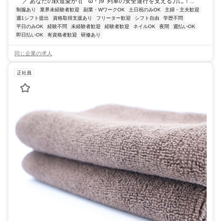
／ あなたの鉄道愛が ((ゝω・)9’ 列車の安全運行を支える力に！...
制服あり
業界未経験者歓迎
副業・WワークOK
土日祝のみOK
主婦・主夫歓迎
週1シフト提出
資格取得支援あり
フリーター歓迎
シフト自由
学歴不問
平日のみOK
経験不問
未経験者歓迎
経験者歓迎
ネイルOK
夜間
週払いOK
即日払いOK
有資格者歓迎
研修あり
同じ企業の求人
正社員