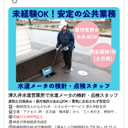
津久井水道営業所で水道メータの検針・点検スタッフ
原則土日祝休み！原付免許があればOK！景気に左右されず安定◎
一般財団法人かながわ水・エネルギーサービス 津久井駐在所
交通・アクセス JR・京王線「橋本駅」から「三ヶ木行き」神奈中バ
ス「日赤病院西」下車。徒歩2分
月給172,500円以上
神奈川県相模原市緑区
勤務時間詳細 総労働時間：1週あたり33時間45分 ⏰8:30～16:15 ※