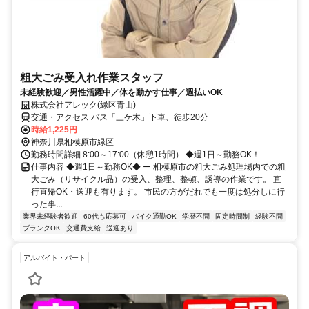
粗大ごみ受入れ作業スタッフ
未経験歓迎／男性活躍中／体を動かす仕事／週払いOK
株式会社アレック(緑区青山)
交通・アクセス バス「三ケ木」下車、徒歩20分
時給1,225円
神奈川県相模原市緑区
勤務時間詳細 8:00～17:00（休憩1時間） ◆週1日～勤務OK！
仕事内容 ◆週1日～勤務OK◆ ー 相模原市の粗大ごみ処理場内での粗
大ごみ（リサイクル品）の受入、整理、整頓、誘導の作業です。 直
行直帰OK・送迎も有ります。 市民の方がだれでも一度は処分しに行
った事...
業界未経験者歓迎
60代も応募可
バイク通勤OK
学歴不問
固定時間制
経験不問
ブランクOK
交通費支給
送迎あり
アルバイト・パート