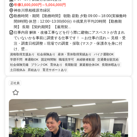
年俸3,600,000円～5,004,000円
神奈川県相模原市緑区
勤務時間・期間 【勤務時間】 朝勤 昼勤 夕勤 09:00～18:00(実稼働時
間8時間) 休憩：12:00~13:00(60分) ※残業月平均20時間 【勤務期
間】 長期 【契約期間】 【雇用契...
仕事内容 解体・改修工事などを行う際に建物にアスベストが含まれ
ていないかを事前に調査する仕事です！ ～お仕事の流れ～ 見積・受
注・調査日程調整 ↓ 現場での調査・採取 (マスク・保護衣を身に付
け、壁...
資格取得支援あり
社会保険あり
産休・育休取得実績あり
バイク通勤OK
学歴不問
車通勤OK
固定時間制
職場見学可
未経験者歓迎
交通費全額支給
社会保険完備
ブランクOK
育休あり
長期歓迎
家庭都合休OK
長期休暇あり
土日祝休み
昇給あり
育児サポートあり
正社員