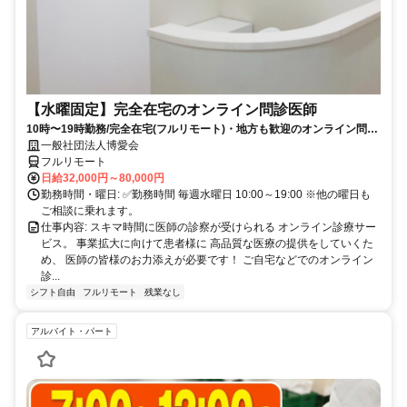
【水曜固定】完全在宅のオンライン問診医師
10時〜19時勤務/完全在宅(フルリモート)・地方も歓迎のオンライン問診
業務
一般社団法人博愛会
フルリモート
日給32,000円～80,000円
勤務時間・曜日: ✅勤務時間 毎週水曜日 10:00～19:00 ※他の曜日も
ご相談に乗れます。
仕事内容: スキマ時間に医師の診察が受けられる オンライン診療サー
ビス。 事業拡大に向けて患者様に 高品質な医療の提供をしていくた
め、 医師の皆様のお力添えが必要です！ ご自宅などでのオンライン
診...
シフト自由
フルリモート
残業なし
アルバイト・パート