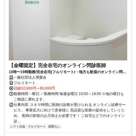
【金曜固定】完全在宅のオンライン問診医師
10時〜19時勤務/完全在宅(フルリモート)・地方も歓迎のオンライン問診
業務
一般社団法人博愛会
フルリモート
日給32,000円～80,000円
勤務時間・曜日: ✅勤務時間 毎週金曜日 10:00～19:00 ※他の曜日も
ご相談に乗れます。
仕事内容: スキマ時間に医師の診察が受けられる オンライン診療サー
ビス。 事業拡大に向けて患者様に 高品質な医療の提供をしていくた
め、 医師の皆様のお力添えが必要です！ ご自宅などでのオンライン
診...
シフト自由
フルリモート
残業なし