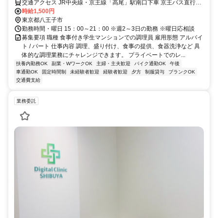
交通アクセス JR中央線・京王線「高尾」駅南口下車 京王バス直行5
分
時給1,500円
東京都八王子市
勤務時間・曜日 15：00～21：00 ※週2～3日の勤務 ※曜日応相談
募集要項 職種 食事付き学生マンションでの調理員 雇用形態 アルバイ
ト / パート 仕事内容 調理、盛り付け、食事の提供、食器洗浄など 具
体的な調理業務にチャレンジできます。 プライベートでのレ...
扶養内勤務OK
副業・WワークOK
主婦・主夫歓迎
バイク通勤OK
午後
車通勤OK
固定時間制
未経験者歓迎
経験者歓迎
夕方
制服貸与
ブランクOK
交通費支給
業務委託