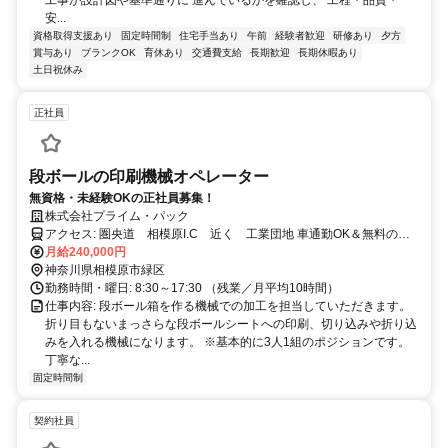
安...
資格取得支援あり
固定時間制
住宅手当あり
午前
経験者歓迎
研修あり
夕方
賞与あり
ブランクOK
育休あり
交通費支給
長期歓迎
長期休暇あり
土日祝休み
正社員
段ボールの印刷機械オペレーター
無資格・未経験OKの正社員募集！
株式会社プライム・パック
アクセス: 圏央道 相模原I.C 近く 工業団地 車通勤OK＆無料の駐
車場を完備。 交通費は規定内で支給します。
月給240,000円
神奈川県相模原市緑区
勤務時間・曜日: 8:30～17:30 （残業／月平均10時間）
仕事内容: 段ボール箱を作る機械での加工を担当していただきます。
折り目もないまっさらな段ボールシートへの印刷、切り込みや折り込
みを入れる機械になります。 ※基本的に3人1組のポジションです。
丁寧な...
固定時間制
契約社員