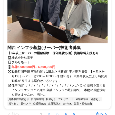
関西 インフラ基盤(サーバー)技術者募集
【3年以上サーバーの構築経験・保守経験必須】資格取得支援あり
株式会社林電子
フルリモート
年俸5,500,000円～6,500,000円
勤務時間詳細 実働時間：1日あたり8時間 平均勤務日数：1ヶ月あた
り19日 〜 20日 ⏰9:00～18:00（休憩60分） ※案件状況により時間外
勤務が 発生する場合がございます。
仕事内容 _/_/_/_/_/_/_/_/_/_/_/_/_/_/_/_/_/_/ メガバンク基盤を支える
インフラエンジニア募集 金融インフラの最前線で、 本物の基盤技術
を磨きませんか。 当社...
資格取得支援あり
固定時間制
転勤なし
フルリモート
経験者歓迎
研修あり
賞与あり
育休あり
交通費支給
土日祝休み
ひげOK
髪型・髪色自由
前へ
次へ
1
2
3
4
5