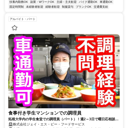
扶養内勤務OK
副業・WワークOK
主婦・主夫歓迎
バイク通勤OK
車通勤OK
固定時間制
未経験者歓迎
経験者歓迎
制服貸与
ブランクOK
交通費支給
アルバイト・パート
食事付き学生マンションでの調理員
拓殖大学内の学生食堂での調理員（パート）！週2～3日で曜日応相談／
マイカー通勤可／調理経験者歓迎
株式会社ジェイ・エス・ビー・フードサービス