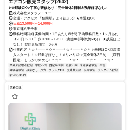
エアコン販売スタッフ(2642)
✨未経験OK✨丁寧な研修あり！完全週休2日制＆残業ほぼなし♪
株式会社スタッフ・ユー
交通・アクセス 「狭間駅」より徒歩5分 ★車通勤OK
日給13,500円～14,000円
東京都八王子市
勤務時間詳細 実働時間：1日あたり8時間 平均勤務日数：1ヶ月あた
り20日 〜 21日 ⏰10:00～19:00 （実働8時間/休憩60分） ★残業ほぼ
なし！ 契約更新期間：6ヶ月
仕事内容 ＊☆＊――＊☆＊――＊☆＊――＊☆＊ ✨未経験OK◎高収
入スタート！ ✨残業ほぼなし！メリハリ◎ ✨完全週休2日制！（曜日
固定） しっかり休める♪ ＊☆＊――＊☆＊――＊☆＊――＊☆＊...
業界未経験者歓迎
学歴不問
固定時間制
経験不問
未経験者歓迎
午前
経験者歓迎
残業なし
夕方
ブランクOK
交通費支給
長期歓迎
フルタイム歓迎
駅近5分以内
業務委託