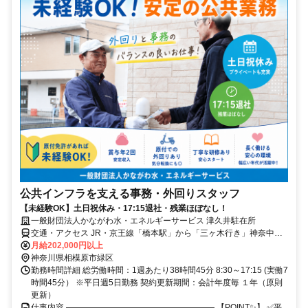
公共インフラを支える事務・外回りスタッフ
【未経験OK】土日祝休み・17:15退社・残業ほぼなし！
一般財団法人かながわ水・エネルギーサービス 津久井駐在所
交通・アクセス JR・京王線「橋本駅」から「三ヶ木行き」神奈中バ
ス「日赤病院西」下車。徒歩2分
月給202,000円以上
神奈川県相模原市緑区
勤務時間詳細 総労働時間：1週あたり38時間45分 8:30～17:15 (実働7
時間45分） ※平日週5日勤務 契約更新期間：会計年度毎 １年（原則
更新）
仕事内容 ―――――――――――――――――― 【POINT✨】 ✅平