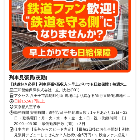
列車見張員(夜勤)
【鉄道好き必見】列車見張×高収入＞早上がりでも日給保障！毎週水曜
が給料日！日払いもOK！
三和警備保障株式会社 立川支社(001)
アクセス 八王子市高尾町付近 現場により異なる/直行直帰/勤務地相談
可 ■週3日～■電話面接■即日勤務
日給15,563円以上
東京都八王子市
勤務時間 実働時間：8時間/日 平均勤務日数：1ヶ月あたり12日～22
日 ・勤務曜日：月・火・水・木・金・土・日・祝 ・勤務時間： [1]
20:00～05:00 ・最低勤務日数（週）：3日 ...
仕事内容 【応募からスピード内定】【最短2日後にお仕事開始】列車
見張員デビューしませんか？入社祝い金5万円♪ ＼ 鉄道ファン必見！