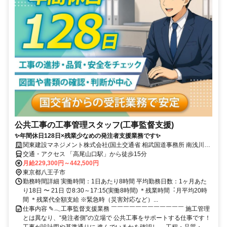
公共工事の工事管理スタッフ(工事監督支援)
✨年間休日128日×残業少なめの発注者支援業務です✨
関東建設マネジメント株式会社(国⼟交通省 相武国道事務所 南浅川監
督官詰所)
交通・アクセス 「高尾山口駅」から徒歩15分
月給229,300円～442,500円
東京都八王子市
勤務時間詳細 実働時間：1日あたり8時間 平均勤務日数：1ヶ月あた
り18日 〜 21日 ⏰8:30～17:15(実働8時間) ＊残業時間︓⽉平均20時
間 ＊残業代全額支給 ※緊急時（災害対応など）...
仕事内容 ✎𓂃工事監督支援業務 ￣￣￣￣￣￣￣￣￣￣￣￣ 施工管理
とは異なり、“発注者側”の立場で 公共工事をサポートする仕事です！
工事が設計図や基準通りに 進んでいるかを確認し、 工程・品質・