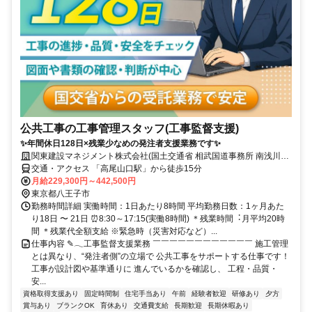
公共工事の工事管理スタッフ(工事監督支援)
✨年間休日128日×残業少なめの発注者支援業務です✨
関東建設マネジメント株式会社(国⼟交通省 相武国道事務所 南浅川監
督官詰所)
交通・アクセス 「高尾山口駅」から徒歩15分
月給229,300円～442,500円
東京都八王子市
勤務時間詳細 実働時間：1日あたり8時間 平均勤務日数：1ヶ月あた
り18日 〜 21日 ⏰8:30～17:15(実働8時間) ＊残業時間︓⽉平均20時
間 ＊残業代全額支給 ※緊急時（災害対応など）...
仕事内容 ✎𓂃工事監督支援業務 ￣￣￣￣￣￣￣￣￣￣￣￣ 施工管理
とは異なり、“発注者側”の立場で 公共工事をサポートする仕事です！
工事が設計図や基準通りに 進んでいるかを確認し、 工程・品質・
安...
資格取得支援あり
固定時間制
住宅手当あり
午前
経験者歓迎
研修あり
夕方
賞与あり
ブランクOK
育休あり
交通費支給
長期歓迎
長期休暇あり