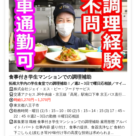
食事付き学生マンションでの調理補助
拓殖大学内の学生食堂での調理補助！／週2～3日で曜日応相談／マイカ
ー通勤可
株式会社ジェイ・エス・ビー・フードサービス
交通アクセス JR中央線・京王線「高尾」駅南口下車 京王バス直行5
分
時給1,270円～1,370円
東京都八王子市
勤務時間・曜日 (1) 5：15～10：00 (2) 5：15～14：15 (3) 17：45～
22：45 ※週2～3日の勤務 ※曜日応相談
募集要項 職種 食事付き学生マンションでの調理補助 雇用形態 アルバ
イト / パート 仕事内容 盛り付け、食事の提供、食器洗浄など 食材の
下ごしらえ(皮むき等)や味付け等の高度な技術は求められま...