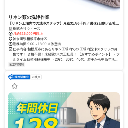
リネン類の洗浄作業
【リネン工場内での洗浄スタッフ】月給31万6千円／週休2日制／正社員
で長期安定！
株式会社ウィーズ
月給316,000円以上
神奈川県相模原市緑区
勤務時間 9:00～18:00 ※休憩有
仕事内容 相模原市にあるリネン工場内での 工場内洗浄スタッフの募
集です！ 資格不要！未経験OKの正社員！ 【おすすめポイント】 ・フ
ルタイム勤務積極採用中 ・20代、30代、40代、若手から中高年活...
固定時間制
正社員