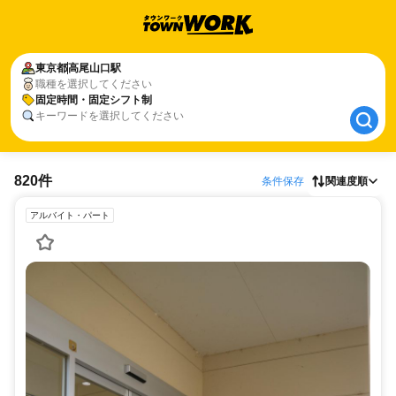
東京都
東京都
高尾山口駅
高尾山口駅
職種を選択してください
固定時間・固定シフト制
固定時間・固定シフト制
キーワードを選択してください
820件
条件保存
関連度順
アルバイト・パート