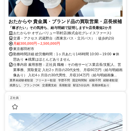
おたからや 貴金属・ブランド品の買取営業・店長候補
「稼ぎたい」その気持ち、給与明細で証明します✨店長最短2か月
おたからや オザムバリュー羽村店(株式会社グレイスファース)
交通・アクセス 武蔵野台（西東京バス・立川バス）：徒歩約2分
月給300,000円～2,500,000円
東京都羽村市
勤務時間詳細 総労働時間：1ヶ月あたり146時間 10:00～19:00 ★休
憩あり ★残業はほとんどありません
仕事内容 雇用形態：正社員 職種：その他サービス業店長/支配人、営
業事務、買取査定 入社2ヶ月目の20代女性、月収60万円（給与明細画
像あり） 入社4ヶ月目の30代男性、月収104万円（給与明細画像...
業界未経験者歓迎
フリーター歓迎
学歴不問
固定時間制
経験不問
経験者歓迎
残業なし
ブランクOK
交通費支給
長期歓迎
駅近5分以内
長期休暇あり
正社員