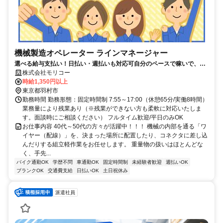
機械製造オペレーター ラインマネージャー
選べる給与支払い！日払い・週払いも対応可自分のペースで稼いで、好
きな時に受け取れる
株式会社モリコー
時給1,350円以上
東京都羽村市
勤務時間 勤務形態：固定時間制 7:55～17:00（休憩65分/実働8時間）
業務量により残業あり（※残業ができない方も柔軟に対応いたしま
す。面談時にご相談ください） フルタイム歓迎/平日のみOK
お仕事内容 40代～50代の方々が活躍中！！！ 機械の内部を通る「ワ
イヤー（配線）」を、決まった場所に配置したり、コネクタに差し込
んだりする組立軽作業をお任せします。 重量物の扱いはほとんどな
く、手先...
バイク通勤OK
学歴不問
車通勤OK
固定時間制
未経験者歓迎
週払いOK
ブランクOK
交通費支給
日払いOK
土日祝休み
派遣社員