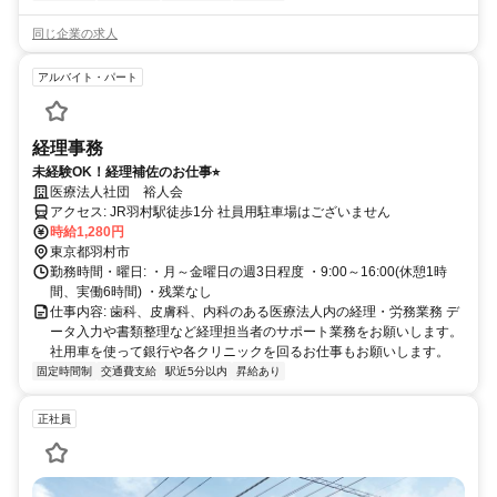
同じ企業の求人
アルバイト・パート
経理事務
未経験OK！経理補佐のお仕事⭐︎
医療法人社団 裕人会
アクセス: JR羽村駅徒歩1分 社員用駐車場はございません
時給1,280円
東京都羽村市
勤務時間・曜日: ・月～金曜日の週3日程度 ・9:00～16:00(休憩1時
間、実働6時間) ・残業なし
仕事内容: 歯科、皮膚科、内科のある医療法人内の経理・労務業務 デ
ータ入力や書類整理など経理担当者のサポート業務をお願いします。
社用車を使って銀行や各クリニックを回るお仕事もお願いします。
固定時間制
交通費支給
駅近5分以内
昇給あり
正社員