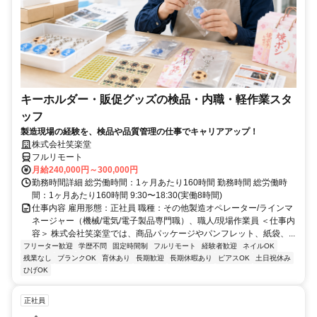
キーホルダー・販促グッズの検品・内職・軽作業スタ
ッフ
製造現場の経験を、検品や品質管理の仕事でキャリアアップ！
株式会社笑楽堂
フルリモート
月給240,000円～300,000円
勤務時間詳細 総労働時間：1ヶ月あたり160時間 勤務時間 総労働時
間：1ヶ月あたり160時間 9:30〜18:30(実働8時間)
仕事内容 雇用形態：正社員 職種：その他製造オペレーター/ラインマ
ネージャー（機械/電気/電子製品専門職）、職人/現場作業員 ＜仕事内
容＞ 株式会社笑楽堂では、商品パッケージやパンフレット、紙袋、...
フリーター歓迎
学歴不問
固定時間制
フルリモート
経験者歓迎
ネイルOK
残業なし
ブランクOK
育休あり
長期歓迎
長期休暇あり
ピアスOK
土日祝休み
ひげOK
正社員