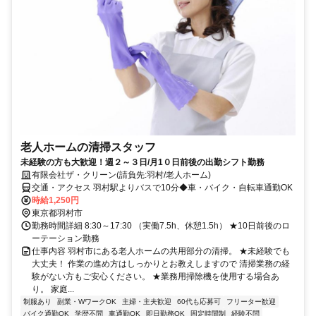
老人ホームの清掃スタッフ
未経験の方も大歓迎！週２～３日/月1０日前後の出勤シフト勤務
有限会社ザ・クリーン(請負先:羽村/老人ホーム)
交通・アクセス 羽村駅よりバスで10分◆車・バイク・自転車通勤OK
時給1,250円
東京都羽村市
勤務時間詳細 8:30～17:30 （実働7.5h、休憩1.5h） ★10日前後のロ
ーテーション勤務
仕事内容 羽村市にある老人ホームの共用部分の清掃。 ★未経験でも
大丈夫！ 作業の進め方はしっかりとお教えしますので 清掃業務の経
験がない方もご安心ください。 ★業務用掃除機を使用する場合あ
り。 家庭...
制服あり
副業・WワークOK
主婦・主夫歓迎
60代も応募可
フリーター歓迎
バイク通勤OK
学歴不問
車通勤OK
即日勤務OK
固定時間制
経験不問