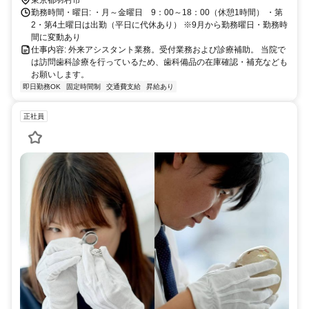
勤務時間・曜日: ・月～金曜日 9：00～18：00（休憩1時間） ・第
2・第4土曜日は出勤（平日に代休あり） ※9月から勤務曜日・勤務時
間に変動あり
仕事内容: 外来アシスタント業務。受付業務および診療補助。 当院で
は訪問歯科診療を行っているため、歯科備品の在庫確認・補充なども
お願いします。
即日勤務OK
固定時間制
交通費支給
昇給あり
正社員