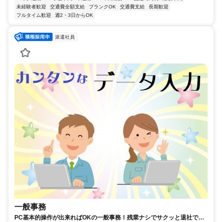
未経験者歓迎
交通費全額支給
ブランクOK
交通費支給
長期歓迎
フルタイム歓迎
週2・3日からOK
派遣社員
一般事務
PC基本的操作が出来ればOKの一般事務！残業ナシでサクッと退社でき