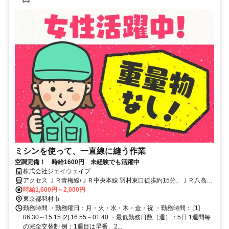
ミシンを使って、一直線に縫う作業
空調完備！ 時給1600円 未経験でも活躍中
株式会社ジェイウェイブ
アクセス ＪＲ青梅線/ＪＲ中央本線 羽村東口徒歩約15分、ＪＲ八高線
東福生西口徒歩約26分、ＪＲ青梅線/ＪＲ中央本線 福生東口徒歩約26
時給1,600円～2,000円
分 「羽村駅」より車5分/車通勤ok
東京都羽村市
勤務時間 ・勤務曜日：月・火・水・木・金・祝 ・勤務時間： [1]
06:30～15:15 [2] 16:55～01:40 ・最低勤務日数（週）：5日 1週間毎
の完全交替制 例：1週目は早番、2...