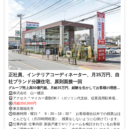
正社員、インテリアコーディネーター、月35万円、自
社ブランド分譲住宅、原則面接一回
グループ売上高50億円超。月給35万円、経験を生かしてお客様の理想の
住まいを形にするプランニング。羽村・三鷹に社宅完備。
株式会社 山一建設
アクセス: * マイカー通勤OK！（ガソリン代支給、従業員用駐車場あ
り） * 交通 ①JR青梅線「福生」駅より徒歩14分（JR「立川」駅
月給350,000円
から「福生」駅まで乗車時間19分）、立川バス「福生第六小学校バス
東京都福生市
勤務時間・曜日: * 9：30～18：30 * お客様都合以外での残業はほ
停（福13）」より徒歩3分 ②JR青梅線「羽村」駅より徒歩17分
とんどなく（月20時間程度）、残業をしないように心掛けています。
仕事内容: 仕事内容: 新築戸建てやリフォームを検討されているお客様