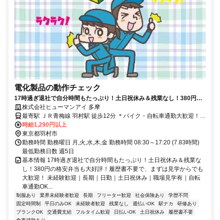
電化製品の動作チェック
17時過ぎ退社で自分時間もたっぷり！土日祝休み＆残業なし！380円の
格安弁当も大好評！履歴書不要で、まずは見学からでも大歓迎！
株式会社ヒューマンアイ 多摩
最寄駅 ＪＲ青梅線 羽村駅 徒歩12分 ＊バイク・自転車通勤大歓迎！！
（自転車5分！！）
時給1,290円以上
東京都羽村市
勤務時間 勤務曜日 月,火,水,木,金 勤務時間 08:30～17:20 (7.83時間)
最低勤務日数 週5日
基本情報 17時過ぎ退社で自分時間もたっぷり！土日祝休み＆残業な
し！380円の格安弁当も大好評！履歴書不要で、まずは見学からでも
大歓迎！ 未経験歓迎｜長期｜日勤｜土日祝休み｜職場見学有｜自転
車通勤OK...
制服あり
業界未経験者歓迎
長期
フリーター歓迎
社会保険あり
学歴不問
固定時間制
平日のみOK
未経験者歓迎
残業なし
週払いOK
駅ナカ
研修あり
ブランクOK
交通費支給
フルタイム歓迎
日払いOK
土日祝休み
履歴書不要