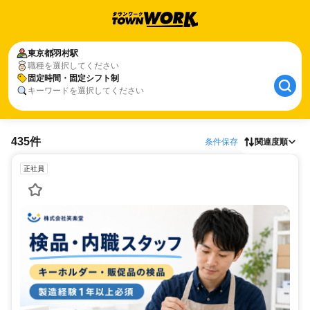
東京都
羽村駅
職種を選択してください
固定時間・固定シフト制
キーワードを選択してください
435件
条件保存
関連度順
正社員