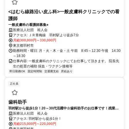
<はむら線路沿い皮ふ科>一般皮膚科クリニックでの看
護師
一般皮膚科の看護師募集⭐︎
医療法人社団 裕人会
アクセス: ＪＲ青梅線 羽村駅より徒歩7分
月給300,000円～330,000円
東京都羽村市
勤務時間・曜日: 月・火・木・金・土 午前 8:45～12:30 午後 14:30
～18:30
仕事内容: 一般皮膚科のクリニックにてお仕事して頂きます。 院長先
生の処置の補助 採血・ワクチン接種等
即日勤務OK
固定時間制
交通費支給
昇給あり
正社員
歯科助手
羽村駅から徒歩1分！20～30代活躍中☆歯科助手のお仕事です！残業ほ
ぼ無し
医療法人社団 裕人会
アクセス: 羽村駅から徒歩1分！
月給215,000円～220,000円
東京都羽村市