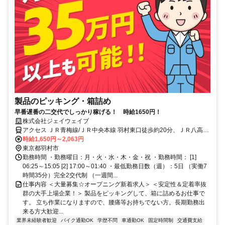
製品のピッキング・箱詰め
早番遅番の二交代でしっかり稼げる！ 時給1650円！
株式会社ジェイウェイブ
アクセス ＪＲ青梅線/ＪＲ中央本線 羽村東口徒歩約20分、ＪＲ八高線
東福生西口徒歩約26分、ＪＲ八高線 箱根ヶ崎西口徒歩約29分 羽村駅
時給1,650円～2,063円
から車で5分
東京都羽村市
勤務時間 ・勤務曜日：月・火・水・木・金・祝 ・勤務時間： [1]
06:25～15:05 [2] 17:00～01:40 ・最低勤務日数（週）：5日 （実働7
時間35分）完全2交代制 （一週間...
仕事内容 ＜大量募集☆オープニング新着求人＞ ＜安定性＆定着率抜
群の大手上場企業！＞ 製品をピッキングして、箱に詰めるお仕事で
す。 立ち作業になりますので、腰痛等お持ちでない方。長期勤務出
来る方大歓迎...
業界未経験者歓迎
バイク通勤OK
学歴不問
車通勤OK
固定時間制
交通費支給