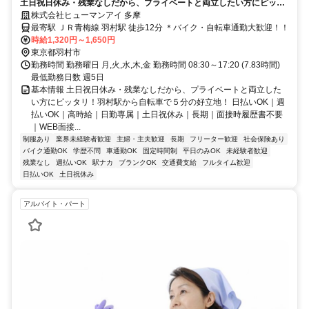
土日祝日休み・残業なしだから、プライベートと両立したい方にピッタ
リ！羽村駅から自転車で５分の好立地！
株式会社ヒューマンアイ 多摩
最寄駅 ＪＲ青梅線 羽村駅 徒歩12分 ＊バイク・自転車通勤大歓迎！！
時給1,320円～1,650円
東京都羽村市
勤務時間 勤務曜日 月,火,水,木,金 勤務時間 08:30～17:20 (7.83時間)
最低勤務日数 週5日
基本情報 土日祝日休み・残業なしだから、プライベートと両立した
い方にピッタリ！羽村駅から自転車で５分の好立地！ 日払いOK｜週
払いOK｜高時給｜日勤専属｜土日祝休み｜長期｜面接時履歴書不要
｜WEB面接...
制服あり
業界未経験者歓迎
主婦・主夫歓迎
長期
フリーター歓迎
社会保険あり
バイク通勤OK
学歴不問
車通勤OK
固定時間制
平日のみOK
未経験者歓迎
残業なし
週払いOK
駅ナカ
ブランクOK
交通費支給
フルタイム歓迎
日払いOK
土日祝休み
アルバイト・パート