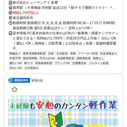
る！高時給の1,700円！月収26万円以上可能！
株式会社ヒューマンアイ 多摩
最寄駅 ＪＲ青梅線 羽村駅 徒歩12分 ＊駅チカで通勤ラクラク！ ＊バ
イク・自転車通勤大歓迎！！
時給1,700円以上
東京都羽村市
勤務時間 勤務曜日 月,火,水,木,金 勤務時間 08:30～17:20 (7.83時間)
最低勤務日数 週5日 残業ほぼナシ！ 定時上がりOK！
基本情報 PC基本的操作が出来ればOKの一般事務！残業ナシでサクッ
と退社できる！高時給の1,700円！月収26万円以上可能！ 日払いOK
｜週払いOK｜高時給｜日勤専属｜土日祝休み｜長期｜面接時履歴書
不...
制服あり
業界未経験者歓迎
主婦・主夫歓迎
長期
フリーター歓迎
社会保険あり
学歴不問
固定時間制
平日のみOK
未経験者歓迎
経験者歓迎
残業なし
週払いOK
駅ナカ
有資格者歓迎
ブランクOK
交通費支給
フルタイム歓迎
日払いOK
土日祝休み
派遣社員