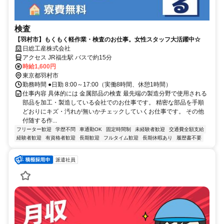
検査
【羽村市】もくもく軽作業・検査のお仕事。女性スタッフ大活躍中☆
日総工産株式会社
アクセス JR福生駅 バスで約15分
時給1,600円
東京都羽村市
勤務時間 ●日勤 8:00～17:00（実働8時間、休憩1時間）
仕事内容 具体的には 金属部品の検査 最先端の製造分野で使用される
部品を加工・製造している会社でのお仕事です。 精密な部品を手順
どおりにキズ・汚れが無いかチェックしていくお仕事です。 その他
付随する作...
フリーター歓迎
学歴不問
車通勤OK
固定時間制
未経験者歓迎
交通費全額支給
経験者歓迎
有資格者歓迎
長期歓迎
フルタイム歓迎
長期休暇あり
履歴書不要
派遣社員