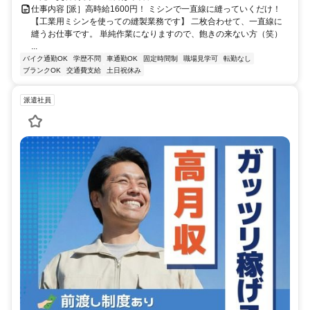
仕事内容 [派］高時給1600円！ ミシンで一直線に縫っていくだけ！
【工業用ミシンを使っての縫製業務です】 二枚合わせて、一直線に
縫うお仕事です。 単純作業になりますので、飽きの来ない方（笑）
...
バイク通勤OK
学歴不問
車通勤OK
固定時間制
職場見学可
転勤なし
ブランクOK
交通費支給
土日祝休み
派遣社員