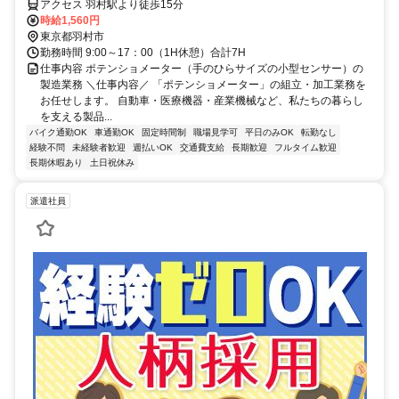
アクセス 羽村駅より徒歩15分
時給1,560円
東京都羽村市
勤務時間 9:00～17：00（1H休憩）合計7H
仕事内容 ポテンショメーター（手のひらサイズの小型センサー）の
製造業務 ＼仕事内容／ 「ポテンショメーター」の組立・加工業務を
お任せします。 自動車・医療機器・産業機械など、私たちの暮らし
を支える製品...
バイク通勤OK
車通勤OK
固定時間制
職場見学可
平日のみOK
転勤なし
経験不問
未経験者歓迎
週払いOK
交通費支給
長期歓迎
フルタイム歓迎
長期休暇あり
土日祝休み
派遣社員