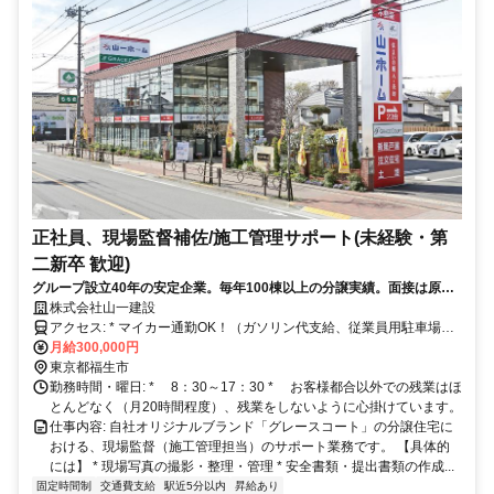
正社員、現場監督補佐/施工管理サポート(未経験・第
二新卒 歓迎)
グループ設立40年の安定企業。毎年100棟以上の分譲実績。面接は原則1
回。土日祝休み。
株式会社山一建設
アクセス: * マイカー通勤OK！（ガソリン代支給、従業員用駐車場あ
り） * 交通 ①JR青梅線「福生」駅より徒歩14分（JR「立川」駅
月給300,000円
から「福生」駅まで乗車時間19分）、立川バス「福生第六小学校バス
東京都福生市
停（福13）」より徒歩3分 ②JR青梅線「羽村」駅より徒歩17分
勤務時間・曜日: * 8：30～17：30 * お客様都合以外での残業はほ
とんどなく（月20時間程度）、残業をしないように心掛けています。
仕事内容: 自社オリジナルブランド「グレースコート」の分譲住宅に
おける、現場監督（施工管理担当）のサポート業務です。 【具体的
には】 * 現場写真の撮影・整理・管理 * 安全書類・提出書類の作成...
固定時間制
交通費支給
駅近5分以内
昇給あり