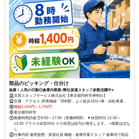
部品のピッキング・仕分け
急募！人気の日勤◎倉庫内業務♪弊社派遣スタッフ多数活躍中⭐
京西スタッフサービス株式会社【東京都羽村市神明台】
交通・アクセス JR青梅線「羽村駅」より徒歩18分⭐車・自転車通勤
可能
時給1,400円～1,750円
東京都羽村市
勤務時間詳細 ⏰8:00～17:00（実働8時間） ▼休憩60分 12:30～
13:30 プラス小休憩20分 ※小休憩は給与が発生します。 ⭐残業ほぼな
し
仕事内容 雇用形態：派遣社員 職種：倉庫作業スタッフ 倉庫内で部品