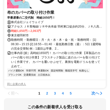
布のカバーの取り付け作業
早番遅番の二交代制 時給1650円！
株式会社ジェイウェイブ
アクセス ＪＲ青梅線/ＪＲ中央本線 羽村東口徒歩約20分、ＪＲ八高線
東福生西口徒歩約26分、ＪＲ八高線 箱根ヶ崎西口徒歩約29分 「羽村
時給1,650円～2,063円
駅」より車5分/車通勤ok
東京都羽村市
勤務時間 ・勤務曜日：月・火・水・木・金・祝 ・勤務時間： [1]
06:30～15:15 [2] 16:55～01:40 ・最低勤務日数（週）：5日 1週間毎
の完全交替制 例：1週目は早番、2...
仕事内容 [派］高時給1650円！ カバーの取り付け作業 【革製品のカ
バーの取り付け作業】 プラスチック製品に皮のカバーを取り付けて
いく作業です。 カバーを覆いかぶせて、裏側を電動ドリルを使って
止めて...
バイク通勤OK
学歴不問
車通勤OK
固定時間制
職場見学可
転勤なし
ブランクOK
交通費支給
土日祝休み
同じ企業の求人
前へ
次へ
1
2
3
4
5
この条件の新着求人を受け取る