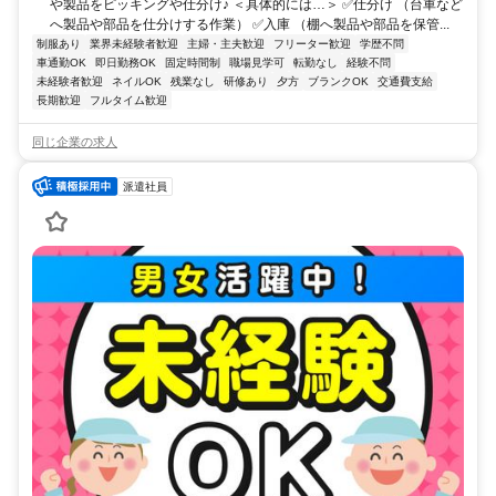
や製品をピッキングや仕分け♪ ＜具体的には…＞ ✅仕分け （台車など
へ製品や部品を仕分けする作業） ✅入庫 （棚へ製品や部品を保管...
制服あり
業界未経験者歓迎
主婦・主夫歓迎
フリーター歓迎
学歴不問
車通勤OK
即日勤務OK
固定時間制
職場見学可
転勤なし
経験不問
未経験者歓迎
ネイルOK
残業なし
研修あり
夕方
ブランクOK
交通費支給
長期歓迎
フルタイム歓迎
同じ企業の求人
派遣社員