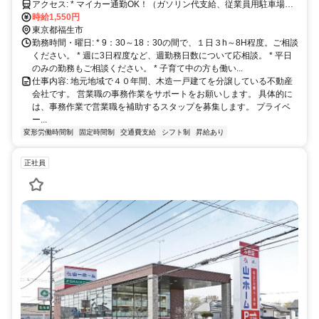
アクセス: * マイカー通勤OK！（ガソリン代支給、従業員用駐車場あ
り） * 交通 ① JR青梅線「福生」駅より徒歩14分（JR「立川」
時給1,550円
駅から「福生」駅まで乗車時間19分） 、立川バス「福生第六小学校
東京都福生市
バス停（福13）」より徒歩3分 ②JR青梅線「羽村」駅より徒歩17分
勤務時間・曜日: * 9：30～18：30の間で、１日３h～8H程度。ご相談
ください。 * 週に3日程度など、週勤務日数について応相談。 * 平日
のみの勤務もご相談ください。 * 子育て中の方も働い...
仕事内容: 地元地域で４０年間、木造一戸建てを分譲している不動産
会社です。 営業職の事務作業をサポートをお願いします。 具体的に
は、事務作業で営業職を補助するスタップを募集します。 プライベ
ー...
変形労働時間制
固定時間制
交通費支給
シフト制
昇給あり
正社員