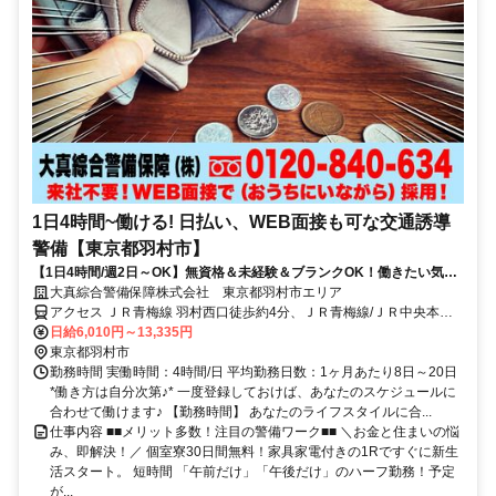
1日4時間~働ける! 日払い、WEB面接も可な交通誘導
警備【東京都羽村市】
【1日4時間/週2日～OK】無資格＆未経験＆ブランクOK！働きたい気持
ちを応援します★
大真綜合警備保障株式会社 東京都羽村市エリア
アクセス ＪＲ青梅線 羽村西口徒歩約4分、ＪＲ青梅線/ＪＲ中央本線
小作西口徒歩約31分、ＪＲ青梅線/ＪＲ中央本線 福生西口徒歩約30分
日給6,010円～13,335円
東京都羽村市エリア(小作駅、羽村駅)
東京都羽村市
勤務時間 実働時間：4時間/日 平均勤務日数：1ヶ月あたり8日～20日
*働き方は自分次第♪* 一度登録しておけば、あなたのスケジュールに
合わせて働けます♪ 【勤務時間】 あなたのライフスタイルに合...
仕事内容 ■■メリット多数！注目の警備ワーク■■ ＼お金と住まいの悩
み、即解決！／ 個室寮30日間無料！家具家電付きの1Rですぐに新生
活スタート。 短時間 「午前だけ」「午後だけ」のハーフ勤務！予定
が...