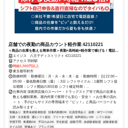
店舗での夜勤の商品カウント軽作業 42110221
＜商品の在庫を数える簡単作業＞夜勤×高時給×軽作業で稼げる！電話面
接で来社＆履歴書不要！
エイジス 八王子ディストリクト 42110221
アクセス 羽村駅
時給1,560円以上
東京都羽村市
勤務時間 ・勤務曜日：月・火・水・木・金 ・勤務時間： [1] 22:00～
05:00 ・最低勤務日数（週）：3日 シフトサイクル：1週間 シフト提
出期限：シフト開始の30日前 シフト確定時期：...
仕事内容 深夜閉店後のスーパー・ドラッグストア等で商品の在庫を
数える棚卸業務。屋内作業で夜間でも安心・安全！ ＜お仕事の流れ
＞ １．手のひらサイズの専用端末で『ピッ！』と商品バーコードを
読み取ります ...
制服あり
業界未経験者歓迎
扶養内勤務OK
社員登用あり
副業・WワークOK
主婦・主夫歓迎
週1シフト提出
フリーター歓迎
給料前払いOK
シフト自由
学歴不問
車通勤OK
平日のみOK
学生歓迎
経験不問
未経験者歓迎
経験者歓迎
ネイルOK
研修あり
ブランクOK