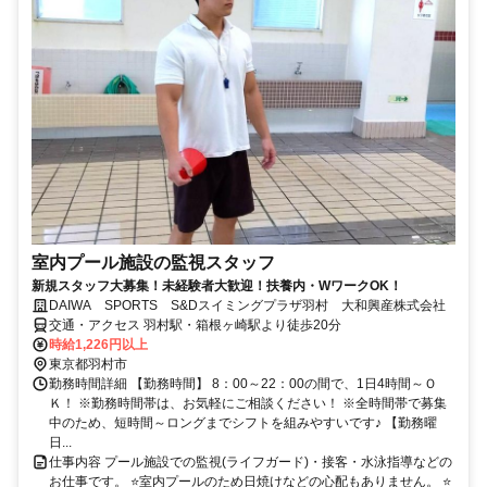
室内プール施設の監視スタッフ
新規スタッフ大募集！未経験者大歓迎！扶養内・WワークOK！
DAIWA SPORTS S&Dスイミングプラザ羽村 大和興産株式会社
交通・アクセス 羽村駅・箱根ヶ崎駅より徒歩20分
時給1,226円以上
東京都羽村市
勤務時間詳細 【勤務時間】 8：00～22：00の間で、1日4時間～Ｏ
Ｋ！ ※勤務時間帯は、お気軽にご相談ください！ ※全時間帯で募集
中のため、短時間～ロングまでシフトを組みやすいです♪ 【勤務曜
日...
仕事内容 プール施設での監視(ライフガード)・接客・水泳指導などの
お仕事です。 ⭐室内プールのため日焼けなどの心配もありません。 ⭐