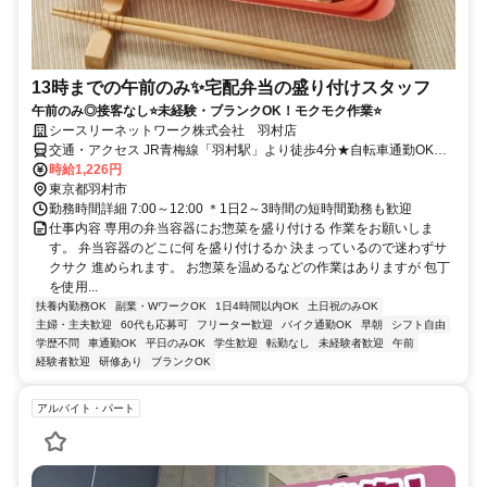
13時までの午前のみ✨宅配弁当の盛り付けスタッフ
午前のみ◎接客なし⭐未経験・ブランクOK！モクモク作業⭐
シースリーネットワーク株式会社 羽村店
交通・アクセス JR青梅線「羽村駅」より徒歩4分★自転車通勤OK★
バイク通勤OK★車通勤OK
時給1,226円
東京都羽村市
勤務時間詳細 7:00～12:00 ＊1日2～3時間の短時間勤務も歓迎
仕事内容 専用の弁当容器にお惣菜を盛り付ける 作業をお願いしま
す。 弁当容器のどこに何を盛り付けるか 決まっているので迷わずサ
クサク 進められます。 お惣菜を温めるなどの作業はありますが 包丁
を使用...
扶養内勤務OK
副業・WワークOK
1日4時間以内OK
土日祝のみOK
主婦・主夫歓迎
60代も応募可
フリーター歓迎
バイク通勤OK
早朝
シフト自由
学歴不問
車通勤OK
平日のみOK
学生歓迎
転勤なし
未経験者歓迎
午前
経験者歓迎
研修あり
ブランクOK
アルバイト・パート