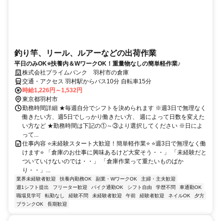
釣り竿、リール、ルアーなどの出荷作業
平日のみOK⭐扶養内＆WワークOK！重量物なしの簡単軽作業♪
株式会社プライムバンク 羽村市の倉庫
交通・アクセス 羽村駅からバス10分 自転車15分
時給1,226円～1,532円
東京都羽村市
勤務時間詳細 ★毎週自分でシフトを決められます ※週3日で無理なく
働きたい方、週5日でしっかり働きたい方、 週によって日数を変えた
い方など ★勤務時間は下記の①～③より選択してください ※日によ
って...
仕事内容 ⭐未経験スタート大歓迎！簡単軽作業⭐ ⭐週3日で無理なく働
けます⭐ 「倉庫のお仕事に興味あるけど大変そう・・」 「未経験だと
ついていけないのでは・・」 「倉庫作業って重たいものばか
り・・」...
業界未経験者歓迎
扶養内勤務OK
副業・WワークOK
主婦・主夫歓迎
週1シフト提出
フリーター歓迎
バイク通勤OK
シフト自由
学歴不問
車通勤OK
職場見学可
転勤なし
経験不問
未経験者歓迎
午前
経験者歓迎
ネイルOK
夕方
ブランクOK
長期歓迎