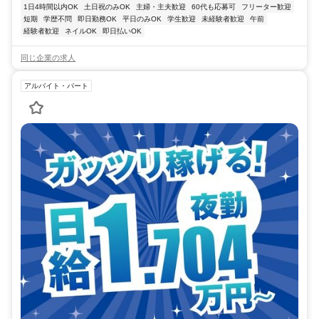
1日4時間以内OK
土日祝のみOK
主婦・主夫歓迎
60代も応募可
フリーター歓迎
短期
学歴不問
即日勤務OK
平日のみOK
学生歓迎
未経験者歓迎
午前
経験者歓迎
ネイルOK
即日払いOK
同じ企業の求人
アルバイト・パート