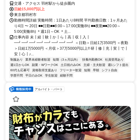
交通・アクセス 羽村駅から徒歩圏内
日給15,000円以上
東京都羽村市
勤務時間詳細 実働時間：1日あたり8時間 平均勤務日数：1ヶ月あた
り4日 〜 20日 ■■日勤■■8:00～17:00(実働8h) ■■夜勤■■20:00～
5:00(実働8h) ＊週1日～OK ＊土...
仕事内容 未┃経┃験┃か┃ら┃高┃収┃入┃
━┛━┛━┛━┛━┛━┛━┛━┛ ＜日勤＞日給1万3500円 ＜夜勤
＞日給1万5000円 ＜月収＞37万5000円以上!! 研┃修┃充┃実┃で┃
安┃心┃♪...
制服あり
業界未経験者歓迎
短期（3ヵ月以内）
扶養内勤務OK
社員登用あり
週1日からOK
副業・WワークOK
土日祝のみOK
主婦・主夫歓迎
週1シフト提出
60代も応募可
資格取得支援あり
フリーター歓迎
短期
早朝
シフト自由
学歴不問
平日のみOK
学生歓迎
経験不問
アルバイト・パート