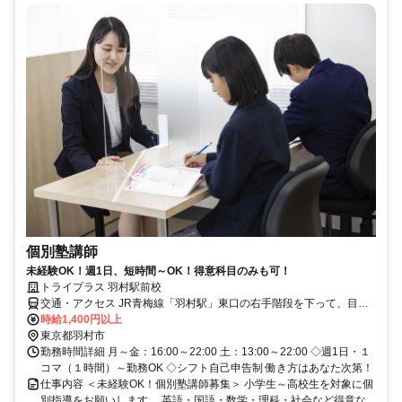
個別塾講師
未経験OK！週1日、短時間～OK！得意科目のみも可！
トライプラス 羽村駅前校
交通・アクセス JR青梅線「羽村駅」東口の右手階段を下って、目の
前のビルの3階（徒歩1分です） 小作駅から自転車15分
時給1,400円以上
東京都羽村市
勤務時間詳細 月～金：16:00～22:00 土：13:00～22:00 ◇週1日・１
コマ（１時間）～勤務OK ◇シフト自己申告制 働き方はあなた次第！
仕事内容 ＜未経験OK！個別塾講師募集＞ 小学生～高校生を対象に個
別指導をお願いします。 英語・国語・数学・理科・社会など得意な