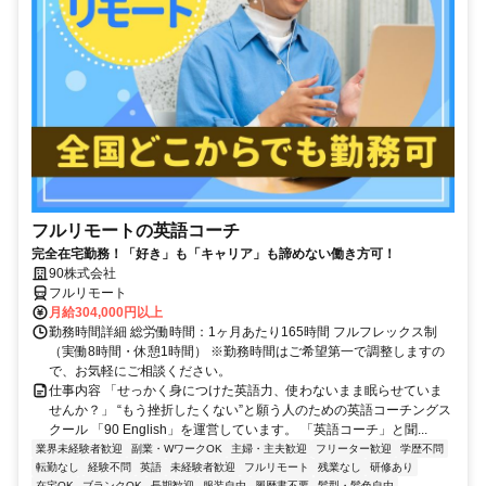
フルリモートの英語コーチ
完全在宅勤務！「好き」も「キャリア」も諦めない働き方可！
90株式会社
フルリモート
月給304,000円以上
勤務時間詳細 総労働時間：1ヶ月あたり165時間 フルフレックス制
（実働8時間・休憩1時間） ※勤務時間はご希望第一で調整しますの
で、お気軽にご相談ください。
仕事内容 「せっかく身につけた英語力、使わないまま眠らせていま
せんか？」 “もう挫折したくない”と願う人のための英語コーチングス
クール 「90 English」を運営しています。 「英語コーチ」と聞...
業界未経験者歓迎
副業・WワークOK
主婦・主夫歓迎
フリーター歓迎
学歴不問
転勤なし
経験不問
英語
未経験者歓迎
フルリモート
残業なし
研修あり
在宅OK
ブランクOK
長期歓迎
服装自由
履歴書不要
髪型・髪色自由