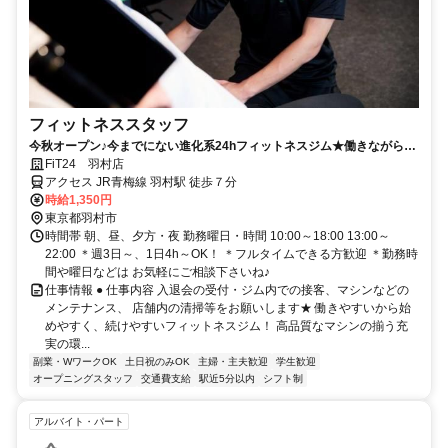
フィットネススタッフ
今秋オープン♪今までにない進化系24hフィットネスジム★働きながら楽
しく身体を動かせます♪
FiT24 羽村店
アクセス JR青梅線 羽村駅 徒歩７分
時給1,350円
東京都羽村市
時間帯 朝、昼、夕方・夜 勤務曜日・時間 10:00～18:00 13:00～
22:00 ＊週3日～、1日4h～OK！ ＊フルタイムできる方歓迎 ＊勤務時
間や曜日などは お気軽にご相談下さいね♪
仕事情報 ● 仕事内容 入退会の受付・ジム内での接客、マシンなどの
メンテナンス、 店舗内の清掃等をお願いします★ 働きやすいから始
めやすく、続けやすいフィットネスジム！ 高品質なマシンの揃う充
実の環...
副業・WワークOK
土日祝のみOK
主婦・主夫歓迎
学生歓迎
オープニングスタッフ
交通費支給
駅近5分以内
シフト制
アルバイト・パート