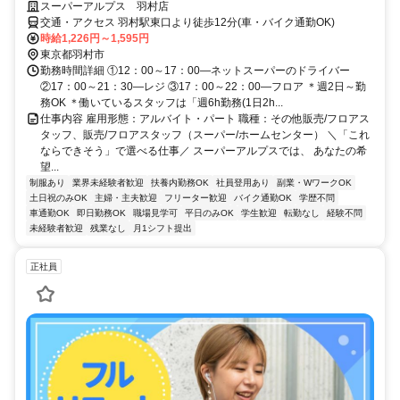
スーパーアルプス 羽村店
交通・アクセス 羽村駅東口より徒歩12分(車・バイク通勤OK)
時給1,226円～1,595円
東京都羽村市
勤務時間詳細 ①12：00～17：00―ネットスーパーのドライバー
②17：00～21：30―レジ ③17：00～22：00―フロア ＊週2日～勤
務OK ＊働いているスタッフは「週6h勤務(1日2h...
仕事内容 雇用形態：アルバイト・パート 職種：その他販売/フロアス
タッフ、販売/フロアスタッフ（スーパー/ホームセンター） ＼「これ
ならできそう」で選べる仕事／ スーパーアルプスでは、 あなたの希
望...
制服あり
業界未経験者歓迎
扶養内勤務OK
社員登用あり
副業・WワークOK
土日祝のみOK
主婦・主夫歓迎
フリーター歓迎
バイク通勤OK
学歴不問
車通勤OK
即日勤務OK
職場見学可
平日のみOK
学生歓迎
転勤なし
経験不問
未経験者歓迎
残業なし
月1シフト提出
正社員