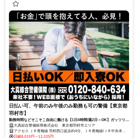
日払い可、午前のみ午後のみ勤務も可の警備【東京都
羽村市】
勤務時間などそこそこ自由に働ける【1日4時間/週2日～OK】ガッツリ稼
ぎたい方は8時間勤務もOK★
大真綜合警備保障株式会社 東京都羽村市エリア
アクセス ＪＲ青梅線 羽村西口徒歩約4分、ＪＲ青梅線/ＪＲ中央本線
小作西口徒歩約31分、ＪＲ青梅線/ＪＲ中央本線 福生西口徒歩約30分
日給6,010円～13,335円