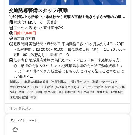
交通誘導警備スタッフ/夜勤
＼60代以上も活躍中／未経験から高収入可能！働きやすさが魅力の環境
で警備員デビューをしませんか！【月収34万円以上可能！日払いも
株式会社MSK 立川営業所
OK！】勤務3日前迄シフト申請が可能です！週1日～・短期もOK！あな
アクセス 現場への直行直帰OK
たのライフスタイルに合わせてお仕事しませんか！未経験者大歓迎！年
日給17,040円
代幅広く活躍しています。
東京都羽村市
勤務時間 実働時間：8時間/日 平均勤務日数：1ヶ月あたり4日～20日
・勤務時間： [1] 20:00～05:00 ・最低勤務日数（週）：1日 20：00～
翌5：00（休憩あり） ※週1日～O...
仕事内容 地域最高水準の高日給バイトデビューを！未経験から安
心・納得の高収入GET！ ＞＞地域最高水準の高日給で効率抜群！＜
＜ ようやく慣れてきた新生活はもちろん これから迎える連休などに
も ”働きや...
制服あり
業界未経験者歓迎
社員登用あり
週1日からOK
副業・WワークOK
土日祝のみOK
主婦・主夫歓迎
資格取得支援あり
フリーター歓迎
給料前払いOK
短期
早朝
シフト自由
学歴不問
即日勤務OK
平日のみOK
学生歓迎
経験不問
未経験者歓迎
午前
同じ企業の求人
アルバイト・パート