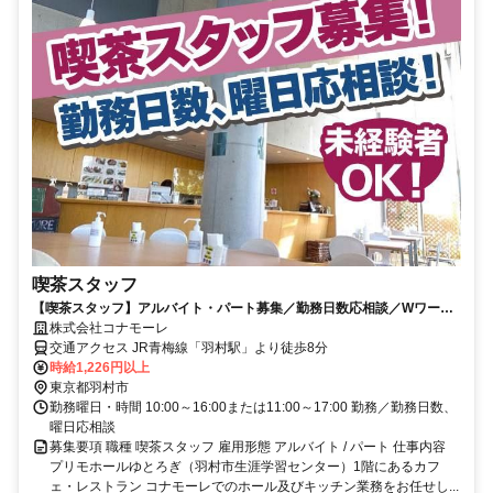
喫茶スタッフ
【喫茶スタッフ】アルバイト・パート募集／勤務日数応相談／Wワーク
OK／主婦・学生活躍中
株式会社コナモーレ
交通アクセス JR青梅線「羽村駅」より徒歩8分
時給1,226円以上
東京都羽村市
勤務曜日・時間 10:00～16:00または11:00～17:00 勤務／勤務日数、
曜日応相談
募集要項 職種 喫茶スタッフ 雇用形態 アルバイト / パート 仕事内容
プリモホールゆとろぎ（羽村市生涯学習センター）1階にあるカフ
ェ・レストラン コナモーレでのホール及びキッチン業務をお任せし...