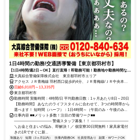
1日4時間の勤務!交通誘導警備【東京都羽村市】
【1日4時間/週2日～OK】直行直帰！即勤務可能！勤務地や勤務時間など
ライフスタイルに合わせて働ける
大真綜合警備保障株式会社 東京都羽村市エリア
アクセス ＪＲ青梅線 羽村西口徒歩約4分、ＪＲ青梅線/ＪＲ中央本線
小作西口徒歩約31分、ＪＲ青梅線/ＪＲ中央本線 福生西口徒歩約30分
日給6,010円～13,335円
東京都羽村市エリア(小作駅、羽村駅)
東京都羽村市
勤務時間 実働時間：4時間/日 平均勤務日数：1ヶ月あたり8日～20日
【勤務時間】 あなたのライフスタイルに合わせて、3つの時間帯から
選べます！ 短時間（ハーフ）：1日4時間～（午前のみ・午後のみ...
仕事内容 ■■メリット多数！注目の警備ワーク■■
―――――――――― 警備スタッフ募集！！ ――――――――――
＼お金と住まいの悩み、即解決！／ 個室寮30日間無料！家具家電付
きの1Rですぐに新...
制服あり
短期（3ヵ月以内）
扶養内勤務OK
社員登用あり
副業・WワークOK