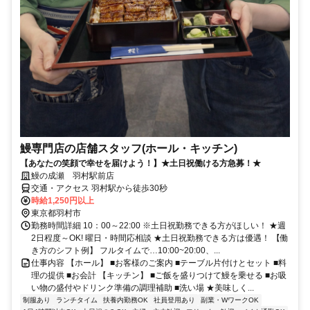
鰻専門店の店舗スタッフ(ホール・キッチン)
【あなたの笑顔で幸せを届けよう！】★土日祝働ける方急募！★
鰻の成瀬 羽村駅前店
交通・アクセス 羽村駅から徒歩30秒
時給1,250円以上
東京都羽村市
勤務時間詳細 10：00～22:00 ※土日祝勤務できる方がほしい！ ★週
2日程度～OK! 曜日・時間応相談 ★土日祝勤務できる方は優遇！ 【働
き方のシフト例】 フルタイムで…10:00~20:00、...
仕事内容 【ホール】 ■お客様のご案内 ■テーブル片付けとセット ■料
理の提供 ■お会計 【キッチン】 ■ご飯を盛りつけて鰻を乗せる ■お吸
い物の盛付やドリンク準備の調理補助 ■洗い場 ★美味しく...
制服あり
ランチタイム
扶養内勤務OK
社員登用あり
副業・WワークOK