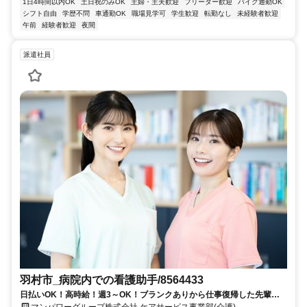
1日4時間以内OK
土日祝のみOK
主婦・主夫歓迎
フリーター歓迎
バイク通勤OK
シフト自由
学歴不問
車通勤OK
職場見学可
学生歓迎
転勤なし
未経験者歓迎
午前
経験者歓迎
夜間
派遣社員
羽村市_病院内での看護助手/8564433
日払いOK！高時給！週3～OK！ブランクありから仕事復帰した先輩や