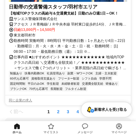
日勤帯の交通警備スタッフ/羽村市エリア
【地域TOPクラスの高給与＆交通費支給】日勤のみ◎週1日～OK！
サンエス警備保障株式会社
アクセス ＪＲ青梅線/ＪＲ中央本線 羽村東口徒歩約14分、ＪＲ青梅線/
ＪＲ中央本線 小作西口徒歩約17分、ＪＲ青梅線/ＪＲ中央本線 河辺北
日給13,000円～14,500円
口徒歩約40分 直行直帰OK＊交通費全額支給＊八王子支社（「京王八
東京都羽村市
王子駅」南口より徒歩3分程度）※支社が複数ある為、自宅の最寄り
勤務時間 実働時間：8時間/日 平均勤務日数：1ヶ月あたり4日～22日
などお近くの支社での面接OK！
・勤務曜日：月・火・水・木・金・土・日・祝 ・勤務時間： [1]
08:00～17:00 ・最低勤務日数（週）：1日 ※...
仕事内容 ■おすすめポイント ★★★★★★★★★★★★ 地域内TOP
クラスの高日給 ＼交通費も全額支給！／ ★★★★★★★★★★★★
＜サンエスで働く7つのメリット＞ ・業界屈指の高日給で稼げる！ ...
制服あり
扶養内勤務OK
社員登用あり
副業・WワークOK
主婦・主夫歓迎
60代も応募可
資格取得支援あり
フリーター歓迎
シフト自由
学歴不問
固定時間制
平日のみOK
学生歓迎
未経験者歓迎
交通費全額支給
研修あり
ブランクOK
70代も応募可
長期歓迎
フルタイム歓迎
同じ企業の求人
新着求人を受け取る
前へ
次へ
1
2
3
4
5
この条件の新着求人を受け取る
ホーム
マイリスト
メッセージ
マイページ