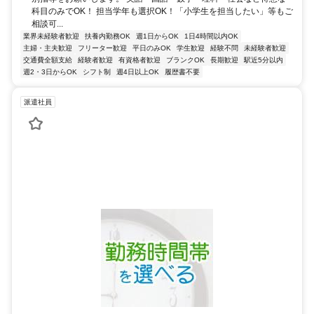
科目のみでOK！ 担当学年も選択OK！「小学生を担当したい」等もご
相談可...
業界未経験者歓迎
扶養内勤務OK
週1日からOK
1日4時間以内OK
主婦・主夫歓迎
フリーター歓迎
平日のみOK
学生歓迎
経験不問
未経験者歓迎
交通費全額支給
経験者歓迎
有資格者歓迎
ブランクOK
長期歓迎
駅近5分以内
週2・3日からOK
シフト制
週4日以上OK
履歴書不要
派遣社員