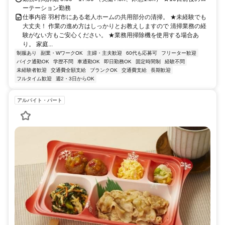
ーテーション勤務
仕事内容 羽村市にある老人ホームの共用部分の清掃。 ★未経験でも
大丈夫！ 作業の進め方はしっかりとお教えしますので 清掃業務の経
験がない方もご安心ください。 ★業務用掃除機を使用する場合あ
り。 家庭...
制服あり
副業・WワークOK
主婦・主夫歓迎
60代も応募可
フリーター歓迎
バイク通勤OK
学歴不問
車通勤OK
即日勤務OK
固定時間制
経験不問
未経験者歓迎
交通費全額支給
ブランクOK
交通費支給
長期歓迎
フルタイム歓迎
週2・3日からOK
アルバイト・パート