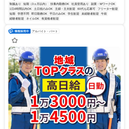
制服あり
短期（3ヵ月以内）
扶養内勤務OK
社員登用あり
副業・WワークOK
1日4時間以内OK
土日祝のみOK
主婦・主夫歓迎
60代も応募可
フリーター歓迎
短期
学歴不問
即日勤務OK
平日のみOK
学生歓迎
未経験者歓迎
午前
経験者歓迎
ネイルOK
有資格者歓迎
アルバイト・パート