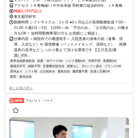
ミドル世代も多数活躍中♪
マンパワーグループ株式会社 ケアサービス事業部(介護)
アクセス ＪＲ青梅線/ＪＲ中央本線 羽村東口徒歩約9分、ＪＲ青梅線/
ＪＲ中央本線 福生東口徒歩約34分、ＪＲ八高線 東福生西口徒歩約34
時給1,700円以上
分 車・バイク通勤OK（派遣先による）
東京都羽村市
勤務時間 シフトサイクル：1ヶ月 ●3ヶ月以上の長期勤務歓迎 7:00～
21:00 ※週2日～5日、1日6h～ok 「平日のみ」「土日祝のみ」の働き
方もOK！ 短時間勤務希望の方も お気軽にご相談く...
仕事内容 ＜病院内での看護助手＞ 入院患者の身体介助（食事、排
泄、入浴など）や 環境整備（ベッドメイキング、清掃など）、 医療
器具の洗浄など しっかり教えて頂ける環境です 【立川支店(看
護)_856...
業界未経験者歓迎
副業・WワークOK
バイク通勤OK
学歴不問
車通勤OK
職場見学可
経験不問
交通費全額支給
残業なし
月1シフト提出
ブランクOK
育休あり
シフト制
土日祝休み
服装自由
履歴書不要
友達と応募OK
髪型・髪色自由
同じ企業の求人
アルバイト・パート