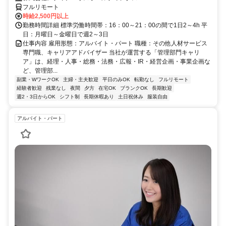
フルリモート
時給2,500円以上
勤務時間詳細 標準労働時間帯：16：00～21：00の間で1日2～4h 平
日：月曜日～金曜日で週2～3日
仕事内容 雇用形態：アルバイト・パート 職種：その他人材サービス
専門職、キャリアアドバイザー 当社が運営する「管理部門キャリ
ア」は、経理・人事・総務・法務・広報・IR・経営企画・事業企画な
ど、管理部...
副業・WワークOK
主婦・主夫歓迎
平日のみOK
転勤なし
フルリモート
経験者歓迎
残業なし
夜間
夕方
在宅OK
ブランクOK
長期歓迎
週2・3日からOK
シフト制
長期休暇あり
土日祝休み
服装自由
アルバイト・パート