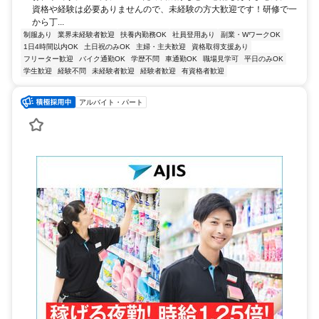
資格や経験は必要ありませんので、未経験の方大歓迎です！研修で一
から丁...
制服あり
業界未経験者歓迎
扶養内勤務OK
社員登用あり
副業・WワークOK
1日4時間以内OK
土日祝のみOK
主婦・主夫歓迎
資格取得支援あり
フリーター歓迎
バイク通勤OK
学歴不問
車通勤OK
職場見学可
平日のみOK
学生歓迎
経験不問
未経験者歓迎
経験者歓迎
有資格者歓迎
アルバイト・パート