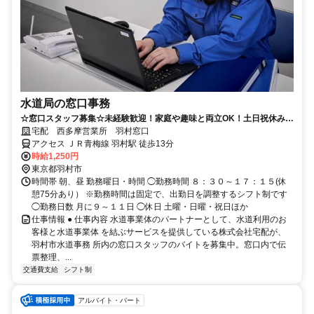
水道局の窓口事務
☆窓口スタッフ募集☆未経験歓迎！家庭や趣味と両立OK！土日祝休み、
月に9～11日間のお仕事！
宅配 西多摩営業所 羽村窓口
アクセス ＪＲ青梅線 羽村駅 徒歩13分
時給1,250円
東京都羽村市
時間帯 朝、昼 勤務曜日・時間 ◯勤務時間 ８：３０～１７：１５(休
憩75分あり） ※勤務時間は固定で、出勤日を調整するシフト制です
◯勤務日数 月に９～１１日 ◯休日 土曜・日曜・祝日ほか
仕事情報 ● 仕事内容 水道事業体のパートナーとして、水道利用のお
客様と水道事業体 を結ぶサービスを提供している株式会社宅配が、
羽村市水道事務 所内の窓口スタッフのバイトを募集中。窓口内で伝
票整理、...
交通費支給
シフト制
アルバイト・パート