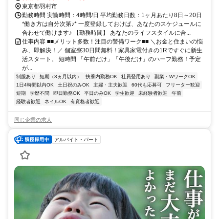
東京都羽村市エリア(小作駅、羽村駅)
東京都羽村市
勤務時間 実働時間：4時間/日 平均勤務日数：1ヶ月あたり8日～20日
*働き方は自分次第♪* 一度登録しておけば、あなたのスケジュールに
合わせて働けます♪ 【勤務時間】 あなたのライフスタイルに合...
仕事内容 ■■メリット多数！注目の警備ワーク■■ ＼お金と住まいの悩
み、即解決！／ 個室寮30日間無料！家具家電付きの1Rですぐに新生
活スタート。 短時間 「午前だけ」「午後だけ」のハーフ勤務！予定
が...
制服あり
短期（3ヵ月以内）
扶養内勤務OK
社員登用あり
副業・WワークOK
1日4時間以内OK
土日祝のみOK
主婦・主夫歓迎
60代も応募可
フリーター歓迎
短期
学歴不問
即日勤務OK
平日のみOK
学生歓迎
未経験者歓迎
午前
経験者歓迎
ネイルOK
有資格者歓迎
同じ企業の求人
アルバイト・パート