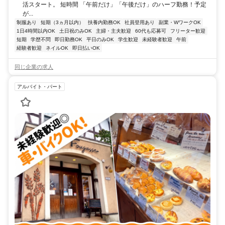
活スタート。 短時間 「午前だけ」「午後だけ」のハーフ勤務！予定
が...
制服あり
短期（3ヵ月以内）
扶養内勤務OK
社員登用あり
副業・WワークOK
1日4時間以内OK
土日祝のみOK
主婦・主夫歓迎
60代も応募可
フリーター歓迎
短期
学歴不問
即日勤務OK
平日のみOK
学生歓迎
未経験者歓迎
午前
経験者歓迎
ネイルOK
即日払いOK
同じ企業の求人
アルバイト・パート