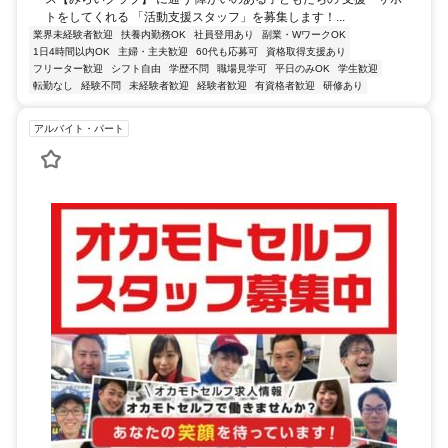
トをしてくれる 「活動支援スタッフ」を募集します！...
業界未経験者歓迎
扶養内勤務OK
社員登用あり
副業・WワークOK
1日4時間以内OK
主婦・主夫歓迎
60代も応募可
資格取得支援あり
フリーター歓迎
シフト自由
学歴不問
職場見学可
平日のみOK
学生歓迎
転勤なし
経験不問
未経験者歓迎
経験者歓迎
有資格者歓迎
研修あり
アルバイト・パート