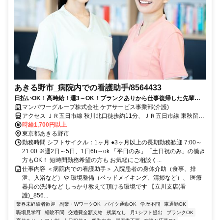
あきる野市_病院内での看護助手/8564433
日払いOK！高時給！週3～OK！ブランクありから仕事復帰した先輩や
ミドル世代も多数活躍中♪
マンパワーグループ株式会社 ケアサービス事業部(介護)
アクセス ＪＲ五日市線 秋川北口徒歩約11分、ＪＲ五日市線 東秋留徒
歩約30分、ＪＲ五日市線 武蔵引田徒歩約31分 車・バイク通勤
時給1,700円以上
OK（派遣先による）
東京都あきる野市
勤務時間 シフトサイクル：1ヶ月 ●3ヶ月以上の長期勤務歓迎 7:00～
21:00 ※週2日～5日、1日6h～ok 「平日のみ」「土日祝のみ」の働き
方もOK！ 短時間勤務希望の方も お気軽にご相談く...
仕事内容 ＜病院内での看護助手＞ 入院患者の身体介助（食事、排
泄、入浴など）や 環境整備（ベッドメイキング、清掃など）、 医療
器具の洗浄など しっかり教えて頂ける環境です 【立川支店(看
護)_856...
業界未経験者歓迎
副業・WワークOK
バイク通勤OK
学歴不問
車通勤OK
職場見学可
経験不問
交通費全額支給
残業なし
月1シフト提出
ブランクOK