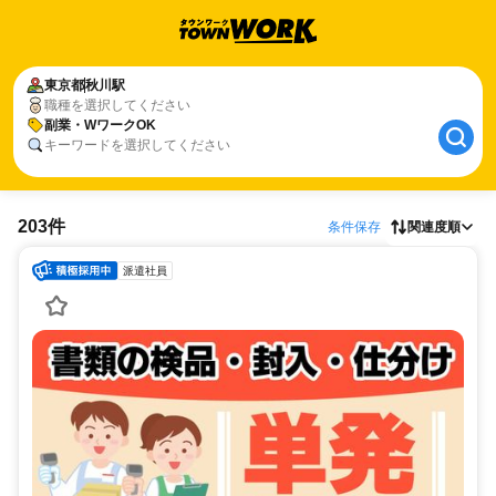
東京都
秋川駅
職種を選択してください
副業・WワークOK
キーワードを選択してください
203件
条件保存
関連度順
派遣社員