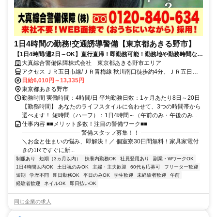
1日4時間の勤務!交通誘導警備【東京都あきる野市】
【1日4時間/週2日～OK】直行直帰！即勤務可能！勤務地や勤務時間など
ライフスタイルに合わせて働ける
大真綜合警備保障株式会社 東京都あきる野市エリア
アクセス ＪＲ五日市線/ＪＲ青梅線 秋川南口徒歩約4分、ＪＲ五日市
線/ＪＲ青梅線 武蔵引田徒歩約23分、ＪＲ五日市線/ＪＲ青梅線 東秋留
日給6,010円～13,335円
徒歩約36分 東京都あきる野市エリア(福生駅、東福生駅)
東京都あきる野市
勤務時間 実働時間：4時間/日 平均勤務日数：1ヶ月あたり8日～20日
【勤務時間】 あなたのライフスタイルに合わせて、3つの時間帯から
選べます！ 短時間（ハーフ）：1日4時間～（午前のみ・午後のみ...
仕事内容 ■■メリット多数！注目の警備ワーク■■
―――――――――― 警備スタッフ募集！！ ――――――――――
＼お金と住まいの悩み、即解決！／ 個室寮30日間無料！家具家電付
きの1Rですぐに新...
制服あり
短期（3ヵ月以内）
扶養内勤務OK
社員登用あり
副業・WワークOK
1日4時間以内OK
土日祝のみOK
主婦・主夫歓迎
60代も応募可
フリーター歓迎
短期
学歴不問
即日勤務OK
平日のみOK
学生歓迎
未経験者歓迎
午前
経験者歓迎
ネイルOK
即日払いOK
同じ企業の求人