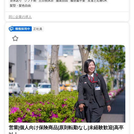
育休あり
シフト制
土日祝休み
服装自由
履歴書不要
友達と応募OK
髪型・髪色自由
同じ企業の求人
正社員
営業|個人向け保険商品|原則転勤なし|未経験歓迎|高卒