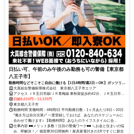
日払い可、午前のみ午後のみ勤務も可の警備【東京都
八王子市】
勤務時間などそこそこ自由に働ける【1日4時間/週2日～OK】ガッツリ稼
ぎたい方は8時間勤務もOK★
大真綜合警備保障株式会社 東京都八王子市エリア
アクセス ＪＲ五日市線/ＪＲ青梅線 東秋留徒歩約42分、ＪＲ五日市線/
ＪＲ青梅線 秋川南口徒歩約42分、ＪＲ五日市線/ＪＲ青梅線 武蔵引田
日給6,010円～13,335円
徒歩約52分 東京都八王子市エリア(京王片倉駅、京王八王子駅、京王
東京都八王子市
堀之内駅、小宮駅)
勤務時間 実働時間：4時間/日 平均勤務日数：1ヶ月あたり8日～20日
*働き方は自分次第♪* 一度登録しておけば、あなたのスケジュールに
合わせて働けます♪ 【勤務時間】 あなたのライフスタイルに合...
仕事内容 ■■メリット多数！注目の警備ワーク■■ ＼お金と住まいの悩
み、即解決！／ 個室寮30日間無料！家具家電付きの1Rですぐに新生