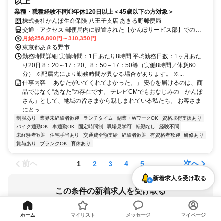
以上
業種・職種経験不問◎年休120日以上＜45歳以下の方対象＞
株式会社かんぽ生命保険 八王子支店 あきる野郵便局
交通・アクセス 郵便局内に設置された【かんぽサービス部】での勤
務となります
月給256,800円～310,350円
東京都あきる野市
勤務時間詳細 実働時間：1日あたり8時間 平均勤務日数：1ヶ月あた
り20日 8：20～17：20、8：50～17：50等（実働8時間／休憩60
分） ※配属先により勤務時間が異なる場合があります。 ※...
仕事内容 「あなたがいてくれてよかった。」 安心を届けるのは、商
品ではなく“あなた”の存在です。 テレビCMでもおなじみの「かんぽ
さん」として、地域の皆さまから親しまれている私たち。 お客さま
にとっ...
制服あり
業界未経験者歓迎
ランチタイム
副業・WワークOK
資格取得支援あり
バイク通勤OK
車通勤OK
固定時間制
職場見学可
転勤なし
経験不問
未経験者歓迎
住宅手当あり
交通費全額支給
経験者歓迎
有資格者歓迎
研修あり
賞与あり
ブランクOK
育休あり
前へ
次へ
1
2
3
4
5
新着求人を受け取る
この条件の新着求人を受け取る
東京都 / 秋川駅
ホーム
マイリスト
メッセージ
マイページ
副業・WワークOK