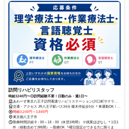
訪問リハビリスタッフ
時給3240円〜◎訪問経験不要！日勤のみ・週1日〜
あわーず東京八王子訪問看護リハビリステーション(川口町サテライ
ト)/株式会社あわーず
交通・アクセス JR八王子駅バス34分 榎木停徒歩5分 ＊車通勤OK！
＊転勤なし ＊U・Iターン歓迎
時給3,240円～3,840円
東京都八王子市
勤務時間詳細 9：00～18：00（休憩1時間） ※残業ほぼなし ＊1日1
件（移動含めて3時間）～勤務OK ┗曜日固定ができる方に限りま