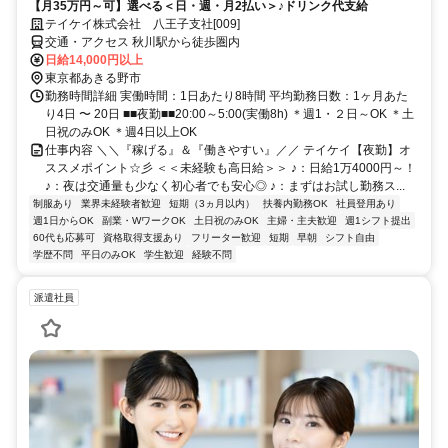
【月35万円～可】選べる＜日・週・月2払い＞♪ドリンク代支給
テイケイ株式会社 八王子支社[009]
交通・アクセス 秋川駅から徒歩圏内
日給14,000円以上
東京都あきる野市
勤務時間詳細 実働時間：1日あたり8時間 平均勤務日数：1ヶ月あた
り4日 〜 20日 ■■夜勤■■20:00～5:00(実働8h) ＊週1・２日～OK ＊土
日祝のみOK ＊週4日以上OK
仕事内容 ＼＼『稼げる』＆『働きやすい』／／ テイケイ【夜勤】オ
ススメポイント☆彡 ＜＜未経験も高日給＞＞ ♪：日給1万4000円～！
♪：夜は交通量も少なく初心者でも安心◎ ♪：まずはお試し勤務ス...
制服あり
業界未経験者歓迎
短期（3ヵ月以内）
扶養内勤務OK
社員登用あり
週1日からOK
副業・WワークOK
土日祝のみOK
主婦・主夫歓迎
週1シフト提出
60代も応募可
資格取得支援あり
フリーター歓迎
短期
早朝
シフト自由
学歴不問
平日のみOK
学生歓迎
経験不問
派遣社員