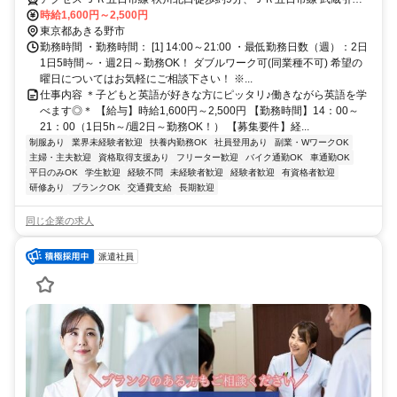
徒歩約29分、ＪＲ五日市線 東秋留徒歩約30分 JR五日市線「秋川駅」
時給1,600円～2,500円
より徒歩8分 ／近隣教室への勤務も応相談 ※屋内禁煙
東京都あきる野市
勤務時間 ・勤務時間： [1] 14:00～21:00 ・最低勤務日数（週）：2日
1日5時間～・週2日～勤務OK！ ダブルワーク可(同業種不可) 希望の
曜日についてはお気軽にご相談下さい！ ※...
仕事内容 ＊子どもと英語が好きな方にピッタリ♪働きながら英語を学
べます◎＊ 【給与】時給1,600円～2,500円 【勤務時間】14：00～
21：00（1日5h～/週2日～勤務OK！） 【募集要件】経...
制服あり
業界未経験者歓迎
扶養内勤務OK
社員登用あり
副業・WワークOK
主婦・主夫歓迎
資格取得支援あり
フリーター歓迎
バイク通勤OK
車通勤OK
平日のみOK
学生歓迎
経験不問
未経験者歓迎
経験者歓迎
有資格者歓迎
研修あり
ブランクOK
交通費支給
長期歓迎
同じ企業の求人
派遣社員