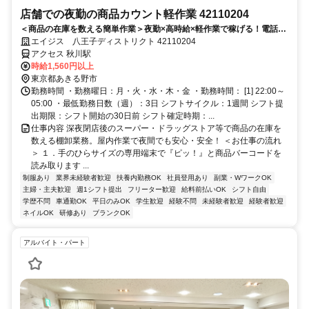
店舗での夜勤の商品カウント軽作業 42110204
＜商品の在庫を数える簡単作業＞夜勤×高時給×軽作業で稼げる！電話面
接で来社＆履歴書不要！
エイジス 八王子ディストリクト 42110204
アクセス 秋川駅
時給1,560円以上
東京都あきる野市
勤務時間 ・勤務曜日：月・火・水・木・金 ・勤務時間： [1] 22:00～
05:00 ・最低勤務日数（週）：3日 シフトサイクル：1週間 シフト提
出期限：シフト開始の30日前 シフト確定時期：...
仕事内容 深夜閉店後のスーパー・ドラッグストア等で商品の在庫を
数える棚卸業務。屋内作業で夜間でも安心・安全！ ＜お仕事の流れ
＞ １．手のひらサイズの専用端末で『ピッ！』と商品バーコードを
読み取ります ...
制服あり
業界未経験者歓迎
扶養内勤務OK
社員登用あり
副業・WワークOK
主婦・主夫歓迎
週1シフト提出
フリーター歓迎
給料前払いOK
シフト自由
学歴不問
車通勤OK
平日のみOK
学生歓迎
経験不問
未経験者歓迎
経験者歓迎
ネイルOK
研修あり
ブランクOK
アルバイト・パート