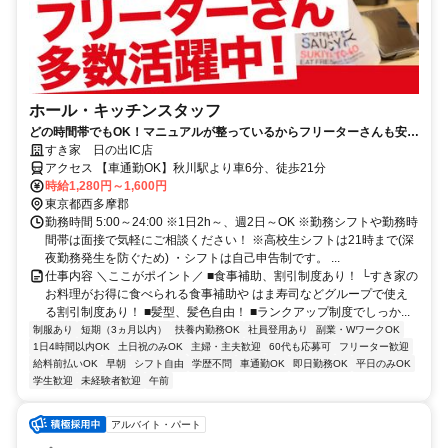
ホール・キッチンスタッフ
どの時間帯でもOK！マニュアルが整っているからフリーターさんも安心
です♪
すき家 日の出IC店
アクセス 【車通勤OK】秋川駅より車6分、徒歩21分
時給1,280円～1,600円
東京都西多摩郡
勤務時間 5:00～24:00 ※1日2h～、週2日～OK ※勤務シフトや勤務時
間帯は面接で気軽にご相談ください！ ※高校生シフトは21時まで(深
夜勤務発生を防ぐため) ・シフトは自己申告制です。 ...
仕事内容 ＼ここがポイント／ ■食事補助、割引制度あり！ └すき家の
お料理がお得に食べられる食事補助や はま寿司などグループで使え
る割引制度あり！ ■髪型、髪色自由！ ■ランクアップ制度でしっか...
制服あり
短期（3ヵ月以内）
扶養内勤務OK
社員登用あり
副業・WワークOK
1日4時間以内OK
土日祝のみOK
主婦・主夫歓迎
60代も応募可
フリーター歓迎
給料前払いOK
早朝
シフト自由
学歴不問
車通勤OK
即日勤務OK
平日のみOK
学生歓迎
未経験者歓迎
午前
アルバイト・パート