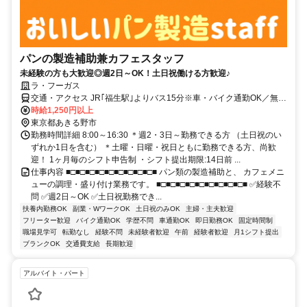
パンの製造補助兼カフェスタッフ
未経験の方も大歓迎◎週2日～OK！土日祝働ける方歓迎♪
ラ・フーガス
交通・アクセス JR｢福生駅｣よりバス15分※車・バイク通勤OK／無料
駐車場あり
時給1,250円以上
東京都あきる野市
勤務時間詳細 8:00～16:30 ＊週2・3日～勤務できる方 （土日祝のい
ずれか1日を含む） ＊土曜・日曜・祝日ともに勤務できる方、尚歓
迎！ 1ヶ月毎のシフト申告制 ・シフト提出期限:14日前 ...
仕事内容 ■□■□■□■□■□■□■□■□■□■ パン類の製造補助と、 カフェメニ
ューの調理・盛り付け業務です。 ■□■□■□■□■□■□■□■□■□■ ✅経験不
問 ✅週2日～OK ✅土日祝勤務でき...
扶養内勤務OK
副業・WワークOK
土日祝のみOK
主婦・主夫歓迎
フリーター歓迎
バイク通勤OK
学歴不問
車通勤OK
即日勤務OK
固定時間制
職場見学可
転勤なし
経験不問
未経験者歓迎
午前
経験者歓迎
月1シフト提出
ブランクOK
交通費支給
長期歓迎
アルバイト・パート