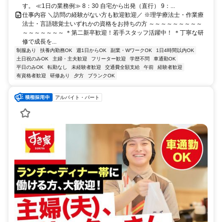
す。 ≪1日の業務例≫ 8：30 自宅から出発（直行） 9：...
仕事内容 ＼訪問の経験がない方も歓迎歓迎／ ※理学療法士・作業療
法士・言語聴覚士いずれかの資格をお持ちの方 ～～～～～～～～～
～～～～～～～ ＊第二新卒歓迎！若手スタッフ活躍中！ ＊丁寧な研
修で成長を...
制服あり
扶養内勤務OK
週1日からOK
副業・WワークOK
1日4時間以内OK
土日祝のみOK
主婦・主夫歓迎
フリーター歓迎
学歴不問
車通勤OK
平日のみOK
転勤なし
未経験者歓迎
交通費全額支給
午前
経験者歓迎
有資格者歓迎
研修あり
夕方
ブランクOK
アルバイト・パート