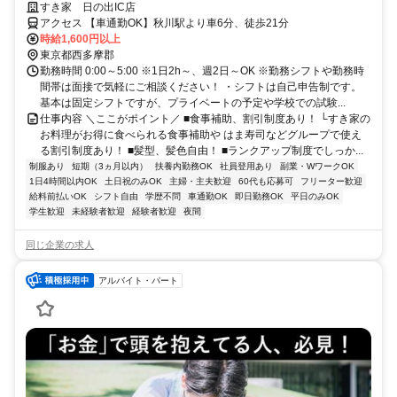
て働ける◎
すき家 日の出IC店
アクセス 【車通勤OK】秋川駅より車6分、徒歩21分
時給1,600円以上
東京都西多摩郡
勤務時間 0:00～5:00 ※1日2h～、週2日～OK ※勤務シフトや勤務時
間帯は面接で気軽にご相談ください！ ・シフトは自己申告制です。
基本は固定シフトですが、プライベートの予定や学校での試験...
仕事内容 ＼ここがポイント／ ■食事補助、割引制度あり！ └すき家の
お料理がお得に食べられる食事補助や はま寿司などグループで使え
る割引制度あり！ ■髪型、髪色自由！ ■ランクアップ制度でしっか...
制服あり
短期（3ヵ月以内）
扶養内勤務OK
社員登用あり
副業・WワークOK
1日4時間以内OK
土日祝のみOK
主婦・主夫歓迎
60代も応募可
フリーター歓迎
給料前払いOK
シフト自由
学歴不問
車通勤OK
即日勤務OK
平日のみOK
学生歓迎
未経験者歓迎
経験者歓迎
夜間
同じ企業の求人
アルバイト・パート