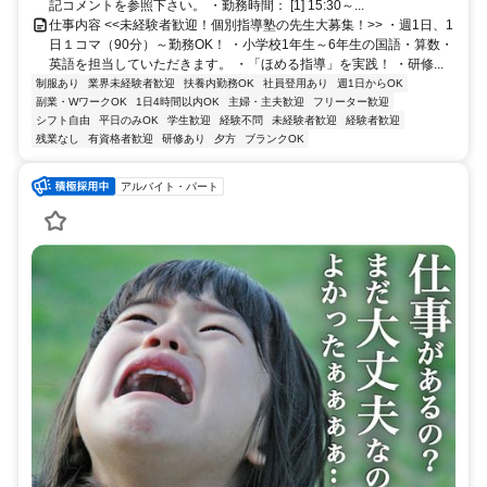
記コメントを参照下さい。 ・勤務時間： [1] 15:30～...
仕事内容 <<未経験者歓迎！個別指導塾の先生大募集！>> ・週1日、1
日１コマ（90分）～勤務OK！ ・小学校1年生～6年生の国語・算数・
英語を担当していただきます。 ・「ほめる指導」を実践！ ・研修...
制服あり
業界未経験者歓迎
扶養内勤務OK
社員登用あり
週1日からOK
副業・WワークOK
1日4時間以内OK
主婦・主夫歓迎
フリーター歓迎
シフト自由
平日のみOK
学生歓迎
経験不問
未経験者歓迎
経験者歓迎
残業なし
有資格者歓迎
研修あり
夕方
ブランクOK
アルバイト・パート