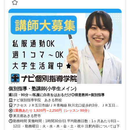
個別指導・塾講師(小学生メイン)
週1日・90分～/私服に白衣をはおるだけ◎得意教科×個別指導
ナビ個別指導学院 あきる野校
アクセス ＪＲ五日市線/ＪＲ青梅線 秋川北口徒歩約3分、ＪＲ五日市
線 武蔵引田徒歩約23分、ＪＲ五日市線/ＪＲ青梅線 東秋留徒歩約31分
1業務あたり 1,920円～2,250円（レッスン 90分）
秋川駅より徒歩3分
東京都あきる野市
勤務時間 実働時間：1時間30分/日 平均勤務日数：1ヶ月あたり8日～
12日 ・勤務曜日：火・水・木・金・土・祝※ 注釈内容については下