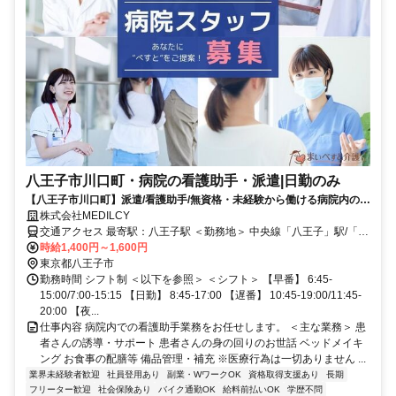
八王子市川口町・病院の看護助手・派遣|日勤のみ
【八王子市川口町】派遣/看護助手/無資格・未経験から働ける病院内のサ
ポート業務
株式会社MEDILCY
交通アクセス 最寄駅：八王子駅 ＜勤務地＞ 中央線「八王子」駅/「西
八王子」駅 京王線「京王八王子」駅 ※車/バイク通勤も無料駐車場完
時給1,400円～1,600円
備
東京都八王子市
勤務時間 シフト制 ＜以下を参照＞ ＜シフト＞ 【早番】 6:45-
15:00/7:00-15:15 【日勤】 8:45-17:00 【遅番】 10:45-19:00/11:45-
20:00 【夜...
仕事内容 病院内での看護助手業務をお任せします。 ＜主な業務＞ 患
者さんの誘導・サポート 患者さんの身の回りのお世話 ベッドメイキ
ング お食事の配膳等 備品管理・補充 ※医療行為は一切ありません ...
業界未経験者歓迎
社員登用あり
副業・WワークOK
資格取得支援あり
長期
フリーター歓迎
社会保険あり
バイク通勤OK
給料前払いOK
学歴不問