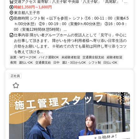
交通アクセス 最寄駅：八王子駅 中央線「八王子駅」「高尾駅」「西
八王子駅」 ※車、バイク、自転車通勤OK！
時給1,350円～1,600円
東京都八王子市
勤務時間 シフト制 ＜以下を参照＞ シフト ①6：00-11：00（実働4.5
ｈ/30分休憩） ②9：00-19：00（実働9ｈ/60分休憩） ③16：00-9：
00（実働12時間/休憩5時間） ...
仕事内容 障がい者グループホームの世話人として「見守り」中心に
お仕事して頂きます。 障がいを持つ利用者様へ寄り添い日常生活の
介助をお願いします。 ※初めての方でも最初は同伴し寄り添うコツ
を教えて頂ける...
副業・WワークOK
バイク通勤OK
未経験者歓迎
交通費全額支給
経験者歓迎
夜間
週払いOK
交通費支給
日中
週2・3日からOK
シフト制
日払いOK
正社員