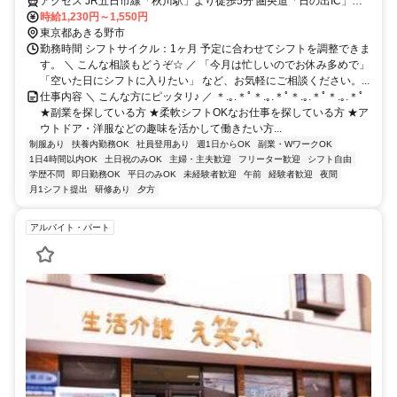
アクセス JR五日市線「秋川駅」より徒歩5分 圏央道「日の出IC」出
口より車で5分
時給1,230円～1,550円
東京都あきる野市
勤務時間 シフトサイクル：1ヶ月 予定に合わせてシフトを調整できま
す。 ＼ こんな相談もどうぞ☆ ／ 「今月は忙しいのでお休み多めで」
「空いた日にシフトに入りたい」 など、お気軽にご相談ください。...
仕事内容 ＼ こんな方にピッタリ♪ ／ ＊.｡.＊ﾟ＊.｡.＊ﾟ＊.｡.＊ﾟ＊.｡.＊ﾟ
★副業を探している方 ★柔軟シフトOKなお仕事を探している方 ★ア
ウトドア・洋服などの趣味を活かして働きたい方...
制服あり
扶養内勤務OK
社員登用あり
週1日からOK
副業・WワークOK
1日4時間以内OK
土日祝のみOK
主婦・主夫歓迎
フリーター歓迎
シフト自由
学歴不問
即日勤務OK
平日のみOK
未経験者歓迎
午前
経験者歓迎
夜間
月1シフト提出
研修あり
夕方
アルバイト・パート