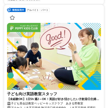
アルバイト・パート
子ども向け英語教室スタッフ
【未経験OK】1日5h 週2～OK！英語が好き/活かしたい方歓迎◎主婦
(夫)/学生も活躍中！
子ども英会話教室ペッピーキッズクラブ あきる野教室
アクセス ＪＲ五日市線 秋川北口徒歩約9分、ＪＲ五日市線 武蔵引田