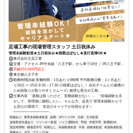
足場工事の現場管理スタッフ 土日祝休み
管理未経験歓迎★土日祝休み★残業ほぼなし★直行直帰OK★
株式会社立花工業
交通・アクセス JR中央線「八王子駅」から車で18分 ／JR八王子駅北
口バス停から乗車後、「川口事務所」バス停下車、徒歩7分
月給255,000円以上
東京都八王子市
勤務時間詳細 実働時間：1日あたり8時間 平均勤務日数：1ヶ月あた
り20日 〜 25日 8:30～17:30 ◎残業ほぼなし！ 自社チームとの連携の
ため段取りが取りやすくスムーズ♪ 無理な受注や工期...
仕事内容 「資格は取ったけど、実務経験がない…」 「現場経験を活
かして、管理側に挑戦したい」 そんな方、必見💡 管理未経験からで
も安心の環境で、 安定のキャリアが目指せます✨
━━━━━━━━━━...
制服あり
業界未経験者歓迎
副業・WワークOK
主婦・主夫歓迎
資格取得支援あり
フリーター歓迎
バイク通勤OK
早朝
学歴不問
車通勤OK
固定時間制
職場見学可
転勤なし
未経験者歓迎
午前
経験者歓迎
有資格者歓迎
研修あり
夕方
ブランクOK