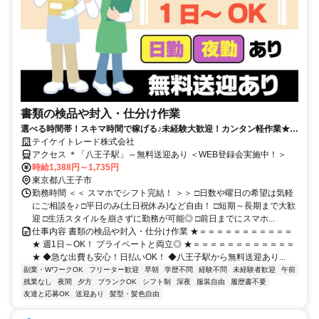
書類の検品や封入・仕分け作業
選べる時間帯！スキマ時間で稼げる♪未経験大歓迎！カンタン軽作業★週
1日～OK！会話少なめ◎
テイケイトレード株式会社
アクセス ＊「八王子駅」～無料送迎あり ＜WEB登録会実施中！＞
時給1,388円～1,735円
東京都八王子市
勤務時間 ＜＜ スマホでシフト完結！ ＞＞ □日数や曜日の希望は気軽
にご相談を♪ □平日のみ(土日祝休み)など自由！ □短期～長期まで大歓
迎 □生活スタイルを崩さずに勤務が可能◎ □前日までにスマホ...
仕事内容 書類の検品や封入・仕分け作業 ★＝＝＝＝＝＝＝＝＝＝＝
★ 週1日～OK！ プライベートと両立◎ ★＝＝＝＝＝＝＝＝＝＝＝＝
★ ◆急な出費も安心！日払いOK！ ◆八王子駅から無料送迎あり...
副業・WワークOK
フリーター歓迎
早朝
学歴不問
経験不問
未経験者歓迎
午前
残業なし
夜間
夕方
ブランクOK
シフト制
深夜
服装自由
履歴書不要
友達と応募OK
送迎あり
髪型・髪色自由