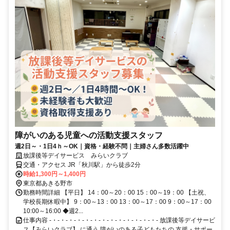
障がいのある児童への活動支援スタッフ
週2日～・1日4ｈ～OK｜資格・経験不問｜主婦さん多数活躍中
放課後等デイサービス みらいクラブ
交通・アクセス JR「秋川駅」から徒歩2分
時給1,300円～1,400円
東京都あきる野市
勤務時間詳細 【平日】 14：00～20：00 15：00～19：00 【土祝、
学校長期休暇中】 9：00～13：00 13：00～17：00 9：00～17：00
10:00～16:00 ◆週2...
仕事内容 -・-・-・-・-・-・-・-・-・-・-・-・-・- 放課後等デイサービ
ス【みらいクラブ】 に通う 障がいのある子どもたちの 支援・サポー