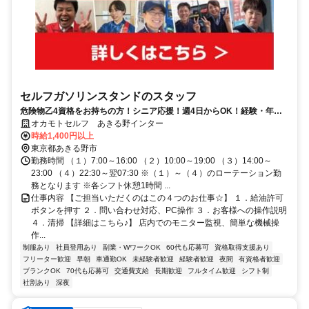
セルフガソリンスタンドのスタッフ
危険物乙4資格をお持ちの方！シニア応援！週4日からOK！経験・年齢
不問！社割で家族もお得に給油♪
オカモトセルフ あきる野インター
時給1,400円以上
東京都あきる野市
勤務時間 （１）7:00～16:00 （２）10:00～19:00 （３）14:00～
23:00 （４）22:30～翌07:30 ※（１）～（４）のローテーション勤
務となります ※各シフト休憩1時間 ...
仕事内容 【ご担当いただくのはこの４つのお仕事☆】 １．給油許可
ボタンを押す ２．問い合わせ対応、PC操作 ３．お客様への操作説明
４．清掃 【詳細はこちら♪】 店内でのモニター監視、簡単な機械操
作...
制服あり
社員登用あり
副業・WワークOK
60代も応募可
資格取得支援あり
フリーター歓迎
早朝
車通勤OK
未経験者歓迎
経験者歓迎
夜間
有資格者歓迎
ブランクOK
70代も応募可
交通費支給
長期歓迎
フルタイム歓迎
シフト制
社割あり
深夜