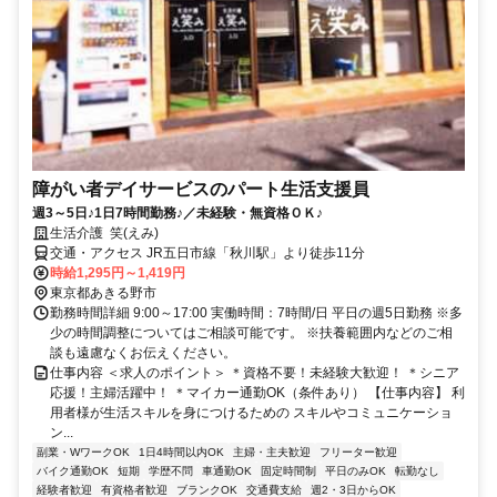
障がい者デイサービスのパート生活支援員
週3～5日♪1日7時間勤務♪／未経験・無資格ＯＫ♪
生活介護 笑(えみ)
交通・アクセス JR五日市線「秋川駅」より徒歩11分
時給1,295円～1,419円
東京都あきる野市
勤務時間詳細 9:00～17:00 実働時間：7時間/日 平日の週5日勤務 ※多
少の時間調整についてはご相談可能です。 ※扶養範囲内などのご相
談も遠慮なくお伝えください。
仕事内容 ＜求人のポイント＞ ＊資格不要！未経験大歓迎！ ＊シニア
応援！主婦活躍中！ ＊マイカー通勤OK（条件あり） 【仕事内容】 利
用者様が生活スキルを身につけるための スキルやコミュニケーショ
ン...
副業・WワークOK
1日4時間以内OK
主婦・主夫歓迎
フリーター歓迎
バイク通勤OK
短期
学歴不問
車通勤OK
固定時間制
平日のみOK
転勤なし
経験者歓迎
有資格者歓迎
ブランクOK
交通費支給
週2・3日からOK