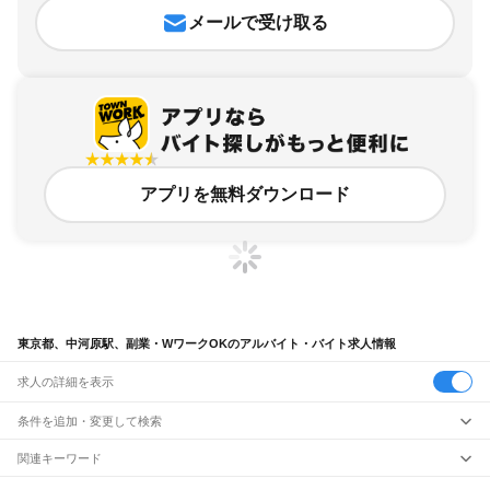
メールで受け取る
アプリを無料ダウンロード
東京都、中河原駅、副業・WワークOKのアルバイト・バイト求人情報
求人の詳細を表示
条件を追加・変更して検索
市区町村を追加・変更
関連キーワード
完全在宅ワーク 全国
シール貼り 在宅
現在地周辺
ガチャガチャ
犬カフェ
東京都