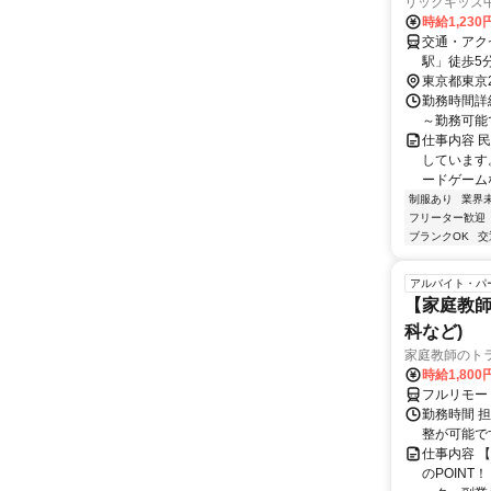
リックキッズ
時給1,230
交通・アク
駅」徒歩5
東京都東京
勤務時間詳細
～勤務可能
仕事内容 
しています
ードゲーム
制服あり
業界
フリーター歓迎
ブランクOK
交
アルバイト・パ
【家庭教師
科など)
家庭教師のト
時給1,800
フルリモー
勤務時間 
整が可能で
仕事内容 
のPOINT