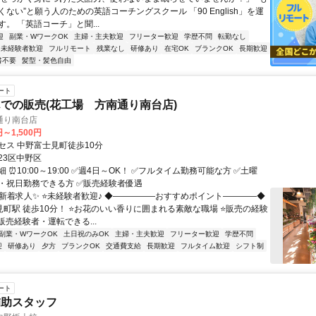
ない”と願う人のための英語コーチングスクール 「90 English」を運
。 「英語コーチ」と聞...
迎
副業・WワークOK
主婦・主夫歓迎
フリーター歓迎
学歴不問
転勤なし
未経験者歓迎
フルリモート
残業なし
研修あり
在宅OK
ブランクOK
長期歓迎
書不要
髪型・髪色自由
ート
での販売(花工場 方南通り南台店)
通り南台店
円～1,500円
セス 中野富士見町徒歩10分
23区中野区
 ⏰10:00～19:00 ✅週4日～OK！ ✅フルタイム勤務可能な方 ✅土曜
・祝日勤務できる方 ✅販売経験者優遇
✨新着求人✨ ⭐未経験者歓迎♪ ◆―――――おすすめポイント――――◆
見町駅 徒歩10分！ ⭐お花のいい香りに囲まれる素敵な職場 ⭐販売の経験
販売経験者・運転できる...
副業・WワークOK
土日祝のみOK
主婦・主夫歓迎
フリーター歓迎
学歴不問
迎
研修あり
夕方
ブランクOK
交通費支給
長期歓迎
フルタイム歓迎
シフト制
ート
補助スタッフ