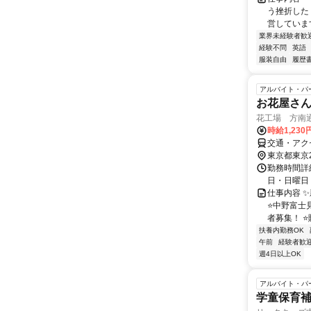
う挫折したく
営しています
業界未経験者歓
経験不問
英語
服装自由
履歴
アルバイト・パ
お花屋さん
花工場 方南
時給1,230
交通・アク
東京都東京
勤務時間詳細
日・日曜日
仕事内容 
⭐中野富士
者募集！ ⭐
扶養内勤務OK
午前
経験者歓
週4日以上OK
アルバイト・パ
学童保育