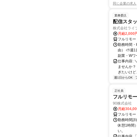
同じ企業の求人
業務委託
配信スタッ
株式会社ライ
月給2,000
フルリモー
勤務時間・
由） ⛅週1
副業・Wワ
仕事内容: 
ませんか？
ぎたいけど…
週1日からOK
正社員
フルリモ
90株式会社
月給304,0
フルリモー
勤務時間詳
休憩1時間
い。
仕事内容 