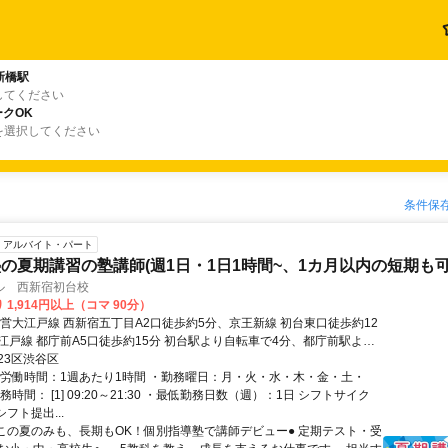
新橋駅
してください
クOK
を選択してください
条件保
アルバイト・パート
の夏期講習の塾講師(週1日・1日1時間~、1カ月以内の短期も可
ル 西新宿初台校
 1,914円以上（コマ 90分）
都営大江戸線 西新宿五丁目A2口徒歩約5分、京王新線 初台東口徒歩約12
江戸線 都庁前A5口徒歩約15分 初台駅より自転車で4分、都庁前駅より
分
23区渋谷区
総労働時間：1週あたり1時間 ・勤務曜日：月・火・水・木・金・土・
務時間： [1] 09:20～21:30 ・最低勤務日数（週）：1日 シフトサイク
シフト提出...
●この夏のみも、長期もOK！個別指導塾で講師デビュー● 定期テスト・受