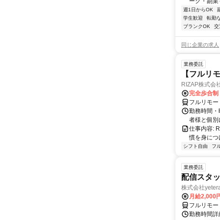
ーク・副業も
週1日からOK
学生歓迎
転勤
ブランクOK
交
同じ企業の求人
業務委託
【フルリモ
RIZAP株式会
完全歩合制
フルリモー
勤務時間・
者様と個別
仕事内容:
慣を身につ
シフト自由
フ
業務委託
配信スタッ
株式会社yeter
月給2,000
フルリモー
勤務時間詳