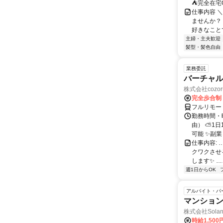
⛺完全在宅
仕事内容 ＼
ませんか？
好きなことで
主婦・主夫歓迎
髪型・髪色自由
業務委託
バーチャル
株式会社cozor
完全歩合制
フルリモー
勤務時間・
由） ⛅1
可能 ✨副
仕事内容:
クワクさせ
します✨ …
週1日からOK
アルバイト・パ
マンショ
株式会社Solan
時給1,50