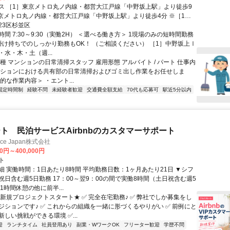
ス ［1］東京メトロ丸ノ内線・都営大江戸線「中野坂上駅」より徒歩9
京メトロ丸ノ内線・都営大江戸線「中野坂上駅」より徒歩4分 ※［1］
徒歩でスムーズに移動できる距離です。交通費は全額支給いたします。
23区杉並区
間 7:30～9:30（実働2H） ＜選べる働き方＞ 1現場のみの短時間勤務
掛け持ちでのしっかり勤務もOK！ （ご相談ください） ［1］中野坂上Ⅰ
水・木・土（週...
種 マンションの日常清掃スタッフ 雇用形態 アルバイト / パート 仕事内
ンションにおける共有部の日常清掃およびゴミ出し作業をお任せしま
的な作業内容＞ ・エント...
固定時間制
経験不問
未経験者歓迎
交通費全額支給
70代も応募可
駅近5分以内
ト 民泊サービスAirbnbのカスタマーサポート
ance Japan株式会社
00円～400,000円
ト
細 実働時間：1日あたり8時間 平均勤務日数：1ヶ月あたり21日 ▼シフ
祝日含む週5日勤務 17：00～翌9：00の間で実働8時間（土日祝含む週5
1時間休憩の他に前半...
★新規プロジェクトスタート★ ✅ 完全在宅勤務♪ ✅ 弊社でしか募集をし
ジションです♪ ✅ これからの組織を一緒に形づくるやりがい ✅ 前例にと
しい挑戦ができる環境 ✅...
迎
ランチタイム
社員登用あり
副業・WワークOK
フリーター歓迎
学歴不問