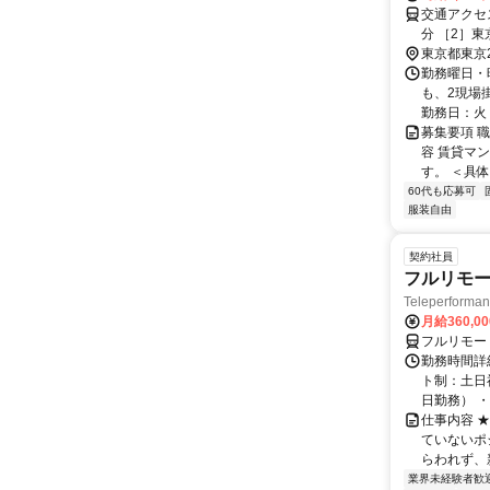
交通アクセ
分 ［2］東
［2］間も
東京都東京
勤務曜日・時
も、2現場
勤務日：火・
募集要項 職
容 賃貸マ
す。 ＜具体
60代も応募可
服装自由
契約社員
フルリモー
Teleperform
月給360,0
フルリモー
勤務時間詳
ト制：土日
日勤務） ・
仕事内容 
ていないポ
らわれず、新
業界未経験者歓