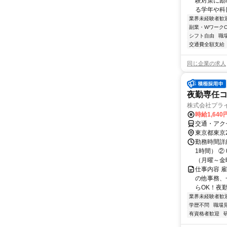
験対策に励
る学年や科目
業界未経験者歓
副業・WワークO
シフト自由
職
交通費全額支給
同じ企業の求人
夜勤専任
株式会社プラ
時給1,64
交通・アク
東京都東京
勤務時間詳細
1時間） ②
（月曜～金曜
仕事内容 
の他事務、
らOK！夜勤
業界未経験者歓
学歴不問
職場
有資格者歓迎