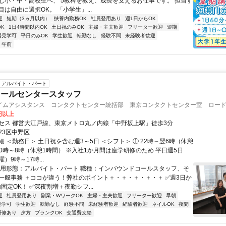
む小・中・高校生へ、 5教科を教え、成長を支えるお仕事です。 担当す
は自由に選択OK。 「小学生」...
迎
短期（3ヵ月以内）
扶養内勤務OK
社員登用あり
週1日からOK
K
1日4時間以内OK
土日祝のみOK
主婦・主夫歓迎
フリーター歓迎
短期
場見学可
平日のみOK
学生歓迎
転勤なし
経験不問
未経験者歓迎
午前
アルバイト・パート
コールセンタースタッフ
イムアシスタンス コンタクトセンター統括部 東京コンタクトセンター室 ロードチ
0円以上
セス 都営大江戸線、東京メトロ丸ノ内線「中野坂上駅」徒歩3分
23区中野区
 ＜勤務日＞ 土日祝を含む週3～5日 ＜シフト＞ ① 22時～翌6時（休憩
 0時～8時（休憩1時間） ※入社1か月間は座学研修のため 平日週5日
）9時～17時...
雇用形態：アルバイト・パート 職種：インバウンドコールスタッフ、そ
一般事務 ＋ココが違う！弊社のポイント＋・＋・＋・＋・＋ ✅週3日か
固定OK！ ✅深夜割増＋夜勤シフ...
迎
社員登用あり
副業・WワークOK
主婦・主夫歓迎
フリーター歓迎
早朝
見学可
学生歓迎
転勤なし
経験不問
未経験者歓迎
経験者歓迎
ネイルOK
夜間
研修あり
夕方
ブランクOK
交通費支給