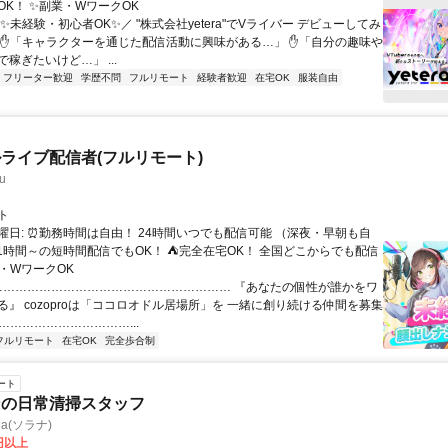
OK！ ✨副業・WワークOK
✨未経験・初心者OK✨／ "株式会社yetera"でVライバー デビューしてみ
 ✋「キャラクターを通じた配信活動に興味がある…」 ✋「自分の趣味や
稼ぎたいけど…」 ...
フリーター歓迎
学歴不問
フルリモート
経験者歓迎
在宅OK
服装自由
ライブ配信者(フルリモート)
u
ト
曜日: ⏰勤務時間は自由！ 24時間いつでも配信可能 （深夜・早朝も自
日1時間～の短時間配信でもOK！ ⛺完全在宅OK！ 全国どこからでも配信
業・WワークOK
 …………………………………………………… 『あなたの個性が誰かをワ
る』 cozoproは「ココロオドル居場所」を 一緒に創り続ける仲間を募集
……………………………...
フルリモート
在宅OK
完全歩合制
ート
ンの日常清掃スタッフ
a(ソラナ)
0円以上