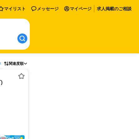
マイリスト
メッセージ
マイページ
求人掲載のご相談
存
関連度順
)