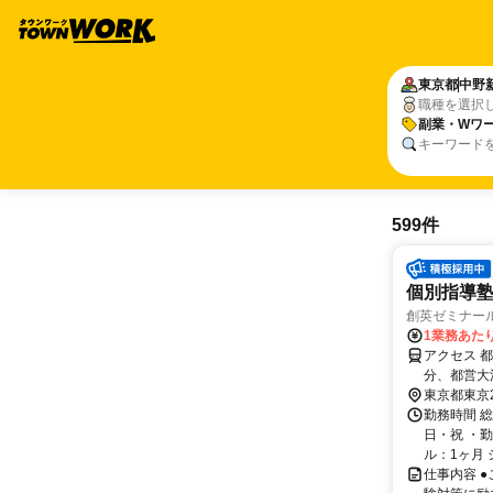
東京都
中野
職種を選択
副業・Wワー
キーワード
599件
個別指導塾
創英ゼミナー
1業務あたり
アクセス 
分、都営大
自転車で6
東京都東京
勤務時間 
日・祝 ・勤
ル：1ヶ月 
仕事内容 