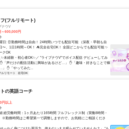
フ(フルリモート)
ブナウV
円～600,000円
ト
曜日: ⏰勤務時間は自由！ 24時間いつでも配信可能 （深夜・早朝も自
日〜、1日1時間～OK！ ⛺完全在宅OK！ 全国どこからでも配信可能 ✨
ークOK
＼✨未経験・初心者OK✨／ "ライブナウV"でボイス配信 デビューしてみ
 ✋「声だけの配信活動に興味があるけど…」 ✋「趣味・好きなことで稼
」 ✋「やってみた...
フルリモート
在宅OK
ートの英語コーチ
00円以上
ト
細 総労働時間：1ヶ月あたり165時間 フルフレックス制（実働8時間・
） ※勤務時間はご希望第一で調整しますので、お気軽にご相談くださ
「せっかく身につけた英語力、使わないまま眠らせていませんか？」 “も