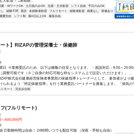
大歓迎！ □未経験...
副業・WワークOK
土日祝のみOK
主婦・主夫歓迎
シフト自由
平日のみOK
なし
経験不問
英語
未経験者歓迎
フルリモート
経験者歓迎
残業なし
研修あり
通費支給
シフト制
週4日以上OK
服装自由
ート】RIZAPの管理栄養士・保健師
社
ト
曜日: ※業務委託のため、以下は稼働の目安となります。 ・面談対応：9:00～20:0
に調整可能です（※ご自身の対応可能な枠をシステム上で設定いただけます）。 ...
 RIZAP株式会社健康経営保険者事業部の保健指導トレーナーとして、 参加者がより
けられるよう「特定保健指導」を行う業務委託パートナーを募集します。 「病気の手前
ルリモート
完全歩合制
フ(フルリモート)
a
円～600,000円
ト
細 ⏰勤務時間は自由！ 24時間いつでも配信可能 （深夜・早朝も自由）