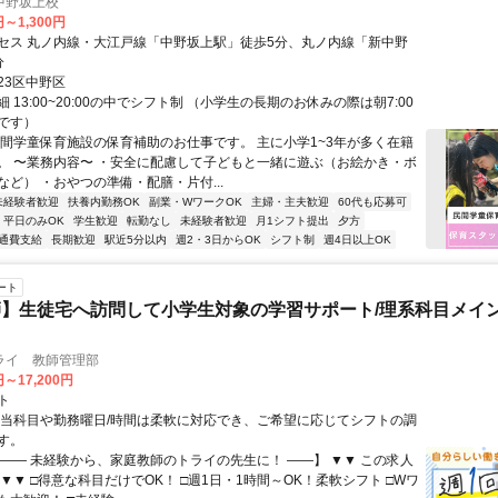
中野坂上校
円～1,300円
セス 丸ノ内線・大江戸線「中野坂上駅」徒歩5分、丸ノ内線「新中野
分
23区中野区
 13:00~20:00の中でシフト制 （小学生の長期のお休みの際は朝7:00
です）
民間学童保育施設の保育補助のお仕事です。 主に小学1~3年が多く在籍
。 〜業務内容〜 ・安全に配慮して子どもと一緒に遊ぶ（お絵かき・ボ
など） ・おやつの準備・配膳・片付...
未経験者歓迎
扶養内勤務OK
副業・WワークOK
主婦・主夫歓迎
60代も応募可
平日のみOK
学生歓迎
転勤なし
未経験者歓迎
月1シフト提出
夕方
通費支給
長期歓迎
駅近5分以内
週2・3日からOK
シフト制
週4日以上OK
ート
】生徒宅へ訪問して小学生対象の学習サポート/理系科目メイン
ライ 教師管理部
円～17,200円
ト
担当科目や勤務曜日/時間は柔軟に対応でき、ご希望に応じてシフトの調
す。
【―― 未経験から、家庭教師のトライの先生に！ ――】 ▼▼ この求人
！ ▼▼ □得意な科目だけでOK！ □週1日・1時間～OK！柔軟シフト □Wワ