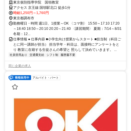
服でok◎
東京個別指導学院 国領教室
アクセス 京王線 国領駅北口 徒歩1分
時給1,250円～1,760円
東京都調布市
勤務曜日・時間 週1日、1授業～OK 〈コマ割〉 15:50～17:10 17:20
～18:40 18:50～20:10 20:20～21:40 〈講習期間〉 夏期：7/14～8/31
冬期：12...
仕事情報 ● 仕事内容 ■小学生向け授業からスタート ■担当制（科目ご
とに同一講師が担当） 担当学年・科目は、面接時にアンケートをと
り 教室に在籍する生徒さんの希望と 照らして決めていきます。 ...
社員登用あり
交通費支給
シフト制
履歴書不要
同じ企業の求人
アルバイト・パート