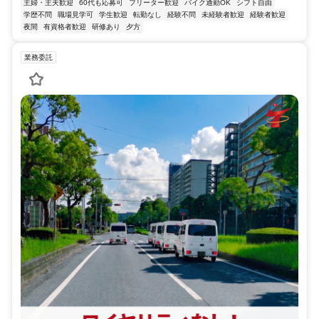
主婦・主夫歓迎
60代も応募可
フリーター歓迎
バイク通勤OK
シフト自由
学歴不問
職場見学可
学生歓迎
転勤なし
経験不問
未経験者歓迎
経験者歓迎
夜間
有資格者歓迎
研修あり
夕方
業務委託