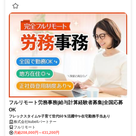
フルリモート労務事務|給与計算経験者募集|全国応募
OK
フレックスタイム✨子育て世代60％活躍中✨在宅勤務手当あり
株式会社kubellパートナー
フルリモート
月給208,000円～431,200円