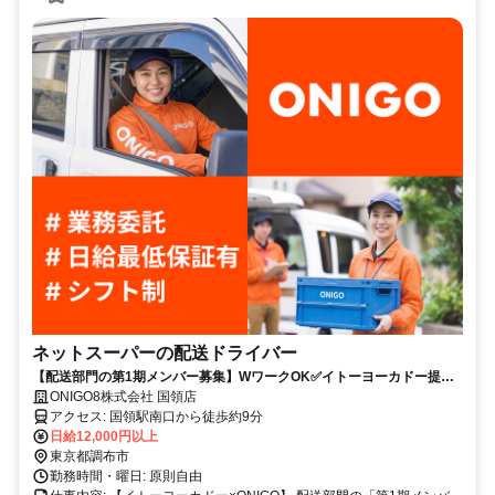
ネットスーパーの配送ドライバー
【配送部門の第1期メンバー募集】WワークOK✅イトーヨーカドー提携
で安心体制
ONIGO8株式会社 国領店
アクセス: 国領駅南口から徒歩約9分
日給12,000円以上
東京都調布市
勤務時間・曜日: 原則自由