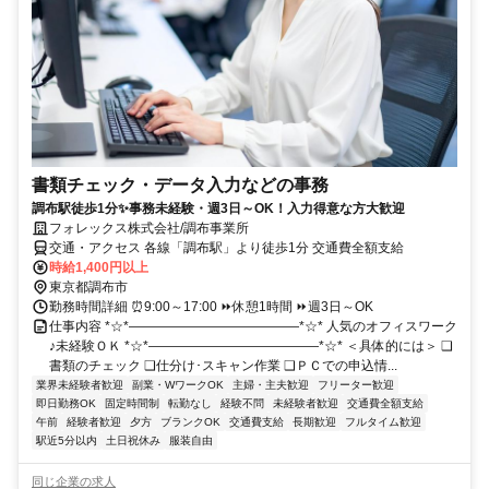
書類チェック・データ入力などの事務
調布駅徒歩1分✨事務未経験・週3日～OK！入力得意な方大歓迎
フォレックス株式会社/調布事業所
交通・アクセス 各線「調布駅」より徒歩1分 交通費全額支給
時給1,400円以上
東京都調布市
勤務時間詳細 ⏰9:00～17:00 ⏩休憩1時間 ⏩週3日～OK
仕事内容 *☆*―――――――――――――*☆* 人気のオフィスワーク
♪未経験ＯＫ *☆*―――――――――――――*☆* ＜具体的には＞ ❑
書類のチェック ❑仕分け･スキャン作業 ❑ＰＣでの申込情...
業界未経験者歓迎
副業・WワークOK
主婦・主夫歓迎
フリーター歓迎
即日勤務OK
固定時間制
転勤なし
経験不問
未経験者歓迎
交通費全額支給
午前
経験者歓迎
夕方
ブランクOK
交通費支給
長期歓迎
フルタイム歓迎
駅近5分以内
土日祝休み
服装自由
同じ企業の求人