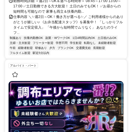
勤務時間詳細 ＜週2日～OK＆選べる時間帯＞ 08:45～17:00 13:00～
17:00 ✅土日勤務できる方大歓迎！ 土日のみでもOK！ ✅お昼からの
短時間も可能なので 家事も両立＆扶養内勤...
仕事内容 ＼✨週2日～OK！働き方が選べる✨／ ご利用者様からのあり
がとうが嬉しい♪ 《お弁当配達スタッフ》を募集中！ 「しっかりフル
タイムで安定収入」 「午後から短時間でムリなく」 あなたのライ
フ...
制服あり
扶養内勤務OK
副業・WワークOK
1日4時間以内OK
土日祝のみOK
主婦・主夫歓迎
フリーター歓迎
学歴不問
学生歓迎
転勤なし
未経験者歓迎
午前
経験者歓迎
研修あり
夕方
ブランクOK
交通費支給
長期歓迎
フルタイム歓迎
駅近5分以内
アルバイト・パート