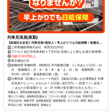
列車見張員(夜勤)
【鉄道好き必見】列車見張×高収入＞早上がりでも日給保障！毎週水曜
が給料日！日払いもOK！
三和警備保障株式会社 町田支社(002)
アクセス 狛江市和泉本町４丁目付近 現場により異なる/直行直帰/勤務
地相談可 ■週3日～■電話面接
日給15,563円以上
東京都狛江市
勤務時間 実働時間：8時間/日 平均勤務日数：1ヶ月あたり12日～22
日 ・勤務曜日：月・火・水・木・金・土・日・祝 ・勤務時間： [1]
20:00～05:00 ・最低勤務日数（週）：3日 ...
仕事内容 【応募からスピード内定】【最短2日後にお仕事開始】列車
見張員デビューしませんか？入社祝い金5万円♪ ＼ 鉄道ファン必見！
／ あなたの鉄道愛が ((ゝω・)9’ 列車の安全運行を支える力に！...
制服あり
業界未経験者歓迎
副業・WワークOK
土日祝のみOK
主婦・主夫歓迎
週1シフト提出
資格取得支援あり
フリーター歓迎
シフト自由
学歴不問
平日のみOK
経験不問
未経験者歓迎
経験者歓迎
ネイルOK
夜間
週払いOK
即日払いOK
有資格者歓迎
研修あり