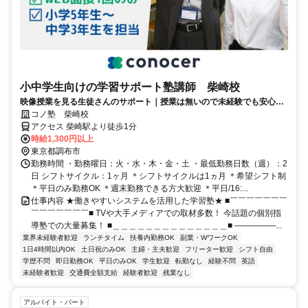
小中学生向けの学習サポート塾講師 柴崎校
映像授業を見る生徒さんのサポート｜授業は無いので未経験でも安心｜
WEB面接/1回｜週2日～OK｜履歴書不要｜応募後はフォームに1分で回
コノ塾 柴崎校
答｜1分単位で給与支給｜WワークOK｜私服勤務｜有給休暇あり｜定時
アクセス 柴崎駅より徒歩1分
退社
時給1,300円以上
東京都調布市
勤務時間 ・勤務曜日：火・水・木・金・土 ・最低勤務日数（週）：2
日 シフトサイクル：1ヶ月 ＊シフトサイクルは1ヵ月 ＊希望シフト制
＊平日のみ勤務OK ＊週末勤務できる方大歓迎 ＊平日/16:...
仕事内容 ★働きやすいシステムを活用した学習塾★ ■￣￣￣￣￣￣￣
￣￣￣￣￣￣￣■ TVや大手メディアでの取材多数！ 今話題の個別指
導塾での大量募集！ ■＿＿＿＿＿＿＿＿＿＿＿＿＿＿■ ―――――...
業界未経験者歓迎
ランチタイム
扶養内勤務OK
副業・WワークOK
1日4時間以内OK
土日祝のみOK
主婦・主夫歓迎
フリーター歓迎
シフト自由
学歴不問
即日勤務OK
平日のみOK
学生歓迎
転勤なし
経験不問
英語
未経験者歓迎
交通費全額支給
経験者歓迎
残業なし
アルバイト・パート