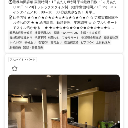
勤務時間詳細 実働時間：1日あたり8時間 平均勤務日数：1ヶ月あた
り18日 〜 20日 フレックスタイム制 （標準労働時間／1日8h） ※メ
インタイム／10：00～16：00 ◎残業少なめ！ 月平...
仕事内容 ★☆★☆★☆★☆★☆★☆★☆★☆★☆ ☆ 労務実務経験を
お持ちの方 ★ ★ 給与計算、勤怠管理、年末調整 ☆ ☆ フルリモート
でスキル活かせる！ ★ ★☆★☆★☆★☆★☆★☆★☆★☆★☆ ...
業界未経験者歓迎
社員登用あり
副業・WワークOK
主婦・主夫歓迎
資格取得支援あり
学歴不問
転勤なし
フルリモート
交通費全額支給
経験者歓迎
ネイルOK
研修あり
在宅OK
賞与あり
交通費支給
ピアスOK
土日祝休み
服装自由
髪型・髪色自由
アルバイト・パート