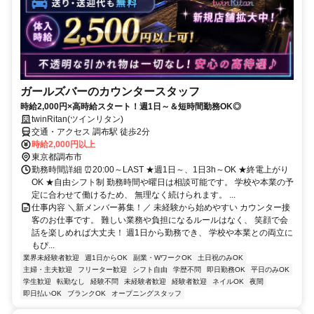
ガールズバーのカウンタースタッフ
時給2,000円×高時給スタート！週1日～＆短時間勤務OK◎
twinRitan(ツインリタン)
交通・アクセス 調布駅 徒歩2分
時給2,000円以上
東京都調布市
勤務時間詳細 ⏰20:00～LAST ★週1日～、1日3h～OK ★終電上がり
OK ★自由シフト制 勤務時間や曜日は相談可能です。 学校や本業の予
定に合わせて働けるため、 無理なく続けられます。 ...
仕事内容 ＼新メンバー募集！／ 未経験から始めやすい カウンター接
客のお仕事です。 難しい業務や負担になるルールはなく、 笑顔で会
話を楽しめれば大丈夫！ 週1日から勤務でき、 学校や本業との両立に
もぴ...
業界未経験者歓迎
週1日からOK
副業・WワークOK
土日祝のみOK
主婦・主夫歓迎
フリーター歓迎
シフト自由
学歴不問
即日勤務OK
平日のみOK
学生歓迎
転勤なし
経験不問
未経験者歓迎
経験者歓迎
ネイルOK
夜間
即日払いOK
ブランクOK
オープニングスタッフ