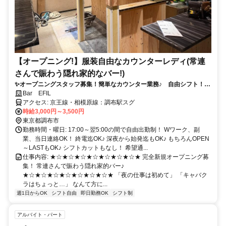
【オープニング!】服装自由なカウンターレディ(常連
さんで賑わう隠れ家的なバー!)
✨オープニングスタッフ募集！簡単なカウンター業務♪ 自由シフト！全
額日払い！履歴書不要！
Bar EFIL
アクセス: 京王線・相模原線：調布駅スグ
時給3,000円～3,500円
東京都調布市
勤務時間・曜日: 17:00～翌5:00の間で自由出勤制！ Wワーク、副
業、当日連絡OK！ 終電迄OK♪ 深夜から始発迄もOK♪ もちろんOPEN
～LASTもOK♪ シフトカットもなし！ 希望通...
仕事内容: ★☆★☆★☆★☆★☆★☆★☆★ 完全新規オープニング募
集！ 常連さんで賑わう隠れ家的バー♪
★☆★☆★☆★☆★☆★☆★☆★ 「夜の仕事は初めて」 「キャバク
ラはちょっと…」 なんて方に...
週1日からOK
シフト自由
即日勤務OK
シフト制
アルバイト・パート