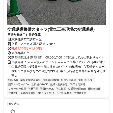
交通誘導警備スタッフ(電気工事現場の交通誘導)
早期作業終了も日給保障！！
東京都調布市調布ヶ丘
交通・アクセス 調布駅徒歩20分
時給1,300円～1,700円
東京都調布市
勤務時間詳細 勤務時間：08:00‐17:00（年間通してお仕事あります）
仕事内容 ＊＝＝＝求人のポイント＝＝＝＊ ✨早く終わっても8時間分
の日給保障 ✨週1日から働ける自由シフト ✨未経験から警備デビュー
歓迎 ✨力仕事少なめで続けやすい仕事 ✨歩行者と車両の安全を守る仕
事...
制服あり
業界未経験者歓迎
扶養内勤務OK
社員登用あり
週1日からOK
副業・WワークOK
土日祝のみOK
主婦・主夫歓迎
60代も応募可
フリーター歓迎
学歴不問
平日のみOK
学生歓迎
交通費全額支給
経験者歓迎
残業なし
有資格者歓迎
月1シフト提出
70代も応募可
交通費支給
業務委託