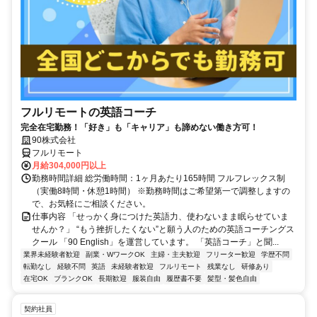
フルリモートの英語コーチ
完全在宅勤務！「好き」も「キャリア」も諦めない働き方可！
90株式会社
フルリモート
月給304,000円以上
勤務時間詳細 総労働時間：1ヶ月あたり165時間 フルフレックス制
（実働8時間・休憩1時間） ※勤務時間はご希望第一で調整しますの
で、お気軽にご相談ください。
仕事内容 「せっかく身につけた英語力、使わないまま眠らせていま
せんか？」 “もう挫折したくない”と願う人のための英語コーチングス
クール 「90 English」を運営しています。 「英語コーチ」と聞...
業界未経験者歓迎
副業・WワークOK
主婦・主夫歓迎
フリーター歓迎
学歴不問
転勤なし
経験不問
英語
未経験者歓迎
フルリモート
残業なし
研修あり
在宅OK
ブランクOK
長期歓迎
服装自由
履歴書不要
髪型・髪色自由
契約社員