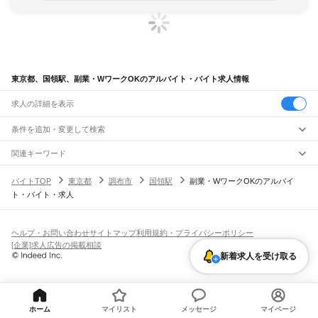
東京都、国領駅、副業・WワークOKのアルバイト・バイト求人情報
求人の詳細を表示
条件を追加・変更して検索
市区町村を追加・変更
関連キーワード
完全在宅ワーク 全国
シール貼り 在宅
現在地周辺
ガチャガチャ
犬カフェ
東京都
駅を追加・変更
バイトTOP
東京都
調布市
国領駅
副業・WワークOKのアルバイ
東京都
すべて
ト・バイト・求人
東京23区
すべて
職種を追加・変更
JR東海道本線(東京～熱海)
千代田区
中央区
港区
新宿区
文京区
台東区
墨田区
江東区
品川区
目黒区
大田区
東京駅
新橋駅
品川駅
飲食・フードサービス
世田谷区
渋谷区
中野区
杉並区
豊島区
北区
荒川区
板橋区
練馬区
足立区
葛飾区
特徴を追加・変更
飲食・フードサービス
江戸川区
すべて
ヘルプ・お問い合わせ
サイトマップ
利用規約・プライバシーポリシー
JR山手線
ホールスタッフ
キッチンスタッフ
皿洗い・洗い場
精肉・鮮魚加工
給食調理
人気
[企業]求人広告の掲載相談
大崎駅
五反田駅
目黒駅
恵比寿駅
渋谷駅
原宿駅
代々木駅
新宿駅
新大久保駅
八王子市
立川市
武蔵野市
三鷹市
青梅市
府中市
昭島市
調布市
町田市
小金井市
雇用形態を追加・変更
パン屋（ベーカリー）
フードカウンター販売員
バー（BAR）・バーテンダー
日払いOK
高校生歓迎
学生歓迎
深夜の仕事
髪型・髪色自由
ひげOK
ネイルOK
新着求人を受け取る
高田馬場駅
目白駅
池袋駅
大塚駅
巣鴨駅
駒込駅
田端駅
西日暮里駅
日暮里駅
鶯谷駅
小平市
日野市
東村山市
国分寺市
国立市
福生市
狛江市
東大和市
清瀬市
飲食店補助（開店・閉店準備）
飲食店（店長・マネージャー）
ピアスOK
アルバイト・パート
履歴書不要
オープニングスタッフ
留学生・外国人活躍中
上野駅
御徒町駅
秋葉原駅
神田駅
東京駅
有楽町駅
新橋駅
浜松町駅
田町駅
東久留米市
武蔵村山市
多摩市
稲城市
羽村市
あきる野市
西東京市
大島町
利島村
都道府県を変更
営業・販売
勤務期間
正社員
高輪ゲートウェイ駅
品川駅
新島村
神津島村
三宅村
御蔵島村
八丈町
青ヶ島村
小笠原村
西多摩郡
営業・販売
すべて
短期
契約社員
単発・1日OK
長期
期間限定（春夏冬休み等）
JR南武線
営業
テレフォンアポインター（テレアポ）
ルートセールス
コンビニ
シフト
派遣社員
ホーム
マイリスト
メッセージ
マイページ
矢野口駅
稲城長沼駅
南多摩駅
府中本町駅
分倍河原駅
西府駅
谷保駅
矢川駅
西国立駅
フードカウンター販売員
アパレル
家電量販店・携帯販売（携帯ショップ）
土日祝のみOK
業務委託
平日のみOK
週1日からOK
週2・3日からOK
週4日以上OK