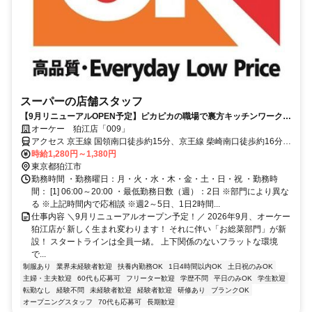
スーパーの店舗スタッフ
【9月リニューアルOPEN予定】ピカピカの職場で裏方キッチンワーク♪
週2日・1日2時間～OK！マニュアル完備で未経験でも驚くほどスムーズ
オーケー 狛江店「009」
に始められます。
アクセス 京王線 国領南口徒歩約15分、京王線 柴崎南口徒歩約16分、
京王線 布田北口徒歩約22分 国領駅より徒歩約15分/「狛江駅」よりバ
時給1,280円～1,380円
ス
東京都狛江市
勤務時間 ・勤務曜日：月・火・水・木・金・土・日・祝 ・勤務時
間： [1] 06:00～20:00 ・最低勤務日数（週）：2日 ※部門により異な
る ※上記時間内で応相談 ※週2～5日、1日2時間...
仕事内容 ＼9月リニューアルオープン予定！／ 2026年9月、オーケー
狛江店が 新しく生まれ変わります！ それに伴い「お総菜部門」が新
設！ スタートラインは全員一緒。 上下関係のないフラットな環境
で...
制服あり
業界未経験者歓迎
扶養内勤務OK
1日4時間以内OK
土日祝のみOK
主婦・主夫歓迎
60代も応募可
フリーター歓迎
学歴不問
平日のみOK
学生歓迎
転勤なし
経験不問
未経験者歓迎
経験者歓迎
研修あり
ブランクOK
オープニングスタッフ
70代も応募可
長期歓迎