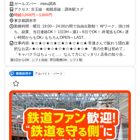
o(≧▽≦)o
ガールズバー mieu調布
アクセス: 京王線・相模原線：調布駅スグ
時給3,000円～3,800円
東京都調布市
勤務時間・曜日: 19:00～24:00の間で自由出勤制！ Wワーク、掛け持
ち、副業、当日連絡OK！ 1日3H～週1～6日でOK！ 終電迄もOK♪ 遅
い時間からもOK♪ もちろんOPEN～LAST...
仕事内容: ★☆★☆★☆★☆★☆★☆★☆★ 常連さんで賑わう隠れ家
的なお店♪ ★☆★☆★☆★☆★☆★☆★☆★ 「夜の仕事は初めて」
「キャバクラはちょっと…」 なんて方にピッタリ♪ 店長の知り合...
週1日からOK
シフト自由
即日勤務OK
シフト制
アルバイト・パート