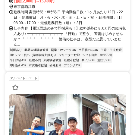
地相談可 ■週3日～■電話面接
日給12,000円～15,400円
東京都狛江市
勤務時間 実働時間：8時間/日 平均勤務日数：1ヶ月あたり12日～22
日 ・勤務曜日：月・火・水・木・金・土・日・祝 ・勤務時間： [1]
08:00～17:00 ・最低勤務日数（週）：3日 ...
仕事内容 【電話面談のみで即採用も！】給料以外に８.6万円の臨時収
入あり♪ ┯┯┯┯┯┯┯┯┯┯ 「日勤」で整う、 警備はじめません
か？ ┷┷┷┷┷┷┷┷┷┷ 警備の仕事は、 夜型だと思っていませ
ん...
制服あり
業界未経験者歓迎
副業・WワークOK
土日祝のみOK
主婦・主夫歓迎
週1シフト提出
資格取得支援あり
フリーター歓迎
シフト自由
学歴不問
平日のみOK
経験不問
未経験者歓迎
経験者歓迎
ネイルOK
週払いOK
即日払いOK
有資格者歓迎
研修あり
ブランクOK
アルバイト・パート