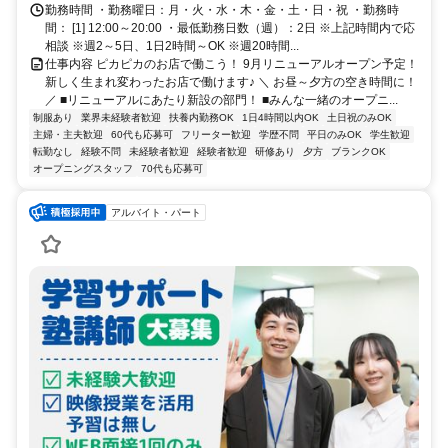
勤務時間 ・勤務曜日：月・火・水・木・金・土・日・祝 ・勤務時
間： [1] 12:00～20:00 ・最低勤務日数（週）：2日 ※上記時間内で応
相談 ※週2～5日、1日2時間～OK ※週20時間...
仕事内容 ピカピカのお店で働こう！ 9月リニューアルオープン予定！
新しく生まれ変わったお店で働けます♪ ＼ お昼～夕方の空き時間に！
／ ■リニューアルにあたり新設の部門！ ■みんな一緒のオープニ...
制服あり
業界未経験者歓迎
扶養内勤務OK
1日4時間以内OK
土日祝のみOK
主婦・主夫歓迎
60代も応募可
フリーター歓迎
学歴不問
平日のみOK
学生歓迎
転勤なし
経験不問
未経験者歓迎
経験者歓迎
研修あり
夕方
ブランクOK
オープニングスタッフ
70代も応募可
アルバイト・パート