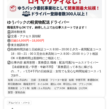
ゆうパックの軽貨物配送ドライバー
職場見学もOKです。納得した上でお仕事スタートできます！
調布郵便局
交通・アクセス 国領駅
日給14,000円～18,000円
東京都調布市
勤務時間詳細 1.日給保証コース 8:00～20:00 2.夕方～夜間配送コース
18：00～21：00 3.完全出来高制コース 8:00～20:00 ※シフト相談
OK ※勤務時間は面接時にご相談くだ...
仕事内容 雇用形態：業務委託 職種：配送/宅配/セールスドライバー
【未経験歓迎／学歴・年齢不問】「業務委託って本当に稼げる
の…？」 ✅1万4千円の日給保証：女性でも安心な時間短縮コース ✅1
万8千...
短期（3ヵ月以内）
主婦・主夫歓迎
フリーター歓迎
短期
学歴不問
車通勤OK
即日勤務OK
職場見学可
ネイルOK
週払いOK
即日払いOK
ブランクOK
長期歓迎
シフト制
短期（1ヵ月以内）
ピアスOK
服装自由
ひげOK
髪型・髪色自由
アルバイト・パート