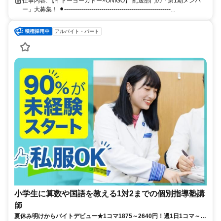
仕事内容: 【イトーヨーカドー×ONIGO】 配送部門の「第1期メンバ
ー」大募集！ ⚫︎------------------------------------------------------...
アルバイト・パート
小学生に算数や国語を教える1対2までの個別指導塾講
師
夏休み明けからバイトデビュー★1コマ1875～2640円！週1日1コマ～私