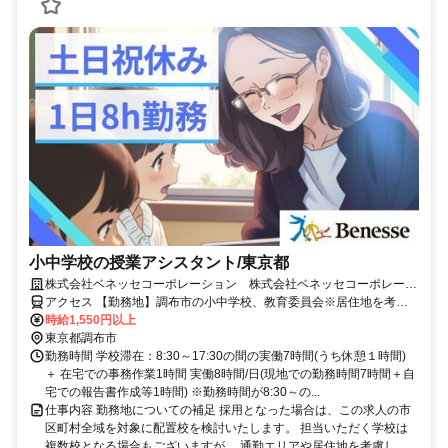
小中学校の授業アシスタント/東京都
株式会社ベネッセコーポレーション 株式会社ベネッセコーポレーシ
ョン(東京都調布市国領町3丁目)
アクセス 【勤務地】調布市の小中学校、教育委員会※居住地を考慮
の上、決定 ＜採用となった場合は、この求人の市区町村全域を対象
時給1,550円以上
に配置校を検討いたします。担当いただく学校は複数校となる場合も
東京都調布市
ございますが、通勤エリアや居住地を考慮し、無理のない範囲でご勤
勤務時間 学校滞在：8:30～17:30の間の実働7時間(うち休憩１時間)
務いただけるよう、最終的にはご相談の上で決定いたします。＞
＋ 在宅での事務作業1時間 実働8時間/日(現地での勤務時間7時間＋自
宅での報告書作成等1時間) ※勤務時間が8:30～の...
仕事内容 勤務地についての補足 採用となった場合は、この求人の市
区町村全域を対象に配置校を検討いたします。 担当いただく学校は
複数校となる場合もございますが、 通勤エリアや居住地を考慮し、