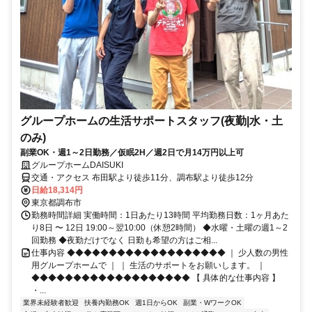
グループホームの生活サポートスタッフ(夜勤|水・土
のみ)
副業OK・週1～2日勤務／仮眠2H／週2日で月14万円以上可
グループホームDAISUKI
交通・アクセス 布田駅より徒歩11分、調布駅より徒歩12分
日給18,314円
東京都調布市
勤務時間詳細 実働時間：1日あたり13時間 平均勤務日数：1ヶ月あた
り8日 〜 12日 19:00～翌10:00（休憩2時間） ◆水曜・土曜の週1～2
回勤務 ◆夜勤だけでなく 日勤も希望の方はご相...
仕事内容 ◆◆◆◆◆◆◆◆◆◆◆◆◆◆◆◆◆◆◆ ｜ 少人数の男性
用グループホームで ｜ ｜ 生活のサポートをお願いします。 ｜
◆◆◆◆◆◆◆◆◆◆◆◆◆◆◆◆◆◆◆ 【 具体的な仕事内容 】
・...
業界未経験者歓迎
扶養内勤務OK
週1日からOK
副業・WワークOK