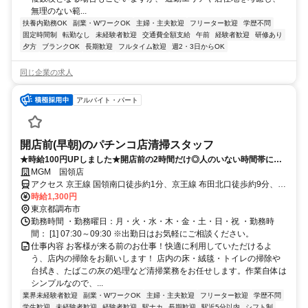
無理のない範...
扶養内勤務OK
副業・WワークOK
主婦・主夫歓迎
フリーター歓迎
学歴不問
固定時間制
転勤なし
未経験者歓迎
交通費全額支給
午前
経験者歓迎
研修あり
夕方
ブランクOK
長期歓迎
フルタイム歓迎
週2・3日からOK
同じ企業の求人
アルバイト・パート
開店前(早朝)のパチンコ店清掃スタッフ
★時給100円UPしました★開店前の2時間だけ◎人のいない時間帯に、
清掃するシンプルなお仕事！週4日以上・土日祝勤務できる方歓迎！
MGM 国領店
アクセス 京王線 国領南口徒歩約1分、京王線 布田北口徒歩約9分、京
王線 柴崎北口徒歩約16分
時給1,300円
東京都調布市
勤務時間 ・勤務曜日：月・火・水・木・金・土・日・祝 ・勤務時
間： [1] 07:30～09:30 ※出勤日はお気軽にご相談ください。
仕事内容 お客様が来る前のお仕事！快適に利用していただけるよ
う、店内の掃除をお願いします！ 店内の床・絨毯・トイレの掃除や
台拭き、たばこの灰の処理など清掃業務をお任せします。作業自体は
シンプルなので、...
業界未経験者歓迎
副業・WワークOK
主婦・主夫歓迎
フリーター歓迎
学歴不問
学生歓迎
未経験者歓迎
経験者歓迎
駅ナカ
長期歓迎
駅近5分以内
シフト制