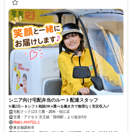
シニア向け宅配弁当のルート配達スタッフ
✨週2日～＆シフト相談OK⭐選べる働き方で無理なく安定収入✅
宅配クック123 三鷹・調布・狛江店
交通・アクセス 京王線「国領駅」より徒歩5分
時給1,400円以上
東京都調布市