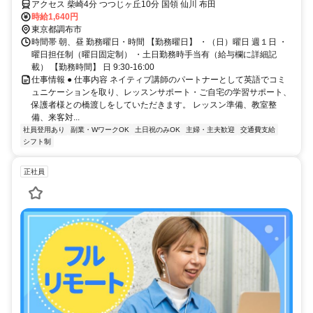
アクセス 柴崎4分 つつじヶ丘10分 国領 仙川 布田
時給1,640円
東京都調布市
時間帯 朝、昼 勤務曜日・時間 【勤務曜日】 ・（日）曜日 週１日 ・
曜日担任制（曜日固定制） ・土日勤務時手当有（給与欄に詳細記
載） 【勤務時間】 日 9:30-16:00
仕事情報 ● 仕事内容 ネイティブ講師のパートナーとして英語でコミ
ュニケーションを取り、レッスンサポート・ご自宅の学習サポート、
保護者様との橋渡しをしていただきます。 レッスン準備、教室整
備、来客対...
社員登用あり
副業・WワークOK
土日祝のみOK
主婦・主夫歓迎
交通費支給
シフト制
正社員