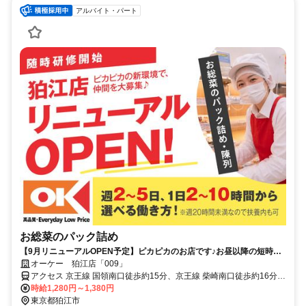
アルバイト・パート
お総菜のパック詰め
【9月リニューアルOPEN予定】ピカピカのお店です♪お昼以降の短時
間！週2日～、2h～OK！今回新設の部門で募集◎
オーケー 狛江店「009」
アクセス 京王線 国領南口徒歩約15分、京王線 柴崎南口徒歩約16分、
京王線 布田北口徒歩約22分 国領駅より徒歩約15分/「狛江駅」よりバ
時給1,280円～1,380円
ス
東京都狛江市