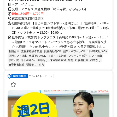
ヘア イノウエ
交通・アクセス 東急東横線「祐天寺駅」から徒歩1分
時給1,500円～1,700円
東京都東京23区目黒区
勤務時間詳細 【自己申告シフト制（2週間ごと）】 営業時間／9:30～
19:30 ※週20h勤務まで ■営業時間内で1日3h～勤務OK ■週2日～勤務
OK ＜シフト例＞ ⏩13:00～16:00 ...
仕事内容 ✅業界内トップクラス｜高時給1500円～！ ✅週2～・1日3h
～勤務OK！スキマバイトに ✅ブランクある方も歓迎！充実研修で安
心 ✅2週間ごとの自己申告シフトで予定と両立 ＼美容師資格をお...
制服あり
業界未経験者歓迎
扶養内勤務OK
副業・WワークOK
1日4時間以内OK
隔週シフト提出
土日祝のみOK
主婦・主夫歓迎
フリーター歓迎
シフト自由
学歴不問
平日のみOK
転勤なし
未経験者歓迎
午前
経験者歓迎
残業なし
有資格者歓迎
研修あり
夕方
アルバイト・パート