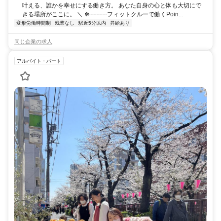
叶える、誰かを幸せにする働き方。 あなた自身の心と体も大切にで
きる場所がここに。 ＼ ✼┈┈┈フィットクルーで働くPoin...
変形労働時間制
残業なし
駅近5分以内
昇給あり
同じ企業の求人
アルバイト・パート