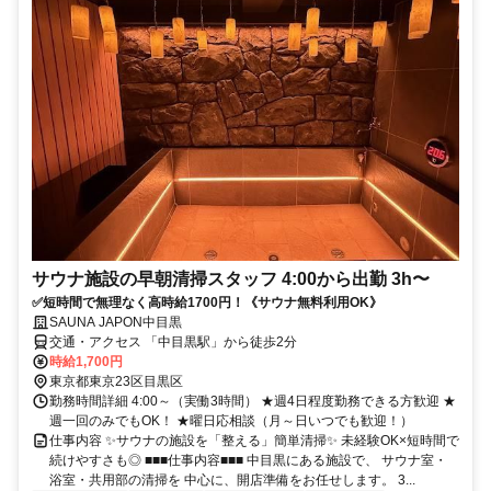
サウナ施設の早朝清掃スタッフ 4:00から出勤 3h〜
✅短時間で無理なく高時給1700円！《サウナ無料利用OK》
SAUNA JAPON中目黒
交通・アクセス 「中目黒駅」から徒歩2分
時給1,700円
東京都東京23区目黒区
勤務時間詳細 4:00～（実働3時間） ★週4日程度勤務できる方歓迎 ★
週一回のみでもOK！ ★曜日応相談（月～日いつでも歓迎！）
仕事内容 ✨サウナの施設を「整える」簡単清掃✨ 未経験OK×短時間で
続けやすさも◎ ■■■仕事内容■■■ 中目黒にある施設で、 サウナ室・
浴室・共用部の清掃を 中心に、開店準備をお任せします。 3...