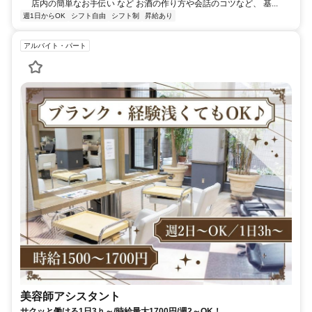
店内の簡単なお手伝い など お酒の作り方や会話のコツなど、 基...
週1日からOK
シフト自由
シフト制
昇給あり
アルバイト・パート
美容師アシスタント
サクッと働ける1日3ｈ～/時給最大1700円/週2～OK！