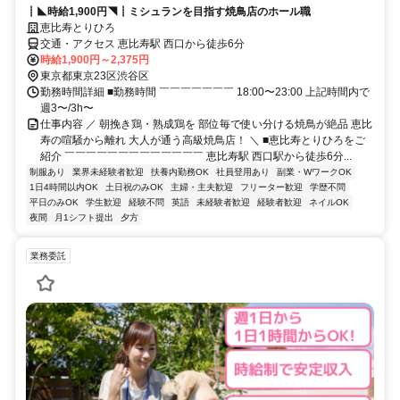
┋◣時給1,900円◥┋ミシュランを目指す焼鳥店のホール職
恵比寿とりひろ
交通・アクセス 恵比寿駅 西口から徒歩6分
時給1,900円～2,375円
東京都東京23区渋谷区
勤務時間詳細 ■勤務時間 ￣￣￣￣￣￣￣ 18:00〜23:00 上記時間内で
週3〜/3h〜
仕事内容 ／ 朝挽き鶏・熟成鶏を 部位毎で使い分ける焼鳥が絶品 恵比
寿の喧騒から離れ 大人が通う高級焼鳥店！ ＼ ■恵比寿とりひろをご
紹介 ￣￣￣￣￣￣￣￣￣￣￣￣￣ 恵比寿駅 西口駅から徒歩6分...
制服あり
業界未経験者歓迎
扶養内勤務OK
社員登用あり
副業・WワークOK
1日4時間以内OK
土日祝のみOK
主婦・主夫歓迎
フリーター歓迎
学歴不問
平日のみOK
学生歓迎
経験不問
英語
未経験者歓迎
経験者歓迎
ネイルOK
夜間
月1シフト提出
夕方
業務委託