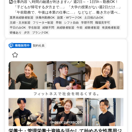
仕事内容 ＼時間の融通が利きます♪／ 週2日～・1日5h～勤務OK！
「子どもが帰宅する夕方まで…」 「大学の授業がない週2日だけ…」
「午前勤務で、午後は本業の仕事に…」 などなど… 働き方が選べ...
業界未経験者歓迎
扶養内勤務OK
副業・WワークOK
土日祝のみOK
主婦・主夫歓迎
フリーター歓迎
早朝
シフト自由
学歴不問
職場見学可
平日のみOK
学生歓迎
経験不問
未経験者歓迎
午前
経験者歓迎
有資格者歓迎
研修あり
夕方
ブランクOK
契約社員
栄養士・管理栄養士資格を活かして始める女性専用ジ