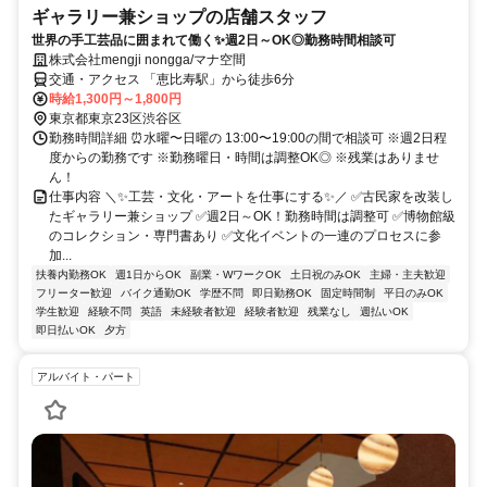
ギャラリー兼ショップの店舗スタッフ
世界の手工芸品に囲まれて働く✨週2日～OK◎勤務時間相談可
株式会社mengji nongga/マナ空間
交通・アクセス 「恵比寿駅」から徒歩6分
時給1,300円～1,800円
東京都東京23区渋谷区
勤務時間詳細 ⏰水曜〜日曜の 13:00〜19:00の間で相談可 ※週2日程
度からの勤務です ※勤務曜日・時間は調整OK◎ ※残業はありませ
ん！
仕事内容 ＼✨工芸・文化・アートを仕事にする✨／ ✅古民家を改装し
たギャラリー兼ショップ ✅週2日～OK！勤務時間は調整可 ✅博物館級
のコレクション・専門書あり ✅文化イベントの一連のプロセスに参
加...
扶養内勤務OK
週1日からOK
副業・WワークOK
土日祝のみOK
主婦・主夫歓迎
フリーター歓迎
バイク通勤OK
学歴不問
即日勤務OK
固定時間制
平日のみOK
学生歓迎
経験不問
英語
未経験者歓迎
経験者歓迎
残業なし
週払いOK
即日払いOK
夕方
アルバイト・パート