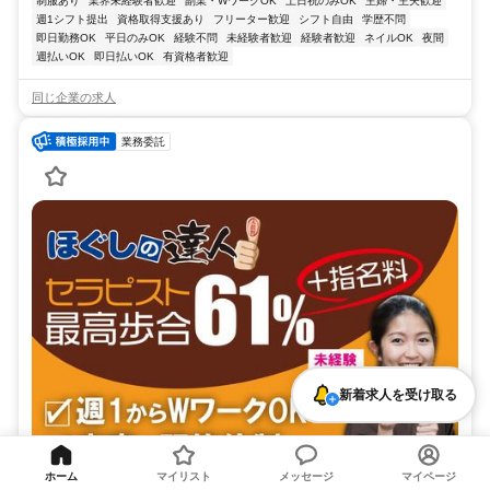
制服あり
業界未経験者歓迎
副業・WワークOK
土日祝のみOK
主婦・主夫歓迎
週1シフト提出
資格取得支援あり
フリーター歓迎
シフト自由
学歴不問
即日勤務OK
平日のみOK
経験不問
未経験者歓迎
経験者歓迎
ネイルOK
夜間
週払いOK
即日払いOK
有資格者歓迎
同じ企業の求人
業務委託
新着求人を受け取る
ホーム
マイリスト
メッセージ
マイページ