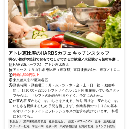
アトレ恵比寿のHARBSカフェ キッチンスタッフ
明るい挨拶や笑顔でおもてなしができる方歓迎／未経験から技術を磨
き、しっかり稼げる HARBS のキッチン募集
HARBS(ハーブス) アトレ恵比寿店
アクセス ＪＲ山手線 恵比寿（東京都）東口徒歩約1分、東京メトロ日
比谷線 恵比寿（東京都）東口徒歩約1分、ＪＲ埼京線/りんかい線 恵
時給1,500円以上
比寿（東京都）東口徒歩約1分
東京都東京23区渋谷区
勤務時間 ・勤務曜日：月・火・水・木・金・土・日・祝 ・勤務時
間： [1] 10:00～22:00 シフトサイクル：1ヶ月 現在働いているスタッ
フからは、 「シフトの融通が利きやすく、予定に合わせ...
仕事内容 変わらないおいしさを支える、誇り 当社は、変わらないお
いしさを提供するため 手間を惜しまず、創業当初のつくり方の基本
を守り ハンドメイドとフレッシュネスの追求を続けています。 料理
においても...
制服あり
業界未経験者歓迎
社員登用あり
副業・WワークOK
主婦・主夫歓迎
フリーター歓迎
学歴不問
経験不問
未経験者歓迎
経験者歓迎
月1シフト提出