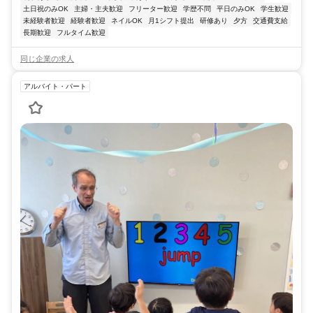
土日祝のみOK
主婦・主夫歓迎
フリーター歓迎
学歴不問
平日のみOK
学生歓迎
未経験者歓迎
経験者歓迎
ネイルOK
月1シフト提出
研修あり
夕方
交通費支給
長期歓迎
フルタイム歓迎
同じ企業の求人
アルバイト・パート