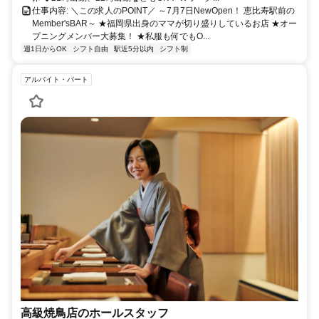
仕事内容: ＼この求人のPOINT／ ～7月7日NewOpen！ 恵比寿駅前の
Member'sBAR～ ★福岡県出身のママが切り盛りしているお店 ★オー
プニングメンバー大募集！ ★私服も何でもO...
週1日からOK
シフト自由
駅近5分以内
シフト制
アルバイト・パート
高級焼鳥店のホールスタッフ