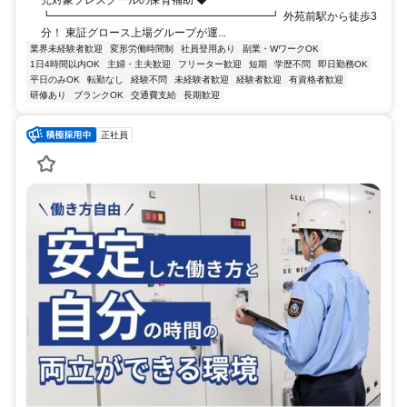
┗━━━━━━━━━━━━━━━━━━━━┛ 外苑前駅から徒歩3
分！ 東証グロース上場グループが運...
業界未経験者歓迎
変形労働時間制
社員登用あり
副業・WワークOK
1日4時間以内OK
主婦・主夫歓迎
フリーター歓迎
短期
学歴不問
即日勤務OK
平日のみOK
転勤なし
経験不問
未経験者歓迎
経験者歓迎
有資格者歓迎
研修あり
ブランクOK
交通費支給
長期歓迎
正社員