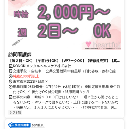
訪問看護師
【週２日～OK】【午前だけOK】【WワークOK】【研修超充実】【真っ
当な精神科訪看できる】
KONOKIメンタルヘルスケア株式会社
交通手段 ・自転車 ・公共交通機関 中目黒駅（日比谷線・副都心線）
から徒歩３分 中目黒駅前（東急バス）から徒歩3分
時給2,000円以上
東京都東京23区目黒区
勤務時間 08時45分～17時45分（休憩1時間） ※固定曜日勤務 ※午前
だけOK、午後だけOK 就労期間：試用期間３ヶ月
仕事の内容 ・時給２０００円はほしいな！ ・週２位から働けるとこ
ろないかな ・Ｗワークで働きたいな ・土日に働けるパートないかな
・病棟だと、１人１人によりそえない・・ ・精神科訪問看護、興...
シフト制
契約社員