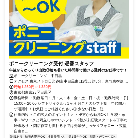
ポニークリーニング受付 遅番スタッフ
午後からゆっくり出勤◎落ち着いた時間帯で働ける受付のお仕事です！
ポニークリーニング 中目黒
アクセス 東京メトロ日比谷線 中目黒東口2徒歩約3分、東急東横線 中
目黒東口2徒歩約3分 東京メトロ日比谷線・東急東横線 中目黒駅東口
時給1,250円～1,330円
2より徒歩3分
東京都東京23区目黒区
勤務時間 ・勤務曜日：月・火・水・金・土・日・祝 ・勤務時間： [1]
15:00～20:00 シフトサイクル：1ヶ月 月ごとのシフト制！年代問わ
ず活躍中！お気軽にご相談ください◎ 少ない日数、短...
仕事内容 ＜この求人のポイント！＞ ・夕方から勤務OK！ 学校・家
事・Wワークと両立しやすいシフト ・9割が未経験スタート＆丁寧な
研修あり ・閉店作業も慣れるまでは先輩がしっかりフォロー ・髪型
自由＆...
制服あり
扶養内勤務OK
社員登用あり
週1日からOK
副業・WワークOK