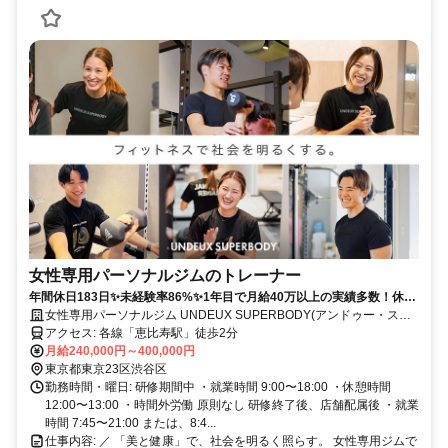
女性専用パーソナルジムのトレーナー
年間休日183日✨未経験率86%✨1年目で月給40万以上の実績多数！休み
も、あなたの成長も、全力サポート！
女性専用パーソナルジム UNDEUX SUPERBODY(アンドゥー・スー
パーボディ)
アクセス: 各線「恵比寿駅」徒歩2分
月給240,000円～400,000円
東京都東京23区渋谷区
勤務時間・曜日: 研修期間中 ・就業時間 9:00〜18:00 ・休憩時間
12:00〜13:00 ・時間外労働 原則なし 研修終了後、店舗配属後 ・就業
時間 7:45〜21:00 または、8:4...
仕事内容: ／ 「美と健康」で、社会を明るく照らす。 女性専用ジムで