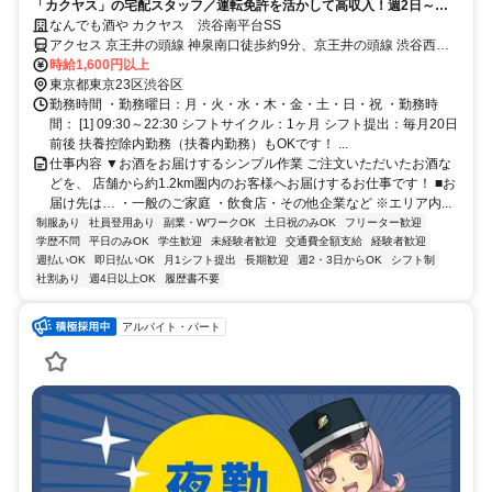
「カクヤス」の宅配スタッフ／運転免許を活かして高収入！週2日～、
シフト自由◎
なんでも酒や カクヤス 渋谷南平台SS
アクセス 京王井の頭線 神泉南口徒歩約9分、京王井の頭線 渋谷西口
(京王)徒歩約12分、東急田園都市線 渋谷西口(京王)徒歩約12分 ※マイ
時給1,600円以上
カー（車・バイク）通勤不可
東京都東京23区渋谷区
勤務時間 ・勤務曜日：月・火・水・木・金・土・日・祝 ・勤務時
間： [1] 09:30～22:30 シフトサイクル：1ヶ月 シフト提出：毎月20日
前後 扶養控除内勤務（扶養内勤務）もOKです！ ...
仕事内容 ▼お酒をお届けするシンプル作業 ご注文いただいたお酒な
どを、 店舗から約1.2km圏内のお客様へお届けするお仕事です！ ■お
届け先は… ・一般のご家庭 ・飲食店・その他企業など ※エリア内...
制服あり
社員登用あり
副業・WワークOK
土日祝のみOK
フリーター歓迎
学歴不問
平日のみOK
学生歓迎
未経験者歓迎
交通費全額支給
経験者歓迎
週払いOK
即日払いOK
月1シフト提出
長期歓迎
週2・3日からOK
シフト制
社割あり
週4日以上OK
履歴書不要
アルバイト・パート