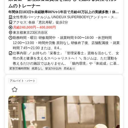
ムのトレーナー
年間休日183日✨未経験率86%✨1年目で月給40万以上の実績多数！休み
も、あなたの成長も、全力サポート！
女性専用パーソナルジム UNDEUX SUPERBODY(アンドゥー・スー
パーボディ)
アクセス: 各線「恵比寿駅」徒歩2分
月給240,000円～400,000円
東京都東京23区渋谷区
勤務時間・曜日: 研修期間中 ・就業時間 9:00〜18:00 ・休憩時間
12:00〜13:00 ・時間外労働 原則なし 研修終了後、店舗配属後 ・就業
時間 7:45〜21:00 または、8:4...
仕事内容: ／ お持ちの「栄養士」「管理栄養士」資格を活かして、 女
性の美と健康を支えるスペシャリストへ！ ＼ 当ジムは、ただ運動を
教えるだけの施設ではありません。 「腸内環境」や「体組成」に基...
変形労働時間制
残業なし
駅近5分以内
昇給あり
アルバイト・パート