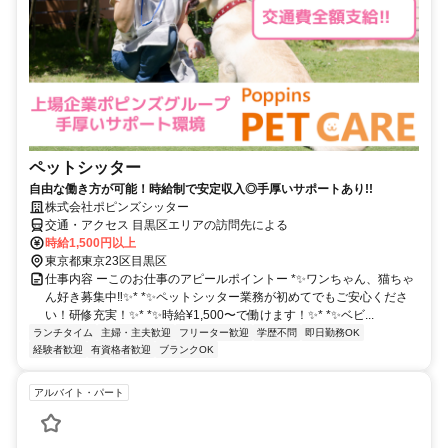
ペットシッター
自由な働き方が可能！時給制で安定収入◎手厚いサポートあり!!
株式会社ポピンズシッター
交通・アクセス 目黒区エリアの訪問先による
時給1,500円以上
東京都東京23区目黒区
仕事内容 ーこのお仕事のアピールポイントー *✨ワンちゃん、猫ちゃ
ん好き募集中‼✨* *✨ペットシッター業務が初めてでもご安心くださ
い！研修充実！✨* *✨時給¥1,500〜で働けます！✨* *✨ベビ...
ランチタイム
主婦・主夫歓迎
フリーター歓迎
学歴不問
即日勤務OK
経験者歓迎
有資格者歓迎
ブランクOK
アルバイト・パート