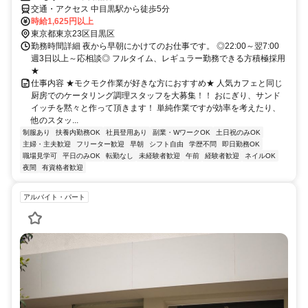
交通・アクセス 中目黒駅から徒歩5分
時給1,625円以上
東京都東京23区目黒区
勤務時間詳細 夜から早朝にかけてのお仕事です。 ◎22:00～翌7:00
週3日以上～応相談◎ フルタイム、レギュラー勤務できる方積極採用
★
仕事内容 ★モクモク作業が好きな方におすすめ★ 人気カフェと同じ
厨房でのケータリング調理スタッフを大募集！！ おにぎり、サンド
イッチを黙々と作って頂きます！ 単純作業ですが効率を考えたり、
他のスタッ...
制服あり
扶養内勤務OK
社員登用あり
副業・WワークOK
土日祝のみOK
主婦・主夫歓迎
フリーター歓迎
早朝
シフト自由
学歴不問
即日勤務OK
職場見学可
平日のみOK
転勤なし
未経験者歓迎
午前
経験者歓迎
ネイルOK
夜間
有資格者歓迎
アルバイト・パート