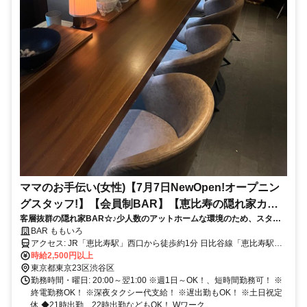
ママのお手伝い(女性)【7月7日NewOpen!オープニン
グスタッフ!】【会員制BAR】【恵比寿の隠れ家カウ
客層抜群の隠れ家BAR☆♪少人数のアットホームな環境のため、スタッ
ンター9席 20代、30代、40代活躍中!】【完全私服勤
フ同士の距離も近く、意見やアイデアも反映されやすい環境です。ナイ
BAR ももいろ
務】
トワーク未経験の方、歓迎します！
アクセス: JR「恵比寿駅」西口から徒歩約1分 日比谷線「恵比寿駅」2
番出口から徒歩約2分
時給2,500円以上
東京都東京23区渋谷区
勤務時間・曜日: 20:00～翌1:00 ※週1日～OK！、短時間勤務可！ ※
終電勤務OK！ ※深夜タクシー代支給！ ※遅出勤もOK！ ※土日祝定
休 ◆21時出勤、22時出勤などもOK！ Wワーク...