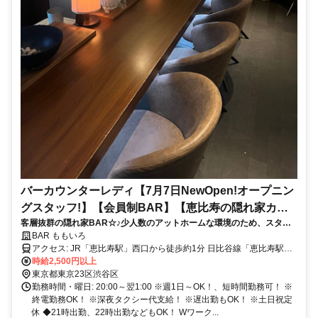
バーカウンターレディ【7月7日NewOpen!オープニン
グスタッフ!】【会員制BAR】【恵比寿の隠れ家カウ
客層抜群の隠れ家BAR☆♪少人数のアットホームな環境のため、スタッ
ンター9席 20代、30代、40代活躍中!】【完全私服勤
フ同士の距離も近く、意見やアイデアも反映されやすい環境です。ナイ
BAR ももいろ
務】
トワーク未経験の方、歓迎します！
アクセス: JR「恵比寿駅」西口から徒歩約1分 日比谷線「恵比寿駅」2
番出口から徒歩約2分
時給2,500円以上
東京都東京23区渋谷区
勤務時間・曜日: 20:00～翌1:00 ※週1日～OK！、短時間勤務可！ ※
終電勤務OK！ ※深夜タクシー代支給！ ※遅出勤もOK！ ※土日祝定
休 ◆21時出勤、22時出勤などもOK！ Wワーク...