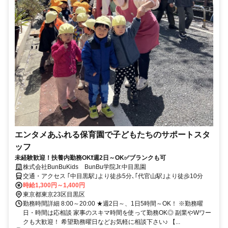
エンタメあふれる保育園で子どもたちのサポートスタ
ッフ
未経験歓迎！扶養内勤務OK❗週2日～OK✅ブランクも可
株式会社BunBuKids BunBu学院Jr.中目黒園
交通・アクセス ｢中目黒駅｣より徒歩5分､｢代官山駅｣より徒歩10分
時給1,300円～1,400円
東京都東京23区目黒区
勤務時間詳細 8:00～20:00 ★週2日～、1日5時間～OK！ ※勤務曜
日・時間は応相談 家事のスキマ時間を使って勤務OK◎ 副業やWワー
クも大歓迎！ 希望勤務曜日などお気軽に相談下さい♪ 【...