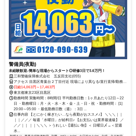
警備員(夜勤)
未経験歓迎♪簡単な現場からスタート◎研修3日で3.6万円！
三和警備保障株式会社 五反田支社(055)
アクセス 目黒区青葉台２丁目付近 現場により異なる/直行直帰/勤務地
相談可 ■電話面接■来社不要■即日勤務
日給14,063円～17,463円
東京都東京23区目黒区
勤務時間 実働時間：8時間/日 平均勤務日数：1ヶ月あたり12日～22
日 ・勤務曜日：月・火・水・木・金・土・日・祝 ・勤務時間： [1]
20:00～05:00 ・最低勤務日数（週）：3日 ...
仕事内容 【とにかく稼ぎたい…なら夜勤がおススメ♪】 ＼＼＼｜｜
｜｜／／／ 毎週「水曜日」が給料日♪ 【お支払いは業界最速級】 ／
／／｜｜ ｜｜＼＼＼ ＞うれしい【週払い制】＜ 日曜日〆→＜翌週
水...