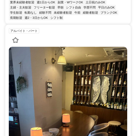
業界未経験者歓迎
週1日からOK
副業・WワークOK
土日祝のみOK
主婦・主夫歓迎
フリーター歓迎
早朝
シフト自由
学歴不問
平日のみOK
学生歓迎
転勤なし
経験不問
未経験者歓迎
午前
経験者歓迎
ブランクOK
長期歓迎
週2・3日からOK
シフト制
アルバイト・パート