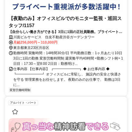
【夜勤のみ】オフィスビルでのモニター監視・巡回ス
タッフ/1157
【自分らしい働き方ができる】3日に1回の正社員勤務。プライベート重
視派も残業希望派も歓迎！
川面ビルサービス 住友不動産渋谷ガーデンタワー
月給256,000円～310,000円
東京都東京23区渋谷区
勤務時間 実働時間：14時間30分/日 平均勤務日数：1ヶ月あたり10日
3日に1回の勤務 変形労働時間制 週実働平均40時間 <勤務シフト例> 1
日目：17:30～翌8:00 2日目：勤務明け...
仕事内容 【仕事内容】 ┏━━━━━━━┓ ◆ お仕事内容 ◆
┗━━━━━━━┛ オフィスビルに常駐し、 施設内の安全と快適さ
を守る 管理業務をお任せします。 夜勤のみのお仕事で、 勤務は3日
に...
変形労働時間制
アルバイト・パート