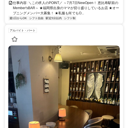
仕事内容: ＼この求人のPOINT／ ～7月7日NewOpen！ 恵比寿駅前の
Member'sBAR～ ★福岡県出身のママが切り盛りしているお店 ★オー
プニングメンバー大募集！ ★私服も何でもO...
週1日からOK
シフト自由
駅近5分以内
シフト制
アルバイト・パート