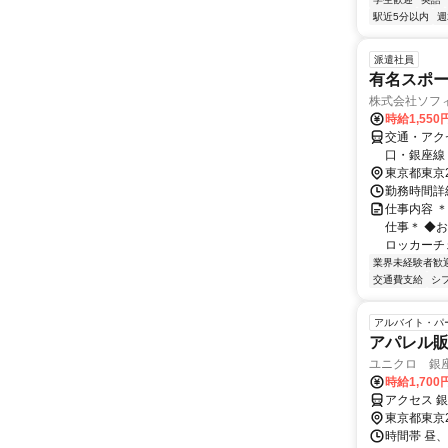
駅近5分以内
週
派遣社員
有名スポ
株式会社ソフ
時給1,55
交通・アク
口・銀座線
東京都東京
勤務時間詳細
仕事内容 
仕事＊ ◆
ロッカーチェ
業界未経験者歓
交通費支給
シ
アルバイト・パ
アパレル
ユニクロ 銀
時給1,70
アクセス 
東京都東京
時間帯 昼、