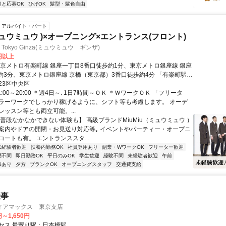
達と応募OK
ひげOK
髪型・髪色自由
アルバイト・パート
(ミュウミュウ )×オープニング×エントランス(フロント)
u Tokyo Ginza(ミュウミュウ ギンザ)
0円以上
東京メトロ有楽町線 銀座一丁目8番口徒歩約1分、東京メトロ銀座線 銀座
歩約3分、東京メトロ銀座線 京橋（東京都）3番口徒歩約4分 「有楽町駅」
「東銀座駅」徒歩6分/「日比谷駅」徒歩7分/「東京駅」徒歩9分
23区中央区
1:00～20:00 ＊週4日～､1日7時間～ＯＫ ＊ＷワークＯＫ 「フリータ
ラーワークでしっかり稼げるように、シフト等も考慮します。 オーデ
レッスン等とも両立可能。...
【普段なかなかできない体験も】 高級ブランドMiuMiu（ミュウミュウ ）
案内やドアの開閉・お見送り対応等｡ イベントやパーティー・オープニ
ートも有。 エントランススタ...
未経験者歓迎
扶養内勤務OK
社員登用あり
副業・WワークOK
フリーター歓迎
歴不問
即日勤務OK
平日のみOK
学生歓迎
経験不問
未経験者歓迎
午前
修あり
夕方
ブランクOK
オープニングスタッフ
交通費支給
仕事
ィアマックス 東京支店
円～1,650円
セス 最寄り駅：日本橋駅