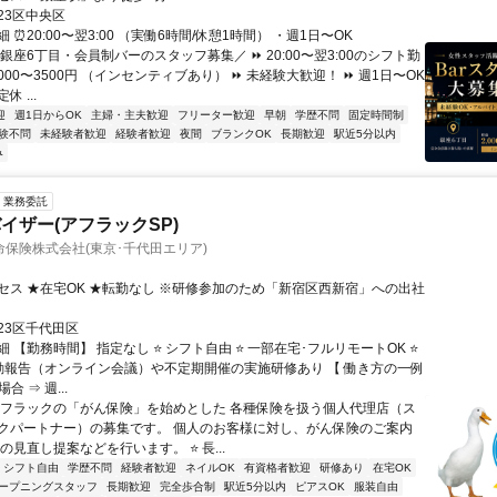
23区中央区
 ⏰20:00〜翌3:00 （実働6時間/休憩1時間） ・週1日〜OK
銀座6丁目・会員制バーのスタッフ募集／ ⏩ 20:00〜翌3:00のシフト勤
2000〜3500円 （インセンティブあり） ⏩ 未経験大歓迎！ ⏩ 週1日〜OK
 ...
迎
週1日からOK
主婦・主夫歓迎
フリーター歓迎
早朝
学歴不問
固定時間制
験不問
未経験者歓迎
経験者歓迎
夜間
ブランクOK
長期歓迎
駅近5分以内
み
業務委託
イザー(アフラックSP)
保険株式会社(東京･千代田エリア)
セス ★在宅OK ★転勤なし ※研修参加のため「新宿区西新宿」への出社
23区千代田区
 【勤務時間】 指定なし ⭐ シフト自由 ⭐ 一部在宅･フルリモートOK ⭐
動報告（オンライン会議）や不定期開催の実施研修あり 【 働き方の一例
合 ⇒ 週...
アフラックの「がん保険」を始めとした 各種保険を扱う個人代理店（ス
クパートナー）の募集です。 個人のお客様に対し、がん保険のご案内
の見直し提案などを行います。 ⭐ 長...
シフト自由
学歴不問
経験者歓迎
ネイルOK
有資格者歓迎
研修あり
在宅OK
ープニングスタッフ
長期歓迎
完全歩合制
駅近5分以内
ピアスOK
服装自由