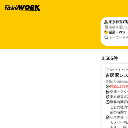
東京都
宝町
職種を選択
副業・Wワー
キーワード
2,505件
アルバイト・パ
古民家レ
鉄板焼Kurosa
時給1,300
交通・アク
東京都東京
勤務時間詳細
ごとに社内
前の時間で！
仕事内容 
大入り手当
きる♪ →週