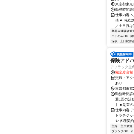
東京都東京
勤務時間詳細
仕事内容 ＼
務 ⏩ 時給
／土日祝は定休
業界未経験者歓
平日のみOK
経
深夜
土日祝休
保険アドバ
アフラック生命
完全歩合制
交通・アク
あり
東京都東京
勤務時間詳細
週1回の活
】 ■ 副業の場
仕事内容 
トラテジッ
や 各種契約
主婦・主夫歓迎
ブランクOK
オ