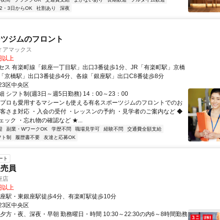
2・3日からOK
社割あり
深夜
ーツジムのフロント
ィアマックス
0円以上
セス 有楽町線「銀座一丁目駅」出口3番徒歩1分、JR「有楽町駅」京橋
「京橋駅」出口3番徒歩4分、各線「銀座駅」出口C8番徒歩8分
23区中央区
 シフト制(週3日～週5日勤務) 14：00～23：00
＊プロも愛用するマシーンも使える有名スポーツジムのフロントでのお
お客さま対応 ・入会の受付 ・レッスンの予約 ・見学者のご案内など ◆
ック ・忘れ物の確認など ★...
迎
副業・WワークOK
学歴不問
職場見学可
経験不問
交通費全額支給
フト制
履歴書不要
友達と応募OK
ート
販売員
座店
0円以上
銀座駅・東銀座駅徒歩4分、有楽町駅徒歩10分
23区中央区
夕方・夜、深夜・早朝 勤務曜日・時間 10:30～22:30の内6～8時間勤務