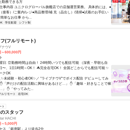
以上勤務できる方
● 仕事内容 ユニクログローバル旗艦店での店舗運営業務。 具体的には、●
（接客）/ご案内/レジ●商品整理/補 充（品出し）/清掃●試着のお手伝い
は簡単なお仕事 から...
K
学生歓迎
シフト制
フ(フルリモート)
ブナウV
円～600,000円
ト
曜日: ⏰勤務時間は自由！ 24時間いつでも配信可能 （深夜・早朝も自
日〜、1日1時間～OK！ ⛺完全在宅OK！ 全国どこからでも配信可能 ✨
ークOK
＼✨未経験・初心者OK✨／ "ライブナウV"でボイス配信 デビューしてみ
 ✋「声だけの配信活動に興味があるけど…」 ✋「趣味・好きなことで稼
」 ✋「やってみた...
フルリモート
在宅OK
ート
ーのスタッフ
ar HACHI
円～5,000円
セス 「銀座駅」より徒歩2分