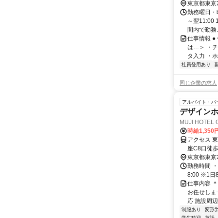
東京都東京
勤務曜日・時間
～翌11:0
間内で勤務..
仕事情報 
は…＞ ・
タ入力 ・ホ
社員登用あり
同じ企業の求人
アルバイト・パ
デザイン
MUJI HOTE
時給1,350
アクセス 
座C8口徒
丁目駅」よ
東京都東京
勤務時間 ・勤
8:00 ※
仕事内容 
お任せしま
応 施設周辺
制服あり
変形
学生歓迎
英語