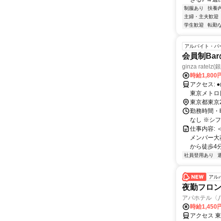
制服あり
扶養
主婦・主夫歓迎
学生歓迎
転勤
アルバイト・パ
会員制Ba
ginza rate
時給1,800
アクセス: ●山手線「新橋駅」 徒歩4分 ●東京メトロ銀座線「銀座駅」 徒歩9分 ●
東京メトロ
東京都東京
勤務時間・曜
なし ※シ
仕事内容:
メンバー大
から徒歩4分
社員登用あり
アル
夜勤フロ
アパホテル〈
時給1,450
アクセス 