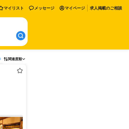
マイリスト
メッセージ
マイページ
求人掲載のご相談
存
関連度順