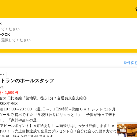
駅
してください
クOK
を選択してください
条件保
ート
ストランのホールスタッフ
wa
円～1,500円
セス 日比谷線「築地駅」徒歩1分＊交通費規定支給◎
23区中央区
 10：00～23：00 →週1日～、1日5時間～勤務ＯＫ！ シフトは1ヶ月
ツールで 提出です☆ 「学校終わりにサクッと！」 「子供が帰って来る
」 「家計や趣味の足...
【アピールポイント】 ⭐昇給あり！ →頑張りはしっかり評価します！ ⭐
あり！ →売上目標達成で全員にプレゼント◎ ⭐自分に合った働き方がで
に数日、好きな時に勤務できます...