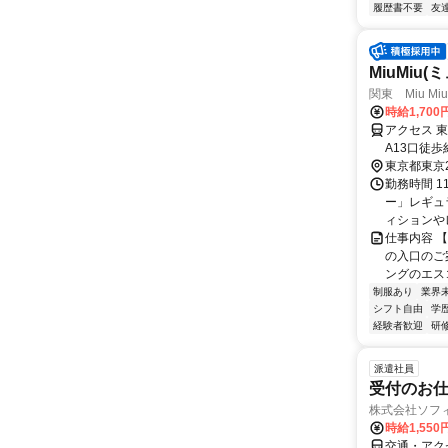
履歴書不要
友
MiuMiu
関東 Miu Mi
時給1,70
アクセス 
A13口徒
徒歩5分/
東京都東京
勤務時間 1
ー」レギュ
ィションや
仕事内容 
の入口のご
ングのエスコ
制服あり
業界
シフト自由
学
経験者歓迎
研
派遣社員
受付のお
株式会社ソフ
時給1,550
交通・アク