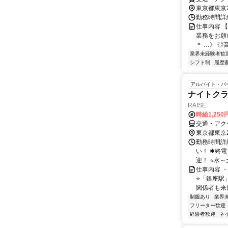
東京都東京
勤務時間詳細
仕事内容 
業務をお願
＊ …》 ◎
業界未経験者歓
シフト制
履歴
アルバイト・パ
ナイトクラ
RAISE
時給1,250
交通・アク
東京都東京
勤務時間詳細
い！ ✱終
迎！ ⭐水～
仕事内容 ・
⭐「銀座駅
関係者も来店
制服あり
業界
フリーター歓迎
経験者歓迎
ネ