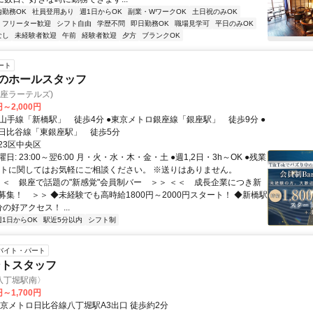
内勤務OK
社員登用あり
週1日からOK
副業・WワークOK
土日祝のみOK
フリーター歓迎
シフト自由
学歴不問
即日勤務OK
職場見学可
平日のみOK
なし
未経験者歓迎
午前
経験者歓迎
夕方
ブランクOK
ート
rのホールスタッフ
lz(銀座ラーテルズ)
円～2,000円
日比谷線「東銀座駅」 徒歩5分
23区中央区
日: 23:00～翌6:00 月・火・水・木・金・土 ●週1,2日・3h～OK ●残業
フトに関してはお気軽にご相談ください。 ※送りはありません。
 ＜＜ 銀座で話題の"新感覚"会員制バー ＞＞ ＜＜ 成長企業につき新
募集！ ＞＞ ◆未経験でも高時給1800円～2000円スタート！ ◆新橋駅
の好アクセス！ ...
週1日からOK
駅近5分以内
シフト制
バイト・パート
ントスタッフ
八丁堀駅南〉
円～1,700円
東京メトロ日比谷線八丁堀駅A3出口 徒歩約2分