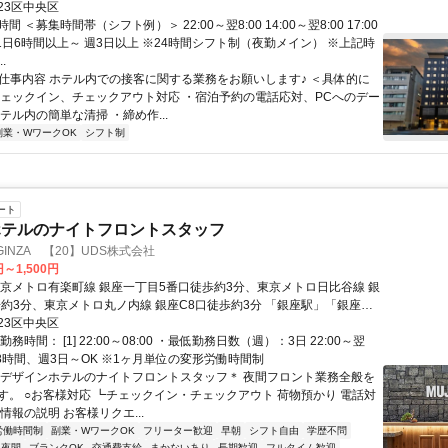
23区中央区
 ＜募集時間帯（シフト例）＞ 22:00～翌8:00 14:00～翌8:00 17:00
0 1日6時間以上～ 週3日以上 ※24時間シフト制（夜勤メイン） ※上記時
.
● 仕事内容 ホテル内での接客に関する業務をお願いします♪ ＜具体的に
チェックイン、チェックアウト対応 ・宿泊予約の電話応対、PCへのデー
テル内の簡単な清掃 ・締め作...
副業・WワークOK
シフト制
ート
ホテルのナイトフロントスタッフ
L GINZA 【20】UDS株式会社
円～1,500円
東京メトロ有楽町線 銀座一丁目5番口徒歩約3分、東京メトロ日比谷線 銀
歩約3分、東京メトロ丸ノ内線 銀座C8口徒歩約3分 「銀座駅」「銀座一
り徒歩3分
23区中央区
務時間： [1] 22:00～08:00 ・最低勤務日数（週）：3日 22:00～翌
1日8時間、週3日～OK ※1ヶ月単位の変形労働時間制
＊デザインホテルのナイトフロントスタッフ＊ 夜間フロント業務全般を
す。 ○お客様対応 ┗チェックイン・チェックアウト 荷物預かり 電話対
情報の説明 お客様リクエ...
労働時間制
副業・WワークOK
フリーター歓迎
早朝
シフト自由
学歴不問
夜間
ブランクOK
交通費支給
まかないあり
長期歓迎
フルタイム歓迎