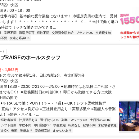
23区中央区
 9：00～18：00
【仕事内容】 基本的な受付業務になります！ 冷暖房完備の室内で、受付
いします！ ＊・・＊・・＊・・＊・・＊・・＊ 《 … ＊当社で働く魅力
高時給でリッチな働き方ができま...
迎
学歴不問
職場見学可
経験不問
交通費全額支給
ブランクOK
交通費支給
書不要
友達と応募OK
ート
ブRAISEのホールスタッフ
円～1,563円
セス 徒歩で銀座駅1分、日比谷駅2分、有楽町駅4分
23区中央区
 ⏰18:30～23:30 ⏰21:00～翌5:00 ✱勤務時間はお気軽にご相談下さ
電までもOK！ ✱勤務開始日の相談OK！ 即日から勤務できる方は大歓
土曜の間で...
✦✨ RAISEで働くPOINT！✨✦・ ⭐週1～OK！シフト柔軟性抜群！
」直結！アクセス良好◎ ⭐正社員登用あり！実績多数✫ ⭐芸能人や音楽
！ ⭐髪色・ネイル・...
未経験者歓迎
社員登用あり
週1日からOK
副業・WワークOK
土日祝のみOK
シフト自由
学歴不問
即日勤務OK
学生歓迎
転勤なし
経験不問
未経験者歓迎
イルOK
夜間
研修あり
交通費支給
まかないあり