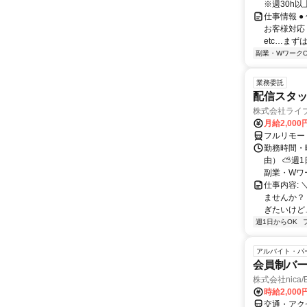
※週30h
仕事情報 
お客様対応
etc…まず
副業・WワークO
業務委託
配信スタッ
株式会社ライ
月給2,000
フルリモー
勤務時間・
由） ⛅週1
副業・Wワ
仕事内容: 
ませんか？
ぎたいけど…
週1日からOK
アルバイト・パ
会員制バ
株式会社nica/B
時給2,000
交通・アク