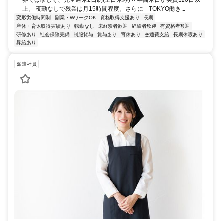
界では珍しく、完全週休2日制(土日休み) × 年間休日が実質120日以
上。 夜勤なしで残業は月15時間程度。さらに「TOKYO働き...
変形労働時間制
副業・WワークOK
資格取得支援あり
長期
産休・育休取得実績あり
転勤なし
未経験者歓迎
経験者歓迎
有資格者歓迎
研修あり
社会保険完備
制服貸与
賞与あり
育休あり
交通費支給
長期休暇あり
昇給あり
派遣社員