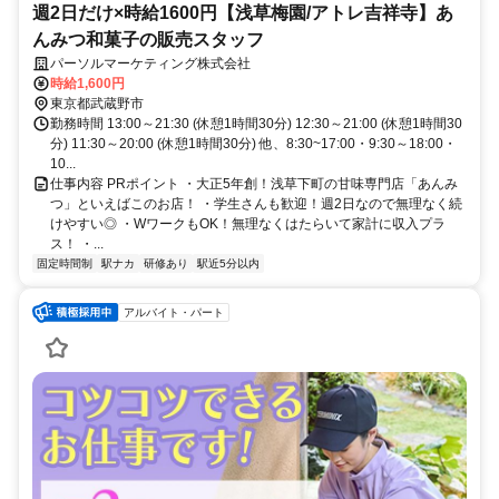
週2日だけ×時給1600円【浅草梅園/アトレ吉祥寺】あ
んみつ和菓子の販売スタッフ
パーソルマーケティング株式会社
時給1,600円
東京都武蔵野市
勤務時間 13:00～21:30 (休憩1時間30分) 12:30～21:00 (休憩1時間30
分) 11:30～20:00 (休憩1時間30分) 他、8:30~17:00・9:30～18:00・
10...
仕事内容 PRポイント ・大正5年創！浅草下町の甘味専門店「あんみ
つ」といえばこのお店！ ・学生さんも歓迎！週2日なので無理なく続
けやすい◎ ・WワークもOK！無理なくはたらいて家計に収入プラ
ス！ ・...
固定時間制
駅ナカ
研修あり
駅近5分以内
アルバイト・パート