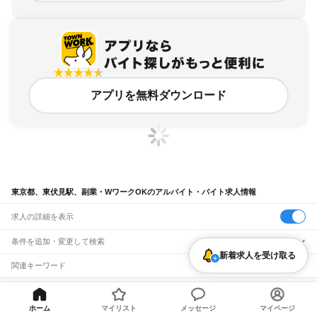
アプリを無料ダウンロード
東京都、東伏見駅、副業・WワークOKのアルバイト・バイト求人情報
求人の詳細を表示
条件を追加・変更して検索
新着求人を受け取る
市区町村を追加・変更
関連キーワード
完全在宅ワーク 全国
シール貼り 在宅
現在地周辺
ガチャガチャ
犬カフェ
東京都
駅を追加・変更
バイトTOP
東京都
西東京市
東伏見駅
副業・WワークOKのアルバ
東京都
すべて
イト・バイト・求人
東京23区
すべて
ホーム
マイリスト
メッセージ
マイページ
職種を追加・変更
JR東海道本線(東京～熱海)