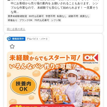
中にお客様から売り場の案内を お願いされることもあります。 シン
プルな作業なので、 未経験でも安心して始められます！ 一見重そう
な商...
業界未経験者歓迎
60代も応募可
学歴不問
転勤なし
経験不問
残業なし
研修あり
ブランクOK
70代も応募可
シフト制
同じ企業の求人
アルバイト・パート