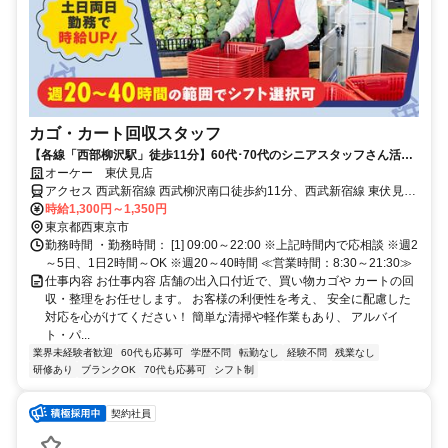
カゴ・カート回収スタッフ
【各線「西部柳沢駅」徒歩11分】60代･70代のシニアスタッフさん活躍
中！
オーケー 東伏見店
アクセス 西武新宿線 西武柳沢南口徒歩約11分、西武新宿線 東伏見南
口徒歩約13分、西武新宿線/西武拝島線 田無北口徒歩約25分 各線「西
時給1,300円～1,350円
部柳沢駅」より徒歩11分＊自転車通勤OK
東京都西東京市
勤務時間 ・勤務時間： [1] 09:00～22:00 ※上記時間内で応相談 ※週2
～5日、1日2時間～OK ※週20～40時間 ≪営業時間：8:30～21:30≫
仕事内容 お仕事内容 店舗の出入口付近で、買い物カゴや カートの回
収・整理をお任せします。 お客様の利便性を考え、 安全に配慮した
対応を心がけてください！ 簡単な清掃や軽作業もあり、 アルバイ
ト・パ...
業界未経験者歓迎
60代も応募可
学歴不問
転勤なし
経験不問
残業なし
研修あり
ブランクOK
70代も応募可
シフト制
契約社員