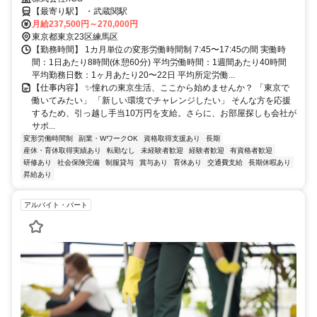
【最寄り駅】 ・武蔵関駅
月給237,500円～270,000円
東京都東京23区練馬区
【勤務時間】 1カ月単位の変形労働時間制 7:45〜17:45の間 実働時
間：1日あたり8時間(休憩60分) 平均労働時間：1週間あたり40時間
平均勤務日数：1ヶ月あたり20〜22日 平均所定労働...
【仕事内容】 ✨️憧れの東京生活、ここから始めませんか？ 「東京で
働いてみたい」 「新しい環境でチャレンジしたい」 そんな方を応援
するため、引っ越し手当10万円を支給。さらに、お部屋探しも会社が
サポ...
変形労働時間制
副業・WワークOK
資格取得支援あり
長期
産休・育休取得実績あり
転勤なし
未経験者歓迎
経験者歓迎
有資格者歓迎
研修あり
社会保険完備
制服貸与
賞与あり
育休あり
交通費支給
長期休暇あり
昇給あり
アルバイト・パート