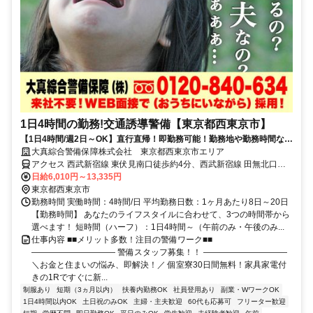
1日4時間の勤務!交通誘導警備【東京都西東京市】
【1日4時間/週2日～OK】直行直帰！即勤務可能！勤務地や勤務時間など
ライフスタイルに合わせて働ける
大真綜合警備保障株式会社 東京都西東京市エリア
アクセス 西武新宿線 東伏見南口徒歩約4分、西武新宿線 田無北口徒
歩約30分、西武池袋線/西武有楽町線 保谷南口徒歩約34分 東京都西東
日給6,010円～13,335円
京市エリア(西武柳沢駅、田無駅、東伏見駅、ひばりケ丘駅、保谷駅)
東京都西東京市
勤務時間 実働時間：4時間/日 平均勤務日数：1ヶ月あたり8日～20日
【勤務時間】 あなたのライフスタイルに合わせて、3つの時間帯から
選べます！ 短時間（ハーフ）：1日4時間～（午前のみ・午後のみ...
仕事内容 ■■メリット多数！注目の警備ワーク■■
―――――――――― 警備スタッフ募集！！ ――――――――――
＼お金と住まいの悩み、即解決！／ 個室寮30日間無料！家具家電付
きの1Rですぐに新...
制服あり
短期（3ヵ月以内）
扶養内勤務OK
社員登用あり
副業・WワークOK
1日4時間以内OK
土日祝のみOK
主婦・主夫歓迎
60代も応募可
フリーター歓迎