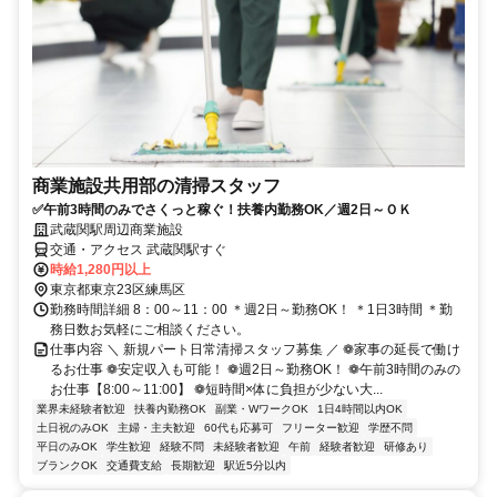
商業施設共用部の清掃スタッフ
✅午前3時間のみでさくっと稼ぐ！扶養内勤務OK／週2日～ＯＫ
武蔵関駅周辺商業施設
交通・アクセス 武蔵関駅すぐ
時給1,280円以上
東京都東京23区練馬区
勤務時間詳細 8：00～11：00 ＊週2日～勤務OK！ ＊1日3時間 ＊勤
務日数お気軽にご相談ください。
仕事内容 ＼ 新規パート日常清掃スタッフ募集 ／ ❁家事の延長で働け
るお仕事 ❁安定収入も可能！ ❁週2日～勤務OK！ ❁午前3時間のみの
お仕事【8:00～11:00】 ❁短時間×体に負担が少ない大...
業界未経験者歓迎
扶養内勤務OK
副業・WワークOK
1日4時間以内OK
土日祝のみOK
主婦・主夫歓迎
60代も応募可
フリーター歓迎
学歴不問
平日のみOK
学生歓迎
経験不問
未経験者歓迎
午前
経験者歓迎
研修あり
ブランクOK
交通費支給
長期歓迎
駅近5分以内