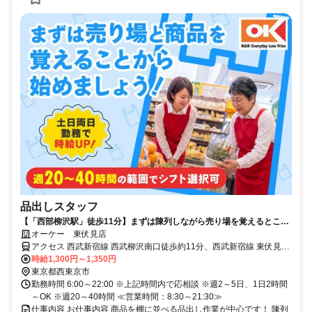
品出しスタッフ
【「西部柳沢駅」徒歩11分】まずは陳列しながら売り場を覚えるところ
からスタート！
オーケー 東伏見店
アクセス 西武新宿線 西武柳沢南口徒歩約11分、西武新宿線 東伏見南
口徒歩約13分、西武新宿線/西武拝島線 田無北口徒歩約25分 各線「西
時給1,300円～1,350円
部柳沢駅」より徒歩11分＊自転車通勤OK
東京都西東京市
勤務時間 6:00～22:00 ※上記時間内で応相談 ※週2～5日、1日2時間
～OK ※週20～40時間 ≪営業時間：8:30～21:30≫
仕事内容 お仕事内容 商品を棚に並べる品出し作業が中心です！ 陳列