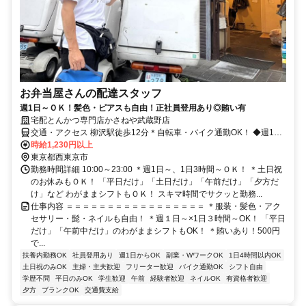
お弁当屋さんの配達スタッフ
週1日～ＯＫ！髪色・ピアスも自由！正社員登用あり◎賄い有
宅配とんかつ専門店かさねや武蔵野店
交通・アクセス 柳沢駅徒歩12分＊自転車・バイク通勤OK！ ◆週1日
～1日3時間～OK◆食事補助（お弁当）あり◆服装・髪色・ピアスも
時給1,230円以上
自由◆正社員登用あり
東京都西東京市
勤務時間詳細 10:00～23:00 ＊週1日～、1日3時間～ＯＫ！ ＊土日祝
のお休みもＯＫ！ 「平日だけ」「土日だけ」「午前だけ」「夕方だ
け」など わがままシフトもＯＫ！ スキマ時間でサクッと勤務...
仕事内容 ＝＝＝＝＝＝＝＝＝＝＝＝＝＝＝＝＝ ＊服装・髪色・アク
セサリー・髭・ネイルも自由！ ＊週１日～×1日３時間～OK！ 「平日
だけ」「午前中だけ」のわがままシフトもOK！ ＊賄いあり！500円
で...
扶養内勤務OK
社員登用あり
週1日からOK
副業・WワークOK
1日4時間以内OK
土日祝のみOK
主婦・主夫歓迎
フリーター歓迎
バイク通勤OK
シフト自由
学歴不問
平日のみOK
学生歓迎
午前
経験者歓迎
ネイルOK
有資格者歓迎
夕方
ブランクOK
交通費支給