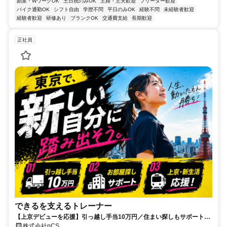
副業・WワークOK
土日祝のみOK
主婦・主夫歓迎
フリーター歓迎
バイク通勤OK
シフト自由
学歴不問
平日のみOK
経験不問
未経験者歓迎
経験者歓迎
研修あり
ブランクOK
交通費支給
長期歓迎
正社員
できるを支えるトレーナー
【上京デビューを応援】引っ越し手当10万円／住まい探しもサポート■
完全週休2日制■年間休日120日■キャリアアップ
株式会社nCS