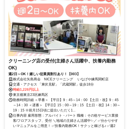
クリーニング店の受付(主婦さん活躍中、扶養内勤務
OK)
週2日～OK！嬉しい従業員割引あり！【003】
株式会社矢島商会 NICEクリーニング いなげや練馬関町店
交通・アクセス 「東伏見駅」「武蔵関駅」徒歩18分
時給1,226円以上
東京都東京23区練馬区
勤務時間詳細 ＜早番＞ 【平日】9：45～14：00 【土日・祝】9：45
～14：30 ＜遅番＞ 【平日】15：00～19：15 【土日・祝】14：30～
19：15 ※前月15日頃に提出いただく1...
仕事内容 雇用形態：アルバイト・パート 職種：その他サービス業接
客/フロアスタッフ、受付 ＼地域の主婦さん活躍中✨／ ✅分かりやす
いマニュアルをご用意！ ✅扶養内勤務OK！サクッと稼げる♪ ✅週2