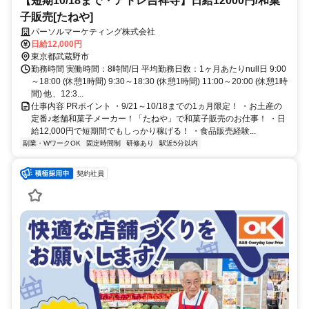
【短期10/18まで・アトレ吉祥寺】日給12000円/和菓
子販売[たねや]
パーソルマーケティング株式会社
日給12,000円
東京都武蔵野市
勤務時間 実働時間：8時間/日 平均勤務日数：1ヶ月あたりnull日 9:00
～18:00 (休憩1時間) 9:30～18:30 (休憩1時間) 11:00～20:00 (休憩1時
間) 他、12:3...
仕事内容 PRポイント ・9/21～10/18までの1ヵ月限定！ ・お土産の
定番♪老舗和菓子メーカー！「たねや」で和菓子販売のお仕事！ ・日
給12,000円で短期間でもしっかり稼げる！ ・食品販売経験...
副業・WワークOK
固定時間制
研修あり
駅近5分以内
契約社員