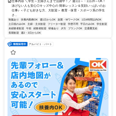
仕事内容 ＼学生～主婦さんまで活躍中！／ 週1日～・1日2h～OK！
泳げない人も安心◎キッズ中心の 簡単レッスン＆笑顔いっぱいのお
仕事♪ ＜子ども好きな方、大歓迎＞ 教育・保育・スポーツ系の学生
さ...
制服あり
扶養内勤務OK
週1日からOK
副業・WワークOK
1日4時間以内OK
土日祝のみOK
主婦・主夫歓迎
フリーター歓迎
学歴不問
平日のみOK
学生歓迎
未経験者歓迎
午前
経験者歓迎
研修あり
夕方
ブランクOK
交通費支給
長期歓迎
週2・3日からOK
アルバイト・パート