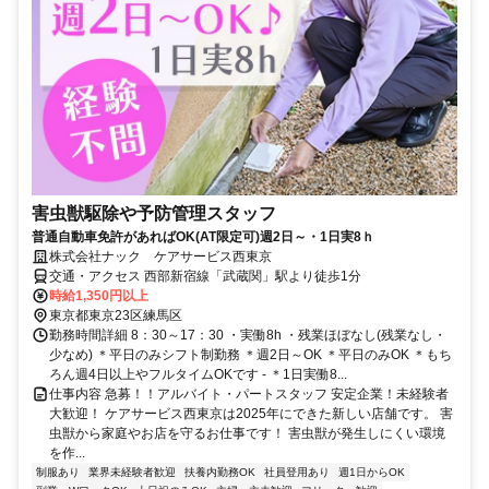
害虫獣駆除や予防管理スタッフ
普通自動車免許があればOK(AT限定可)週2日～・1日実8ｈ
株式会社ナック ケアサービス西東京
交通・アクセス 西部新宿線「武蔵関」駅より徒歩1分
時給1,350円以上
東京都東京23区練馬区
勤務時間詳細 8：30～17：30 ・実働8h ・残業ほぼなし(残業なし・
少なめ) ＊平日のみシフト制勤務 ＊週2日～OK ＊平日のみOK ＊もち
ろん週4日以上やフルタイムOKです - ＊1日実働8...
仕事内容 急募！！アルバイト・パートスタッフ 安定企業！未経験者
大歓迎！ ケアサービス西東京は2025年にできた新しい店舗です。 害
虫獣から家庭やお店を守るお仕事です！ 害虫獣が発生しにくい環境
を作...
制服あり
業界未経験者歓迎
扶養内勤務OK
社員登用あり
週1日からOK