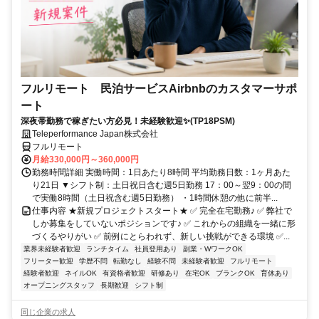
フルリモート 民泊サービスAirbnbのカスタマーサポ
ート
深夜帯勤務で稼ぎたい方必見！未経験歓迎✨(TP18PSM)
Teleperformance Japan株式会社
フルリモート
月給330,000円～360,000円
勤務時間詳細 実働時間：1日あたり8時間 平均勤務日数：1ヶ月あた
り21日 ▼シフト制：土日祝日含む週5日勤務 17：00～翌9：00の間
で実働8時間（土日祝含む週5日勤務） ・1時間休憩の他に前半...
仕事内容 ★新規プロジェクトスタート★ ✅ 完全在宅勤務♪ ✅ 弊社で
しか募集をしていないポジションです♪ ✅ これからの組織を一緒に形
づくるやりがい ✅ 前例にとらわれず、新しい挑戦ができる環境 ✅...
業界未経験者歓迎
ランチタイム
社員登用あり
副業・WワークOK
フリーター歓迎
学歴不問
転勤なし
経験不問
未経験者歓迎
フルリモート
経験者歓迎
ネイルOK
有資格者歓迎
研修あり
在宅OK
ブランクOK
育休あり
オープニングスタッフ
長期歓迎
シフト制
同じ企業の求人