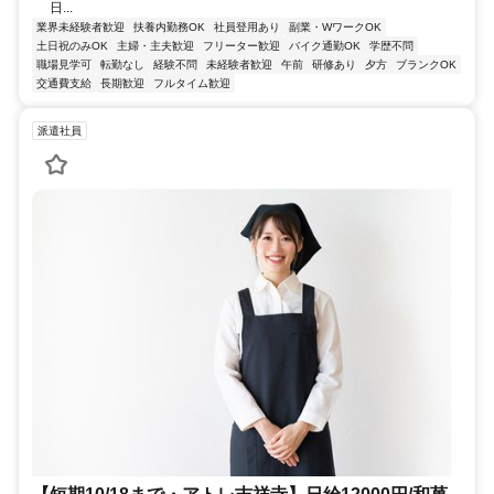
日...
業界未経験者歓迎
扶養内勤務OK
社員登用あり
副業・WワークOK
土日祝のみOK
主婦・主夫歓迎
フリーター歓迎
バイク通勤OK
学歴不問
職場見学可
転勤なし
経験不問
未経験者歓迎
午前
研修あり
夕方
ブランクOK
交通費支給
長期歓迎
フルタイム歓迎
派遣社員