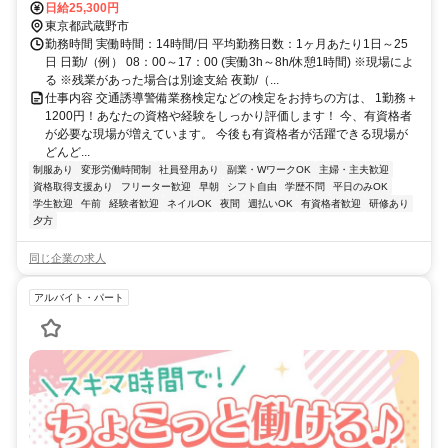
日給25,300円
東京都武蔵野市
勤務時間 実働時間：14時間/日 平均勤務日数：1ヶ月あたり1日～25
日 日勤/（例） 08：00～17：00 (実働3h～8h/休憩1時間) ※現場によ
る ※残業があった場合は別途支給 夜勤/（...
仕事内容 交通誘導警備業務検定などの検定をお持ちの方は、 1勤務＋
1200円！あなたの資格や経験をしっかり評価します！ 今、有資格者
が必要な現場が増えています。 今後も有資格者が活躍できる現場が
どんど...
制服あり
変形労働時間制
社員登用あり
副業・WワークOK
主婦・主夫歓迎
資格取得支援あり
フリーター歓迎
早朝
シフト自由
学歴不問
平日のみOK
学生歓迎
午前
経験者歓迎
ネイルOK
夜間
週払いOK
有資格者歓迎
研修あり
夕方
同じ企業の求人
アルバイト・パート