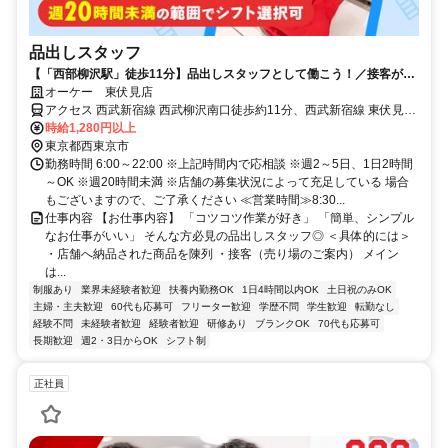
品出しスタッフ
【「西部柳沢駅」徒歩11分】品出しスタッフとして働こう！／接客がニ
ガテでも安心のシンプル作業！
オーケー 東伏見店
アクセス 西武新宿線 西武柳沢南口徒歩約11分、西武新宿線 東伏見南
口徒歩約13分、西武新宿線/西武拝島線 田無北口徒歩約25分 各線「西
時給1,280円以上
部柳沢駅」より徒歩11分＊自転車通勤OK
東京都西東京市
勤務時間 6:00～22:00 ※上記時間内で応相談 ※週2～5日、1日2時間
～OK ※週20時間未満 ※店舗の募集状況によって充足している 場合
もございますので、ご了承ください ≪営業時間≫8:30...
仕事内容 【お仕事内容】 「コツコツ作業が好き」 「簡単、シンプル
なお仕事がいい」 そんな方必見の品出しスタッフ◎ ＜具体的には＞
・店舗へ納品された商品を陳列 ・接客（売り場のご案内） メイン
は...
制服あり
業界未経験者歓迎
扶養内勤務OK
1日4時間以内OK
土日祝のみOK
主婦・主夫歓迎
60代も応募可
フリーター歓迎
学歴不問
学生歓迎
転勤なし
経験不問
未経験者歓迎
経験者歓迎
研修あり
ブランクOK
70代も応募可
長期歓迎
週2・3日からOK
シフト制
正社員