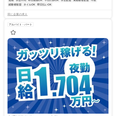
短期
学歴不問
即日勤務OK
平日のみOK
学生歓迎
未経験者歓迎
午前
経験者歓迎
ネイルOK
即日払いOK
同じ企業の求人
アルバイト・パート