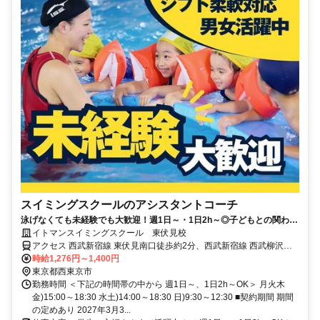
スイミングスクールのアシスタントコーチ
泳げなくても未経験でも大歓迎！週1日～・1日2h～◎子どもとの関わり
がやりがいに♪
イトマンスイミングスクール 東伏見校
アクセス 西武新宿線 東伏見南口徒歩約2分、西武新宿線 西武柳沢南
口徒歩約13分、西武新宿線 武蔵関南口徒歩約18分
時給1,276円～1,400円
東京都西東京市
勤務時間 ＜下記の時間帯の中から 週1日～、1日2h～OK＞ 月火木
金)15:00～18:30 水土)14:00～18:30 日)9:30～12:30 ■契約期間 期間
の定めあり 2027年3月3...