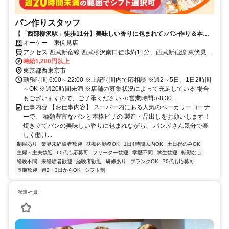
パン作りスタッフ
【「西部柳沢駅」徒歩11分】美味しい香りに包まれて♪パン作り＆本格
ピザ作りの仕事！レシピも完備◎
オーケー 東伏見店
アクセス 西武新宿線 西武柳沢南口徒歩約11分、西武新宿線 東伏見南
口徒歩約13分、西武新宿線/西武拝島線 田無北口徒歩約25分 各線「西
時給1,280円以上
部柳沢駅」より徒歩11分＊自転車通勤OK
東京都西東京市
勤務時間 6:00～22:00 ※上記時間内で応相談 ※週2～5日、1日2時間
～OK ※週20時間未満 ※店舗の募集状況によって充足している 場合
もございますので、ご了承ください ≪営業時間≫8:30...
仕事内容 【お仕事内容】 スーパー内にある人気のベーカリーコーナ
ーで、 種類豊富なパンと本格ピザの 製造・品出しをお願いします！
焼き立てパンの美味しい香りに包まれながら、 パン屋さん気分で楽
しく働け...
制服あり
業界未経験者歓迎
扶養内勤務OK
1日4時間以内OK
土日祝のみOK
主婦・主夫歓迎
60代も応募可
フリーター歓迎
学歴不問
学生歓迎
転勤なし
経験不問
未経験者歓迎
経験者歓迎
研修あり
ブランクOK
70代も応募可
長期歓迎
週2・3日からOK
シフト制
派遣社員