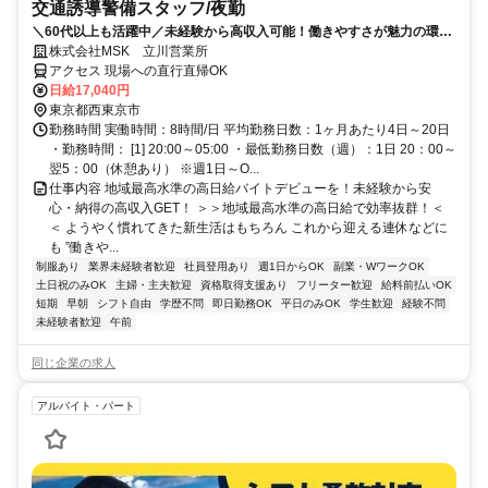
交通誘導警備スタッフ/夜勤
＼60代以上も活躍中／未経験から高収入可能！働きやすさが魅力の環境
で警備員デビューをしませんか！【月収34万円以上可能！日払いも
株式会社MSK 立川営業所
OK！】勤務3日前迄シフト申請が可能です！週1日～・短期もOK！あな
アクセス 現場への直行直帰OK
たのライフスタイルに合わせてお仕事しませんか！未経験者大歓迎！年
日給17,040円
代幅広く活躍しています。
東京都西東京市
勤務時間 実働時間：8時間/日 平均勤務日数：1ヶ月あたり4日～20日
・勤務時間： [1] 20:00～05:00 ・最低勤務日数（週）：1日 20：00～
翌5：00（休憩あり） ※週1日～O...
仕事内容 地域最高水準の高日給バイトデビューを！未経験から安
心・納得の高収入GET！ ＞＞地域最高水準の高日給で効率抜群！＜
＜ ようやく慣れてきた新生活はもちろん これから迎える連休などに
も ”働きや...
制服あり
業界未経験者歓迎
社員登用あり
週1日からOK
副業・WワークOK
土日祝のみOK
主婦・主夫歓迎
資格取得支援あり
フリーター歓迎
給料前払いOK
短期
早朝
シフト自由
学歴不問
即日勤務OK
平日のみOK
学生歓迎
経験不問
未経験者歓迎
午前
同じ企業の求人
アルバイト・パート