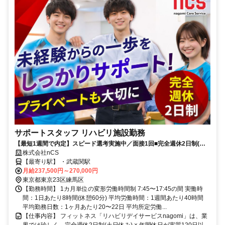
サポートスタッフ リハビリ施設勤務
【最短1週間で内定】スピード選考実施中／面接1回■完全週休2日制(土
日)■年間休日120日■キャリアアップ応援
株式会社nCS
【最寄り駅】 ・武蔵関駅
月給237,500円～270,000円
東京都東京23区練馬区
【勤務時間】 1カ月単位の変形労働時間制 7:45〜17:45の間 実働時
間：1日あたり8時間(休憩60分) 平均労働時間：1週間あたり40時間
平均勤務日数：1ヶ月あたり20〜22日 平均所定労働...
【仕事内容】 フィットネス「リハビリデイサービスnagomi」は、業