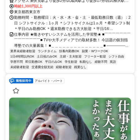
答｜1分単位で給与支給｜WワークOK｜私服勤務｜有給休暇あり｜定時
アクセス 東伏見駅より徒歩2分/武蔵関駅より徒歩17分/西武柳沢駅よ
退社
り徒歩25分
時給1,300円以上
東京都西東京市
勤務時間 ・勤務曜日：火・水・木・金・土 ・最低勤務日数（週）：2
日 シフトサイクル：1ヶ月 ＊シフトサイクルは1ヵ月 ＊希望シフト制
＊平日のみ勤務OK ＊週末勤務できる方大歓迎 ＊平日/16:...
仕事内容 ★働きやすいシステムを活用した学習塾★ ■￣￣￣￣￣￣￣
￣￣￣￣￣￣￣■ TVや大手メディアでの取材多数！ 今話題の個別指
導塾での大量募集！ ■＿＿＿＿＿＿＿＿＿＿＿＿＿＿■ ―――――...
業界未経験者歓迎
ランチタイム
扶養内勤務OK
副業・WワークOK
1日4時間以内OK
土日祝のみOK
主婦・主夫歓迎
フリーター歓迎
シフト自由
学歴不問
即日勤務OK
平日のみOK
学生歓迎
転勤なし
経験不問
英語
未経験者歓迎
交通費全額支給
経験者歓迎
残業なし
アルバイト・パート