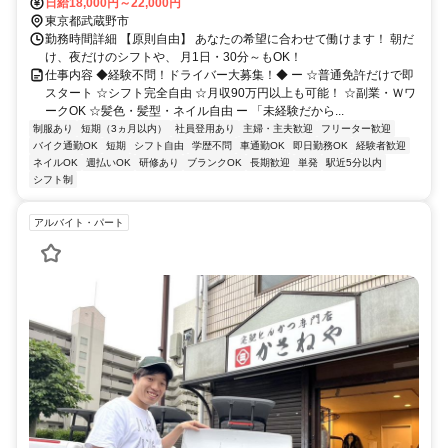
日給18,000円～22,000円
東京都武蔵野市
勤務時間詳細 【原則自由】 あなたの希望に合わせて働けます！ 朝だ
け、夜だけのシフトや、 月1日・30分～もOK！
仕事内容 ◆経験不問！ドライバー大募集！◆ ー ☆普通免許だけで即
スタート ☆シフト完全自由 ☆月収90万円以上も可能！ ☆副業・Ｗワ
ークOK ☆髪色・髪型・ネイル自由 ー 「未経験だから...
制服あり
短期（3ヵ月以内）
社員登用あり
主婦・主夫歓迎
フリーター歓迎
バイク通勤OK
短期
シフト自由
学歴不問
車通勤OK
即日勤務OK
経験者歓迎
ネイルOK
週払いOK
研修あり
ブランクOK
長期歓迎
単発
駅近5分以内
シフト制
アルバイト・パート