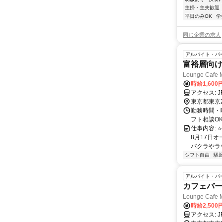
主婦・主夫歓迎
平日のみOK
学
同じ企業の求人
アルバイト・パ
富裕層向け
Lounge Ca
時給1,600
ア
東京都東京
勤務時間・曜
フト相談O
仕事内容:
8月17日
バクラやラウ
シフト自由
駅
アルバイト・パ
カフェバー
Lounge Ca
時給2,50
ア