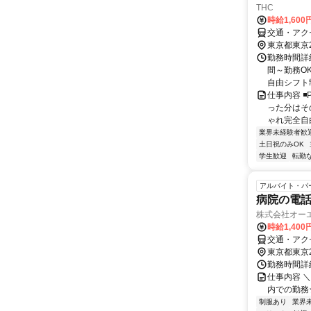
THC
時給1,60
交通・アク
東京都東京
勤務時間詳細
間～勤務OK
自由シフト
仕事内容 ◾
った分はその
ゃれ完全自由
業界未経験者歓
土日祝のみOK
学生歓迎
転勤
アルバイト・パ
病院の電
株式会社オー
時給1,40
交通・アク
東京都東京
勤務時間詳細
仕事内容 
内での勤務
制服あり
業界