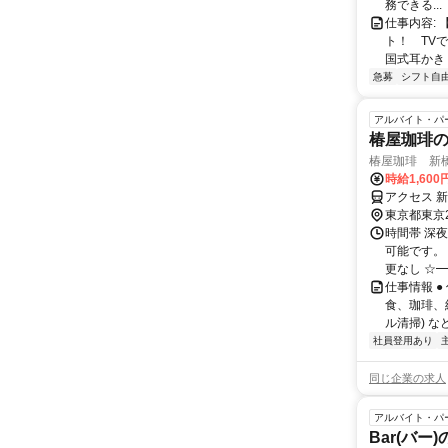
務できる...
仕事内容:
ト！ TV
国式耳かき
急募
シフト自
アルバイト・パ
椿屋珈琲
椿屋珈琲 新
時給1,600
アクセス 
東京都東京
時間帯 深夜
可能です。
更なし ☆━
仕事情報 
食、珈琲、
ル清掃) な
社員登用あり
同じ企業の求人
アルバイト・パ
Bar(バー