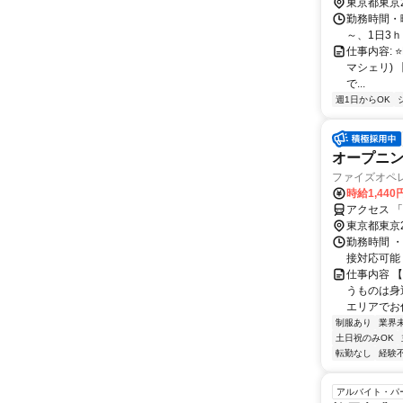
東京都東京
勤務時間・曜
～、1日3ｈ
仕事内容: ⭐
マシェリ)
で...
週1日からOK
オープニン
ファイズオペ
時給1,440
アクセス 
東京都東京
勤務時間 ・勤務
接対応可能
仕事内容 
うものは身
エリアでお仕
制服あり
業界
土日祝のみOK
転勤なし
経験
アルバイト・パ