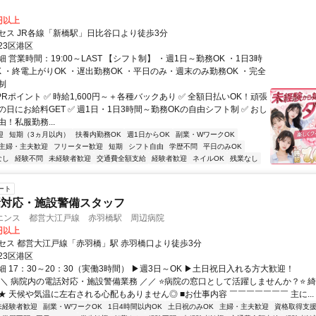
0円以上
セス JR各線「新橋駅」日比谷口より徒歩3分
23区港区
 営業時間：19:00～LAST 【シフト制】 ・週1日～勤務OK ・1日3時
 ・終電上がりOK ・遅出勤務OK ・平日のみ・週末のみ勤務OK ・完全
制
️PRポイント ✅ 時給1,600円～＋各種バックあり ✅ 全額日払いOK！頑張
日にお給料GET ✅ 週1日・1日3時間～勤務OKの自由シフト制 ✅ おし
！私服勤務...
迎
短期（3ヵ月以内）
扶養内勤務OK
週1日からOK
副業・WワークOK
主婦・主夫歓迎
フリーター歓迎
短期
シフト自由
学歴不問
平日のみOK
なし
経験不問
未経験者歓迎
交通費全額支給
経験者歓迎
ネイルOK
残業なし
ート
話対応・施設警備スタッフ
エンス 都営大江戸線 赤羽橋駅 周辺病院
0円以上
セス 都営大江戸線「赤羽橋」駅 赤羽橋口より徒歩3分
23区港区
 17：30～20：30（実働3時間） ▶週3日～OK ▶土日祝日入れる方大歓迎！
＼＼ 病院内の電話対応・施設警備業務 ／／ ⭐病院の窓口として活躍しませんか？⭐ 
★ 天候や気温に左右される心配もありません◎ ■お仕事内容 ￣￣￣￣￣￣￣ 主に...
未経験者歓迎
副業・WワークOK
1日4時間以内OK
土日祝のみOK
主婦・主夫歓迎
資格取得支