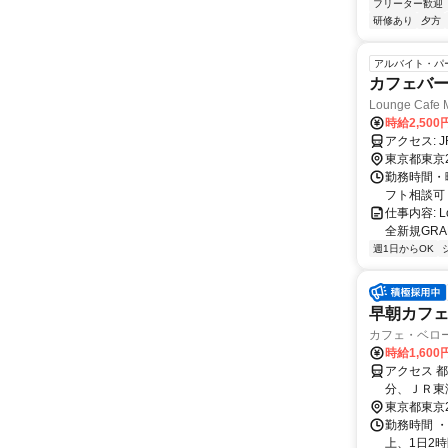
フリーター歓迎
研修あり
夕方
アルバイト・パ
カフェバー
Lounge Ca
時給2,50
ア
東京都東京
勤務時間・曜
フト相談可 
仕事内容: L
全新規GRA
週1日からOK
早朝カフ
カフェ・ベロ
時給1,600
アクセス 
分、ＪＲ東
口徒歩4分
東京都東京
勤務時間 ・
上、1日2