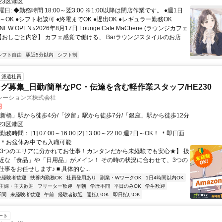
23区港区
日: ◆勤務時間 18:00～翌3:00 ※1:00以降は閉店作業です。 ●週1日
～OK ●シフト相談可 ●終電までOK ●遅出OK ●レギュラー勤務OK
NEW OPEN⭐2026年8月17日 Lounge Cafe MaCherie (ラウンジカフェ
 【おしごと内容】 カフェ感覚で働ける、 Barラウンジスタイルのお店
シフト自由
駅近5分以内
シフト制
派遣社員
グ募集_日勤/簡単なPC・伝達を含む軽作業スタッフ/HE230
レーションズ株式会社
円
「新橋」駅から徒歩4分/「汐留」駅から徒歩7分/「銀座」駅から徒歩12分
23区港区
時間： [1] 07:00～16:00 [2] 13:00～22:00 週2日～OK！ ＊即日面
 ＊お盆休み中でも入職可能
【3つのエリアに分かれてお仕事！カンタンだから未経験でも安心★】 扱
近な「食品」や「日用品」がメイン！ その時の状況に合わせて、3つの
事をお任せします♪ ■ 具体的な...
未経験者歓迎
扶養内勤務OK
社員登用あり
副業・WワークOK
1日4時間以内OK
主婦・主夫歓迎
フリーター歓迎
早朝
学歴不問
平日のみOK
学生歓迎
不問
未経験者歓迎
午前
経験者歓迎
週払いOK
即日払いOK
ート