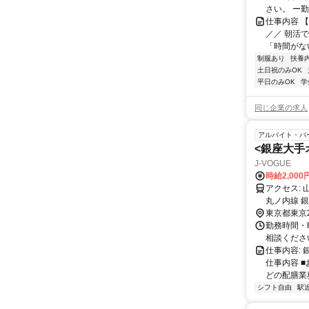
さい。 ー勤
仕事内容 
／／ 朝活
「時間がない
制服あり
扶養
土日祝のみOK
平日のみOK
学
同じ企業の求人
アルバイト・パ
<銀座大手
J-VOGUE
時給2,000
アクセス: 山手線・東海道線 新橋駅：徒歩2分 三田線 内幸町駅：徒歩8分 銀座線・
丸ノ内線 銀
分
東京都東京
勤務時間・曜日
相談くださ
仕事内容:
仕事内容 
どの配膳業務
シフト自由
駅