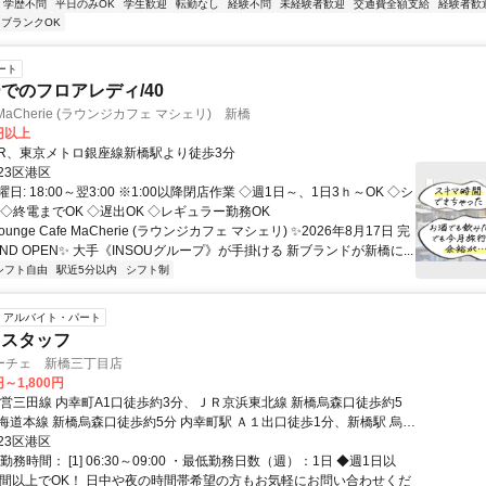
学歴不問
平日のみOK
学生歓迎
転勤なし
経験不問
未経験者歓迎
交通費全額支給
経験者歓
ブランクOK
ート
でのフロアレディ/40
fe MaCherie (ラウンジカフェ マシェリ) 新橋
0円以上
クセス: JR、東京メトロ銀座線新橋駅より徒歩3分
23区港区
日: 18:00～翌3:00 ※1:00以降閉店作業 ◇週1日～、1日3ｈ～OK ◇シ
◇終電までOK ◇遅出OK ◇レギュラー勤務OK
ounge Cafe MaCherie (ラウンジカフェ マシェリ) ✨2026年8月17日 完
ND OPEN✨ 大手《INSOUグループ》が手掛ける 新ブランドが新橋に...
シフト自由
駅近5分以内
シフト制
アルバイト・パート
ェスタッフ
ーチェ 新橋三丁目店
円～1,800円
都営三田線 内幸町A1口徒歩約3分、ＪＲ京浜東北線 新橋烏森口徒歩約5
海道本線 新橋烏森口徒歩約5分 内幸町駅 Ａ１出口徒歩1分、新橋駅 烏森
23区港区
勤務時間： [1] 06:30～09:00 ・最低勤務日数（週）：1日 ◆週1日以
時間以上でOK！ 日中や夜の時間帯希望の方もお気軽にお問い合わせくだ