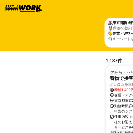
東京都
御成
職種を選択
副業・Wワー
キーワード
1,187件
アルバイト・パ
着物で接
北大路 銀座本
時給1,400
交通・アク
東京都東京
勤務時間詳細
申告のシフト
仕事内容 ✨
様のお迎え
サービスを中
制服あり
扶養