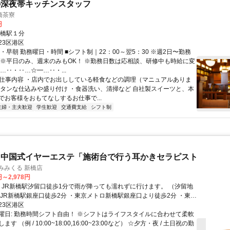
の深夜帯キッチンスタッフ
橋茶寮
円
新橋駅１分
23区港区
・早朝 勤務曜日・時間 ■シフト制｜22：00～翌5：30 ※週2日〜勤務
 ※平日のみ、週末のみもOK！ ※勤務日数は応相談、研修中も時給に変
…‥・‥…☆━…‥・...
● 仕事内容 ・店内でお出ししている軽食などの調理（マニュアルありま
ンタンな仕込みや盛り付け ・食器洗い、清掃など 自社製スイーツと、本
でお客様をおもてなしするお仕事で...
主婦・主夫歓迎
学生歓迎
交通費支給
シフト制
ら中国式イヤーエステ「施術台で行う耳かきセラピスト
みみくる 新橋店
円～2,978円
・JR新橋駅銀座口徒歩2分 ・東京メトロ新橋駅銀座口より徒歩2分 ・東京
駅銀座線2番出口より徒歩1分(スターバックス裏) ・新橋駅前ビル1号館
23区港区
10秒
曜日: 勤務時間シフト自由！ ※シフトはライフスタイルに合わせて柔軟
す （例 / 10:00~18:00,16:00~23:00など） ☆夕方・夜 / 土日祝の勤