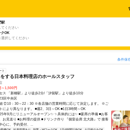
門駅
してください
クOK
を選択してください
条件保
ート
客をする日本料理店のホールスタッフ
店
円～1,500円
セス 「新橋駅」より徒歩2分/「汐留駅」より徒歩10分
23区中央区
 ⏰10：30～22：30 ※各店舗の営業時間に応じて決定します。 ※ご
により異なります。 ■週2、3日～OK ■1日3時間～OK
25年9月にリニューアルオープン✨ ✨具体的には✨ ■宴席の準備 ■お客
、お見送り ■お料理の提供 ■ドリンク作り 『個室会席 北大路』で 接客
心に、予約受付、...
内勤務OK
社員登用あり
副業・WワークOK
1日4時間以内OK
土日祝のみOK