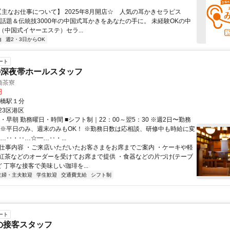
 【主なお仕事について】 2025年8月開店☆ 人気の耳かきセラピス
で話題＆伝統技3000年の中国式耳かきをあなたの手に。 未経験OKの中
（中国式イヤーエステ）セラ...
由
週2・3日からOK
ート
の深夜帯ホールスタッフ
橋茶寮
円
新橋駅１分
23区港区
・早朝 勤務曜日・時間 ■シフト制｜22：00～翌5：30 ※週2日〜勤務
 ※平日のみ、週末のみもOK！ ※勤務日数は応相談、研修中も時給に変
…‥・‥…☆━…‥・...
● 仕事内容 ・ご来店いただいたお客さまをお席までご案内 ・ケーキや軽
紅茶などのオーダーを受けてお席まで提供 ・食器などの片づけ(テーブ
ど 丁寧な接客で美味しい珈琲を...
主婦・主夫歓迎
学生歓迎
交通費支給
シフト制
ート
)の接客スタッフ