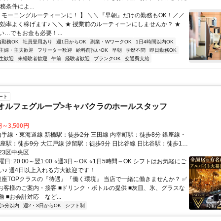
務条件によ...
【 モーニングルーティーンに！ 】 ＼＼『早朝』だけの勤務もOK！／／
で効率よく稼げます♪ ＼＼ ★ 授業前のルーティーンにしませんか？ ★
…でもお金も必要！...
内勤務OK
社員登用あり
週1日からOK
副業・WワークOK
1日4時間以内OK
主婦・主夫歓迎
フリーター歓迎
給料前払いOK
早朝
学歴不問
即日勤務OK
生歓迎
未経験者歓迎
午前
経験者歓迎
ブランクOK
交通費支給
ート
オルフェグループ>キャバクラのホールスタッフ
円～3,500円
座駅：徒歩9分 大江戸線 汐留駅：徒歩9分 日比谷線 日比谷駅：徒歩10
23区中央区
: 20:00～翌1:00 ⭐️週3日～OK ⭐️1日5時間～OK シフトはお気軽にご
い♪ 週4日以上入れる方大歓迎です！
 銀座TOPクラスの『待遇』『働く環境』 当店で一緒に働きませんか？ ✅️
■お客様のご案内・接客 ■ドリンク・ボトルの提供 ■灰皿、氷、グラスな
 ■お会計対応 など...
近5分以内
週2・3日からOK
シフト制