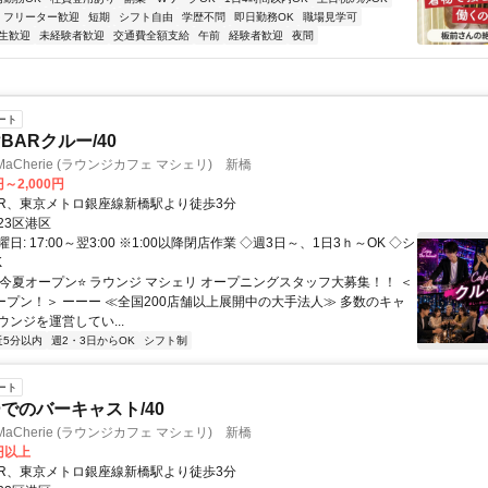
フリーター歓迎
短期
シフト自由
学歴不問
即日勤務OK
職場見学可
生歓迎
未経験者歓迎
交通費全額支給
午前
経験者歓迎
夜間
ート
BARクルー/40
fe MaCherie (ラウンジカフェ マシェリ) 新橋
円～2,000円
クセス: JR、東京メトロ銀座線新橋駅より徒歩3分
23区港区
日: 17:00～翌3:00 ※1:00以降閉店作業 ◇週3日～、1日3ｈ～OK ◇シ
K
 ⭐今夏オープン⭐ ラウンジ マシェリ オープニングスタッフ大募集！！ ＜
オープン！＞ ーーー ≪全国200店舗以上展開中の大手法人≫ 多数のキャ
ンジを運営してい...
近5分以内
週2・3日からOK
シフト制
ート
でのバーキャスト/40
fe MaCherie (ラウンジカフェ マシェリ) 新橋
0円以上
クセス: JR、東京メトロ銀座線新橋駅より徒歩3分