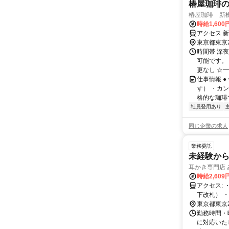
椿屋珈琲
椿屋珈琲 新
時給1,600
アクセス 
東京都東京
時間帯 深夜
可能です。
更なし ☆━
仕事情報 
す） ・カ
格的な珈琲
社員登用あり
同じ企業の求人
業務委託
未経験か
耳かき専門店 
時給2,609
アクセス: ・JR新橋駅汐留口徒歩1分で雨が降っても濡れずに行けます。 （汐留地
下改札） 
メトロ新橋
東京都東京
横から徒歩
勤務時間・
に対応いたしま