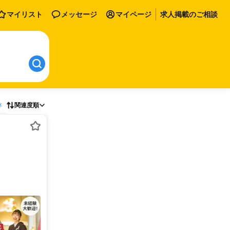
マイリスト
メッセージ
マイページ
求人掲載のご相談
存
関連度順