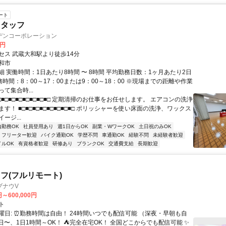
ート
スタッフ
デンコーポレーション
0円
セス 武蔵大和駅より徒歩14分
和市
細 実働時間：1日あたり8時間 〜 8時間 平均勤務日数：1ヶ月あたり2日
勤務時間：8：00～17：00または9：00～18：00 ※現場までの距離や作業
て集合時...
□■□■□■□■□■□■□■□ 定期清掃のお仕事をお任せします。 エアコンの洗浄
す！ ■□■□■□■□■□■□■□■□ ポリッシャーを使い床面の洗浄、ワックス
ージ...
内勤務OK
社員登用あり
週1日からOK
副業・WワークOK
土日祝のみOK
フリーター歓迎
バイク通勤OK
学歴不問
車通勤OK
経験不問
未経験者歓迎
イルOK
有資格者歓迎
研修あり
ブランクOK
交通費支給
長期歓迎
フ(フルリモート)
ブナウV
円～600,000円
ト
曜日: ⏰勤務時間は自由！ 24時間いつでも配信可能 （深夜・早朝も自
日〜、1日1時間～OK！ ⛺完全在宅OK！ 全国どこからでも配信可能 ✨