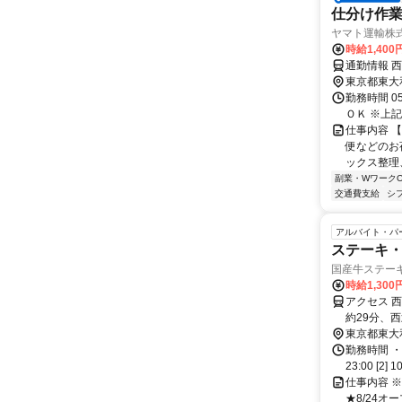
仕分け作業
ヤマト運輸株式
時給1,40
通勤情報 
東京都東大
勤務時間 05:
ＯＫ ※上記
仕事内容 
便などのお
ックス整理
副業・WワークO
交通費支給
シ
アルバイト・パ
ステーキ
国産牛ステー
時給1,30
アクセス 
約29分、
東京都東大
勤務時間 ・
23:00 [2
仕事内容 
★8/24