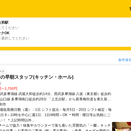
大和駅
してください
クOK
を選択してください
条件保
ート
の早朝スタッフ(キッチン・ホール)
店
円～1,750円
西武多摩湖線 武蔵大和徒歩約14分、西武多摩湖線 八坂（東京都）徒歩約
武山口線 多摩湖南口徒歩約28分 「上北台駅」から新青梅街道を東久留米
で7分
和市
・最低勤務日数（週）：1日 シフト提出：毎月5日・20日 シフト確定：毎
5日 8～10時を中心に週1日、1日4時間～OK ＊時間・曜日等お気軽にご
！ ＊上記時間以外...
■チームで協力！味集中カウンターで落ち着いた雰囲気の「一蘭」キッチ
のお仕事 ・お客様のご案内（例：席の案内） ・食券、オーダー用紙の