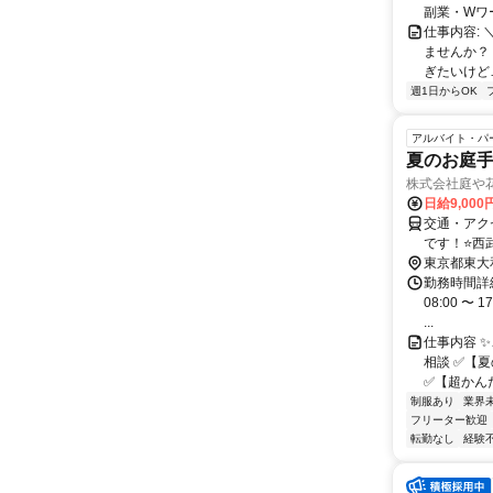
副業・Wワ
仕事内容: 
ませんか？
ぎたいけど…
週1日からOK
アルバイト・パ
夏のお庭
株式会社庭や
日給9,000
交通・アク
です！⭐西
より車で約
東京都東大
勤務時間詳細
08:00 〜
...
仕事内容 
相談 ✅【
✅【超かんた
制服あり
業界
フリーター歓迎
転勤なし
経験