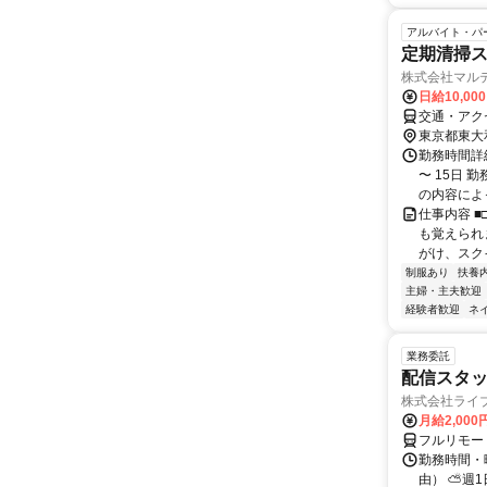
アルバイト・パ
定期清掃
株式会社マル
日給10,00
交通・アク
東京都東大
勤務時間詳
〜 15日 
の内容によっ
仕事内容 ■
も覚えられま
がけ、スクイ
制服あり
扶養
主婦・主夫歓迎
経験者歓迎
ネ
業務委託
配信スタッ
株式会社ライ
月給2,000
フルリモー
勤務時間・
由） ⛅週1