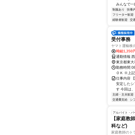
みんなで一緒
制服あり
扶養
フリーター歓迎
経験者歓迎
交
受付事務
ヤマト運輸株式
時給1,35
通勤情報 
東京都東大
勤務時間 08:
ＯＫ ※上記
仕事内容 
安定したシ
す 今回は、
主婦・主夫歓迎
交通費支給
シ
アルバイト・パ
【家庭教師
科など)
家庭教師のト