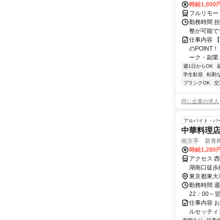
時給1,800
フルリモー
勤務時間 
整が可能で
仕事内容 
のPOINT
ーク・副業も
週1日からOK
学生歓迎
転勤
ブランクOK
交
同じ企業の求人
アルバイト・パ
中華料理
南京亭 新青
時給1,280
アクセス 
湖南口徒歩
東京都東大
勤務時間 週
22：00～
仕事内容 
ルセッティ