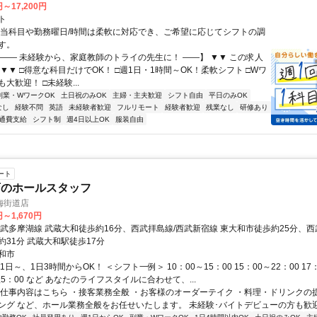
円～17,200円
ト
担当科目や勤務曜日/時間は柔軟に対応でき、ご希望に応じてシフトの調
す。
【―― 未経験から、家庭教師のトライの先生に！ ――】 ▼▼ この求人
！ ▼▼ □得意な科目だけでOK！ □週1日・1時間～OK！柔軟シフト □Wワ
大歓迎！ □未経験...
副業・WワークOK
土日祝のみOK
主婦・主夫歓迎
シフト自由
平日のみOK
なし
経験不問
英語
未経験者歓迎
フルリモート
経験者歓迎
残業なし
研修あり
通費支給
シフト制
週4日以上OK
服装自由
ート
店のホールスタッフ
梅街道店
円～1,670円
西武多摩湖線 武蔵大和徒歩約16分、西武拝島線/西武新宿線 東大和市徒歩約25分、西
約31分 武蔵大和駅徒歩17分
和市
1日～、1日3時間からOK！ ＜シフト一例＞ 10：00～15：00 15：00～22：00 17：
翌5：00 など あなたのライフスタイルに合わせて、...
お仕事内容はこちら ・接客業務全般 ・お客様のオーダーテイク ・料理・ドリンクの
ング など、ホール業務全般をお任せいたします。 未経験･バイトデビューの方も歓迎で