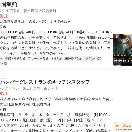
(営業所)
会社 西東京主管支店 東大和営業所
0円以上
西武鉄道多摩湖線「武蔵大和駅」より徒歩15分
和市
00-08:00/時給1400円 05:30-08:30/時給1400円 ■週4日～、１日3.0h～
の勤務時間のみ、応募を受け付けております。 ※深夜時間帯(22:00～...
【クロネコヤマト営業所での仕分け作業】 ヤマト運輸の営業所で、宅急
荷物を 地域ごとに仕分けするお仕事です。 端末を使った情報入力、ボ
、ドライバーが集荷した お荷物の荷下ろ...
K
主婦・主夫歓迎
フリーター歓迎
学生歓迎
未経験者歓迎
ブランクOK
フト制
ート
・ハンバーグレストランのキッチンスタッフ
キレストラン・スエヒロ館 東大和店
0円以上
西武多摩湖線 武蔵大和徒歩約15分、西武拝島線/西武新宿線 東大和市徒歩
西武山口線 多摩湖南口徒歩約29分
和市
勤務曜日：月・火・水・木・金・土・日・祝 ・勤務時間： [1] 10:00～
] 10:00～23:00 ・最低勤務日数（週）：2日 [1]平日 [2]土日祝 ※1日4...
※お盆期間中も受付・面接いたしますのでお気軽にご応募ください！
オープン！ ★オープン前研修あり！ オープニングスタッフ30名の大募集！