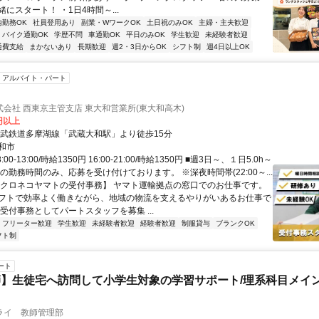
にスタート！ ・1日4時間～...
内勤務OK
社員登用あり
副業・WワークOK
土日祝のみOK
主婦・主夫歓迎
バイク通勤OK
学歴不問
車通勤OK
平日のみOK
学生歓迎
未経験者歓迎
通費支給
まかないあり
長期歓迎
週2・3日からOK
シフト制
週4日以上OK
アルバイト・パート
会社 西東京主管支店 東大和営業所(東大和高木)
0円以上
西武鉄道多摩湖線「武蔵大和駅」より徒歩15分
和市
00-13:00/時給1350円 16:00-21:00/時給1350円 ■週3日～、１日5.0h～
の勤務時間のみ、応募を受け付けております。 ※深夜時間帯(22:00～...
【クロネコヤマトの受付事務】 ヤマト運輸拠点の窓口でのお仕事です。
フトで効率よく働きながら、地域の物流を支えるやりがいあるお仕事で
受付事務としてパートスタッフを募集 ...
フリーター歓迎
学生歓迎
未経験者歓迎
経験者歓迎
制服貸与
ブランクOK
フト制
ート
】生徒宅へ訪問して小学生対象の学習サポート/理系科目メイン
ライ 教師管理部