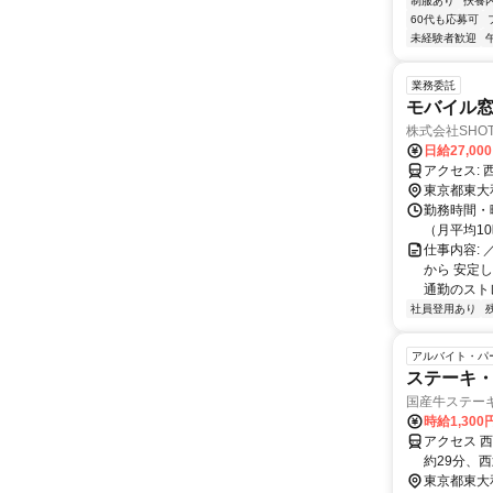
制服あり
扶養
60代も応募可
未経験者歓迎
業務委託
モバイル窓
株式会社SHOT
日給27,00
東京都東大
勤務時間・曜
（月平均1
仕事内容:
から 安定
通勤のストレ
社員登用あり
アルバイト・パ
ステーキ
国産牛ステー
時給1,30
アクセス 
約29分、
東京都東大