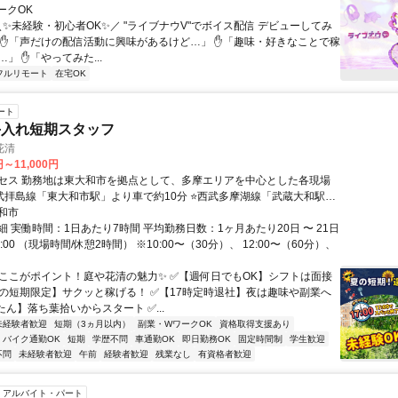
ークOK
＼✨未経験・初心者OK✨／ "ライブナウV"でボイス配信 デビューしてみ
 ✋「声だけの配信活動に興味があるけど…」 ✋「趣味・好きなことで稼
」 ✋「やってみた...
フルリモート
在宅OK
ート
手入れ短期スタッフ
花清
円～11,000円
セス 勤務地は東大和市を拠点として、多摩エリアを中心とした各現場
武拝島線「東大和市駅」より車で約10分 ⭐西武多摩湖線「武蔵大和駅」
10分⭐西武バス「団地北」バス停より徒歩約3分
和市
 実働時間：1日あたり7時間 平均勤務日数：1ヶ月あたり20日 〜 21日
 17:00 （現場時間/休憩2時間） ※10:00〜（30分）、 12:00〜（60分）、
✨ここがポイント！庭や花清の魅力✨ ✅【週何日でもOK】シフトは面接
夏の短期限定】サクッと稼げる！ ✅【17時定時退社】夜は趣味や副業へ
ん】落ち葉拾いからスタート ✅...
未経験者歓迎
短期（3ヵ月以内）
副業・WワークOK
資格取得支援あり
バイク通勤OK
短期
学歴不問
車通勤OK
即日勤務OK
固定時間制
学生歓迎
不問
未経験者歓迎
午前
経験者歓迎
残業なし
有資格者歓迎
アルバイト・パート