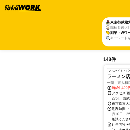
東京都
武蔵
職種を選択
副業・Wワー
キーワード
148件
アルバイト・パ
ラーメン店
一蘭 東大和
時給1,400
アクセス 
27分、西
市方面へ車
東京都東大
勤務時間 
月10日・2
相談ください
仕事内容 
ン・ホール