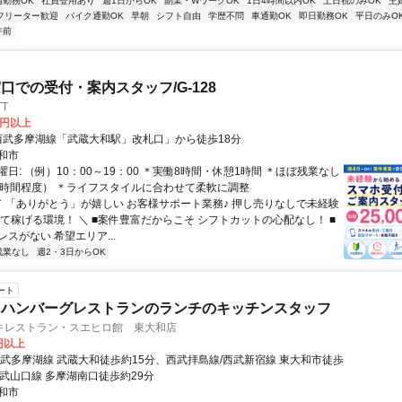
内勤務OK
社員登用あり
週1日からOK
副業・WワークOK
1日4時間以内OK
土日祝のみOK
主
フリーター歓迎
バイク通勤OK
早朝
シフト自由
学歴不問
車通勤OK
即日勤務OK
平日のみO
午前
口での受付・案内スタッフ/G-128
T
0円以上
アクセス: 西武多摩湖線「武蔵大和駅」改札口」から徒歩18分
和市
日: （例）10：00～19：00 ＊実働8時間・休憩1時間 ＊ほぼ残業なし
0時間程度） ＊ライフスタイルに合わせて柔軟に調整
 ／ 「ありがとう」が嬉しい お客様サポート業務♪ 押し売りなしで未経験
して稼げる環境！ ＼ ■案件豊富だからこそ シフトカットの心配なし！ ■
スがない 希望エリア...
残業なし
週2・3日からOK
ート
・ハンバーグレストランのランチのキッチンスタッフ
キレストラン・スエヒロ館 東大和店
0円以上
西武多摩湖線 武蔵大和徒歩約15分、西武拝島線/西武新宿線 東大和市徒歩
西武山口線 多摩湖南口徒歩約29分
和市