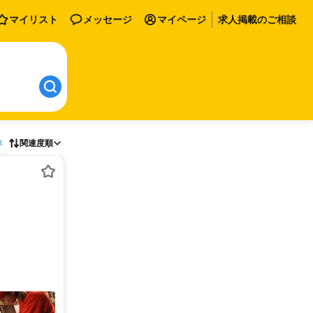
マイリスト
メッセージ
マイページ
求人掲載のご相談
存
関連度順