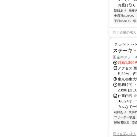
お受け取り 
制服あり
扶養
土日祝のみOK
平日のみOK
学
同じ企業の求人
アルバイト・パ
ステーキ
国産牛ステー
時給1,30
アクセス 
約29分、
東京都東大
勤務時間 ・
23:00 [2
仕事内容 
★8/24
みんなで一緒
制服あり
扶養
フリーター歓迎
経験者歓迎
交
同じ企業の求人