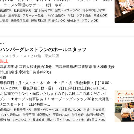
・ラーメン調理のサポート （例：ネギ...
内勤務OK
社員登用あり
週1日からOK
副業・WワークOK
1日4時間以内OK
主婦・主夫歓迎
フリーター歓迎
バイク通勤OK
早朝
シフト自由
車通勤OK
生歓迎
未経験者歓迎
経験者歓迎
即日払いOK
研修あり
ブランクOK
ート
・ハンバーグレストランのホールスタッフ
キレストラン・スエヒロ館 東大和店
0円以上
西武多摩湖線 武蔵大和徒歩約15分、西武拝島線/西武新宿線 東大和市徒歩
西武山口線 多摩湖南口徒歩約29分
和市
勤務曜日：月・火・水・木・金・土・日・祝 ・勤務時間： [1] 10:00～
] 10:00～23:00 ・最低勤務日数（週）：2日 [1]平日 [2]土日祝 ※1日4...
※お盆期間中も受付・面接いたしますのでお気軽にご応募ください！
オープン！ ★オープン前研修あり！ オープニングスタッフ30名の大募集！
にスタート！ ・1日4時間～...
内勤務OK
社員登用あり
副業・WワークOK
土日祝のみOK
主婦・主夫歓迎
バイク通勤OK
学歴不問
車通勤OK
平日のみOK
学生歓迎
未経験者歓迎
通費支給
まかないあり
長期歓迎
週2・3日からOK
シフト制
週4日以上OK