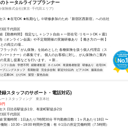
クのトータルライフプランナー
保険株式会社(東京･千代田エリア)
セス ★在宅OK ★転勤なし ※研修参加のため「新宿区西新宿」への出社
23区千代田区
 【勤務時間】 指定なし ⭐ シフト自由 ⭐ 一部在宅･リモートOK ⭐ 週1
告（オンライン会議）や不定期開催の実施研修あり 【 働き方の一例 】
護との両立の場...
アフラックの「がん保険」を始めとした 各種保険を扱う個人代理店（ス
クパートナー）の募集です。 個人のお客様に対し、がん保険のご案内
の見直し提案などを行います。 ⭐ 新...
シフト自由
学歴不問
経験者歓迎
ネイルOK
有資格者歓迎
研修あり
在宅OK
ープニングスタッフ
長期歓迎
完全歩合制
駅近5分以内
ピアスOK
服装自由
達と応募OK
ひげOK
髪型・髪色自由
登録スタッフのサポート・電話対応)
ルートスタッフィング 東京本社
00円
セス 日比谷駅徒歩1分、有楽町駅徒歩2分
23区千代田区
細 実働時間：1日あたり7時間30分 平均勤務日数：1ヶ月あたり18日 〜
労働制：10:30～19:00 時間外労働：有 ※1日の所定労働時間（7.5時間）