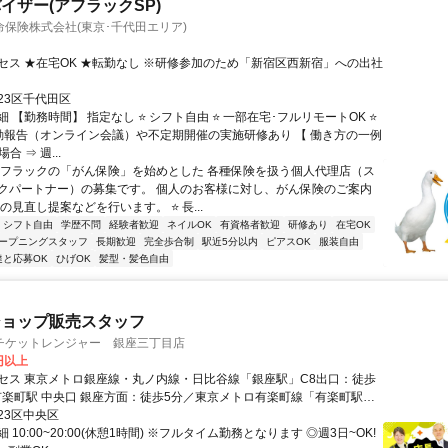
イザー(アフラックSP)
保険株式会社(東京･千代田エリア)
セス ★在宅OK ★転勤なし ※研修参加のため「新宿区西新宿」への出社
23区千代田区
 【勤務時間】 指定なし ⭐ シフト自由 ⭐ 一部在宅･フルリモートOK ⭐
動報告（オンライン会議）や不定期開催の実施研修あり 【 働き方の一例
合 ⇒ 週...
アフラックの「がん保険」を始めとした 各種保険を扱う個人代理店（ス
クパートナー）の募集です。 個人のお客様に対し、がん保険のご案内
の見直し提案などを行います。 ⭐ 長...
シフト自由
学歴不問
経験者歓迎
ネイルOK
有資格者歓迎
研修あり
在宅OK
ープニングスタッフ
長期歓迎
完全歩合制
駅近5分以内
ピアスOK
服装自由
達と応募OK
ひげOK
髪型・髪色自由
ショップ販売スタッフ
チケットレンジャー 銀座三丁目店
0円以上
セス 東京メトロ銀座線・丸ノ内線・日比谷線「銀座駅」C8出口：徒歩
R有楽町駅 中央口 銀座方面：徒歩5分／東京メトロ有楽町線「有楽町駅」
銀座方面：徒歩5分
23区中央区
 10:00~20:00(休憩1時間) ※フルタイム勤務となります ◎週3日~OK!