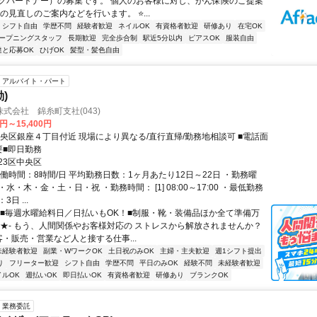
クパートナー）の募集です。 個人のお客様に対し、がん保険のご提案
の見直しのご案内などを行います。 ⭐...
シフト自由
学歴不問
経験者歓迎
ネイルOK
有資格者歓迎
研修あり
在宅OK
ープニングスタッフ
長期歓迎
完全歩合制
駅近5分以内
ピアスOK
服装自由
達と応募OK
ひげOK
髪型・髪色自由
アルバイト・パート
)
式会社 錦糸町支社(043)
0円～15,400円
中央区銀座４丁目付近 現場により異なる/直行直帰/勤務地相談可 ■電話面
要■即日勤務
23区中央区
働時間：8時間/日 平均勤務日数：1ヶ月あたり12日～22日 ・勤務曜
水・木・金・土・日・祝 ・勤務時間： [1] 08:00～17:00 ・最低勤務
日 ...
【■毎週水曜給料日／日払いもOK！■制服・靴・装備品ほか全て準備万
★★- もう、人間関係やお客様対応の ストレスから解放されませんか？
客・販売・営業など人と接する仕事...
未経験者歓迎
副業・WワークOK
土日祝のみOK
主婦・主夫歓迎
週1シフト提出
り
フリーター歓迎
シフト自由
学歴不問
平日のみOK
経験不問
未経験者歓迎
イルOK
週払いOK
即日払いOK
有資格者歓迎
研修あり
ブランクOK
業務委託