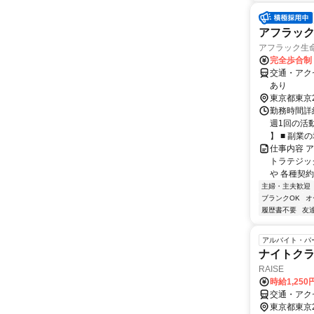
アフラッ
アフラック生命
完全歩合制
交通・アク
あり
東京都東京
勤務時間詳細
週1回の活
】 ■ 副業の場
仕事内容 
トラテジッ
や 各種契約
主婦・主夫歓迎
ブランクOK
オ
履歴書不要
友
アルバイト・パ
ナイトクラ
RAISE
時給1,250
交通・アク
東京都東京