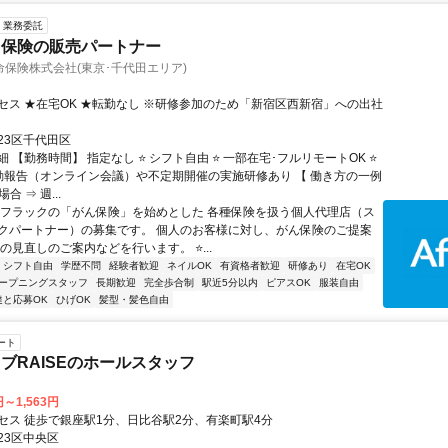
業務委託
ク保険の販売パートナー
保険株式会社(東京･千代田エリア)
セス ★在宅OK ★転勤なし ※研修参加のため「新宿区西新宿」への出社
23区千代田区
 【勤務時間】 指定なし ⭐ シフト自由 ⭐ 一部在宅･フルリモートOK ⭐
動報告（オンライン会議）や不定期開催の実施研修あり 【 働き方の一例
合 ⇒ 週...
アフラックの「がん保険」を始めとした 各種保険を扱う個人代理店（ス
クパートナー）の募集です。 個人のお客様に対し、がん保険のご提案
の見直しのご案内などを行います。 ⭐...
シフト自由
学歴不問
経験者歓迎
ネイルOK
有資格者歓迎
研修あり
在宅OK
ープニングスタッフ
長期歓迎
完全歩合制
駅近5分以内
ピアスOK
服装自由
達と応募OK
ひげOK
髪型・髪色自由
ート
ブRAISEのホールスタッフ
円～1,563円
セス 徒歩で銀座駅1分、日比谷駅2分、有楽町駅4分
23区中央区