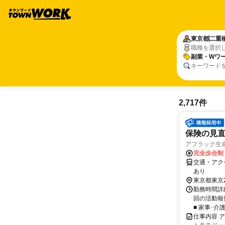
東京都
二重
職種を選択
副業・Wワー
キーワード
2,717件
保険の見直
アフラック生命
完全歩合制
交通・アク
あり
東京都東京
勤務時間詳細
回の活動報
■ 家事･介
仕事内容 