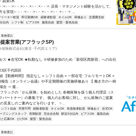
・副業OK
・:+:-・:+:-・:+:-・:+:-・:+:-・:+: 店長・マネジメント経験を活かして、
✨ :-・:+:-・:+:-・:+:-・:+:-・:+:-・:+: ...
フリーター歓迎
即日勤務OK
経験者歓迎
ネイルOK
研修あり
交通費支給
5分以内
シフト制
ピアスOK
服装自由
髪型・髪色自由
業務委託
提案営業(アフラックSP)
保険株式会社(東京･千代田エリア)
セス ★在宅OK ★転勤なし ※研修参加のため「新宿区西新宿」への出社
23区千代田区
 【勤務時間】 指定なし ⭐ シフト自由 ⭐ 一部在宅･フルリモートOK ⭐
動報告（オンライン会議）や不定期開催の実施研修あり 【 働き方の一例
合 ⇒ 週...
アフラックの「がん保険」を始めとした 各種保険を扱う個人代理店（ス
クパートナー）の募集です。 個人のお客様に対し、がん保険のご提案
の見直しのご案内などを行います。 ✨...
シフト自由
学歴不問
経験者歓迎
ネイルOK
有資格者歓迎
研修あり
在宅OK
ープニングスタッフ
長期歓迎
完全歩合制
駅近5分以内
ピアスOK
服装自由
達と応募OK
ひげOK
髪型・髪色自由
業務委託