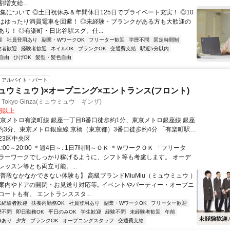
増支給...
募集について ◎土日祝休み＆年間休日125日でプライベート充実！ ◎10
はゆったり満員電車を回避！ ◎未経験・ブランクがある方も大歓迎の
あり！ ◎有楽町・日比谷駅スグ。仕...
迎
社員登用あり
副業・WワークOK
フリーター歓迎
学歴不問
固定時間制
験者歓迎
経験者歓迎
ネイルOK
ブランクOK
交通費支給
駅近5分以内
自由
ひげOK
髪型・髪色自由
アルバイト・パート
(ミュウミュウ )×オープニング×エントランス(フロント)
u Tokyo Ginza(ミュウミュウ ギンザ)
0円以上
東京メトロ有楽町線 銀座一丁目8番口徒歩約1分、東京メトロ銀座線 銀座
歩約3分、東京メトロ銀座線 京橋（東京都）3番口徒歩約4分 「有楽町駅」
「東銀座駅」徒歩6分/「日比谷駅」徒歩7分/「東京駅」徒歩9分
23区中央区
1:00～20:00 ＊週4日～､1日7時間～ＯＫ ＊ＷワークＯＫ 「フリータ
ラーワークでしっかり稼げるように、シフト等も考慮します。 オーデ
レッスン等とも両立可能。...
【普段なかなかできない体験も】 高級ブランドMiuMiu（ミュウミュウ ）
案内やドアの開閉・お見送り対応等｡ イベントやパーティー・オープニ
ートも有。 エントランススタ...
未経験者歓迎
扶養内勤務OK
社員登用あり
副業・WワークOK
フリーター歓迎
歴不問
即日勤務OK
平日のみOK
学生歓迎
経験不問
未経験者歓迎
午前
修あり
夕方
ブランクOK
オープニングスタッフ
交通費支給