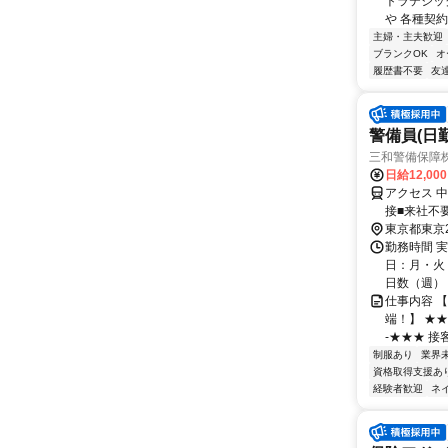
トラテジッ
や 各種契約
主婦・主夫歓迎
ブランクOK
オ
履歴書不要
友
警備員(日勤
三和警備保障株
日給12,00
アクセス 
接■来社不
東京都東京
勤務時間 実
日：月・火・
日数（週）：3
仕事内容 
端！】 ★
-★★★ 接
制服あり
業界
資格取得支援あ
経験者歓迎
ネ