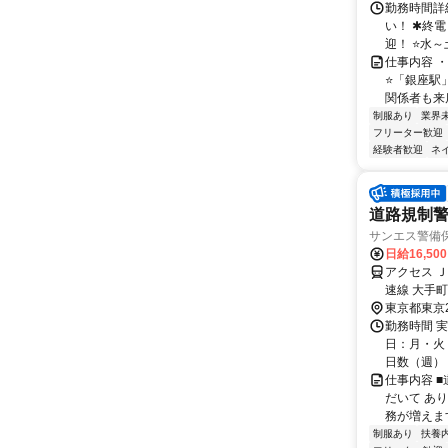
勤務時間詳細
い！ ✱終
迎！ ⭐水～
仕事内容 ・
⭐「銀座駅
関係者も来店
制服あり
業界
フリーター歓迎
経験者歓迎
ネ
道路規制警
サンエス警備
日給16,50
アクセス 
速線 大手
（東京都）
東京都東京
駅」北口よ
勤務時間 実
日：月・火・
日数（週）：3
仕事内容 
だいて あ
務が増えま
制服あり
扶養