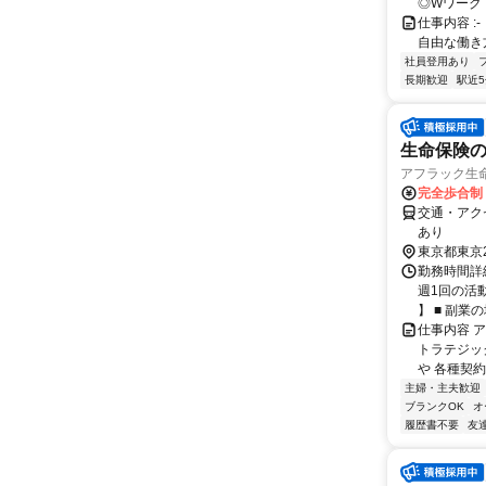
◎Wワーク
仕事内容 :-
自由な働き方を実現
社員登用あり
長期歓迎
駅近
生命保険の
アフラック生命
完全歩合制
交通・アク
あり
東京都東京
勤務時間詳細
週1回の活
】 ■ 副業の場
仕事内容 
トラテジッ
や 各種契約
主婦・主夫歓迎
ブランクOK
オ
履歴書不要
友