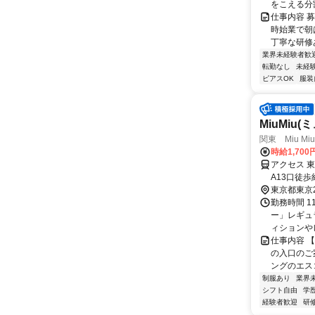
をこえる分割
仕事内容 
時始業で朝
丁寧な研修
業界未経験者歓
転勤なし
未経
ピアスOK
服装
MiuMiu
関東 Miu Mi
時給1,70
アクセス 
A13口徒
徒歩5分/
東京都東京
勤務時間 1
ー」レギュ
ィションや
仕事内容 
の入口のご
ングのエスコ
制服あり
業界
シフト自由
学
経験者歓迎
研