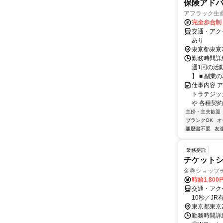
保険アドバ
アフラック生命
完全歩合制
交通・アク
あり
東京都東京
勤務時間詳細
週1回の活
】 ■ 副業の場
仕事内容 
トラテジッ
や 各種契約
主婦・主夫歓迎
ブランクOK
オ
履歴書不要
友
業務委託
チケット
金券ショップ
時給1,80
交通・アク
10秒／J
D８出口 
東京都東京
勤務時間詳細