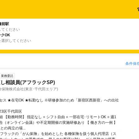
橋前駅
してください
クOK
を選択してください
条件保
業務委託
し相談員(アフラックSP)
保険株式会社(東京･千代田エリア)
セス ★在宅OK ★転勤なし ※研修参加のため「新宿区西新宿」への出社
23区千代田区
 【勤務時間】 指定なし ⭐ シフト自由 ⭐ 一部在宅･リモートOK ⭐ 週1
告（オンライン会議）や不定期開催の実施研修あり 【 働き方の一例 】
護との両立の場...
アフラックの「がん保険」を始めとした 各種保険を扱う個人代理店（ス