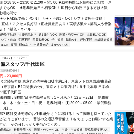
 ⏰18:30～23:30 ⏰21:00～翌5:00 ✱勤務時間はお気軽にご相談下さ
電までもOK！ ✱勤務開始日の相談OK！ 即日から勤務できる方は大歓
土曜の間で...
✦✨ RAISEで働くPOINT！✨✦・ ⭐週1～OK！シフト柔軟性抜群！
」直結！アクセス良好◎ ⭐正社員登用あり！実績多数✫ ⭐芸能人や音楽
！ ⭐髪色・ネイル・...
未経験者歓迎
社員登用あり
週1日からOK
副業・WワークOK
土日祝のみOK
シフト自由
学歴不問
即日勤務OK
学生歓迎
転勤なし
経験不問
未経験者歓迎
イルOK
夜間
研修あり
交通費支給
まかないあり
アルバイト・パート
備スタッフ/千代田区
保障株式会社
0円～23,000円
ＪＲ北陸新幹線 東京丸の内中央口徒歩約1分、東京メトロ東西線/東葉高
町（東京都）B4口徒歩約4分、東京メトロ東西線/ＪＲ中央本線 日本橋
A3口徒歩約9分 直行直帰OK＊交通費全額支給＊錦糸町支社（「錦糸町
23区千代田区
り徒歩5分程度）
働時間：8時間/日 平均勤務日数：1ヶ月あたり12日～22日 ・勤務曜
水・木・金・土・日・祝 ・勤務時間： [1] 20:00～05:00 ・最低勤務
日 ...
■道路規制 交通誘導のお仕事紹介 さらに稼げる！って興味を持っていた
りがとうございます。 普段の交通誘導警備よりも ちょっとお願いする業
すが、 その分しっかり手当がつくの...
内勤務OK
社員登用あり
副業・WワークOK
主婦・主夫歓迎
資格取得支援あり