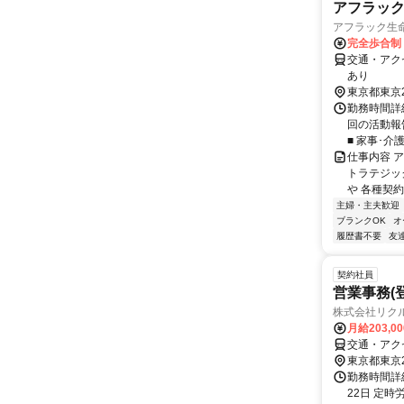
アフラッ
アフラック生命
完全歩合制
交通・アク
あり
東京都東京
勤務時間詳細
回の活動報
■ 家事･介
仕事内容 
トラテジッ
や 各種契約
主婦・主夫歓迎
ブランクOK
オ
履歴書不要
友
契約社員
営業事務(
株式会社リク
月給203,0
交通・アク
東京都東京
勤務時間詳
22日 定時