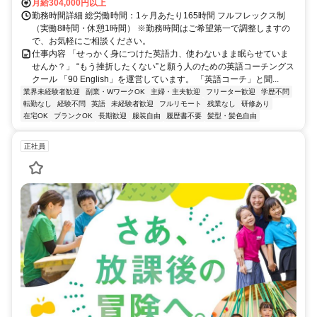
月給304,000円以上
勤務時間詳細 総労働時間：1ヶ月あたり165時間 フルフレックス制
（実働8時間・休憩1時間） ※勤務時間はご希望第一で調整しますの
で、お気軽にご相談ください。
仕事内容 「せっかく身につけた英語力、使わないまま眠らせていま
せんか？」 “もう挫折したくない”と願う人のための英語コーチングス
クール 「90 English」を運営しています。 「英語コーチ」と聞...
業界未経験者歓迎
副業・WワークOK
主婦・主夫歓迎
フリーター歓迎
学歴不問
転勤なし
経験不問
英語
未経験者歓迎
フルリモート
残業なし
研修あり
在宅OK
ブランクOK
長期歓迎
服装自由
履歴書不要
髪型・髪色自由
正社員