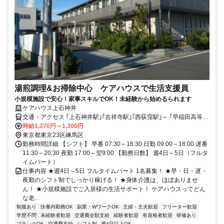
湯煎調理&お掃除中心 ケアハウスで生活支援員
小規模施設で安心！家事スキルでOK！未経験から始めるられます
ケアハウス上石神井
交通・アクセス ｢上石神井駅｣｢吉祥寺駅｣｢西荻窪駅｣～ ｢早稲田高等学
院｣バス停下車徒歩3分
時給1,270円～1,300円
東京都東京23区練馬区
勤務時間詳細 【シフト】 早番 07:30～16:30 日勤 09:00～18:00 遅番
11:30～20:30 夜勤 17:00～翌9:00 【勤務日数】 週4日～5日（フルタ
イムパート）
仕事内容 ★週4日～5日 フルタイムパート 1名募集！ ★早・日・遅・
夜勤のシフト制でしっかり稼げる！ ★身体介護は、ほぼありませ
ん！ ★小規模施設でご入居様の生活サポート！ ケアハウスってどん
な老...
制服あり
扶養内勤務OK
副業・WワークOK
主婦・主夫歓迎
フリーター歓迎
学歴不問
未経験者歓迎
交通費全額支給
経験者歓迎
有資格者歓迎
研修あり
ブランクOK
交通費支給
シフト制
週4日以上OK