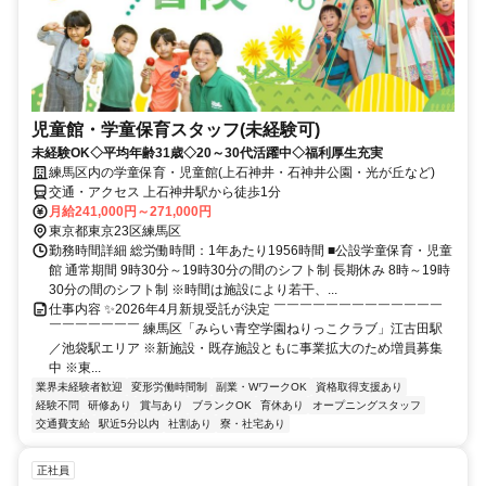
児童館・学童保育スタッフ(未経験可)
未経験OK◇平均年齢31歳◇20～30代活躍中◇福利厚生充実
練馬区内の学童保育・児童館(上石神井・石神井公園・光が丘など)
交通・アクセス 上石神井駅から徒歩1分
月給241,000円～271,000円
東京都東京23区練馬区
勤務時間詳細 総労働時間：1年あたり1956時間 ■公設学童保育・児童
館 通常期間 9時30分～19時30分の間のシフト制 長期休み 8時～19時
30分の間のシフト制 ※時間は施設により若干、...
仕事内容 ✨2026年4月新規受託が決定 ￣￣￣￣￣￣￣￣￣￣￣￣￣
￣￣￣￣￣￣￣ 練馬区「みらい青空学園ねりっこクラブ」江古田駅
／池袋駅エリア ※新施設・既存施設ともに事業拡大のため増員募集
中 ※東...
業界未経験者歓迎
変形労働時間制
副業・WワークOK
資格取得支援あり
経験不問
研修あり
賞与あり
ブランクOK
育休あり
オープニングスタッフ
交通費支給
駅近5分以内
社割あり
寮・社宅あり
正社員