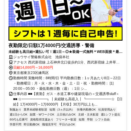
夜勤限定/日額1万4000円/交通誘導・警備
未経験も高日給×週払い可！週1日～◎★装備一式無料＊WEB面接＊最短
入社翌日研修可
ジョウサイ警備株式会社 池袋本社
アクセス 西武新宿線 上石神井北口徒歩約1分、西武新宿線 上井草北
口徒歩約16分、西武新宿線 武蔵関南口徒歩約19分 上石神井駅周辺/直
日給14,000円～16,000円
行直帰OK
東京都東京23区練馬区
勤務時間 実働時間：8時間/日 平均勤務日数：1ヶ月あたり8日～22日
・勤務曜日：月・火・水・木・金・土・日・祝 ・勤務時間： [1]
20:00～05:00 ・最低勤務日数（週）：1日 シ...
仕事内容 ■■【夜勤】ガス・水道工事や建築現場の＜交通誘導staff＞
■■ ☆━━━━━━━┓ ┃未経験も高収入┃ ┗━━━━━━━☆ 【日
給】1万4000円～1万6000円 【月収】30万円以上も...
制服あり
業界未経験者歓迎
短期（3ヵ月以内）
扶養内勤務OK
社員登用あり
週1日からOK
副業・WワークOK
土日祝のみOK
主婦・主夫歓迎
週1シフト提出
60代も応募可
資格取得支援あり
フリーター歓迎
短期
早朝
シフト自由
学歴不問
即日勤務OK
職場見学可
平日のみOK