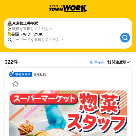
東京都
上井草駅
職種を選択してください
副業・WワークOK
キーワードを選択してください
322件
条件保存
関連度順
派遣社員