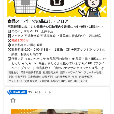
食品スーパーでの品出し・フロア
早朝3時間のみ！レジ業務ナシ◎扶養内や副業に＜6～9時＞1日3h～・週
3日～OK！フリーター活躍中
肉のハナマサPLUS 上井草店
アクセス 西武新宿線/西武拝島線 上井草南口徒歩約4分、西武新宿線
井荻南口徒歩約9分、西武新宿線 上石神井南口徒歩約19分
時給1,300円
東京都東京23区杉並区
勤務時間 6:00～9:00 週3日～、1日3h～OK ★固定シフト制 シフトの
調整・相談も可能です
仕事内容 ＜肉のハナマサ 食品部門の特徴＞ ★ 品質・味・価格にこだ
わった ★ ＼★「PB商品」をたくさん扱っています★／ PB（プライ
ベートブランド）商品多数！ 「肉のハナマサのオリジナル商品」は...
制服あり
業界未経験者歓迎
社員登用あり
副業・WワークOK
フリーター歓迎
早朝
学歴不問
固定時間制
経験不問
未経験者歓迎
午前
経験者歓迎
ブランクOK
交通費支給
長期歓迎
駅近5分以内
週2・3日からOK
アルバイト・パート