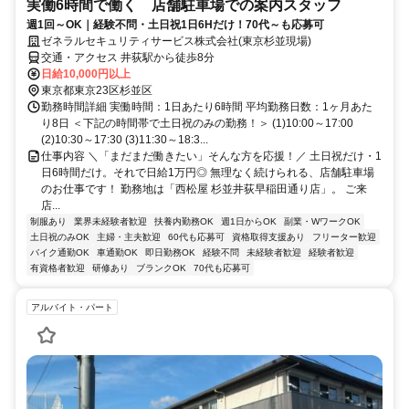
実働6時間で働く 店舗駐車場での案内スタッフ
週1回～OK｜経験不問・土日祝1日6Hだけ！70代～も応募可
ゼネラルセキュリティサービス株式会社(東京杉並現場)
交通・アクセス 井荻駅から徒歩8分
日給10,000円以上
東京都東京23区杉並区
勤務時間詳細 実働時間：1日あたり6時間 平均勤務日数：1ヶ月あた
り8日 ＜下記の時間帯で土日祝のみの勤務！＞ (1)10:00～17:00
(2)10:30～17:30 (3)11:30～18:3...
仕事内容 ＼「まだまだ働きたい」そんな方を応援！／ 土日祝だけ・1
日6時間だけ。それで日給1万円◎ 無理なく続けられる、店舗駐車場
のお仕事です！ 勤務地は「西松屋 杉並井荻早稲田通り店」。 ご来
店...
制服あり
業界未経験者歓迎
扶養内勤務OK
週1日からOK
副業・WワークOK
土日祝のみOK
主婦・主夫歓迎
60代も応募可
資格取得支援あり
フリーター歓迎
バイク通勤OK
車通勤OK
即日勤務OK
経験不問
未経験者歓迎
経験者歓迎
有資格者歓迎
研修あり
ブランクOK
70代も応募可
アルバイト・パート