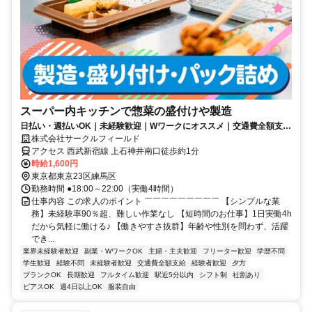
スーパー内キッチンで惣菜の盛付けや製造
日払い・週払いOK｜未経験歓迎｜Wワークにオススメ｜交通費全額支給
｜駅チカ｜1日実働4時間｜18時スタート
株式会社サークルフィールド
アクセス 西武新宿線 上石神井南口徒歩約1分
時給1,600円
東京都東京23区練馬区
勤務時間 ●18:00～22:00（実働4時間）
仕事内容 この求人のポイント ￣￣￣￣￣￣￣￣￣ 【シンプルな業
務】未経験率90％超、難しい作業なし 【短時間のお仕事】1日実働4h
だから気軽に働ける♪ 【働きやすさ抜群】年齢や性別を問わず、活躍
でき...
業界未経験者歓迎
副業・WワークOK
主婦・主夫歓迎
フリーター歓迎
学歴不問
学生歓迎
経験不問
未経験者歓迎
交通費全額支給
経験者歓迎
夕方
ブランクOK
長期歓迎
フルタイム歓迎
駅近5分以内
シフト制
社割あり
ピアスOK
週4日以上OK
服装自由