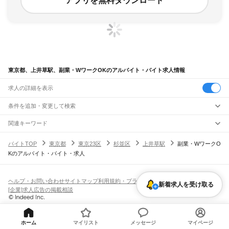
アプリを無料ダウンロード
東京都、上井草駅、副業・WワークOKのアルバイト・バイト求人情報
求人の詳細を表示
条件を追加・変更して検索
市区町村を追加・変更
関連キーワード
完全在宅ワーク 全国
シール貼り 在宅
現在地周辺
ガチャガチャ
犬カフェ
東京都
駅を追加・変更
バイトTOP
東京都
東京23区
杉並区
上井草駅
副業・WワークO
東京都
すべて
Kのアルバイト・バイト・求人
東京23区
すべて
職種を追加・変更
JR東海道本線(東京～熱海)
千代田区
中央区
港区
新宿区
文京区
台東区
墨田区
江東区
品川区
目黒区
大田区
東京駅
新橋駅
品川駅
飲食・フードサービス
世田谷区
渋谷区
中野区
杉並区
豊島区
北区
荒川区
板橋区
練馬区
足立区
葛飾区
特徴を追加・変更
飲食・フードサービス
江戸川区
すべて
ヘルプ・お問い合わせ
サイトマップ
利用規約・プライバシーポリシー
JR山手線
新着求人を受け取る
ホールスタッフ
キッチンスタッフ
皿洗い・洗い場
精肉・鮮魚加工
給食調理
人気
[企業]求人広告の掲載相談
大崎駅
五反田駅
目黒駅
恵比寿駅
渋谷駅
原宿駅
代々木駅
新宿駅
新大久保駅
八王子市
立川市
武蔵野市
三鷹市
青梅市
府中市
昭島市
調布市
町田市
小金井市
雇用形態を追加・変更
パン屋（ベーカリー）
フードカウンター販売員
バー（BAR）・バーテンダー
日払いOK
高校生歓迎
学生歓迎
深夜の仕事
髪型・髪色自由
ひげOK
ネイルOK
高田馬場駅
目白駅
池袋駅
大塚駅
巣鴨駅
駒込駅
田端駅
西日暮里駅
日暮里駅
鶯谷駅
小平市
日野市
東村山市
国分寺市
国立市
福生市
狛江市
東大和市
清瀬市
飲食店補助（開店・閉店準備）
飲食店（店長・マネージャー）
ピアスOK
アルバイト・パート
履歴書不要
オープニングスタッフ
留学生・外国人活躍中
上野駅
御徒町駅
秋葉原駅
神田駅
東京駅
有楽町駅
新橋駅
浜松町駅
田町駅
東久留米市
武蔵村山市
多摩市
稲城市
羽村市
あきる野市
西東京市
大島町
利島村
都道府県を変更
営業・販売
勤務期間
正社員
高輪ゲートウェイ駅
品川駅
新島村
神津島村
三宅村
御蔵島村
八丈町
青ヶ島村
小笠原村
西多摩郡
営業・販売
すべて
ホーム
マイリスト
メッセージ
マイページ
短期
契約社員
単発・1日OK
長期
期間限定（春夏冬休み等）