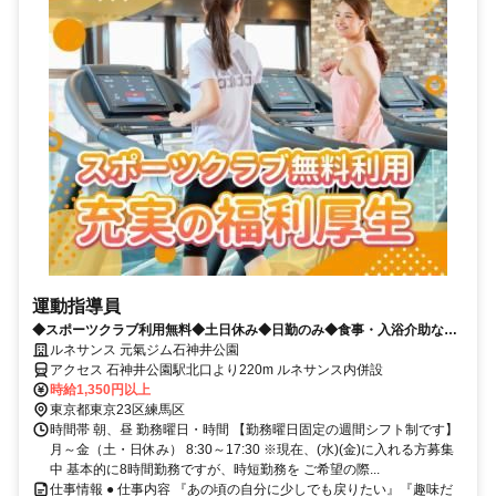
運動指導員
◆スポーツクラブ利用無料◆土日休み◆日勤のみ◆食事・入浴介助なし
◆17:30退勤
ルネサンス 元氣ジム石神井公園
アクセス 石神井公園駅北口より220m ルネサンス内併設
時給1,350円以上
東京都東京23区練馬区
時間帯 朝、昼 勤務曜日・時間 【勤務曜日固定の週間シフト制です】
月～金（土・日休み） 8:30～17:30 ※現在、(水)(金)に入れる方募集
中 基本的に8時間勤務ですが、時短勤務を ご希望の際...
仕事情報 ● 仕事内容 『あの頃の自分に少しでも戻りたい』『趣味だ