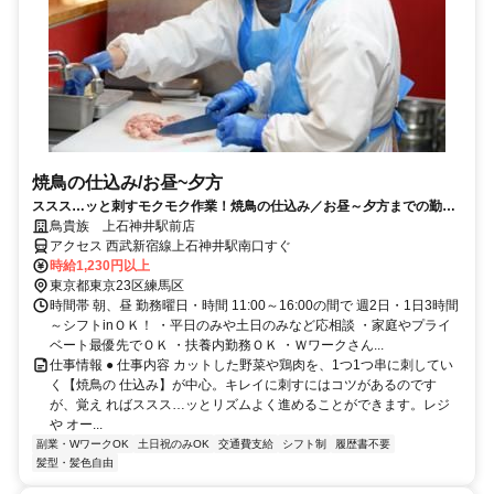
焼鳥の仕込み/お昼~夕方
ススス…ッと刺すモクモク作業！焼鳥の仕込み／お昼～夕方までの勤務
で家庭と両立◎
鳥貴族 上石神井駅前店
アクセス 西武新宿線上石神井駅南口すぐ
時給1,230円以上
東京都東京23区練馬区
時間帯 朝、昼 勤務曜日・時間 11:00～16:00の間で 週2日・1日3時間
～シフトinＯＫ！ ・平日のみや土日のみなど応相談 ・家庭やプライ
ベート最優先でＯＫ ・扶養内勤務ＯＫ ・Ｗワークさん...
仕事情報 ● 仕事内容 カットした野菜や鶏肉を、1つ1つ串に刺してい
く【焼鳥の 仕込み】が中心。キレイに刺すにはコツがあるのです
が、覚え ればススス…ッとリズムよく進めることができます。レジ
や オー...
副業・WワークOK
土日祝のみOK
交通費支給
シフト制
履歴書不要
髪型・髪色自由