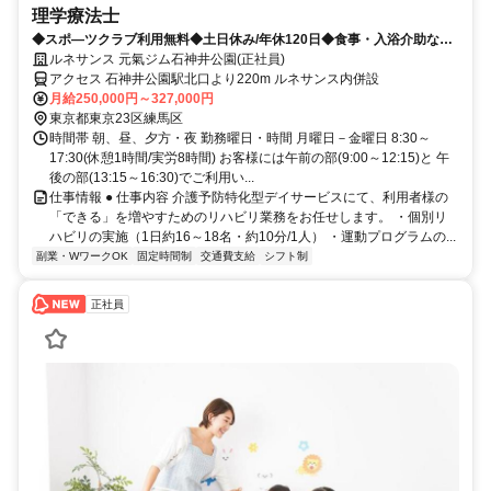
理学療法士
◆スポ―ツクラブ利用無料◆土日休み/年休120日◆食事・入浴介助なし
◆残業少なめ
ルネサンス 元氣ジム石神井公園(正社員)
アクセス 石神井公園駅北口より220m ルネサンス内併設
月給250,000円～327,000円
東京都東京23区練馬区
時間帯 朝、昼、夕方・夜 勤務曜日・時間 月曜日－金曜日 8:30～
17:30(休憩1時間/実労8時間) お客様には午前の部(9:00～12:15)と 午
後の部(13:15～16:30)でご利用い...
仕事情報 ● 仕事内容 介護予防特化型デイサービスにて、利用者様の
「できる」を増やすためのリハビリ業務をお任せします。 ・個別リ
ハビリの実施（1日約16～18名・約10分/1人） ・運動プログラムの...
副業・WワークOK
固定時間制
交通費支給
シフト制
正社員