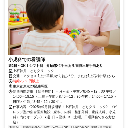
小児科での看護師
週2日～OK！シフト制 昇給/繁忙手当あり/日祝出勤手当あり
上石神井こどもクリニック
交通・アクセス ｢上井草駅｣から徒歩6分、または｢上石神井駅｣から徒
歩9分
時給2,250円以上
東京都東京23区練馬区
勤務時間詳細 【勤務時間】 ＜月～金＞午前／8:45～12：30 午後／
14:00～18:15 ＜土曜＞午前／8:45～12：30 午後／14:00～17:15 ＜
日曜＞午前／8:45～12：30 午...
仕事内容 《2025年9月新規開業！上石神井こどもクリニック》 《ビ
レッジ型の集合医療施設（歯科、内科、整形外科、産婦人科、小児
科）内にオープン》 ●週1日～勤務OK（土曜、日曜勤務できる方歓
迎） ...
制服あり
扶養内勤務OK
副業・WワークOK
土日祝のみOK
主婦・主夫歓迎