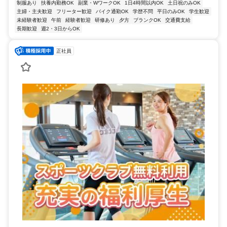
制服あり
扶養内勤務OK
副業・WワークOK
1日4時間以内OK
土日祝のみOK
主婦・主夫歓迎
フリーター歓迎
バイク通勤OK
学歴不問
平日のみOK
学生歓迎
未経験者歓迎
午前
経験者歓迎
研修あり
夕方
ブランクOK
交通費支給
長期歓迎
週2・3日からOK
正社員