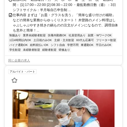
間： [1] 17:00～22:00 [2] 08:30～22:00 ・最低勤務日数（週）：3日
シフトサイクル：半月毎自己申告制 ...
仕事内容 まずは「お皿・グラスを洗う」「簡単な盛り付けの補助」
などの簡単な業務からゆっくりスタート！ 木曽路のメイン料理はし
ゃぶしゃぶやすき焼きの鍋ものの注文がメインになるので、調理自体
も意外と簡単！...
制服あり
業界未経験者歓迎
扶養内勤務OK
社員登用あり
副業・WワークOK
1日4時間以内OK
土日祝のみOK
主婦・主夫歓迎
60代も応募可
フリーター歓迎
バイク通勤OK
給料前払いOK
シフト自由
学歴不問
車通勤OK
平日のみOK
学生歓迎
未経験者歓迎
経験者歓迎
研修あり
同じ企業の求人
アルバイト・パート