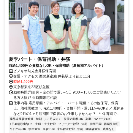
夏季パート・保育補助・井荻
時給1,400円☆資格なしOK・保育補助（夏短期アルバイト）
ピノキオ幼児舎井荻保育園
交通・アクセス 西武新宿線 井荻駅より徒歩11分
時給1,400円
東京都東京23区杉並区
勤務時間詳細 月～金の間で週3～5日 9:00～13:00にご勤務いただけ
る方大歓迎 ※時間帯応相談
仕事内容 雇用形態：アルバイト・パート 職種：その他保育、保育
士、幼稚園教諭 ＼時給1,400円・資格不問・週3日からOK☆／ 夏休み
など9月の1ヶ月短期間で保育のお仕事しませんか？ -＊ 保育園で...
業界未経験者歓迎
短期（3ヵ月以内）
扶養内勤務OK
副業・WワークOK
1日4時間以内OK
主婦・主夫歓迎
フリーター歓迎
短期
学歴不問
職場見学可
平日のみOK
学生歓迎
経験不問
未経験者歓迎
午前
経験者歓迎
残業なし