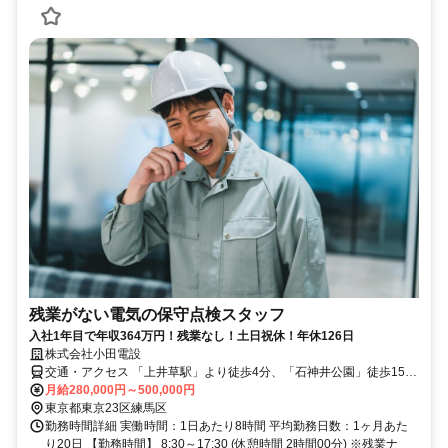
残業がない電気の保守点検スタッフ
入社1年目で年収364万円！残業なし！土日祝休！年休126日
株式会社小田電設
交通・アクセス 「上井草駅」より徒歩4分、「石神井公園」徒歩15分
※現場は関東一円で直行直帰あり
月給280,000円～500,000円
東京都東京23区練馬区
勤務時間詳細 実働時間：1日あたり8時間 平均勤務日数：1ヶ月あた
り20日 【勤務時間】 8:30～17:30 (休憩時間 2時間00分) ※残業ナ