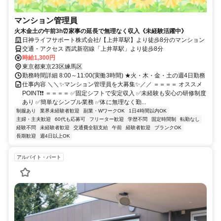
マンション管理員
火木金土の午前3h⏰家事の延長で無理なく収入《未経験活躍中》
日神ライフサポート株式会社/【上井草駅】より徒歩8分のマンション
交通・アクセス 西武新宿線「上井草駅」より徒歩8分
時給1,300円
東京都東京23区練馬区
勤務時間詳細 8:00～11:00(実働3時間) ★火・木・金・土の週4日勤務
仕事内容 ＼＼✨マンション管理員を大募集✨／／ ＝＝＝＝ オススメ
POINT❗❗ ＝＝＝＝ ✅固定シフトで安定収入 ✅未経験も安心の研修制度
あり ✅簡単なシンプル業務 ✅体に無理なく勤...
制服あり
業界未経験者歓迎
副業・WワークOK
1日4時間以内OK
主婦・主夫歓迎
60代も応募可
フリーター歓迎
学歴不問
固定時間制
転勤なし
経験不問
未経験者歓迎
交通費全額支給
午前
経験者歓迎
ブランクOK
長期歓迎
週4日以上OK
アルバイト・パート