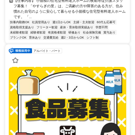
【仕事内容】 小規模の住宅型有料老人ホームの夜勤専従介護スタッ
フ募集！ 「やすらぎの里」は、ご高齢の方や障害のある方が、住み
慣れた自宅のように安心して暮らせる小規模な住宅型有料老人ホーム
です。 「...
扶養内勤務OK
社員登用あり
週1日からOK
主婦・主夫歓迎
60代も応募可
資格取得支援あり
フリーター歓迎
産休・育休取得実績あり
学歴不問
未経験者歓迎
経験者歓迎
有資格者歓迎
研修あり
社会保険完備
賞与あり
ブランクOK
育休あり
交通費支給
週2・3日からOK
シフト制
アルバイト・パート