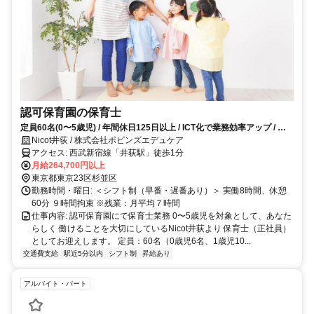
認可保育園の保育士
定員60名(0〜5歳児) / 年間休日125日以上 / ICT化で業務効率アップ / 充
実の研修制度あり
Nicot井荻 / 株式会社ポピンズエデュケア
アクセス: 西武新宿線「井荻駅」徒歩1分
月給264,700円以上
東京都東京23区杉並区
勤務時間・曜日: ＜シフト制（早番・遅番あり）＞ 実働8時間、休憩
60分 ９時間拘束 ※残業：月平均７時間
仕事内容: 認可保育園にて保育士業務 0〜5歳児を対象として、あなた
らしく 働けることを大切にしているNicot井荻より 保育士（正社員）
としてお迎えします。 定員：60名（0歳児6名、1歳児10...
交通費支給
駅近5分以内
シフト制
昇給あり
アルバイト・パート