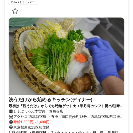
アルバイト・パート
洗うだけから始めるキッチン(ディナー)
最初は「洗うだけ」からでも時給ゲット★＜半月毎のシフト提出/短時間
3h～/週3日～＞
しゃぶしゃぶ木曽路 善福寺店
アクセス 西武新宿線 上石神井南口徒歩約18分、西武新宿線/西武拝島
線 上井草南口徒歩約18分、ＪＲ中央本線 西荻窪北口徒歩約21分 国領
時給1,300円～1,400円
駅～徒歩5分
東京都東京23区杉並区
勤務時間 ・勤務曜日：月・火・水・木・金・土・日・祝 ・勤務時