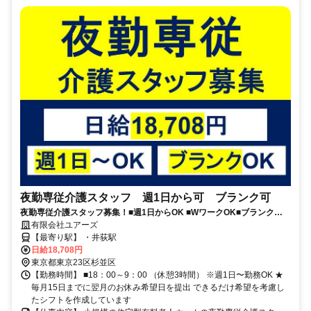
夜勤専従介護スタッフ 週1日から可 ブランク可
夜勤専従介護スタッフ募集！■週1日からOK ■WワークOK■ブランク
OK■資格取得支援制度あり■年齢不問
有限会社ユアーズ
【最寄り駅】 ・井荻駅
日給18,708円
東京都東京23区杉並区
【勤務時間】 ■18：00～9：00 （休憩3時間） ※週1日〜勤務OK ★
毎月15日までに翌月のお休み希望日を提出 できるだけ希望を考慮し
たシフトを作成しています