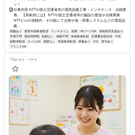
シ！
仕事内容 NTTや国土交通省等の電気設備工事・メンテナンス・点検業
務。 【具体的には】 NTTや国土交通省等の施設の更改や点検業務
NTTビルの管轄内・その他にて点検や強・弱電システムなどの電気設
備...
制服あり
業界未経験者歓迎
ランチタイム
副業・WワークOK
資格取得支援あり
学歴不問
固定時間制
転勤なし
経験不問
未経験者歓迎
交通費全額支給
午前
経験者歓迎
ネイルOK
残業なし
有資格者歓迎
研修あり
夕方
賞与あり
ブランクOK
アルバイト・パート