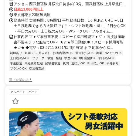
アクセス 西武新宿線 井荻北口徒歩約13分、西武新宿線 上井草北口徒
歩約15分、西武池袋線/西武有楽町線 練馬高野台南口徒歩約18分
日給13,000円以上
東京都東京23区練馬区
勤務時間 実働時間：8時間/日 平均勤務日数：1ヶ月あたり4日～8日
土日祝勤務できる方大歓迎です!! ・シフト制勤務・週１、2日からOK
・平日のみOK・土日祝のみOK ・WワークOK・フルタイム...
仕事内容 ▽▼▽履歴書不要！スピード採用可能▽▼▽ ＞面接は履歴
書不要＆ラフな服装でOK＜ ★☆★即日勤務OK！スピード採用可能
★☆★ ◆電話：03-5711-8821/採用担当宛 まで 応募から採...
制服あり
短期（3ヵ月以内）
扶養内勤務OK
週1日からOK
副業・WワークOK
土日祝のみOK
フリーター歓迎
短期
学歴不問
即日勤務OK
平日のみOK
学生歓迎
未経験者歓迎
経験者歓迎
夜間
週払いOK
即日払いOK
研修あり
ブランクOK
交通費支給
同じ企業の求人
アルバイト・パート