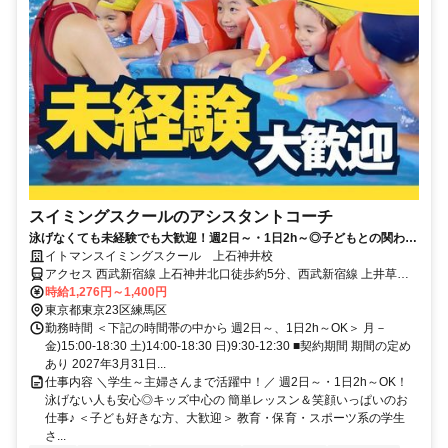
スイミングスクールのアシスタントコーチ
泳げなくても未経験でも大歓迎！週2日～・1日2h～◎子どもとの関わり
がやりがいに♪
イトマンスイミングスクール 上石神井校
アクセス 西武新宿線 上石神井北口徒歩約5分、西武新宿線 上井草北
口徒歩約11分、西武新宿線 井荻北口徒歩約22分
時給1,276円～1,400円
東京都東京23区練馬区
勤務時間 ＜下記の時間帯の中から 週2日～、1日2h～OK＞ 月－
金)15:00-18:30 土)14:00-18:30 日)9:30-12:30 ■契約期間 期間の定め
あり 2027年3月31日...
仕事内容 ＼学生～主婦さんまで活躍中！／ 週2日～・1日2h～OK！
泳げない人も安心◎キッズ中心の 簡単レッスン＆笑顔いっぱいのお
仕事♪ ＜子ども好きな方、大歓迎＞ 教育・保育・スポーツ系の学生
さ...