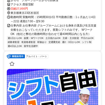
きらら グループホームきらら西荻窪
アクセス 西荻窪駅
日給27,000円
東京都東京23区杉並区
勤務時間 実働時間：15時間30分/日 平均勤務日数：1ヶ月あたり4日
～22日 夜勤17:00～翌9:30
仕事内容 お仕事内容 グループホームにおける身体介護及び生活支援
全般をおこなっていただきます。夜勤シフトのみです。 Wワーク
OK（他社と弊社の勤務時間が合わせて週40時間以内になる方）
週1日からOK
副業・WワークOK
土日祝のみOK
主婦・主夫歓迎
平日のみOK
経験者歓迎
有資格者歓迎
研修あり
交通費支給
週2・3日からOK
シフト制
週4日以上OK
留学生活躍中
アルバイト・パート