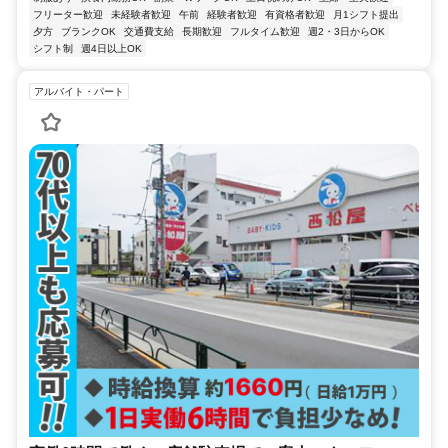
フリーター歓迎
未経験者歓迎
午前
経験者歓迎
有資格者歓迎
月1シフト提出
夕方
ブランクOK
交通費支給
長期歓迎
フルタイム歓迎
週2・3日からOK
シフト制
週4日以上OK
アルバイト・パート