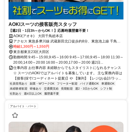
AOKIスーツの接客販売スタッフ
【週2日・1日3h～からOK！】応募時履歴書不要！
AOKI(アオキ) 大田千鳥総本店
アクセス 東急多摩川線 武蔵新田北口徒歩約8分、東急池上線 千鳥町
出入口1徒歩約8分、東急池上線 池上南口徒歩約9分 東急池上線「千
時給1,300円～1,550円
鳥町駅」より徒歩6分
東京都東京23区大田区
勤務時間 9:45～15:00,9:45～16:00 9:45～17:00,9:45～18:00 11:30～
20:00,14:00～20:00 16:00～20:00,17:00～20:00 週2日...
仕事内容 お仕事内容 未経験からでもスタイリストになれるチャンス
☆ スーツのAOKIではアルバイトを募集しています。 主な業務内容は
【接客(採寸/コーディネート提案)】や 【陳列】【レジ(お会計/ラッ...
社員登用あり
副業・WワークOK
フリーター歓迎
バイク通勤OK
車通勤OK
未経験者歓迎
研修あり
交通費支給
長期歓迎
週2・3日からOK
シフト制
社割あり
週4日以上OK
履歴書不要
アルバイト・パート