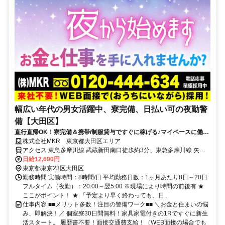
幅広い年代の男女活躍中、寮完備、日払い可の夜勤警
備【大田区】
直行直帰OK！寮完備＆携帯/制服貸与ですぐに稼げる♪マイペースに働け
ます！
株式会社MKR 東京都大田区エリア
アクセス 東急多摩川線 武蔵新田南口徒歩約3分、東急多摩川線 矢口
渡北口徒歩約10分、東急池上線 千鳥町出入口1徒歩約11分 東京都大
日給12,690円
田区エリア（蒲田駅、京急蒲田駅、平和島駅、田園調布駅、池上駅、
東京都東京23区大田区
大森駅）
勤務時間 実働時間：8時間/日 平均勤務日数：1ヶ月あたり8日～20日
フルタイム（夜勤）：20:00～翌5:00 ※現場により時間の前後有 ★
ここがポイント！ ★ 「予定より早く終わっても、日...
仕事内容 ■■メリット多数！注目の警備ワーク■■ ＼お金と住まいの悩
み、即解決！／ 個室寮30日間無料！家具家電付きの1Rですぐに新生
活スタート。 履歴書不要！面接交通費支給！（WEB面接の場合でも