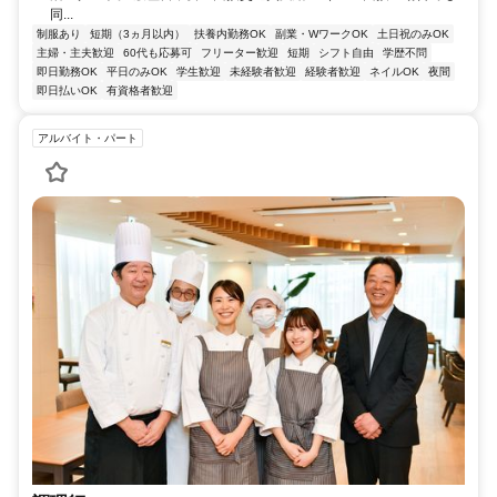
同...
制服あり
短期（3ヵ月以内）
扶養内勤務OK
副業・WワークOK
土日祝のみOK
主婦・主夫歓迎
60代も応募可
フリーター歓迎
短期
シフト自由
学歴不問
即日勤務OK
平日のみOK
学生歓迎
未経験者歓迎
経験者歓迎
ネイルOK
夜間
即日払いOK
有資格者歓迎
アルバイト・パート