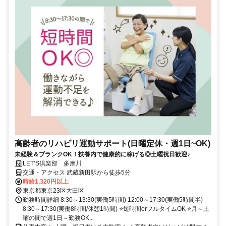
高齢者のリハビリ運動サポート(日曜定休・週1日~OK)
未経験＆ブランクOK！扶養内で健康的に稼げる◎土曜祝日歓迎♪
LET’S倶楽部 多摩川
交通・アクセス 武蔵新田駅から徒歩5分
時給1,320円以上
東京都東京23区大田区
勤務時間詳細 8:30～13:30(実働5時間) 12:00～17:30(実働5時間半)
8:30～17:30(実働8時間/休憩1時間) ⭐短時間orフルタイムOK ⭐月～土
曜の間で週1日～勤務OK...