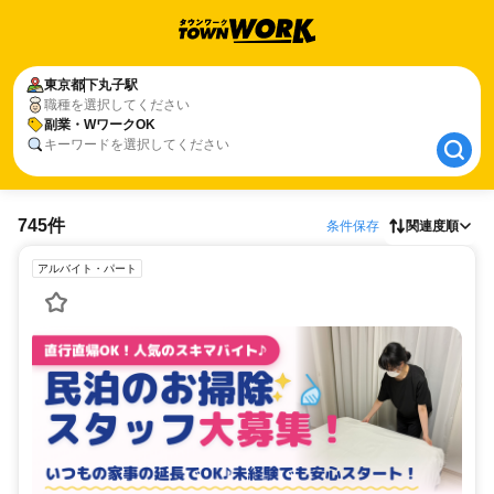
東京都
東京都
下丸子駅
下丸子駅
職種を選択してください
副業・WワークOK
副業・WワークOK
キーワードを選択してください
745件
条件保存
関連度順
アルバイト・パート