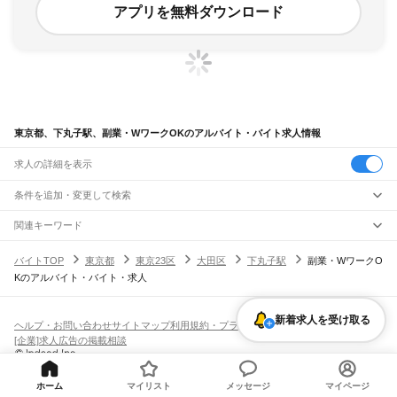
アプリを無料ダウンロード
東京都、下丸子駅、副業・WワークOKのアルバイト・バイト求人情報
求人の詳細を表示
条件を追加・変更して検索
市区町村を追加・変更
関連キーワード
完全在宅ワーク 全国
シール貼り 在宅
現在地周辺
ガチャガチャ
犬カフェ
東京都
駅を追加・変更
バイトTOP
東京都
東京23区
大田区
下丸子駅
副業・WワークO
東京都
すべて
Kのアルバイト・バイト・求人
東京23区
すべて
職種を追加・変更
JR東海道本線(東京～熱海)
千代田区
中央区
港区
新宿区
文京区
台東区
墨田区
江東区
品川区
目黒区
大田区
東京駅
新橋駅
品川駅
飲食・フードサービス
世田谷区
渋谷区
中野区
杉並区
豊島区
北区
荒川区
板橋区
練馬区
足立区
葛飾区
特徴を追加・変更
新着求人を受け取る
飲食・フードサービス
江戸川区
すべて
ヘルプ・お問い合わせ
サイトマップ
利用規約・プライバシーポリシー
JR山手線
ホールスタッフ
キッチンスタッフ
皿洗い・洗い場
精肉・鮮魚加工
給食調理
人気
[企業]求人広告の掲載相談
大崎駅
五反田駅
目黒駅
恵比寿駅
渋谷駅
原宿駅
代々木駅
新宿駅
新大久保駅
八王子市
立川市
武蔵野市
三鷹市
青梅市
府中市
昭島市
調布市
町田市
小金井市
雇用形態を追加・変更
パン屋（ベーカリー）
フードカウンター販売員
バー（BAR）・バーテンダー
日払いOK
高校生歓迎
学生歓迎
深夜の仕事
髪型・髪色自由
ひげOK
ネイルOK
高田馬場駅
目白駅
池袋駅
大塚駅
巣鴨駅
駒込駅
田端駅
西日暮里駅
日暮里駅
鶯谷駅
小平市
日野市
東村山市
国分寺市
国立市
福生市
狛江市
東大和市
清瀬市
飲食店補助（開店・閉店準備）
飲食店（店長・マネージャー）
ピアスOK
アルバイト・パート
履歴書不要
オープニングスタッフ
留学生・外国人活躍中
上野駅
御徒町駅
秋葉原駅
神田駅
東京駅
有楽町駅
新橋駅
浜松町駅
田町駅
東久留米市
武蔵村山市
多摩市
稲城市
羽村市
あきる野市
西東京市
大島町
利島村
都道府県を変更
営業・販売
勤務期間
正社員
高輪ゲートウェイ駅
品川駅
ホーム
マイリスト
メッセージ
マイページ
新島村
神津島村
三宅村
御蔵島村
八丈町
青ヶ島村
小笠原村
西多摩郡
営業・販売
すべて