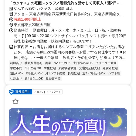
「カクヤス」の宅配スタッフ／運転免許を活かして高収入！週2日～、
シフト自由◎
なんでも酒や カクヤス 武蔵新田店
アクセス 東急多摩川線 武蔵新田北口徒歩約2分、東急多摩川線 矢口
渡北口徒歩約10分、東急池上線 千鳥町出入口2徒歩約9分 ※マイカー
時給1,400円以上
（車・バイク）通勤不可
東京都東京23区大田区
勤務時間 ・勤務曜日：月・火・水・木・金・土・日・祝 ・勤務時
間： [1] 09:30～22:30 シフトサイクル：1ヶ月 シフト提出：毎月20日
前後 扶養控除内勤務（扶養内勤務）もOKです！ ...
仕事内容 ▼お酒をお届けするシンプル作業 ご注文いただいたお酒な
どを、 店舗から約1.2km圏内のお客様へお届けするお仕事です！ ■お
届け先は… ・一般のご家庭 ・飲食店・その他企業など ※エリア内...
制服あり
社員登用あり
副業・WワークOK
土日祝のみOK
フリーター歓迎
学歴不問
平日のみOK
学生歓迎
未経験者歓迎
交通費全額支給
経験者歓迎
週払いOK
即日払いOK
月1シフト提出
長期歓迎
週2・3日からOK
シフト制
社割あり
週4日以上OK
履歴書不要
アルバイト・パート