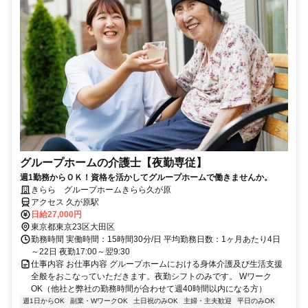
グループホームの介護士【夜勤専従】
週1勤務からＯＫ！資格を活かしてグループホームで働きませんか。
きらら グループホームきらら久が原
アクセス 久が原駅
日給27,000円
東京都東京23区大田区
勤務時間 実働時間：15時間30分/日 平均勤務日数：1ヶ月あたり4日
～22日 夜勤17:00～翌9:30
仕事内容 お仕事内容 グループホームにおける身体介護及び生活支援
全般をおこなっていただきます。夜勤シフトのみです。 Wワーク
OK（他社と弊社の勤務時間が合わせて週40時間以内になる方）
週1日からOK
副業・WワークOK
土日祝のみOK
主婦・主夫歓迎
平日のみOK