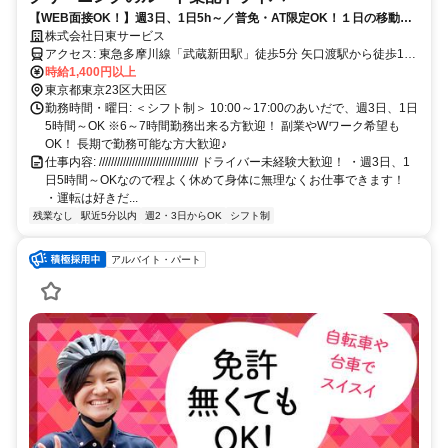
【WEB面接OK！】週3日、1日5h～／普免・AT限定OK！１日の移動距
離約30㎞／運転時間は長くて4h！未経験大歓迎！休憩室あり！冷蔵庫、
株式会社日東サービス
電子レンジも完備してます。
アクセス: 東急多摩川線「武蔵新田駅」徒歩5分 矢口渡駅から徒歩14
分 東急多摩川線「下丸子駅」徒歩12分、車4分 南武線、横須賀線、
時給1,400円以上
湘南新宿ライン「武蔵小杉駅」車で5分 東急多摩川線「千鳥町駅」車
東京都東京23区大田区
6分 南武線「平間駅」車9分 京浜東北線「蒲田駅」車13分 横須賀線
勤務時間・曜日: ＜シフト制＞ 10:00～17:00のあいだで、週3日、1日
「新川崎駅」車13分 南武線「鹿島田駅」車13分 京浜急行電鉄本線
5時間～OK ※6～7時間勤務出来る方歓迎！ 副業やWワーク希望も
「京急蒲田駅」車15分 南武線「武蔵中原駅」車18分 東横線・目黒線
OK！ 長期で勤務可能な方大歓迎♪
「元住吉駅」車18分 京浜東北線「大森駅」車21分 ※自転車通勤
仕事内容: ///////////////////////////////// ドライバー未経験大歓迎！ ・週3日、1
OK！
日5時間～OKなので程よく休めて身体に無理なくお仕事できます！
・運転は好きだ...
残業なし
駅近5分以内
週2・3日からOK
シフト制
アルバイト・パート