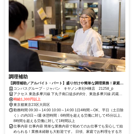
調理補助
【調理補助／アルバイト・パート】盛り付けや簡単な調理業務！家庭の
調理レベルでOK！
コンパスグループ・ジャパン キヤノン本社H棟店 21258_p
アクセス 東急多摩川線 下丸子南口徒歩約8分、東急多摩川線 武蔵新
田南口徒歩約13分、東急多摩川線 鵜の木西口徒歩約13分
時給1,300円以上
東京都東京23区大田区
勤務時間 09:30～14:00 10:00～14:00 1日4時間～OK、平日（土日除
く）の内3日～/週 休憩時間：6時間を超える労働に対して45分以上、
8時間を超える労働に対して1時間以上
仕事内容 仕事内容 簡単な業務内容で初めてのお仕事でも安心して始
められる！業務未経験も大歓迎です。 日頃、家庭でお料理をする方