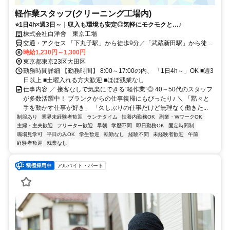
軽作業スタッフ(クリーニング工場内)
⭐1日4h×週3日～｜収入も環境も安定◎気軽にモクモクと…♪
株式会社白洋舍 東京工場
交通・アクセス 「下丸子駅」から徒歩9分／「武蔵新田駅」から徒歩
12分
時給1,230円～1,300円
東京都東京23区大田区
勤務時間詳細 【勤務時間】 8:00～17:00の内、 「1日4h～」OK ■週3
日以上 ■土曜入れる方大歓迎 ■ほぼ残業なし
仕事内容 ／ 接客なしで気楽にできる“軽作業”◎ 40～50代のスタッフ
が多数活躍中！ ブランクからの仕事復帰にもぴったり♪ ＼ 「黙々と
手を動かす仕事が好き」 「久しぶりの仕事だけど無理なく働きた...
制服あり
業界未経験者歓迎
ランチタイム
扶養内勤務OK
副業・WワークOK
主婦・主夫歓迎
フリーター歓迎
早朝
学歴不問
即日勤務OK
固定時間制
職場見学可
平日のみOK
学生歓迎
転勤なし
経験不問
未経験者歓迎
午前
経験者歓迎
残業なし
アルバイト・パート