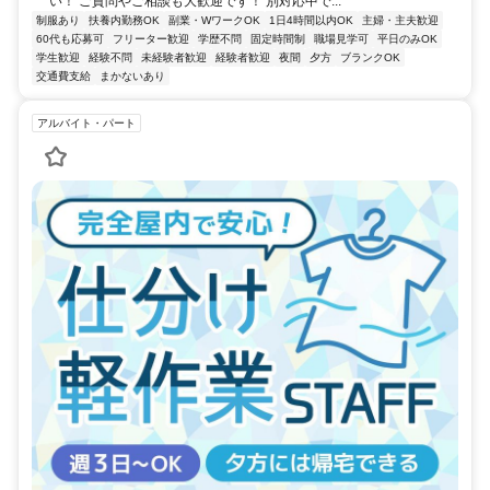
い！ ご質問やご相談も大歓迎です！ 別対応中で...
制服あり
扶養内勤務OK
副業・WワークOK
1日4時間以内OK
主婦・主夫歓迎
60代も応募可
フリーター歓迎
学歴不問
固定時間制
職場見学可
平日のみOK
学生歓迎
経験不問
未経験者歓迎
経験者歓迎
夜間
夕方
ブランクOK
交通費支給
まかないあり
アルバイト・パート