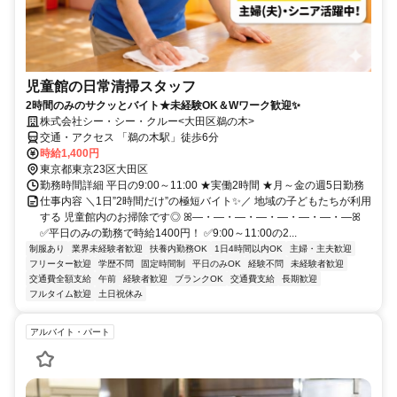
児童館の日常清掃スタッフ
2時間のみのサクッとバイト★未経験OK＆Wワーク歓迎✨
株式会社シー・シー・クルー<大田区鵜の木>
交通・アクセス 「鵜の木駅」徒歩6分
時給1,400円
東京都東京23区大田区
勤務時間詳細 平日の9:00～11:00 ★実働2時間 ★月～金の週5日勤務
仕事内容 ＼1日”2時間だけ”の極短バイト✨／ 地域の子どもたちが利用
する 児童館内のお掃除です◎ ꕤ―・―・―・―・―・―・―・―ꕤ
✅平日のみの勤務で時給1400円！ ✅9:00～11:00の2...
制服あり
業界未経験者歓迎
扶養内勤務OK
1日4時間以内OK
主婦・主夫歓迎
フリーター歓迎
学歴不問
固定時間制
平日のみOK
経験不問
未経験者歓迎
交通費全額支給
午前
経験者歓迎
ブランクOK
交通費支給
長期歓迎
フルタイム歓迎
土日祝休み
アルバイト・パート