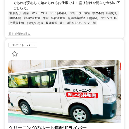
であれば安心して始められるお仕事です！盛り付けや簡単な食材の下
ごしらえ、...
制服あり
副業・WワークOK
60代も応募可
フリーター歓迎
学歴不問
転勤なし
経験不問
未経験者歓迎
午前
経験者歓迎
有資格者歓迎
研修あり
ブランクOK
交通費支給
まかないあり
長期歓迎
週2・3日からOK
シフト制
同じ企業の求人
アルバイト・パート
クリーニングのルート集配ドライバー