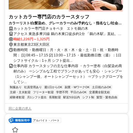
カットカラー専門店のカラースタッフ
カラーリスト/白髪染め、グレーカラーのみ/予約なし・指名なし/社会保
険完備
カットカラー専門店チョキペタ エトモ鵜の木
アクセス 東急多摩川線 鵜の木東口徒歩約1分 「鵜の木駅」直結。蒲
田駅から東急多摩川線で5分。多摩川駅から3分。
時給1,226円～1,325円
東京都東京23区大田区
勤務時間 ・勤務曜日：月・火・水・木・金・土・日・祝 ・勤務時
間： [1] 08:45～17:15 [2] 13:00～17:15 ・最低勤務日数（週）：1日
シフトサイクル：1ヶ月 シフト提出...
仕事内容 カラースタッフの主な仕事内容 ・カラー塗布（白髪染め商
材のみ） ⇒シンプルな工程でブランクがあっても安心 ・シャンプー
（1シャンプー後、オートシャンプーセット） ⇒ブラックグローブを
してシ...
制服あり
社員登用あり
週1日からOK
副業・WワークOK
土日祝のみOK
主婦・主夫歓迎
フリーター歓迎
学歴不問
平日のみOK
交通費全額支給
経験者歓迎
月1シフト提出
長期歓迎
駅近5分以内
シフト制
髪型・髪色自由
同じ企業の求人
アルバイト・パート