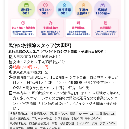
民泊のお掃除スタッフ(大田区)
直行直帰の大人気スキマバイト◎シフト自由・子連れ出勤OK！
大田区(東京都内現場多数あり)
交通・アクセス 下丸子駅 徒歩4分
時給1,500円～2,000円
東京都東京23区大田区
勤務時間詳細 週1日～、1日2時間～ シフト自由・自己申告 ＜平日だ
け＞＜土日祝だけ＞もOK！ 10:00～19:00 ※上記時間帯で1日2h～
OK◎ ▼働きかた色々♪シフト例をご紹介 - ◎午後...
仕事内容 ／ 民泊施設のカンタン清掃をお任せ！ ＼ 未経験から始めた
方も多いですが、 いつものご自宅の掃除の延長なので作業はカンタ
ン♪ ・室内清掃 リネン類の回収やベッドメイク・拭き掃除・掃き掃
除...
扶養内勤務OK
社員登用あり
週1日からOK
副業・WワークOK
土日祝のみOK
主婦・主夫歓迎
フリーター歓迎
シフト自由
学歴不問
平日のみOK
未経験者歓迎
交通費全額支給
午前
経験者歓迎
ネイルOK
夕方
ブランクOK
交通費支給
長期歓迎
フルタイム歓迎