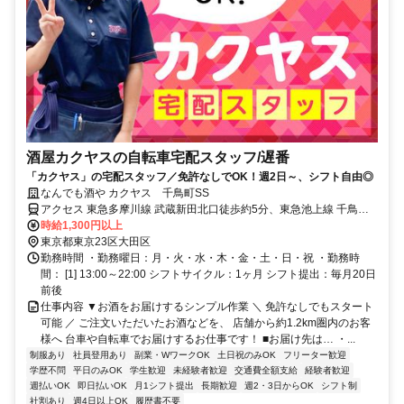
酒屋カクヤスの自転車宅配スタッフ/遅番
「カクヤス」の宅配スタッフ／免許なしでOK！週2日～、シフト自由◎
なんでも酒や カクヤス 千鳥町SS
アクセス 東急多摩川線 武蔵新田北口徒歩約5分、東急池上線 千鳥町
出入口1徒歩約5分、東急多摩川線 下丸子北口徒歩約7分 ※マイカー
時給1,300円以上
（車・バイク）通勤不可
東京都東京23区大田区
勤務時間 ・勤務曜日：月・火・水・木・金・土・日・祝 ・勤務時
間： [1] 13:00～22:00 シフトサイクル：1ヶ月 シフト提出：毎月20日
前後
仕事内容 ▼お酒をお届けするシンプル作業 ＼ 免許なしでもスタート
可能 ／ ご注文いただいたお酒などを、 店舗から約1.2km圏内のお客
様へ 台車や自転車でお届けするお仕事です！ ■お届け先は… ・...
制服あり
社員登用あり
副業・WワークOK
土日祝のみOK
フリーター歓迎
学歴不問
平日のみOK
学生歓迎
未経験者歓迎
交通費全額支給
経験者歓迎
週払いOK
即日払いOK
月1シフト提出
長期歓迎
週2・3日からOK
シフト制
社割あり
週4日以上OK
履歴書不要