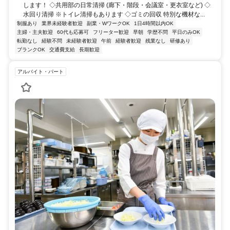
します！ ◇共用部の日常清掃 (廊下・階段・会議室・更衣室など) ◇
水回り清掃 ※トイレ清掃もあります ◇ゴミの回収 特別な機材な...
制服あり
業界未経験者歓迎
副業・WワークOK
1日4時間以内OK
主婦・主夫歓迎
60代も応募可
フリーター歓迎
早朝
学歴不問
平日のみOK
転勤なし
経験不問
未経験者歓迎
午前
経験者歓迎
残業なし
研修あり
ブランクOK
交通費支給
長期歓迎
アルバイト・パート