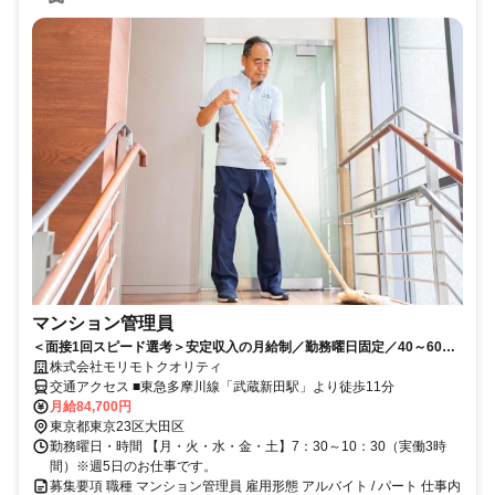
マンション管理員
＜面接1回スピード選考＞安定収入の月給制／勤務曜日固定／40～60代
活躍中【定年72歳／再雇用あり】
株式会社モリモトクオリティ
交通アクセス ■東急多摩川線「武蔵新田駅」より徒歩11分
月給84,700円
東京都東京23区大田区
勤務曜日・時間 【月・火・水・金・土】7：30～10：30（実働3時
間）※週5日のお仕事です。
募集要項 職種 マンション管理員 雇用形態 アルバイト / パート 仕事内