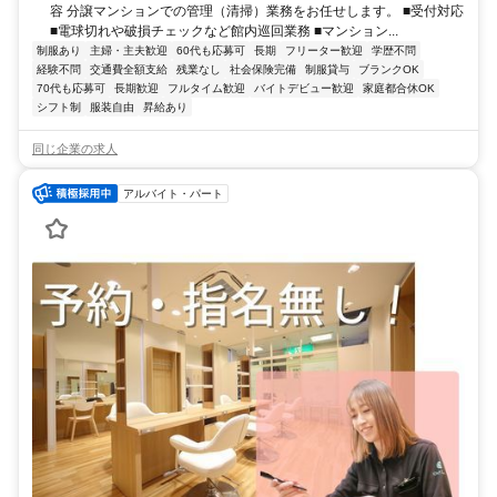
容 分譲マンションでの管理（清掃）業務をお任せします。 ■受付対応
■電球切れや破損チェックなど館内巡回業務 ■マンション...
制服あり
主婦・主夫歓迎
60代も応募可
長期
フリーター歓迎
学歴不問
経験不問
交通費全額支給
残業なし
社会保険完備
制服貸与
ブランクOK
70代も応募可
長期歓迎
フルタイム歓迎
バイトデビュー歓迎
家庭都合休OK
シフト制
服装自由
昇給あり
同じ企業の求人
アルバイト・パート