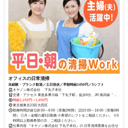
オフィスの日常清掃
未経験・ブランク歓迎／土日祝休／早朝時給1450円／3シフト
キヤノン株式会社 下丸子本社
交通・アクセス 東急多摩川線「下丸子駅」徒歩9分、JR 南武線「平
間駅」徒歩15分
時給1,250円～1,450円
東京都東京23区大田区
勤務時間詳細 [1]6:00～8:00（実働2時間） [2]15:00～18:00（実働3時
間） ◎月～金曜の週5日勤務 ※希望のシフトをご相談ください。 ※5
時間以上勤務希望の方、ご相談ください。
仕事内容 『キヤノン株式会社 下丸子本社』の 日常清掃業務をお任せ