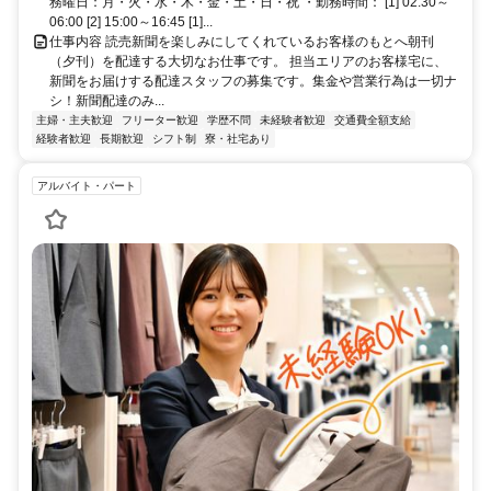
務曜日：月・火・水・木・金・土・日・祝 ・勤務時間： [1] 02:30～
06:00 [2] 15:00～16:45 [1]...
仕事内容 読売新聞を楽しみにしてくれているお客様のもとへ朝刊
（夕刊）を配達する大切なお仕事です。 担当エリアのお客様宅に、
新聞をお届けする配達スタッフの募集です。集金や営業行為は一切ナ
シ！新聞配達のみ...
主婦・主夫歓迎
フリーター歓迎
学歴不問
未経験者歓迎
交通費全額支給
経験者歓迎
長期歓迎
シフト制
寮・社宅あり
アルバイト・パート