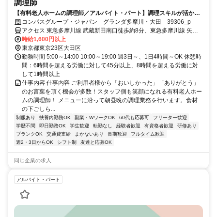
調理師
【有料老人ホームの調理師／アルバイト・パート】調理スキルが活かせ
る環境です♪シフト相談可！
コンパスグループ・ジャパン グランダ多摩川・大田 39306_p
アクセス 東急多摩川線 武蔵新田南口徒歩約8分、東急多摩川線 矢口
渡北口徒歩約11分、東急多摩川線 下丸子南口徒歩約14分
時給1,600円以上
東京都東京23区大田区
勤務時間 5:00～14:00 10:00～19:00 週3日～、1日4時間～OK 休憩時
間：6時間を超える労働に対して45分以上、8時間を超える労働に対
して1時間以上
仕事内容 仕事内容 ご利用者様から「おいしかった」「ありがとう」
のお言葉を頂く機会が多数！スタッフ側も笑顔になれる有料老人ホー
ムの調理師！ メニューに沿って朝昼晩の調理業務を行います。食材
の下ごしら...
制服あり
扶養内勤務OK
副業・WワークOK
60代も応募可
フリーター歓迎
学歴不問
即日勤務OK
学生歓迎
転勤なし
経験者歓迎
有資格者歓迎
研修あり
ブランクOK
交通費支給
まかないあり
長期歓迎
フルタイム歓迎
週2・3日からOK
シフト制
友達と応募OK
同じ企業の求人
アルバイト・パート