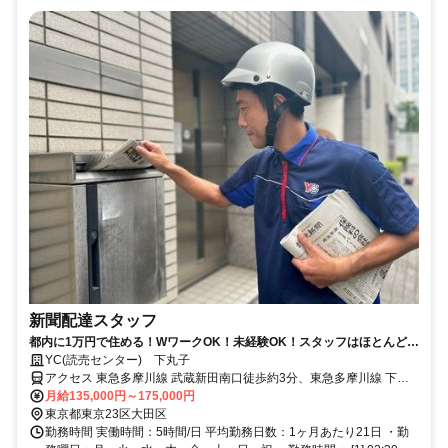
新聞配達スタッフ
都内に1万円で住める！WワークOK！未経験OK！スタッフはほとんどが
20代。終電終わりにもう一稼ぎ♪
YC(読売センター) 下丸子
アクセス 東急多摩川線 武蔵新田南口徒歩約3分、東急多摩川線 下丸
子北口徒歩約12分、東急池上線 池上南口徒歩約19分
月給135,000円～175,000円
東京都東京23区大田区
勤務時間 実働時間：5時間/日 平均勤務日数：1ヶ月あたり21日 ・勤