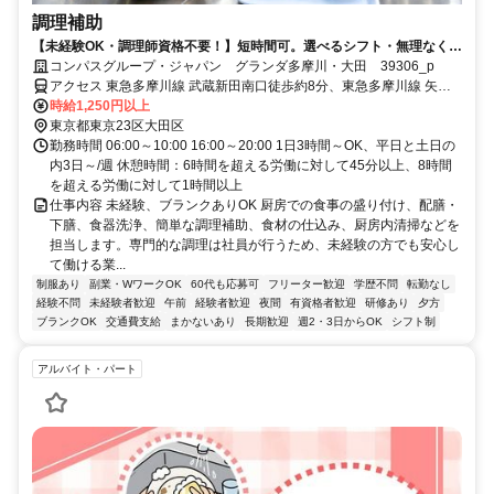
調理補助
【未経験OK・調理師資格不要！】短時間可。選べるシフト・無理なく安
定ワーク！
コンパスグループ・ジャパン グランダ多摩川・大田 39306_p
アクセス 東急多摩川線 武蔵新田南口徒歩約8分、東急多摩川線 矢口
渡北口徒歩約11分、東急多摩川線 下丸子南口徒歩約14分
時給1,250円以上
東京都東京23区大田区
勤務時間 06:00～10:00 16:00～20:00 1日3時間～OK、平日と土日の
内3日～/週 休憩時間：6時間を超える労働に対して45分以上、8時間
を超える労働に対して1時間以上
仕事内容 未経験、ブランクありOK 厨房での食事の盛り付け、配膳・
下膳、食器洗浄、簡単な調理補助、食材の仕込み、厨房内清掃などを
担当します。専門的な調理は社員が行うため、未経験の方でも安心し
て働ける業...
制服あり
副業・WワークOK
60代も応募可
フリーター歓迎
学歴不問
転勤なし
経験不問
未経験者歓迎
午前
経験者歓迎
夜間
有資格者歓迎
研修あり
夕方
ブランクOK
交通費支給
まかないあり
長期歓迎
週2・3日からOK
シフト制
アルバイト・パート