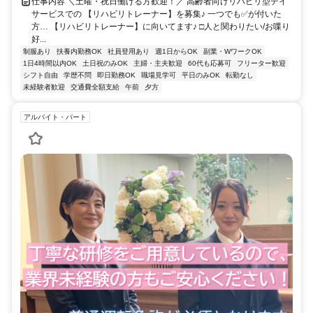
仕事内容 ＼土曜・祝日働ける方歓迎！／ 高齢者向けリハビリ型デイ
サービスでの 【リハビリトレーナー】を募集♪ 一つでも✅が付いた
方… 【リハビリトレーナー】に向いてます♪ □人と関わりたい/お喋り
好...
制服あり
扶養内勤務OK
社員登用あり
週1日からOK
副業・WワークOK
1日4時間以内OK
土日祝のみOK
主婦・主夫歓迎
60代も応募可
フリーター歓迎
シフト自由
学歴不問
即日勤務OK
職場見学可
平日のみOK
転勤なし
未経験者歓迎
交通費全額支給
午前
夕方
アルバイト・パート