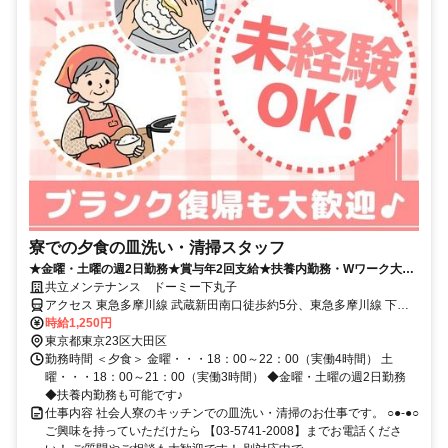
寮での夕食の皿洗い・清掃スタッフ
★金曜・土曜の週2日勤務★賞与年2回支給★扶養内勤務・Wワーク大歓
迎★
共立メンテナンス ドーミー下丸子
アクセス 東急多摩川線 武蔵新田南口徒歩約5分、東急多摩川線 下丸
子南口徒歩約7分、東急池上線 千鳥町出入口1徒歩約11分
時給1,250円
東京都東京23区大田区
勤務時間 ＜夕食＞ 金曜・・・18：00～22：00（実働4時間） 土
曜・・・18：00～21：00（実働3時間） ◆金曜・土曜の週2日勤務
◆扶養内勤務も可能です♪
仕事内容 社会人寮のキッチンでの皿洗い・清掃のお仕事です。 ○●-●○
ご興味を持っていただけたら 【03-5741-2008】までお電話くださ