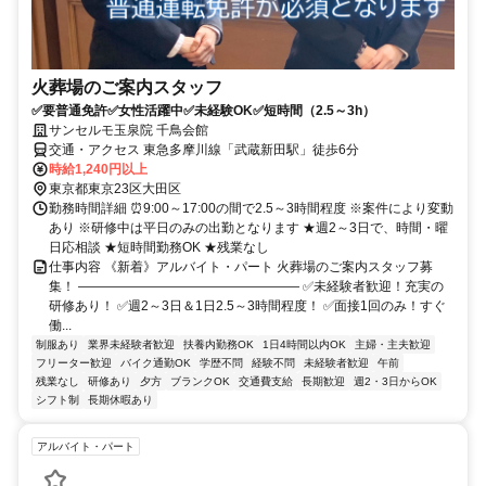
火葬場のご案内スタッフ
✅要普通免許✅女性活躍中✅未経験OK✅短時間（2.5～3h）
サンセルモ玉泉院 千鳥会館
交通・アクセス 東急多摩川線「武蔵新田駅」徒歩6分
時給1,240円以上
東京都東京23区大田区
勤務時間詳細 ⏰9:00～17:00の間で2.5～3時間程度 ※案件により変動
あり ※研修中は平日のみの出勤となります ★週2～3日で、時間・曜
日応相談 ★短時間勤務OK ★残業なし
仕事内容 《新着》アルバイト・パート 火葬場のご案内スタッフ募
集！ ――――――――――――――――― ✅未経験者歓迎！充実の
研修あり！ ✅週2～3日＆1日2.5～3時間程度！ ✅面接1回のみ！すぐ
働...
制服あり
業界未経験者歓迎
扶養内勤務OK
1日4時間以内OK
主婦・主夫歓迎
フリーター歓迎
バイク通勤OK
学歴不問
経験不問
未経験者歓迎
午前
残業なし
研修あり
夕方
ブランクOK
交通費支給
長期歓迎
週2・3日からOK
シフト制
長期休暇あり
アルバイト・パート