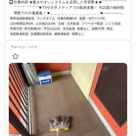
仕事内容 ★働きやすいシステムを活用した学習塾★ ■￣￣￣￣￣￣￣
￣￣￣￣￣￣￣■ TVや大手メディアでの取材多数！ 今話題の個別指
導塾での大量募集！ ■＿＿＿＿＿＿＿＿＿＿＿＿＿＿■ ―――――...
業界未経験者歓迎
ランチタイム
扶養内勤務OK
副業・WワークOK
1日4時間以内OK
土日祝のみOK
主婦・主夫歓迎
フリーター歓迎
シフト自由
学歴不問
即日勤務OK
平日のみOK
学生歓迎
転勤なし
経験不問
英語
未経験者歓迎
交通費全額支給
経験者歓迎
残業なし
アルバイト・パート