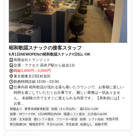
昭和歌謡スナックの接客スタッフ
6月1日NEWOPENの昭和歌謡スナック#日払いOK
有限会社トランジット
交通・アクセス 高井戸駅から徒歩1分
時給3,000円～5,000円
東京都東京23区杉並区
勤務時間詳細 19:00～03:00
仕事内容 昭和歌謡が流れる落ち着いたラウンジで、お客様に楽しい
時間を過ごしていただくお仕事です。 難しい業務は一切ありませ
ん。 未経験の方でもすぐに覚えられる内容です。 【具体的には】 ✨
お客...
制服あり
業界未経験者歓迎
短期（3ヵ月以内）
週1日からOK
副業・WワークOK
1日4時間以内OK
隔週シフト提出
土日祝のみOK
主婦・主夫歓迎
週1シフト提出
フリーター歓迎
短期
シフト自由
学歴不問
即日勤務OK
職場見学可
平日のみOK
学生歓迎
転勤なし
経験不問