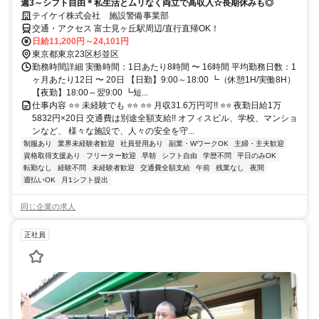
週3～シフト自由＊私生活とムリなく両立で高収入☆長期休みも◎
テイケイ株式会社 施設警備事業部
交通・アクセス 富士見ヶ丘駅周辺/直行直帰OK！
日給11,200円～24,101円
東京都東京23区杉並区
勤務時間詳細 実働時間：1日あたり8時間 〜 16時間 平均勤務日数：1
ヶ月あたり12日 〜 20日 【日勤】9:00～18:00 ┗（休憩1H/実働8H）
【夜勤】18:00～翌9:00 ┗短...
仕事内容 ⭐⭐ 未経験でも ⭐⭐ ⭐⭐ 月収31.6万円可!! ⭐⭐ 夜勤日給1万
5832円×20日 交通費は別途全額支給!! オフィスビル、学校、マンショ
ンなど、 様々な施設で、人々の安全を守...
制服あり
業界未経験者歓迎
社員登用あり
副業・WワークOK
主婦・主夫歓迎
資格取得支援あり
フリーター歓迎
早朝
シフト自由
学歴不問
平日のみOK
転勤なし
経験不問
未経験者歓迎
交通費全額支給
午前
残業なし
夜間
週払いOK
月1シフト提出
同じ企業の求人
正社員