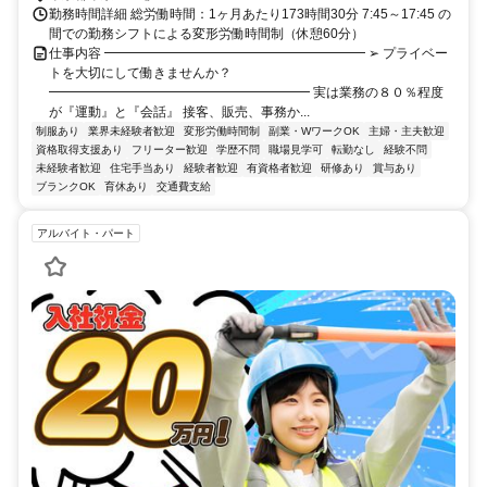
勤務時間詳細 総労働時間：1ヶ月あたり173時間30分 7:45～17:45 の
間での勤務シフトによる変形労働時間制（休憩60分）
仕事内容 ━━━━━━━━━━━━━━━━━━━━ ➢ プライベー
トを大切にして働きませんか？
━━━━━━━━━━━━━━━━━━━━ 実は業務の８０％程度
が『運動』と『会話』 接客、販売、事務か...
制服あり
業界未経験者歓迎
変形労働時間制
副業・WワークOK
主婦・主夫歓迎
資格取得支援あり
フリーター歓迎
学歴不問
職場見学可
転勤なし
経験不問
未経験者歓迎
住宅手当あり
経験者歓迎
有資格者歓迎
研修あり
賞与あり
ブランクOK
育休あり
交通費支給
アルバイト・パート