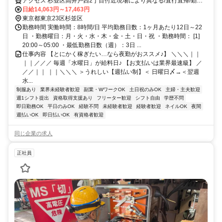
アクセス 杉並区高井戸西2丁目付近現場により異なる/直行直帰/勤務
地相談可■電話面接■来社不要■即日勤務
日給14,063円～17,463円
東京都東京23区杉並区
勤務時間 実働時間：8時間/日 平均勤務日数：1ヶ月あたり12日～22
日 ・勤務曜日：月・火・水・木・金・土・日・祝 ・勤務時間： [1]
20:00～05:00 ・最低勤務日数（週）：3日 ...
仕事内容 【とにかく稼ぎたい…なら夜勤がおススメ♪】 ＼＼＼｜｜
｜｜／／／ 毎週「水曜日」が給料日♪ 【お支払いは業界最速級】 ／
／／｜｜ ｜｜＼＼＼ ＞うれしい【週払い制】＜ 日曜日〆→＜翌週
水...
制服あり
業界未経験者歓迎
副業・WワークOK
土日祝のみOK
主婦・主夫歓迎
週1シフト提出
資格取得支援あり
フリーター歓迎
シフト自由
学歴不問
即日勤務OK
平日のみOK
経験不問
未経験者歓迎
経験者歓迎
ネイルOK
夜間
週払いOK
即日払いOK
有資格者歓迎
同じ企業の求人
正社員