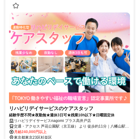
リハビリデイサービスのケアスタッフ
経験学歴不問★夜勤無★週休3日可★残業10h以下★日曜固定休
リハビリデイサービスnagomi プラス高井戸店
交通・アクセス 芦花公園駅（京王線） より 徒歩約11分｜八幡山駅
（京王線） より 徒歩約13分｜高井戸駅（京王井の頭線） より 徒歩約
月給240,000円以上
15分
東京都東京23区杉並区