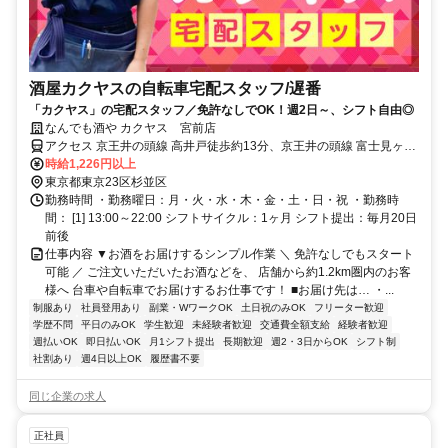
酒屋カクヤスの自転車宅配スタッフ/遅番
「カクヤス」の宅配スタッフ／免許なしでOK！週2日～、シフト自由◎
なんでも酒や カクヤス 宮前店
アクセス 京王井の頭線 高井戸徒歩約13分、京王井の頭線 富士見ヶ丘
北口徒歩約15分、京王井の頭線 久我山北口徒歩約20分 ※マイカー
時給1,226円以上
（車・バイク）通勤不可
東京都東京23区杉並区
勤務時間 ・勤務曜日：月・火・水・木・金・土・日・祝 ・勤務時
間： [1] 13:00～22:00 シフトサイクル：1ヶ月 シフト提出：毎月20日
前後
仕事内容 ▼お酒をお届けするシンプル作業 ＼ 免許なしでもスタート
可能 ／ ご注文いただいたお酒などを、 店舗から約1.2km圏内のお客
様へ 台車や自転車でお届けするお仕事です！ ■お届け先は… ・...
制服あり
社員登用あり
副業・WワークOK
土日祝のみOK
フリーター歓迎
学歴不問
平日のみOK
学生歓迎
未経験者歓迎
交通費全額支給
経験者歓迎
週払いOK
即日払いOK
月1シフト提出
長期歓迎
週2・3日からOK
シフト制
社割あり
週4日以上OK
履歴書不要
同じ企業の求人
正社員