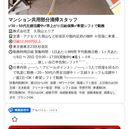
マンション共用部分清掃スタッフ
✅30～50代主婦活躍中✅早上がり日給保障✅希望シフトで勤務
株式会社芝 久我山エリア
交通・アクセス 久我山など杉並区や都内近郊の物件 ※現場に車通
勤・直行直帰OK
日給12,000円以上
東京都東京23区杉並区
勤務時間詳細 実働時間：1日あたり8時間 平均勤務日数：1ヶ月あた
り8日 〜 20日 ⏰9:00～17:00(実働8h) ■週１～ＯK ＿＿＿＿＿＿＿＿
＿＿＿＿＿＿＿ 嬉しい自己申告制シフト‼ ￣￣...
仕事内容 ┌──＼ ✨アピールポイント✨ ／──┐ ✅1人で現場を回るの
で気楽に勤務 ✅20～50代の男女活躍中！ ✅主婦スタッフも活躍中！
✅週1日~OK！希望シフトで勤務 └───────────...
扶養内勤務OK
週1日からOK
副業・WワークOK
隔週シフト提出
土日祝のみOK
主婦・主夫歓迎
フリーター歓迎
早朝
シフト自由
学歴不問
車通勤OK
即日勤務OK
平日のみOK
経験不問
未経験者歓迎
午前
経験者歓迎
残業なし
夕方
ブランクOK
アルバイト・パート