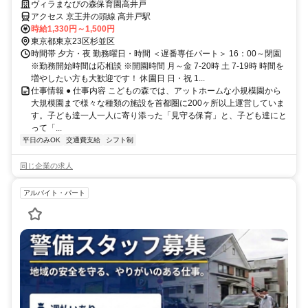
す！週3日～シフトOK！
ヴィラまなびの森保育園高井戸
アクセス 京王井の頭線 高井戸駅
時給1,330円～1,500円
東京都東京23区杉並区
時間帯 夕方・夜 勤務曜日・時間 ＜遅番専任パート＞ 16：00～閉園
※勤務開始時間は応相談 ※開園時間 月～金 7-20時 土 7-19時 時間を
増やしたい方も大歓迎です！ 休園日 日・祝 1...
仕事情報 ● 仕事内容 こどもの森では、アットホームな小規模園から
大規模園まで様々な種類の施設を首都圏に200ヶ所以上運営していま
す。子ども達一人一人に寄り添った「見守る保育」と、子ども達にと
って「...
平日のみOK
交通費支給
シフト制
同じ企業の求人
アルバイト・パート