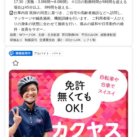
17:30（実働：3.0時間〜8.0時間） ※1日の勤務時間が6時間を超える
場合は45分以上、 8時間を超える...
仕事内容 医師の同意に基づき、ご自宅や高齢者施設などへ訪問し、
マッサージや鍼灸施術、機能訓練を行います。 ご利用者様一人ひと
りの身体の状態に合わせて施術を行い、痛みの緩和や日常動作の維
持・改善をサポー...
副業・WワークOK
主婦・主夫歓迎
即日勤務OK
平日のみOK
経験者歓迎
研修あり
制服貸与
交通費支給
週2・3日からOK
シフト制
アルバイト・パート