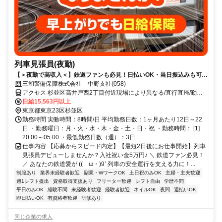
列車見張員(夜勤)
【＞夜勤で高収入＜】鉄道ファンも必見！日払いOK・当日振込みも可能
♪
三和警備保障株式会社 中野支社(058)
アクセス 杉並区高井戸西2丁目付近現場により異なる/直行直帰/勤務
地相談可■電話面接■来社不要■即日勤務
日給15,563円以上
東京都東京23区杉並区
勤務時間 実働時間：8時間/日 平均勤務日数：1ヶ月あたり12日～22
日 ・勤務曜日：月・火・水・木・金・土・日・祝 ・勤務時間： [1]
20:00～05:00 ・最低勤務日数（週）：3日 ...
仕事内容 【応募からスピード内定】【最短2日後にお仕事開始】列車
見張員デビューしませんか？入社祝い金5万円♪ ＼ 鉄道ファン必見！
／ あなたの鉄道愛が ((ゝω・)9’ 列車の安全運行を支える力に！...
制服あり
業界未経験者歓迎
副業・WワークOK
土日祝のみOK
主婦・主夫歓迎
週1シフト提出
資格取得支援あり
フリーター歓迎
シフト自由
学歴不問
平日のみOK
経験不問
未経験者歓迎
経験者歓迎
ネイルOK
夜間
週払いOK
即日払いOK
有資格者歓迎
研修あり
同じ企業の求人