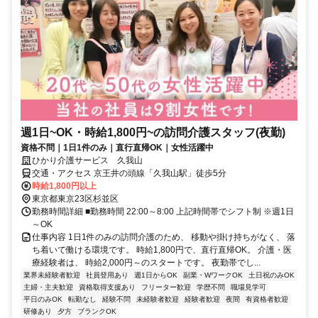
週1日~OK・時給1,800円~の訪問介護スタッフ(夜勤)
資格不問｜1日1件のみ｜直行直帰OK｜女性活躍中
ひかり介護サービス 久我山
交通・アクセス 京王井の頭線「久我山駅」徒歩5分
時給1,800円以上
東京都東京23区杉並区
勤務時間詳細 ■勤務時間 22:00～8:00 上記時間帯でシフト制 ※週1日
～OK
仕事内容 1日1件のみの訪問介護のため、 移動や掛け持ちがなく、 落
ち着いて働ける環境です。 時給1,800円で、直行直帰OK。 介護・医
療経験者は、 時給2,000円～のスタートです。 夜勤帯でし...
業界未経験者歓迎
社員登用あり
週1日からOK
副業・WワークOK
土日祝のみOK
主婦・主夫歓迎
資格取得支援あり
フリーター歓迎
学歴不問
職場見学可
平日のみOK
転勤なし
経験不問
未経験者歓迎
経験者歓迎
夜間
有資格者歓迎
研修あり
夕方
ブランクOK