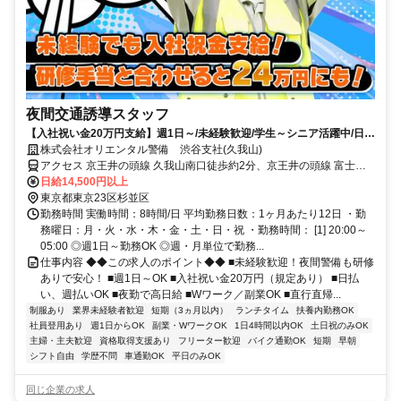
夜間交通誘導スタッフ
【入社祝い金20万円支給】週1日～/未経験歓迎/学生～シニア活躍中/日払
い・週払いOK/履歴書不要！
株式会社オリエンタル警備 渋谷支社(久我山)
アクセス 京王井の頭線 久我山南口徒歩約2分、京王井の頭線 富士見
ヶ丘南口徒歩約13分、京王井の頭線 三鷹台南口徒歩約14分 (面接地/
日給14,500円以上
渋谷支社)東京都渋谷区渋谷3-13-11 TKビル3F
東京都東京23区杉並区
勤務時間 実働時間：8時間/日 平均勤務日数：1ヶ月あたり12日 ・勤
務曜日：月・火・水・木・金・土・日・祝 ・勤務時間： [1] 20:00～
05:00 ◎週1日～勤務OK ◎週・月単位で勤務...
仕事内容 ◆◆この求人のポイント◆◆ ■未経験歓迎！夜間警備も研修
ありで安心！ ■週1日～OK ■入社祝い金20万円（規定あり） ■日払
い、週払いOK ■夜勤で高日給 ■Wワーク／副業OK ■直行直帰...
制服あり
業界未経験者歓迎
短期（3ヵ月以内）
ランチタイム
扶養内勤務OK
社員登用あり
週1日からOK
副業・WワークOK
1日4時間以内OK
土日祝のみOK
主婦・主夫歓迎
資格取得支援あり
フリーター歓迎
バイク通勤OK
短期
早朝
シフト自由
学歴不問
車通勤OK
平日のみOK
同じ企業の求人