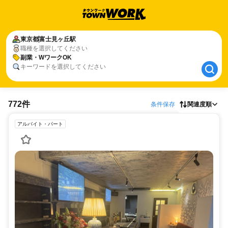
東京都
東京都
富士見ヶ丘駅
富士見ヶ丘駅
職種を選択してください
副業・WワークOK
副業・WワークOK
キーワードを選択してください
772件
条件保存
関連度順
アルバイト・パート