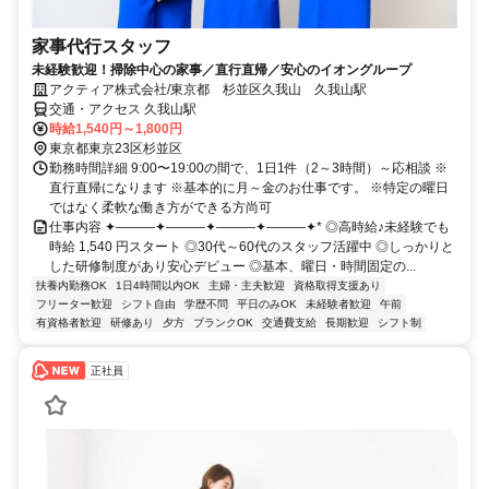
家事代行スタッフ
未経験歓迎！掃除中心の家事／直行直帰／安心のイオングループ
アクティア株式会社/東京都 杉並区久我山 久我山駅
交通・アクセス 久我山駅
時給1,540円～1,800円
東京都東京23区杉並区
勤務時間詳細 9:00〜19:00の間で、1日1件（2～3時間）～応相談 ※
直行直帰になります ※基本的に月～金のお仕事です。 ※特定の曜日
ではなく柔軟な働き方ができる方尚可
仕事内容 ✦———✦———✦———✦———✦* ◎高時給♪未経験でも
時給 1,540 円スタート ◎30代～60代のスタッフ活躍中 ◎しっかりと
した研修制度があり安心デビュー ◎基本、曜日・時間固定の...
扶養内勤務OK
1日4時間以内OK
主婦・主夫歓迎
資格取得支援あり
フリーター歓迎
シフト自由
学歴不問
平日のみOK
未経験者歓迎
午前
有資格者歓迎
研修あり
夕方
ブランクOK
交通費支給
長期歓迎
シフト制
正社員