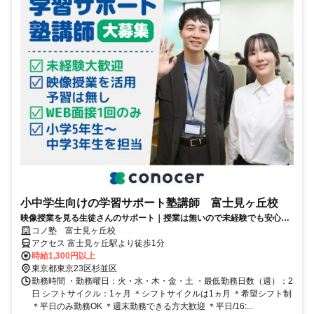
小中学生向けの学習サポート塾講師 富士見ヶ丘校
映像授業を見る生徒さんのサポート｜授業は無いので未経験でも安心｜
WEB面接/1回｜週2日～OK｜履歴書不要｜応募後はフォームに1分で回
コノ塾 富士見ヶ丘校
答｜1分単位で給与支給｜WワークOK｜私服勤務｜有給休暇あり｜定時
アクセス 富士見ヶ丘駅より徒歩1分
退社
時給1,300円以上
東京都東京23区杉並区
勤務時間 ・勤務曜日：火・水・木・金・土 ・最低勤務日数（週）：2
日 シフトサイクル：1ヶ月 ＊シフトサイクルは1ヵ月 ＊希望シフト制
＊平日のみ勤務OK ＊週末勤務できる方大歓迎 ＊平日/16:...