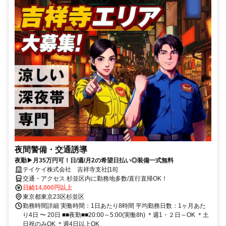
夜間警備・交通誘導
夜勤▶月35万円可！日/週/月2の希望日払い◎装備一式無料
テイケイ株式会社 吉祥寺支社[18]
交通・アクセス 杉並区内に勤務地多数/直行直帰OK！
日給14,000円以上
東京都東京23区杉並区
勤務時間詳細 実働時間：1日あたり8時間 平均勤務日数：1ヶ月あた
り4日 〜 20日 ■■夜勤■■20:00～5:00(実働8h) ＊週1・２日～OK ＊土
日祝のみOK ＊週4日以上OK