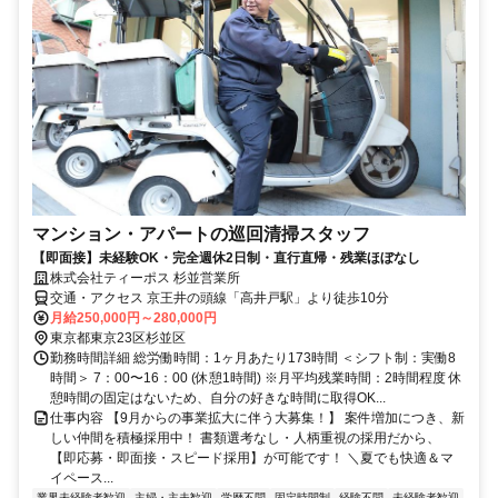
マンション・アパートの巡回清掃スタッフ
【即面接】未経験OK・完全週休2日制・直行直帰・残業ほぼなし
株式会社ティーポス 杉並営業所
交通・アクセス 京王井の頭線「高井戸駅」より徒歩10分
月給250,000円～280,000円
東京都東京23区杉並区
勤務時間詳細 総労働時間：1ヶ月あたり173時間 ＜シフト制：実働8
時間＞ 7：00〜16：00 (休憩1時間) ※月平均残業時間：2時間程度 休
憩時間の固定はないため、自分の好きな時間に取得OK...
仕事内容 【9月からの事業拡大に伴う大募集！】 案件増加につき、新
しい仲間を積極採用中！ 書類選考なし・人柄重視の採用だから、
【即応募・即面接・スピード採用】が可能です！ ＼夏でも快適＆マ
イペース...
業界未経験者歓迎
主婦・主夫歓迎
学歴不問
固定時間制
経験不問
未経験者歓迎