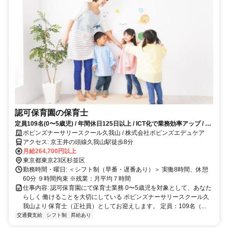
認可保育園の保育士
定員109名(0〜5歳児) / 年間休日125日以上 / ICT化で業務効率アップ / 充
実の研修制度あり
ポピンズナーサリースクール久我山 / 株式会社ポピンズエデュケア
アクセス: 京王井の頭線久我山駅徒歩8分
月給264,700円以上
東京都東京23区杉並区
勤務時間・曜日: ＜シフト制（早番・遅番あり）＞ 実働8時間、休憩
60分 ９時間拘束 ※残業：月平均７時間
仕事内容: 認可保育園にて保育士業務 0〜5歳児を対象として、あなた
らしく 働けることを大切にしている ポピンズナーサリースクール久
我山より 保育士（正社員）としてお迎えします。 定員：109名（...
交通費支給
シフト制
昇給あり