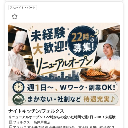
アルバイト・パート
ナイトキッチン/フォルクス
リニューアルオープン！22時からの空いた時間で週1日～OK！未経験＆
初バイトも大歓迎！Wワーク・副業OK！まかない＆割引券(グループ全
フォルクス 高井戸東店
店で利用OK)など嬉しい待遇あり♪飲食店のキッチンのお仕事。
アクセス 京王井の頭線 高井戸徒歩約9分、京王線 八幡山徒歩約13