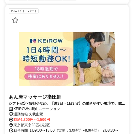
アルバイト・パート
あん摩マッサージ指圧師
シフト安定×負担少なめ。【週3日・1日3h?】の働きやすい環境で、鍼灸
の仕事をムリなく長く続けられます。
KEiROW久我山ステーション
通勤情報 久我山駅
時給1,300円～1,500円
東京都東京23区杉並区
勤務時間 [1]09:00〜18:00（実働：3.0時間〜8.0時間） [2]08:30〜