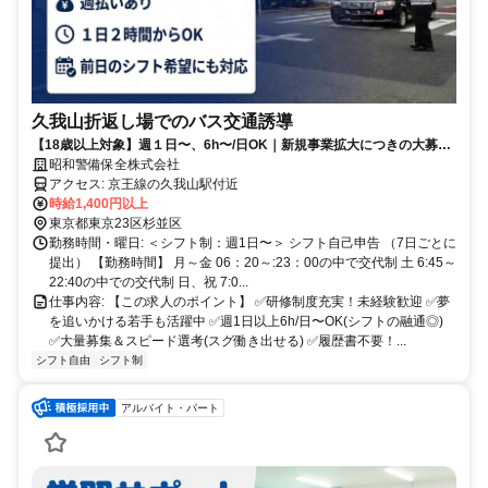
久我山折返し場でのバス交通誘導
【18歳以上対象】週１日〜、6h〜/日OK｜新規事業拡大につきの大募集
｜昇給あり
昭和警備保全株式会社
アクセス: 京王線の久我山駅付近
時給1,400円以上
東京都東京23区杉並区
勤務時間・曜日: ＜シフト制：週1日〜＞ シフト自己申告 （7日ごとに
提出） 【勤務時間】 月～金 06：20～:23：00の中で交代制 土 6:45～
22:40の中での交代制 日、祝 7:0...
仕事内容: 【この求人のポイント】 ✅研修制度充実！未経験歓迎 ✅夢
を追いかける若手も活躍中 ✅週1日以上6h/日〜OK(シフトの融通◎)
✅大量募集＆スピード選考(スグ働き出せる) ✅履歴書不要！...
シフト自由
シフト制
アルバイト・パート