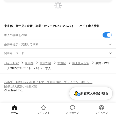
東京都、富士見ヶ丘駅、副業・WワークOKのアルバイト・バイト求人情報
求人の詳細を表示
条件を追加・変更して検索
市区町村を追加・変更
関連キーワード
完全在宅ワーク 全国
シール貼り 在宅
現在地周辺
ガチャガチャ
犬カフェ
東京都
駅を追加・変更
バイトTOP
東京都
東京23区
杉並区
富士見ヶ丘駅
副業・Wワ
東京都
すべて
ークOKのアルバイト・バイト・求人
東京23区
すべて
職種を追加・変更
JR東海道本線(東京～熱海)
千代田区
中央区
港区
新宿区
文京区
台東区
墨田区
江東区
品川区
目黒区
大田区
東京駅
新橋駅
品川駅
飲食・フードサービス
世田谷区
渋谷区
中野区
杉並区
豊島区
北区
荒川区
板橋区
練馬区
足立区
葛飾区
特徴を追加・変更
飲食・フードサービス
江戸川区
すべて
ヘルプ・お問い合わせ
サイトマップ
利用規約・プライバシーポリシー
JR山手線
ホールスタッフ
キッチンスタッフ
皿洗い・洗い場
精肉・鮮魚加工
給食調理
人気
[企業]求人広告の掲載相談
大崎駅
五反田駅
目黒駅
恵比寿駅
渋谷駅
原宿駅
代々木駅
新宿駅
新大久保駅
八王子市
立川市
武蔵野市
三鷹市
青梅市
府中市
昭島市
調布市
町田市
小金井市
雇用形態を追加・変更
パン屋（ベーカリー）
フードカウンター販売員
バー（BAR）・バーテンダー
日払いOK
高校生歓迎
学生歓迎
深夜の仕事
髪型・髪色自由
ひげOK
ネイルOK
高田馬場駅
目白駅
池袋駅
大塚駅
巣鴨駅
駒込駅
田端駅
西日暮里駅
日暮里駅
鶯谷駅
小平市
日野市
東村山市
国分寺市
国立市
福生市
狛江市
東大和市
清瀬市
新着求人を受け取る
飲食店補助（開店・閉店準備）
飲食店（店長・マネージャー）
ピアスOK
アルバイト・パート
履歴書不要
オープニングスタッフ
留学生・外国人活躍中
上野駅
御徒町駅
秋葉原駅
神田駅
東京駅
有楽町駅
新橋駅
浜松町駅
田町駅
東久留米市
武蔵村山市
多摩市
稲城市
羽村市
あきる野市
西東京市
大島町
利島村
都道府県を変更
営業・販売
勤務期間
正社員
高輪ゲートウェイ駅
品川駅
新島村
神津島村
三宅村
御蔵島村
八丈町
青ヶ島村
小笠原村
西多摩郡
営業・販売
すべて
短期
契約社員
単発・1日OK
長期
期間限定（春夏冬休み等）
JR南武線
営業
テレフォンアポインター（テレアポ）
ルートセールス
コンビニ
シフト
派遣社員
矢野口駅
稲城長沼駅
南多摩駅
府中本町駅
分倍河原駅
西府駅
谷保駅
矢川駅
西国立駅
フードカウンター販売員
アパレル
家電量販店・携帯販売（携帯ショップ）
土日祝のみOK
業務委託
平日のみOK
週1日からOK
週2・3日からOK
週4日以上OK
ホーム
マイリスト
メッセージ
マイページ
立川駅
販売店（店長・マネージャー）
その他販売