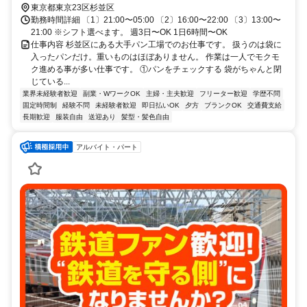
東京都東京23区杉並区
勤務時間詳細 〔1〕21:00〜05:00 〔2〕16:00〜22:00 〔3〕13:00〜
21:00 ※シフト選べます。 週3日〜OK 1日6時間〜OK
仕事内容 杉並区にある大手パン工場でのお仕事です。 扱うのは袋に
入ったパンだけ。重いものはほぼありません。 作業は一人でモクモ
ク進める事が多い仕事です。 ①パンをチェックする 袋がちゃんと閉
じている...
業界未経験者歓迎
副業・WワークOK
主婦・主夫歓迎
フリーター歓迎
学歴不問
固定時間制
経験不問
未経験者歓迎
即日払いOK
夕方
ブランクOK
交通費支給
長期歓迎
服装自由
送迎あり
髪型・髪色自由
アルバイト・パート