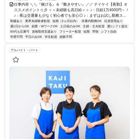
仕事内容 ＼＼『稼げる』＆『働きやすい』／／ テイケイ【夜勤】オ
ススメポイント☆彡 ＜＜未経験も高日給＞＞ ♪：日給1万4000円～！
♪：夜は交通量も少なく初心者でも安心◎ ♪：まずはお試し勤務ス...
制服あり
業界未経験者歓迎
短期（3ヵ月以内）
扶養内勤務OK
社員登用あり
週1日からOK
副業・WワークOK
土日祝のみOK
主婦・主夫歓迎
週1シフト提出
60代も応募可
資格取得支援あり
フリーター歓迎
短期
早朝
シフト自由
学歴不問
平日のみOK
学生歓迎
経験不問
アルバイト・パート