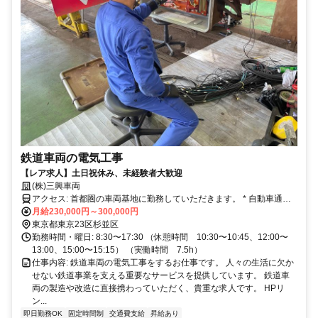
鉄道車両の電気工事
【レア求人】土日祝休み、未経験者大歓迎
(株)三興車両
アクセス: 首都圏の車両基地に勤務していただきます。 * 自動車通勤
可（勤務地による） * 車両基地のため駅から近い
月給230,000円～300,000円
東京都東京23区杉並区
勤務時間・曜日: 8:30〜17:30 （休憩時間 10:30〜10:45、12:00〜
13:00、15:00〜15:15） （実働時間 7.5h）
仕事内容: 鉄道車両の電気工事をするお仕事です。 人々の生活に欠か
せない鉄道事業を支える重要なサービスを提供しています。 鉄道車
両の製造や改造に直接携わっていただく、貴重な求人です。 HPリ
ン...
即日勤務OK
固定時間制
交通費支給
昇給あり