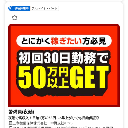
アルバイト・パート
警備員(夜勤)
夜勤で高収入！日給1万4063円～×早上がりでも日給保証◎
三和警備保障株式会社 中野支社(058)