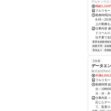
アルティウス
時給1,320
フルリモー
勤務時間詳
8:45～2
上の勤務をお
仕事内容 
ドコールス
社不要で全国
業界未経験者歓
経験不問
未経
育休あり
長期
正社員
データエ
株式会社RevC
年俸6,000,
フルリモー
勤務時間 総
分～19時0
火・水・木・
仕事内容 
応じたデー
て、監査ロ