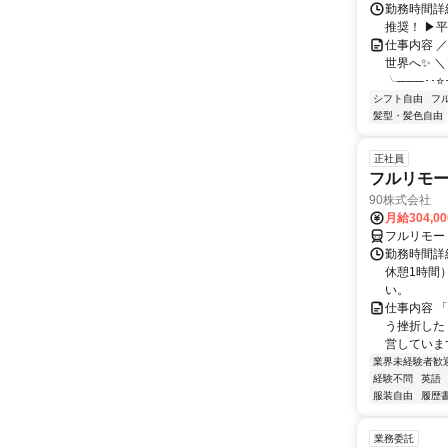
勤務時間詳細
推奨！ ▶
仕事内容 
世界へ✨ ＼
╰───･･⭐･
シフト自由
フ
髪型・髪色自由
正社員
フルリモ
90株式会社
月給304,0
フルリモー
勤務時間詳
休憩1時間
い。
仕事内容 
う挫折したく
営しています
業界未経験者歓
経験不問
英語
服装自由
履歴
業務委託