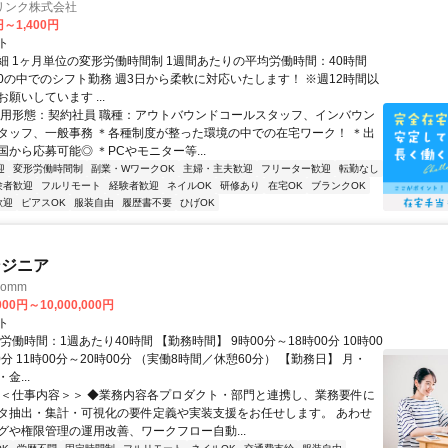
リンク株式会社
円～1,400円
ト
細 1ヶ月単位の変形労働時間制 1週間あたりの平均労働時間：40時間
0:00の中でのシフト勤務 週3日から柔軟に対応いたします！ ※週12時間以
願いしています ...
雇用形態：契約社員 職種：アウトバウンドコールスタッフ、インバウン
タッフ、一般事務 ＊各種制度が整った環境の中での在宅ワーク！ ＊出
から応募可能◎ ＊PCやモニター等...
迎
変形労働時間制
副業・WワークOK
主婦・主夫歓迎
フリーター歓迎
転勤なし
験者歓迎
フルリモート
経験者歓迎
ネイルOK
研修あり
在宅OK
ブランクOK
歓迎
ピアスOK
服装自由
履歴書不要
ひげOK
ンジニア
omm
000円～10,000,000円
ト
労働時間：1週あたり40時間 【勤務時間】 9時00分～18時00分 10時00
0分 11時00分～20時00分 （実働8時間／休憩60分） 【勤務日】 月・
金...
＜＜仕事内容＞＞ ◆業務内容各プロダクト・部門と連携し、業務要件に
タ抽出・集計・可視化の要件定義や実装支援をお任せします。 あわせ
グや権限管理の運用改善、ワークフロー自動...