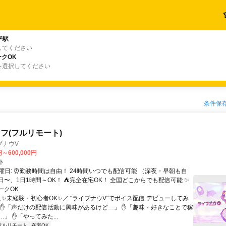
平駅
してください
クOK
を選択してください
条件保
フ(フルリモート)
ブナウV
円～600,000円
ト
曜日: ⏰勤務時間は自由！ 24時間いつでも配信可能 （深夜・早朝も自
日〜、1日1時間～OK！ ⛺完全在宅OK！ 全国どこからでも配信可能 ✨
ークOK
＼✨未経験・初心者OK✨／ "ライブナウV"でボイス配信 デビューしてみ
 ✋「声だけの配信活動に興味があるけど…」 ✋「趣味・好きなことで稼
」 ✋「やってみた...
フルリモート
在宅OK