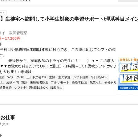
ート
】生徒宅へ訪問して小学生対象の学習サポート/理系科目メイン
ライ 教師管理部
円～17,200円
ト
担当科目や勤務曜日/時間は柔軟に対応でき、ご希望に応じてシフトの調
す。
【―― 未経験から、家庭教師のトライの先生に！ ――】 ▼▼ この求人
！ ▼▼ □得意な科目だけでOK！ □週1日・1時間～OK！柔軟シフト □Wワ
大歓迎！ □未経験...
副業・WワークOK
土日祝のみOK
主婦・主夫歓迎
シフト自由
平日のみOK
なし
経験不問
英語
未経験者歓迎
フルリモート
経験者歓迎
残業なし
研修あり
通費支給
シフト制
週4日以上OK
服装自由
たお仕事
リクス
ト