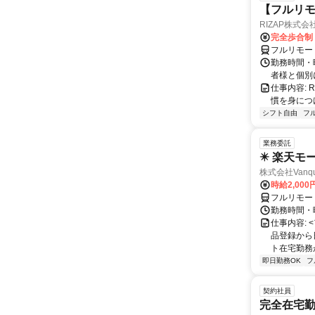
【フルリモ
RIZAP株式会
完全歩合制
フルリモー
勤務時間・
者様と個別
仕事内容:
慣を身につ
シフト自由
フ
業務委託
✴️ 楽天モ
株式会社Vanqu
時給2,000
フルリモー
勤務時間・曜日
仕事内容:
品登録から
ト在宅勤務が可
即日勤務OK
フ
契約社員
完全在宅勤