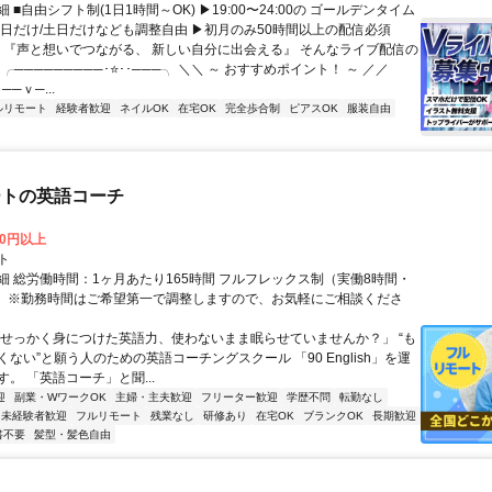
 ■自由シフト制(1日1時間～OK) ▶19:00〜24:00の ゴールデンタイム
平日だけ/土日だけなども調整自由 ▶初月のみ50時間以上の配信必須
／ 『声と想いでつながる、 新しい自分に出会える』 そんなライブ配信の
 ╭─────────･⭐･･───╮ ＼＼ ～ おすすめポイント！ ～ ／／
──ｖ─...
ルリモート
経験者歓迎
ネイルOK
在宅OK
完全歩合制
ピアスOK
服装自由
ートの英語コーチ
00円以上
ト
細 総労働時間：1ヶ月あたり165時間 フルフレックス制（実働8時間・
） ※勤務時間はご希望第一で調整しますので、お気軽にご相談くださ
「せっかく身につけた英語力、使わないまま眠らせていませんか？」 “も
ない”と願う人のための英語コーチングスクール 「90 English」を運
。 「英語コーチ」と聞...
迎
副業・WワークOK
主婦・主夫歓迎
フリーター歓迎
学歴不問
転勤なし
未経験者歓迎
フルリモート
残業なし
研修あり
在宅OK
ブランクOK
長期歓迎
書不要
髪型・髪色自由