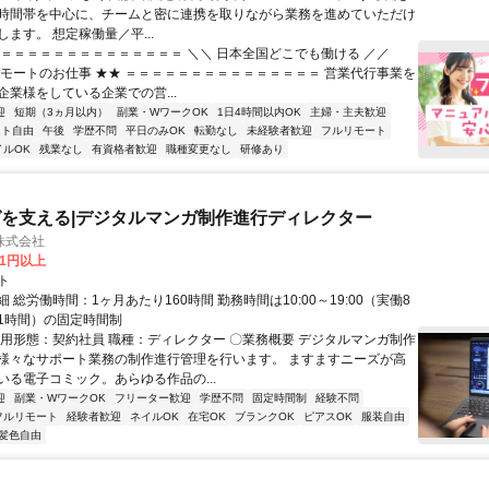
時間帯を中心に、チームと密に連携を取りながら業務を進めていただけ
ます。 想定稼働量／平...
＝＝＝＝＝＝＝＝＝＝＝＝＝＝＝ ＼＼ 日本全国どこでも働ける ／／
リモートのお仕事 ★★ ＝＝＝＝＝＝＝＝＝＝＝＝＝＝＝ 営業代行事業を
企業様をしている企業での営...
迎
短期（3ヵ月以内）
副業・WワークOK
1日4時間以内OK
主婦・主夫歓迎
フト自由
午後
学歴不問
平日のみOK
転勤なし
未経験者歓迎
フルリモート
イルOK
残業なし
有資格者歓迎
職種変更なし
研修あり
を支える|デジタルマンガ制作進行ディレクター
株式会社
81円以上
ト
 総労働時間：1ヶ月あたり160時間 勤務時間は10:00～19:00（実働8
1時間）の固定時間制
雇用形態：契約社員 職種：ディレクター 〇業務概要 デジタルマンガ制作
様々なサポート業務の制作進行管理を行います。 ますますニーズが高
いる電子コミック。あらゆる作品の...
迎
副業・WワークOK
フリーター歓迎
学歴不問
固定時間制
経験不問
フルリモート
経験者歓迎
ネイルOK
在宅OK
ブランクOK
ピアスOK
服装自由
髪色自由