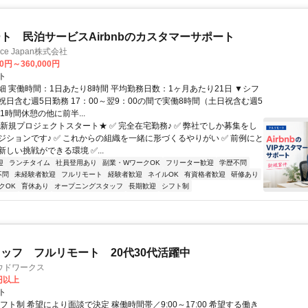
ト 民泊サービスAirbnbのカスタマーサポート
ance Japan株式会社
00円～360,000円
ト
細 実働時間：1日あたり8時間 平均勤務日数：1ヶ月あたり21日 ▼シフ
祝日含む週5日勤務 17：00～翌9：00の間で実働8時間（土日祝含む週5
1時間休憩の他に前半...
★新規プロジェクトスタート★ ✅ 完全在宅勤務♪ ✅ 弊社でしか募集をし
ジションです♪ ✅ これからの組織を一緒に形づくるやりがい ✅ 前例にと
しい挑戦ができる環境 ✅...
迎
ランチタイム
社員登用あり
副業・WワークOK
フリーター歓迎
学歴不問
不問
未経験者歓迎
フルリモート
経験者歓迎
ネイルOK
有資格者歓迎
研修あり
クOK
育休あり
オープニングスタッフ
長期歓迎
シフト制
ッフ フルリモート 20代30代活躍中
ウドワークス
0円以上
ト
フト制 希望により面談で決定 稼働時間帯／9:00～17:00 希望する働き