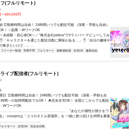
フ(フルリモート)
a
円～600,000円
ト
細 ⏰勤務時間は自由！ 24時間いつでも配信可能 （深夜・早朝も自由）
OK！ ✨副業・WワークOK
✨未経験・初心者OK✨／ "株式会社yetera"でVライバー デビューしてみ
 ✋「キャラクターを通じた配信活動に興味がある…」 ✋「自分の趣味や
稼ぎたいけど…」 ...
フリーター歓迎
学歴不問
フルリモート
経験者歓迎
在宅OK
服装自由
ライブ配信者(フルリモート)
u
ト
曜日: ⏰勤務時間は自由！ 24時間いつでも配信可能 （深夜・早朝も自
日1時間～の短時間配信でもOK！ ⛺完全在宅OK！ 全国どこからでも配信
業・WワークOK
 …………………………………………………… 『あなたの個性が誰かをワ
る』 cozoproは「ココロオドル居場所」を 一緒に創り続ける仲間を募集
……………………………...
フルリモート
在宅OK
完全歩合制