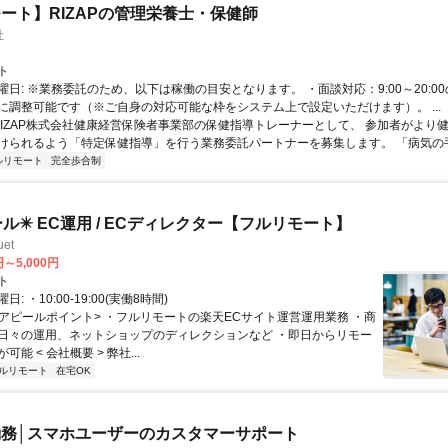
ート】RIZAPの管理栄養士・保健師
社
ト
曜日: ※業務委託のため、以下は稼働の目安となります。 ・面談対応：9:00～20:0
に調整可能です（※ご自身の対応可能な枠をシステム上で設定いただけます）。 ...
 RIZAP株式会社健康経営保険者事業部の保健指導トレーナーとして、 参加者がより
けられるよう「特定保健指導」を行う業務委託パートナーを募集します。 「病気の手前
ルリモート
完全歩合制
ール✴️ EC運用 / ECディレクター【フルリモート】
et
円～5,000円
ト
: ・10:00-19:00(実働8時間)
 <アピールポイント> ・フルリモートの楽天ECサイト運営運用業務 ・商
日々の運用、ネットショップのディレクションなど ・即日からリモー
能 < 会社概要 > 弊社...
ルリモート
在宅OK
務│スマホユーザーのカスタマーサポート