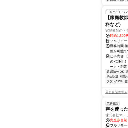
アルバイト・パ
【家庭教師
科など)
家庭教師のト
時給1,800
フルリモー
勤務時間 
整が可能で
仕事内容 
のPOINT
ーク・副業も
週1日からOK
学生歓迎
転勤
ブランクOK
交
同じ企業の求人
業務委託
声を使っ
株式会社マト
完全歩合制
フルリモー