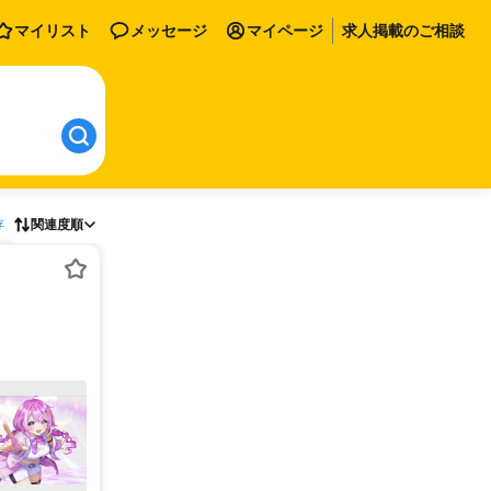
マイリスト
メッセージ
マイページ
求人掲載のご相談
存
関連度順