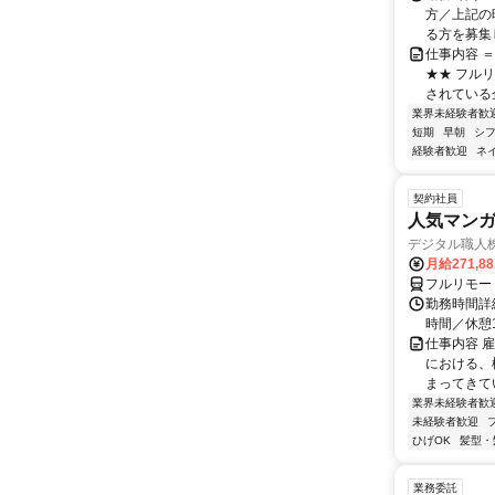
方／上記の
る方を募集し
仕事内容 
★★ フル
されている
業界未経験者歓
短期
早朝
シ
経験者歓迎
ネ
契約社員
人気マンガ
デジタル職人
月給271,8
フルリモー
勤務時間詳細
時間／休憩
仕事内容 
における、
まってきて
業界未経験者歓
未経験者歓迎
ひげOK
髪型・
業務委託