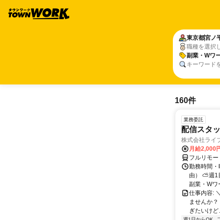
東京都
宮ノ
職種を選択
副業・Wワー
キーワード
160件
業務委託
配信スタッ
株式会社ライ
月給2,000
フルリモー
勤務時間・
由） ⛅週1
副業・Wワ
仕事内容: 
ませんか？
ぎたいけど…
週1日からOK