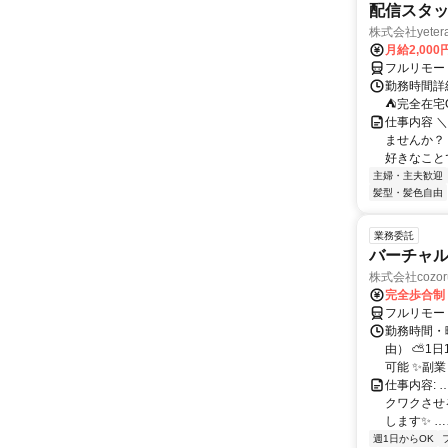
配信スタッ
株式会社yeter
月給2,000
フルリモー
勤務時間詳
⛺完全在宅
仕事内容 ＼
ませんか？
好きなことで
主婦・主夫歓迎
髪型・髪色自由
業務委託
バーチャル
株式会社cozor
完全歩合制
フルリモー
勤務時間・
由） ⛅1
可能 ✨副
仕事内容:
クワクさせ
します✨ …
週1日からOK