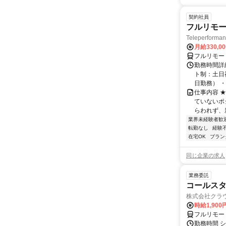
契約社員
フルリモー
Teleperform
月給330,0
フルリモー
勤務時間詳
ト制：土日
日勤務） ・
仕事内容 
ていないポ
らわれず、新
業界未経験者歓
転勤なし
経験
在宅OK
ブラン
同じ企業の求人
業務委託
コールスタ
株式会社クラ
時給1,90
フルリモー
勤務時間 シ