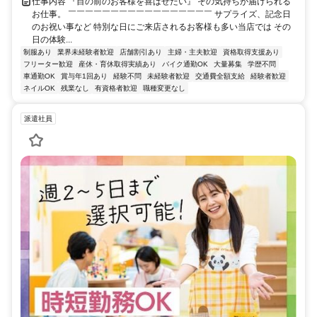
仕事内容 『目の前のお客様を喜ばせたい』 その気持ちが届けられる
お仕事。 ￣￣￣￣￣￣￣￣￣￣￣￣￣￣￣￣￣ サプライズ、記念⽇
のお祝い事など 特別な⽇にご来店されるお客様も多い当店では その
日の体験...
制服あり
業界未経験者歓迎
店舗割引あり
主婦・主夫歓迎
資格取得支援あり
フリーター歓迎
産休・育休取得実績あり
バイク通勤OK
大量募集
学歴不問
車通勤OK
賞与年1回あり
経験不問
未経験者歓迎
交通費全額支給
経験者歓迎
ネイルOK
残業なし
有資格者歓迎
職種変更なし
派遣社員