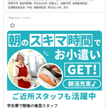
学歴不問
固定時間制
平日のみOK
転勤なし
経験不問
未経験者歓迎
交通費全額支給
午前
経験者歓迎
即日払いOK
夕方
アルバイト・パート
学生寮で朝食の食堂スタッフ