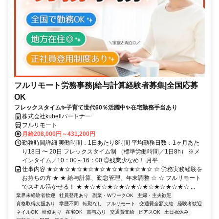
フルリモート労務事務|給与計算経験者募集|全国応募
OK
フレックスタイム✨子育て世代60％活躍中✨在宅勤務手当あり
株式会社kubellパートナー
フルリモート
月給208,000円～431,200円
勤務時間詳細 実働時間：1日あたり8時間 平均勤務日数：1ヶ月あた
り18日 〜 20日 フレックスタイム制 （標準労働時間／1日8h） ※メ
インタイム／10：00～16：00 ◎残業少なめ！ 月平...
仕事内容 ★☆★☆★☆★☆★☆★☆★☆★☆★☆ ☆ 労務実務経験を
お持ちの方 ★ ★ 給与計算、勤怠管理、年末調整 ☆ ☆ フルリモート
でスキル活かせる！ ★ ★☆★☆★☆★☆★☆★☆★☆★☆★☆ ...
業界未経験者歓迎
社員登用あり
副業・WワークOK
主婦・主夫歓迎
資格取得支援あり
学歴不問
転勤なし
フルリモート
交通費全額支給
経験者歓迎
ネイルOK
研修あり
在宅OK
賞与あり
交通費支給
ピアスOK
土日祝休み