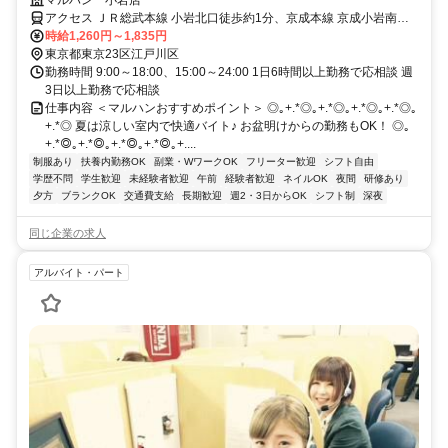
ートを優先してもしっかり稼げる！ミニボーナスも有【履歴書不要】
マルハン 小岩店
アクセス ＪＲ総武本線 小岩北口徒歩約1分、京成本線 京成小岩南口
徒歩約16分 JR総武線「小岩駅」徒歩2分
時給1,260円～1,835円
東京都東京23区江戸川区
勤務時間 9:00～18:00、15:00～24:00 1日6時間以上勤務で応相談 週
3日以上勤務で応相談
仕事内容 ＜マルハンおすすめポイント＞ ◎｡+.*◎｡+.*◎｡+.*◎｡+.*◎｡
+.*◎ 夏は涼しい室内で快適バイト♪ お盆明けからの勤務もOK！ ◎｡
+.*◎｡+.*◎｡+.*◎｡+.*◎｡+....
制服あり
扶養内勤務OK
副業・WワークOK
フリーター歓迎
シフト自由
学歴不問
学生歓迎
未経験者歓迎
午前
経験者歓迎
ネイルOK
夜間
研修あり
夕方
ブランクOK
交通費支給
長期歓迎
週2・3日からOK
シフト制
深夜
同じ企業の求人
アルバイト・パート