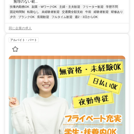
無理のない範...
扶養内勤務OK
副業・WワークOK
主婦・主夫歓迎
フリーター歓迎
学歴不問
固定時間制
転勤なし
未経験者歓迎
交通費全額支給
午前
経験者歓迎
研修あり
夕方
ブランクOK
長期歓迎
フルタイム歓迎
週2・3日からOK
同じ企業の求人
アルバイト・パート