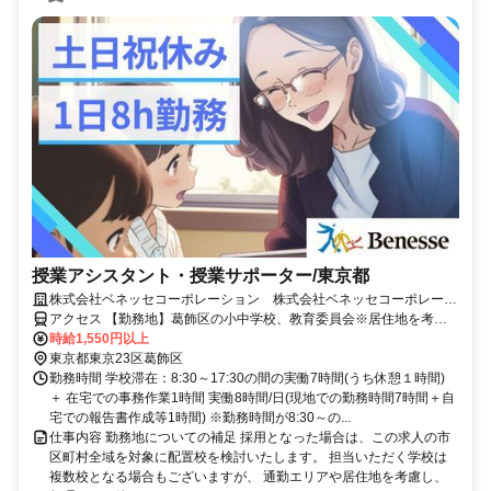
授業アシスタント・授業サポーター/東京都
株式会社ベネッセコーポレーション 株式会社ベネッセコーポレーシ
ョン(東京都葛飾区柴又5丁目)
アクセス 【勤務地】葛飾区の小中学校、教育委員会※居住地を考慮
の上、決定 ＜採用となった場合は、この求人の市区町村全域を対象
時給1,550円以上
に配置校を検討いたします。担当いただく学校は複数校となる場合も
東京都東京23区葛飾区
ございますが、通勤エリアや居住地を考慮し、無理のない範囲でご勤
勤務時間 学校滞在：8:30～17:30の間の実働7時間(うち休憩１時間)
務いただけるよう、最終的にはご相談の上で決定いたします。＞
＋ 在宅での事務作業1時間 実働8時間/日(現地での勤務時間7時間＋自
宅での報告書作成等1時間) ※勤務時間が8:30～の...
仕事内容 勤務地についての補足 採用となった場合は、この求人の市
区町村全域を対象に配置校を検討いたします。 担当いただく学校は
複数校となる場合もございますが、 通勤エリアや居住地を考慮し、