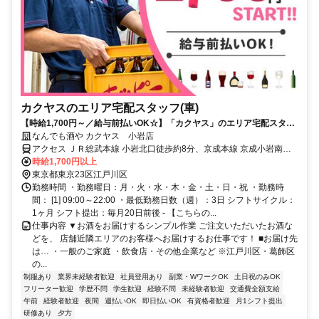
カクヤスのエリア宅配スタッフ(車)
【時給1,700円～／給与前払いOK☆】「カクヤス」のエリア宅配スタッ
フ【江戸川区・葛飾区】
なんでも酒や カクヤス 小岩店
アクセス ＪＲ総武本線 小岩北口徒歩約8分、京成本線 京成小岩南口
徒歩約9分、京成本線 江戸川徒歩約13分 ※マイカー（車・バイク）
時給1,700円以上
通勤不可
東京都東京23区江戸川区
勤務時間 ・勤務曜日：月・火・水・木・金・土・日・祝 ・勤務時
間： [1] 09:00～22:00 ・最低勤務日数（週）：3日 シフトサイクル：
1ヶ月 シフト提出：毎月20日前後 - 【こちらの...
仕事内容 ▼お酒をお届けするシンプル作業 ご注文いただいたお酒な
どを、 店舗近隣エリアのお客様へお届けするお仕事です！ ■お届け先
は… ・一般のご家庭 ・飲食店・その他企業など ※江戸川区・葛飾区
の...
制服あり
業界未経験者歓迎
社員登用あり
副業・WワークOK
土日祝のみOK
フリーター歓迎
学歴不問
学生歓迎
経験不問
未経験者歓迎
交通費全額支給
午前
経験者歓迎
夜間
週払いOK
即日払いOK
有資格者歓迎
月1シフト提出
研修あり
夕方