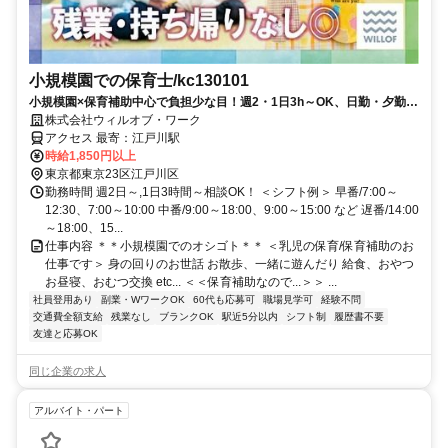
小規模園での保育士/kc130101
小規模園×保育補助中心で負担少な目！週2・1日3h～OK、日勤・夕勤等
の選択可！ミドルシニアも
株式会社ウィルオブ・ワーク
アクセス 最寄：江戸川駅
時給1,850円以上
東京都東京23区江戸川区
勤務時間 週2日～,1日3時間～相談OK！ ＜シフト例＞ 早番/7:00～
12:30、7:00～10:00 中番/9:00～18:00、9:00～15:00 など 遅番/14:00
～18:00、15...
仕事内容 ＊＊小規模園でのオシゴト＊＊ ＜乳児の保育/保育補助のお
仕事です＞ 身の回りのお世話 お散歩、一緒に遊んだり 給食、おやつ
お昼寝、おむつ交換 etc... ＜＜保育補助なので...＞＞ ...
社員登用あり
副業・WワークOK
60代も応募可
職場見学可
経験不問
交通費全額支給
残業なし
ブランクOK
駅近5分以内
シフト制
履歴書不要
友達と応募OK
同じ企業の求人
アルバイト・パート