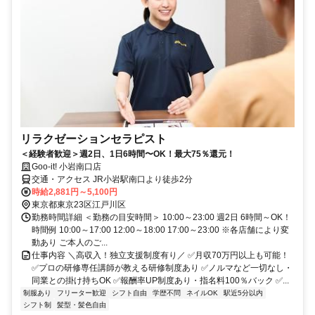
リラクゼーションセラピスト
＜経験者歓迎＞週2日、1日6時間〜OK！最大75％還元！
Goo-it! 小岩南口店
交通・アクセス JR小岩駅南口より徒歩2分
時給2,881円～5,100円
東京都東京23区江戸川区
勤務時間詳細 ＜勤務の目安時間＞ 10:00～23:00 週2日 6時間～OK！
時間例 10:00～17:00 12:00～18:00 17:00～23:00 ※各店舗により変
動あり ご本人のご...
仕事内容 ＼高収入！独立支援制度有り／ ✅月収70万円以上も可能！
✅プロの研修専任講師が教える研修制度あり ✅ノルマなど一切なし・
同業との掛け持ちOK ✅報酬率UP制度あり・指名料100％バック ✅...
制服あり
フリーター歓迎
シフト自由
学歴不問
ネイルOK
駅近5分以内
シフト制
髪型・髪色自由