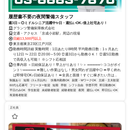
履歴書不要の夜間警備スタッフ
週3日～◎ミドルシニア活躍中✨日・週払いOK♪借上社宅あり！
グランツ警備保障株式会社
交通・アクセス 「京成小岩駅」周辺の現場
日給13,500円以上
東京都東京23区江戸川区
勤務時間詳細 実働時間：1日あたり8時間 平均勤務日数：1ヶ月あた
り12日 〜 22日 ⏰20:00～5:00 ⏰週3日から勤務ＯＫ！ ⏰週5日勤務
で高収入も可能！ ※シフト応相談
仕事内容 ＜日給保証あり！早上がりあり！✨＞ ═════✨ココがポイ
ント✨═════ ⏩難しい作業はなし！男女問わず活躍中◎ ⏩早く終れ
ば即帰宅OK♪日給保証あり！ ⏩全員と面接！すぐに稼ぎたい方は...
制服あり
短期（3ヵ月以内）
扶養内勤務OK
副業・WワークOK
主婦・主夫歓迎
60代も応募可
フリーター歓迎
短期
早朝
シフト自由
学歴不問
即日勤務OK
平日のみOK
学生歓迎
未経験者歓迎
経験者歓迎
夜間
週払いOK
即日払いOK
有資格者歓迎
正社員