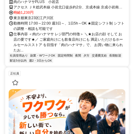
◎学生・主婦・フリーター活躍中
肉のハナマサPLUS 小岩店
アクセス ＪＲ総武本線 小岩北口徒歩約2分、京成本線 京成小岩南口
徒歩約17分、京成本線 江戸川徒歩約23分 「小岩駅」から徒歩2分
時給1,230円
東京都東京23区江戸川区
勤務時間 17:00～22:00 週3日～、1日5h～OK ★固定シフト制 シフト
の調整・相談も可能です
仕事内容 ＜肉のハナマサ レジ部門の特徴＞ ＼★お店の顔 そして お
店の要です★／ ご家庭向けにも飲食店向けにも 満足いただけるホー
ルセールスストア を目指す「肉のハナマサ」で、 お買い物に来られ
たお...
社員登用あり
副業・WワークOK
固定時間制
夜間
夕方
交通費支給
長期歓迎
駅近5分以内
週2・3日からOK
正社員