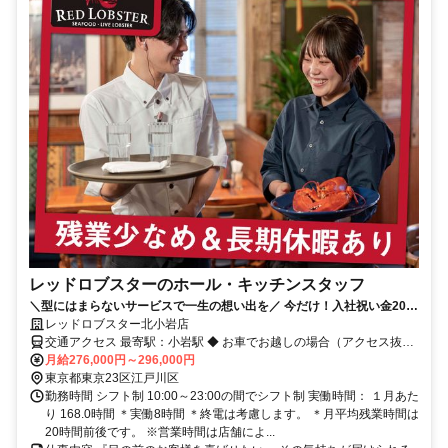
レッドロブスターのホール・キッチンスタッフ
＼型にはまらないサービスで一生の想い出を／ 今だけ！入社祝い金20万
円✨履歴書不要！嬉しい社員割引もあり！全国転勤なし！
レッドロブスター北小岩店
交通アクセス 最寄駅：小岩駅 ◆ お車でお越しの場合（アクセス抜群
の好立地！） 首都高速7号小松川線「小松川IC」より車で約12分／京
月給276,000円～296,000円
葉道路「市川IC」より車で約10分 蔵前橋通り・国道14号線（千葉街
東京都東京23区江戸川区
道）すぐ近く！柴又街道沿いで通勤ラクラクです
勤務時間 シフト制 10:00～23:00の間でシフト制 実働時間： １月あた
り 168.0時間 ＊実働8時間 ＊終電は考慮します。 ＊月平均残業時間は
20時間前後です。 ※営業時間は店舗によ...