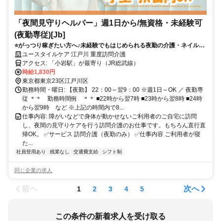
「夜間見守りヘルパー」週1日から/無資格・未経験可
(夜勤専従)[Jb]
⭐️がっつり稼ぎたい方へ♪未経験でもはじめられる夜勤の介護・ネイルな
どオシャレもOK⭐️
ユースタイルケア 江戸川 重度訪問介護
アクセス: 「小岩駅」が最寄り（JR総武線）
時給1,830円
東京都東京23区江戸川区
勤務時間・曜日: 【夜勤】 22：00～翌9：00 ※週1日～OK ／ 夜勤専
従 ＊＊ 勤務時間例 ＊＊ ■22時から翌7時 ■23時から翌8時 ■24時
から翌9時 など ※上記の時間内で8...
仕事内容: 障がいなどで身体が動かせないご利用者のご自宅に訪問
し、夜間の見守りケアを行う訪問介護のお仕事です。もちろん直行直
帰OK。 ✅サービス 訪問介護（夜勤のみ） ✅仕事内容 ご利用者が寝
た...
社員登用あり
残業なし
交通費支給
シフト制
同じ企業の求人
前へ
次へ
1
2
3
4
5
この条件の新着求人を受け取る