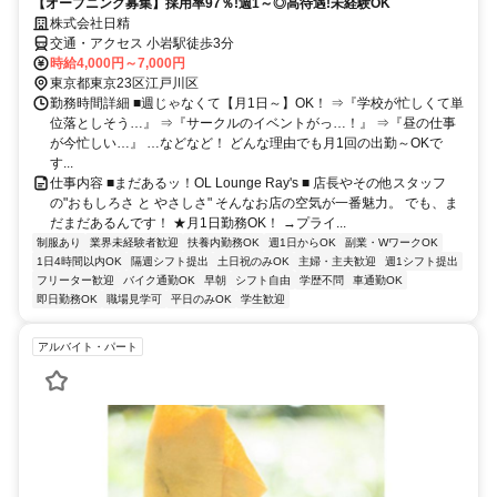
【オープニング募集】採用率97％!週1～◎高待遇!未経験OK
株式会社日精
交通・アクセス 小岩駅徒歩3分
時給4,000円～7,000円
東京都東京23区江戸川区
勤務時間詳細 ■週じゃなくて【月1日～】OK！ ⇒『学校が忙しくて単
位落としそう…』 ⇒『サークルのイベントがっ…！』 ⇒『昼の仕事
が今忙しい…』 …などなど！ どんな理由でも月1回の出勤～OKで
す...
仕事内容 ■まだあるッ！OL Lounge Ray's ■ 店長やその他スタッフ
の"おもしろさ と やさしさ" そんなお店の空気が一番魅力。 でも、ま
だまだあるんです！ ★月1日勤務OK！ →プライ...
制服あり
業界未経験者歓迎
扶養内勤務OK
週1日からOK
副業・WワークOK
1日4時間以内OK
隔週シフト提出
土日祝のみOK
主婦・主夫歓迎
週1シフト提出
フリーター歓迎
バイク通勤OK
早朝
シフト自由
学歴不問
車通勤OK
即日勤務OK
職場見学可
平日のみOK
学生歓迎
アルバイト・パート