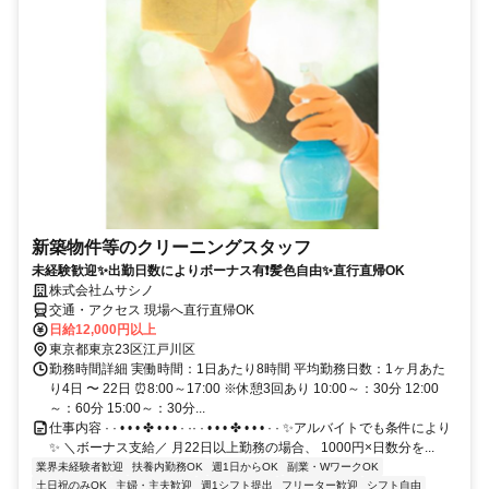
新築物件等のクリーニングスタッフ
未経験歓迎✨出勤日数によりボーナス有❗髪色自由✨直行直帰OK
株式会社ムサシノ
交通・アクセス 現場へ直行直帰OK
日給12,000円以上
東京都東京23区江戸川区
勤務時間詳細 実働時間：1日あたり8時間 平均勤務日数：1ヶ月あた
り4日 〜 22日 ⏰8:00～17:00 ※休憩3回あり 10:00～：30分 12:00
～：60分 15:00～：30分...
仕事内容 · · • • • ✤ • • • · ·· · • • • ✤ • • • · · ✨アルバイトでも条件により
✨ ＼ボーナス支給／ 月22日以上勤務の場合、 1000円×日数分を...
業界未経験者歓迎
扶養内勤務OK
週1日からOK
副業・WワークOK
土日祝のみOK
主婦・主夫歓迎
週1シフト提出
フリーター歓迎
シフト自由