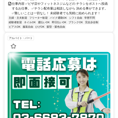
仕事内容 ✅ピザ店やフィットネスジムなどの チラシをポストへ投函
するお仕事。 ✅チラシ配布量は相談しながら 決める事ができます。
✅難しいことは一切なし！ 未経験者でも気軽に始められます！
主婦・主夫歓迎
フリーター歓迎
バイク通勤OK
シフト自由
学歴不問
経験者歓迎
ネイルOK
週払いOK
即日払いOK
ブランクOK
完全歩合制
ピアスOK
服装自由
ひげOK
髪型・髪色自由
アルバイト・パート