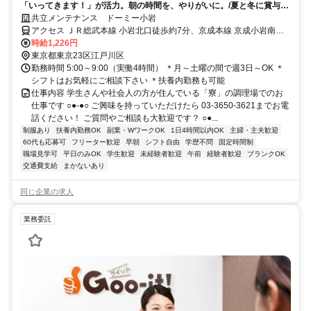
「いってきます！」が活力。朝の時間を、やりがいに。/夏と冬に賞与支
給あり！未経験大歓迎♪
共立メンテナンス ドーミー小岩
アクセス ＪＲ総武本線 小岩北口徒歩約7分、京成本線 京成小岩南口
徒歩約18分、京成本線 江戸川徒歩約25分
時給1,226円
東京都東京23区江戸川区
勤務時間 5:00～9:00（実働4時間） ＊月～土曜の間で週3日～OK ＊
シフトはお気軽にご相談下さい ＊扶養内勤務も可能
仕事内容 学生さんや社会人の方が住んでいる「寮」の調理場でのお
仕事です ○●-●○ ご興味を持っていただけたら 03-3650-3621までお電
話ください！ ご質問やご相談も大歓迎です？ ○●...
制服あり
扶養内勤務OK
副業・WワークOK
1日4時間以内OK
主婦・主夫歓迎
60代も応募可
フリーター歓迎
早朝
シフト自由
学歴不問
固定時間制
職場見学可
平日のみOK
学生歓迎
未経験者歓迎
午前
経験者歓迎
ブランクOK
交通費支給
まかないあり
同じ企業の求人
業務委託