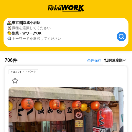
東京都
京成小岩駅
職種を選択してください
副業・WワークOK
キーワードを選択してください
706件
条件保存
関連度順
アルバイト・パート