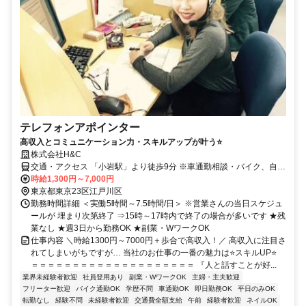
テレフォンアポインター
高収入とコミュニケーション力・スキルアップが叶う⭐
株式会社H&C
交通・アクセス 「小岩駅」より徒歩9分 ※車通勤相談・バイク、自転
車通勤可
時給1,300円～7,000円
東京都東京23区江戸川区
勤務時間詳細 ＜実働5時間～7.5時間/日＞ ※営業さんの当日スケジュ
ールが 埋まり次第終了 ⇒15時～17時内で終了の場合が多いです ★残
業なし ★週3日から勤務OK ★副業・WワークOK
仕事内容 ＼時給1300円～7000円＋歩合で高収入！／ 高収入に注目さ
れてしまいがちですが… 当社のお仕事の一番の魅力は⭐スキルUP⭐
＝＝＝＝＝＝＝＝＝＝＝＝＝＝＝＝＝＝＝＝ 『人と話すことが好...
業界未経験者歓迎
社員登用あり
副業・WワークOK
主婦・主夫歓迎
フリーター歓迎
バイク通勤OK
学歴不問
車通勤OK
即日勤務OK
平日のみOK
転勤なし
経験不問
未経験者歓迎
交通費全額支給
午前
経験者歓迎
ネイルOK