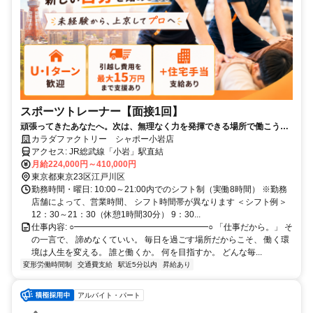
スポーツトレーナー【面接1回】
頑張ってきたあなたへ。次は、無理なく力を発揮できる場所で働こう。
【平均年齢28歳／髪色自由】★未経験活躍中★
カラダファクトリー シャポー小岩店
アクセス: JR総武線「小岩」駅直結
月給224,000円～410,000円
東京都東京23区江戸川区
勤務時間・曜日: 10:00～21:00内でのシフト制（実働8時間） ※勤務
店舗によって、営業時間、 シフト時間帯が異なります ＜シフト例＞
12：30～21：30（休憩1時間30分） 9：30...
仕事内容: ○━━━━━━━━━━━━━━━━○ 「仕事だから。」 そ
の一言で、 諦めなくていい。 毎日を過ごす場所だからこそ、 働く環
境は人生を変える。 誰と働くか。 何を目指すか。 どんな毎...
変形労働時間制
交通費支給
駅近5分以内
昇給あり
アルバイト・パート