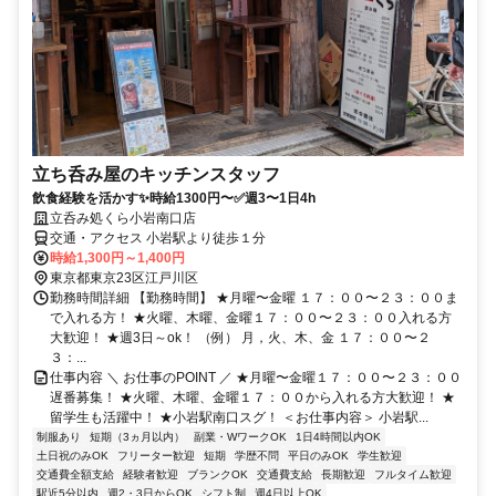
立ち呑み屋のキッチンスタッフ
飲食経験を活かす✨時給1300円〜✅週3〜1日4h
立呑み処くら小岩南口店
交通・アクセス 小岩駅より徒歩１分
時給1,300円～1,400円
東京都東京23区江戸川区
勤務時間詳細 【勤務時間】 ★月曜〜金曜 １７：００〜２３：００ま
で入れる方！ ★火曜、木曜、金曜１７：００〜２３：００入れる方
大歓迎！ ★週3日～ok！ （例） 月，火、木、金 １７：００〜２
３：...
仕事内容 ＼ お仕事のPOINT ／ ★月曜〜金曜１７：００〜２３：００
遅番募集！ ★火曜、木曜、金曜１７：００から入れる方大歓迎！ ★
留学生も活躍中！ ★小岩駅南口スグ！ ＜お仕事内容＞ 小岩駅...
制服あり
短期（3ヵ月以内）
副業・WワークOK
1日4時間以内OK
土日祝のみOK
フリーター歓迎
短期
学歴不問
平日のみOK
学生歓迎
交通費全額支給
経験者歓迎
ブランクOK
交通費支給
長期歓迎
フルタイム歓迎
駅近5分以内
週2・3日からOK
シフト制
週4日以上OK