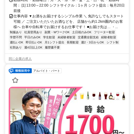
勤務時間 ・勤務曜日：月・火・水・木・金・土・日・祝 ・勤務時
間： [1] 13:00～22:00 シフトサイクル：1ヶ月 シフト提出：毎月20日
前後
仕事内容 ▼お酒をお届けするシンプル作業 ＼ 免許なしでもスタート
可能 ／ ご注文いただいたお酒などを、 店舗から約1.2km圏内のお客
様へ 台車や自転車でお届けするお仕事です！ ■お届け先は… ・...
制服あり
社員登用あり
副業・WワークOK
土日祝のみOK
フリーター歓迎
学歴不問
平日のみOK
学生歓迎
未経験者歓迎
交通費全額支給
経験者歓迎
週払いOK
即日払いOK
月1シフト提出
長期歓迎
週2・3日からOK
シフト制
社割あり
週4日以上OK
履歴書不要
同じ企業の求人
アルバイト・パート