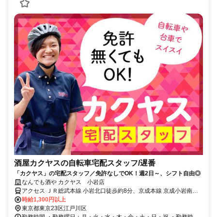
酒屋カクヤスの自転車宅配スタッフ/遅番
「カクヤス」の宅配スタッフ／免許なしでOK！週2日～、シフト自由◎
なんでも酒や カクヤス 小岩店
アクセス ＪＲ総武本線 小岩北口徒歩約8分、京成本線 京成小岩南口
徒歩約9分、京成本線 江戸川徒歩約13分 ※マイカー（車・バイク）
時給1,300円以上
通勤不可
東京都東京23区江戸川区