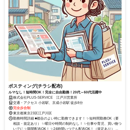
ポスティング(チラシ配布)
ルマなし！短時間OK！完全に自由勤務！20代～60代活躍中
株式会社PLUS-SERVICE 江戸川営業所
交通・アクセス 小岩駅、京成小岩駅 徒歩8分
完全歩合制
東京都東京23区江戸川区
勤務時間詳細 ■都合のよい時に勤務できます！ ✨短時間勤務OK（要
相談・規定あり） ✨曜日や時間の制約なし！ ✨仕事や育児、買い物つ
いでに ✨隙間配布OK！ ✨24時間いつでも配布OK！（規定あり） ...