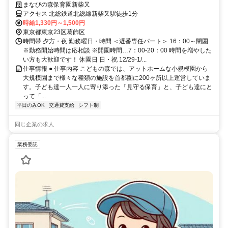
す！週3日～シフトOK！
まなびの森保育園新柴又
アクセス 北総鉄道北総線新柴又駅徒歩1分
時給1,330円～1,500円
東京都東京23区葛飾区
時間帯 夕方・夜 勤務曜日・時間 ＜遅番専任パート＞ 16：00～閉園
※勤務開始時間は応相談 ※開園時間…7：00-20：00 時間を増やした
い方も大歓迎です！ 休園日 日・祝 12/29-1/...
仕事情報 ● 仕事内容 こどもの森では、アットホームな小規模園から
大規模園まで様々な種類の施設を首都圏に200ヶ所以上運営していま
す。子ども達一人一人に寄り添った「見守る保育」と、子ども達にと
って「...
平日のみOK
交通費支給
シフト制
同じ企業の求人
業務委託