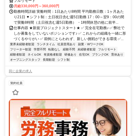
フルリモート
月給330,000円～360,000円
勤務時間詳細 実働時間：1日あたり8時間 平均勤務日数：1ヶ月あた
り21日 ▼シフト制：土日祝日含む週5日勤務 17：00～翌9：00の間
で実働8時間（土日祝含む週5日勤務） ・1時間休憩の他に前半...
仕事内容 ★新規プロジェクトスタート★ ✅ 完全在宅勤務♪ ✅ 弊社で
しか募集をしていないポジションです♪ ✅ これからの組織を一緒に形
づくるやりがい ✅ 前例にとらわれず、新しい挑戦ができる環境 ✅...
業界未経験者歓迎
ランチタイム
社員登用あり
副業・WワークOK
フリーター歓迎
学歴不問
転勤なし
経験不問
未経験者歓迎
フルリモート
経験者歓迎
ネイルOK
有資格者歓迎
研修あり
在宅OK
ブランクOK
育休あり
オープニングスタッフ
長期歓迎
シフト制
同じ企業の求人
契約社員