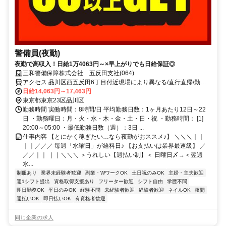
警備員(夜勤)
夜勤で高収入！日給1万4063円～×早上がりでも日給保証◎
三和警備保障株式会社 五反田支社(064)
アクセス 品川区西五反田6丁目付近現場により異なる/直行直帰/勤務
地相談可■電話面接■来社不要
日給14,063円～17,463円
東京都東京23区品川区
勤務時間 実働時間：8時間/日 平均勤務日数：1ヶ月あたり12日～22
日 ・勤務曜日：月・火・水・木・金・土・日・祝 ・勤務時間： [1]
20:00～05:00 ・最低勤務日数（週）：3日 ...
仕事内容 【とにかく稼ぎたい…なら夜勤がおススメ♪】 ＼＼＼｜｜
｜｜／／／ 毎週「水曜日」が給料日♪ 【お支払いは業界最速級】 ／
／／｜｜ ｜｜＼＼＼ ＞うれしい【週払い制】＜ 日曜日〆→＜翌週
水...
制服あり
業界未経験者歓迎
副業・WワークOK
土日祝のみOK
主婦・主夫歓迎
週1シフト提出
資格取得支援あり
フリーター歓迎
シフト自由
学歴不問
即日勤務OK
平日のみOK
経験不問
未経験者歓迎
経験者歓迎
ネイルOK
夜間
週払いOK
即日払いOK
有資格者歓迎
同じ企業の求人