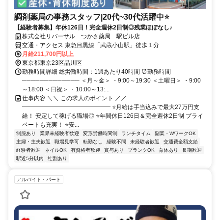
調剤薬局の事務スタッフ|20代~30代活躍中⭐
【経験者募集】年休126日！完全週休2日制◎残業ほぼなし♪
株式会社リバーサル つかさ薬局 駅ビル店
交通・アクセス 東急目黒線「武蔵小山駅」徒歩１分
月給211,700円以上
東京都東京23区品川区
勤務時間詳細 総労働時間：1週あたり40時間 ⏰勤務時間
───────────── ＜月～金＞ ・9:00～19:30 ＜土曜日＞ ・9:00
～18:00 ＜日祝＞ ・10:00～13:...
仕事内容 ＼＼ この求人のポイント ／／
━━━━━━━━━━━━━━━ ⭐月給は手当込みで最大27万円支
給！ 安定して稼げる職場◎ ⭐年間休日126日＆完全週休2日制 プライ
ベートも充実！ ⭐安...
制服あり
業界未経験者歓迎
変形労働時間制
ランチタイム
副業・WワークOK
主婦・主夫歓迎
職場見学可
転勤なし
経験不問
未経験者歓迎
交通費全額支給
経験者歓迎
ネイルOK
有資格者歓迎
賞与あり
ブランクOK
育休あり
長期歓迎
駅近5分以内
社割あり
アルバイト・パート