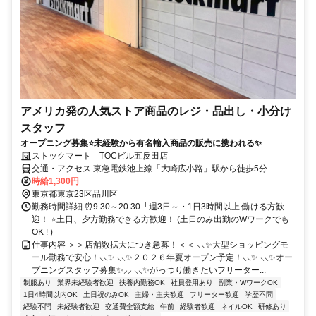
アメリカ発の人気ストア商品のレジ・品出し・小分け
スタッフ
オープニング募集⭐未経験から有名輸入商品の販売に携われる✨
ストックマート TOCビル五反田店
交通・アクセス 東急電鉄池上線「大崎広小路」駅から徒歩5分
時給1,300円
東京都東京23区品川区
勤務時間詳細 ⏰9:30～20:30 └週3日～・1日3時間以上 働ける方歓
迎！ ⭐土日、夕方勤務できる方歓迎！ (土日のみ出勤のWワークでも
OK ! )
仕事内容 ＞＞店舗数拡大につき急募！＜＜ ⸜⸜✨大型ショッピングモ
ール勤務で安心！⸜⸜✨ ⸜⸜✨２０２６年夏オープン予定！⸜⸜✨ ⸜⸜✨オー
プニングスタッフ募集✨⸝⸝ ⸜⸜✨がっつり働きたいフリーター...
制服あり
業界未経験者歓迎
扶養内勤務OK
社員登用あり
副業・WワークOK
1日4時間以内OK
土日祝のみOK
主婦・主夫歓迎
フリーター歓迎
学歴不問
経験不問
未経験者歓迎
交通費全額支給
午前
経験者歓迎
ネイルOK
研修あり