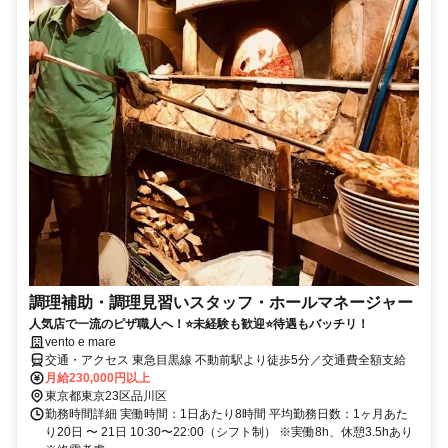
調理補助・調理見習いスタッフ・ホールマネージャー
人気店で一流のピザ職人へ！⭐未経験も歓迎⭐待遇もバッチリ！
vento e mare
交通・アクセス 東急目黒線 不動前駅より徒歩5分／交通費全額支給
月給230,000円以上
東京都東京23区品川区
勤務時間詳細 実働時間：1日あたり8時間 平均勤務日数：1ヶ月あた
り20日 〜 21日 10:30〜22:00（シフト制） ※実働8h、休憩3.5hあり