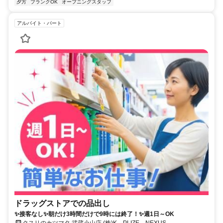
夕方
ブランクOK
オープニングスタッフ
アルバイト・パート
ドラッグストアでの品出し
✨接客なし✨朝だけ3時間だけで9時には終了！✨週1日～OK
クスリのカツマタ 武蔵小山店 (株)K PLIZE NEXUS