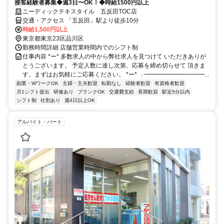
接客経験者募集◆週3日〜OK！◆時給1500円以上
ニーディックテキスタイル 五反田TOC店
交通・アクセス 「五反田」駅より徒歩10分
時給1,500円以上
東京都東京23区品川区
勤務時間詳細 店舗営業時間内でのシフト制
仕事内容 *ー* 多数求人の中から弊社求人を見つけて いただきありが
とうございます。 予定人数に達し次第、応募を締め切らせて 頂きま
す。まずはお気軽にご応募ください。 *ー* ╭━━━━━━━━━━...
副業・WワークOK
主婦・主夫歓迎
転勤なし
経験者歓迎
有資格者歓迎
月1シフト提出
研修あり
ブランクOK
交通費支給
長期歓迎
駅近5分以内
シフト制
社割あり
週4日以上OK
アルバイト・パート