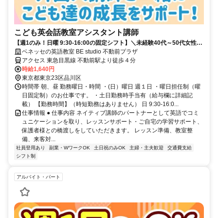
こども英会話教室アシスタント講師
【週1のみ！日曜 9:30-16:00の固定シフト】＼未経験40代～50代女性中
心に活躍する職場です／
ベネッセの英語教室 BE studio 不動前プラザ
アクセス 東急目黒線 不動前駅より徒歩４分
時給1,640円
東京都東京23区品川区
時間帯 朝、昼 勤務曜日・時間 ・(日）曜日 週１日 ・曜日担任制（曜
日固定制）のお仕事です。 ・土日勤務時手当有（給与欄に詳細記
載） 【勤務時間】（時短勤務はありません） 日 9:30-16:0...
仕事情報 ● 仕事内容 ネイティブ講師のパートナーとして英語でコミ
ュニケーションを取り、レッスンサポート・ご自宅の学習サポート、
保護者様との橋渡しをしていただきます。 レッスン準備、教室整
備、来客対...
社員登用あり
副業・WワークOK
土日祝のみOK
主婦・主夫歓迎
交通費支給
シフト制
アルバイト・パート