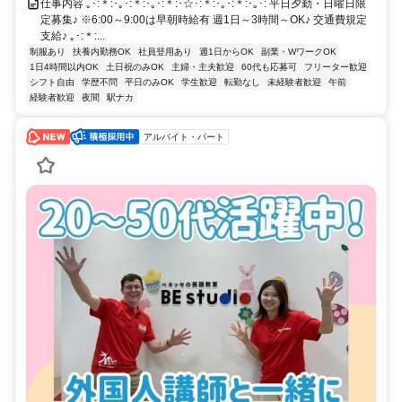
仕事内容 ｡･:＊:･｡･:＊:･｡･:＊:･☆･:＊:･｡･:＊:･｡･: 平日夕勤・日曜日限
定募集♪ ※6:00～9:00は早朝時給有 週1日～3時間～OK♪ 交通費規定
支給♪ ｡･:＊:...
制服あり
扶養内勤務OK
社員登用あり
週1日からOK
副業・WワークOK
1日4時間以内OK
土日祝のみOK
主婦・主夫歓迎
60代も応募可
フリーター歓迎
シフト自由
学歴不問
平日のみOK
学生歓迎
転勤なし
未経験者歓迎
午前
経験者歓迎
夜間
駅ナカ
アルバイト・パート