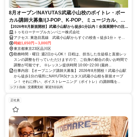
8月オープン!NAYUTAS武蔵小山校のボイトレ・ボー
カル講師大募集!(J-POP、K-POP、ミュージカル、話
【2026年8月新規開校】武蔵小山駅から徒歩1分以内！全国展開中の注目
し方、弾き語りetc)
のボイトレ・ダンススクールNAYUTAS（ナユタス）が武蔵小山に初上
トゥモローテーブルカンパニー株式会社
陸!!
アクセス: 東急目黒線 武蔵小山駅からすぐの校舎＜徒歩1分＞ その
他交通手段 東急目黒線 不動前駅 電車2分 東急目黒線 西小山駅
時給1,650円～3,000円
電車1分 JR 目黒駅 電車6分 東急池上線 戸越銀座駅 徒歩18分 /
東京都東京23区品川区
自転車だと7分 東急東横線 学芸大学駅 徒歩28分 / 自転車だと10分
勤務時間・曜日: 週2日からOK！ 日程は、担当した生徒様と直接レッ
南北線、三田線、大井町線、田園都市線などからもアクセス良好で
スンの調整を行っていただけますので、ご自身の都合の良いお時間で
す。 武蔵小山駅を出てバスロータリーのすぐそばにある、ミスター
調整が可能です。 ※レッスン提供時間 10:00~22:00 (最終...
ドーナツが１階にあるビルの４階です。目黒、戸越、学芸大学周辺な
仕事内容: 【オープニング講師大募集】 2026年8月開校！武蔵小山駅
どからも自転車で10分〜15分の距離にあります♪
から徒歩1分の場所にNAYUTAS(ナユタス)武蔵小山校を新規オープ
ン！ それに伴い、ボイストレーニング（ボイトレ）の講師職を...
シフト自由
交通費支給
駅近5分以内
正社員