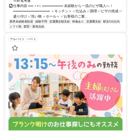
※終電考慮
仕事内容 ══ ⋆⭐⋆ ════════ 未経験から一流のピザ職人へ！
══════════════ ＜キッチン＞ ✅仕込み ✅調理 ✅ピザの焼成 ✅
盛り付け ✅洗い物 ＜ホール＞ ✅お客様のご案...
業界未経験者歓迎
経験不問
交通費全額支給
研修あり
交通費支給
駅近5分以内
シフト制
髪型・髪色自由
アルバイト・パート