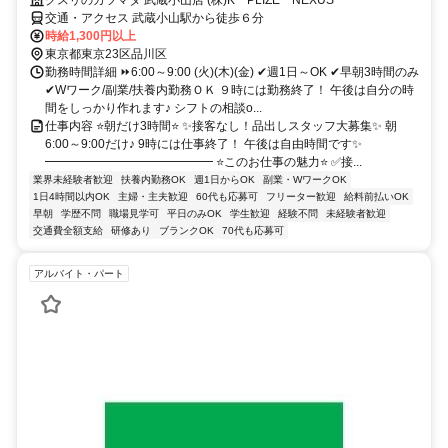
交通・アクセス 武蔵小山駅から徒歩６分
時給1,300円以上
東京都東京23区品川区
勤務時間詳細 ⏩6:00～9:00 (火)(木)(金) ✔週1日～OK ✔早朝3時間のみ
✔Wワーク/副業/扶養内勤務ＯＫ ９時には勤務終了！ 午後は自分の時
間をしっかり作れます♪ シフトの相談o...
仕事内容 ⭐朝だけ3時間⭐ ✨接客なし！品出しスタッフ大募集✨ 朝
6:00～9:00だけ♪ 9時には仕事終了！ 午後は自由時間です✨
━━━━━━━━━━━━━━ ⭐このお仕事の魅力⭐ ✅接...
業界未経験者歓迎
扶養内勤務OK
週1日からOK
副業・WワークOK
1日4時間以内OK
主婦・主夫歓迎
60代も応募可
フリーター歓迎
給料前払いOK
早朝
学歴不問
職場見学可
平日のみOK
学生歓迎
経験不問
未経験者歓迎
交通費全額支給
研修あり
ブランクOK
70代も応募可
アルバイト・パート