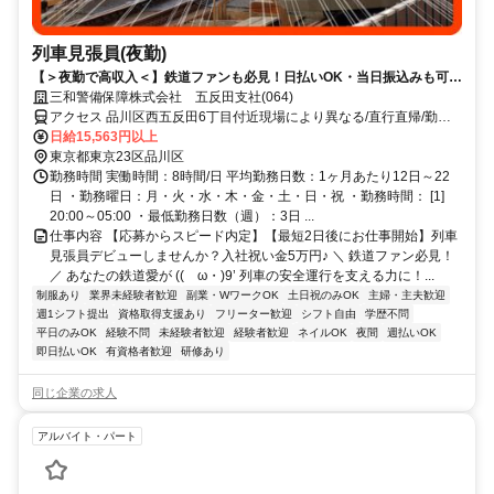
列車見張員(夜勤)
【＞夜勤で高収入＜】鉄道ファンも必見！日払いOK・当日振込みも可能
♪
三和警備保障株式会社 五反田支社(064)
アクセス 品川区西五反田6丁目付近現場により異なる/直行直帰/勤務
地相談可■電話面接■来社不要
日給15,563円以上
東京都東京23区品川区
勤務時間 実働時間：8時間/日 平均勤務日数：1ヶ月あたり12日～22
日 ・勤務曜日：月・火・水・木・金・土・日・祝 ・勤務時間： [1]
20:00～05:00 ・最低勤務日数（週）：3日 ...
仕事内容 【応募からスピード内定】【最短2日後にお仕事開始】列車
見張員デビューしませんか？入社祝い金5万円♪ ＼ 鉄道ファン必見！
／ あなたの鉄道愛が ((ゝω・)9’ 列車の安全運行を支える力に！...
制服あり
業界未経験者歓迎
副業・WワークOK
土日祝のみOK
主婦・主夫歓迎
週1シフト提出
資格取得支援あり
フリーター歓迎
シフト自由
学歴不問
平日のみOK
経験不問
未経験者歓迎
経験者歓迎
ネイルOK
夜間
週払いOK
即日払いOK
有資格者歓迎
研修あり
同じ企業の求人
アルバイト・パート