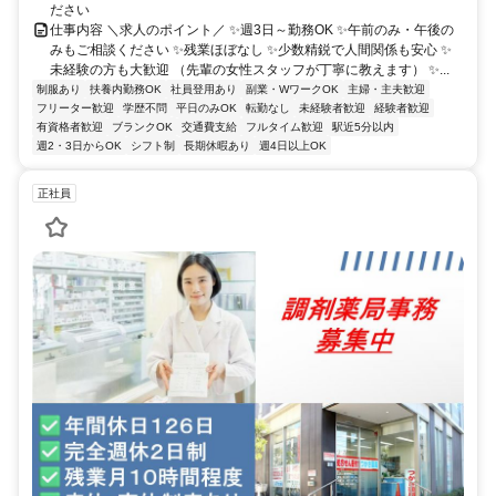
ださい
仕事内容 ＼求人のポイント／ ✨週3日～勤務OK ✨午前のみ・午後の
みもご相談ください ✨残業ほぼなし ✨少数精鋭で人間関係も安心 ✨
未経験の方も大歓迎 （先輩の女性スタッフが丁寧に教えます） ✨...
制服あり
扶養内勤務OK
社員登用あり
副業・WワークOK
主婦・主夫歓迎
フリーター歓迎
学歴不問
平日のみOK
転勤なし
未経験者歓迎
経験者歓迎
有資格者歓迎
ブランクOK
交通費支給
フルタイム歓迎
駅近5分以内
週2・3日からOK
シフト制
長期休暇あり
週4日以上OK
正社員