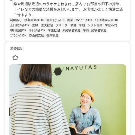
線や周辺駅近辺のカラオケまねきねこ店内で お部屋や廊下の掃除、
トイレなどの簡単な清掃をお願いします。 お客様が楽しく快適に過
ごせるよう...
制服あり
扶養内勤務OK
週1日からOK
副業・WワークOK
1日4時間以内OK
土日祝のみOK
主婦・主夫歓迎
フリーター歓迎
早朝
シフト自由
学歴不問
即日勤務OK
平日のみOK
学生歓迎
未経験者歓迎
午前
経験者歓迎
ブランクOK
交通費支給
長期歓迎
業務委託