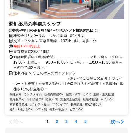
調剤薬局の事務スタッフ
扶養内や平日のみも可⭐週2～OK◎シフト相談お気軽に♪
株式会社リバーサル つかさ薬局 駅ビル店
交通・アクセス 東急目黒線「武蔵小山駅」徒歩１分
時給1,230円以上
東京都東京23区品川区
勤務時間詳細 ⏰勤務時間 ───────────── ＜月～金＞ ・9:00～
19:30 ＜土曜日＞ ・9:00～18:00 ＜日・祝＞ ・10:00～13:30 ※月～
日の中で週2日以上...
仕事内容 ＼＼ この求人のポイント ／／
━━━━━━━━━━━━━━━ ⭐週2～でOK♪平日のみ可！ プライ
ベートも充実！ ⭐扶養内勤務も社会保険加入も相談可！ ⭐武蔵小山駅
徒歩1分の好立地◎ ...
制服あり
ランチタイム
扶養内勤務OK
副業・WワークOK
主婦・主夫歓迎
職場見学可
平日のみOK
経験不問
交通費全額支給
経験者歓迎
ネイルOK
有資格者歓迎
月1シフト提出
ブランクOK
長期歓迎
駅近5分以内
週2・3日からOK
シフト制
長期休暇あり
ピアスOK
前へ
次へ
1
2
3
4
5