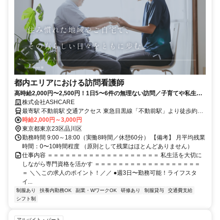
都内エリアにおける訪問看護師
高時給2,000円〜2,500円！1日5〜6件の無理ない訪問／子育てや私生活
と両立しやすいシフト制
株式会社ASHCARE
最寄駅 不動前駅 交通アクセス 東急目黒線「不動前駅」より徒歩約3
分
時給2,000円～3,000円
東京都東京23区品川区
勤務時間 9:00～18:00（実働8時間／休憩60分） 【備考】 月平均残業
時間：0〜10時間程度 （原則として残業はほとんどありません）
仕事内容 ＝＝＝＝＝＝＝＝＝＝＝＝＝＝＝＝＝＝＝ 私生活を大切に
しながら専門資格を活かす ＝＝＝＝＝＝＝＝＝＝＝＝＝＝＝＝＝＝
＝ ＼＼この求人のポイント！／／ ●週3日〜勤務可能！ライフスタ
イ...
制服あり
扶養内勤務OK
副業・WワークOK
研修あり
制服貸与
交通費支給
シフト制
アルバイト・パート