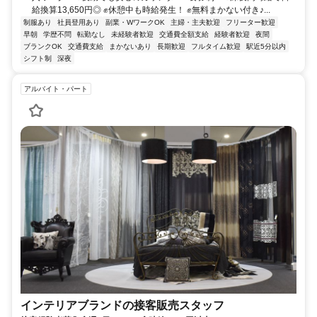
給換算13,650円◎ ✊休憩中も時給発生！ ✊無料まかない付き♪...
制服あり
社員登用あり
副業・WワークOK
主婦・主夫歓迎
フリーター歓迎
早朝
学歴不問
転勤なし
未経験者歓迎
交通費全額支給
経験者歓迎
夜間
ブランクOK
交通費支給
まかないあり
長期歓迎
フルタイム歓迎
駅近5分以内
シフト制
深夜
アルバイト・パート
インテリアブランドの接客販売スタッフ