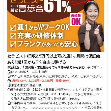
セラピスト/日収2.5万円以上可/入店3ヶ月間は保証給
あり!/週1回からOK/自由に稼げる
保証給あり！無資格・未経験からでも研修があるから安心！手に職つけ
て高収入！
ほぐしの達人 武蔵小山店
アクセス 東急目黒線 武蔵小山東口徒歩約1分 武蔵小山駅東口徒歩1分
1業務あたり 2,109円～2,428円（業務 60分）
東京都東京23区品川区
勤務時間 9:30～23:20 <土日祝日の開店から、もしくは閉店まで勤務
できる方大歓迎◎> ★短時間～OK! ★5時間以上できる方歓迎! シフト
や働き方は応相談! ※終了時間や開始時間、その他...
仕事内容 今の仕事、3年後の自分を想像できる？スキル0から「稼げ
るプロ」へ。 ＿人人人人人人人人人人人人人人人＿ ＞ 本気で自分を