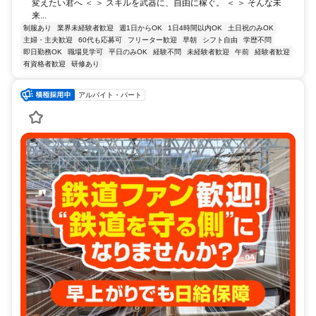
変えたい君へ ＜ ＞ スキルを武器に、自由に稼ぐ。 ＜ ＞ そんな未
来...
制服あり
業界未経験者歓迎
週1日からOK
1日4時間以内OK
土日祝のみOK
主婦・主夫歓迎
60代も応募可
フリーター歓迎
早朝
シフト自由
学歴不問
即日勤務OK
職場見学可
平日のみOK
経験不問
未経験者歓迎
午前
経験者歓迎
有資格者歓迎
研修あり
アルバイト・パート