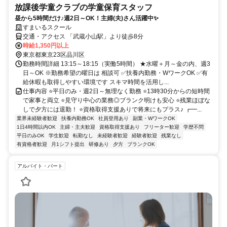
放課後学童クラブの学童保育スタッフ
昼から5時間だけ♪週2日～OK！主婦(夫)さん活躍中✨
すまいるスクール
交通・アクセス 「武蔵小山駅」より徒歩8分
時給1,350円以上
東京都東京23区品川区
勤務時間詳細 13:15～18:15（実働5時間） ★水曜＋月～金の内、週3
日～OK ※勤務希望の曜日は 相談可 ✅扶養内勤務・WワークOK ✅有
給休暇も取得しやすい環境です スキマ時間を活用し...
仕事内容 ⭐平日のみ・週2日～無理なく勤務 ⭐13時30分からの短時間
で家事と両立 ⭐見守り中心の業務◎ブランク明けも安心 ⭐残業ほぼな
しで夕方には退勤！ ⭐資格取得支援ありで将来にもプラス♪ ┏━...
業界未経験者歓迎
扶養内勤務OK
社員登用あり
副業・WワークOK
1日4時間以内OK
主婦・主夫歓迎
資格取得支援あり
フリーター歓迎
学歴不問
平日のみOK
学生歓迎
転勤なし
未経験者歓迎
経験者歓迎
残業なし
有資格者歓迎
月1シフト提出
研修あり
夕方
ブランクOK
アルバイト・パート