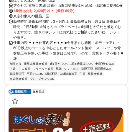
護、他の仕事をしながら自分に合った働き方をしている方が活躍中
ほぐしの達人 武蔵小山店
アクセス 東急目黒線 武蔵小山東口徒歩約1分 武蔵小山駅東口徒歩1分
1業務あたり 2,428円以上（業務 60分）
東京都東京23区品川区
勤務時間 最低勤務期間：3ヶ月以上 最低勤務日数：週１日 最低勤務
時間：1日3時間 ※皆さんのプライベートの時間も大切だと考えてお
りますので、働き方やシフトはお気軽にご相談くださいね！ シフト
や働き...
仕事内容 ▼▼▼仕事内容▼▼▼ ■全身ほぐし施術（ボディケア） ・
60分以上のコースを中心としたオールハンド施術 ・ストレッチや骨
盤矯正等を除いた手技 ・集客は会社で行うので、営業トーク不要！ ■
雑...
制服あり
業界未経験者歓迎
週1日からOK
1日4時間以内OK
土日祝のみOK
主婦・主夫歓迎
フリーター歓迎
早朝
シフト自由
学歴不問
即日勤務OK
職場見学可
平日のみOK
経験不問
未経験者歓迎
午前
経験者歓迎
有資格者歓迎
夕方
ブランクOK
業務委託