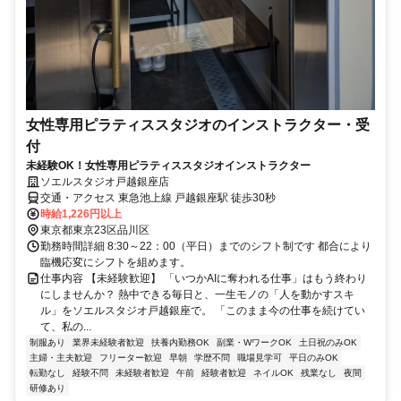
女性専用ピラティススタジオのインストラクター・受
付
未経験OK！女性専用ピラティススタジオインストラクター
ソエルスタジオ戸越銀座店
交通・アクセス 東急池上線 戸越銀座駅 徒歩30秒
時給1,226円以上
東京都東京23区品川区
勤務時間詳細 8:30～22：00（平日）までのシフト制です 都合により
臨機応変にシフトを組めます。
仕事内容 【未経験歓迎】 「いつかAIに奪われる仕事」はもう終わり
にしませんか？ 熱中できる毎日と、一生モノの「人を動かすスキ
ル」をソエルスタジオ戸越銀座で。 「このまま今の仕事を続けてい
て、私の...
制服あり
業界未経験者歓迎
扶養内勤務OK
副業・WワークOK
土日祝のみOK
主婦・主夫歓迎
フリーター歓迎
早朝
学歴不問
職場見学可
平日のみOK
転勤なし
経験不問
未経験者歓迎
午前
経験者歓迎
ネイルOK
残業なし
夜間
研修あり