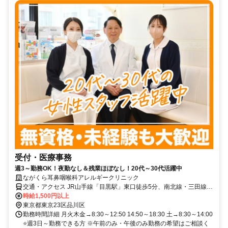
受付・医療事務
週3～勤務OK！夜勤なし＆残業ほぼなし！20代～30代活躍中
ながくら耳鼻咽喉科アレルギークリニック
交通・アクセス JR山手線「目黒駅」東口徒歩5分、南北線・三田線
「白金台駅」徒歩10分
時給1,500円以上
東京都東京23区品川区
勤務時間詳細 月火木金→8:30～12:50 14:50～18:30 土→8:30～14:00
⭐週3日～勤務できる方 ※午前のみ・午後のみ勤務の希望はご相談く