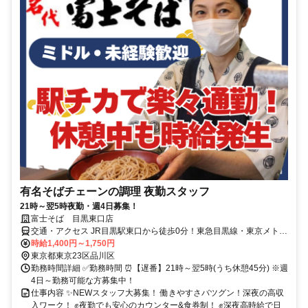
有名そばチェーンの調理 夜勤スタッフ
21時～翌5時夜勤・週4日募集！
富士そば 目黒東口店
交通・アクセス JR目黒駅東口から徒歩0分！東急目黒線・東京メトロ
南北線・都営地下鉄三田線正面口より徒歩2分！
時給1,400円～1,750円
東京都東京23区品川区
勤務時間詳細 ✅勤務時間 ⏰【遅番】21時～翌5時(うち休憩45分) ※週
4日～勤務可能な方募集中！
仕事内容 ✨NEWスタッフ大募集！ 働きやすさバツグン！深夜の高収
入ワーク！ ✊夜勤でも安心のカウンター&食券制！ ✊深夜高時給で日