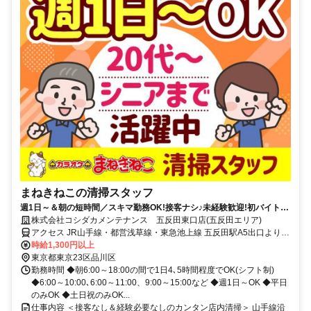
まねきねこの清掃スタッフ
週1日～＆朝の短時間／スキマ勤務OK!接客ナシ♪未経験歓迎!初バイト・
初パートにもピッタリ★簡単もくもくお掃除専属スタッフ!
株式会社コシダカメンテナンス 五反田東口店(五反田エリア)
アクセス JR山手線・都営浅草線・東急池上線 五反田駅A5出口より徒
歩1分
時給1,300円以上
東京都東京23区品川区
勤務時間 ◆朝6:00～18:00の間で1日4､5時間程度でOK(シフト制)
◆6:00～10:00､6:00～11:00、9:00～15:00など ◆週1日～OK ◆平日
のみOK ◆土日祝のみOK...
仕事内容 ＜接客なし＆経験必要なしのカンタン店内清掃＞ 山手線沿