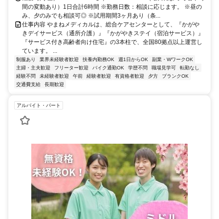
間の変動あり）1日合計6時間 ※勤務日数：相談に応じます。 ※昼の
み、夕のみでも相談可◎ ※試用期間3ヶ月あり（条...
仕事内容 やまねメディカルは、総合ケアセンターとして、『かがや
きデイサービス（通所介護）』『かがやきステイ（宿泊サービス）』
『サービス付き高齢者向け住宅』の3本柱で、全国80拠点以上運営し
ています。 ...
制服あり
業界未経験者歓迎
扶養内勤務OK
週1日からOK
副業・WワークOK
主婦・主夫歓迎
フリーター歓迎
バイク通勤OK
学歴不問
職場見学可
転勤なし
経験不問
未経験者歓迎
午前
経験者歓迎
有資格者歓迎
夕方
ブランクOK
交通費支給
長期歓迎
アルバイト・パート