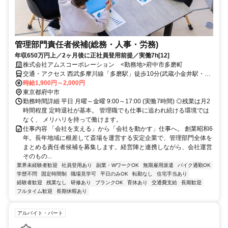
管理部門責任者候補(総務・人事・労務)
年収650万円上／2ヶ月後に正社員登用前提／実働7h[12]
株式会社アムスコーポレーション <勤務地>府中市多磨町
交通・アクセス 西武多摩川線「多磨駅」徒歩10分(武蔵小金井駅・東
府中駅・多磨霊園駅より勤務地近くまでのバス有) ※自転車・バイク
時給1,900円～2,000円
通勤OK
東京都府中市
勤務時間詳細 平日 月曜～金曜 9:00～17:00 (実働7時間) ◎残業は月2
時間程度 定時退社が基本。 管理職でも仕事に追われ続ける環境では
なく、 メリハリを持って働けます。
仕事内容 「会社を支える」から「会社を動かす」仕事へ。 創業昭和6
年。長年地域に根差して斎場を運営する安定企業で、管理部門全体を
まとめる責任者候補を募集します。経営陣と連携しながら、会社運営
そのもの...
業界未経験者歓迎
社員登用あり
副業・WワークOK
無期雇用派遣
バイク通勤OK
学歴不問
固定時間制
職場見学可
平日のみOK
転勤なし
住宅手当あり
経験者歓迎
残業なし
研修あり
ブランクOK
育休あり
交通費支給
長期歓迎
フルタイム歓迎
長期休暇あり
アルバイト・パート