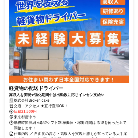
軽貨物の配送ドライバー
高収入を実現✨強化期間中は出勤数に応じインセン支給✨
株式会社Broken cake
交通・アクセス ★直行直帰OK！
日給21,500円
東京都府中市
勤務時間詳細 ⭐希望シフト制 稼働日・稼働時間は 希望を伺った上で
調整します！
仕事内容 ／ 自由度の高さ × 高収入を実現✨ 誰もが知っている大手案