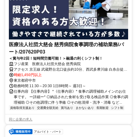
医療法人社団大慈会 慈秀病院食事調理の補助業務/パ
ート/207620P03
＜賞与年2回！短時間労働可能！＞融通の利くシフト制！
フジ産業 医療法人社団大慈会 慈秀病院
アクセス 京王線 武蔵野台北口徒歩約10分、西武多摩川線 白糸台徒歩
約10分、京王線 飛田給北口徒歩約14分
時給1,450円以上
東京都府中市
勤務時間 11:30～20:30 1日8時間～ 週3日～
仕事内容 【仕事内容】 *《仕事内容》* 食事の調理補助メインのお仕
事です。 ー詳細ー* ◎納品された食材を受け取る検品作業 ◎食事の調
理補助 ◎その他調理に伴う準備 ◎その他清掃・洗浄・消毒 など...
資格取得支援あり
交通費全額支給
賞与あり
まかないあり
長期歓迎
シフト制
同じ企業の求人
アルバイト・パート