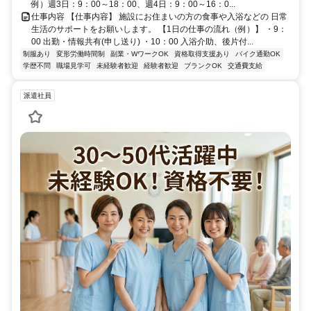
例）週3日：9：00～18：00、週4日：9：00～16：0...
仕事内容 【仕事内容】 施設にお住まいの方の食事や入浴などの 日常
生活のサポートをお願いします。 【1日の仕事の流れ（例）】 ・9：
00 出勤・情報共有(申し送り) ・10：00 入浴介助、後片付...
制服あり
変形労働時間制
副業・WワークOK
資格取得支援あり
バイク通勤OK
学歴不問
職場見学可
未経験者歓迎
経験者歓迎
ブランクOK
交通費支給
派遣社員