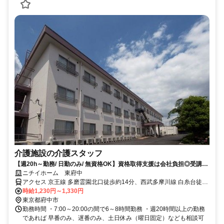
介護施設の介護スタッフ
【週20h～勤務/ 日勤のみ/ 無資格OK】資格取得支援は会社負担◎受講時
も出勤扱いで給与支給！副業・WワークOK
ニチイホーム 東府中
アクセス 京王線 多磨霊園北口徒歩約14分、西武多摩川線 白糸台徒歩
約16分、京王競馬場線 東府中北口徒歩約17分
時給1,230円～1,330円
東京都府中市
勤務時間 ・7:00～20:00の間で6～8時間勤務 ・週20時間以上の勤務
であれば 早番のみ、遅番のみ、土日休み（曜日固定）なども相談可