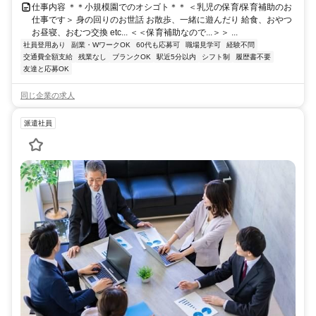
仕事内容 ＊＊小規模園でのオシゴト＊＊ ＜乳児の保育/保育補助のお
仕事です＞ 身の回りのお世話 お散歩、一緒に遊んだり 給食、おやつ
お昼寝、おむつ交換 etc... ＜＜保育補助なので...＞＞ ...
社員登用あり
副業・WワークOK
60代も応募可
職場見学可
経験不問
交通費全額支給
残業なし
ブランクOK
駅近5分以内
シフト制
履歴書不要
友達と応募OK
同じ企業の求人
派遣社員