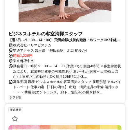
ビジネスホテルの客室清掃スタッフ
【週3日～/9：30～14：00】 飛田給駅/扶養内勤務・WワークOK/未経験
歓迎/女性活躍中
株式会社ハリマビステム
交通アクセス 京王線 「飛田給駅」北口 徒歩7分
時給1,226円
東京都府中市
勤務曜日・時間 9：30 ～ 14：00 (休憩30分) 実働4時間 ※客室稼働状
況により、就業時間変更の可能性あり 週3～4日 (月曜～日曜/祝日含
む) 土日祝だけの勤務もOK 毎月10日頃にお休...
募集要項 職種 ビジネスホテルの客室清掃スタッフ 雇用形態 アルバイ
ト / パート 仕事内容 【1日の流れ】 出勤・清掃道具の準備 清掃スタ
ート ・共用部(エントランス、廊下、階段等)の掃き拭き...
シフト制
派遣社員