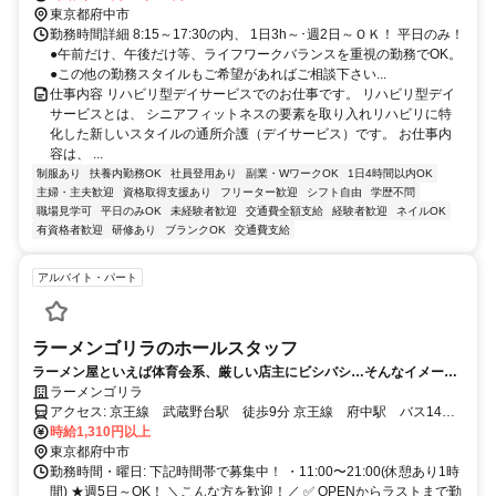
東京都府中市
勤務時間詳細 8:15～17:30の内、 1日3h～･週2日～ＯＫ！ 平日のみ！
●午前だけ、午後だけ等、ライフワークバランスを重視の勤務でOK。
●この他の勤務スタイルもご希望があればご相談下さい...
仕事内容 リハビリ型デイサービスでのお仕事です。 リハビリ型デイ
サービスとは、 シニアフィットネスの要素を取り入れリハビリに特
化した新しいスタイルの通所介護（デイサービス）です。 お仕事内
容は、 ...
制服あり
扶養内勤務OK
社員登用あり
副業・WワークOK
1日4時間以内OK
主婦・主夫歓迎
資格取得支援あり
フリーター歓迎
シフト自由
学歴不問
職場見学可
平日のみOK
未経験者歓迎
交通費全額支給
経験者歓迎
ネイルOK
有資格者歓迎
研修あり
ブランクOK
交通費支給
アルバイト・パート
ラーメンゴリラのホールスタッフ
ラーメン屋といえば体育会系、厳しい店主にビシバシ…そんなイメージ
ありませんか？ ご安心ください！ウチの自慢は、「チームワーク」と働
ラーメンゴリラ
きやすさ！ メニューもシンプルだからすぐ覚えられます⭐️
アクセス: 京王線 武蔵野台駅 徒歩9分 京王線 府中駅 バス14分
京王線 調布駅 バス20分
時給1,310円以上
東京都府中市
勤務時間・曜日: 下記時間帯で募集中！ ・11:00〜21:00(休憩あり1時
間) ★週5日～OK！ ＼こんな方を歓迎！／ ✅ OPENからラストまで勤