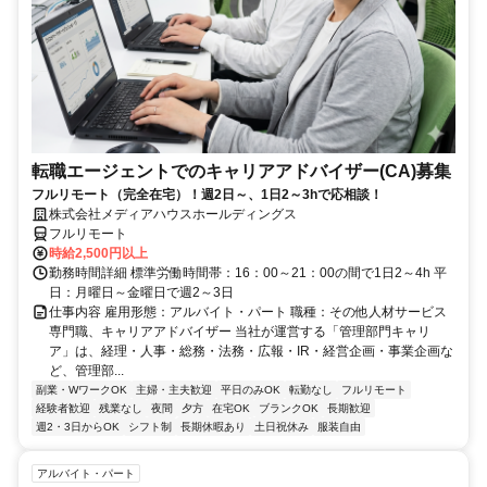
転職エージェントでのキャリアアドバイザー(CA)募集
フルリモート（完全在宅）！週2日～、1日2～3hで応相談！
株式会社メディアハウスホールディングス
フルリモート
時給2,500円以上
勤務時間詳細 標準労働時間帯：16：00～21：00の間で1日2～4h 平
日：月曜日～金曜日で週2～3日
仕事内容 雇用形態：アルバイト・パート 職種：その他人材サービス
専門職、キャリアアドバイザー 当社が運営する「管理部門キャリ
ア」は、経理・人事・総務・法務・広報・IR・経営企画・事業企画な
ど、管理部...
副業・WワークOK
主婦・主夫歓迎
平日のみOK
転勤なし
フルリモート
経験者歓迎
残業なし
夜間
夕方
在宅OK
ブランクOK
長期歓迎
週2・3日からOK
シフト制
長期休暇あり
土日祝休み
服装自由
アルバイト・パート