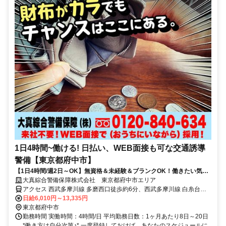
1日4時間~働ける! 日払い、WEB面接も可な交通誘導
警備【東京都府中市】
【1日4時間/週2日～OK】無資格＆未経験＆ブランクOK！働きたい気持
ちを応援します★
大真綜合警備保障株式会社 東京都府中市エリア
アクセス 西武多摩川線 多磨西口徒歩約6分、西武多摩川線 白糸台徒
歩約12分、京王線 多磨霊園北口徒歩約20分 東京都府中市エリア(北府
日給6,010円～13,335円
中駅、競艇場前駅、是政駅、白糸台駅、多磨駅、多磨霊園駅、中河原
東京都府中市
駅)
勤務時間 実働時間：4時間/日 平均勤務日数：1ヶ月あたり8日～20日
*働き方は自分次第♪* 一度登録しておけば、あなたのスケジュールに