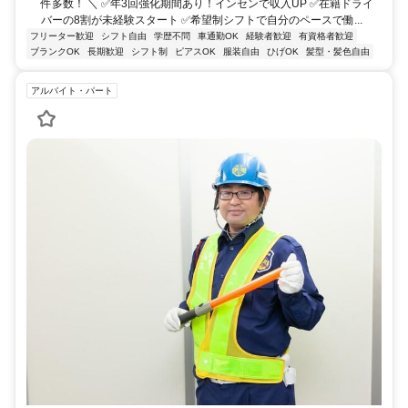
件多数！ ＼ ✅年3回強化期間あり！インセンで収入UP ✅在籍ドライ
バーの8割が未経験スタート ✅希望制シフトで自分のペースで働...
フリーター歓迎
シフト自由
学歴不問
車通勤OK
経験者歓迎
有資格者歓迎
ブランクOK
長期歓迎
シフト制
ピアスOK
服装自由
ひげOK
髪型・髪色自由
アルバイト・パート