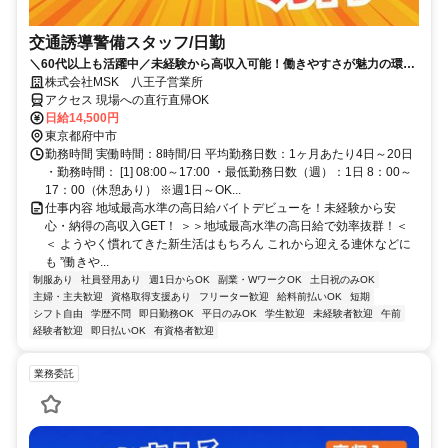
交通誘導警備スタッフ/日勤
＼60代以上も活躍中／未経験から高収入可能！働きやすさが魅力の環境
で警備員デビューをしませんか！【月収29万円可能！日払いもOK！】
株式会社MSK 八王子営業所
勤務3日前迄シフト申請が可能です！週1日～・短期もOK！あなたのラ
アクセス 現場への直行直帰OK
イフスタイルに合わせてお仕事しませんか！未経験者大歓迎！年代幅広
日給14,500円
く活躍しています。
東京都府中市
勤務時間 実働時間：8時間/日 平均勤務日数：1ヶ月あたり4日～20日
・勤務時間： [1] 08:00～17:00 ・最低勤務日数（週）：1日 8：00～
17：00（休憩あり） ※週1日～OK...
仕事内容 地域最高水準の高日給バイトデビューを！未経験から安
心・納得の高収入GET！ ＞＞地域最高水準の高日給で効率抜群！＜
＜ ようやく慣れてきた新生活はもちろん これから迎える連休などに
も ”働きや...
制服あり
社員登用あり
週1日からOK
副業・WワークOK
土日祝のみOK
主婦・主夫歓迎
資格取得支援あり
フリーター歓迎
給料前払いOK
短期
シフト自由
学歴不問
即日勤務OK
平日のみOK
学生歓迎
未経験者歓迎
午前
経験者歓迎
即日払いOK
有資格者歓迎
業務委託