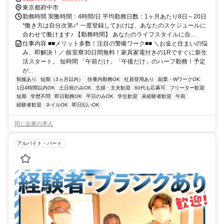
市エリア(北府中駅、競艇場前駅、是政駅、白糸台駅、多磨駅、多磨
東京都府中市
霊園駅、中河原駅)
勤務時間 実働時間：4時間/日 平均勤務日数：1ヶ月あたり8日～20日
*働き方は自分次第♪* 一度登録しておけば、あなたのスケジュールに
合わせて働けます♪ 【勤務時間】 あなたのライフスタイルに合...
仕事内容 ■■メリット多数！注目の警備ワーク■■ ＼お金と住まいの悩
み、即解決！／ 個室寮30日間無料！家具家電付きの1Rですぐに新生
活スタート。 短時間 「午前だけ」「午後だけ」のハーフ勤務！予定
が...
制服あり
短期（3ヵ月以内）
扶養内勤務OK
社員登用あり
副業・WワークOK
1日4時間以内OK
土日祝のみOK
主婦・主夫歓迎
60代も応募可
フリーター歓迎
短期
学歴不問
即日勤務OK
平日のみOK
学生歓迎
未経験者歓迎
午前
経験者歓迎
ネイルOK
即日払いOK
同じ企業の求人
アルバイト・パート