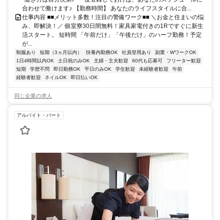
合わせて働けます♪ 【勤務時間】 あなたのライフスタイルに合...
仕事内容 ■■メリット多数！注目の警備ワーク■■ ＼お金と住まいの悩
み、即解決！／ 個室寮30日間無料！家具家電付きの1Rですぐに新生
活スタート。 短時間 「午前だけ」「午後だけ」のハーフ勤務！予定
が...
制服あり
短期（3ヵ月以内）
扶養内勤務OK
社員登用あり
副業・WワークOK
1日4時間以内OK
土日祝のみOK
主婦・主夫歓迎
60代も応募可
フリーター歓迎
短期
学歴不問
即日勤務OK
平日のみOK
学生歓迎
未経験者歓迎
午前
経験者歓迎
ネイルOK
即日払いOK
同じ企業の求人
アルバイト・パート