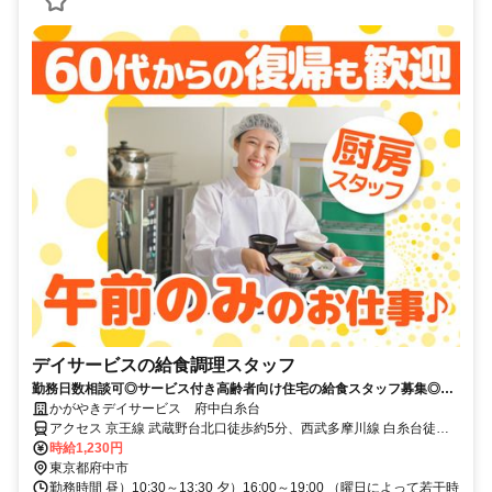
デイサービスの給食調理スタッフ
勤務日数相談可◎サービス付き高齢者向け住宅の給食スタッフ募集◎未
経験歓迎！家庭での調理経験があれば◎
かがやきデイサービス 府中白糸台
アクセス 京王線 武蔵野台北口徒歩約5分、西武多摩川線 白糸台徒歩
約6分、京王線 多磨霊園北口徒歩約14分 京王線「武蔵野台」駅北口
時給1,230円
下車徒歩５分 西武多摩川線「白糸台」駅下車徒歩５分
東京都府中市
勤務時間 昼）10:30～13:30 夕）16:00～19:00 （曜日によって若干時