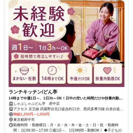
ランチキッチン/どん亭
14時までや週1日～、1日3h～OK！日中の空いた時間だけや扶養内勤務
もOK！未経験＆バイトデビュー大歓迎！まかない＆割引券(グループ全
しゃぶしゃぶどん亭 府中店
店で利用OK)など嬉しい待遇あり♪WワークOK/副業！飲食店のキッチン
アクセス 京王線 武蔵野台北口徒歩約11分、西武多摩川線 白糸台徒歩
のお仕事。
約11分、京王線 飛田給北口徒歩約14分 白糸台駅より徒歩で10分
時給1,250円～1,550円
東京都府中市
勤務時間 ・勤務曜日：月・火・水・木・金・土・日・祝 ・勤務時
間： [1] 09:30～17:00 ◎週1日～、1日3時間～勤務OK！ ◆子どもの