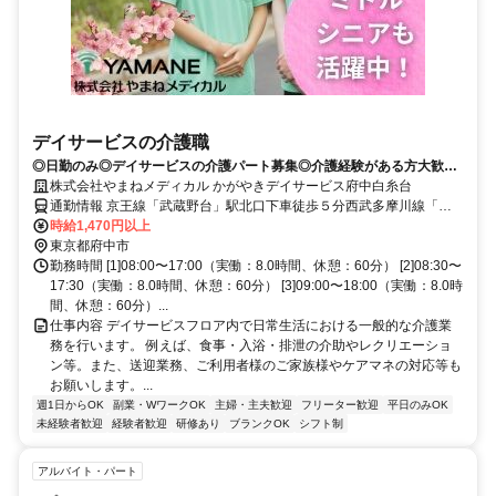
デイサービスの介護職
◎日勤のみ◎デイサービスの介護パート募集◎介護経験がある方大歓迎
ダブルワークOK 扶養内での勤務相談可 【年齢不問／資格取得支援補助
株式会社やまねメディカル かがやきデイサービス府中白糸台
制度／社員登用あり】
通勤情報 京王線「武蔵野台」駅北口下車徒歩５分西武多摩川線「白
糸台」駅下車徒歩５分
時給1,470円以上
東京都府中市
勤務時間 [1]08:00〜17:00（実働：8.0時間、休憩：60分） [2]08:30〜
17:30（実働：8.0時間、休憩：60分） [3]09:00〜18:00（実働：8.0時
間、休憩：60分）...
仕事内容 デイサービスフロア内で日常生活における一般的な介護業
務を行います。 例えば、食事・入浴・排泄の介助やレクリエーショ
ン等。また、送迎業務、ご利用者様のご家族様やケアマネの対応等も
お願いします。...
週1日からOK
副業・WワークOK
主婦・主夫歓迎
フリーター歓迎
平日のみOK
未経験者歓迎
経験者歓迎
研修あり
ブランクOK
シフト制
アルバイト・パート