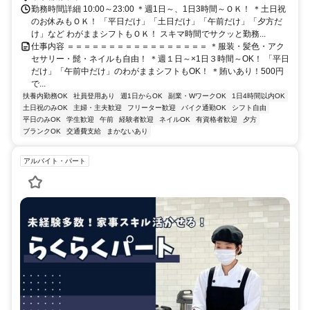
勤務時間詳細 10:00～23:00 ＊週1日～、1日3時間～ＯＫ！ ＊土日祝
のお休みもＯＫ！ 「平日だけ」「土日だけ」「午前だけ」「夕方だ
け」など わがままシフトもＯＫ！ スキマ時間でサクッと勤務...
仕事内容 ＝＝＝＝＝＝＝＝＝＝＝＝＝＝＝＝＝ ＊服装・髪色・アク
セサリー・髭・ネイルも自由！ ＊週１日～×1日３時間～OK！ 「平日
だけ」「午前中だけ」のわがままシフトもOK！ ＊賄いあり！500円
で...
扶養内勤務OK
社員登用あり
週1日からOK
副業・WワークOK
1日4時間以内OK
土日祝のみOK
主婦・主夫歓迎
フリーター歓迎
バイク通勤OK
シフト自由
平日のみOK
学生歓迎
午前
経験者歓迎
ネイルOK
有資格者歓迎
夕方
ブランクOK
交通費支給
まかないあり
アルバイト・パート