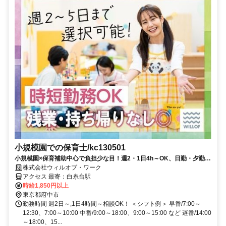
小規模園での保育士/kc130501
小規模園×保育補助中心で負担少な目！週2・1日4h～OK、日勤・夕勤等
の選択可！ミドル世代も
株式会社ウィルオブ・ワーク
アクセス 最寄：白糸台駅
時給1,850円以上
東京都府中市
勤務時間 週2日～,1日4時間～相談OK！ ＜シフト例＞ 早番/7:00～
12:30、7:00～10:00 中番/9:00～18:00、9:00～15:00 など 遅番/14:00
～18:00、15...