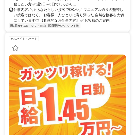
務したい方 ✅ 週5日～6日でしっかり...
仕事内容: ＼✨あなたらしい接客でOK♪✨／ マニュアル通りの堅苦し
い接客ではなく、 お客様一人ひとりに寄り添った 自然な接客を大切
にしています◎ 【具体的なお仕事内容】 ✅ お客様のご案内 ...
週1日からOK
シフト自由
即日勤務OK
シフト制
アルバイト・パート