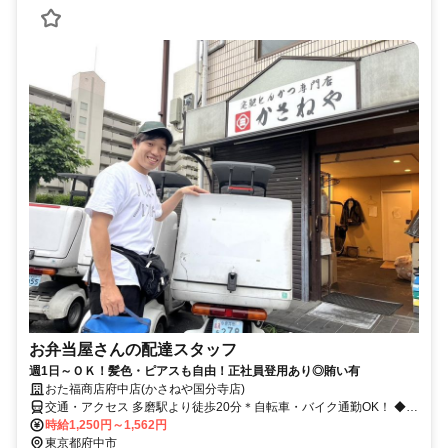
お弁当屋さんの配達スタッフ
週1日～ＯＫ！髪色・ピアスも自由！正社員登用あり◎賄い有
おた福商店府中店(かさねや国分寺店)
交通・アクセス 多磨駅より徒歩20分＊自転車・バイク通勤OK！ ◆週
1日～1日3時間～OK◆食事補助（お弁当）あり◆服装・髪色・ピアス
時給1,250円～1,562円
も自由◆正社員登用あり
東京都府中市