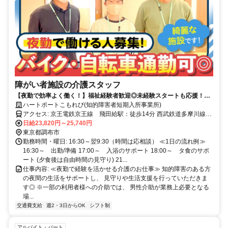
障がい者施設の介護スタッフ
【夜勤で効率よく働く！】福祉経験者歓迎◎未経験スタートも応援！30
代～50代の男性スタッフ活躍中♪WワークOK！
ハートポートこもれび(知的障害者短期入所事業所)
アクセス: 京王電鉄京王線 飛田給駅：徒歩14分 西武鉄道多摩川線
多磨駅：徒歩19分
日給23,820円～25,740円
東京都調布市
勤務時間・曜日: 16:30～翌9:30（時間は応相談） ≪1日の流れ例≫
16:30～ 出勤/準備 17:00～ 入浴のサポート 18:00～ タ食のサポ
ート (夕食後は自由時間の見守り) 21...
仕事内容: ≪夜勤で経験を活かせる介護のお仕事≫ 知的障害のある方
の夜間の生活をサポートし、 見守りや生活支援を行っていただきま
す◎ ※一部の利用者様への介助では、 男性介助が業務上必要となる
場...
交通費支給
週2・3日からOK
シフト制
アルバイト・パート