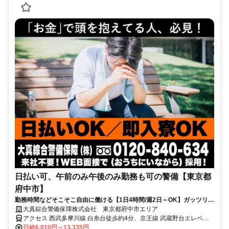
日払い可、午前のみ午後のみ勤務も可の警備【東京都
府中市】
勤務時間などそこそこ自由に働ける【1日4時間/週2日～OK】ガッツリ稼
ぎたい方は8時間勤務もOK★
大真綜合警備保障株式会社 東京都府中市エリア
アクセス 西武多摩川線 白糸台徒歩約4分、京王線 武蔵野台エレベー
タ出入口徒歩約6分、西武多摩川線 多磨西口徒歩約15分 東京都府中
日給6,010円～13,335円