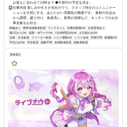
お迎えに合わせて14時まで ◆午前中の予定を済ま...
仕事内容 親しみやすさが当社のウリ。スタッフ同士のコミュニケー
ションを大切にする、あたたかい雰囲気の職場です。 食材の仕込み
から調理、盛り付け、食器洗い、厨房の清掃など、キッチンでのお仕
事全般をお任せ...
制服あり
業界未経験者歓迎
ランチタイム
扶養内勤務OK
社員登用あり
週1日からOK
副業・WワークOK
1日4時間以内OK
土日祝のみOK
主婦・主夫歓迎
フリーター歓迎
バイク通勤OK
シフト自由
学歴不問
車通勤OK
平日のみOK
学生歓迎
経験不問
未経験者歓迎
経験者歓迎
業務委託