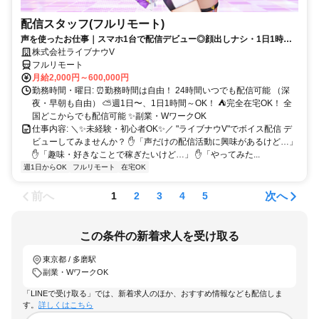
配信スタッフ(フルリモート)
声を使ったお仕事｜スマホ1台で配信デビュー◎顔出しナシ・1日1時間
～OK♪
株式会社ライブナウV
フルリモート
月給2,000円～600,000円
勤務時間・曜日: ⏰勤務時間は自由！ 24時間いつでも配信可能 （深
夜・早朝も自由） ⛅週1日〜、1日1時間～OK！ ⛺完全在宅OK！ 全
国どこからでも配信可能 ✨副業・WワークOK
仕事内容: ＼✨未経験・初心者OK✨／ "ライブナウV"でボイス配信 デ
ビューしてみませんか？ ✋「声だけの配信活動に興味があるけど…」
✋「趣味・好きなことで稼ぎたいけど…」 ✋「やってみた...
週1日からOK
フルリモート
在宅OK
前へ
次へ
1
2
3
4
5
この条件の新着求人を受け取る
東京都 / 多磨駅
副業・WワークOK
「LINEで受け取る」では、新着求人のほか、おすすめ情報なども配信しま
す。
詳しくはこちら