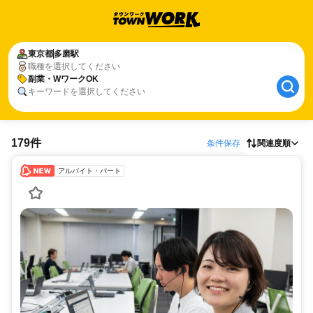
東京都
多磨駅
職種を選択してください
副業・WワークOK
キーワードを選択してください
179件
条件保存
関連度順
アルバイト・パート