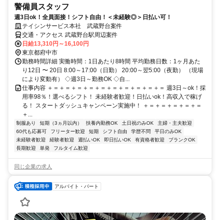
警備員スタッフ
週3日ok！全員面接！シフト自由！＜未経験◎＞日払い可！
テイシンサービス本社 武蔵野台案件
交通・アクセス 武蔵野台駅周辺案件
日給13,310円～16,100円
東京都府中市
勤務時間詳細 実働時間：1日あたり8時間 平均勤務日数：1ヶ月あた
り12日 〜 20日 8:00～17:00（日勤） 20:00～翌5:00（夜勤） （現場
により変動有） ◇週3日～勤務OK ◇自...
仕事内容 ＋＝＋＝＋＝＋＝＋＝＋＝＋＝＋＝＋＝＋＝ 週3日～ok！採
用率98％！選べるシフト！ 未経験者歓迎！日払いok！高収入で稼げ
る！ スタートダッシュキャンペーン実施中！ ＋＝＋＝＋＝＋＝＋＝
＋...
制服あり
短期（3ヵ月以内）
扶養内勤務OK
土日祝のみOK
主婦・主夫歓迎
60代も応募可
フリーター歓迎
短期
シフト自由
学歴不問
平日のみOK
未経験者歓迎
経験者歓迎
週払いOK
即日払いOK
有資格者歓迎
ブランクOK
長期歓迎
単発
フルタイム歓迎
同じ企業の求人
アルバイト・パート