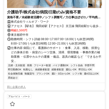
介護助手/株式会社/病院/日勤のみ/資格不要
資格不要／未経験者活躍中／シフト調整可／力仕事ほぼゼロ／平均残業
10時間以下／社会保険完備／週3日〜勤務ok／医療行為なし／日払い
株式会社ウィルオブ・ワーク
可・週払い可/ms130501
アクセス 【駅名】 飛田給駅【アクセス】 京王線 飛田給駅から徒歩で
12分
時給1,500円
東京都府中市
勤務時間・シフト詳細 08:00~17:007:00~16:00(うち休憩1時間)
8:00~17:00(うち休憩1時間) 12:00~21:00(うち休憩1時間)
仕事内容 病院にて、看護師のサポート ・食事、入浴、移動、排泄な
どの身体介助 ・病室のシーツ交換、清掃、環境整備 ・事務作業の補
助業務 ・伝票やカルテの運搬 ・備品、器具の確認 など 「できるか不
安...
主婦・主夫歓迎
長期
フリーター歓迎
バイク通勤OK
シフト自由
学歴不問
即日勤務OK
転勤なし
未経験者歓迎
経験者歓迎
週払いOK
即日払いOK
社会保険完備
制服貸与
ブランクOK
週2・3日からOK
シフト制
週4日以上OK
昇給あり
同じ企業の求人
アルバイト・パート