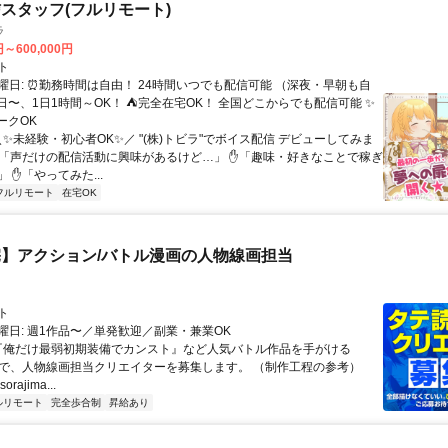
スタッフ(フルリモート)
ラ
円～600,000円
ト
曜日: ⏰勤務時間は自由！ 24時間いつでも配信可能 （深夜・早朝も自
日〜、1日1時間～OK！ ⛺完全在宅OK！ 全国どこからでも配信可能 ✨
ークOK
＼✨未経験・初心者OK✨／ "(株)トビラ"でボイス配信 デビューしてみま
✋「声だけの配信活動に興味があるけど…」 ✋「趣味・好きなことで稼ぎ
 ✋「やってみた...
フルリモート
在宅OK
】アクション/バトル漫画の人物線画担当
ト
曜日: 週1作品〜／単発歓迎／副業・兼業OK
 『俺だけ最弱初期装備でカンスト』など人気バトル作品を手がける
IMAで、人物線画担当クリエイターを募集します。 （制作工程の参考）
.sorajima...
ルリモート
完全歩合制
昇給あり