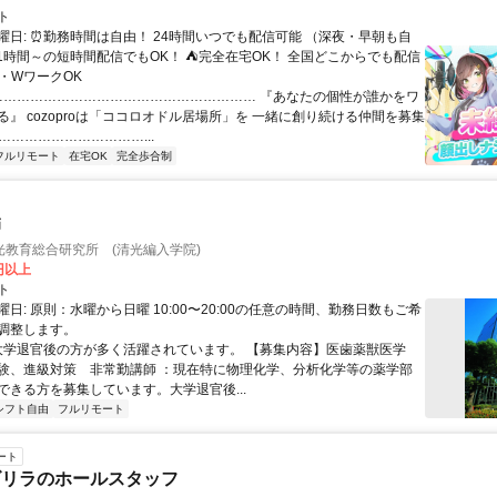
ト
曜日: ⏰勤務時間は自由！ 24時間いつでも配信可能 （深夜・早朝も自
日1時間～の短時間配信でもOK！ ⛺完全在宅OK！ 全国どこからでも配信
業・WワークOK
 …………………………………………………… 『あなたの個性が誰かをワ
る』 cozoproは「ココロオドル居場所」を 一緒に創り続ける仲間を募集
……………………………...
フルリモート
在宅OK
完全歩合制
師
光教育総合研究所 (清光編入学院)
0円以上
ト
日: 原則：水曜から日曜 10:00〜20:00の任意の時間、勤務日数もご希
調整します。
 大学退官後の方が多く活躍されています。 【募集内容】医歯薬獣医学
験、進級対策 非常勤講師 ：現在特に物理化学、分析化学等の薬学部
ができる方を募集しています。大学退官後...
シフト自由
フルリモート
ート
ゴリラのホールスタッフ