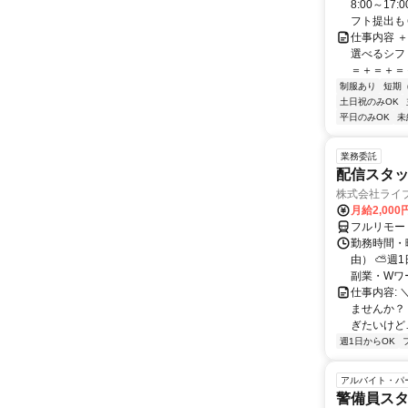
8:00～1
フト提出もＯ
仕事内容 
選べるシフ
＝＋＝＋＝＋
制服あり
短期
土日祝のみOK
平日のみOK
未
業務委託
配信スタッ
株式会社ライ
月給2,000
フルリモー
勤務時間・
由） ⛅週1
副業・Wワ
仕事内容: 
ませんか？
ぎたいけど…
週1日からOK
アルバイト・パ
警備員ス