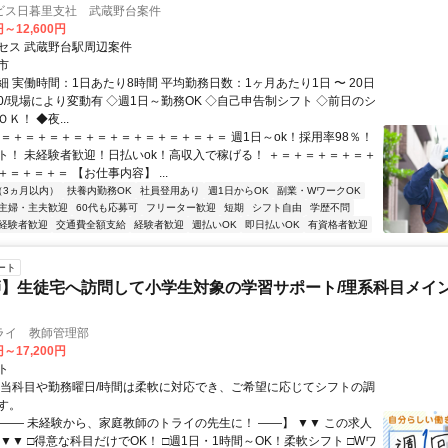
ビス日暮里支社 武蔵野台案件
円～12,600円
セス 武蔵野台駅周辺案件
市
 実働時間：1日あたり8時間 平均勤務日数：1ヶ月あたり1日 〜 20日
7:00/現場により変動有 ◇週1日～勤務OK ◇自己申告制シフト ◇前日のシ
Ｋ！ ◆夜...
＋＝＋＝＋＝＋＝＋＝＋＝＋＝＋＝＋＝＋＝ 週1日～ok！採用率98％！
ト！ 未経験者歓迎！日払いok！高収入で稼げる！ ＋＝＋＝＋＝＋＝＋
＝＋＝＋＝ 【お仕事内容】 ...
（3ヵ月以内）
扶養内勤務OK
社員登用あり
週1日からOK
副業・WワークOK
主婦・主夫歓迎
60代も応募可
フリーター歓迎
短期
シフト自由
学歴不問
経験者歓迎
交通費全額支給
経験者歓迎
週払いOK
即日払いOK
有資格者歓迎
ート
】生徒宅へ訪問して小学生対象の学習サポート/理系科目メイン
ライ 教師管理部
円～17,200円
ト
担当科目や勤務曜日/時間は柔軟に対応でき、ご希望に応じてシフトの調
す。
【―― 未経験から、家庭教師のトライの先生に！ ――】 ▼▼ この求人
！ ▼▼ □得意な科目だけでOK！ □週1日・1時間～OK！柔軟シフト □Wワ