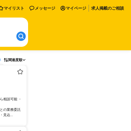
マイリスト
メッセージ
マイページ
求人掲載のご相談
存
関連度順
ら相談可能 ・
サとの業務委託
込...