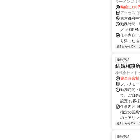
ラーメンゴリ
時給1,31
東京都府中
勤務時間・曜
／ ✅ OP
仕事内容:
り添った 自
週1日からOK
業務委託
結婚相談
株式会社メド
完全歩合制
フルリモー
勤務時間・曜
で、ご自身
設定 お客様
仕事内容:
指定の営業
のヒアリング
週1日からOK
業務委託