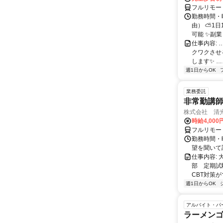
フルリモー
勤務時間・
由） ⛅1
可能 ✨副
仕事内容:
クワクさせ
します✨ …
週1日からOK
業務委託
非常勤講
株式会社 清
時給4,00
フルリモー
勤務時間・曜
望を聞いて
仕事内容:
部 定期試
CBT対策
週1日からOK
アルバイト・パ
ラーメン