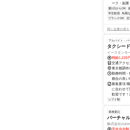
ーク・副業も
週1日からOK
学生歓迎
転勤
ブランクOK
交
同じ企業の求人
アルバイト・パ
タクシー
イースタンモ
時給1,22
交通アクセ
東京都調布
勤務時間・
都合の良い
募集要項 職
に合わせて
歓迎です！2
シフト制
業務委託
バーチャル
株式会社cozor
完全歩合制