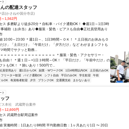
ート
さんの配達スタッフ
店(かさねや国分寺店)
円～1,562円
セス 多磨駅より徒歩20分＊自転車・バイク通勤OK！ ◆週1日～1日3時
食事補助（お弁当）あり◆服装・髪色・ピアスも自由◆正社員登用あり
市
 10:00～23:00 ＊週1日～、1日3時間～ＯＫ！ ＊土日祝のお休みもＯ
日だけ」「土日だけ」「午前だけ」「夕方だけ」など わがままシフトも
マ時間でサクッと勤務...
＝＝＝＝＝＝＝＝＝＝＝＝＝＝＝＝＝ ＊服装・髪色・アクセサリー・
も自由！ ＊週１日～×1日３時間～OK！ 「平日だけ」「午前中だけ」の
トもOK！ ＊賄いあり！500円で...
社員登用あり
週1日からOK
副業・WワークOK
1日4時間以内OK
土日祝のみOK
フリーター歓迎
バイク通勤OK
シフト自由
平日のみOK
学生歓迎
午前
イルOK
有資格者歓迎
夕方
ブランクOK
交通費支給
まかないあり
ート
タッフ
ビス本社 武蔵野台案件
円～12,600円
セス 武蔵野台駅周辺案件
市
 実働時間：1日あたり8時間 平均勤務日数：1ヶ月あたり1日 〜 20日