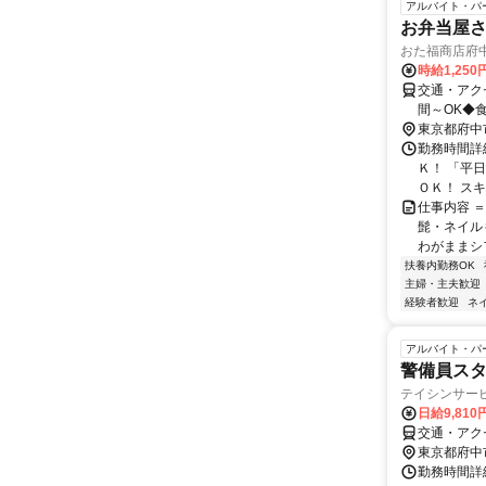
アルバイト・パ
お弁当屋
おた福商店府中
時給1,250
交通・アク
間～OK◆
東京都府中
勤務時間詳細
Ｋ！ 「平
ＯＫ！ スキ
仕事内容 
髭・ネイル
わがままシフ
扶養内勤務OK
主婦・主夫歓迎
経験者歓迎
ネ
アルバイト・パ
警備員ス
テイシンサー
日給9,810
交通・アク
東京都府中
勤務時間詳細