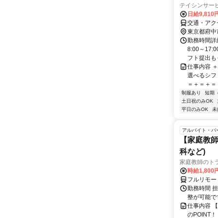
テイシンサー
日給9,810
交通・アク
東京都府中
勤務時間詳細
8:00～1
フト提出もＯ
仕事内容 
選べるシフ
＝＋＝＋＝＋
制服あり
短期
土日祝のみOK
平日のみOK
未
アルバイト・パ
【家庭教師
科など)
家庭教師のト
時給1,800
フルリモー
勤務時間 
整が可能で
仕事内容 
のPOINT