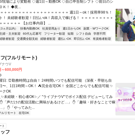
7:00/現場により変動有 ◇週1日～勤務OK ◇自己申告制シフト ◇前日のシ
Ｋ！ ◆夜...
＋＝＋＝＋＝＋＝＋＝＋＝＋＝＋＝＋＝＋＝ 週1日～ok！採用率98％！
ト！ 未経験者歓迎！日払いok！高収入で稼げる！ ＋＝＋＝＋＝＋＝＋
＝＋＝＋＝ 【お仕事内容】 ...
（3ヵ月以内）
扶養内勤務OK
社員登用あり
週1日からOK
副業・WワークOK
主婦・主夫歓迎
60代も応募可
フリーター歓迎
短期
シフト自由
学歴不問
経験者歓迎
交通費全額支給
経験者歓迎
週払いOK
即日払いOK
有資格者歓迎
フ(フルリモート)
ブナウV
円～600,000円
ト
曜日: ⏰勤務時間は自由！ 24時間いつでも配信可能 （深夜・早朝も自
日〜、1日1時間～OK！ ⛺完全在宅OK！ 全国どこからでも配信可能 ✨
ークOK
＼✨未経験・初心者OK✨／ "ライブナウV"でボイス配信 デビューしてみ
 ✋「声だけの配信活動に興味があるけど…」 ✋「趣味・好きなことで稼
」 ✋「やってみた...
フルリモート
在宅OK
ート
タッフ