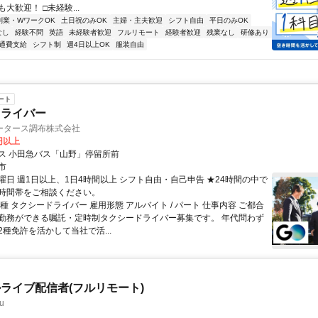
大歓迎！ □未経験...
副業・WワークOK
土日祝のみOK
主婦・主夫歓迎
シフト自由
平日のみOK
なし
経験不問
英語
未経験者歓迎
フルリモート
経験者歓迎
残業なし
研修あり
通費支給
シフト制
週4日以上OK
服装自由
ート
ドライバー
ータース調布株式会社
6円以上
ス 小田急バス「山野」停留所前
市
曜日 週1日以上、1日4時間以上 シフト自由・自己申告 ★24時間の中で
時間帯をご相談ください。
種 タクシードライバー 雇用形態 アルバイト / パート 仕事内容 ご都合
勤務ができる嘱託・定時制タクシードライバー募集です。 年代問わず
種免許を活かして当社で活...
ライブ配信者(フルリモート)
u