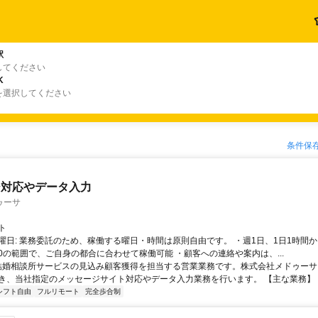
駅
してください
K
を選択してください
条件保
ジ対応やデータ入力
ゥーサ
ト
曜日: 業務委託のため、稼働する曜日・時間は原則自由です。 ・週1日、1日1時間か
4:00の範囲で、ご自身の都合に合わせて稼働可能 ・顧客への連絡や案内は、...
 結婚相談所サービスの見込み顧客獲得を担当する営業業務です。株式会社メドゥー
き、当社指定のメッセージサイト対応やデータ入力業務を行います。 【主な業務】 ・見
シフト自由
フルリモート
完全歩合制