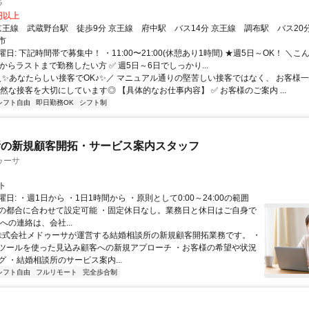
ラ
0円以上
アクセス: 京王線 武蔵野台駅 徒歩9分 京王線 府中駅 バス14分 京王線 調布駅 バス20
市
日: 下記時間帯で募集中！ ・11:00〜21:00(休憩あり1時間) ★週5日～OK！ ＼
ENからラストまで勤務したい方 ✅ 週5日～6日でしっかり...
 ＼✨あなたらしい接客でOK♪✨／ マニュアル通りの堅苦しい接客ではなく、 お客様
然な接客を大切にしています◎ 【具体的なお仕事内容】 ✅ お客様のご案内 ...
シフト自由
即日勤務OK
シフト制
所の新規顧客開拓・サービス案内スタッフ
ゥーサ
ト
日: ・週1日から ・1日1時間から ・原則として0:00～24:00の範囲
の都合に合わせて設定可能 ・固定休日なし。業務日と休日はご自身で
への連絡は、会社...
 株式会社メドゥーサが運営する結婚相談所の新規顧客開拓業務です。 ・
ツールを使った見込み顧客への新規アプローチ ・お客様の希望や状況
 ・結婚相談所のサービス案内...
シフト自由
フルリモート
完全歩合制