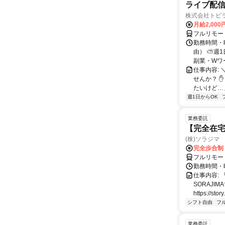
ライブ配信
株式会社トビ
月給2,000
フルリモー
勤務時間・
由） ⛅週1
副業・Wワ
仕事内容: 
せんか？ 
たいけど…」
週1日からOK
業務委託
【完全在宅
(株)ソラジマ
完全歩合制
フルリモー
勤務時間・
仕事内容:
SORAJ
https://story
シフト自由
フ
業務委託