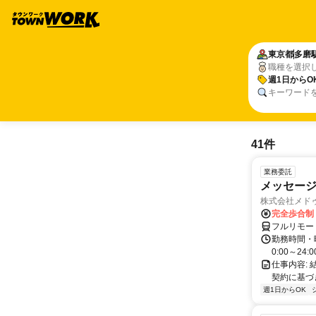
東京都
多磨
職種を選択
週1日からO
キーワード
41件
業務委託
メッセー
株式会社メド
完全歩合制
フルリモー
勤務時間・
0:00～2
仕事内容:
契約に基づ
週1日からOK