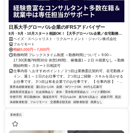
日系大手グローバル企業のIFRSアドバイザー
8月・9月・10月スタート相談OK！【大手グローバル企業／在宅勤務メ
イン／週1～2日勤務】IFRSアドバイザー
ヘイズ・スペシャリスト・リクルートメント・ジャパン株式会社
フルリモート
時給5,000円～7,000円
勤務時間 フレックスタイム制度 ＜勤務時間について＞ 9:00～
17:30(実働7時間30分 休憩1時間) 、稼働週1～２日 ※残業なし ＜勤務
開始時期＞ スタート日相談可
仕事内容 ＼おすすめポイント／ 1つ目は業務委託契約可、在宅勤務メ
イン、週１～２日のお仕事です。 2つ目はご経験・スキルを活かせる
お仕事です。 3つ目は有名企業でのお仕事です。 【 仕事内容 】 ・...
業界未経験者歓迎
週1日からOK
副業・WワークOK
60代も応募可
資格取得支援あり
社会保険あり
産休・育休取得実績あり
バイク通勤OK
学歴不問
即日勤務OK
職場見学可
平日のみOK
賞与年1回あり
経験不問
英語
未経験者歓迎
フルリモート
交通費全額支給
経験者歓迎
残業なし
業務委託