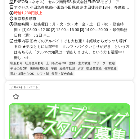
ENEOS(エネオス) セルフ南野SS 株式会社ENEOSモビリニア
アクセス 小田急多摩線/小田急小田原線 唐木田徒歩約18分、多摩都市
モノレール線 多摩センター出口3徒歩約29分
時給1,230円以上
東京都多摩市
勤務時間 ・勤務曜日：月・火・水・木・金・土・日・祝 ・勤務時
間： [1] 08:00～12:00 [2] 12:00～16:00 [3] 14:00～20:00 ・最低勤務
日数（週）：2日 ※...
仕事内容 初めてのアルバイトでも大歓迎！未経験からガッツリ稼げ
る◎ ★男女ともに活躍中!! 「クルマ・バイクいじりが好き」という方
はもちろん「クルマの知識は一切ありません」という方も活躍中！
難しいオ...
制服あり
社員登用あり
土日祝のみOK
主婦・主夫歓迎
フリーター歓迎
平日のみOK
未経験者歓迎
午前
経験者歓迎
夕方
交通費支給
長期歓迎
週2・3日からOK
シフト制
髪型・髪色自由
アルバイト・パート