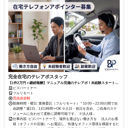
完全在宅のテレアポスタッフ
【1件2万円＋継続報酬】マニュアル完備のテレアポ！未経験スタートの
副業スタッフ活躍中／丁寧なフォロー体制あり
ビズパートナー
フルリモート
完全歩合制
勤務時間・曜日: 業務委託（フルリモート） * 10:00～22:00の間で自
由調整 * 週1日、1日1時間〜OK ※土日・祝日を含め、ご自身のスケ
ジュールに合わせて柔軟に調整可能です。 ※法人様...
仕事内容: ビズパートナーで、場所を選ばない働き方を 法人のお客
様（オフィスや店舗）へお電話し、快適なオフィス環境を構築するた