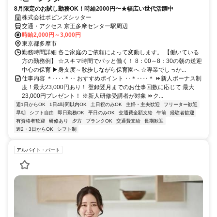
8月限定のお試し勤務OK！時給2000円〜★幅広い世代活躍中
株式会社ポピンズシッター
交通・アクセス 京王多摩センター駅周辺
時給2,000円～3,000円
東京都多摩市
勤務時間詳細 各ご家庭のご依頼によって変動します。 【働いている
方の勤務例】 ☆スキマ時間でパッと働く！ 8：00～8：30の朝の送迎
中心の保育 ▶身支度～散歩しながら保育園へ ☆専業でしっか...
仕事内容 ＊‥‥＊‥ おすすめポイント ‥＊‥‥＊ ⏩新人ボーナス制
度！最大23,000円あり！ 登録翌月までのお仕事回数に応じて 最大
23,000円プレゼント！ ※新人研修受講者が対象 ⏩ク...
週1日からOK
1日4時間以内OK
土日祝のみOK
主婦・主夫歓迎
フリーター歓迎
早朝
シフト自由
即日勤務OK
平日のみOK
交通費全額支給
午前
経験者歓迎
有資格者歓迎
研修あり
夕方
ブランクOK
交通費支給
長期歓迎
週2・3日からOK
シフト制
アルバイト・パート