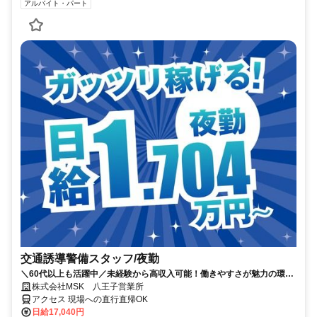
アルバイト・パート
交通誘導警備スタッフ/夜勤
＼60代以上も活躍中／未経験から高収入可能！働きやすさが魅力の環境
で警備員デビューをしませんか！【月収34万円以上可能！日払いも
株式会社MSK 八王子営業所
OK！】勤務3日前迄シフト申請が可能です！週1日～・短期もOK！あな
アクセス 現場への直行直帰OK
たのライフスタイルに合わせてお仕事しませんか！未経験者大歓迎！年
日給17,040円