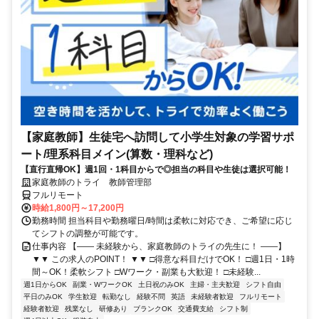
【家庭教師】生徒宅へ訪問して小学生対象の学習サポ
ート/理系科目メイン(算数・理科など)
【直行直帰OK】週1回・1科目からで◎担当の科目や生徒は選択可能！
家庭教師のトライ 教師管理部
フルリモート
時給1,800円～17,200円
勤務時間 担当科目や勤務曜日/時間は柔軟に対応でき、ご希望に応じ
てシフトの調整が可能です。
仕事内容 【―― 未経験から、家庭教師のトライの先生に！ ――】
▼▼ この求人のPOINT！ ▼▼ □得意な科目だけでOK！ □週1日・1時
間～OK！柔軟シフト □Wワーク・副業も大歓迎！ □未経験...
週1日からOK
副業・WワークOK
土日祝のみOK
主婦・主夫歓迎
シフト自由
平日のみOK
学生歓迎
転勤なし
経験不問
英語
未経験者歓迎
フルリモート
経験者歓迎
残業なし
研修あり
ブランクOK
交通費支給
シフト制