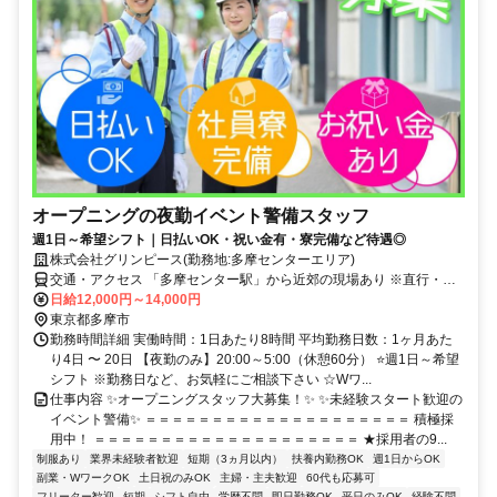
オープニングの夜勤イベント警備スタッフ
週1日～希望シフト｜日払いOK・祝い金有・寮完備など待遇◎
株式会社グリンピース(勤務地:多摩センターエリア)
交通・アクセス 「多摩センター駅」から近郊の現場あり ※直行・直
帰OK
日給12,000円～14,000円
東京都多摩市
勤務時間詳細 実働時間：1日あたり8時間 平均勤務日数：1ヶ月あた
り4日 〜 20日 【夜勤のみ】20:00～5:00（休憩60分） ⭐週1日～希望
シフト ※勤務日など、お気軽にご相談下さい ☆Wワ...
仕事内容 ✨オープニングスタッフ大募集！✨ ✨未経験スタート歓迎の
イベント警備✨ ＝＝＝＝＝＝＝＝＝＝＝＝＝＝＝＝＝＝＝＝ 積極採
用中！ ＝＝＝＝＝＝＝＝＝＝＝＝＝＝＝＝＝＝＝＝ ★採用者の9...
制服あり
業界未経験者歓迎
短期（3ヵ月以内）
扶養内勤務OK
週1日からOK
副業・WワークOK
土日祝のみOK
主婦・主夫歓迎
60代も応募可
フリーター歓迎
短期
シフト自由
学歴不問
即日勤務OK
平日のみOK
経験不問