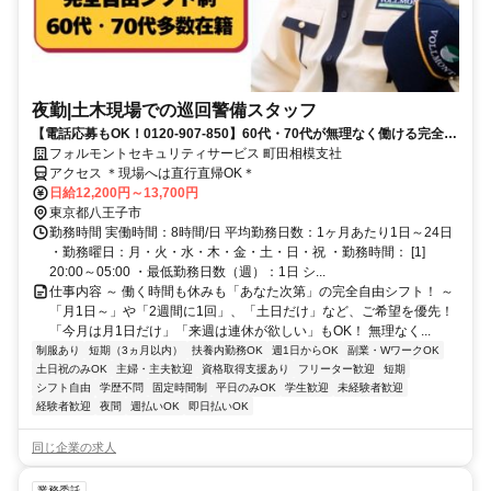
夜勤|土木現場での巡回警備スタッフ
【電話応募もOK！0120-907-850】60代・70代が無理なく働ける完全自
由シフト♪日払いOK♪
フォルモントセキュリティサービス 町田相模支社
アクセス ＊現場へは直行直帰OK＊
日給12,200円～13,700円
東京都八王子市
勤務時間 実働時間：8時間/日 平均勤務日数：1ヶ月あたり1日～24日
・勤務曜日：月・火・水・木・金・土・日・祝 ・勤務時間： [1]
20:00～05:00 ・最低勤務日数（週）：1日 シ...
仕事内容 ～ 働く時間も休みも「あなた次第」の完全自由シフト！ ～
「月1日～」や「2週間に1回」、「土日だけ」など、ご希望を優先！
「今月は月1日だけ」「来週は連休が欲しい」もOK！ 無理なく...
制服あり
短期（3ヵ月以内）
扶養内勤務OK
週1日からOK
副業・WワークOK
土日祝のみOK
主婦・主夫歓迎
資格取得支援あり
フリーター歓迎
短期
シフト自由
学歴不問
固定時間制
平日のみOK
学生歓迎
未経験者歓迎
経験者歓迎
夜間
週払いOK
即日払いOK
同じ企業の求人
業務委託