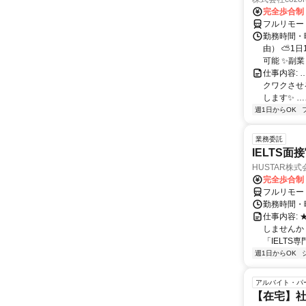
完全歩合制
フルリモー
勤務時間・
由） ⛅1
可能 ✨副
仕事内容:
クワクさせ
します✨ …
週1日からOK
業務委託
IELTS面接
HUSTAR株式
完全歩合制
フルリモー
勤務時間・曜
仕事内容:
しませんか
「IELTS
週1日からOK
アルバイト・パ
【在宅】社