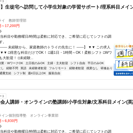
ート
】生徒宅へ訪問して小学生対象の学習サポート/理系科目メイン
ライ 教師管理部
円～17,200円
ト
担当科目や勤務曜日/時間は柔軟に対応でき、ご希望に応じてシフトの調
す。
【―― 未経験から、家庭教師のトライの先生に！ ――】 ▼▼ この求人
！ ▼▼ □得意な科目だけでOK！ □週1日・1時間～OK！柔軟シフト □Wワ
大歓迎！ □未経験...
副業・WワークOK
土日祝のみOK
主婦・主夫歓迎
シフト自由
平日のみOK
なし
経験不問
英語
未経験者歓迎
フルリモート
経験者歓迎
残業なし
研修あり
通費支給
シフト制
週4日以上OK
服装自由
ート
会人講師・オンラインの塾講師/小学生対象/文系科目メイン(
ライン個別指導塾 オンライン事業部
円～6,930円
ト
担当科目や勤務曜日/時間は柔軟に対応でき、ご希望に応じてシフトの調