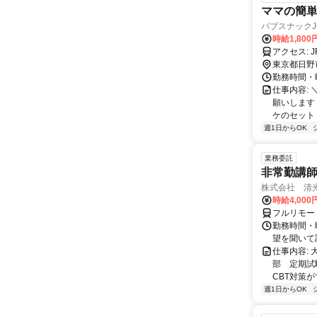
ママの簡
パブスナックJ
時給1,80
ア
東京都日野
勤務時間・曜日
仕事内容:
願いします
ケのセット・
週1日からOK
業務委託
非常勤講
株式会社 清
時給4,00
フルリモー
勤務時間・曜
望を聞いて
仕事内容:
部 定期試
CBT対策
週1日からOK