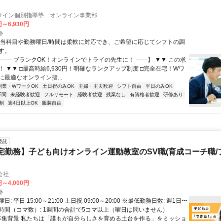
ライン個別指導塾 オンライン事業部
円～6,930円
ト
担当科目や勤務曜日/時間は柔軟に対応でき、ご希望に応じてシフトの調
す。
【―― ブランクOK！オンラインでトライの先生に！ ――】 ▼▼ この求
T！ ▼▼ □最高時給6,930円！明確なランクアップ制度 □完全在宅！Wワ
最適なオンライン指...
副業・WワークOK
土日祝のみOK
主婦・主夫歓迎
シフト自由
平日のみOK
不問
未経験者歓迎
フルリモート
経験者歓迎
残業なし
有資格者歓迎
研修あり
制
週4日以上OK
服装自由
委託
宅勤務】子ども向けオンライン運動教室のSV職(育成コーチ職/
会社
円～4,000円
ト
: 平日 15:00～21:00 土日祝 09:00～20:00 ※最低勤務日数: 週1日〜
時間（コマ数）: 1週間の合計で5コマ以上（曜日は問いません）
 募集背景 私たちは「誰もが自分らしさを育める土台を作る」をミッショ