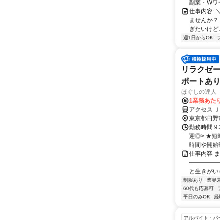
副業・Wワ
仕事内容: 
ませんか？
ぎたいけど…
週1日からOK
リラクゼー
ポートあ
ほぐしの達人
1業務あたり 
アクセス 
東京都日野
勤務時間 9
迎◎> ★短
時間や開始時
仕事内容 
━━━━━
と生きがい
制服あり
業界
60代も応募可
平日のみOK
経
アルバイト・パ