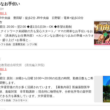
単なお手伝い
OY
0円以上
クセス: JR中央線 豊田駅：徒歩2分 JR中央線 日野駅：電車+徒歩10分
市
: 20:00～翌2:00 ◆週1日/1日3h～OK ◆希望出勤制
 ＼ナイトワーク未経験の方も安心スタート／ ママの簡単なお手伝いをお
！ 《具体的なお仕事内容》 ⭐️カンタンなお酒やおつまみの準備 ⭐️カラオ
盛り上げ ⭐️お客様と...
シフト自由
交通費支給
シフト制
師
光教育総合研究所 (清光編入学院)
0円以上
ト
日: 原則：水曜から日曜 10:00〜20:00の任意の時間、勤務日数もご希
調整します。
 大学退官後の方が多く活躍されています。 【募集内容】医歯薬獣医学
験、進級対策 非常勤講師 ：現在特に物理化学、分析化学等の薬学部
ができる方を募集しています。大学退官後...
シフト自由
フルリモート