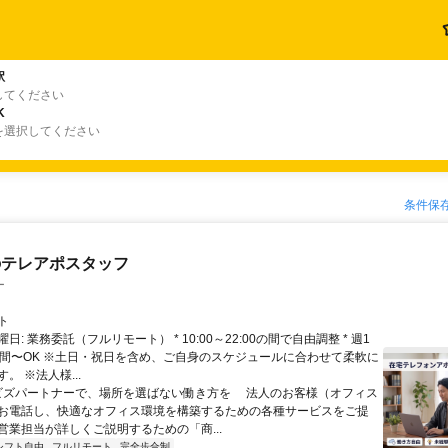
駅
してください
K
を選択してください
条件保
のテレアポスタッフ
ー
ト
日: 業務委託（フルリモート） * 10:00～22:00の間で自由調整 * 週1
時間〜OK ※土日・祝日を含め、ご自身のスケジュールに合わせて柔軟に
。 ※法人様...
 ビズパートナーで、場所を選ばない働き方を 法人のお客様（オフィス
お電話し、快適なオフィス環境を構築するための各種サービスをご提
営業担当が詳しくご説明するための「商...
シフト自由
フルリモート
完全歩合制