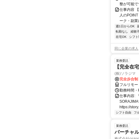
整が可能で
仕事内容 
人のPOIN
ーク・副業に
週1日からOK
転勤なし
経験
在宅OK
シフト
同じ企業の求人
業務委託
【完全在宅
(株)ソラジマ
完全歩合制
フルリモー
勤務時間・
仕事内容:
SORAJ
https://story
シフト自由
フ
業務委託
バーチャル
株式会社cozor