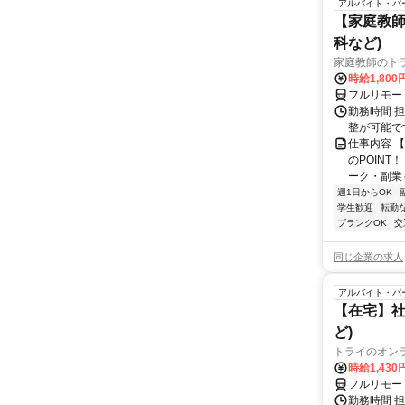
アルバイト・パ
【家庭教師
科など)
家庭教師のト
時給1,800
フルリモー
勤務時間 
整が可能で
仕事内容 
のPOINT
ーク・副業も
週1日からOK
学生歓迎
転勤
ブランクOK
交
同じ企業の求人
アルバイト・パ
【在宅】社
ど)
トライのオン
時給1,430
フルリモー
勤務時間 