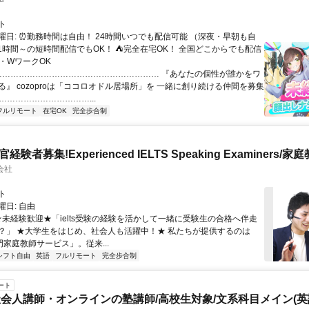
ト
曜日: ⏰勤務時間は自由！ 24時間いつでも配信可能 （深夜・早朝も自
日1時間～の短時間配信でもOK！ ⛺完全在宅OK！ 全国どこからでも配信
業・WワークOK
 …………………………………………………… 『あなたの個性が誰かをワ
る』 cozoproは「ココロオドル居場所」を 一緒に創り続ける仲間を募集
……………………………...
フルリモート
在宅OK
完全歩合制
官経験者募集!Experienced IELTS Speaking Examiners/家
会社
ト
日: 自由
 ★未経験歓迎★「ielts受験の経験を活かして一緒に受験生の合格へ伴走
？」 ★大学生をはじめ、社会人も活躍中！★ 私たちが提供するのは
専門家庭教師サービス」。従来...
シフト自由
英語
フルリモート
完全歩合制
ート
会人講師・オンラインの塾講師/高校生対象/文系科目メイン(