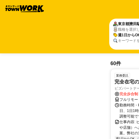
東京都
豊田
職種を選択
週1日からO
キーワード
60件
業務委託
完全在宅
ビズパートナ
完全歩合制
フルリモー
勤務時間・曜
日、1日1
調整可能です
仕事内容:
や店舗）へ
案。弊社の
週1日からOK