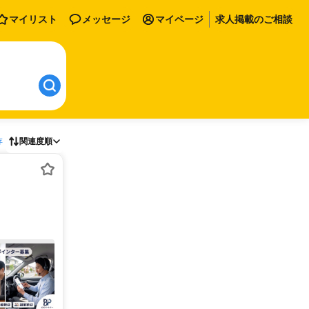
マイリスト
メッセージ
マイページ
求人掲載のご相談
存
関連度順