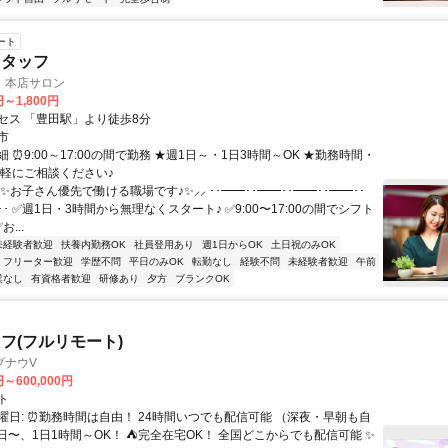
ート
スタッフ
 本店サロン
円～1,800円
セス 「豊田駅」より徒歩8分
市
 ⏰9:00～17:00の間で勤務 ★週1日～・1日3時間～OK ★勤務時間・
気軽にご相談ください♪
⸜✨お子さん優先で働ける職場です♪✨⸝⸝ ･･━━･･━━･･━━･･━━･･
･･ ✅週1日・3時間から無理なくスタート♪ ✅9:00〜17:00の間でシフト
お...
未経験者歓迎
扶養内勤務OK
社員登用あり
週1日からOK
土日祝のみOK
フリーター歓迎
学歴不問
平日のみOK
転勤なし
経験不問
未経験者歓迎
午前
業なし
有資格者歓迎
研修あり
夕方
ブランクOK
フ(フルリモート)
ブナウV
円～600,000円
ト
曜日: ⏰勤務時間は自由！ 24時間いつでも配信可能 （深夜・早朝も自
日〜、1日1時間～OK！ ⛺完全在宅OK！ 全国どこからでも配信可能 ✨