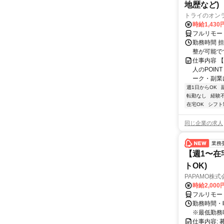
地歴など)
トライのオン
時給1,430
フルリモー
勤務時間 
整が可能で
仕事内容 
人のPOIN
ーク・副業に
週1日からOK
転勤なし
経験
在宅OK
シフト
同じ企業の求人
業務
【週1〜在
トOK)
PAPAMO株式
時給2,000
フルリモー
勤務時間・曜日
※最低勤務
仕事内容: