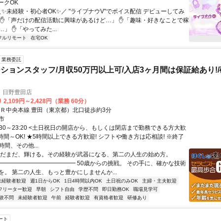
ークOK
＼✨未経験・初心者OK✨／ "ライブナウV"でボイス配信 デビューしてみ
 ✋「声だけの配信活動に興味があるけど…」 ✋「趣味・好きなことで稼
」 ✋「やってみた...
フルリモート
在宅OK
業務委託
ションスタッフ/月収50万円以上可/入店3ヶ月間は保証給あり!
り
 日野豊田店
2,109円～2,428円（業務 60分）
ＪＲ中央本線 豊田（東京都）北口徒歩約3分
市
:30～23:20 <土日祝日の開店から、もしくは閉店まで勤務できる方大歓
時間～OK! ★5時間以上できる方歓迎! シフトや働き方は応相談! ※終了
間、その他...
まだまだ、輝ける。その経験が武器になる、第二の人生の始め方。
━━━━━━━━━━━━━ 50歳からの挑戦。 その手に、確かな技術
を。 第二の人生、もっと豊かにしませんか...
未経験者歓迎
週1日からOK
1日4時間以内OK
土日祝のみOK
主婦・主夫歓迎
フリーター歓迎
早朝
シフト自由
学歴不問
即日勤務OK
職場見学可
験不問
未経験者歓迎
午前
経験者歓迎
有資格者歓迎
研修あり
ート