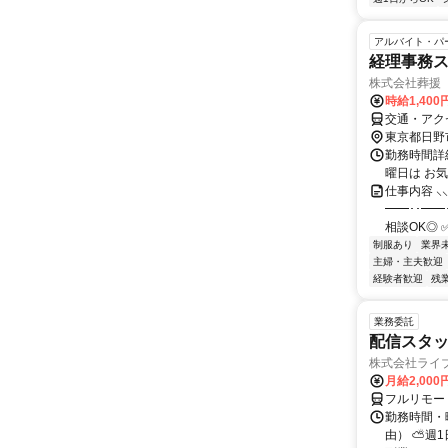
アルバイト・パ
経理事務
株式会社葬援
時給1,400
交通・アク
東京都日野
勤務時間詳細
曜日は お
仕事内容 ⸜
━━･･━━
相談OK◎ ✅
制服あり
業界
主婦・主夫歓迎
経験者歓迎
残
業務委託
配信スタッ
株式会社ライ
月給2,000
フルリモー
勤務時間・
由） ⛅週1