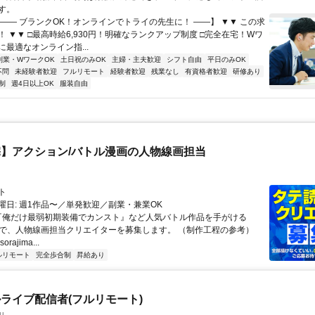
す。
【―― ブランクOK！オンラインでトライの先生に！ ――】 ▼▼ この求
T！ ▼▼ □最高時給6,930円！明確なランクアップ制度 □完全在宅！Wワ
最適なオンライン指...
副業・WワークOK
土日祝のみOK
主婦・主夫歓迎
シフト自由
平日のみOK
不問
未経験者歓迎
フルリモート
経験者歓迎
残業なし
有資格者歓迎
研修あり
制
週4日以上OK
服装自由
】アクション/バトル漫画の人物線画担当
ト
曜日: 週1作品〜／単発歓迎／副業・兼業OK
 『俺だけ最弱初期装備でカンスト』など人気バトル作品を手がける
IMAで、人物線画担当クリエイターを募集します。 （制作工程の参考）
.sorajima...
ルリモート
完全歩合制
昇給あり
ライブ配信者(フルリモート)
u