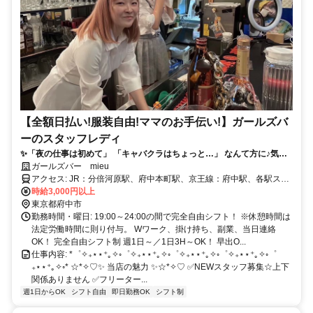
【全額日払い!服装自由!ママのお手伝い!】ガールズバ
ーのスタッフレディ
✨「夜の仕事は初めて」 「キャバクラはちょっと…」 なんて方に♪気軽
なカウンターレディ♪
ガールズバー mieu
アクセス: JR：分倍河原駅、府中本町駅、京王線：府中駅、各駅ス
グ！
時給3,000円以上
東京都府中市
勤務時間・曜日: 19:00～24:00の間で完全自由シフト！ ※休憩時間は
法定労働時間に則り付与。 Wワーク、掛け持ち、副業、当日連絡
OK！ 完全自由シフト制 週1日～／1日3H～OK！ 早出O...
仕事内容: *゜✧₊⋆⋆⁺｡✧◦゜✧₊⋆⋆⁺｡✧◦゜✧₊⋆⋆⁺｡✧◦゜✧₊⋆⋆⁺｡✧◦゜
₊⋆⋆⁺｡✧◦* ☆*✧♡✨ 当店の魅力 ✨☆*✧♡ ✅NEWスタッフ募集☆上下
関係ありません ✅フリーター...
週1日からOK
シフト自由
即日勤務OK
シフト制