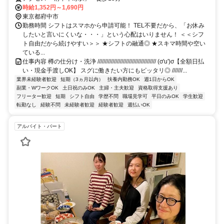
時給1,352円～1,690円
東京都府中市
勤務時間 シフトはスマホから申請可能！ TEL不要だから、「お休み
したいと言いにくいな・・・」という心配はいりません！ ＜＜シフ
ト自由だから続けやすい＞＞ ★シフトの融通◎ ★スキマ時間や空い
ている...
仕事内容 樽の仕分け・洗浄 /////////////////////////////////////// (σ'u')σ【全額日払
い・現金手渡しOK】 スグに働きたい方にもピッタリ◎ ///////...
業界未経験者歓迎
短期（3ヵ月以内）
扶養内勤務OK
週1日からOK
副業・WワークOK
土日祝のみOK
主婦・主夫歓迎
資格取得支援あり
フリーター歓迎
短期
シフト自由
学歴不問
職場見学可
平日のみOK
学生歓迎
転勤なし
経験不問
未経験者歓迎
経験者歓迎
週払いOK
アルバイト・パート