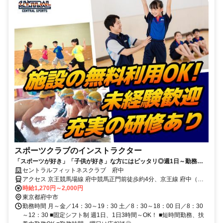
スポーツクラブのインストラクター
「スポーツが好き」「子供が好き」な方にはピッタリ◎週1日～勤務
OK！未経験歓迎♪
セントラルフィットネスクラブ 府中
アクセス 京王競馬場線 府中競馬正門前徒歩約4分、京王線 府中（東
京都）徒歩約9分、京王競馬場線 東府中南口徒歩約11分
時給1,270円～2,000円
東京都府中市
勤務時間 月～金／14：30～19：30 土／8：30～18：00 日／8：30
～12：30 ■固定シフト制 週1日、1日3時間～OK！ ■短時間勤務、扶