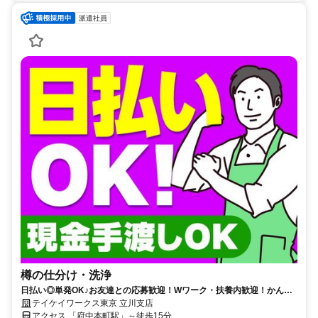
派遣社員
樽の仕分け・洗浄
日払い◎単発OK♪お友達との応募歓迎！Wワーク・扶養内歓迎！かんた
んWEB登録で好きな時に働ける♪
テイケイワークス東京 立川支店
アクセス 「府中本町駅」～徒歩15分