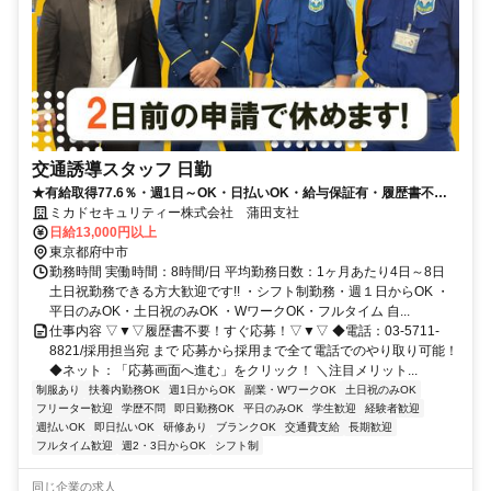
交通誘導スタッフ 日勤
★有給取得77.6％・週1日～OK・日払いOK・給与保証有・履歴書不要
★
ミカドセキュリティー株式会社 蒲田支社
日給13,000円以上
東京都府中市
勤務時間 実働時間：8時間/日 平均勤務日数：1ヶ月あたり4日～8日
土日祝勤務できる方大歓迎です!! ・シフト制勤務・週１日からOK ・
平日のみOK・土日祝のみOK ・WワークOK・フルタイム 自...
仕事内容 ▽▼▽履歴書不要！すぐ応募！▽▼▽ ◆電話：03-5711-
8821/採用担当宛 まで 応募から採用まで全て電話でのやり取り可能！
◆ネット：「応募画面へ進む」をクリック！ ＼注目メリット...
制服あり
扶養内勤務OK
週1日からOK
副業・WワークOK
土日祝のみOK
フリーター歓迎
学歴不問
即日勤務OK
平日のみOK
学生歓迎
経験者歓迎
週払いOK
即日払いOK
研修あり
ブランクOK
交通費支給
長期歓迎
フルタイム歓迎
週2・3日からOK
シフト制
同じ企業の求人