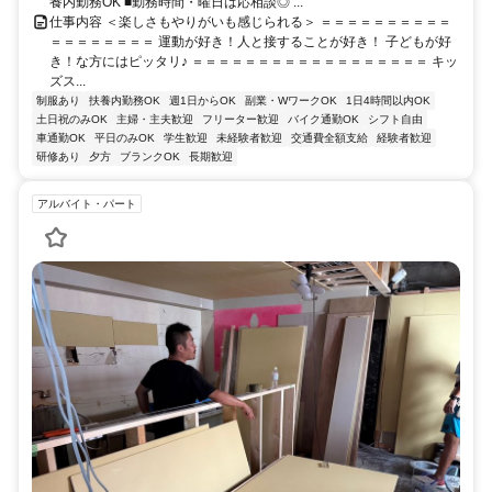
養内勤務OK ■勤務時間・曜日は応相談◎ ...
仕事内容 ＜楽しさもやりがいも感じられる＞ ＝＝＝＝＝＝＝＝＝＝
＝＝＝＝＝＝＝＝ 運動が好き！人と接することが好き！ 子どもが好
き！な方にはピッタリ♪ ＝＝＝＝＝＝＝＝＝＝＝＝＝＝＝＝＝＝ キッ
ズス...
制服あり
扶養内勤務OK
週1日からOK
副業・WワークOK
1日4時間以内OK
土日祝のみOK
主婦・主夫歓迎
フリーター歓迎
バイク通勤OK
シフト自由
車通勤OK
平日のみOK
学生歓迎
未経験者歓迎
交通費全額支給
経験者歓迎
研修あり
夕方
ブランクOK
長期歓迎
アルバイト・パート