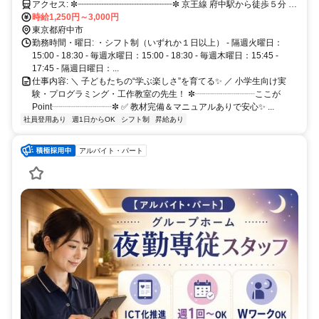
水・隔週日で週1日〜OK！子ども好きな方歓迎☆
アクセス: ✼┈┈┈┈┈┈┈┈┈┈┈┈┈┈┈┈┈┈┈✼ 京王線 府中駅から徒歩５分 武
蔵野線 北府中駅から徒歩10分 南武線、武蔵野線 府中本町駅から徒歩
時給1,250円～3,000円
東京都府中市
12分 ✼┈┈┈┈┈┈┈┈┈┈┈┈┈┈┈┈┈┈┈✼
勤務時間・曜日: ・シフト制（いずれか１日以上） - 隔週火曜日：
15:00 - 18:30 - 毎週水曜日：15:00 - 18:30 - 毎週木曜日：15:45 -
17:45 - 隔週日曜日：...
仕事内容: ＼ 子どもたちの“学ぶ楽しさ”を育てる✨ ／ 小学生向け実
験・プログラミング・工作教室の先生！ ✼┈┈┈┈┈┈┈ここが
Point┈┈┈┈┈┈┈✼ ✅ 教材完備＆マニュアルありで安心✨ ...
社員登用あり
週1日からOK
シフト制
昇給あり
アルバイト・パート