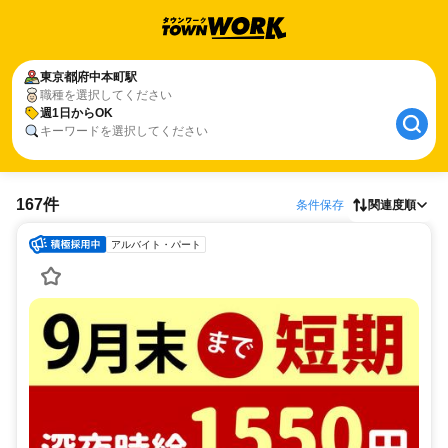
東京都
府中本町駅
職種を選択してください
週1日からOK
キーワードを選択してください
167件
条件保存
関連度順
アルバイト・パート