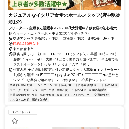
カジュアルなイタリア食堂のホールスタッフ(府中駅徒
歩1分)
フリーター・主婦さん活躍中☆20・30代大活躍中☆飲食店の初心者大歓
迎！
ヴィーノ・エ・ラーボ 府中店(株式会社ボウチラ)
交通アクセス 最寄駅：府中駅 「京王線府中駅」徒歩1分「JR府中本
町駅」徒歩7分★駅高架下！ぷらりと京王府中施設内！ 雨の日でも濡
時給1,250円以上
れずに出勤ラクラク♪ 分倍河原駅、西国分寺駅、国分寺駅などからも
東京都府中市
アクセス良好です！
勤務時間 シフト制 10：00～23：00（シフト制） 早番:10時～19時/
遅番:14時～23時(1日実働8h) と言う働き方も選べます。 ※遅番でも
ラストオーダーをしっかりととりますので 「終...
仕事内容 ★組織体制変更に伴い新規スタッフ大募集★ ●フリーター・
主婦さん活躍中● ◤￣￣￣✦おすすめPOINT✦ ￣￣￣￣￣◥ ✅意外と
シンプルな業務で始めやすい✨ ✅働きやすい◎柔軟シフト ✅...
業界未経験者歓迎
ランチタイム
週1日からOK
1日4時間以内OK
土日祝のみOK
フリーター歓迎
シフト自由
午後
学歴不問
平日のみOK
未経験者歓迎
交通費全額支給
午前
経験者歓迎
夜間
月1シフト提出
夕方
交通費支給
フルタイム歓迎
駅近5分以内
アルバイト・パート