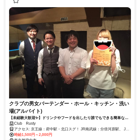
クラブの男女バーテンダー・ホール・キッチン・洗い
場(アルバイト)
【未経験大歓迎✨】ドリンクやフードを出したり誰でもできる簡単な
STAFF♪
Club Rusty
アクセス: 京王線：府中駅・北口スグ！ JR南武線：分倍河原駅、 JR
武蔵野線：府中本町駅、 上記からも歩いてスグ！ 中央線、小田急
時給1,500円～2,000円