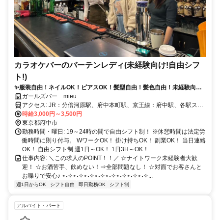
カラオケバーのバーテンレディ(未経験向け!自由シフ
ト!)
✨服装自由！ネイルOK！ピアスOK！髪型自由！髪色自由！未経験向け
の気軽なカウンターレディ♪
ガールズバー mieu
アクセス: JR：分倍河原駅、府中本町駅、京王線：府中駅、各駅ス
グ！
時給3,000円～3,500円
東京都府中市
勤務時間・曜日: 19～24時の間で自由シフト制！ ※休憩時間は法定労
働時間に則り付与。 WワークOK！ 掛け持ちOK！ 副業OK！ 当日連絡
OK！ 自由シフト制 週1日～OK！ 1日3H～OK！...
仕事内容: ＼この求人のPOINT！！／ ☆ナイトワーク未経験者大歓
迎！ ☆お酒苦手、飲めない！⇒全部問題なし！ ☆対面でお客さんと
お喋りで安心♪ ⋆˖✧⋆˖✧⋆˖✧⋆˖✧⋆˖✧⋆˖✧⋆˖✧⋆˖✧...
週1日からOK
シフト自由
即日勤務OK
シフト制
アルバイト・パート