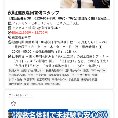
夜勤|施設巡回警備スタッフ
【電話応募もOK！0120-907-850】60代・70代が無理なく働ける完全自
由シフト♪日払いOK♪
フォルモントセキュリティサービス 八王子支社
アクセス ＊現場へは直行直帰OK＊
日給12,200円～13,700円
東京都府中市
勤務時間 実働時間：8時間/日 平均勤務日数：1ヶ月あたり1日～24日
・勤務曜日：月・火・水・木・金・土・日・祝 ・勤務時間： [1]
20:00～05:00 ・最低勤務日数（週）：1日 シ...
仕事内容 ～ 働く時間も休みも「あなた次第」の完全自由シフト！ ～
「月1日～」や「2週間に1回」、「土日だけ」など、ご希望を優先！
「今月は月1日だけ」「来週は連休が欲しい」もOK！ 無理なく...
制服あり
短期（3ヵ月以内）
扶養内勤務OK
週1日からOK
副業・WワークOK
土日祝のみOK
主婦・主夫歓迎
資格取得支援あり
フリーター歓迎
短期
シフト自由
学歴不問
固定時間制
平日のみOK
学生歓迎
未経験者歓迎
経験者歓迎
夜間
週払いOK
即日払いOK
アルバイト・パート