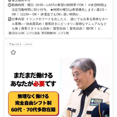
線、 聖蹟桜ヶ丘駅、京王八王子駅、立川駅 西国分寺駅、三鷹駅、吉
東京都府中市
祥寺駅、調布駅 布田駅、仙川駅、千歳烏山駅、明大前駅 京王多摩セ
勤務時間・曜日: 19:00～LASTの希望の時間帯でOK！ ※休憩時間は
ンター駅、登戸駅、溝の口駅など 各方面からもアクセス便利。
法定労働時間に則り付与。 ★時間や曜日は希望優先します♪ 週1日～
OK！ 1日3H～OK！ 終電迄でもOK♪ 遅い時間か...
仕事内容: ドリンクやフードを出したり、 誰にでも出来る簡単なホー
ル業務♪ ✅自由度高め！接客好きにピッタリ♪ 面倒なマニュアルなど
も無く接客スタイルも自由！ 髪型自由！ 髪色自由！ 髭OK！ ピ...
週1日からOK
シフト自由
即日勤務OK
シフト制
アルバイト・パート