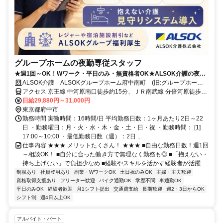
グループホームの夜勤専従スタッフ
★週1回～OK！Wワーク・平日のみ・無資格者OK★ALSOK介護の夜勤
介護スタッフ
ALSOK介護 ALSOKグループホーム府中南町 (旧:グループホーム
みんなの家・府中南町)
アクセス 京王線 中河原南口徒歩約15分、ＪＲ南武線 分倍河原徒歩約
17分、ＪＲ武蔵野線 府中本町徒歩約18分
日給29,880円～31,000円
東京都府中市
勤務時間 実働時間：16時間/日 平均勤務日数：1ヶ月あたり2日～22
日 ・勤務曜日：月・火・水・木・金・土・日・祝 ・勤務時間： [1]
17:00～10:00 ・最低勤務日数（週）：2日 ...
仕事内容 ★★★ メリットたくさん！ ★★★ ■自由な勤務日数！週1回
～相談OK！ ■自分に合った働き方で無理なく勤務も◎ ■「抱えない・
持ち上げない」で負担少なめ ■経験やスキルを活かす経験者が活躍...
制服あり
社員登用あり
副業・WワークOK
土日祝のみOK
主婦・主夫歓迎
資格取得支援あり
フリーター歓迎
バイク通勤OK
学歴不問
車通勤OK
平日のみOK
経験者歓迎
月1シフト提出
交通費支給
長期歓迎
週2・3日からOK
シフト制
週4日以上OK
アルバイト・パート