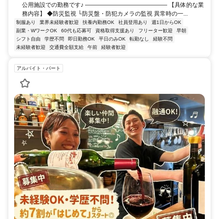
公用施設での勤務です♪ ―――――――――――――― 【具体的な業
務内容】 ◆防災監視 └防災盤・防犯カメラの監視 異常時の一...
制服あり
業界未経験者歓迎
扶養内勤務OK
社員登用あり
週1日からOK
副業・WワークOK
60代も応募可
資格取得支援あり
フリーター歓迎
早朝
シフト自由
学歴不問
即日勤務OK
平日のみOK
転勤なし
経験不問
未経験者歓迎
交通費全額支給
午前
経験者歓迎
アルバイト・パート