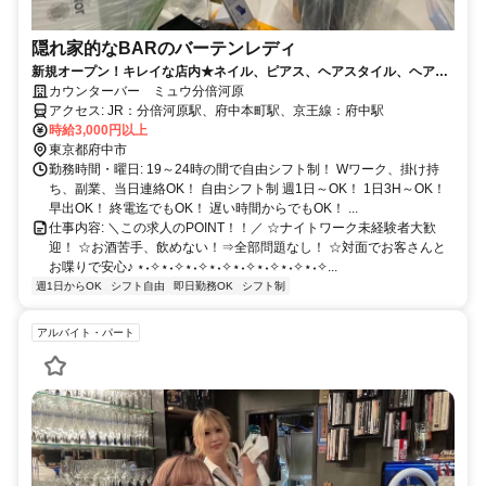
隠れ家的なBARのバーテンレディ
新規オープン！キレイな店内★ネイル、ピアス、ヘアスタイル、ヘアカ
ラーも自由☆
カウンターバー ミュウ分倍河原
アクセス: JR：分倍河原駅、府中本町駅、京王線：府中駅
時給3,000円以上
東京都府中市
勤務時間・曜日: 19～24時の間で自由シフト制！ Wワーク、掛け持
ち、副業、当日連絡OK！ 自由シフト制 週1日～OK！ 1日3H～OK！
早出OK！ 終電迄でもOK！ 遅い時間からでもOK！ ...
仕事内容: ＼この求人のPOINT！！／ ☆ナイトワーク未経験者大歓
迎！ ☆お酒苦手、飲めない！⇒全部問題なし！ ☆対面でお客さんと
お喋りで安心♪ ⋆˖✧⋆˖✧⋆˖✧⋆˖✧⋆˖✧⋆˖✧⋆˖✧⋆˖✧...
週1日からOK
シフト自由
即日勤務OK
シフト制
アルバイト・パート