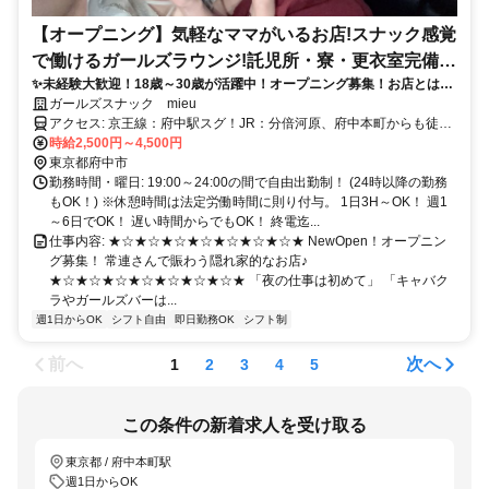
【オープニング】気軽なママがいるお店!スナック感覚
で働けるガールズラウンジ!託児所・寮・更衣室完備!
✨未経験大歓迎！18歳～30歳が活躍中！オープニング募集！お店とは別
服装自由!19時OPEN!日払い!
フロアにあるスタッフルームや更衣室も自慢！託児所・寮も完備！楽し
ガールズスナック mieu
い客層♪ゆる系♪
アクセス: 京王線：府中駅スグ！JR：分倍河原、府中本町からも徒歩
圏内！
時給2,500円～4,500円
東京都府中市
勤務時間・曜日: 19:00～24:00の間で自由出勤制！ (24時以降の勤務
もOK！) ※休憩時間は法定労働時間に則り付与。 1日3H～OK！ 週1
～6日でOK！ 遅い時間からでもOK！ 終電迄...
仕事内容: ★☆★☆★☆★☆★☆★☆★☆★ NewOpen！オープニン
グ募集！ 常連さんで賑わう隠れ家的なお店♪
★☆★☆★☆★☆★☆★☆★☆★ 「夜の仕事は初めて」 「キャバク
ラやガールズバーは...
週1日からOK
シフト自由
即日勤務OK
シフト制
前へ
次へ
1
2
3
4
5
この条件の新着求人を受け取る
東京都 / 府中本町駅
週1日からOK