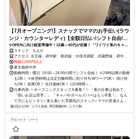
【7月オープニング!】スナックでママのお手伝い(ラウ
ンジ・カウンターレディ)【全額日払い!シフト自由!服
✨OPENに向け鋭意準備中！18歳～40代が在籍！「ワイワイ系のキャバ
装自由!ジーパン〇!18歳~40代在籍!】
はガルバはちょっと…」「夜の仕事は初めて…」なんて方にピッタリ♪
スナック もえか
アクセス: 京王線：府中駅、南武線：分倍河原駅、武蔵野線：府中本
町駅
時給2,000円以上
東京都府中市
勤務時間・曜日: 19:00～24:00の間でシフト自由！ ※24時以降の勤務
もOK！ ※休憩時間は法定労働時間に則り付与 WワークOK！ 掛け持
ちOK！ 副業OK！ 当日連絡OK！ 1日3時間～...
仕事内容: ✨オープニングスタッフ大募集！✨ 「夜の仕事は初めて」
「煩いお店は苦手…」 「キャバやガールズバーはもう卒業！」 なん
て方にもピッタリ♪ 落ち着いた雰囲気のスナック♪ ママの常連さん...
週1日からOK
シフト自由
即日勤務OK
シフト制
アルバイト・パート