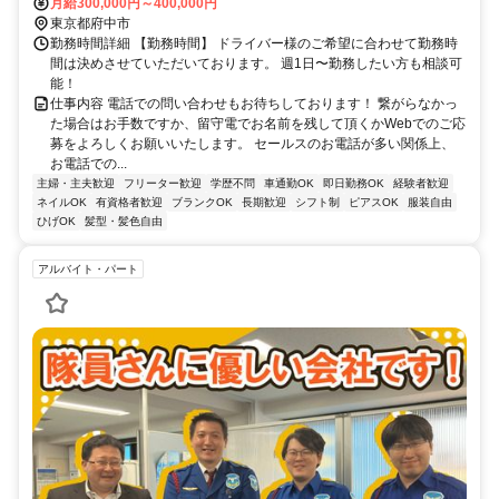
月給300,000円～400,000円
東京都府中市
勤務時間詳細 【勤務時間】 ドライバー様のご希望に合わせて勤務時
間は決めさせていただいております。 週1日〜勤務したい方も相談可
能！
仕事内容 電話での問い合わせもお待ちしております！ 繋がらなかっ
た場合はお手数ですか、留守電でお名前を残して頂くかWebでのご応
募をよろしくお願いいたします。 セールスのお電話が多い関係上、
お電話での...
主婦・主夫歓迎
フリーター歓迎
学歴不問
車通勤OK
即日勤務OK
経験者歓迎
ネイルOK
有資格者歓迎
ブランクOK
長期歓迎
シフト制
ピアスOK
服装自由
ひげOK
髪型・髪色自由
アルバイト・パート