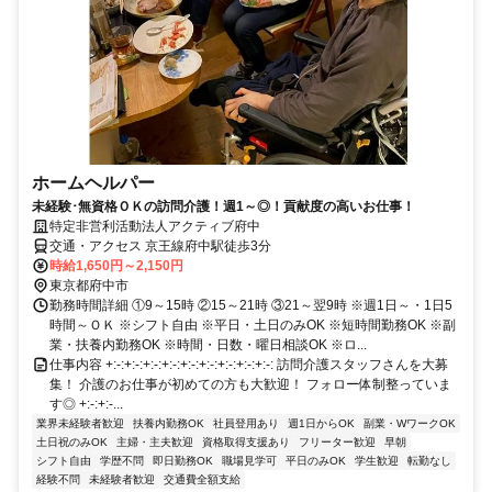
ホームヘルパー
未経験･無資格ＯＫの訪問介護！週1～◎！貢献度の高いお仕事！
特定非営利活動法人アクティブ府中
交通・アクセス 京王線府中駅徒歩3分
時給1,650円～2,150円
東京都府中市
勤務時間詳細 ①9～15時 ②15～21時 ③21～翌9時 ※週1日～・1日5
時間～ＯＫ ※シフト自由 ※平日・土日のみOK ※短時間勤務OK ※副
業・扶養内勤務OK ※時間・日数・曜日相談OK ※ロ...
仕事内容 +:-:+:-:+:-:+:-:+:-:+:-:+:-:+:-:+:-: 訪問介護スタッフさんを大募
集！ 介護のお仕事が初めての方も大歓迎！ フォロー体制整っていま
す◎ +:-:+:-...
業界未経験者歓迎
扶養内勤務OK
社員登用あり
週1日からOK
副業・WワークOK
土日祝のみOK
主婦・主夫歓迎
資格取得支援あり
フリーター歓迎
早朝
シフト自由
学歴不問
即日勤務OK
職場見学可
平日のみOK
学生歓迎
転勤なし
経験不問
未経験者歓迎
交通費全額支給