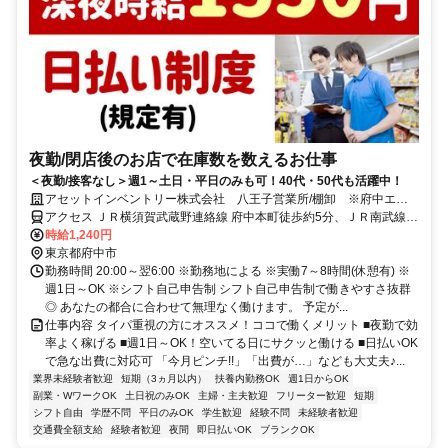
夜勤/閉店後のお店で在庫数を数えるお仕事
＜夜勤/接客なし＞週1～土日・平日のみも可！40代・50代も活躍中！
アセットインベントリー株式会社 八王子営業所/棚卸 ※府中エリ
ア管轄
アクセス ＪＲ横須賀武蔵野連絡線 府中本町徒歩約5分、ＪＲ南武線
府中本町徒歩約5分、ＪＲ武蔵野線 府中本町徒歩約5分 府中市及び近
時給1,240円
隣エリア
東京都府中市
勤務時間 20:00～翌6:00 ※勤務地による ※実働7～8時間(休憩有) ※
週1日～OK ※シフト自己申告制 シフト自己申告制で働きやすさ抜群
◎ あなたの都合に合わせて無理なく働けます。 予定が...
仕事内容 タイパ重視の方にオススメ！ココで働くメリット ■夜勤で効
率よく稼げる ■週1日～OK！空いてる日にサクッと働ける ■日払いOK
で急な出費に対応可 「今月ピンチ!!」「出費が…」なども大丈夫♪...
業界未経験者歓迎
短期（3ヵ月以内）
扶養内勤務OK
週1日からOK
副業・WワークOK
土日祝のみOK
主婦・主夫歓迎
フリーター歓迎
短期
シフト自由
学歴不問
平日のみOK
学生歓迎
経験不問
未経験者歓迎
交通費全額支給
経験者歓迎
夜間
即日払いOK
ブランクOK