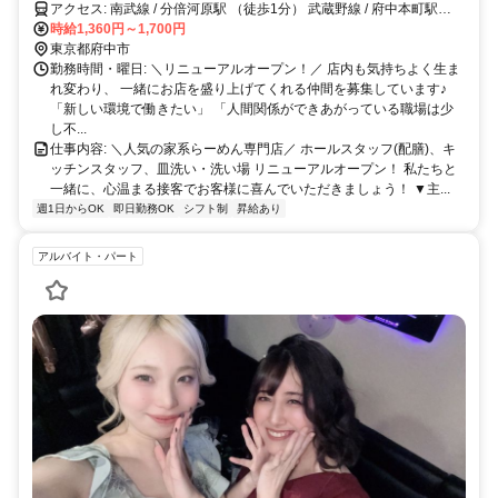
アクセス: 南武線 / 分倍河原駅 （徒歩1分） 武蔵野線 / 府中本町駅
時給1,360円～1,700円
（徒歩12分） 京王線 / 府中駅 （徒歩15分）
東京都府中市
勤務時間・曜日: ＼リニューアルオープン！／ 店内も気持ちよく生ま
れ変わり、 一緒にお店を盛り上げてくれる仲間を募集しています♪
「新しい環境で働きたい」 「人間関係ができあがっている職場は少
し不...
仕事内容: ＼人気の家系らーめん専門店／ ホールスタッフ(配膳)、キ
ッチンスタッフ、皿洗い・洗い場 リニューアルオープン！ 私たちと
一緒に、心温まる接客でお客様に喜んでいただきましょう！ ▼主...
週1日からOK
即日勤務OK
シフト制
昇給あり
アルバイト・パート