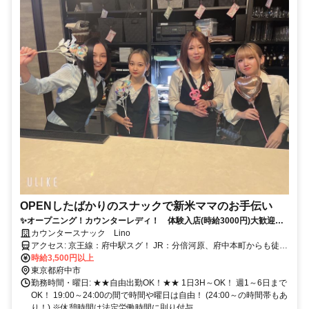
OPENしたばかりのスナックで新米ママのお手伝い
✨オープニング！カウンターレディ！ 体験入店(時給3000円)大歓迎！
自由出勤！全額日払い！
カウンタースナック Lino
アクセス: 京王線：府中駅スグ！ JR：分倍河原、府中本町からも徒歩
圏内！
時給3,500円以上
東京都府中市
勤務時間・曜日: ★★自由出勤OK！★★ 1日3H～OK！ 週1～6日まで
OK！ 19:00～24:00の間で時間や曜日は自由！ (24:00～の時間帯もあ
り！) ※休憩時間は法定労働時間に則り付与...