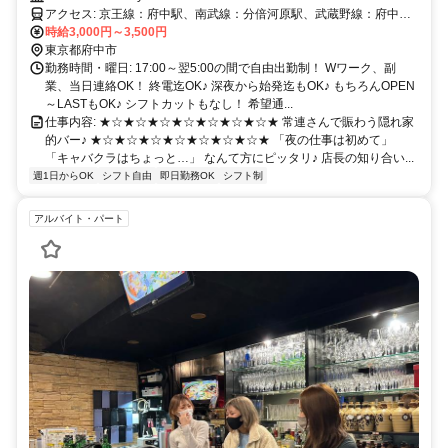
アクセス: 京王線：府中駅、南武線：分倍河原駅、武蔵野線：府中本
町駅、各駅スグ！
時給3,000円～3,500円
東京都府中市
勤務時間・曜日: 17:00～翌5:00の間で自由出勤制！ Wワーク、副
業、当日連絡OK！ 終電迄OK♪ 深夜から始発迄もOK♪ もちろんOPEN
～LASTもOK♪ シフトカットもなし！ 希望通...
仕事内容: ★☆★☆★☆★☆★☆★☆★☆★ 常連さんで賑わう隠れ家
的バー♪ ★☆★☆★☆★☆★☆★☆★☆★ 「夜の仕事は初めて」
「キャバクラはちょっと…」 なんて方にピッタリ♪ 店長の知り合い...
週1日からOK
シフト自由
即日勤務OK
シフト制
アルバイト・パート