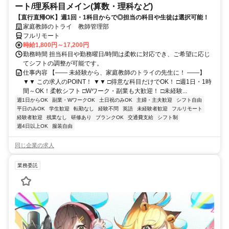
ート/理系科目メイン(算数・理科など)
【直行直帰OK】週1回・1科目からで◎担当の科目や生徒は選択可能！
家庭教師のトライ 教師管理部
フルリモート
時給1,800円～17,200円
勤務時間 担当科目や勤務曜日/時間は柔軟に対応でき、ご希望に応じ
てシフトの調整が可能です。
仕事内容 【―― 未経験から、家庭教師のトライの先生に！ ――】
▼▼ この求人のPOINT！ ▼▼ □得意な科目だけでOK！ □週1日・1時
間～OK！柔軟シフト □Wワーク・副業も大歓迎！ □未経験...
週1日からOK
副業・WワークOK
土日祝のみOK
主婦・主夫歓迎
シフト自由
平日のみOK
学生歓迎
転勤なし
経験不問
英語
未経験者歓迎
フルリモート
経験者歓迎
残業なし
研修あり
ブランクOK
交通費支給
シフト制
週4日以上OK
服装自由
同じ企業の求人
業務委託