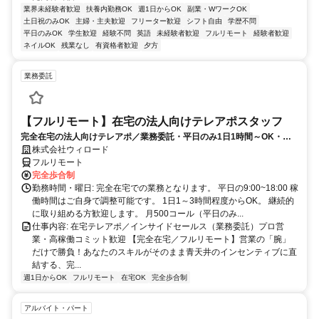
業界未経験者歓迎
扶養内勤務OK
週1日からOK
副業・WワークOK
土日祝のみOK
主婦・主夫歓迎
フリーター歓迎
シフト自由
学歴不問
平日のみOK
学生歓迎
経験不問
英語
未経験者歓迎
フルリモート
経験者歓迎
ネイルOK
残業なし
有資格者歓迎
夕方
業務委託
【フルリモート】在宅の法人向けテレアポスタッフ
完全在宅の法人向けテレアポ／業務委託・平日のみ1日1時間～OK・成
果報酬あり／新規立ち上げ
株式会社ウィロード
フルリモート
完全歩合制
勤務時間・曜日: 完全在宅での業務となります。 平日の9:00~18:00 稼
働時間はご自身で調整可能です。 1日1～3時間程度からOK。 継続的
に取り組める方歓迎します。 月500コール（平日のみ...
仕事内容: 在宅テレアポ／インサイドセールス（業務委託）プロ営
業・高稼働コミット歓迎 【完全在宅／フルリモート】営業の「腕」
だけで勝負！あなたのスキルがそのまま青天井のインセンティブに直
結する、完...
週1日からOK
フルリモート
在宅OK
完全歩合制
アルバイト・パート