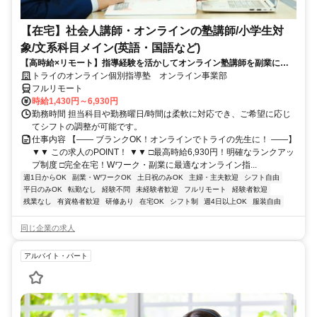
【在宅】社会人講師・オンラインの塾講師/小学生対
象/文系科目メイン(英語・国語など)
【高時給×リモート】指導経験を活かしてオンライン塾講師を副業に！
週1～OK！
トライのオンライン個別指導塾 オンライン事業部
フルリモート
時給1,430円～6,930円
勤務時間 担当科目や勤務曜日/時間は柔軟に対応でき、ご希望に応じ
てシフトの調整が可能です。
仕事内容 【―― ブランクOK！オンラインでトライの先生に！ ――】
▼▼ この求人のPOINT！ ▼▼ □最高時給6,930円！明確なランクアッ
プ制度 □完全在宅！Wワーク・副業に最適なオンライン指...
週1日からOK
副業・WワークOK
土日祝のみOK
主婦・主夫歓迎
シフト自由
平日のみOK
転勤なし
経験不問
未経験者歓迎
フルリモート
経験者歓迎
残業なし
有資格者歓迎
研修あり
在宅OK
シフト制
週4日以上OK
服装自由
同じ企業の求人
アルバイト・パート