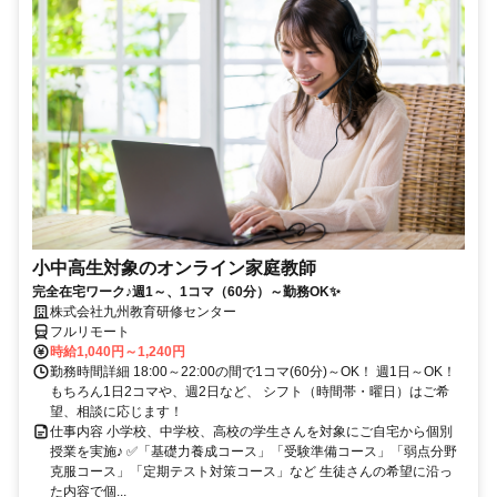
小中高生対象のオンライン家庭教師
完全在宅ワーク♪週1～、1コマ（60分）～勤務OK✨
株式会社九州教育研修センター
フルリモート
時給1,040円～1,240円
勤務時間詳細 18:00～22:00の間で1コマ(60分)～OK！ 週1日～OK！
もちろん1日2コマや、週2日など、 シフト（時間帯・曜日）はご希
望、相談に応じます！
仕事内容 小学校、中学校、高校の学生さんを対象にご自宅から個別
授業を実施♪ ✅「基礎力養成コース」「受験準備コース」「弱点分野
克服コース」「定期テスト対策コース」など 生徒さんの希望に沿っ
た内容で個...