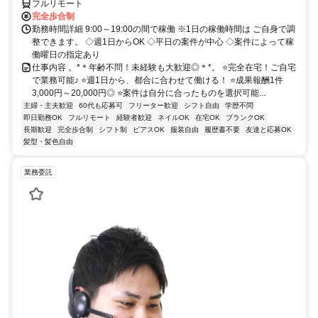
フルリモート
完全歩合制
勤務時間詳細 9:00～19:00の間で稼働 ※1日の稼働時間は ご自身で調
整できます。 ◇週1日からOK ◇平日の案件が中心 ◇案件によって稼
働曜日の指定あり
仕事内容 。*＊年齢不問！未経験も大歓迎◎＊*。 ⭐完全在宅！ご自宅
で業務可能♪ ⭐週1日から、都合に合わせて働ける！ ⭐成果報酬1件
3,000円～20,000円◎ ⭐案件は自分に合ったものを選択可能...
主婦・主夫歓迎
60代も応募可
フリーター歓迎
シフト自由
学歴不問
即日勤務OK
フルリモート
経験者歓迎
ネイルOK
在宅OK
ブランクOK
長期歓迎
完全歩合制
シフト制
ピアスOK
服装自由
履歴書不要
友達と応募OK
髪型・髪色自由
業務委託