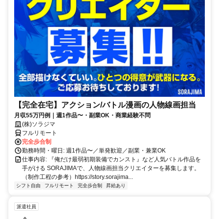
【完全在宅】アクション/バトル漫画の人物線画担当
月収55万円例｜週1作品〜・副業OK・商業経験不問
(株)ソラジマ
フルリモート
完全歩合制
勤務時間・曜日: 週1作品〜／単発歓迎／副業・兼業OK
仕事内容: 『俺だけ最弱初期装備でカンスト』など人気バトル作品を
手がける SORAJIMAで、人物線画担当クリエイターを募集します。
（制作工程の参考）https://story.sorajima...
シフト自由
フルリモート
完全歩合制
昇給あり
派遣社員