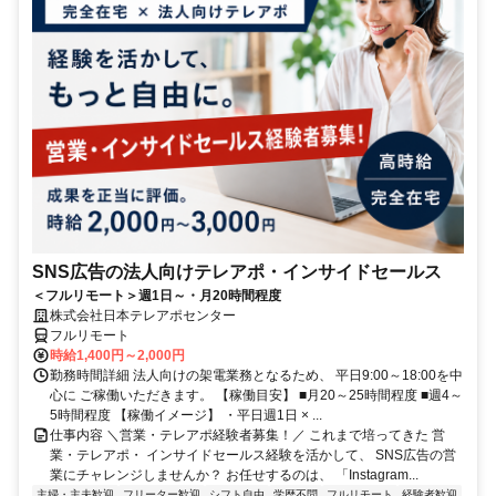
SNS広告の法人向けテレアポ・インサイドセールス
＜フルリモート＞週1日～・月20時間程度
株式会社日本テレアポセンター
フルリモート
時給1,400円～2,000円
勤務時間詳細 法人向けの架電業務となるため、 平日9:00～18:00を中
心に ご稼働いただきます。 【稼働目安】 ■月20～25時間程度 ■週4～
5時間程度 【稼働イメージ】 ・平日週1日 × ...
仕事内容 ＼営業・テレアポ経験者募集！／ これまで培ってきた 営
業・テレアポ・ インサイドセールス経験を活かして、 SNS広告の営
業にチャレンジしませんか？ お任せするのは、 「Instagram...
主婦・主夫歓迎
フリーター歓迎
シフト自由
学歴不問
フルリモート
経験者歓迎