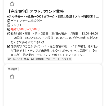
【完全在宅】アウトバウンド業務
⭐️フルリモート⭐️週2h〜OK！Wワーク・副業大歓迎！スキマ時間OK！
※PC必須
ゲートファーム株式会社
フルリモート
時給1,300円～1,500円
勤務時間・曜日: ＜例＞ 週3日 3h/日の場合 ・月曜日 13:00~16:00
・火曜日 15:00~18:00 ・木曜日 09:00~12:00 合計9h/週 ※上記は
あくまで参考例でございま...
仕事内容: \\ここがポイント// ・完全在宅可能！ ・1日4時間、週2日か
ら可能です!! ・テレアポ未経験でもOK！ポテンシャル採用有！ 【仕
事内容】 電話業務（テレフォンアポイントメント※フル...
週1日からOK
急募
即日勤務OK
フルリモート
シフト制
業務委託