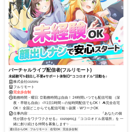
バーチャルライブ配信者(フルリモート)
未経験可✨顔出し不要✊サポート体制◎“ココロオドル”活動を♪
株式会社cozoru
フルリモート
完全歩合制
勤務時間・曜日: ⏰勤務時間は自由！ 24時間いつでも配信可能 （深
夜・早朝も自由） ⛅1日1時間～の短時間配信でもOK！ ⛺完全在宅
OK！ 全国どこからでも配信可能 ✨副業・WワークOK
仕事内容: …………………………………………………… 『あなたの個
性が誰かをワクワクさせる』 cozoproは「ココロオドル居場所」を 一
緒に創り続ける仲間を募集します✨ ………………………………...
週1日からOK
フルリモート
在宅OK
完全歩合制