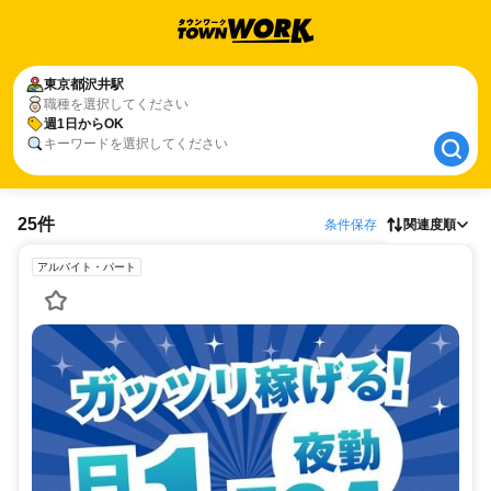
東京都
東京都
沢井駅
沢井駅
職種を選択してください
週1日からOK
週1日からOK
キーワードを選択してください
25件
条件保存
関連度順
アルバイト・パート