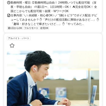
勤務時間・曜日: ⏰勤務時間は自由！ 24時間いつでも配信可能 （深
夜・早朝も自由） ⛅週1日〜、1日1時間～OK！ ⛺完全在宅OK！ 全
国どこからでも配信可能 ✨副業・WワークOK
仕事内容: ＼✨未経験・初心者OK✨／ "(株)トビラ"でボイス配信 デビ
ューしてみませんか？ ✋「声だけの配信活動に興味があるけど…」 ✋
「趣味・好きなことで稼ぎたいけど…」 ✋「やってみた...
週1日からOK
フルリモート
在宅OK
アルバイト・パート