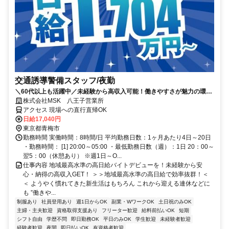
交通誘導警備スタッフ/夜勤
＼60代以上も活躍中／未経験から高収入可能！働きやすさが魅力の環境
で警備員デビューをしませんか！【月収34万円以上可能！日払いも
株式会社MSK 八王子営業所
OK！】勤務3日前迄シフト申請が可能です！週1日～・短期もOK！あな
アクセス 現場への直行直帰OK
たのライフスタイルに合わせてお仕事しませんか！未経験者大歓迎！年
日給17,040円
代幅広く活躍しています。
東京都青梅市
勤務時間 実働時間：8時間/日 平均勤務日数：1ヶ月あたり4日～20日
・勤務時間： [1] 20:00～05:00 ・最低勤務日数（週）：1日 20：00～
翌5：00（休憩あり） ※週1日～O...
仕事内容 地域最高水準の高日給バイトデビューを！未経験から安
心・納得の高収入GET！ ＞＞地域最高水準の高日給で効率抜群！＜
＜ ようやく慣れてきた新生活はもちろん これから迎える連休などに
も ”働きや...
制服あり
社員登用あり
週1日からOK
副業・WワークOK
土日祝のみOK
主婦・主夫歓迎
資格取得支援あり
フリーター歓迎
給料前払いOK
短期
シフト自由
学歴不問
即日勤務OK
平日のみOK
学生歓迎
未経験者歓迎
経験者歓迎
夜間
即日払いOK
有資格者歓迎