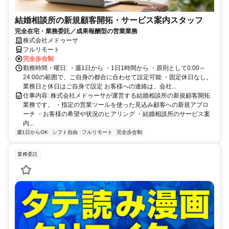
結婚相談所の新規顧客開拓・サービス案内スタッフ
完全在宅・業務委託／成果報酬型の営業業務
株式会社メドゥーサ
フルリモート
完全歩合制
勤務時間・曜日: ・週1日から ・1日1時間から ・原則として0:00～
24:00の範囲で、ご自身の都合に合わせて設定可能 ・固定休日なし。
業務日と休日はご自身で設定 お客様への連絡は、会社...
仕事内容: 株式会社メドゥーサが運営する結婚相談所の新規顧客開拓
業務です。 ・指定の営業ツールを使った見込み顧客への新規アプロ
ーチ ・お客様の希望や状況のヒアリング ・結婚相談所のサービス案
内...
週1日からOK
シフト自由
フルリモート
完全歩合制
業務委託