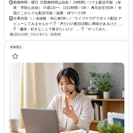
勤務時間・曜日: ⏰勤務時間は自由！ 24時間いつでも配信可能 （深
夜・早朝も自由） ⛅週1日〜、1日1時間～OK！ ⛺完全在宅OK！ 全
国どこからでも配信可能 ✨副業・WワークOK
仕事内容: ＼✨未経験・初心者OK✨／ "ライブナウV"でボイス配信 デ
ビューしてみませんか？ ✋「声だけの配信活動に興味があるけど…」
✋「趣味・好きなことで稼ぎたいけど…」 ✋「やってみた...
週1日からOK
フルリモート
在宅OK
業務委託