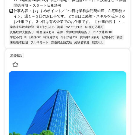
開始時期＞ スタート日相談可
仕事内容 ＼おすすめポイント／ 1つ目は業務委託契約可、在宅勤務メ
イン、週１～２日のお仕事です。 2つ目はご経験・スキルを活かせる
お仕事です。 3つ目は有名企業でのお仕事です。 【 仕事内容 】 ・...
業界未経験者歓迎
週1日からOK
副業・WワークOK
60代も応募可
資格取得支援あり
社会保険あり
産休・育休取得実績あり
バイク通勤OK
学歴不問
即日勤務OK
職場見学可
平日のみOK
賞与年1回あり
経験不問
英語
未経験者歓迎
フルリモート
交通費全額支給
経験者歓迎
残業なし
業務委託