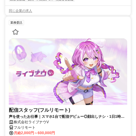
同じ企業の求人
業務委託
配信スタッフ(フルリモート)
声を使ったお仕事｜スマホ1台で配信デビュー◎顔出しナシ・1日1時間
～OK♪
株式会社ライブナウV
フルリモート
月給2,000円～600,000円