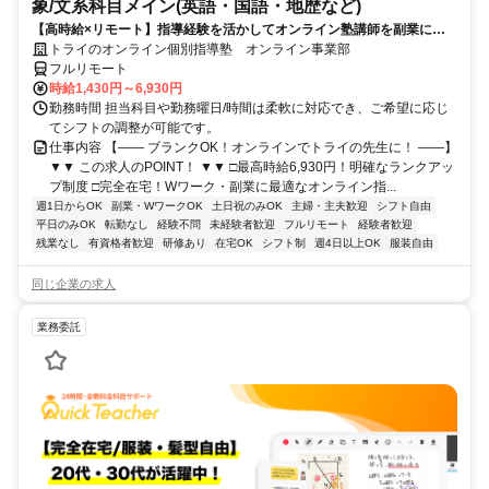
象/文系科目メイン(英語・国語・地歴など)
【高時給×リモート】指導経験を活かしてオンライン塾講師を副業に！
週1～OK！
トライのオンライン個別指導塾 オンライン事業部
フルリモート
時給1,430円～6,930円
勤務時間 担当科目や勤務曜日/時間は柔軟に対応でき、ご希望に応じ
てシフトの調整が可能です。
仕事内容 【―― ブランクOK！オンラインでトライの先生に！ ――】
▼▼ この求人のPOINT！ ▼▼ □最高時給6,930円！明確なランクアッ
プ制度 □完全在宅！Wワーク・副業に最適なオンライン指...
週1日からOK
副業・WワークOK
土日祝のみOK
主婦・主夫歓迎
シフト自由
平日のみOK
転勤なし
経験不問
未経験者歓迎
フルリモート
経験者歓迎
残業なし
有資格者歓迎
研修あり
在宅OK
シフト制
週4日以上OK
服装自由
同じ企業の求人
業務委託