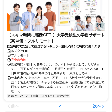
【スキマ時間に報酬GET!】大学受験生の学習サポート
【高単価・フルリモート】
固定時間で安定して担当するレギュラー講師／好きな時間に働くスポッ
ト講師から選べます！
株式会社Edd
フルリモート
完全歩合制
勤務時間・曜日: 応募時に、以下のいずれかを選択していただきま
す。 【平日レギュラー講師】 ・月曜日〜金曜日 ・14:00〜23:00 ・1
日8時間稼働／途中1時間の休止時間あり ・原則として平日...
仕事内容: ＼ 完全在宅・顔出し不要 ／ 主に高校生や大学受験生から
届く学習上の質問に、チャットや解説画像、必要に応じて音声通話で
回答するオンライン講師を募集します。 主な対応科目は、数学、物
理、化...
週1日からOK
シフト自由
フルリモート
完全歩合制
前へ
次へ
1
2