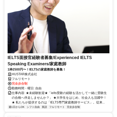
IELTS面接官経験者募集!Experienced IELTS
Speaking Examiners/家庭教師
1枠2500円〜！IELTSの家庭教師を募集！
HUSTAR株式会社
フルリモート
完全歩合制
勤務時間・曜日: 自由
仕事内容: ★未経験歓迎★「ielts受験の経験を活かして一緒に受験生
の合格へ伴走しませんか？」 ★大学生をはじめ、社会人も活躍中！
★ 私たちが提供するのは「IELTS専門家庭教師サービス」。従来...
週1日からOK
シフト自由
英語
フルリモート
完全歩合制