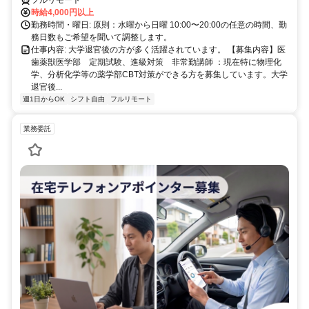
フルリモート
時給4,000円以上
勤務時間・曜日: 原則：水曜から日曜 10:00〜20:00の任意の時間、勤
務日数もご希望を聞いて調整します。
仕事内容: 大学退官後の方が多く活躍されています。 【募集内容】医
歯薬獣医学部 定期試験、進級対策 非常勤講師 ：現在特に物理化
学、分析化学等の薬学部CBT対策ができる方を募集しています。大学
退官後...
週1日からOK
シフト自由
フルリモート
業務委託