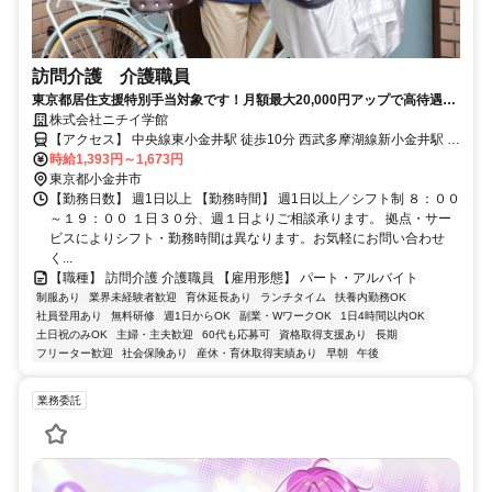
訪問介護 介護職員
東京都居住支援特別手当対象です！月額最大20,000円アップで高待遇！
「誰かの役に立っている」と実感できるお仕事です！
株式会社ニチイ学館
【アクセス】 中央線東小金井駅 徒歩10分 西武多摩湖線新小金井駅 徒
歩5分 ■住 所 東京都 小金井市 東町4-18-5三義ビル３F302号室 ■アク
時給1,393円～1,673円
セス 中央線東小金井駅 徒歩10分 西武多摩湖線新小金井駅 徒歩5分
東京都小金井市
【勤務日数】 週1日以上 【勤務時間】 週1日以上／シフト制 ８：００
～１９：００ １日３０分、週１日よりご相談承ります。 拠点・サー
ビスによりシフト・勤務時間は異なります。お気軽にお問い合わせ
く...
【職種】 訪問介護 介護職員 【雇用形態】 パート・アルバイト
制服あり
業界未経験者歓迎
育休延長あり
ランチタイム
扶養内勤務OK
社員登用あり
無料研修
週1日からOK
副業・WワークOK
1日4時間以内OK
土日祝のみOK
主婦・主夫歓迎
60代も応募可
資格取得支援あり
長期
フリーター歓迎
社会保険あり
産休・育休取得実績あり
早朝
午後
業務委託