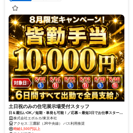
土日祝のみの住宅展示場受付スタッフ
日＆週払いOK／短期・単発も可能！／応募～最短3日でお仕事スタート
♪／履歴書不要＆WEB面接のみ！
株式会社エボルカ/東京本社
アクセス: 三鷹駅（JR中央線） バス利用推奨
時給1,500円以上