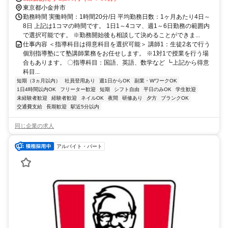
中央線「東小金井駅」より徒歩1分
東京都小金井市
勤務時間 実働時間：1時間20分/日 平均勤務日数：1ヶ月あたり4日～
8日 上記は1コマの時間です。 1日1～4コマ、週1～6日勤務の範囲内
で選択可能です。 ※勤務開始後も相談して決めることができま...
仕事内容 ＜指導科目は得意科目を選択可能＞ 講師1：生徒2名で行う
個別指導塾にて塾講師業務をお任せします。 ※1対1で授業を行う場
合もあります。 〇指導科目：国語、英語、数学など ┗上記から得意
科目...
短期（3ヵ月以内）
社員登用あり
週1日からOK
副業・WワークOK
1日4時間以内OK
フリーター歓迎
短期
シフト自由
平日のみOK
学生歓迎
未経験者歓迎
経験者歓迎
ネイルOK
夜間
研修あり
夕方
ブランクOK
交通費支給
長期歓迎
駅近5分以内
同じ企業の求人
アルバイト・パート