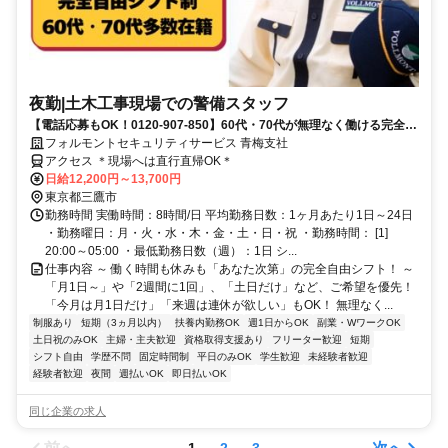
夜勤|土木工事現場での警備スタッフ
【電話応募もOK！0120-907-850】60代・70代が無理なく働ける完全自
由シフト♪日払いOK♪
フォルモントセキュリティサービス 青梅支社
アクセス ＊現場へは直行直帰OK＊
日給12,200円～13,700円
東京都三鷹市
勤務時間 実働時間：8時間/日 平均勤務日数：1ヶ月あたり1日～24日
・勤務曜日：月・火・水・木・金・土・日・祝 ・勤務時間： [1]
20:00～05:00 ・最低勤務日数（週）：1日 シ...
仕事内容 ～ 働く時間も休みも「あなた次第」の完全自由シフト！ ～
「月1日～」や「2週間に1回」、「土日だけ」など、ご希望を優先！
「今月は月1日だけ」「来週は連休が欲しい」もOK！ 無理なく...
制服あり
短期（3ヵ月以内）
扶養内勤務OK
週1日からOK
副業・WワークOK
土日祝のみOK
主婦・主夫歓迎
資格取得支援あり
フリーター歓迎
短期
シフト自由
学歴不問
固定時間制
平日のみOK
学生歓迎
未経験者歓迎
経験者歓迎
夜間
週払いOK
即日払いOK
同じ企業の求人