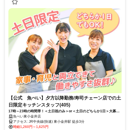
【公式 魚べい】夕方以降勤務/寿司チェーン店での土
日限定キッチンスタッフ(405)
17時～23時の時間帯！＜土日祝のみ＞or＜土日のどちらか1日＞大募
集！週1日・1日2時間からOK！年齢不問です。初心者OK
魚べい東小金井店
アクセス: JR中央線(快速) 東小金井駅 徒歩3分
時給1,260円～1,625円