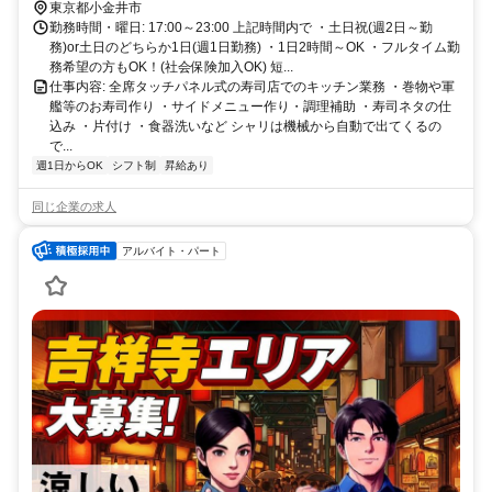
東京都小金井市
勤務時間・曜日: 17:00～23:00 上記時間内で ・土日祝(週2日～勤
務)or土日のどちらか1日(週1日勤務) ・1日2時間～OK ・フルタイム勤
務希望の方もOK！(社会保険加入OK) 短...
仕事内容: 全席タッチパネル式の寿司店でのキッチン業務 ・巻物や軍
艦等のお寿司作り ・サイドメニュー作り・調理補助 ・寿司ネタの仕
込み ・片付け ・食器洗いなど シャリは機械から自動で出てくるの
で...
週1日からOK
シフト制
昇給あり
同じ企業の求人
アルバイト・パート