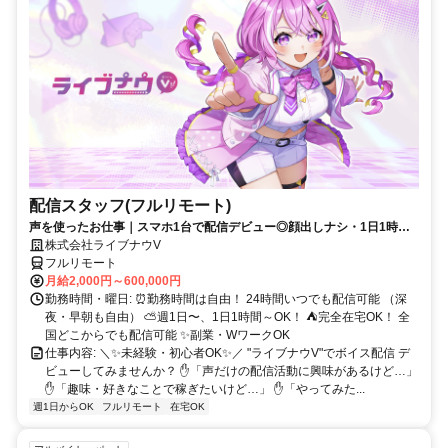
配信スタッフ(フルリモート)
声を使ったお仕事｜スマホ1台で配信デビュー◎顔出しナシ・1日1時間
～OK♪
株式会社ライブナウV
フルリモート
月給2,000円～600,000円
勤務時間・曜日: ⏰勤務時間は自由！ 24時間いつでも配信可能 （深
夜・早朝も自由） ⛅週1日〜、1日1時間～OK！ ⛺完全在宅OK！ 全
国どこからでも配信可能 ✨副業・WワークOK
仕事内容: ＼✨未経験・初心者OK✨／ "ライブナウV"でボイス配信 デ
ビューしてみませんか？ ✋「声だけの配信活動に興味があるけど…」
✋「趣味・好きなことで稼ぎたいけど…」 ✋「やってみた...
週1日からOK
フルリモート
在宅OK