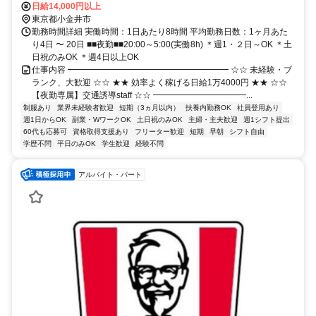
日給14,000円以上
東京都小金井市
勤務時間詳細 実働時間：1日あたり8時間 平均勤務日数：1ヶ月あた
り4日 〜 20日 ■■夜勤■■20:00～5:00(実働8h) ＊週1・２日～OK ＊土
日祝のみOK ＊週4日以上OK
仕事内容 ━━━━━━━━━━━━━━━━━━━ ☆☆ 未経験・ブ
ランク、大歓迎 ☆☆ ★★ 効率よく稼げる日給1万4000円 ★★ ☆☆
【夜勤専属】交通誘導staff ☆☆ ━━━━━━━━━━━...
制服あり
業界未経験者歓迎
短期（3ヵ月以内）
扶養内勤務OK
社員登用あり
週1日からOK
副業・WワークOK
土日祝のみOK
主婦・主夫歓迎
週1シフト提出
60代も応募可
資格取得支援あり
フリーター歓迎
短期
早朝
シフト自由
学歴不問
平日のみOK
学生歓迎
経験不問
アルバイト・パート