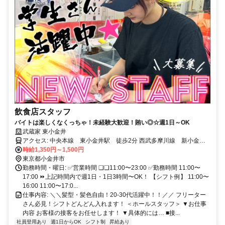
飲食店スタッフ
バイトは楽しくなくっちゃ！未経験大歓迎！賄い◎☆週1日～OK
武蔵家 東小金井
アクセス: 中央本線 東小金井駅 徒歩2分 西武多摩川線 新小金井
駅 徒歩8分 中央本線 武蔵境駅 車7分東京都足立区加平1-22-11
時給1,350円～1,500円
自転車・バイク通勤OK！
東京都小金井市
勤務時間・曜日: ✅営業時間 ❏❏11:00〜23:00 ✅勤務時間 11:00〜
17:00 ⏩上記時間内で週1日・1日3時間〜OK！ 【シフト例】 11:00〜
16:00 11:00〜17:0...
仕事内容: ＼＼髪型・髪色自由！20-30代活躍中！！／／ フリーター
さん必見！シフトどんどん入れます！ ＜ホールスタッフ＞ ▼お仕事
内容 お客様の接客をお任せします！ ▼具体的には… ■接...
社員登用あり
週1日からOK
シフト制
昇給あり