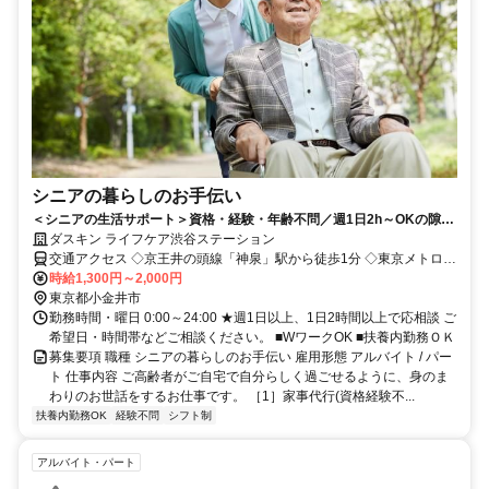
シニアの暮らしのお手伝い
＜シニアの生活サポート＞資格・経験・年齢不問／週1日2h～OKの隙間
パート／家事の経験を活かせます！
ダスキン ライフケア渋谷ステーション
交通アクセス ◇京王井の頭線「神泉」駅から徒歩1分 ◇東京メトロ半
蔵門線・東急田園都市線「渋谷」駅から徒歩8分
時給1,300円～2,000円
東京都小金井市
勤務時間・曜日 0:00～24:00 ★週1日以上、1日2時間以上で応相談 ご
希望日・時間帯などご相談ください。 ■WワークOK ■扶養内勤務ＯＫ
募集要項 職種 シニアの暮らしのお手伝い 雇用形態 アルバイト / パー
ト 仕事内容 ご高齢者がご自宅で自分らしく過ごせるように、身のま
わりのお世話をするお仕事です。 ［1］家事代行(資格経験不...
扶養内勤務OK
経験不問
シフト制
アルバイト・パート