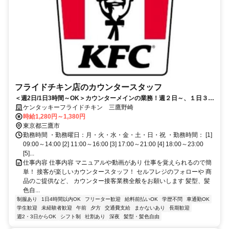
フライドチキン店のカウンタースタッフ
＜週2日/1日3時間～OK＞カウンターメインの業務！週２日～、１日３時
間～勤務時間は相談に応じます！
ケンタッキーフライドチキン 三鷹野崎
時給1,280円～1,380円
東京都三鷹市
勤務時間 ・勤務曜日：月・火・水・金・土・日・祝 ・勤務時間： [1]
09:00～14:00 [2] 11:00～16:00 [3] 17:00～21:00 [4] 18:00～23:00
[5]...
仕事内容 仕事内容 マニュアルや動画があり 仕事を覚えられるので簡
単！ 接客が楽しいカウンタースタッフ！ セルフレジのフォローや 商
品のご提供など、 カウンター接客業務全般をお願いします 髪型、髪
色自...
制服あり
1日4時間以内OK
フリーター歓迎
給料前払いOK
学歴不問
車通勤OK
学生歓迎
未経験者歓迎
午前
夕方
交通費支給
まかないあり
長期歓迎
週2・3日からOK
シフト制
社割あり
深夜
髪型・髪色自由