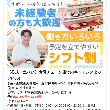
【公式 魚べい】寿司チェーン店でのキッチンスタッ
フ(405)
学生・主婦(主夫)活躍中！週1日/2時間～OK＜年齢不問＞10代から60代
まで幅広く活躍中！家庭や学校と両立可能♪未経験・初心者OK
魚べい東小金井店
アクセス: JR中央線(快速) 東小金井駅 徒歩3分
時給1,260円～1,625円
東京都小金井市
勤務時間・曜日: 【平日】 9:00～14:00 18:00～23:00 【土日祝】