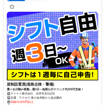
規制設置員(道路点検・警備)
選べる日勤or夜勤…週3日～短期も◎ドリンク代200円支給！
テイケイ株式会社 吉祥寺支社[18]
交通・アクセス 東小金井駅から徒歩圏内
日給15,000円以上