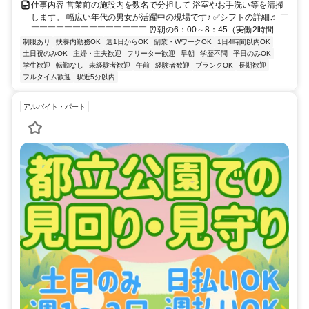
仕事内容 営業前の施設内を数名で分担して 浴室やお手洗い等を清掃
します。 幅広い年代の男女が活躍中の現場です♪ ✅シフトの詳細♬ ￣
￣￣￣￣￣￣￣￣￣￣￣￣￣￣ ⏰朝の6：00～8：45（実働2時間...
制服あり
扶養内勤務OK
週1日からOK
副業・WワークOK
1日4時間以内OK
土日祝のみOK
主婦・主夫歓迎
フリーター歓迎
早朝
学歴不問
平日のみOK
学生歓迎
転勤なし
未経験者歓迎
午前
経験者歓迎
ブランクOK
長期歓迎
フルタイム歓迎
駅近5分以内
アルバイト・パート