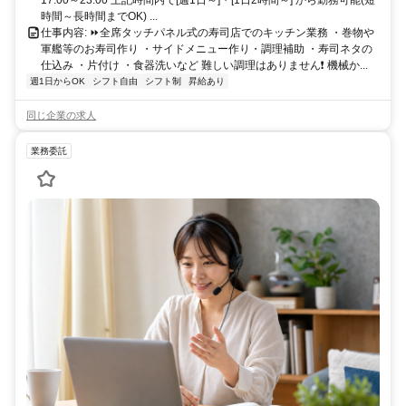
17:00～23:00 上記時間内で[週1日～]・[1日2時間～] から勤務可能(短
時間～長時間までOK) ...
仕事内容: ⏩全席タッチパネル式の寿司店でのキッチン業務 ・巻物や
軍艦等のお寿司作り ・サイドメニュー作り・調理補助 ・寿司ネタの
仕込み ・片付け ・食器洗いなど 難しい調理はありません❗ 機械か...
週1日からOK
シフト自由
シフト制
昇給あり
同じ企業の求人
業務委託