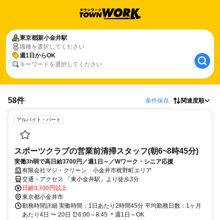
東京都
新小金井駅
職種を選択してください
週1日からOK
キーワードを選択してください
58件
条件保存
関連度順
アルバイト・パート
スポーツクラブの営業前清掃スタッフ(朝6~8時45分)
実働3h弱で高日給3700円／週1日～／Wワーク・シニア応援
有限会社マジ・クリーン 小金井市梶野町エリア
交通・アクセス 「東小金井駅」より徒歩3分
日給3,700円以上
東京都小金井市
勤務時間詳細 実働時間：1日あたり2時間45分 平均勤務日数：1ヶ月
あたり4日 〜 20日 ⏰6:00～8:45 ＊週1日～OK