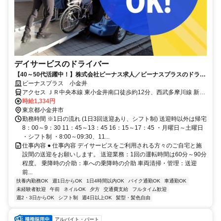
デイサービスのドライバー
【40～50代活躍中！】株式会社ビーナス求人／ビーナスプラスのドライ
バー(パート)募集！週1日～OKのお仕事
ビーナスプラス 小金井
アクセス ＪＲ中央本線 東小金井南口徒歩約12分、西武多摩川線 新小
金井徒歩約15分
時給1,334円
東京都小金井市
勤務時間 ※1日の流れ (1日3回送迎あり、シフト制) 送迎時以外は帰宅
8：00～9：30 11：45～13：45 16：15～17：45 ・月曜日～土曜日
・シフト制 ・8:00～09:30、11...
仕事内容 ● 仕事内容 デイサービスをご利用される方々のご自宅と施
設間の送迎をお願いします。 送迎業務：1回の運転時間は60分～90分
程度。 乗降時の介助：車への乗降時の介助 車両清掃・管理：送迎
前...
扶養内勤務OK
週1日からOK
1日4時間以内OK
バイク通勤OK
車通勤OK
未経験者歓迎
午前
ネイルOK
夕方
交通費支給
フルタイム歓迎
週2・3日からOK
シフト制
週4日以上OK
髪型・髪色自由
アルバイト・パート