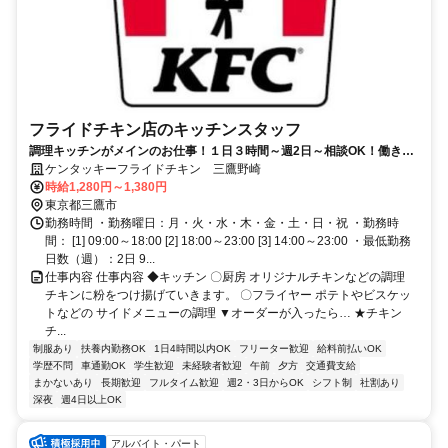
フライドチキン店のキッチンスタッフ
調理キッチンがメインのお仕事！１日３時間～週2日～相談OK！働きや
すい環境です！
ケンタッキーフライドチキン 三鷹野崎
時給1,280円～1,380円
東京都三鷹市
勤務時間 ・勤務曜日：月・火・水・木・金・土・日・祝 ・勤務時
間： [1] 09:00～18:00 [2] 18:00～23:00 [3] 14:00～23:00 ・最低勤務
日数（週）：2日 9...
仕事内容 仕事内容 ◆キッチン 〇厨房 オリジナルチキンなどの調理
チキンに粉をつけ揚げていきます。 〇フライヤー ポテトやビスケッ
トなどの サイドメニューの調理 ▼オーダーが入ったら… ★チキン
チ...
制服あり
扶養内勤務OK
1日4時間以内OK
フリーター歓迎
給料前払いOK
学歴不問
車通勤OK
学生歓迎
未経験者歓迎
午前
夕方
交通費支給
まかないあり
長期歓迎
フルタイム歓迎
週2・3日からOK
シフト制
社割あり
深夜
週4日以上OK
アルバイト・パート