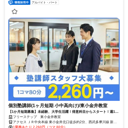
アルバイト・パート
個別塾講師(1ヶ月短期 小中高向け)/東小金井教室
【1か月短期募集】未経験、大学生活躍！得意科目からスタート！週1、
1コマ～OK
フリーステップ 東小金井教室
アクセス ＪＲ中央本線 東小金井北口徒歩約2分、西武多摩川線 新小
金井徒歩約16分、ＪＲ中央本線 武蔵小金井北口徒歩約20分 JR東日本
1業務あたり 2,260円（コマ 80分）