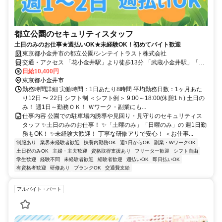
都立公園のセキュリティスタッフ
土日のみのお仕事★週払いOK★未経験OK！初めてバイト歓迎
東京都小金井市の都立公園/シンテイトラスト株式会社
交通・アクセス 「花小金井駅」より徒歩13分 「武蔵小金井駅」「東
小金井駅」「花小金井駅」からバスあり
日給10,400円
東京都小金井市
勤務時間詳細 実働時間：1日あたり8時間 平均勤務日数：1ヶ月あた
り12日 〜 22日 シフト制 ＜シフト例＞ 9:00～18:00(休憩1ｈ) 土日の
み！ 週1日～勤務ＯＫ！ Ｗワーク・副業にも...
仕事内容 公園での駐車場内誘導や見回り・見守りのセキュリティス
タッフ ✨土日のみのお仕事！ ✨「土曜のみ」「日曜のみ」の 週1日勤
務もOK！ ✨未経験大歓迎！ 丁寧な研修アリで安心！ ＜お仕事...
制服あり
業界未経験者歓迎
扶養内勤務OK
週1日からOK
副業・WワークOK
土日祝のみOK
主婦・主夫歓迎
資格取得支援あり
フリーター歓迎
シフト自由
学生歓迎
経験不問
未経験者歓迎
経験者歓迎
週払いOK
即日払いOK
有資格者歓迎
研修あり
ブランクOK
交通費支給
アルバイト・パート