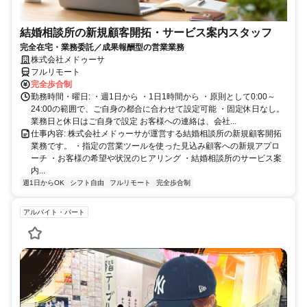
結婚相談所の新規顧客開拓・サービス案内スタッフ
完全在宅・業務委託／成果報酬型の営業業務
株式会社メドゥーサ
フルリモート
完全歩合制
勤務時間・曜日: ・週1日から ・1日1時間から ・原則として0:00～
24:00の範囲で、ご自身の都合に合わせて設定可能 ・固定休日なし。
業務日と休日はご自身で設定 お客様への連絡は、会社...
仕事内容: 株式会社メドゥーサが運営する結婚相談所の新規顧客開拓
業務です。 ・指定の営業ツールを使った見込み顧客への新規アプロ
ーチ ・お客様の希望や状況のヒアリング ・結婚相談所のサービス案
内...
週1日からOK
シフト自由
フルリモート
完全歩合制
アルバイト・パート