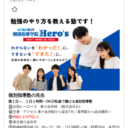
アルバイト・パート
個別指導塾の先生
週１日～、１日１時間～OK◎私服で働ける個別指導塾
全国ヒーローズ 東小金井校 (株式会社わ)
交通・アクセス 東小金井駅から徒歩7分／最寄駅から徒歩圏内！
時給1,230円以上
東京都小金井市
勤務時間詳細 16：00～22：00 ・1日1時間～OK（授業50分、休憩10