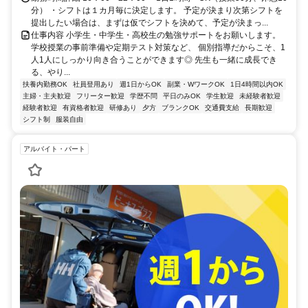
分） ・シフトは１カ月毎に決定します。 予定が決まり次第シフトを
提出したい場合は、まずは仮でシフトを決めて、予定が決まっ...
仕事内容 小学生・中学生・高校生の勉強サポートをお願いします。
学校授業の事前準備や定期テスト対策など、 個別指導だからこそ、1
人1人にしっかり向き合うことができます◎ 先生も一緒に成長でき
る、やり...
扶養内勤務OK
社員登用あり
週1日からOK
副業・WワークOK
1日4時間以内OK
主婦・主夫歓迎
フリーター歓迎
学歴不問
平日のみOK
学生歓迎
未経験者歓迎
経験者歓迎
有資格者歓迎
研修あり
夕方
ブランクOK
交通費支給
長期歓迎
シフト制
服装自由
アルバイト・パート