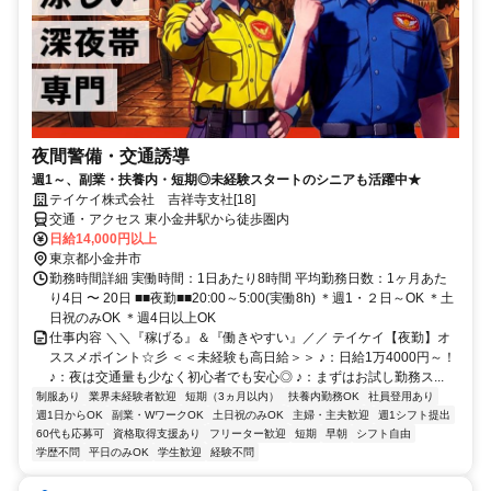
夜間警備・交通誘導
週1～、副業・扶養内・短期◎未経験スタートのシニアも活躍中★
テイケイ株式会社 吉祥寺支社[18]
交通・アクセス 東小金井駅から徒歩圏内
日給14,000円以上
東京都小金井市
勤務時間詳細 実働時間：1日あたり8時間 平均勤務日数：1ヶ月あた
り4日 〜 20日 ■■夜勤■■20:00～5:00(実働8h) ＊週1・２日～OK ＊土
日祝のみOK ＊週4日以上OK
仕事内容 ＼＼『稼げる』＆『働きやすい』／／ テイケイ【夜勤】オ
ススメポイント☆彡 ＜＜未経験も高日給＞＞ ♪：日給1万4000円～！
♪：夜は交通量も少なく初心者でも安心◎ ♪：まずはお試し勤務ス...
制服あり
業界未経験者歓迎
短期（3ヵ月以内）
扶養内勤務OK
社員登用あり
週1日からOK
副業・WワークOK
土日祝のみOK
主婦・主夫歓迎
週1シフト提出
60代も応募可
資格取得支援あり
フリーター歓迎
短期
早朝
シフト自由
学歴不問
平日のみOK
学生歓迎
経験不問