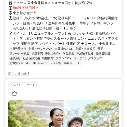
アクセス 東小金井駅ｎｏｎｏｗａ口から徒歩約12分
時給1,575円以上
東京都小金井市
勤務日 月/火/水/木/金/土/日/祝 勤務時間 22：00～6：00 勤務時間備考
シフト自由・相談OK！全時間帯で募集中！ 早朝シフトや日中シフト
も相談OK！ 最低勤務日数（週） 1日 ※シ...
タイトル 【リニューアルオープン】夜はしっかり稼げる高時給バイ
ト！落ち着いた時間で安心スタート♪ 職種 コンビニエンスストアスタ
ッフ 雇用形態 アルバイト・パート 仕事内容 ★ローソン 小金井中...
社員登用あり
副業・WワークOK
土日祝のみOK
主婦・主夫歓迎
長期
フリーター歓迎
学歴不問
平日のみOK
学生歓迎
未経験者歓迎
経験者歓迎
研修あり
社会保険完備
制服貸与
ブランクOK
オープニングスタッフ
交通費支給
週2・3日からOK
シフト制
週4日以上OK
同じ企業の求人
アルバイト・パート