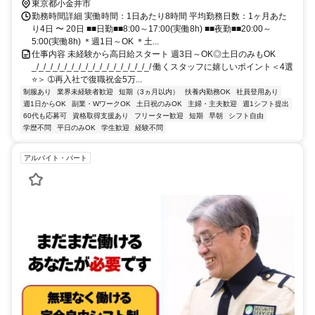
東京都小金井市
勤務時間詳細 実働時間：1日あたり8時間 平均勤務日数：1ヶ月あた
り4日 〜 20日 ■■日勤■■8:00～17:00(実働8h) ■■夜勤■■20:00～
5:00(実働8h) ＊週1日～OK ＊土...
仕事内容 未経験から高日給スタート 週3日～OK◎土日のみもOK
_/_/_/_/_/_/_/_/_/_/_/_/_/_/_/_/_/ 働くスタッフに嬉しいポイント＜4選
⭐＞ ➀再入社で復職祝金5万...
制服あり
業界未経験者歓迎
短期（3ヵ月以内）
扶養内勤務OK
社員登用あり
週1日からOK
副業・WワークOK
土日祝のみOK
主婦・主夫歓迎
週1シフト提出
60代も応募可
資格取得支援あり
フリーター歓迎
短期
早朝
シフト自由
学歴不問
平日のみOK
学生歓迎
経験不問
アルバイト・パート