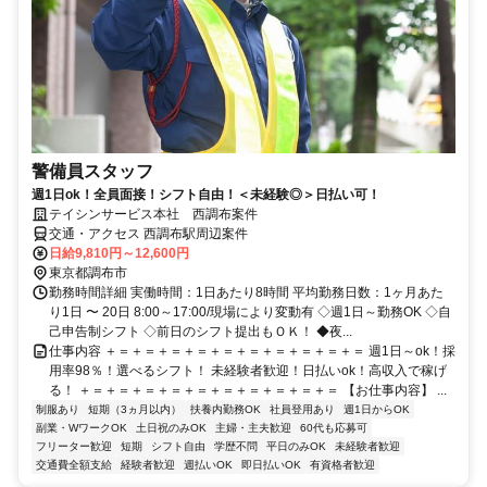
警備員スタッフ
週1日ok！全員面接！シフト自由！＜未経験◎＞日払い可！
テイシンサービス本社 西調布案件
交通・アクセス 西調布駅周辺案件
日給9,810円～12,600円
東京都調布市
勤務時間詳細 実働時間：1日あたり8時間 平均勤務日数：1ヶ月あた
り1日 〜 20日 8:00～17:00/現場により変動有 ◇週1日～勤務OK ◇自
己申告制シフト ◇前日のシフト提出もＯＫ！ ◆夜...
仕事内容 ＋＝＋＝＋＝＋＝＋＝＋＝＋＝＋＝＋＝＋＝ 週1日～ok！採
用率98％！選べるシフト！ 未経験者歓迎！日払いok！高収入で稼げ
る！ ＋＝＋＝＋＝＋＝＋＝＋＝＋＝＋＝＋＝＋＝ 【お仕事内容】 ...
制服あり
短期（3ヵ月以内）
扶養内勤務OK
社員登用あり
週1日からOK
副業・WワークOK
土日祝のみOK
主婦・主夫歓迎
60代も応募可
フリーター歓迎
短期
シフト自由
学歴不問
平日のみOK
未経験者歓迎
交通費全額支給
経験者歓迎
週払いOK
即日払いOK
有資格者歓迎