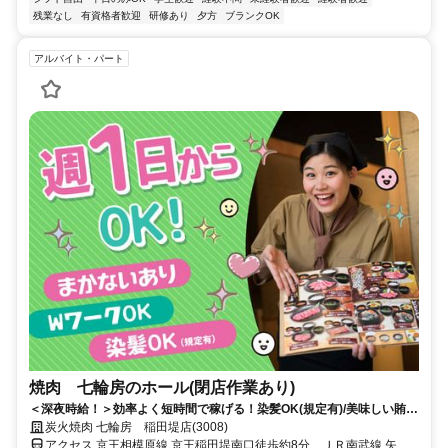
残業なし
有資格者歓迎
研修あり
夕方
ブランクOK
アルバイト・パート
焼肉 七輪房のホール(閉店作業あり)
＜深夜時給！＞効率よく短時間で稼げる！染髪OK(規定有)/美味しい賄い
アリ★
炭火焼肉 七輪房 稲田堤店(3008)
アクセス 京王相模原線 京王稲田堤南口徒歩約8分、ＪＲ南武線 矢野