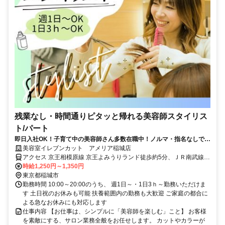
残業なし・時間通りピタッと帰れる美容師スタイリス
ト/パート
即日入社OK！子育て中の美容師さん多数在職中！ノルマ・指名なしで安
心して働けます！スキマ時間を有効に使いませんか？
美容室イレブンカット アメリア稲城店
アクセス 京王相模原線 京王よみうりランド徒歩約5分、ＪＲ南武線
矢野口南口徒歩約11分、京王相模原線 京王稲田堤南口徒歩約21分
時給1,250円～1,350円
東京都稲城市
勤務時間 10:00～20:00のうち、 週1日～・1日3ｈ～勤務いただけま
す 土日祝のお休みも可能 扶養範囲内の勤務も大歓迎 ご家庭の都合に
よる急なお休みにも対応します
仕事内容 【お仕事は、シンプルに「美容師を楽しむ」こと】 お客様
を素敵にする、サロン業務全般をお任せします。 カットやカラーが