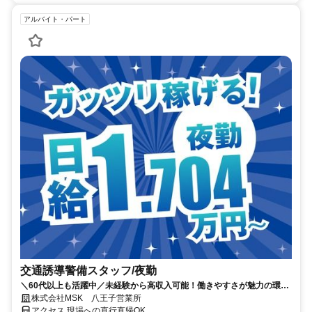
アルバイト・パート
交通誘導警備スタッフ/夜勤
＼60代以上も活躍中／未経験から高収入可能！働きやすさが魅力の環境
で警備員デビューをしませんか！【月収34万円以上可能！日払いも
株式会社MSK 八王子営業所
OK！】勤務3日前迄シフト申請が可能です！週1日～・短期もOK！あな
アクセス 現場への直行直帰OK