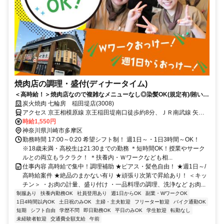
焼肉店の調理・盛付(ディナータイム)
＜高時給！＞焼肉店なので複雑なメニューなし◎染髪OK(規定有)/賄いア
リ★
炭火焼肉 七輪房 稲田堤店(3008)
アクセス 京王相模原線 京王稲田堤南口徒歩約8分、ＪＲ南武線 矢野
口南口徒歩約10分、ＪＲ南武線 稲田堤徒歩約12分 京王稲田堤駅より
時給1,550円
徒歩7分/車・バイク通勤OK！
神奈川県川崎市多摩区
勤務時間 17:00～0:20 希望シフト制！ 週1日～・1日3時間～OK！
※18歳未満・高校生は21:30までの勤務 ＊短時間OK！授業やサーク
ルとの両立もラクラク！ ＊扶養内・Ｗワークなども相...
仕事内容 高時給で集中！調理補助 ★ピアス・髪色自由！ ★週1日～/
高時給案件 ★絶品のまかない有り ★頑張り次第で昇給あり！ ＜キッ
チン＞ ・お肉の計量、盛り付け ・一品料理の調理、洗浄など お肉...
制服あり
扶養内勤務OK
社員登用あり
週1日からOK
副業・WワークOK
1日4時間以内OK
土日祝のみOK
主婦・主夫歓迎
フリーター歓迎
バイク通勤OK
短期
シフト自由
学歴不問
即日勤務OK
平日のみOK
学生歓迎
転勤なし
未経験者歓迎
交通費全額支給
午前