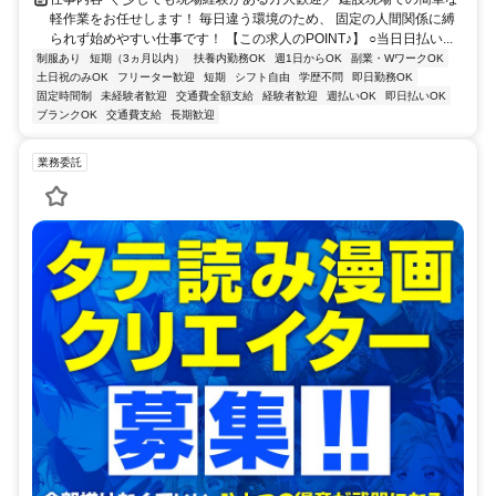
軽作業をお任せします！ 毎日違う環境のため、 固定の人間関係に縛
られず始めやすい仕事です！ 【この求人のPOINT♪】 ○当日日払い...
制服あり
短期（3ヵ月以内）
扶養内勤務OK
週1日からOK
副業・WワークOK
土日祝のみOK
フリーター歓迎
短期
シフト自由
学歴不問
即日勤務OK
固定時間制
未経験者歓迎
交通費全額支給
経験者歓迎
週払いOK
即日払いOK
ブランクOK
交通費支給
長期歓迎
業務委託