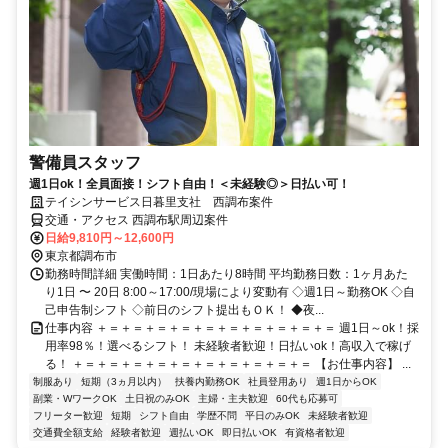
警備員スタッフ
週1日ok！全員面接！シフト自由！＜未経験◎＞日払い可！
テイシンサービス日暮里支社 西調布案件
交通・アクセス 西調布駅周辺案件
日給9,810円～12,600円
東京都調布市
勤務時間詳細 実働時間：1日あたり8時間 平均勤務日数：1ヶ月あた
り1日 〜 20日 8:00～17:00/現場により変動有 ◇週1日～勤務OK ◇自
己申告制シフト ◇前日のシフト提出もＯＫ！ ◆夜...
仕事内容 ＋＝＋＝＋＝＋＝＋＝＋＝＋＝＋＝＋＝＋＝ 週1日～ok！採
用率98％！選べるシフト！ 未経験者歓迎！日払いok！高収入で稼げ
る！ ＋＝＋＝＋＝＋＝＋＝＋＝＋＝＋＝＋＝＋＝ 【お仕事内容】 ...
制服あり
短期（3ヵ月以内）
扶養内勤務OK
社員登用あり
週1日からOK
副業・WワークOK
土日祝のみOK
主婦・主夫歓迎
60代も応募可
フリーター歓迎
短期
シフト自由
学歴不問
平日のみOK
未経験者歓迎
交通費全額支給
経験者歓迎
週払いOK
即日払いOK
有資格者歓迎