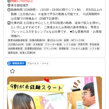
うりランド徒歩約11分、京王相模原線 京王稲田堤南口徒歩約17分
時給1,750円以上
東京都稲城市
勤務時間 1日6時間～（10:00～19:00の間でシフト制）、月5日以上の
勤務（土日祝のみ） ※追加で平日の勤務も可能です。 ※試用期間中
は店舗での研修あり（詳細下記参照）
仕事内容 土日祝を中心とした月5日程度の勤務、追加で収入を増やし
たい方におすすめです。 ご来場されたお客様の基本情報を、専用タ
ブレットに入力するシンプルなお仕事です。 ■主な業務内容 ・お客様
情報の...
業界未経験者歓迎
扶養内勤務OK
週1日からOK
副業・WワークOK
土日祝のみOK
主婦・主夫歓迎
フリーター歓迎
シフト自由
学歴不問
学生歓迎
未経験者歓迎
交通費全額支給
ブランクOK
長期歓迎
フルタイム歓迎
シフト制
服装自由
友達と応募OK
アルバイト・パート