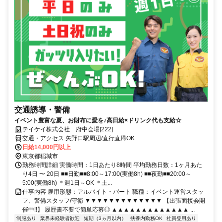
交通誘導・警備
イベント豊富な夏、お財布に愛を♪高日給×ドリンク代も支給☆
テイケイ株式会社 府中会場[222]
交通・アクセス 矢野口駅周辺/直行直帰OK
日給14,000円以上
東京都稲城市
勤務時間詳細 実働時間：1日あたり8時間 平均勤務日数：1ヶ月あた
り4日 〜 20日 ■■日勤■■8:00～17:00(実働8h) ■■夜勤■■20:00～
5:00(実働8h) ＊週1日～OK ＊土...
仕事内容 雇用形態：アルバイト・パート 職種：イベント運営スタッ
フ、警備スタッフ/守衛 ▼▼▼▼▼▼▼▼▼▼▼▼▼ 【出張面接会開
催中!!】 履歴書不要で簡単応募◎ ▲▲▲▲▲▲▲▲▲▲▲▲▲ ...
制服あり
業界未経験者歓迎
短期（3ヵ月以内）
扶養内勤務OK
社員登用あり