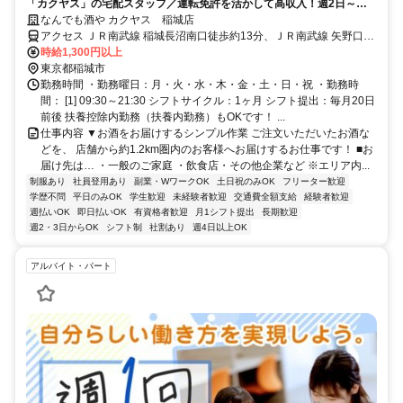
「カクヤス」の宅配スタッフ／運転免許を活かして高収入！週2日～、
シフト自由◎
なんでも酒や カクヤス 稲城店
アクセス ＪＲ南武線 稲城長沼南口徒歩約13分、ＪＲ南武線 矢野口南
口徒歩約14分、京王相模原線 稲城北口徒歩約15分 ※マイカー（車・
時給1,300円以上
バイク）通勤不可
東京都稲城市
勤務時間 ・勤務曜日：月・火・水・木・金・土・日・祝 ・勤務時
間： [1] 09:30～21:30 シフトサイクル：1ヶ月 シフト提出：毎月20日
前後 扶養控除内勤務（扶養内勤務）もOKです！ ...
仕事内容 ▼お酒をお届けするシンプル作業 ご注文いただいたお酒な
どを、 店舗から約1.2km圏内のお客様へお届けするお仕事です！ ■お
届け先は… ・一般のご家庭 ・飲食店・その他企業など ※エリア内...
制服あり
社員登用あり
副業・WワークOK
土日祝のみOK
フリーター歓迎
学歴不問
平日のみOK
学生歓迎
未経験者歓迎
交通費全額支給
経験者歓迎
週払いOK
即日払いOK
有資格者歓迎
月1シフト提出
長期歓迎
週2・3日からOK
シフト制
社割あり
週4日以上OK
アルバイト・パート