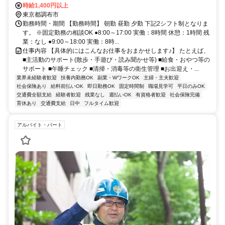
摩川駅 より徒歩15分 JR南武線 矢野口駅 より徒歩18分 ・バイク/自転
時給1,400円以上
車通勤OK
東京都調布市
勤務時間・期間 【勤務時間】 朝勤 昼勤 夕勤 下記2シフト制となりま
す。 ※固定勤務の相談OK ●8:00～17:00 実働：8時間 休憩：1時間 残
業：なし ●9:00～18:00 実働：8時...
仕事内容 【具体的にはこんなお仕事をおまかせします♪】 たとえば、
■主活動のサポート(散歩・手遊び・読み聞かせ等) ■給食・おやつ等の
サポート ■午睡チェック ■清掃・消毒等の衛生管理 ■お出迎え・...
業界未経験者歓迎
扶養内勤務OK
副業・WワークOK
主婦・主夫歓迎
社会保険あり
給料前払いOK
即日勤務OK
固定時間制
職場見学可
平日のみOK
交通費全額支給
経験者歓迎
残業なし
週払いOK
有資格者歓迎
社会保険完備
育休あり
交通費支給
日中
フルタイム歓迎
アルバイト・パート