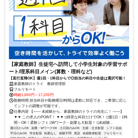
【家庭教師】生徒宅へ訪問して小学生対象の学習サポ
ート/理系科目メイン(算数・理科など)
【直行直帰OK】週1回・1科目からで◎担当の科目や生徒は選択可能！
家庭教師のトライ 教師管理部
フルリモート
時給1,800円～17,200円
勤務時間 担当科目や勤務曜日/時間は柔軟に対応でき、ご希望に応じ
てシフトの調整が可能です。
仕事内容 【―― 未経験から、家庭教師のトライの先生に！ ――】
▼▼ この求人のPOINT！ ▼▼ □得意な科目だけでOK！ □週1日・1時
間～OK！柔軟シフト □Wワーク・副業も大歓迎！ □未経験...
週1日からOK
副業・WワークOK
土日祝のみOK
主婦・主夫歓迎
シフト自由
平日のみOK
学生歓迎
転勤なし
経験不問
英語
未経験者歓迎
フルリモート