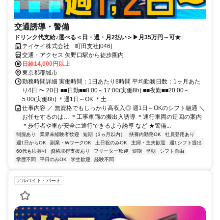
交通誘導・警備
ドリンク代支給♪選べる＜日・週・月2払い＞▶月35万円～可★
テイケイ株式会社 町田支社[046]
交通・アクセス 矢野口駅から徒歩圏内
日給14,000円以上
東京都稲城市
勤務時間詳細 実働時間：1日あたり8時間 平均勤務日数：1ヶ月あた
り4日 〜 20日 ■■日勤■■8:00～17:00(実働8h) ■■夜勤■■20:00～
5:00(実働8h) ＊週1日～OK ＊土...
仕事内容 ／ 無資格でもしっかり高収入◎ 週1日～OKのシフト融通 ＼
お任せするのは… ＊工事車両の搬出入誘導 ＊通行車両の迂回の案内
＊歩行者や車が安全に通行できるよう誘導 など ★警備...
制服あり
業界未経験者歓迎
短期（3ヵ月以内）
扶養内勤務OK
社員登用あり
週1日からOK
副業・WワークOK
土日祝のみOK
主婦・主夫歓迎
週1シフト提出
60代も応募可
資格取得支援あり
フリーター歓迎
短期
早朝
シフト自由
学歴不問
平日のみOK
学生歓迎
経験不問
アルバイト・パート