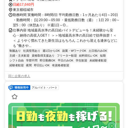
たのライフスタイルに合わせてお仕事しませんか！未経験者大歓迎！年
日給17,040円
代幅広く活躍しています。
東京都稲城市
勤務時間 実働時間：8時間/日 平均勤務日数：1ヶ月あたり4日～20日
・勤務時間： [1] 20:00～05:00 ・最低勤務日数（週）：1日 20：00～
翌5：00（休憩あり） ※週1日～O...
仕事内容 地域最高水準の高日給バイトデビューを！未経験から安
心・納得の高収入GET！ ＞＞地域最高水準の高日給で効率抜群！＜
＜ ようやく慣れてきた新生活はもちろん これから迎える連休などに
も ”働きや...
制服あり
社員登用あり
週1日からOK
副業・WワークOK
土日祝のみOK
主婦・主夫歓迎
資格取得支援あり
フリーター歓迎
給料前払いOK
短期
シフト自由
学歴不問
即日勤務OK
平日のみOK
学生歓迎
未経験者歓迎
経験者歓迎
夜間
即日払いOK
有資格者歓迎
同じ企業の求人
アルバイト・パート