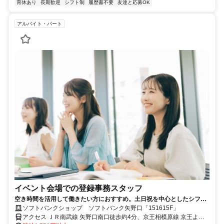
育休あり
長期歓迎
シフト制
履歴書不要
友達と応募OK
アルバイト・パート
イベント会場での登録事務スタッフ
空き時間を活用して働きたい方におすすめ。土日祝を中心としたシフト
のアルバイトです。ライフスタイルに合わせて勤務でき、収入アップも
ソフトバンクショップ ソフトバンク矢野口「151615F」
目指せます。
アクセス ＪＲ南武線 矢野口南口徒歩約4分、京王相模原線 京王よみ