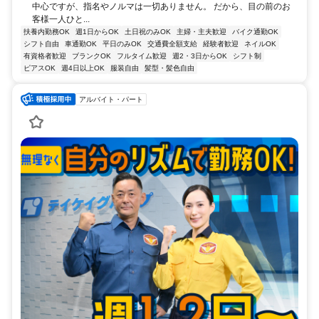
中心ですが、指名やノルマは一切ありません。 だから、目の前のお
客様一人ひと...
扶養内勤務OK
週1日からOK
土日祝のみOK
主婦・主夫歓迎
バイク通勤OK
シフト自由
車通勤OK
平日のみOK
交通費全額支給
経験者歓迎
ネイルOK
有資格者歓迎
ブランクOK
フルタイム歓迎
週2・3日からOK
シフト制
ピアスOK
週4日以上OK
服装自由
髪型・髪色自由
アルバイト・パート