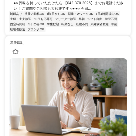
●○ 興味を持っていただけたら 【042-370-2026】までお電話くださ
い！ ご質問やご相談も大歓迎です ○●-●○ 今回...
制服あり
扶養内勤務OK
週1日からOK
副業・WワークOK
1日4時間以内OK
主婦・主夫歓迎
60代も応募可
フリーター歓迎
早朝
シフト自由
学歴不問
固定時間制
平日のみOK
学生歓迎
転勤なし
経験不問
未経験者歓迎
午前
経験者歓迎
ブランクOK
業務委託