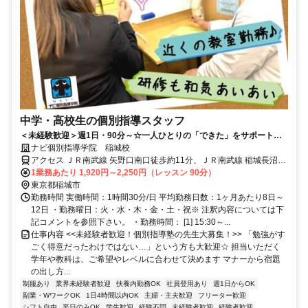
中学・高校生の個別指導スタッフ
＜未経験歓迎＞週1日・90分～☆一人ひとりの「できた」をサポートす
るお仕事！
ナビ個別指導学院 稲城校
アクセス ＪＲ南武線 矢野口南口徒歩約11分、ＪＲ南武線 稲城長沼北
口徒歩約12分、京王相模原線 稲城北口徒歩約19分 矢野口駅より徒歩
1業務あたり 1,920円～2,250円（レッスン 90分）
11分
東京都稲城市
勤務時間 実働時間：1時間30分/日 平均勤務日数：1ヶ月あたり8日～
12日 ・勤務曜日：火・水・木・金・土・祝※ 注釈内容については下
記コメントを参照下さい。 ・勤務時間： [1] 15:30～...
仕事内容 <<未経験者歓迎！個別指導塾の先生大募集！>> 「勉強がす
ごく得意だったわけではない…」という方も大歓迎☆ 担当いただく
学年や教科は、ご希望やレベルに合わせて決めます マナーから宿題
の出し方...
制服あり
業界未経験者歓迎
扶養内勤務OK
社員登用あり
週1日からOK
副業・WワークOK
1日4時間以内OK
主婦・主夫歓迎
フリーター歓迎
シフト自由
平日のみOK
学生歓迎
経験不問
未経験者歓迎
経験者歓迎