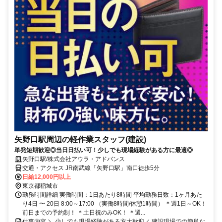
矢野口駅周辺の軽作業スタッフ(建設)
単発短期歓迎◎当日日払い可！少しでも現場経験がある方に最適◎
矢野口駅/株式会社アウラ・アドバンス
交通・アクセス JR南武線「矢野口駅」南口徒歩5分
日給12,000円以上
東京都稲城市
勤務時間詳細 実働時間：1日あたり8時間 平均勤務日数：1ヶ月あた
り4日 〜 20日 8:00～17:00 （実働8時間/休憩1時間） ＊週1日～OK！
前日までの予約制！ ＊土日祝のみOK！ ＊選...
仕事内容 ＼ 少しでも現場経験がある方大歓迎／ 建設現場での簡単な