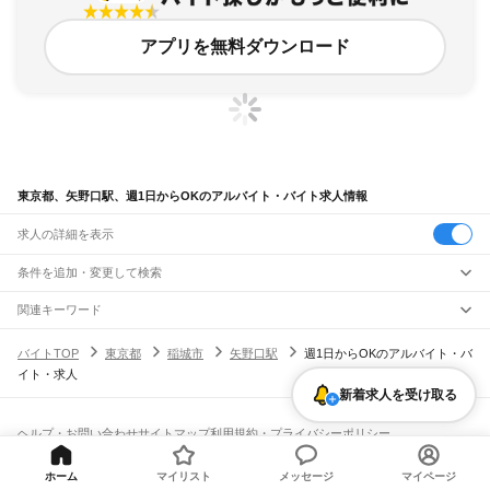
アプリを無料ダウンロード
東京都、矢野口駅、週1日からOKのアルバイト・バイト求人情報
求人の詳細を表示
条件を追加・変更して検索
市区町村を追加・変更
関連キーワード
完全在宅ワーク 全国
シール貼り 在宅
現在地周辺
ガチャガチャ
犬カフェ
東京都
駅を追加・変更
バイトTOP
東京都
稲城市
矢野口駅
週1日からOKのアルバイト・バ
東京都
すべて
イト・求人
東京23区
すべて
職種を追加・変更
JR東海道本線(東京～熱海)
千代田区
中央区
港区
新宿区
文京区
台東区
墨田区
江東区
品川区
目黒区
大田区
新着求人を受け取る
東京駅
新橋駅
品川駅
飲食・フードサービス
世田谷区
渋谷区
中野区
杉並区
豊島区
北区
荒川区
板橋区
練馬区
足立区
葛飾区
特徴を追加・変更
飲食・フードサービス
江戸川区
すべて
ヘルプ・お問い合わせ
サイトマップ
利用規約・プライバシーポリシー
JR山手線
ホールスタッフ
キッチンスタッフ
皿洗い・洗い場
精肉・鮮魚加工
給食調理
人気
[企業]求人広告の掲載相談
大崎駅
五反田駅
目黒駅
恵比寿駅
渋谷駅
原宿駅
代々木駅
新宿駅
新大久保駅
八王子市
立川市
武蔵野市
三鷹市
青梅市
府中市
昭島市
調布市
町田市
小金井市
雇用形態を追加・変更
パン屋（ベーカリー）
フードカウンター販売員
バー（BAR）・バーテンダー
日払いOK
高校生歓迎
学生歓迎
深夜の仕事
髪型・髪色自由
ひげOK
ネイルOK
高田馬場駅
目白駅
池袋駅
大塚駅
巣鴨駅
駒込駅
田端駅
西日暮里駅
日暮里駅
鶯谷駅
小平市
日野市
東村山市
国分寺市
国立市
福生市
狛江市
東大和市
清瀬市
ホーム
マイリスト
メッセージ
マイページ
飲食店補助（開店・閉店準備）
飲食店（店長・マネージャー）
ピアスOK
アルバイト・パート
履歴書不要
オープニングスタッフ
留学生・外国人活躍中
上野駅
御徒町駅
秋葉原駅
神田駅
東京駅
有楽町駅
新橋駅
浜松町駅
田町駅