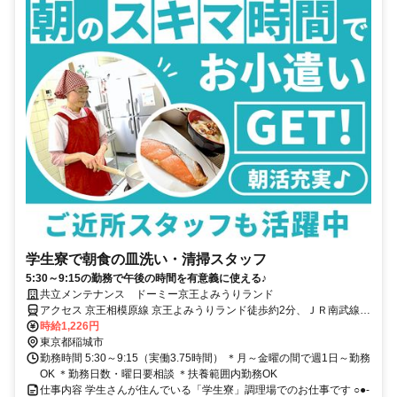
学生寮で朝食の皿洗い・清掃スタッフ
5:30～9:15の勤務で午後の時間を有意義に使える♪
共立メンテナンス ドーミー京王よみうりランド
アクセス 京王相模原線 京王よみうりランド徒歩約2分、ＪＲ南武線
矢野口南口徒歩約17分、京王相模原線 京王稲田堤南口徒歩約21分
時給1,226円
東京都稲城市
勤務時間 5:30～9:15（実働3.75時間） ＊月～金曜の間で週1日～勤務
OK ＊勤務日数・曜日要相談 ＊扶養範囲内勤務OK
仕事内容 学生さんが住んでいる「学生寮」調理場でのお仕事です ○●-