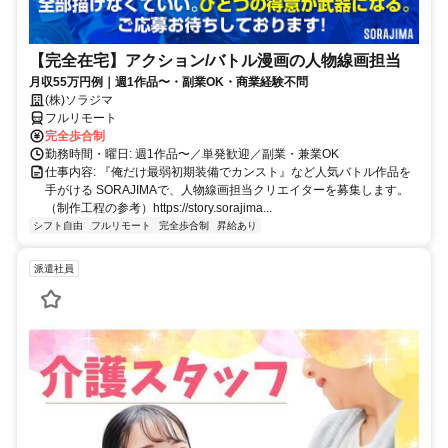
【完全在宅】アクション/バトル漫画の人物線画担当
月収55万円例｜週1作品〜・副業OK・商業経験不問
(株)ソラジマ
フルリモート
完全歩合制
勤務時間・曜日: 週1作品〜／単発歓迎／副業・兼業OK
仕事内容: 『俺だけ最弱初期装備でカンスト』など人気バトル作品を
手がける SORAJIMAで、人物線画担当クリエイターを募集します。
（制作工程の参考）https://story.sorajima...
シフト自由
フルリモート
完全歩合制
昇給あり
派遣社員