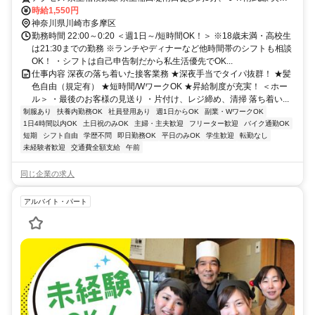
口南口徒歩約10分、ＪＲ南武線 稲田堤徒歩約12分 京王稲田堤駅より
時給1,550円
徒歩7分/車・バイク通勤OK！
神奈川県川崎市多摩区
勤務時間 22:00～0:20 ＜週1日～/短時間OK！＞ ※18歳未満・高校生
は21:30までの勤務 ※ランチやディナーなど他時間帯のシフトも相談
OK！ ・シフトは自己申告制だから私生活優先でOK...
仕事内容 深夜の落ち着いた接客業務 ★深夜手当でタイパ抜群！ ★髪
色自由（規定有） ★短時間/WワークOK ★昇給制度が充実！ ＜ホー
ル＞ ・最後のお客様の見送り ・片付け、レジ締め、清掃 落ち着い...
制服あり
扶養内勤務OK
社員登用あり
週1日からOK
副業・WワークOK
1日4時間以内OK
土日祝のみOK
主婦・主夫歓迎
フリーター歓迎
バイク通勤OK
短期
シフト自由
学歴不問
即日勤務OK
平日のみOK
学生歓迎
転勤なし
未経験者歓迎
交通費全額支給
午前
同じ企業の求人
アルバイト・パート