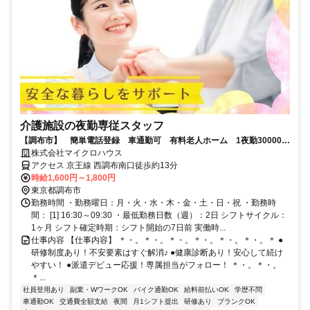
介護施設の夜勤専従スタッフ
【調布市】 簡単電話登録 車通勤可 有料老人ホーム 1夜勤30000円
以上
株式会社マイクロハウス
アクセス 京王線 西調布南口徒歩約13分
時給1,600円～1,800円
東京都調布市
勤務時間 ・勤務曜日：月・火・水・木・金・土・日・祝 ・勤務時
間： [1] 16:30～09:30 ・最低勤務日数（週）：2日 シフトサイクル：
1ヶ月 シフト確定時期：シフト開始の7日前 実働時...
仕事内容 【仕事内容】 ＊・。＊・。＊・。＊・。＊・。＊・。＊ ●
研修制度あり！不安要素はすぐ解消♪ ●健康診断あり！安心して続け
やすい！ ●派遣デビュー応援！専属担当がフォロー！ ＊・。＊・。
＊...
社員登用あり
副業・WワークOK
バイク通勤OK
給料前払いOK
学歴不問
車通勤OK
交通費全額支給
夜間
月1シフト提出
研修あり
ブランクOK