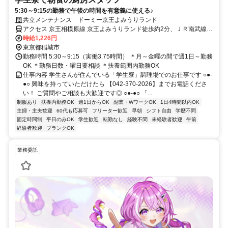
5:30～9:15の勤務で午後の時間を有意義に使える♪
共立メンテナンス ドーミー京王よみうりランド
アクセス 京王相模原線 京王よみうりランド徒歩約2分、ＪＲ南武線
矢野口南口徒歩約17分、京王相模原線 京王稲田堤南口徒歩約21分
時給1,226円
東京都稲城市
勤務時間 5:30～9:15（実働3.75時間） ＊月～金曜の間で週1日～勤務
OK ＊勤務日数・曜日要相談 ＊扶養範囲内勤務OK
仕事内容 学生さんが住んでいる「学生寮」調理場でのお仕事です ○●-
●○ 興味を持っていただけたら 【042-370-2026】までお電話くださ
い！ ご質問やご相談も大歓迎です◎ ○●-●○ 「...
制服あり
扶養内勤務OK
週1日からOK
副業・WワークOK
1日4時間以内OK
主婦・主夫歓迎
60代も応募可
フリーター歓迎
早朝
シフト自由
学歴不問
固定時間制
平日のみOK
学生歓迎
転勤なし
経験不問
未経験者歓迎
午前
経験者歓迎
ブランクOK
業務委託