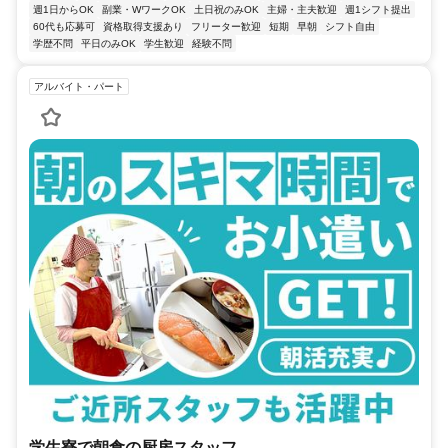
週1日からOK
副業・WワークOK
土日祝のみOK
主婦・主夫歓迎
週1シフト提出
60代も応募可
資格取得支援あり
フリーター歓迎
短期
早朝
シフト自由
学歴不問
平日のみOK
学生歓迎
経験不問
アルバイト・パート
学生寮で朝食の厨房スタッフ