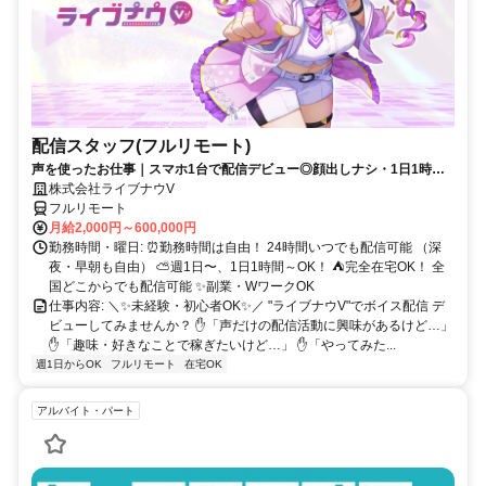
配信スタッフ(フルリモート)
声を使ったお仕事｜スマホ1台で配信デビュー◎顔出しナシ・1日1時間
～OK♪
株式会社ライブナウV
フルリモート
月給2,000円～600,000円
勤務時間・曜日: ⏰勤務時間は自由！ 24時間いつでも配信可能 （深
夜・早朝も自由） ⛅週1日〜、1日1時間～OK！ ⛺完全在宅OK！ 全
国どこからでも配信可能 ✨副業・WワークOK
仕事内容: ＼✨未経験・初心者OK✨／ "ライブナウV"でボイス配信 デ
ビューしてみませんか？ ✋「声だけの配信活動に興味があるけど…」
✋「趣味・好きなことで稼ぎたいけど…」 ✋「やってみた...
週1日からOK
フルリモート
在宅OK
アルバイト・パート