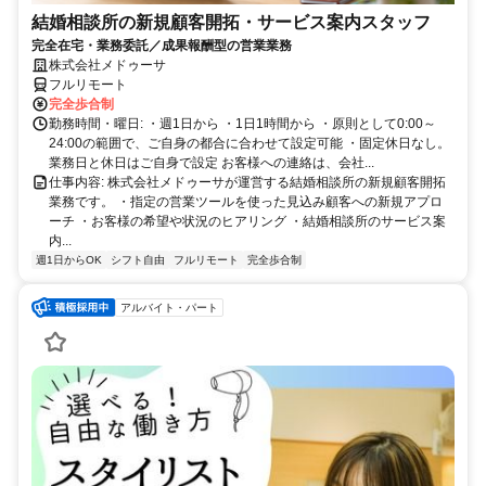
結婚相談所の新規顧客開拓・サービス案内スタッフ
完全在宅・業務委託／成果報酬型の営業業務
株式会社メドゥーサ
フルリモート
完全歩合制
勤務時間・曜日: ・週1日から ・1日1時間から ・原則として0:00～
24:00の範囲で、ご自身の都合に合わせて設定可能 ・固定休日なし。
業務日と休日はご自身で設定 お客様への連絡は、会社...
仕事内容: 株式会社メドゥーサが運営する結婚相談所の新規顧客開拓
業務です。 ・指定の営業ツールを使った見込み顧客への新規アプロ
ーチ ・お客様の希望や状況のヒアリング ・結婚相談所のサービス案
内...
週1日からOK
シフト自由
フルリモート
完全歩合制
アルバイト・パート