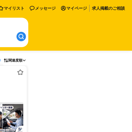
マイリスト
メッセージ
マイページ
求人掲載のご相談
存
関連度順