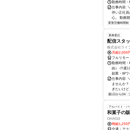
勤務時間・曜
仕事内容:
伴い正社員
心。 勤務開
変形労働時間制
業務委託
配信スタッ
株式会社ライ
月給2,000
フルリモー
勤務時間・
由） ⛅週1
副業・Wワ
仕事内容: 
ませんか？
ぎたいけど…
週1日からOK
アルバイト・パ
和菓子の
OHAGI3
時給1,250
交通・アク