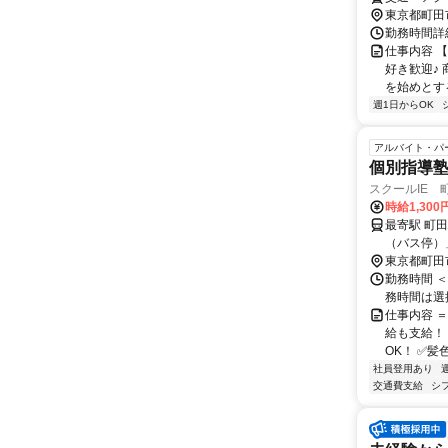
東京都町田
勤務時間詳細
仕事内容 【
好き歓迎♪
を始めとする
週1日からOK
アルバイト・パ
個別指導
スクールIE 
時給1,300
最寄駅 町田駅 交通アクセス JR・小田急線「町田駅」下車後、「
（バス停）」より 神奈中バス（町26、27、29、30、
に乗車。 「下根岸（バス停）」より徒歩3分。根岸交差点に面しております。 淵野
東京都町田
辺駅、橋本
勤務時間 ＜授
務時間は選
仕事内容 
給も支給！
OK！ ✅髪色
社員登用あり
交通費支給
シ