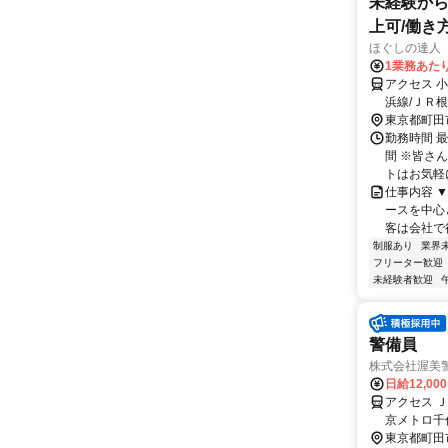
未経験から
上可/働き
ほぐしの達人
1業務あたり
アクセス 
浜線/ＪＲ
26分 町田
東京都町田
勤務時間 
間 ※皆さ
トはお気軽
仕事内容 
ースを中心
客は会社で行
制服あり
業界
フリーター歓迎
未経験者歓迎
警備員
株式会社渥美
日給12,00
アクセス 
京メトロ千
出口)徒歩約
東京都町田