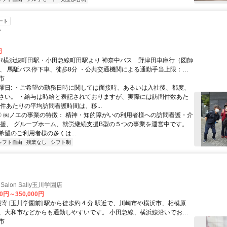
ート
士
円
通勤手当上限：
ます。 自転車、バイク、マイカーでのご通勤が可能で
市
曜日: ・ご希望の勤務日時に関しては面接時、あるいは入社後、都度、
＊マイカー通勤の場合は会社の駐車場完備、通勤手当は社内規定による
さい。 ・給与は時給と表記されておりますが、実際には訪問件数あた
１件あたりの平均訪問看護時間は、移...
 〇 ㈱ノエの事業の特徴： 精神・知的障がいの利用者様への訪問看護・介
支援、 グループホーム、就労継続支援B型の５つの事業を運営中です。
希望のご利用者様の多くは...
シフト自由
残業なし
シフト制
g Salon Sally玉川学園店
00円～350,000円
市などからも通勤しやすいです。 小田急線、横浜線沿いでお探
市
の方も 通勤に便利です。