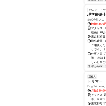
アルバイト・パ
理学療法
株式会社ノエ
時給4,000
アクセス: JR横浜線町田駅・小田急線町田駅より 神奈中バス 野津田車庫行（図師
経由）20分、 馬駈バス停下車、徒歩8分 ・公共交通機関による
￥600/日まで 支給いたし
東京都町田
勤務時間・
す。 
ご相談くだ
りです。 
仕事内容:
護、 相談
リハビリご
週1日からOK
正社員
トリマー
Dog Trimmin
月給230,0
アクセス: 最寄 [玉川学園前] 駅から徒歩約 4 分 駅近で、川崎市や横浜市、相模原
市、座間市、大和
東京都町田
し