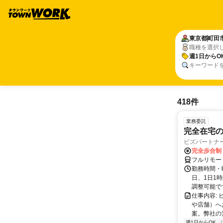
東京都
町田
職種を選択
週1日からO
キーワード
418件
業務委託
完全在宅
ビズパートナ
完全歩合制
フルリモー
勤務時間・曜
日、1日1
調整可能です
仕事内容:
や店舗）へ
案。弊社の
週1日からOK