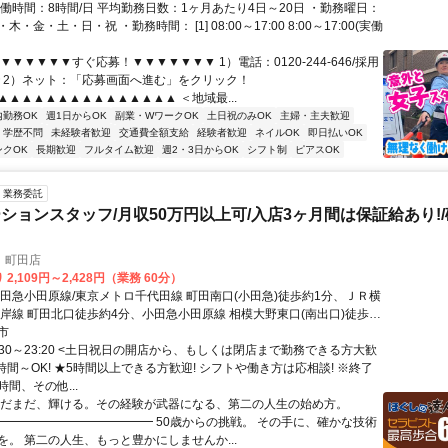
実働時間：8時間/日 平均勤務日数：1ヶ月あたり4日～20日 ・勤務曜日：
・金・土・日・祝 ・勤務時間： [1] 08:00～17:00 8:00～17:00(実働
▼▼▼▼▼▼すぐ応募！▼▼▼▼▼▼▼ 1）電話：0120-244-646/採用
で 2）ネット：「応募画面へ進む」をクリック！
▲▲▲▲▲▲▲▲▲▲▲▲▲▲▲ ＜地域最...
内勤務OK
週1日からOK
副業・WワークOK
土日祝のみOK
主婦・主夫歓迎
学歴不問
未経験者歓迎
交通費全額支給
経験者歓迎
ネイルOK
即日払いOK
ンクOK
長期歓迎
フルタイム歓迎
週2・3日からOK
シフト制
ピアスOK
業務委託
ションスタッフ/月収50万円以上可/入店3ヶ月間は保証給あり!
り
 町田店
2,109円～2,428円（業務 60分）
小田急小田原線/東京メトロ千代田線 町田南口(小田急)徒歩約1分、ＪＲ横
根岸線 町田北口徒歩約4分、小田急小田原線 相模大野東口(南出口)徒歩約
駅南口徒歩1分
市
:30～23:20 <土日祝日の開店から、もしくは閉店まで勤務できる方大歓
時間～OK! ★5時間以上できる方歓迎! シフトや働き方は応相談! ※終了
間、その他...
まだまだ、輝ける。その経験が武器になる、第二の人生の始め方。
━━━━━━━━━━━━━ 50歳からの挑戦。 その手に、確かな技術
を。 第二の人生、もっと豊かにしませんか...