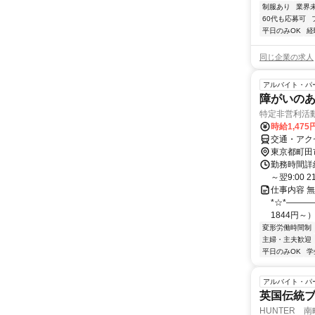
制服あり
業界
60代も応募可
平日のみOK
経
同じ企業の求人
アルバイト・パ
障がいのあ
特定非営利活
時給1,475
交通・アク
東京都町田
勤務時間詳細 
～翌9:00 
仕事内容 
*☆*―――
1844円～）
変形労働時間制
主婦・主夫歓迎
平日のみOK
学
アルバイト・パ
英国伝統
HUNTER 