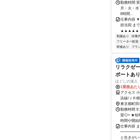
勤務時間 
月・火・水・木
8時間...
仕事内容 ▼
担当宛 ま
▲▲▲▲▲
制服あり
扶養
フリーター歓迎
研修あり
ブラ
リラクゼー
ポートあ
ほぐしの達人
1業務あたり 
アクセス 
浜線/ＪＲ
26分 町田
東京都町田
勤務時間 9
迎◎> ★短
時間や開始時
仕事内容 
━━━━━
と生きがい