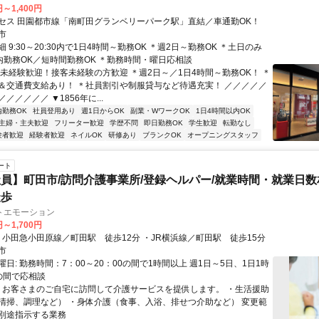
円～1,400円
セス 田園都市線「南町田グランベリーパーク駅」直結／車通勤OK！
市
 9:30～20:30内で1日4時間～勤務OK ＊週2日～勤務OK ＊土日のみ
養内勤務OK／短時間勤務OK ＊勤務時間・曜日応相談
＊未経験歓迎！接客未経験の方歓迎 ＊週2日～／1日4時間～勤務OK！ ＊
＆交通費支給あり！ ＊社員割引や制服貸与など待遇充実！ ／／／／／
／／／／／ ▼1856年に...
内勤務OK
社員登用あり
週1日からOK
副業・WワークOK
1日4時間以内OK
主婦・主夫歓迎
フリーター歓迎
学歴不問
即日勤務OK
学生歓迎
転勤なし
験者歓迎
経験者歓迎
ネイルOK
研修あり
ブランクOK
オープニングスタッフ
ート
員】町田市/訪問介護事業所/登録ヘルパー/就業時間・就業日数
徒歩
トエモーション
円～1,700円
アクセス: ・小田急小田原線／町田駅 徒歩12分 ・JR横浜線／町田駅 徒歩15分
市
日: 勤務時間：7：00～20：00の間で1時間以上 週1日～5日、1日1時
の間で応相談
 ＊お客さまのご自宅に訪問して介護サービスを提供します。 ・生活援助
清掃、調理など） ・身体介護（食事、入浴、排せつ介助など） 変更範
別途指示する業務