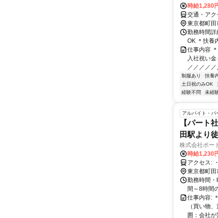
時給1,280
交通・アク
東京都町田
勤務時間詳細
OK ＊扶
仕事内容 
入社祝い金
／／／／／／
制服あり
扶養
土日祝のみOK
経験不問
未経
アルバイト・パ
【パート社
田駅より
株式会社ポー
時給1,230
東京都町田
勤務時間・曜
間～8時間
仕事内容:
（買い物、
囲：会社が