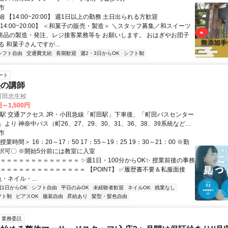
市
 【14:00~20:00】 週1日以上の勤務 土日出られる方歓迎
14:00~20:00】 ＜和菓子の販売・製造＞ ＼スタッフ募集／和スイーツ
 商品の製造・発注、レジ接客業務等を お願いします。 おはぎやお団子
 和菓子さんですが...
シフト自由
交通費支給
長期歓迎
週2・3日からOK
シフト制
ート
塾の講師
町田忠生校
円～1,500円
町田バスセンター
31、36、38、39系統など）
市
駅からも「町田バスセンター」行バスに乗ることも可能です。 ＊転勤
業時間＞ 16：20～17：50 17：55～19：25 19：30～21：00 ※勤
択可〇 ※開始5分前には教室に入室
なし ＊バイク通勤OK ＊交通費支給（1000円上限）
＝＝＝＝＝＝＝＝＝＝＝＝＝＝ ✨週1日・100分からOK✨ 授業前後の事務
 ＝＝＝＝＝＝＝＝＝＝＝＝＝＝ 【POINT】 ✅履歴書不要＆私服面接
・ネイル・...
週1日からOK
シフト自由
平日のみOK
未経験者歓迎
ネイルOK
残業なし
フト制
ピアスOK
服装自由
昇給あり
髪型・髪色自由
業務委託