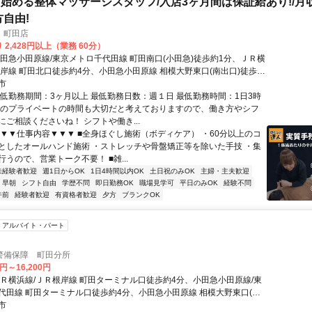
始める整体マッサージスタッフ/入店3ヶ月間は保証給あり!/月収
方自由!
 町田店
 2,428円以上（業務 60分）
小田急小田原線/東京メトロ千代田線 町田南口(小田急)徒歩約1分、ＪＲ横
根岸線 町田北口徒歩約4分、小田急小田原線 相模大野東口(南出口)徒歩約
駅南口徒歩1分
市
最低勤務期間：3ヶ月以上 最低勤務日数：週１日 最低勤務時間：1日3時
んのプライベートの時間も大切だと考えておりますので、働き方やシフ
にご相談くださいね！ シフトや働き...
▼▼▼仕事内容▼▼▼ ■全身ほぐし施術（ボディケア） ・60分以上のコ
としたオールハンド施術 ・ストレッチや骨盤矯正等を除いた手技 ・集
うので、営業トーク不要！ ■雑...
未経験者歓迎
週1日からOK
1日4時間以内OK
土日祝のみOK
主婦・主夫歓迎
早朝
シフト自由
学歴不問
即日勤務OK
職場見学可
平日のみOK
経験不問
午前
経験者歓迎
有資格者歓迎
夕方
ブランクOK
アルバイト・パート
警備保障 町田分所
0円～16,200円
ＪＲ横浜線/ＪＲ根岸線 町田ターミナル口徒歩約4分、小田急小田原線/東
代田線 町田ターミナル口徒歩約4分、小田急小田原線 相模大野東口(南
17分
市