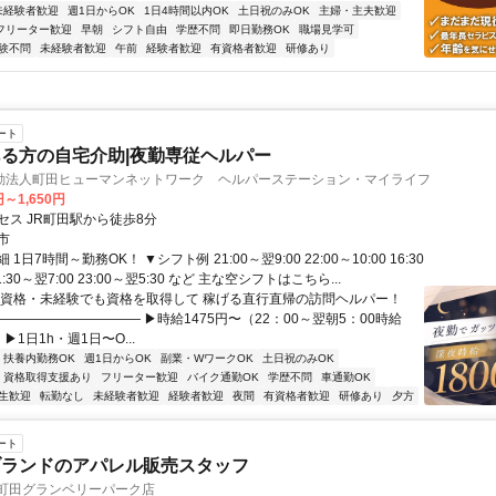
未経験者歓迎
週1日からOK
1日4時間以内OK
土日祝のみOK
主婦・主夫歓迎
フリーター歓迎
早朝
シフト自由
学歴不問
即日勤務OK
職場見学可
験不問
未経験者歓迎
午前
経験者歓迎
有資格者歓迎
研修あり
ート
る方の自宅介助|夜勤専従ヘルパー
動法人町田ヒューマンネットワーク ヘルパーステーション・マイライフ
円～1,650円
セス JR町田駅から徒歩8分
市
1日7時間～勤務OK！ ▼シフト例 21:00～翌9:00 22:00～10:00 16:30
21:30～翌7:00 23:00～翌5:30 など 主な空シフトはこちら...
無資格・未経験でも資格を取得して 稼げる直行直帰の訪問ヘルパー！
――――――――――― ▶時給1475円〜（22：00～翌朝5：00時給
 ▶1日1h・週1日〜O...
扶養内勤務OK
週1日からOK
副業・WワークOK
土日祝のみOK
資格取得支援あり
フリーター歓迎
バイク通勤OK
学歴不問
車通勤OK
生歓迎
転勤なし
未経験者歓迎
経験者歓迎
夜間
有資格者歓迎
研修あり
夕方
ート
ブランドのアパレル販売スタッフ
南町田グランベリーパーク店