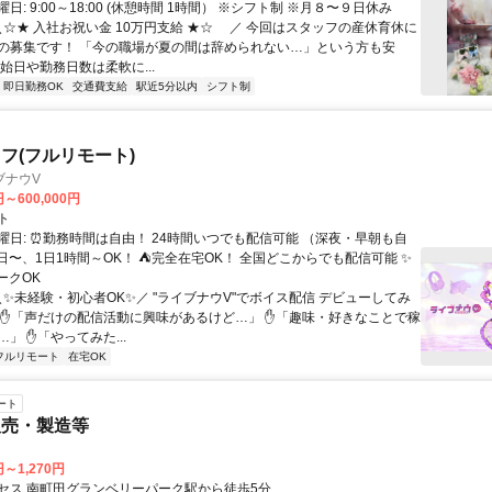
日: 9:00～18:00 (休憩時間 1時間） ※シフト制 ※月８〜９日休み
 ＼☆★ 入社お祝い金 10万円支給 ★☆ ／ 今回はスタッフの産休育休に
の募集です！ 「今の職場が夏の間は辞められない…」という方も安
始日や勤務日数は柔軟に...
即日勤務OK
交通費支給
駅近5分以内
シフト制
フ(フルリモート)
ブナウV
円～600,000円
ト
曜日: ⏰勤務時間は自由！ 24時間いつでも配信可能 （深夜・早朝も自
日〜、1日1時間～OK！ ⛺完全在宅OK！ 全国どこからでも配信可能 ✨
ークOK
＼✨未経験・初心者OK✨／ "ライブナウV"でボイス配信 デビューしてみ
 ✋「声だけの配信活動に興味があるけど…」 ✋「趣味・好きなことで稼
」 ✋「やってみた...
フルリモート
在宅OK
ート
販売・製造等
円～1,270円
セス 南町田グランベリーパーク駅から徒歩5分