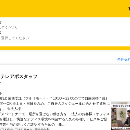
市
してください
K
を選択してください
条件保
のテレアポスタッフ
ー
ト
日: 業務委託（フルリモート） * 10:00～22:00の間で自由調整 * 週1
時間〜OK ※土日・祝日を含め、ご自身のスケジュールに合わせて柔軟に
。 ※法人様...
 ビズパートナーで、場所を選ばない働き方を 法人のお客様（オフィス
お電話し、快適なオフィス環境を構築するための各種サービスをご提
営業担当が詳しくご説明するための「商...
シフト自由
フルリモート
完全歩合制