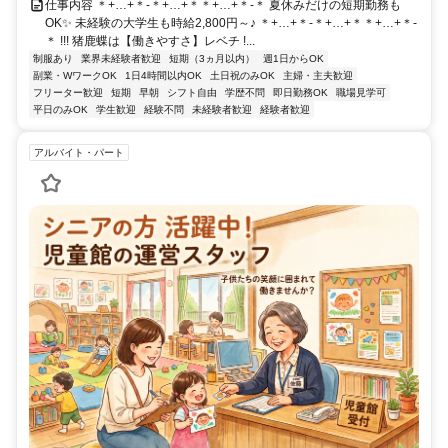
仕事内容 ＊+…+＊-＊+…+＊＊+…+＊-＊ 夏休みだけの短期勤務も
OK✨ 未経験の大学生も時給2,800円～♪ ＊+…+＊-＊+…+＊＊+…+＊-
＊ !!! 猪鹿蝶は【働きやすさ】レベチ !...
制服あり
業界未経験者歓迎
短期（3ヵ月以内）
週1日からOK
副業・WワークOK
1日4時間以内OK
土日祝のみOK
主婦・主夫歓迎
フリーター歓迎
短期
早朝
シフト自由
学歴不問
即日勤務OK
職場見学可
平日のみOK
学生歓迎
経験不問
未経験者歓迎
経験者歓迎
アルバイト・パート