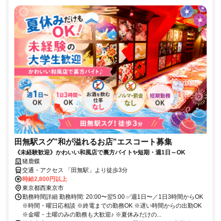
田無駅スグ”和が溢れるお店"エスコート募集
《未経験歓迎》かわいい和風店で裏方バイト✨短期・週1日～OK
猪鹿蝶
交通・アクセス 「田無駅」より徒歩3分
時給2,800円以上
東京都西東京市
勤務時間詳細 勤務時間: 20:00〜翌5:00 ✅週1⽇〜／1⽇3時間からOK
※時間・曜日応相談 ※終電までの勤務OK ※遅い時間からの出勤OK
※金曜・土曜のみの勤務も大歓迎♪ ※夏休みだけの...