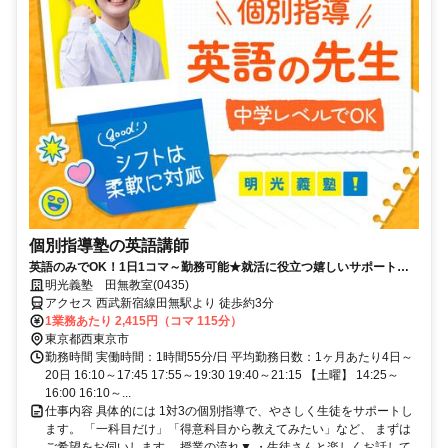
個別指導塾の英語講師
英語のみでOK！1日1コマ～勤務可能★就活に役立つ嬉しいサポートも
◎ミドル・シニアも活躍中
明光義塾 田無教室(0435)
アクセス 西武新宿線田無駅より 徒歩約3分
1業務あたり 2,415円（コマ 115分）
東京都西東京市
勤務時間 実働時間：1時間55分/日 平均勤務日数：1ヶ月あたり4日～
20日 16:10～17:45 17:55～19:30 19:40～21:15 【土曜】 14:25～
16:00 16:10～...
仕事内容 具体的には 1対3の個別指導で、やさしく生徒をサポートし
ます。 「一科目だけ」「得意科目から教えてみたい」など、 まずは
ご希望をお伺いします。 授業の流れ▼ ・生徒さんと楽しくお話して