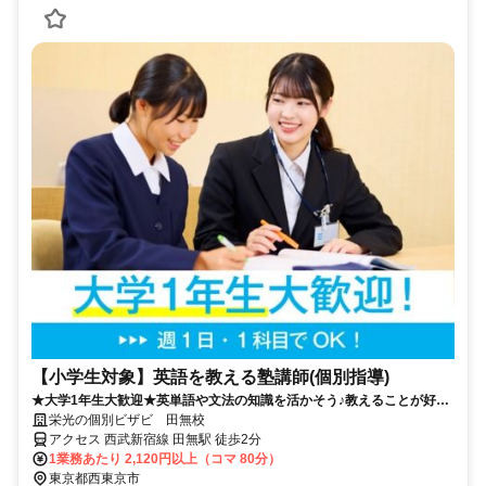
【小学生対象】英語を教える塾講師(個別指導)
★大学1年生大歓迎★英単語や文法の知識を活かそう♪教えることが好き
な方歓迎！
栄光の個別ビザビ 田無校
アクセス 西武新宿線 田無駅 徒歩2分
1業務あたり 2,120円以上（コマ 80分）
東京都西東京市