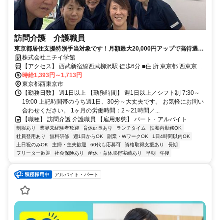
訪問介護 介護職員
東京都居住支援特別手当対象です！月額最大20,000円アップで高待遇！
西武柳沢駅周辺の事務所です。直行直帰、週1回、短時間から働けま
株式会社ニチイ学館
す。介護スタッフとして一緒に働きませんか 未経験者歓迎
【アクセス】 西武新宿線西武柳沢駅 徒歩6分 ■住 所 東京都 西東京市
南町1-5-14T'sgarden田無1F ■アクセス 西武新宿線西武柳沢駅 徒歩6
時給1,393円～1,713円
分
東京都西東京市
【勤務日数】 週1日以上 【勤務時間】 週1日以上／シフト制 7:30～
19:00 上記時間帯のうち週1日、30分～大丈夫です。 お気軽にお問い
合わせください。 1ヶ月の労働時間：2～21時間／...
【職種】 訪問介護 介護職員 【雇用形態】 パート・アルバイト
制服あり
業界未経験者歓迎
育休延長あり
ランチタイム
扶養内勤務OK
社員登用あり
無料研修
週1日からOK
副業・WワークOK
1日4時間以内OK
土日祝のみOK
主婦・主夫歓迎
60代も応募可
資格取得支援あり
長期
フリーター歓迎
社会保険あり
産休・育休取得実績あり
早朝
午後
アルバイト・パート