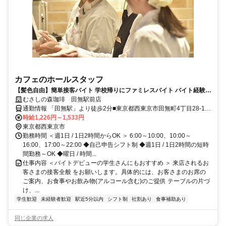
カフェのホールスタッフ
【髪色自由】簡単接客バイト 学校帰りにファミレスバイト バイト経験が
ない方も大歓迎 曜日や時間の希望も相談OK!! テスト時期などももちろ
むさしの森珈琲 田無駅前店
ん考慮します!!
通勤情報 「田無駅」より徒歩2分■東京都西東京市田無町4丁目28-17
田無マーブルビル2階
時給1,226円～1,533円
東京都西東京市
勤務時間 ＜週1日 / 1日2時間からOK ＞ 6:00～10:00、10:00～
16:00、17:00～22:00 ◆自己申告シフト制 ◆週1日 / 1日2時間の短時
間勤務～OK ◆曜日 / 時間...
仕事内容 ＜バイトデビューの学生さんにもおすすめ ＞ 来店されるお
客さまの接客全般 をお願いします。具体的には、お客さまのお席の
ご案内、お食事やお飲み物(アルコール含む)のご提供 テーブルの片づ
け、...
学生歓迎
未経験者歓迎
駅近5分以内
シフト制
社割あり
食事補助あり
同じ企業の求人