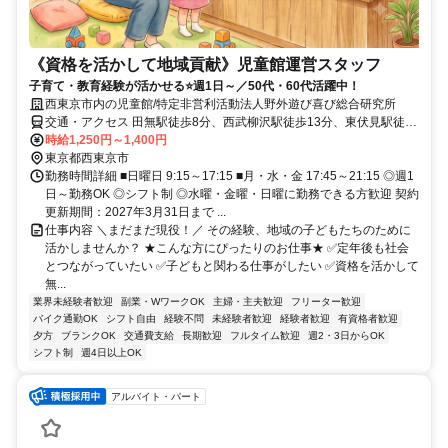
《資格を活かして地域貢献》児童館運営スタッフ
子育て・教育経験が活かせる⭐週1日～／50代・60代活躍中！
西東京市内の児童館/特定非営利活動法人野外遊び喜び総合研究所
交通・アクセス 田無駅徒歩8分、西武柳沢駅徒歩13分、東伏見駅徒歩
17分、他
時給1,250円～1,400円
東京都西東京市
勤務時間詳細 ■日曜日 9:15～17:15 ■月・水・金 17:45～21:15 ◎週1
日～勤務OK ◎シフト制 ◎水曜・金曜・日曜に勤務できる方歓迎 契約
更新期間：2027年3月31日まで ...
仕事内容 ＼まだまだ現役！／ その経験、地域の子どもたちのために
活かしませんか？ ★こんな方にぴったりのお仕事★ ✅定年後も社会
とつながっていたい ✅子どもと関わる仕事がしたい ✅資格を活かして
無...
業界未経験者歓迎
副業・WワークOK
主婦・主夫歓迎
フリーター歓迎
バイク通勤OK
シフト自由
経験不問
未経験者歓迎
経験者歓迎
有資格者歓迎
夕方
ブランクOK
交通費支給
長期歓迎
フルタイム歓迎
週2・3日からOK
シフト制
週4日以上OK
アルバイト・パート