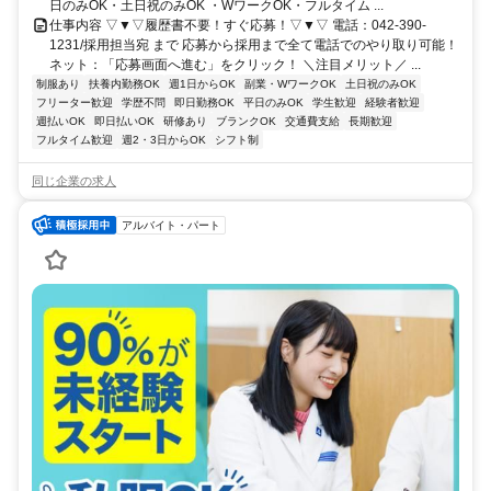
日のみOK・土日祝のみOK ・WワークOK・フルタイム ...
仕事内容 ▽▼▽履歴書不要！すぐ応募！▽▼▽ 電話：042-390-
1231/採用担当宛 まで 応募から採用まで全て電話でのやり取り可能！
ネット：「応募画面へ進む」をクリック！ ＼注目メリット／ ...
制服あり
扶養内勤務OK
週1日からOK
副業・WワークOK
土日祝のみOK
フリーター歓迎
学歴不問
即日勤務OK
平日のみOK
学生歓迎
経験者歓迎
週払いOK
即日払いOK
研修あり
ブランクOK
交通費支給
長期歓迎
フルタイム歓迎
週2・3日からOK
シフト制
同じ企業の求人
アルバイト・パート