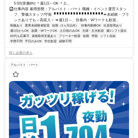
5:00(実働8h) ＊週1日～OK ＊土...
仕事内容 雇用形態：アルバイト・パート 職種：イベント運営スタッ
フ、警備スタッフ/守衛 ▝▝▝▝▝▝▝▝▝▝▝▝▝▝▝▝▝▝ ⏩未経験・ブラ
ンクありでも＜高収入＞ ⏩週1日～、扶養内・Wワークも歓迎...
制服あり
業界未経験者歓迎
短期（3ヵ月以内）
扶養内勤務OK
社員登用あり
週1日からOK
副業・WワークOK
土日祝のみOK
主婦・主夫歓迎
週1シフト提出
60代も応募可
資格取得支援あり
フリーター歓迎
短期
早朝
シフト自由
学歴不問
平日のみOK
学生歓迎
経験不問
同じ企業の求人
アルバイト・パート