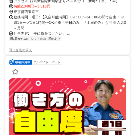
都西東京市新町】
アクセス: 西武新宿線田無駅よりバス10分（「新町5丁目」下車）
時給2,340円～3,510円
東京都西東京市
勤務時間・曜日: 【入店可能時間】 09：00〜24：00の間で自由！ ※
週1日〜／1日1時間〜OK✅ ※「平日のみ」「土日のみ」も可 ※入店3
ヶ月間...
仕事内容: 「手に職をつけたい」 ...
週1日からOK
シフト自由
昇給あり
同じ企業の求人
アルバイト・パート