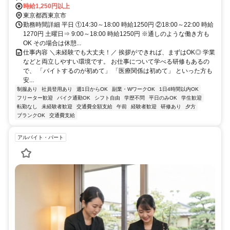
ク通勤もOK ⭐未経験・無資格ＯＫ⭐週1日～ＯＫ＆短時間勤務⭐髪色
時給1,250円以上
自由
東京都西東京市
勤務時間詳細 平日 ①14:30～18:00 時給1250円 ②18:00～22:00 時給
1270円 土曜日⇒ 9:00～18:00 時給1250円 ※通しのような働き方も
OK その場合は休憩...
仕事内容 ＼未経験でも大丈夫！／ 挨拶ができれば、まずはOK◎ 学業
などと両立しやすい環境です。 お仕事について学べる研修もあるの
で、 「バイトするのが初めて」 「医療関係は初めて」 といった方も
安...
制服あり
社員登用あり
週1日からOK
副業・WワークOK
1日4時間以内OK
フリーター歓迎
バイク通勤OK
シフト自由
学歴不問
平日のみOK
学生歓迎
転勤なし
未経験者歓迎
交通費全額支給
午前
経験者歓迎
研修あり
夕方
ブランクOK
交通費支給
アルバイト・パート