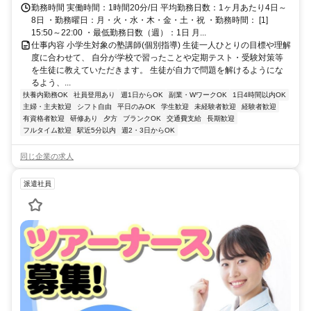
勤務時間 実働時間：1時間20分/日 平均勤務日数：1ヶ月あたり4日～
8日 ・勤務曜日：月・火・水・木・金・土・祝 ・勤務時間： [1]
15:50～22:00 ・最低勤務日数（週）：1日 月...
仕事内容 小学生対象の塾講師(個別指導) 生徒一人ひとりの目標や理解
度に合わせて、 自分が学校で習ったことや定期テスト・受験対策等
を生徒に教えていただきます。 生徒が自力で問題を解けるようにな
るよう、...
扶養内勤務OK
社員登用あり
週1日からOK
副業・WワークOK
1日4時間以内OK
主婦・主夫歓迎
シフト自由
平日のみOK
学生歓迎
未経験者歓迎
経験者歓迎
有資格者歓迎
研修あり
夕方
ブランクOK
交通費支給
長期歓迎
フルタイム歓迎
駅近5分以内
週2・3日からOK
同じ企業の求人
派遣社員