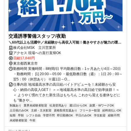
交通誘導警備スタッフ/夜勤
＼60代以上も活躍中／未経験から高収入可能！働きやすさが魅力の環境
で警備員デビューをしませんか！【月収34万円以上可能！日払いも
株式会社MSK 立川営業所
OK！】勤務3日前迄シフト申請が可能です！週1日～・短期もOK！あな
アクセス 現場への直行直帰OK
たのライフスタイルに合わせてお仕事しませんか！未経験者大歓迎！年
日給17,040円
代幅広く活躍しています。
東京都西東京市
勤務時間 実働時間：8時間/日 平均勤務日数：1ヶ月あたり4日～20日
・勤務時間： [1] 20:00～05:00 ・最低勤務日数（週）：1日 20：00～
翌5：00（休憩あり） ※週1日～O...
仕事内容 地域最高水準の高日給バイトデビューを！未経験から安
心・納得の高収入GET！ ＞＞地域最高水準の高日給で効率抜群！＜
＜ ようやく慣れてきた新生活はもちろん これから迎える連休などに
も ”働きや...
制服あり
業界未経験者歓迎
社員登用あり
週1日からOK
副業・WワークOK
土日祝のみOK
主婦・主夫歓迎
資格取得支援あり
フリーター歓迎
給料前払いOK
短期
早朝
シフト自由
学歴不問
即日勤務OK
平日のみOK
学生歓迎
経験不問
未経験者歓迎
午前