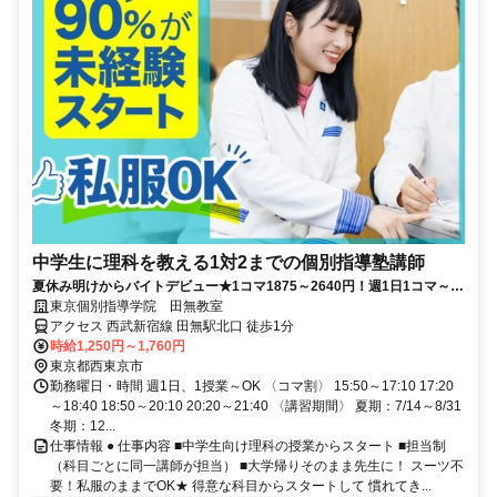
中学生に理科を教える1対2までの個別指導塾講師
夏休み明けからバイトデビュー★1コマ1875～2640円！週1日1コマ～私
服でok◎
東京個別指導学院 田無教室
アクセス 西武新宿線 田無駅北口 徒歩1分
時給1,250円～1,760円
東京都西東京市
勤務曜日・時間 週1日、1授業～OK 〈コマ割〉 15:50～17:10 17:20
～18:40 18:50～20:10 20:20～21:40 〈講習期間〉 夏期：7/14～8/31
冬期：12...
仕事情報 ● 仕事内容 ■中学生向け理科の授業からスタート ■担当制
（科目ごとに同一講師が担当） ■大学帰りそのまま先生に！ スーツ不
要！私服のままでOK★ 得意な科目からスタートして 慣れてき...