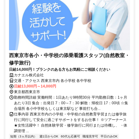
西東京市各小・中学校の添乗看護スタッフ(自然教室・
修学旅行)
日給14,000円！ブランクのある方もお気軽にご相談ください
カナエル株式会社
交通・アクセス 西東京市内 各小学校 各中学校
日給13,000円～14,000円
東京都西東京市
勤務時間詳細 実働時間：1日あたり9時間30分 平均勤務日数：1ヶ月
あたり3日 集合：出発日 7：00～7：30 解散：帰校日 17：00頃 ☆集
合場所 各小中学校もしくは東京駅など 事前打ち合...
仕事内容 西東京市内の小学校・中学校の自然教育学習または修学旅
行に同行して安全に過ごすサポートをするお仕事！ ※ツアーナース
★女性活躍中！ 自然体験学習・修学旅行に同行または待機し、 ・体
調管理 ...
短期（3ヵ月以内）
週1日からOK
60代も応募可
職場見学可
平日のみOK