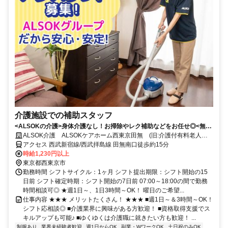
介護施設での補助スタッフ
<ALSOKの介護>身体介護なし！お掃除やレク補助などをお任せ◎<無資
格・未経験OK>
ALSOK介護 ALSOKケアホーム西東京田無 (旧:介護付有料老人ホ
ームすこや家・西東京)
アクセス 西武新宿線/西武拝島線 田無南口徒歩約15分
時給1,230円以上
東京都西東京市
勤務時間 シフトサイクル：1ヶ月 シフト提出期限：シフト開始の15
日前 シフト確定時期：シフト開始の7日前 07:00～18:00の間で勤務
時間相談可◎ ★週1日～、1日3時間～OK！ 曜日のご希望...
仕事内容 ★★★ メリットたくさん！ ★★★ ■週1日～＆3時間～OK！
シフト応相談◎ ■介護業界に興味がある方歓迎！ ■資格取得支援でス
キルアップも可能♪ ■ゆくゆくは介護職に就きたい方も歓迎！ ...
制服あり
業界未経験者歓迎
週1日からOK
副業・WワークOK
土日祝のみOK