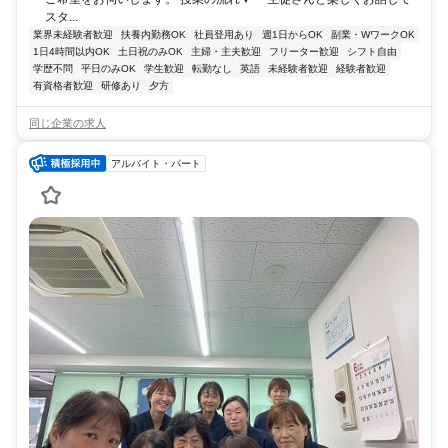
スタ...
業界未経験者歓迎
扶養内勤務OK
社員登用あり
週1日からOK
副業・WワークOK
1日4時間以内OK
土日祝のみOK
主婦・主夫歓迎
フリーター歓迎
シフト自由
学歴不問
平日のみOK
学生歓迎
転勤なし
英語
未経験者歓迎
経験者歓迎
有資格者歓迎
研修あり
夕方
同じ企業の求人
アルバイト・パート