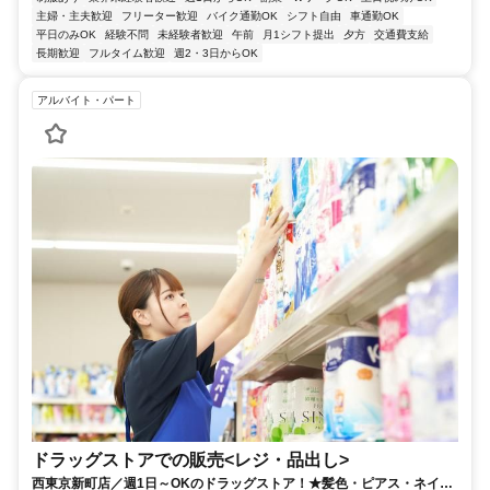
主婦・主夫歓迎
フリーター歓迎
バイク通勤OK
シフト自由
車通勤OK
平日のみOK
経験不問
未経験者歓迎
午前
月1シフト提出
夕方
交通費支給
長期歓迎
フルタイム歓迎
週2・3日からOK
アルバイト・パート
ドラッグストアでの販売<レジ・品出し>
西東京新町店／週1日～OKのドラッグストア！★髪色・ピアス・ネイル