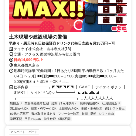
土木現場や建設現場の警備
早終り・悪天時も日給保証◎ドリンク代毎日支給★月35万円～可
テイケイ株式会社 吉祥寺支社[18]
交通・アクセス 西武柳沢駅から徒歩圏内
日給14,000円以上
東京都西東京市
勤務時間詳細 実働時間：1日あたり8時間 平均勤務日数：1ヶ月あた
り4日 〜 20日 ■■日勤■■8:00～17:00(実働8h) ■■夜勤■■20:00～
5:00(実働8h) ＊週1日～OK ＊土...
仕事内容 ┏━━━━┓ ◤◥◤◥◤◥ ┃ GAME ┃ テイケイ ポチッ ┃
START ┃ ケイビ ＊'ω')-σ┗━━━━┛ ◣◢◣◢◣◢
┏━━━━━━━━━━━━━━━━┓ ＿人人人人人人人人...
制服あり
業界未経験者歓迎
短期（3ヵ月以内）
扶養内勤務OK
社員登用あり
週1日からOK
副業・WワークOK
土日祝のみOK
主婦・主夫歓迎
週1シフト提出
60代も応募可
資格取得支援あり
フリーター歓迎
短期
早朝
シフト自由
学歴不問
平日のみOK
学生歓迎
経験不問
アルバイト・パート