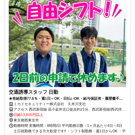
交通誘導スタッフ 日勤
★有給取得77.6％・週1日～OK・日払いOK・給与保証有・履歴書不要
★
ミカドセキュリティー株式会社 久米川支社
アクセス 西武新宿線 花小金井北口徒歩約21分、西武新宿線/西武拝島
線 田無北口徒歩約22分、西武新宿線 西武柳沢北口徒歩約34分
日給13,000円以上
東京都西東京市
勤務時間 実働時間：8時間/日 平均勤務日数：1ヶ月あたり4日～8日
土日祝勤務できる方大歓迎です!! ・シフト制勤務・週1日からOK ・平