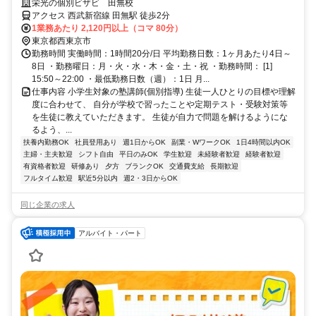
大学生活躍中！
栄光の個別ビザビ 田無校
アクセス 西武新宿線 田無駅 徒歩2分
1業務あたり 2,120円以上（コマ 80分）
東京都西東京市
勤務時間 実働時間：1時間20分/日 平均勤務日数：1ヶ月あたり4日～
8日 ・勤務曜日：月・火・水・木・金・土・祝 ・勤務時間： [1]
15:50～22:00 ・最低勤務日数（週）：1日 月...
仕事内容 小学生対象の塾講師(個別指導) 生徒一人ひとりの目標や理解
度に合わせて、 自分が学校で習ったことや定期テスト・受験対策等
を生徒に教えていただきます。 生徒が自力で問題を解けるようにな
るよう、...
扶養内勤務OK
社員登用あり
週1日からOK
副業・WワークOK
1日4時間以内OK
主婦・主夫歓迎
シフト自由
平日のみOK
学生歓迎
未経験者歓迎
経験者歓迎
有資格者歓迎
研修あり
夕方
ブランクOK
交通費支給
長期歓迎
フルタイム歓迎
駅近5分以内
週2・3日からOK
同じ企業の求人
アルバイト・パート