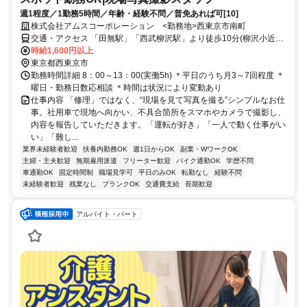
週1程度／1勤務5時間／年齢・経験不問／普免あれば可[10]
株式会社アムスコーポレーション <勤務地>西東京市南町
交通・アクセス 「田無駅」「西武柳沢駅」より徒歩10分(柳沢小近く)
※車・バイク通勤OK
時給1,600円以上
東京都西東京市
勤務時間詳細 8：00～13：00(実働5h) ＊平日のうち月3～7回程度 ＊
曜日・勤務日数応相談 ＊時間は状況により変動あり
仕事内容 「修理」ではなく、“現場を見て写真を撮る”シンプルなお仕
事。社用車で現地へ向かい、不具合箇所をスマホやカメラで撮影し、
内容を報告していただきます。「運転が好き」「一人で動く仕事がい
い」「難し...
業界未経験者歓迎
扶養内勤務OK
週1日からOK
副業・WワークOK
主婦・主夫歓迎
無期雇用派遣
フリーター歓迎
バイク通勤OK
学歴不問
車通勤OK
固定時間制
職場見学可
平日のみOK
転勤なし
経験不問
未経験者歓迎
残業なし
ブランクOK
交通費支給
長期歓迎
アルバイト・パート