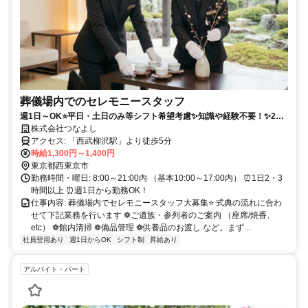
葬儀場内でのセレモニースタッフ
週1日～OK⭐平日・土日のみ等シフト希望考慮✨知識や経験不要！✨20
代・30代女性スタッフが活躍中✨
株式会社つなよし
アクセス: 「西武柳沢駅」より徒歩5分
時給1,300円～1,400円
東京都西東京市
勤務時間・曜日: 8:00～21:00内 （基本10:00～17:00内） ⏰1日2・3
時間以上 ⏰週1日から勤務OK！
仕事内容: 葬儀場内でセレモニースタッフ大募集⭐ 式典の流れに合わ
せて下記業務を行います ❁ご遺族・参列者のご案内 （座席/焼香、
etc） ❁館内清掃 ❁備品管理 ❁供養品のお渡し など。まず...
社員登用あり
週1日からOK
シフト制
昇給あり
アルバイト・パート