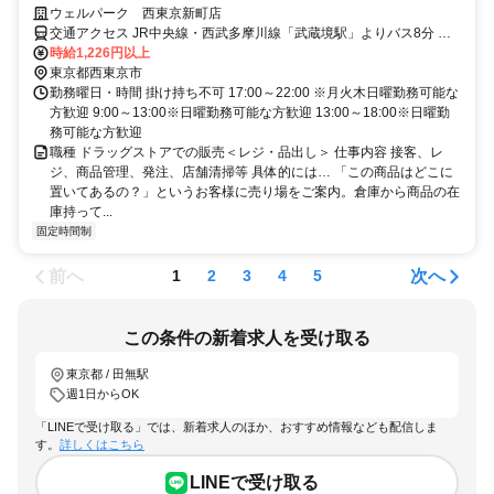
自由（規定あり）
ウェルパーク 西東京新町店
交通アクセス JR中央線・西武多摩川線「武蔵境駅」よりバス8分 バ
ス ヴィーガーデン行き おおぞら公園西亭下車徒歩1分
時給1,226円以上
東京都西東京市
勤務曜日・時間 掛け持ち不可 17:00～22:00 ※月火木日曜勤務可能な
方歓迎 9:00～13:00※日曜勤務可能な方歓迎 13:00～18:00※日曜勤
務可能な方歓迎
職種 ドラッグストアでの販売＜レジ・品出し＞ 仕事内容 接客、レ
ジ、商品管理、発注、店舗清掃等 具体的には… 「この商品はどこに
置いてあるの？」というお客様に売り場をご案内。倉庫から商品の在
庫持って...
固定時間制
前へ
次へ
1
2
3
4
5
この条件の新着求人を受け取る
東京都 / 田無駅
週1日からOK
「LINEで受け取る」では、新着求人のほか、おすすめ情報なども配信しま
す。
詳しくはこちら
LINEで受け取る