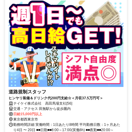
道路規制スタッフ
ヒンヤリ装備＆ドリンク代200円支給☆＜月収37.5万円可＞
テイケイ株式会社 高田馬場支社[56]
交通・アクセス 田無駅から徒歩圏内
日給15,000円以上
東京都西東京市
勤務時間詳細 実働時間：1日あたり8時間 平均勤務日数：1ヶ月あた
り4日 〜 20日 ■■日勤■■8:00～17:00(実働8h) ■■夜勤■■20:00～