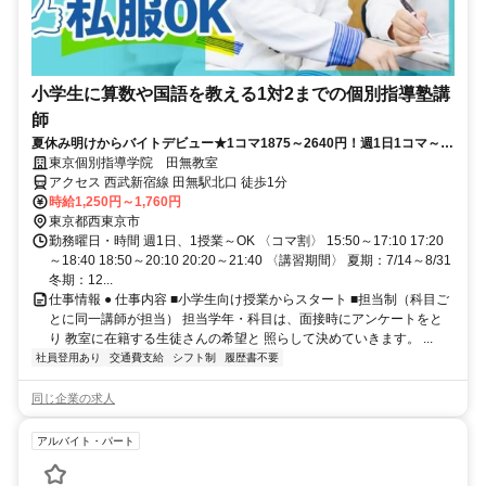
小学生に算数や国語を教える1対2までの個別指導塾講
師
夏休み明けからバイトデビュー★1コマ1875～2640円！週1日1コマ～私
服でok◎
東京個別指導学院 田無教室
アクセス 西武新宿線 田無駅北口 徒歩1分
時給1,250円～1,760円
東京都西東京市
勤務曜日・時間 週1日、1授業～OK 〈コマ割〉 15:50～17:10 17:20
～18:40 18:50～20:10 20:20～21:40 〈講習期間〉 夏期：7/14～8/31
冬期：12...
仕事情報 ● 仕事内容 ■小学生向け授業からスタート ■担当制（科目ご
とに同一講師が担当） 担当学年・科目は、面接時にアンケートをと
り 教室に在籍する生徒さんの希望と 照らして決めていきます。 ...
社員登用あり
交通費支給
シフト制
履歴書不要
同じ企業の求人
アルバイト・パート