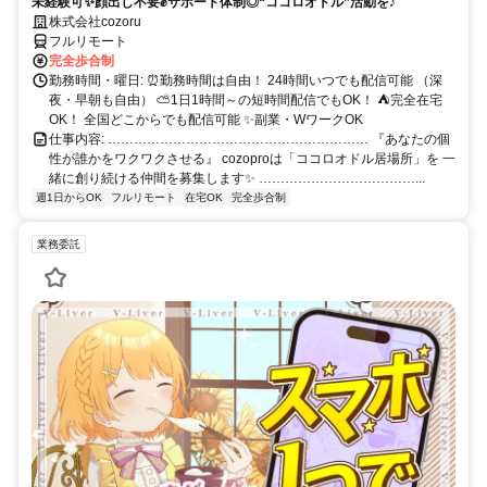
未経験可✨顔出し不要✊サポート体制◎“ココロオドル”活動を♪
株式会社cozoru
フルリモート
完全歩合制
勤務時間・曜日: ⏰勤務時間は自由！ 24時間いつでも配信可能 （深
夜・早朝も自由） ⛅1日1時間～の短時間配信でもOK！ ⛺完全在宅
OK！ 全国どこからでも配信可能 ✨副業・WワークOK
仕事内容: …………………………………………………… 『あなたの個
性が誰かをワクワクさせる』 cozoproは「ココロオドル居場所」を 一
緒に創り続ける仲間を募集します✨ ………………………………...
週1日からOK
フルリモート
在宅OK
完全歩合制
業務委託