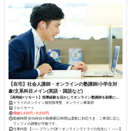
【在宅】社会人講師・オンラインの塾講師/小学生対
象/文系科目メイン(英語・国語など)
【高時給×リモート】指導経験を活かしてオンライン塾講師を副業に！
週1～OK！
トライのオンライン個別指導塾 オンライン事業部
フルリモート
時給1,430円～6,930円
勤務時間 担当科目や勤務曜日/時間は柔軟に対応でき、ご希望に応じ
てシフトの調整が可能です。
仕事内容 【―― ブランクOK！オンラインでトライの先生に！ ――】