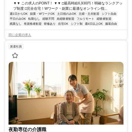
▼▼ この求人のPOINT！ ▼▼ □最高時給6,930円！明確なランクアッ
プ制度 □完全在宅！Wワーク・副業に最適なオンライン指...
週1日からOK
副業・WワークOK
土日祝のみOK
主婦・主夫歓迎
シフト自由
平日のみOK
転勤なし
経験不問
未経験者歓迎
フルリモート
経験者歓迎
残業なし
有資格者歓迎
研修あり
在宅OK
シフト制
週4日以上OK
服装自由
同じ企業の求人
派遣社員
夜勤専従の介護職