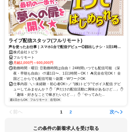
ライブ配信スタッフ(フルリモート)
声を使ったお仕事｜スマホ1台で配信デビュー◎顔出しナシ・1日1時間
～OK♪
株式会社トビラ
フルリモート
月給2,000円～600,000円
勤務時間・曜日: ⏰勤務時間は自由！ 24時間いつでも配信可能 （深
夜・早朝も自由） ⛅週1日〜、1日1時間～OK！ ⛺完全在宅OK！ 全
国どこからでも配信可能 ✨副業・WワークOK
仕事内容: ＼✨未経験・初心者OK✨／ "(株)トビラ"でボイス配信 デビ
ューしてみませんか？ ✋「声だけの配信活動に興味があるけど…」 ✋
「趣味・好きなことで稼ぎたいけど…」 ✋「やってみた...
週1日からOK
フルリモート
在宅OK
前へ
次へ
1
2
この条件の新着求人を受け取る