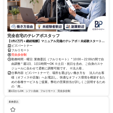
完全在宅のテレアポスタッフ
【1件2万円＋継続報酬】マニュアル完備のテレアポ！未経験スタートの
副業スタッフ活躍中／丁寧なフォロー体制あり
ビズパートナー
フルリモート
完全歩合制
勤務時間・曜日: 業務委託（フルリモート） * 10:00～22:00の間で自
由調整 * 週1日、1日1時間〜OK ※土日・祝日を含め、ご自身のスケ
ジュールに合わせて柔軟に調整可能です。 ※法人様...
仕事内容: ビズパートナーで、場所を選ばない働き方を 法人のお客
様（オフィスや店舗）へお電話し、快適なオフィス環境を構築するた
めの各種サービスをご提案。弊社の営業担当が詳しくご説明するため
の「商...
週1日からOK
シフト自由
フルリモート
完全歩合制
業務委託