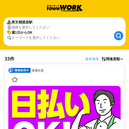
東京都
是政駅
職種を選択してください
週1日からOK
キーワードを選択してください
33件
条件保存
関連度順
派遣社員