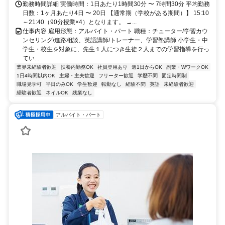
勤務時間詳細 実働時間：1日あたり1時間30分 〜 7時間30分 平均勤務
日数：1ヶ月あたり4日 〜 20日 【通常期（学校がある期間）】 15:10
～21:40（90分授業×4）となります。 →...
仕事内容 雇用形態：アルバイト・パート 職種：チューター/学習カウ
ンセリング/進路相談、英語講師/トレーナー、学習塾講師 小学生・中
学生・校生を対象に、先生１人につき生徒２人までの学習指導を行っ
てい...
業界未経験者歓迎
扶養内勤務OK
社員登用あり
週1日からOK
副業・WワークOK
1日4時間以内OK
主婦・主夫歓迎
フリーター歓迎
学歴不問
固定時間制
職場見学可
平日のみOK
学生歓迎
転勤なし
経験不問
英語
未経験者歓迎
経験者歓迎
ネイルOK
残業なし
アルバイト・パート