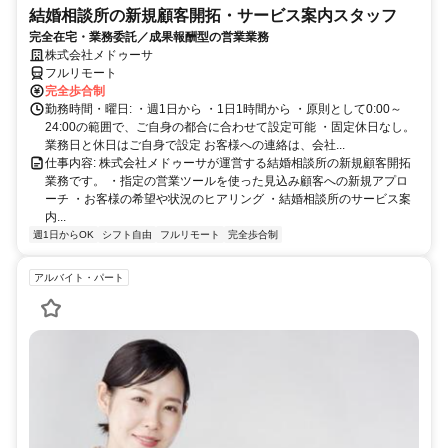
結婚相談所の新規顧客開拓・サービス案内スタッフ
完全在宅・業務委託／成果報酬型の営業業務
株式会社メドゥーサ
フルリモート
完全歩合制
勤務時間・曜日: ・週1日から ・1日1時間から ・原則として0:00～
24:00の範囲で、ご自身の都合に合わせて設定可能 ・固定休日なし。
業務日と休日はご自身で設定 お客様への連絡は、会社...
仕事内容: 株式会社メドゥーサが運営する結婚相談所の新規顧客開拓
業務です。 ・指定の営業ツールを使った見込み顧客への新規アプロ
ーチ ・お客様の希望や状況のヒアリング ・結婚相談所のサービス案
内...
週1日からOK
シフト自由
フルリモート
完全歩合制
アルバイト・パート