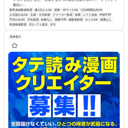
面白い...
業界未経験者歓迎
週1日からOK
副業・WワークOK
1日4時間以内OK
土日祝のみOK
主婦・主夫歓迎
フリーター歓迎
短期
シフト自由
学歴不問
平日のみOK
学生歓迎
転勤なし
経験不問
経験者歓迎
ネイルOK
残業なし
有資格者歓迎
月1シフト提出
夕方
業務委託