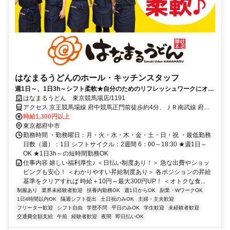
はなまるうどんのホール・キッチンスタッフ
週1日～、1日3h～シフト柔軟★自分のためのリフレッシュワークにオス
スメ★
はなまるうどん 東京競馬場店/1191
アクセス 京王競馬場線 府中競馬正門前徒歩約4分、ＪＲ南武線 府中
本町東京競馬場口徒歩約9分、京王線 府中（東京都）徒歩約12分 府
時給1,300円以上
中競馬正門前駅より徒歩3分
東京都府中市
勤務時間 ・勤務曜日：月・火・水・木・金・土・日・祝 ・最低勤務
日数（週）：1日 シフトサイクル：2週間 6：00～18:30 ★週1日～
OK ★1日3h～の短時間勤務OK
仕事内容 嬉しい福利厚生♪ ＜日払い制度あり！＞ 急な出費やショッ
ピングも安心！ ＜わかりやすい昇給制度あり＞ 各ポジションの昇給
基準をクリアすれば 時給＋10円～最大300円UP！ ＜オトクな食...
制服あり
業界未経験者歓迎
扶養内勤務OK
週1日からOK
副業・WワークOK
1日4時間以内OK
隔週シフト提出
土日祝のみOK
主婦・主夫歓迎
フリーター歓迎
シフト自由
学歴不問
平日のみOK
学生歓迎
未経験者歓迎
交通費全額支給
午前
経験者歓迎
夜間
即日払いOK