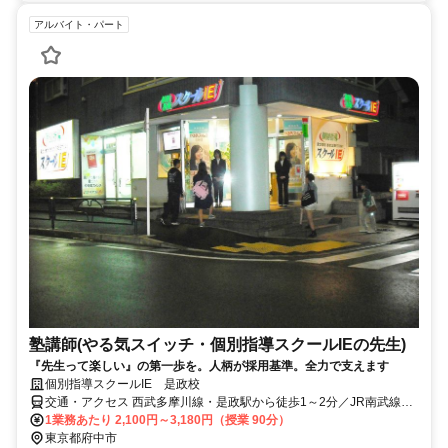
アルバイト・パート
塾講師(やる気スイッチ・個別指導スクールIEの先生)
『先生って楽しい』の第一歩を。人柄が採用基準。全力で支えます
個別指導スクールIE 是政校
交通・アクセス 西武多摩川線・是政駅から徒歩1～2分／JR南武線・
南多摩駅から徒歩9～10分
1業務あたり 2,100円～3,180円（授業 90分）
東京都府中市