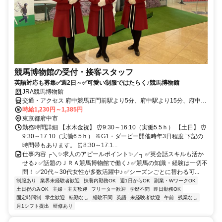
競馬博物館の受付・接客スタッフ
英語対応も募集✅週2日～✅可愛い制服ではたらく♪競馬博物館
JRA競馬博物館
交通・アクセス 府中競馬正門前駅より5分、府中駅より15分、府中本
町駅より15分
時給1,230円～1,385円
東京都府中市
勤務時間詳細 【水木金祝】 ⏰9:30～16:10（実働5.5ｈ） 【土日】 ⏰
9:30～17:10（実働6.5ｈ） ※G1・ダービー開催時年3日程度 下記の
時間帯もあります。 ⏰8:30～17:1...
仕事内容 ┌＼✨求人のアピールポイント✨／┐ ✅英会話スキルも活か
せる♪ ✅話題のＪＲＡ競馬博物館で働く♪ ✅競馬の知識・経験は一切不
問！ ✅20代～30代女性が多数活躍中♪ ✅シーズンごとに替わる可...
制服あり
業界未経験者歓迎
扶養内勤務OK
週1日からOK
副業・WワークOK
土日祝のみOK
主婦・主夫歓迎
フリーター歓迎
学歴不問
即日勤務OK
固定時間制
学生歓迎
転勤なし
経験不問
英語
未経験者歓迎
午前
残業なし
月1シフト提出
研修あり