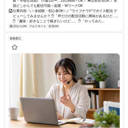
夜・早朝も自由） ⛅週1日〜、1日1時間～OK！ ⛺完全在宅OK！ 全
国どこからでも配信可能 ✨副業・WワークOK
仕事内容: ＼✨未経験・初心者OK✨／ "ライブナウV"でボイス配信 デ
ビューしてみませんか？ ✋「声だけの配信活動に興味があるけど…」
✋「趣味・好きなことで稼ぎたいけど…」 ✋「やってみた...
週1日からOK
フルリモート
在宅OK
業務委託