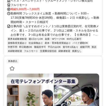
イン／週1～2日勤務】IFRSアドバイザー
ヘイズ・スペシャリスト・リクルートメント・ジャパン株式会社
フルリモート
時給5,000円～7,000円
勤務時間 フレックスタイム制度 ＜勤務時間について＞ 9:00～
17:30(実働7時間30分 休憩1時間) 、稼働週1～２日 ※残業なし ＜勤務
開始時期＞ スタート日相談可
仕事内容 ＼おすすめポイント／ 1つ目は業務委託契約可、在宅勤務メ
イン、週１～２日のお仕事です。 2つ目はご経験・スキルを活かせる
お仕事です。 3つ目は有名企業でのお仕事です。 【 仕事内容 】 ・...
業界未経験者歓迎
週1日からOK
副業・WワークOK
60代も応募可
資格取得支援あり
社会保険あり
産休・育休取得実績あり
バイク通勤OK
学歴不問
即日勤務OK
職場見学可
平日のみOK
賞与年1回あり
経験不問
英語
未経験者歓迎
フルリモート
交通費全額支給
経験者歓迎
残業なし
業務委託