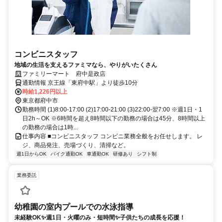
コンビニスタッフ
地域の生活を支えるファミマなら、やりがいたくさん
ファミリーマート 府中是政店
通勤情報 京王線「東府中駅」より徒歩10分
時給1,226円以上
東京都府中市
勤務時間 (1)8:00-17:00 (2)17:00-21:00 (3)22:00-翌7:00 ※週1日・1
日2h～OK ※6時間を超え8時間以下の勤務の場合は45分、8時間以上
の勤務の場合は1時...
仕事内容 ■コンビニスタッフ コンビニ業務全般をお任せします。 レ
ジ、商品発注、売場づくり、清掃など。
週1日からOK
バイク通勤OK
車通勤OK
研修あり
シフト制
業務委託
幼稚園の室内プールでの水泳指導
未経験OK✨週1日・火曜のみ・短時間✨子供たちの成長を応援！