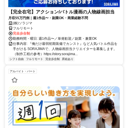
【完全在宅】アクション/バトル漫画の人物線画担当
月収55万円例｜週1作品〜・副業OK・商業経験不問
(株)ソラジマ
フルリモート
完全歩合制
勤務時間・曜日: 週1作品〜／単発歓迎／副業・兼業OK
仕事内容: 『俺だけ最弱初期装備でカンスト』など人気バトル作品を
手がける SORAJIMAで、人物線画担当クリエイターを募集します。
（制作工程の参考）https://story.sorajima...
シフト自由
フルリモート
完全歩合制
昇給あり
アルバイト・パート