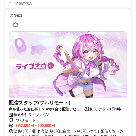
同じ企業の求人
業務委託
配信スタッフ(フルリモート)
声を使ったお仕事｜スマホ1台で配信デビュー◎顔出しナシ・1日1時間
～OK♪
株式会社ライブナウV
フルリモート
月給2,000円～600,000円
勤務時間・曜日: ⏰勤務時間は自由！ 24時間いつでも配信可能 （深