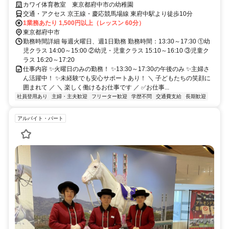
カワイ体育教室 東京都府中市の幼稚園
交通・アクセス 京王線・慶応競馬場線 東府中駅より徒歩10分
1業務あたり 1,500円以上（レッスン 60分）
東京都府中市
勤務時間詳細 毎週火曜日、週1日勤務 勤務時間：13:30～17:30 ①幼
児クラス 14:00～15:00 ②幼児・児童クラス 15:10～16:10 ③児童ク
ラス 16:20～17:20
仕事内容 ✨火曜日のみの勤務！ ✨13:30～17:30の午後のみ ✨主婦さ
ん活躍中！ ✨未経験でも安心サポートあり！ ＼ 子どもたちの笑顔に
囲まれて ／ ＼ 楽しく働けるお仕事です ／ ✅お仕事...
社員登用あり
主婦・主夫歓迎
フリーター歓迎
学歴不問
交通費支給
長期歓迎
アルバイト・パート