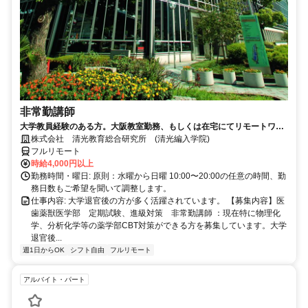
非常勤講師
大学教員経験のある方。大阪教室勤務、もしくは在宅にてリモートワー
ク可能。退官した先生が活躍中。
株式会社 清光教育総合研究所 (清光編入学院)
フルリモート
時給4,000円以上
勤務時間・曜日: 原則：水曜から日曜 10:00〜20:00の任意の時間、勤
務日数もご希望を聞いて調整します。
仕事内容: 大学退官後の方が多く活躍されています。 【募集内容】医
歯薬獣医学部 定期試験、進級対策 非常勤講師 ：現在特に物理化
学、分析化学等の薬学部CBT対策ができる方を募集しています。大学
退官後...
週1日からOK
シフト自由
フルリモート
アルバイト・パート