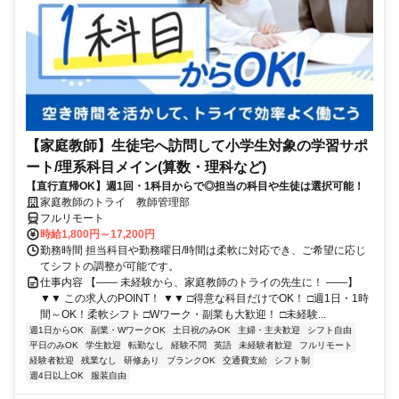
【家庭教師】生徒宅へ訪問して小学生対象の学習サポ
ート/理系科目メイン(算数・理科など)
【直行直帰OK】週1回・1科目からで◎担当の科目や生徒は選択可能！
家庭教師のトライ 教師管理部
フルリモート
時給1,800円～17,200円
勤務時間 担当科目や勤務曜日/時間は柔軟に対応でき、ご希望に応じ
てシフトの調整が可能です。
仕事内容 【―― 未経験から、家庭教師のトライの先生に！ ――】
▼▼ この求人のPOINT！ ▼▼ □得意な科目だけでOK！ □週1日・1時
間～OK！柔軟シフト □Wワーク・副業も大歓迎！ □未経験...
週1日からOK
副業・WワークOK
土日祝のみOK
主婦・主夫歓迎
シフト自由
平日のみOK
学生歓迎
転勤なし
経験不問
英語
未経験者歓迎
フルリモート
経験者歓迎
残業なし
研修あり
ブランクOK
交通費支給
シフト制
週4日以上OK
服装自由