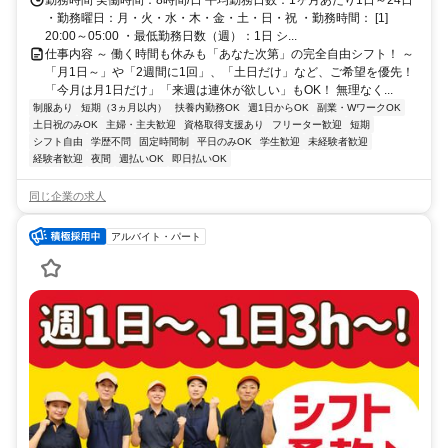
勤務時間 実働時間：8時間/日 平均勤務日数：1ヶ月あたり1日～24日
・勤務曜日：月・火・水・木・金・土・日・祝 ・勤務時間： [1]
20:00～05:00 ・最低勤務日数（週）：1日 シ...
仕事内容 ～ 働く時間も休みも「あなた次第」の完全自由シフト！ ～
「月1日～」や「2週間に1回」、「土日だけ」など、ご希望を優先！
「今月は月1日だけ」「来週は連休が欲しい」もOK！ 無理なく...
制服あり
短期（3ヵ月以内）
扶養内勤務OK
週1日からOK
副業・WワークOK
土日祝のみOK
主婦・主夫歓迎
資格取得支援あり
フリーター歓迎
短期
シフト自由
学歴不問
固定時間制
平日のみOK
学生歓迎
未経験者歓迎
経験者歓迎
夜間
週払いOK
即日払いOK
同じ企業の求人
アルバイト・パート