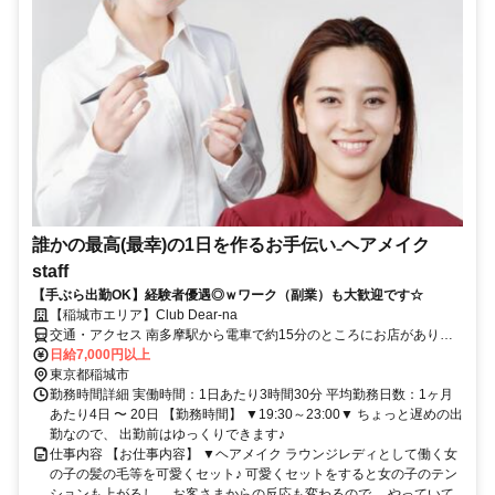
誰かの最高(最幸)の1日を作るお手伝い₋ヘアメイク
staff
【手ぶら出勤OK】経験者優遇◎ｗワーク（副業）も大歓迎です☆
【稲城市エリア】Club Dear-na
交通・アクセス 南多摩駅から電車で約15分のところにお店がありま
す♪
日給7,000円以上
東京都稲城市
勤務時間詳細 実働時間：1日あたり3時間30分 平均勤務日数：1ヶ月
あたり4日 〜 20日 【勤務時間】 ▼19:30～23:00▼ ちょっと遅めの出
勤なので、 出勤前はゆっくりできます♪
仕事内容 【お仕事内容】 ▼ヘアメイク ラウンジレディとして働く女
の子の髪の毛等を可愛くセット♪ 可愛くセットをすると女の子のテン
ションも上がるし、 お客さまからの反応も変わるので、 やっていて