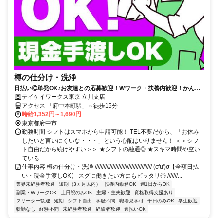
樽の仕分け・洗浄
日払い◎単発OK♪お友達との応募歓迎！Wワーク・扶養内歓迎！かんた
んWEB登録で好きな時に働ける♪
テイケイワークス東京 立川支店
アクセス 「府中本町駅」～徒歩15分
時給1,352円～1,690円
東京都府中市
勤務時間 シフトはスマホから申請可能！ TEL不要だから、「お休み
したいと言いにくいな・・・」という心配はいりません！ ＜＜シフ
ト自由だから続けやすい＞＞ ★シフトの融通◎ ★スキマ時間や空い
ている...
仕事内容 樽の仕分け・洗浄 /////////////////////////////////////// (σ'u')σ【全額日払
い・現金手渡しOK】 スグに働きたい方にもピッタリ◎ ///////...
業界未経験者歓迎
短期（3ヵ月以内）
扶養内勤務OK
週1日からOK
副業・WワークOK
土日祝のみOK
主婦・主夫歓迎
資格取得支援あり
フリーター歓迎
短期
シフト自由
学歴不問
職場見学可
平日のみOK
学生歓迎
転勤なし
経験不問
未経験者歓迎
経験者歓迎
週払いOK