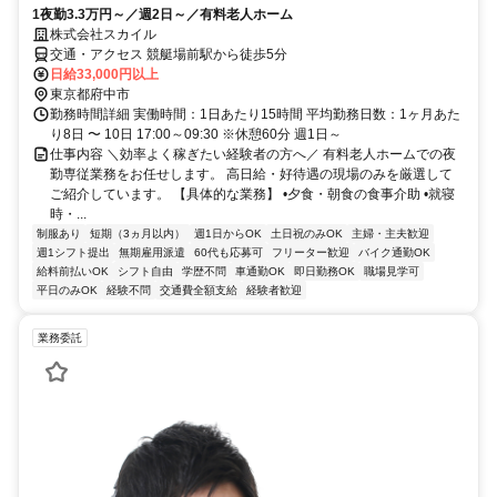
1夜勤3.3万円～／週2日～／有料老人ホーム
株式会社スカイル
交通・アクセス 競艇場前駅から徒歩5分
日給33,000円以上
東京都府中市
勤務時間詳細 実働時間：1日あたり15時間 平均勤務日数：1ヶ月あた
り8日 〜 10日 17:00～09:30 ※休憩60分 週1日～
仕事内容 ＼効率よく稼ぎたい経験者の方へ／ 有料老人ホームでの夜
勤専従業務をお任せします。 高日給・好待遇の現場のみを厳選して
ご紹介しています。 【具体的な業務】 •夕食・朝食の食事介助 •就寝
時・...
制服あり
短期（3ヵ月以内）
週1日からOK
土日祝のみOK
主婦・主夫歓迎
週1シフト提出
無期雇用派遣
60代も応募可
フリーター歓迎
バイク通勤OK
給料前払いOK
シフト自由
学歴不問
車通勤OK
即日勤務OK
職場見学可
平日のみOK
経験不問
交通費全額支給
経験者歓迎
業務委託