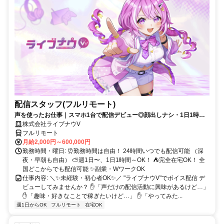
配信スタッフ(フルリモート)
声を使ったお仕事｜スマホ1台で配信デビュー◎顔出しナシ・1日1時間
～OK♪
株式会社ライブナウV
フルリモート
月給2,000円～600,000円
勤務時間・曜日: ⏰勤務時間は自由！ 24時間いつでも配信可能 （深
夜・早朝も自由） ⛅週1日〜、1日1時間～OK！ ⛺完全在宅OK！ 全
国どこからでも配信可能 ✨副業・WワークOK
仕事内容: ＼✨未経験・初心者OK✨／ "ライブナウV"でボイス配信 デ
ビューしてみませんか？ ✋「声だけの配信活動に興味があるけど…」
✋「趣味・好きなことで稼ぎたいけど…」 ✋「やってみた...
週1日からOK
フルリモート
在宅OK