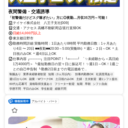
夜間警備・交通誘導
「初警備だけどスグ稼ぎたい」方に◎夜勤…月収35万円～可能！
テイケイ株式会社 八王子支社[009]
交通・アクセス 高幡不動駅周辺/直行直帰OK
日給14,000円以上
東京都日野市
勤務時間詳細 実働時間：1日あたり8時間 平均勤務日数：1ヶ月あた
り4日 〜 20日 ■■夜勤■■20:00～5:00(実働8h) ＊週1・２日～OK ＊土
日祝のみOK ＊週4日以上OK
仕事内容 ┌────┐ 注目POINT！ └○───┘ ゜ ✨未経験から＜高日給
1万4000円＞ ┗最短勤務日の翌々日に振込可！ ✨週1日～OK！1週ご
との自己申告制 ┗勤務2日前までの電話連絡で...
制服あり
業界未経験者歓迎
短期（3ヵ月以内）
扶養内勤務OK
社員登用あり
週1日からOK
副業・WワークOK
土日祝のみOK
主婦・主夫歓迎
週1シフト提出
60代も応募可
資格取得支援あり
フリーター歓迎
短期
早朝
シフト自由
学歴不問
平日のみOK
学生歓迎
経験不問
アルバイト・パート