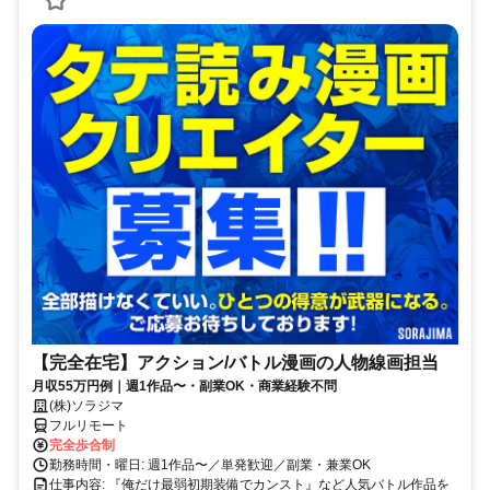
【完全在宅】アクション/バトル漫画の人物線画担当
月収55万円例｜週1作品〜・副業OK・商業経験不問
(株)ソラジマ
フルリモート
完全歩合制
勤務時間・曜日: 週1作品〜／単発歓迎／副業・兼業OK
仕事内容: 『俺だけ最弱初期装備でカンスト』など人気バトル作品を