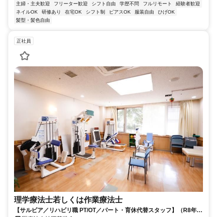
主婦・主夫歓迎
フリーター歓迎
シフト自由
学歴不問
フルリモート
経験者歓迎
ネイルOK
研修あり
在宅OK
シフト制
ピアスOK
服装自由
ひげOK
髪型・髪色自由
正社員
理学療法士若しくは作業療法士
【サルビア／リハビリ職 PT/OT／パート・育休代替スタッフ】（R8年