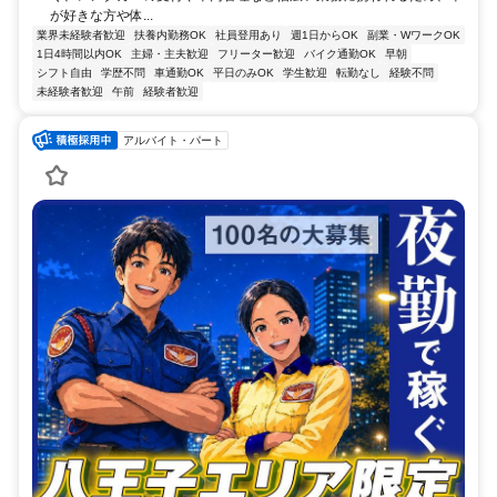
が好きな方や体...
業界未経験者歓迎
扶養内勤務OK
社員登用あり
週1日からOK
副業・WワークOK
1日4時間以内OK
主婦・主夫歓迎
フリーター歓迎
バイク通勤OK
早朝
シフト自由
学歴不問
車通勤OK
平日のみOK
学生歓迎
転勤なし
経験不問
未経験者歓迎
午前
経験者歓迎
アルバイト・パート