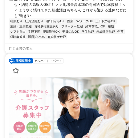
心・納得の高収入GET！ ＞＞地域最高水準の高日給で効率抜群！＜
＜ ようやく慣れてきた新生活はもちろん これから迎える連休などに
も ”働きや...
制服あり
社員登用あり
週1日からOK
副業・WワークOK
土日祝のみOK
主婦・主夫歓迎
資格取得支援あり
フリーター歓迎
給料前払いOK
短期
シフト自由
学歴不問
即日勤務OK
平日のみOK
学生歓迎
未経験者歓迎
午前
経験者歓迎
即日払いOK
有資格者歓迎
同じ企業の求人
アルバイト・パート