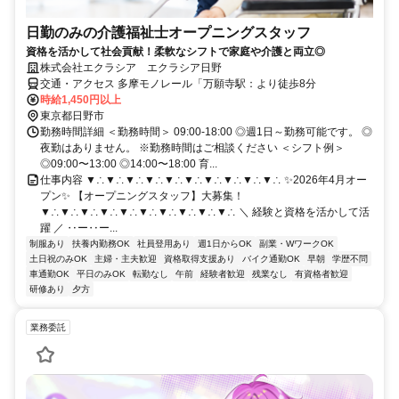
日勤のみの介護福祉士オープニングスタッフ
資格を活かして社会貢献！柔軟なシフトで家庭や介護と両立◎
株式会社エクラシア エクラシア日野
交通・アクセス 多摩モノレール「万願寺駅：より徒歩8分
時給1,450円以上
東京都日野市
勤務時間詳細 ＜勤務時間＞ 09:00-18:00 ◎週1日～勤務可能です。 ◎
夜勤はありません。 ※勤務時間はご相談ください ＜シフト例＞
◎09:00〜13:00 ◎14:00〜18:00 育...
仕事内容 ▼∴▼∴▼∴▼∴▼∴▼∴▼∴▼∴▼∴▼∴ ✨2026年4月オー
プン✨ 【オープニングスタッフ】大募集！
▼∴▼∴▼∴▼∴▼∴▼∴▼∴▼∴▼∴▼∴ ＼ 経験と資格を活かして活
躍 ／ ‥ー‥ー...
制服あり
扶養内勤務OK
社員登用あり
週1日からOK
副業・WワークOK
土日祝のみOK
主婦・主夫歓迎
資格取得支援あり
バイク通勤OK
早朝
学歴不問
車通勤OK
平日のみOK
転勤なし
午前
経験者歓迎
残業なし
有資格者歓迎
研修あり
夕方
業務委託