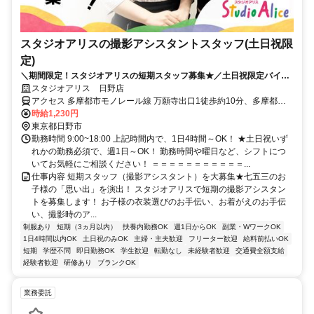
スタジオアリスの撮影アシスタントスタッフ(土日祝限
定)
＼期間限定！スタジオアリスの短期スタッフ募集★／土日祝限定バイト
◎週1日、1日4h～OK！
スタジオアリス 日野店
アクセス 多摩都市モノレール線 万願寺出口1徒歩約10分、多摩都市
モノレール線 甲州街道徒歩約15分、京王線 高幡不動北口徒歩約16分
時給1,230円
多摩モノレール 万願寺駅より徒歩10分 ※国道20号バイパス沿い、日
東京都日野市
野税務署斜め向かい
勤務時間 9:00~18:00 上記時間内で、1日4時間～OK！ ★土日祝いず
れかの勤務必須で、週1日～OK！ 勤務時間や曜日など、シフトにつ
いてお気軽にご相談ください！ ＝＝＝＝＝＝＝＝＝＝＝...
仕事内容 短期スタッフ（撮影アシスタント）を大募集★七五三のお
子様の「思い出」を演出！ スタジオアリスで短期の撮影アシスタン
トを募集します！ お子様の衣装選びのお手伝い、お着がえのお手伝
い、撮影時のア...
制服あり
短期（3ヵ月以内）
扶養内勤務OK
週1日からOK
副業・WワークOK
1日4時間以内OK
土日祝のみOK
主婦・主夫歓迎
フリーター歓迎
給料前払いOK
短期
学歴不問
即日勤務OK
学生歓迎
転勤なし
未経験者歓迎
交通費全額支給
経験者歓迎
研修あり
ブランクOK
業務委託