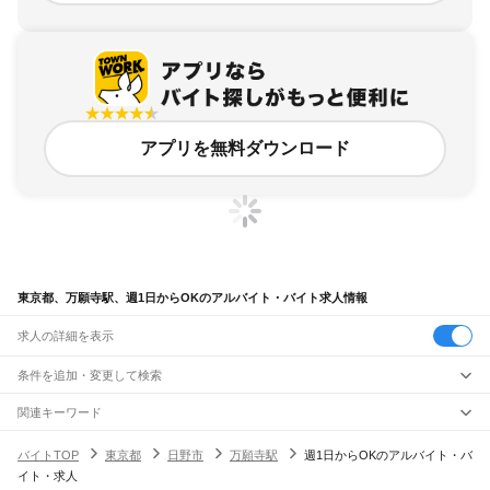
アプリを無料ダウンロード
東京都、万願寺駅、週1日からOKのアルバイト・バイト求人情報
求人の詳細を表示
条件を追加・変更して検索
市区町村を追加・変更
関連キーワード
完全在宅ワーク 全国
シール貼り 在宅
現在地周辺
ガチャガチャ
犬カフェ
東京都
駅を追加・変更
バイトTOP
東京都
日野市
万願寺駅
週1日からOKのアルバイト・バ
東京都
すべて
イト・求人
東京23区
すべて
職種を追加・変更