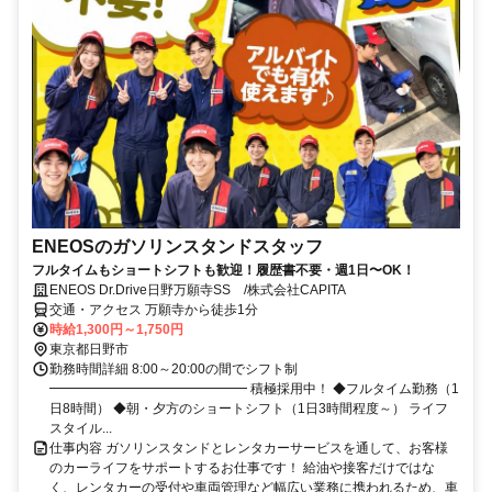
ENEOSのガソリンスタンドスタッフ
フルタイムもショートシフトも歓迎！履歴書不要・週1日〜OK！
ENEOS Dr.Drive日野万願寺SS /株式会社CAPITA
交通・アクセス 万願寺から徒歩1分
時給1,300円～1,750円
東京都日野市
勤務時間詳細 8:00～20:00の間でシフト制
━━━━━━━━━━━━━━━ 積極採用中！ ◆フルタイム勤務（1
日8時間） ◆朝・夕方のショートシフト（1日3時間程度～） ライフ
スタイル...
仕事内容 ガソリンスタンドとレンタカーサービスを通して、お客様
のカーライフをサポートするお仕事です！ 給油や接客だけではな
く、レンタカーの受付や車両管理など幅広い業務に携われるため、車