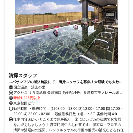
清掃スタッフ
スパサンフジの温浴施設にて、清掃スタッフを募集！未経験でも大歓迎
です☆
国立温泉 湯楽の里
アクセス ＪＲ南武線 矢川南口徒歩約14分、多摩都市モノレール線 万
願寺出口2徒歩約15分、ＪＲ南武線 西国立徒歩約30分 JR中央線国立
時給1,226円以上
駅からバスで約20分
東京都国立市
勤務時間 ・勤務時間： [1] 08:00～13:00 [2] 13:00～17:00 [3] 17:00～
22:00 [4] 22:00～02:00 ・最低勤務日数（週）：2日 実働時間 4:0...
仕事内容 細かいところまで気を配り、常にピカピカの状態でお客様
をお迎えしましょう！ 営業時間中のお仕事です。脱衣室・フロアの
清掃や浴場内の巡回、レンタルタオルの準備や備品の補充などをお任