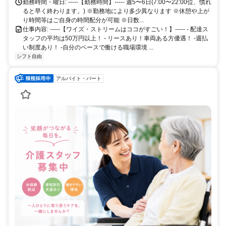
勤務時間・曜日: -----【勤務時間】----- 週5〜6日(7:00〜22:00位、慣れ
ると早く終わります。) ※勤務地により多少異なります ※休憩や上が
り時間等はご自身の時間配分が可能 ※日数...
仕事内容: -----【ワイズ・ストリームはココがすごい！】----- - 配達ス
タッフの平均は50万円以上！ - リースあり！車両ある方優遇！ -週払
い制度あり！ -自分のペースで働ける職場環境 ...
シフト自由
アルバイト・パート