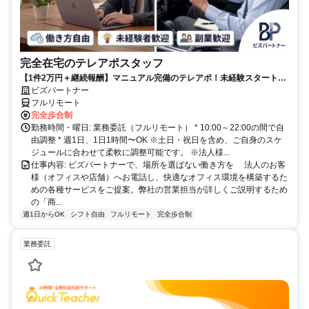
完全在宅のテレアポスタッフ
【1件2万円＋継続報酬】マニュアル完備のテレアポ！未経験スタートの
副業スタッフ活躍中／丁寧なフォロー体制あり
ビズパートナー
フルリモート
完全歩合制
勤務時間・曜日: 業務委託（フルリモート） * 10:00～22:00の間で自
由調整 * 週1日、1日1時間〜OK ※土日・祝日を含め、ご自身のスケ
ジュールに合わせて柔軟に調整可能です。 ※法人様...
仕事内容: ビズパートナーで、場所を選ばない働き方を 法人のお客
様（オフィスや店舗）へお電話し、快適なオフィス環境を構築するた
めの各種サービスをご提案。弊社の営業担当が詳しくご説明するため
の「商...
週1日からOK
シフト自由
フルリモート
完全歩合制
業務委託