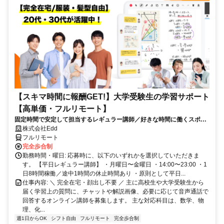
【スキマ時間に報酬GET!】大学受験生の学習サポート
【高単価・フルリモート】
固定時間で安定して担当するレギュラー講師／好きな時間に働くスポッ
ト講師から選べます！
株式会社Edd
フルリモート
完全歩合制
勤務時間・曜日: 応募時に、以下のいずれかを選択していただきま
す。 【平日レギュラー講師】 ・月曜日〜金曜日 ・14:00〜23:00 ・1
日8時間稼働／途中1時間の休止時間あり ・原則として平日...
仕事内容: ＼ 完全在宅・顔出し不要 ／ 主に高校生や大学受験生から
届く学習上の質問に、チャットや解説画像、必要に応じて音声通話で
回答するオンライン講師を募集します。 主な対応科目は、数学、物
理、化...
週1日からOK
シフト自由
フルリモート
完全歩合制