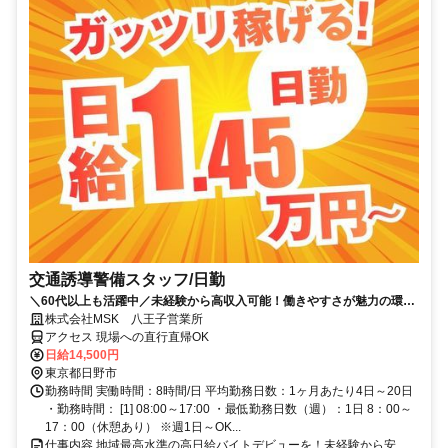
交通誘導警備スタッフ/日勤
＼60代以上も活躍中／未経験から高収入可能！働きやすさが魅力の環境
で警備員デビューをしませんか！【月収29万円可能！日払いもOK！】
株式会社MSK 八王子営業所
勤務3日前迄シフト申請が可能です！週1日～・短期もOK！あなたのラ
アクセス 現場への直行直帰OK
イフスタイルに合わせてお仕事しませんか！未経験者大歓迎！年代幅広
日給14,500円
く活躍しています。
東京都日野市
勤務時間 実働時間：8時間/日 平均勤務日数：1ヶ月あたり4日～20日
・勤務時間： [1] 08:00～17:00 ・最低勤務日数（週）：1日 8：00～
17：00（休憩あり） ※週1日～OK...
仕事内容 地域最高水準の高日給バイトデビューを！未経験から安