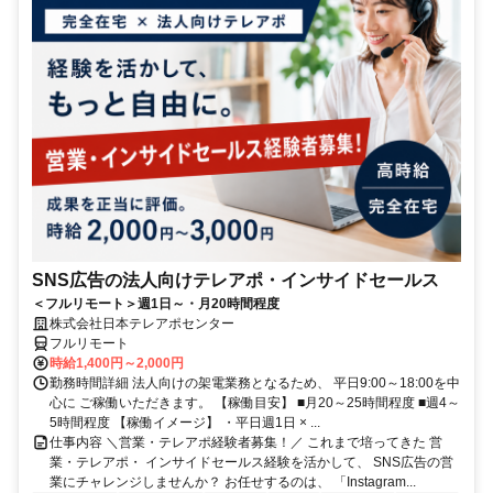
SNS広告の法人向けテレアポ・インサイドセールス
＜フルリモート＞週1日～・月20時間程度
株式会社日本テレアポセンター
フルリモート
時給1,400円～2,000円
勤務時間詳細 法人向けの架電業務となるため、 平日9:00～18:00を中
心に ご稼働いただきます。 【稼働目安】 ■月20～25時間程度 ■週4～
5時間程度 【稼働イメージ】 ・平日週1日 × ...
仕事内容 ＼営業・テレアポ経験者募集！／ これまで培ってきた 営
業・テレアポ・ インサイドセールス経験を活かして、 SNS広告の営
業にチャレンジしませんか？ お任せするのは、 「Instagram...