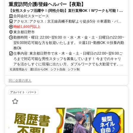
重度訪問介護/登録ヘルパー【夜勤】
【女性スタッフ活躍中！(同性介助)】直行直帰OK！Wワークも可能！自
分の時間を大切にしながら働ける環境です✨​
合同会社スターピース
アクセス: アクセス：京王線高幡不動駅より徒歩5分 ※車通勤・バイ
ク通勤OK
時給1,600円以上
東京都日野市
勤務時間・曜日: 22:00~翌6:00 ※・水・木・金・土・日曜日の22:00~
翌6:00対応可能な方を歓迎いたします。 ※週1日~勤務OK ※扶養内勤
務Ok​
仕事内容: 東京都日野市で水・木・金・土・日曜日の22:00~翌6:00ご
ろまで対応可能な男性スタッフ​を募集しています！ 今までのキャリ
アを活かしすぐに現場に出たい方、ダブルワークでも大歓迎です。...
社員登用あり
週1日からOK
シフト自由
シフト制
同じ企業の求人
アルバイト・パート