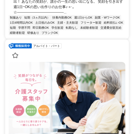
出！ あなたの笑顔が、誰かの一生の思い出になる。 笑顔を引き出す
週1日~OKの思い出作りのお仕事♪ ○･｡
☆―――――――――――――...
制服あり
短期（3ヵ月以内）
扶養内勤務OK
週1日からOK
副業・WワークOK
1日4時間以内OK
土日祝のみOK
主婦・主夫歓迎
フリーター歓迎
給料前払いOK
短期
学歴不問
即日勤務OK
学生歓迎
転勤なし
未経験者歓迎
交通費全額支給
経験者歓迎
研修あり
ブランクOK
アルバイト・パート