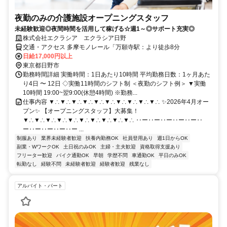
夜勤のみの介護施設オープニングスタッフ
未経験歓迎◎夜間時間を活用して稼げる☆週1～◎サポート充実◎
株式会社エクラシア エクラシア日野
交通・アクセス 多摩モノレール「万願寺駅：より徒歩8分
日給17,000円以上
東京都日野市
勤務時間詳細 実働時間：1日あたり10時間 平均勤務日数：1ヶ月あた
り4日 〜 12日 ◇実働11時間のシフト制 ＜夜勤のシフト例＞ ▼実働
10時間 19:00~翌9:00(休憩4時間) ※勤務...
仕事内容 ▼∴▼∴▼∴▼∴▼∴▼∴▼∴▼∴▼∴▼∴ ✨2026年4月オー
プン✨ 【オープニングスタッフ】大募集！
▼∴▼∴▼∴▼∴▼∴▼∴▼∴▼∴▼∴▼∴ ‥ー‥ー‥ー‥ー‥ー‥
ー‥ー‥ー‥ー‥ー ...
制服あり
業界未経験者歓迎
扶養内勤務OK
社員登用あり
週1日からOK
副業・WワークOK
土日祝のみOK
主婦・主夫歓迎
資格取得支援あり
フリーター歓迎
バイク通勤OK
早朝
学歴不問
車通勤OK
平日のみOK
転勤なし
経験不問
未経験者歓迎
経験者歓迎
残業なし
アルバイト・パート