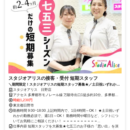
スタジオアリスの接客・受付 短期スタッフ
＼期間限定！スタジオアリスの短期スタッフ募集★／土日祝いずれかの
勤務必須で週1日、1日4h～OK！
スタジオアリス 日野店
アクセス 多摩都市モノレール線 万願寺出口1徒歩約10分、多摩都市
モノレール線 甲州街道徒歩約15分、京王線 高幡不動北口徒歩約16分
時給1,230円
多摩モノレール 万願寺駅より徒歩10分 ※国道20号バイパス沿い、日
東京都日野市
野税務署斜め向かい
勤務時間 9:00~18:00 上記時間内で、1日4時間～OK！ ★土日祝いず
れかの勤務必須で、週1日～OK！ 勤務時間や曜日など、シフトにつ
いてお気軽にご相談ください！ ＝＝＝＝＝＝＝＝＝＝...
仕事内容 短期スタッフを大募集★七五三のお子様の「思い出」を演