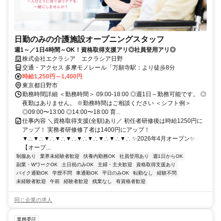
日勤のみの介護施設オープニングスタッフ
週1～／1日4時間～OK！資格取得支援アリ◎社員登用アリ◎
株式会社エクラシア エクラシア日野
交通・アクセス 多摩モノレール「万願寺駅：より徒歩8分
時給1,250円～1,400円
東京都日野市
勤務時間詳細 ＜勤務時間＞ 09:00-18:00 ◎週1日～勤務可能です。 ◎
夜勤はありません。 ※勤務時間はご相談ください ＜シフト例＞
◎09:00〜13:00 ◎14:00〜18:00 育...
仕事内容 ＼資格取得支援(全額)あり／ 初任者研修後は時給1250円に
アップ！ 実務者研修修了者は1400円にアップ！
▼∴▼∴▼∴▼∴▼∴▼∴▼∴▼∴▼∴▼∴ ✨2026年4月オープン✨
【オープ...
制服あり
業界未経験者歓迎
扶養内勤務OK
社員登用あり
週1日からOK
副業・WワークOK
土日祝のみOK
主婦・主夫歓迎
資格取得支援あり
バイク通勤OK
学歴不問
車通勤OK
平日のみOK
転勤なし
経験不問
未経験者歓迎
午前
経験者歓迎
残業なし
有資格者歓迎
同じ企業の求人
業務委託