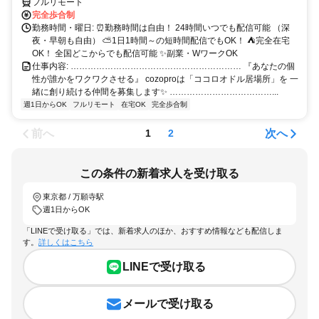
フルリモート
完全歩合制
勤務時間・曜日: ⏰勤務時間は自由！ 24時間いつでも配信可能 （深
夜・早朝も自由） ⛅1日1時間～の短時間配信でもOK！ ⛺完全在宅
OK！ 全国どこからでも配信可能 ✨副業・WワークOK
仕事内容: …………………………………………………… 『あなたの個
性が誰かをワクワクさせる』 cozoproは「ココロオドル居場所」を 一
緒に創り続ける仲間を募集します✨ ………………………………...
週1日からOK
フルリモート
在宅OK
完全歩合制
前へ
次へ
1
2
この条件の新着求人を受け取る
東京都 / 万願寺駅
週1日からOK
「LINEで受け取る」では、新着求人のほか、おすすめ情報なども配信しま
す。
詳しくはこちら
LINEで受け取る
メールで受け取る