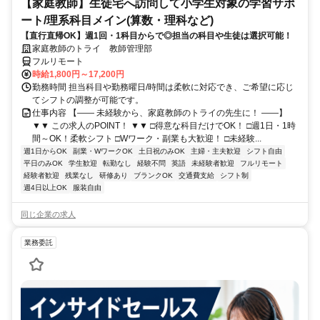
【家庭教師】生徒宅へ訪問して小学生対象の学習サポ
ート/理系科目メイン(算数・理科など)
【直行直帰OK】週1回・1科目からで◎担当の科目や生徒は選択可能！
家庭教師のトライ 教師管理部
フルリモート
時給1,800円～17,200円
勤務時間 担当科目や勤務曜日/時間は柔軟に対応でき、ご希望に応じ
てシフトの調整が可能です。
仕事内容 【―― 未経験から、家庭教師のトライの先生に！ ――】
▼▼ この求人のPOINT！ ▼▼ □得意な科目だけでOK！ □週1日・1時
間～OK！柔軟シフト □Wワーク・副業も大歓迎！ □未経験...
週1日からOK
副業・WワークOK
土日祝のみOK
主婦・主夫歓迎
シフト自由
平日のみOK
学生歓迎
転勤なし
経験不問
英語
未経験者歓迎
フルリモート
経験者歓迎
残業なし
研修あり
ブランクOK
交通費支給
シフト制
週4日以上OK
服装自由
同じ企業の求人
業務委託