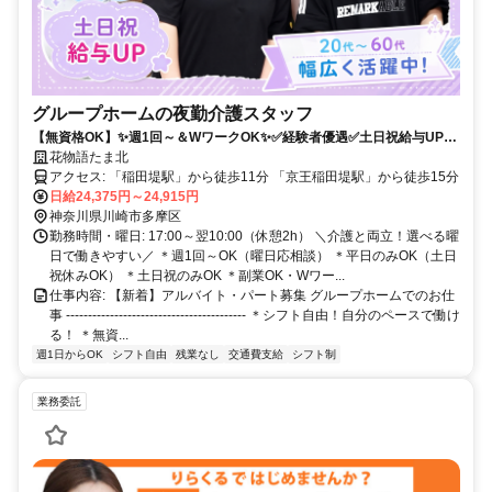
グループホームの夜勤介護スタッフ
【無資格OK】✨週1回～＆WワークOK✨✅️経験者優遇✅土日祝給与UP✅
扶養内OK✅️資格取得支援あり
花物語たま北
アクセス: 「稲田堤駅」から徒歩11分 「京王稲田堤駅」から徒歩15分
日給24,375円～24,915円
神奈川県川崎市多摩区
勤務時間・曜日: 17:00～翌10:00（休憩2h） ＼介護と両立！選べる曜
日で働きやすい／ ＊週1回～OK（曜日応相談） ＊平日のみOK（土日
祝休みOK） ＊土日祝のみOK ＊副業OK・Wワー...
仕事内容: 【新着】アルバイト・パート募集 グループホームでのお仕
事 ----------------------------------------- ＊シフト自由！自分のペースで働け
る！ ＊無資...
週1日からOK
シフト自由
残業なし
交通費支給
シフト制
業務委託