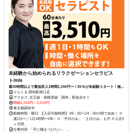
未経験から始められるリラクゼーションセラピス
ト/mls
週30時間以上で最低収入1時間2,340円〜！85％が未経験スタート！無料
トレで一生モノの技術を習得✅好きな時間に収入を得られます⏰【東京
りらくる 調布駅南口店
都調布市布田】
アクセス: 京王線・相模原線「調布」駅徒歩すぐ
時給2,340円～3,510円
東京都調布市
勤務時間・曜日: 【入店可能時間】 09：00〜24：00の間で自由！ ※
週1日〜／1日1時間〜OK✅ ※「平日のみ」「土日のみ」も可 ※入店3
ヶ月間...
仕事内容: 「手に職をつけたい」 ...