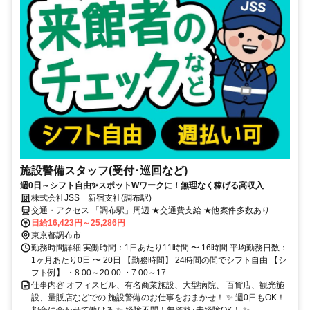
施設警備スタッフ(受付･巡回など)
週0日～シフト自由✨スポットWワークに！無理なく稼げる高収入
株式会社JSS 新宿支社(調布駅)
交通・アクセス 「調布駅」周辺 ★交通費支給 ★他案件多数あり
日給16,423円～25,286円
東京都調布市
勤務時間詳細 実働時間：1日あたり11時間 〜 16時間 平均勤務日数：
1ヶ月あたり0日 〜 20日 【勤務時間】 24時間の間でシフト自由 【シ
フト例】 ・8:00～20:00 ・7:00～17...
仕事内容 オフィスビル、有名商業施設、大型病院、 百貨店、観光施
設、量販店などでの 施設警備のお仕事をおまかせ！ ✨ 週0日もOK！