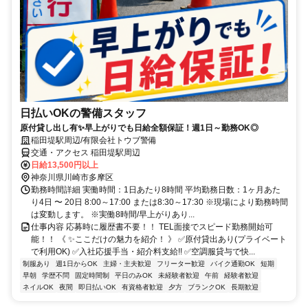
日払いOKの警備スタッフ
原付貸し出し有✨早上がりでも日給全額保証！週1日～勤務OK◎
稲田堤駅周辺/有限会社トウブ警備
交通・アクセス 稲田堤駅周辺
日給13,500円以上
神奈川県川崎市多摩区
勤務時間詳細 実働時間：1日あたり8時間 平均勤務日数：1ヶ月あた
り4日 〜 20日 8:00～17:00 または8:30～17:30 ※現場により勤務時間
は変動します。 ※実働8時間/早上がりあり...
仕事内容 応募時に履歴書不要！！ TEL面接でスピード勤務開始可
能！！ 《 ✨ここだけの魅力を紹介！ 》 ✅原付貸出あり(プライベート
で利用OK) ✅入社応援手当・紹介料支給!! ✅空調服貸与で快...
制服あり
週1日からOK
主婦・主夫歓迎
フリーター歓迎
バイク通勤OK
短期
早朝
学歴不問
固定時間制
平日のみOK
未経験者歓迎
午前
経験者歓迎
ネイルOK
夜間
即日払いOK
有資格者歓迎
夕方
ブランクOK
長期歓迎