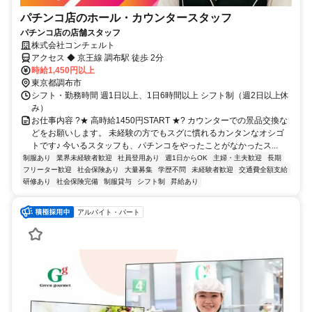
パチンコ店のホール・カウンタースタッフ
パチンコ店の店舗スタッフ
株式会社コンチェルト
アクセス ◆ 京王線 調布駅 徒歩 2分
時給1,450円以上
東京都調布市
シフト・勤務時間 週1日以上、1日6時間以上 シフト制（週2日以上休
み）
お仕事内容 ?★ 高時給1450円START ★? カウンターでの景品交換な
どをお願いします。 未経験の方でもスグに慣れるカンタンなオシゴ
トです♪ 今いるスタッフも、パチンコをやったことがなかったス...
制服あり
業界未経験者歓迎
社員登用あり
週1日からOK
主婦・主夫歓迎
長期
フリーター歓迎
社会保険あり
大量募集
学歴不問
未経験者歓迎
交通費全額支給
研修あり
社会保険完備
制服貸与
シフト制
昇給あり
アルバイト・パート