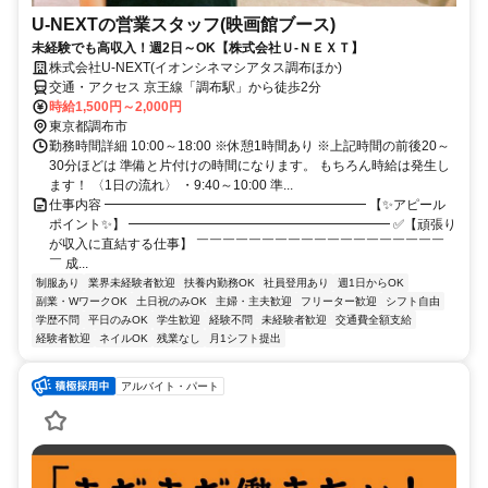
U-NEXTの営業スタッフ(映画館ブース)
未経験でも高収入！週2日～OK【株式会社Ｕ-ＮＥＸＴ】
株式会社U-NEXT(イオンシネマシアタス調布ほか)
交通・アクセス 京王線「調布駅」から徒歩2分
時給1,500円～2,000円
東京都調布市
勤務時間詳細 10:00～18:00 ※休憩1時間あり ※上記時間の前後20～
30分ほどは 準備と片付けの時間になります。 もちろん時給は発生し
ます！ 〈1日の流れ〉 ・9:40～10:00 準...
仕事内容 ━━━━━━━━━━━━━━━━━━━━ 【✨アピール
ポイント✨】 ━━━━━━━━━━━━━━━━━━━━ ✅【頑張り
が収入に直結する仕事】 ￣￣￣￣￣￣￣￣￣￣￣￣￣￣￣￣￣￣￣
￣ 成...
制服あり
業界未経験者歓迎
扶養内勤務OK
社員登用あり
週1日からOK
副業・WワークOK
土日祝のみOK
主婦・主夫歓迎
フリーター歓迎
シフト自由
学歴不問
平日のみOK
学生歓迎
経験不問
未経験者歓迎
交通費全額支給
経験者歓迎
ネイルOK
残業なし
月1シフト提出
アルバイト・パート