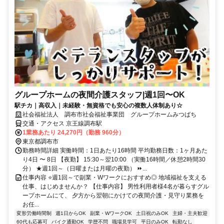
グループホームの夜間介護スタッフ|週1回〜OK
駅チカ｜高収入｜未経験・無資格でも安心の複数人体制あり☆
社会福祉法人 調布市社会福祉事業団 グループホームみつばち
交通・アクセス 京王線調布駅
1業務あたり 24,270円（勤務 960分）
東京都調布市
勤務時間詳細 実働時間：1日あたり16時間 平均勤務日数：1ヶ月あた
り4日 〜 8日 【夜勤】 15:30～翌10:00 （実働16時間／休憩2時間30
分） ★週1回～（日曜または月曜の夜勤） ⏩...
仕事内容 ⭐週1回～で副業・Wワークにおすすめ◎ 地域福祉を支える
仕事、はじめませんか？ 【仕事内容】 男性利用者様4名が暮らすグル
ープホームにて、 夕方から翌朝にかけての夜間介護・見守り業務を
お任...
変形労働時間制
週1日からOK
副業・WワークOK
土日祝のみOK
主婦・主夫歓迎
60代も応募可
バイク通勤OK
学歴不問
職場見学可
平日のみOK
転勤なし