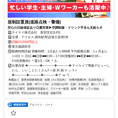
規制設置員(道路点検・警備)
安心の日給保証あり◎夏対策▶空調制服・ドリンク手当も支給☆彡
テイケイ株式会社 新宿支社[145]
交通・アクセス 調布駅周辺/直行直帰OK
日給15,000円以上
東京都調布市
勤務時間詳細 実働時間：1日あたり8時間 平均勤務日数：1ヶ月あた
り4日 〜 20日 ■■日勤■■8:00～17:00(実働8h) ■■夜勤■■20:00～
5:00(実働8h) ＊週1日～OK ＊土...
仕事内容 ✤─────✤─────✤─────✤ テイケイで警備デビューし
たら、 いいことたくさん!! ⭐ 絶 対 損 ナ シ !! ⭐
✤─────✤─────✤─────✤ (*･ω･*)...
制服あり
業界未経験者歓迎
短期（3ヵ月以内）
扶養内勤務OK
社員登用あり
週1日からOK
副業・WワークOK
土日祝のみOK
主婦・主夫歓迎
週1シフト提出
60代も応募可
資格取得支援あり
フリーター歓迎
短期
早朝
シフト自由
学歴不問
平日のみOK
学生歓迎
経験不問
アルバイト・パート