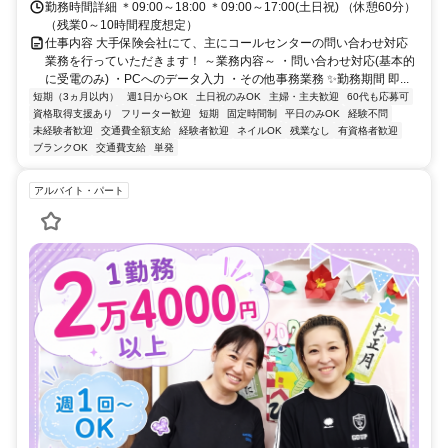
勤務時間詳細 ＊09:00～18:00 ＊09:00～17:00(土日祝) （休憩60分）
（残業0～10時間程度想定）
仕事内容 大手保険会社にて、主にコールセンターの問い合わせ対応
業務を行っていただきます！ ～業務内容～ ・問い合わせ対応(基本的
に受電のみ) ・PCへのデータ入力 ・その他事務業務 ✨勤務期間 即...
短期（3ヵ月以内）
週1日からOK
土日祝のみOK
主婦・主夫歓迎
60代も応募可
資格取得支援あり
フリーター歓迎
短期
固定時間制
平日のみOK
経験不問
未経験者歓迎
交通費全額支給
経験者歓迎
ネイルOK
残業なし
有資格者歓迎
ブランクOK
交通費支給
単発
アルバイト・パート