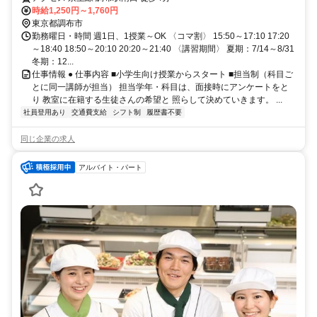
時給1,250円～1,760円
東京都調布市
勤務曜日・時間 週1日、1授業～OK 〈コマ割〉 15:50～17:10 17:20
～18:40 18:50～20:10 20:20～21:40 〈講習期間〉 夏期：7/14～8/31
冬期：12...
仕事情報 ● 仕事内容 ■小学生向け授業からスタート ■担当制（科目ご
とに同一講師が担当） 担当学年・科目は、面接時にアンケートをと
り 教室に在籍する生徒さんの希望と 照らして決めていきます。 ...
社員登用あり
交通費支給
シフト制
履歴書不要
同じ企業の求人
アルバイト・パート