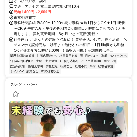
ゆい訪問介護 調布
交通・アクセス 京王線 調布駅 徒歩10分
時給1,400円～2,000円
東京都調布市
勤務時間詳細 ⏰8:00〜19:00の間で勤務 ★週1日からOK ★1日1時間
～OK ★午前のみ・午後のみ相談OK ※曜日と時間はご相談のうえ決
定します。 契約更新期間：6か月ごとの更新(更新上...
仕事内容 ／ あなたの経験を強みに！ 資格を活かして、長く活躍！ ＼
✅スマホで記録完結！効率よく働ける♪ ✅週1日・1日1時間から勤務
OK ✅身体介護は時給2,000円！高収入可能！ ✅訪問後は事...
業界未経験者歓迎
扶養内勤務OK
社員登用あり
週1日からOK
副業・WワークOK
1日4時間以内OK
主婦・主夫歓迎
60代も応募可
バイク通勤OK
学歴不問
固定時間制
職場見学可
学生歓迎
転勤なし
経験不問
午前
経験者歓迎
ネイルOK
残業なし
有資格者歓迎
アルバイト・パート