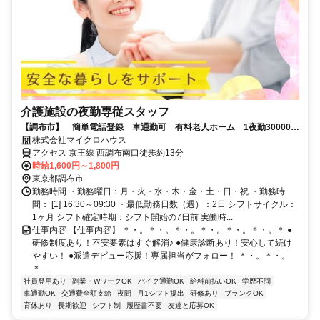
介護施設の夜勤専従スタッフ
【調布市】 簡単電話登録 車通勤可 有料老人ホーム 1夜勤30000円
以上
株式会社マイクロハウス
アクセス 京王線 西調布南口徒歩約13分
時給1,600円～1,800円
東京都調布市
勤務時間 ・勤務曜日：月・火・水・木・金・土・日・祝 ・勤務時
間： [1] 16:30～09:30 ・最低勤務日数（週）：2日 シフトサイクル：
1ヶ月 シフト確定時期：シフト開始の7日前 実働時...
仕事内容 【仕事内容】 ＊・。＊・。＊・。＊・。＊・。＊・。＊ ●
研修制度あり！不安要素はすぐ解消♪ ●健康診断あり！安心して続け
やすい！ ●派遣デビュー応援！専属担当がフォロー！ ＊・。＊・。
＊...
社員登用あり
副業・WワークOK
バイク通勤OK
給料前払いOK
学歴不問
車通勤OK
交通費全額支給
夜間
月1シフト提出
研修あり
ブランクOK
育休あり
長期歓迎
シフト制
履歴書不要
友達と応募OK