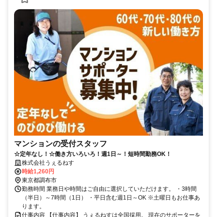
マンションの受付スタッフ
☆定年なし！☆働き方いろいろ！週1日～！短時間勤務OK！
株式会社うぇるねす
時給1,260円
東京都調布市
勤務時間 業務日や時間はご自由に選択していただけます。 ・3時間
（半日）～7時間（1日） ・平日含む週1日～OK ※土曜日もお仕事あ
ります。
仕事内容 【仕事内容】 うぇるねすは全国採用。 現在のサポーターを