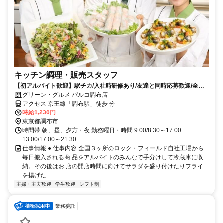
キッチン調理・販売スタッフ
【初アルバイト歓迎】駅チカ/入社時研修あり/友達と同時応募歓迎/全国
展開の惣菜店
グリーン・グルメ パルコ調布店
アクセス 京王線「調布駅」徒歩 分
時給1,230円
東京都調布市
時間帯 朝、昼、夕方・夜 勤務曜日・時間 9:00/8:30～17:00
13:00/17:00～21:30
仕事情報 ● 仕事内容 全国３ヶ所のロック・フィールド自社工場から
毎日搬入される商 品をアルバイトのみんなで手分けして冷蔵庫に収
納。その後はお 店の開店時間に向けてサラダを盛り付けたりフライ
を揚げた...
主婦・主夫歓迎
学生歓迎
シフト制
業務委託