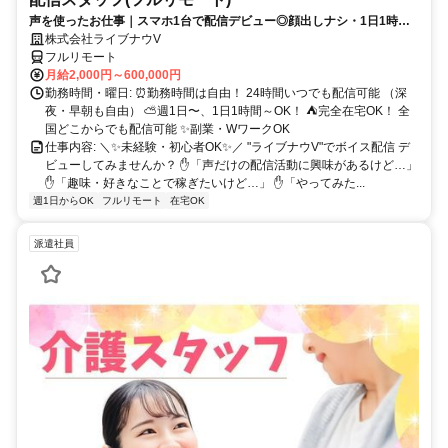
声を使ったお仕事｜スマホ1台で配信デビュー◎顔出しナシ・1日1時間
～OK♪
株式会社ライブナウV
フルリモート
月給2,000円～600,000円
勤務時間・曜日: ⏰勤務時間は自由！ 24時間いつでも配信可能 （深
夜・早朝も自由） ⛅週1日〜、1日1時間～OK！ ⛺完全在宅OK！ 全
国どこからでも配信可能 ✨副業・WワークOK
仕事内容: ＼✨未経験・初心者OK✨／ "ライブナウV"でボイス配信 デ
ビューしてみませんか？ ✋「声だけの配信活動に興味があるけど…」
✋「趣味・好きなことで稼ぎたいけど…」 ✋「やってみた...
週1日からOK
フルリモート
在宅OK
派遣社員