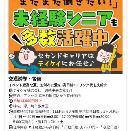
交通誘導・警備
イベント豊富な夏、お財布に愛を♪高日給×ドリンク代も支給☆
テイケイ株式会社 川崎中央支社[17]
交通・アクセス 京王稲田堤駅から徒歩圏内
日給14,000円以上
神奈川県川崎市多摩区
勤務時間詳細 実働時間：1日あたり8時間 平均勤務日数：1ヶ月あた
り4日 〜 20日 ■■日勤■■8:00～17:00(実働8h) ■■夜勤■■20:00～
5:00(実働8h) ＊週1日～OK ＊土...
仕事内容 ▼未経験から高日給 ┗日勤日給1万2500円～ ┗夜勤日給1