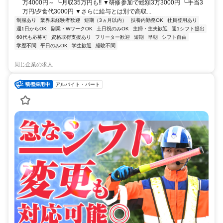
万4000円～ ┗月収35万円も!! ▼研修参加で総額3万3000円 ┗手当3
万円/夕食代3000円 ▼さらに給与とは別で高収...
制服あり
業界未経験者歓迎
短期（3ヵ月以内）
扶養内勤務OK
社員登用あり
週1日からOK
副業・WワークOK
土日祝のみOK
主婦・主夫歓迎
週1シフト提出
60代も応募可
資格取得支援あり
フリーター歓迎
短期
早朝
シフト自由
学歴不問
平日のみOK
学生歓迎
経験不問
同じ企業の求人
アルバイト・パート