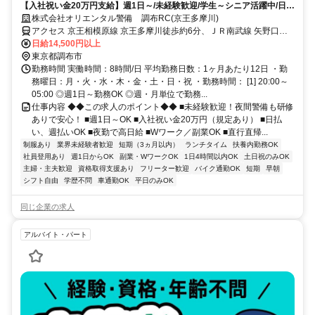
【入社祝い金20万円支給】週1日～/未経験歓迎/学生～シニア活躍中/日払
い・週払いOK/履歴書不要！
株式会社オリエンタル警備 調布RC(京王多摩川)
アクセス 京王相模原線 京王多摩川徒歩約6分、ＪＲ南武線 矢野口北
口徒歩約25分、京王線 調布広場口徒歩約17分 (面接地/調布リクルー
日給14,500円以上
トセンター)東京都調布市小島町１丁目５－６ アールアンドエスビル
東京都調布市
４F
勤務時間 実働時間：8時間/日 平均勤務日数：1ヶ月あたり12日 ・勤
務曜日：月・火・水・木・金・土・日・祝 ・勤務時間： [1] 20:00～
05:00 ◎週1日～勤務OK ◎週・月単位で勤務...
仕事内容 ◆◆この求人のポイント◆◆ ■未経験歓迎！夜間警備も研修
ありで安心！ ■週1日～OK ■入社祝い金20万円（規定あり） ■日払
い、週払いOK ■夜勤で高日給 ■Wワーク／副業OK ■直行直帰...
制服あり
業界未経験者歓迎
短期（3ヵ月以内）
ランチタイム
扶養内勤務OK
社員登用あり
週1日からOK
副業・WワークOK
1日4時間以内OK
土日祝のみOK
主婦・主夫歓迎
資格取得支援あり
フリーター歓迎
バイク通勤OK
短期
早朝
シフト自由
学歴不問
車通勤OK
平日のみOK
同じ企業の求人
アルバイト・パート