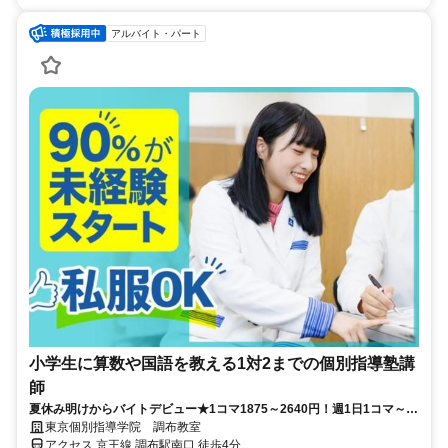
アルバイト・パート
小学生に算数や国語を教える1対2までの個別指導塾講
師
夏休み明けからバイトデビュー★1コマ1875～2640円！週1日1コマ～私
服でok◎
東京個別指導学院 調布教室
アクセス 京王線 調布駅南口 徒歩4分