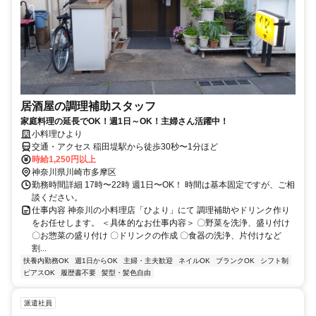
居酒屋の調理補助スタッフ
家庭料理の延長でOK！週1日～OK！主婦さん活躍中！
小料理ひより
交通・アクセス 稲田堤駅から徒歩30秒〜1分ほど
時給1,250円以上
神奈川県川崎市多摩区
勤務時間詳細 17時〜22時 週1日〜OK！ 時間は基本固定ですが、ご相
談ください。
仕事内容 神奈川の小料理店「ひより」にて 調理補助やドリンク作り
をお任せします。 ＜具体的なお仕事内容＞ 〇野菜を洗浄、盛り付け
〇お惣菜の盛り付け 〇ドリンクの作成 〇食器の洗浄、片付けなど
割...
扶養内勤務OK
週1日からOK
主婦・主夫歓迎
ネイルOK
ブランクOK
シフト制
ピアスOK
履歴書不要
髪型・髪色自由
派遣社員