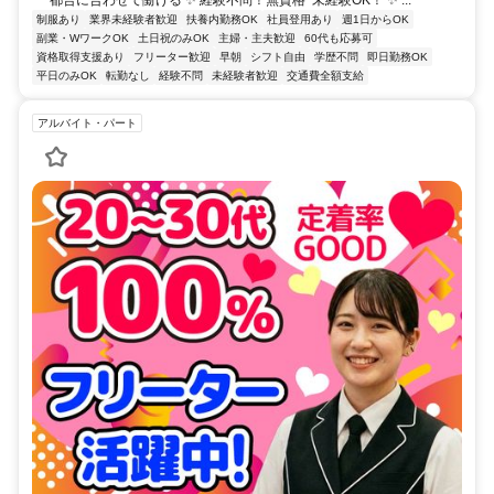
都合に合わせて働ける ✨ 経験不問！無資格･未経験OK！ ✨ ...
制服あり
業界未経験者歓迎
扶養内勤務OK
社員登用あり
週1日からOK
副業・WワークOK
土日祝のみOK
主婦・主夫歓迎
60代も応募可
資格取得支援あり
フリーター歓迎
早朝
シフト自由
学歴不問
即日勤務OK
平日のみOK
転勤なし
経験不問
未経験者歓迎
交通費全額支給
アルバイト・パート