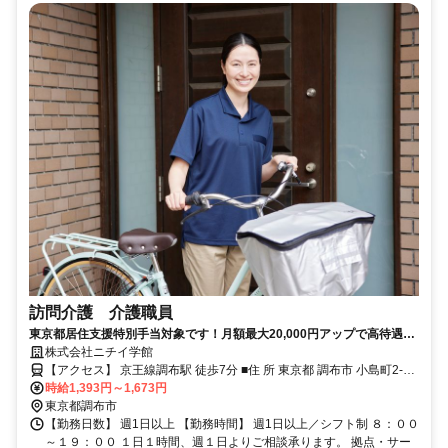
訪問介護 介護職員
東京都居住支援特別手当対象です！月額最大20,000円アップで高待遇！
利用者様の暮らしを尊重した介護を行います！
株式会社ニチイ学館
【アクセス】 京王線調布駅 徒歩7分 ■住 所 東京都 調布市 小島町2-
時給1,393円～1,673円
40-7AOﾋﾞﾙ301号 ■アクセス 京王線調布駅 徒歩7分
東京都調布市
【勤務日数】 週1日以上 【勤務時間】 週1日以上／シフト制 ８：００
～１９：００ １日１時間、週１日よりご相談承ります。 拠点・サー