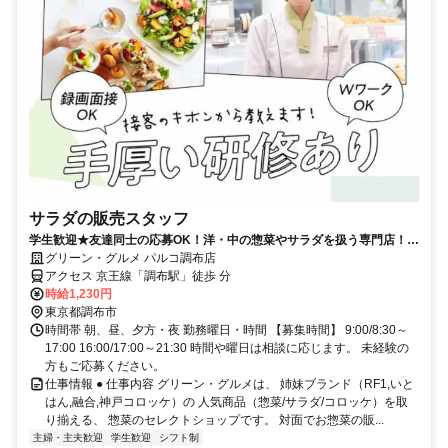
サラダの販売スタッフ
学生歓迎★友達同士の応募OK！洋・中の惣菜やサラダを扱う専門店！週
1日～・短時間も相談可
グリーン・グルメ パルコ調布店
アクセス 京王線「調布駅」徒歩 分
時給1,230円
東京都調布市
時間帯 朝、昼、夕方・夜 勤務曜日・時間 【募集時間】 9:00/8:30～
17:00 16:00/17:00～21:30 時間や曜日は相談に応じます。 未経験の
方もご応募ください。
仕事情報 ● 仕事内容 グリーン・グルメは、 姉妹ブランド（RF1,いと
はん,融合,神戸コロッケ）の 人気商品（惣菜/サラダ/コロッケ）を取
り揃える、 惣菜のセレクトショップです。 対面でお惣菜の販...
主婦・主夫歓迎
学生歓迎
シフト制