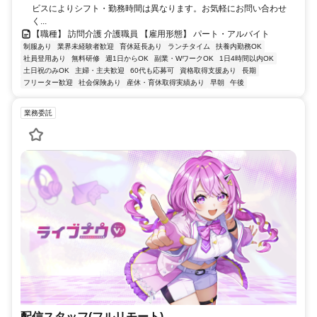
ビスによりシフト・勤務時間は異なります。お気軽にお問い合わせ
く...
【職種】 訪問介護 介護職員 【雇用形態】 パート・アルバイト
制服あり
業界未経験者歓迎
育休延長あり
ランチタイム
扶養内勤務OK
社員登用あり
無料研修
週1日からOK
副業・WワークOK
1日4時間以内OK
土日祝のみOK
主婦・主夫歓迎
60代も応募可
資格取得支援あり
長期
フリーター歓迎
社会保険あり
産休・育休取得実績あり
早朝
午後
業務委託
配信スタッフ(フルリモート)