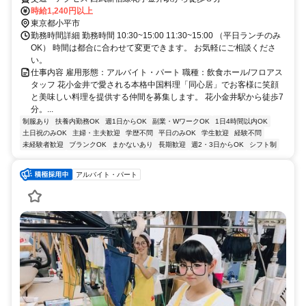
時給1,240円以上
東京都小平市
勤務時間詳細 勤務時間 10:30~15:00 11:30~15:00 （平日ランチのみ
OK） 時間は都合に合わせて変更できます。 お気軽にご相談くださ
い。
仕事内容 雇用形態：アルバイト・パート 職種：飲食ホール/フロアス
タッフ 花小金井で愛される本格中国料理「同心居」でお客様に笑顔
と美味しい料理を提供する仲間を募集します。 花小金井駅から徒歩7
分。...
制服あり
扶養内勤務OK
週1日からOK
副業・WワークOK
1日4時間以内OK
土日祝のみOK
主婦・主夫歓迎
学歴不問
平日のみOK
学生歓迎
経験不問
未経験者歓迎
ブランクOK
まかないあり
長期歓迎
週2・3日からOK
シフト制
アルバイト・パート