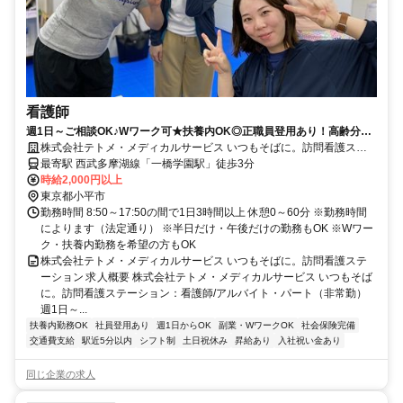
看護師
週1日～ご相談OK♪Wワーク可★扶養内OK◎正職員登用あり！高齢分野
はもちろん精神科・小児分野も学べます◆担当制ではなくチーム制♪第二
株式会社テトメ・メディカルサービス いつもそばに。訪問看護ステ
新卒も応募可【小平市、一橋学園駅、訪問看護、看護師、パート】
ーション
最寄駅 西武多摩湖線「一橋学園駅」徒歩3分
時給2,000円以上
東京都小平市
勤務時間 8:50～17:50の間で1日3時間以上 休憩0～60分 ※勤務時間
によります（法定通り） ※半日だけ・午後だけの勤務もOK ※Wワー
ク・扶養内勤務を希望の方もOK
株式会社テトメ・メディカルサービス いつもそばに。訪問看護ステ
ーション 求人概要 株式会社テトメ・メディカルサービス いつもそば
に。訪問看護ステーション：看護師/アルバイト・パート（非常勤）
週1日～...
扶養内勤務OK
社員登用あり
週1日からOK
副業・WワークOK
社会保険完備
交通費支給
駅近5分以内
シフト制
土日祝休み
昇給あり
入社祝い金あり
同じ企業の求人