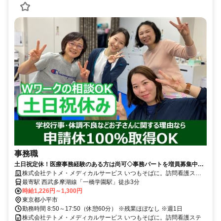
事務職
土日祝定休！医療事務経験のある方は尚可◇事務パートを増員募集中◆
残業ほぼなし！【小平市、一橋学園駅、訪問看護、事務職、パート】
株式会社テトメ・メディカルサービス いつもそばに。訪問看護ステ
ーション
最寄駅 西武多摩湖線「一橋学園駅」徒歩3分
時給1,226円～1,300円
東京都小平市
勤務時間 8:50～17:50（休憩60分） ※残業ほぼなし ※週1日
株式会社テトメ・メディカルサービス いつもそばに。訪問看護ステ