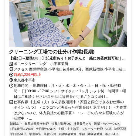
クリーニング工場での仕分け作業(長期)
【週2日～勤務OK！】託児所あり！お子さんと一緒にお昼休憩可能｜未
経験者・シニアの方も活躍中！
ポニークリーニング 小平事業所
アクセス 西武拝島線 小平南口徒歩約19分、西武新宿線 小平南口徒歩
約19分、西武新宿線 花小金井南口徒歩約21分 西武/小平→西武バス/
時給1,226円以上
小平2小学校前 徒歩5分
東京都小平市
勤務時間 ・勤務曜日：月・火・水・木・金・土・日・祝 ・勤務時
間： [1] 09:00～17:00 シフトサイクル：1ヶ月 シフト制！時間帯・曜
日はご相談ください◎ 生活に負担をかけることなく続け...
仕事内容 【主婦（夫）さん多数活躍中！家庭と両立できるお仕事の
ポイント5つ】 ・コツコツと決まった作業を繰り返すだけ！ ・力作業
は少ないので、体力負担の心配不要！ ・シニアの方や未経験の方が
活躍中 ・...
制服あり
業界未経験者歓迎
扶養内勤務OK
社員登用あり
副業・WワークOK
1日4時間以内OK
土日祝のみOK
主婦・主夫歓迎
フリーター歓迎
短期
学歴不問
平日のみOK
学生歓迎
経験不問
未経験者歓迎
午前
経験者歓迎
ネイルOK