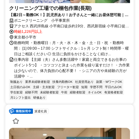
クリーニング工場での梱包作業(長期)
【週2日～勤務OK！】託児所あり！お子さんと一緒にお昼休憩可能｜未
経験者・シニアの方も活躍中！
ポニークリーニング 小平事業所
アクセス 西武拝島線 小平南口徒歩約19分、西武新宿線 小平南口徒歩
約19分、西武新宿線 花小金井南口徒歩約21分 西武/小平→西武バス/
時給1,226円以上
小平2小学校前 徒歩5分
東京都小平市
勤務時間 ・勤務曜日：月・火・水・木・金・土・日・祝 ・勤務時
間： [1] 09:00～17:00 シフトサイクル：1ヶ月 シフト制！時間帯・曜
日はご相談ください◎ 生活に負担をかけることなく続け...
仕事内容 【主婦（夫）さん多数活躍中！家庭と両立できるお仕事の
ポイント5つ】 ・コツコツと決まった作業を繰り返すだけ！ ・力作業
は少ないので、体力負担の心配不要！ ・シニアの方や未経験の方が
活躍中 ・...
制服あり
業界未経験者歓迎
扶養内勤務OK
社員登用あり
副業・WワークOK
土日祝のみOK
主婦・主夫歓迎
フリーター歓迎
短期
学歴不問
平日のみOK
学生歓迎
経験不問
未経験者歓迎
午前
経験者歓迎
ネイルOK
有資格者歓迎
月1シフト提出
研修あり
派遣社員