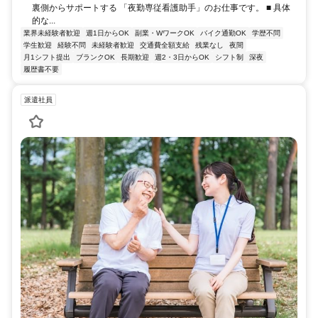
裏側からサポートする 「夜勤専従看護助手」のお仕事です。 ■ 具体
的な...
業界未経験者歓迎
週1日からOK
副業・WワークOK
バイク通勤OK
学歴不問
学生歓迎
経験不問
未経験者歓迎
交通費全額支給
残業なし
夜間
月1シフト提出
ブランクOK
長期歓迎
週2・3日からOK
シフト制
深夜
履歴書不要
派遣社員