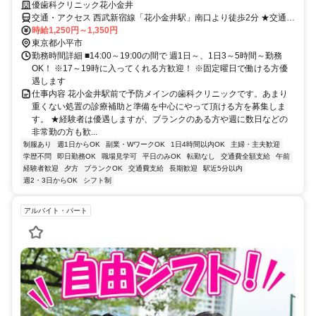
優歯科クリニック花小金井
交通・アクセス 西武新宿線「花小金井駅」南口より徒歩2分 ★交通費
全額支給
時給1,250円～1,350円
東京都小平市
勤務時間詳細 ■14:00～19:00の間で 週1日～、1日3～5時間～勤務
OK！ ※17～19時に入ってくれる方歓迎！ ※固定曜日で働ける方優
遇します
仕事内容 花小金井駅前で予防メインの歯科クリニックです。あまり
重くない処置の診療補助と準備を中心にやって頂ける方を募集しま
す。 ★経験者は優遇しますが、ブランクのある方や週に数日などの
非常勤の方も歓...
制服あり
週1日からOK
副業・WワークOK
1日4時間以内OK
主婦・主夫歓迎
学歴不問
即日勤務OK
職場見学可
平日のみOK
転勤なし
交通費全額支給
午前
経験者歓迎
夕方
ブランクOK
交通費支給
長期歓迎
駅近5分以内
週2・3日からOK
シフト制
アルバイト・パート