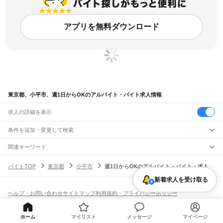
アプリを無料ダウンロード
東京都、小平市、週1日からOKのアルバイト・バイト求人情報
求人の詳細を表示
条件を追加・変更して検索
市区町村を追加・変更
関連キーワード
東京都 小平市 週一から
東京都 小平市 週1
東京都 小平市 週一ok
東京都
駅を追加・変更
バイトTOP
東京都
小平市
週1日からOKのアルバイト・バイト・求人
東京都 多摩市 週1日からok
東京都 府中市 週1日からok
東京都
すべて
東京23区
すべて
新着求人を受け取る
職種を追加・変更
JR東海道本線(東京～熱海)
千代田区
中央区
港区
新宿区
文京区
台東区
墨田区
江東区
品川区
目黒区
大田区
東京駅
新橋駅
品川駅
飲食・フードサービス
世田谷区
渋谷区
中野区
杉並区
豊島区
北区
荒川区
板橋区
練馬区
足立区
葛飾区
ヘルプ・お問い合わせ
サイトマップ
利用規約・プライバシーポリシー
特徴を追加・変更
飲食・フードサービス
江戸川区
すべて
[企業]求人広告の掲載相談
JR山手線
ホールスタッフ
キッチンスタッフ
皿洗い・洗い場
精肉・鮮魚加工
給食調理
人気
大崎駅
五反田駅
目黒駅
恵比寿駅
渋谷駅
原宿駅
代々木駅
新宿駅
新大久保駅
八王子市
立川市
武蔵野市
三鷹市
青梅市
府中市
昭島市
調布市
町田市
小金井市
雇用形態を追加・変更
ホーム
マイリスト
メッセージ
マイページ
パン屋（ベーカリー）
フードカウンター販売員
バー（BAR）・バーテンダー
日払いOK
高校生歓迎
学生歓迎
深夜の仕事
髪型・髪色自由
ひげOK
ネイルOK
高田馬場駅
目白駅
池袋駅
大塚駅
巣鴨駅
駒込駅
田端駅
西日暮里駅
日暮里駅
鶯谷駅
小平市
日野市
東村山市
国分寺市
国立市
福生市
狛江市
東大和市
清瀬市