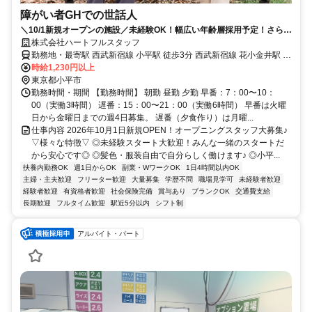
障がい者GHでの世話人
＼10/1新規オープンの施設／未経験OK！幅広い年齢層採用予定！さらに
各種手当あり！勤務時間・日数選べる！
株式会社ハートフルスタッフ
勤務地・最寄駅 西武新宿線 小平駅 徒歩3分 西武新宿線 花小金井駅 西
武多摩湖線 青梅街道駅
時給1,230円以上
東京都小平市
勤務時間・期間 【勤務時間】 朝勤 昼勤 夕勤 早番：7：00〜10：
00（実働3時間） 遅番：15：00〜21：00（実働6時間） 早番は火曜
日から金曜日までの週4日募集。 遅番（夕食作り）は月曜...
仕事内容 2026年10月1日新規OPEN！オープニングスタッフ大募集♪
▽様々な特徴▽ ◎未経験スタート大歓迎！みんな一緒のスタートだ
から安心です◎ ◎髪色・服装自由で自分らしく働けます♪ ◎小平...
扶養内勤務OK
週1日からOK
副業・WワークOK
1日4時間以内OK
主婦・主夫歓迎
フリーター歓迎
大量募集
学歴不問
職場見学可
未経験者歓迎
経験者歓迎
有資格者歓迎
社会保険完備
賞与あり
ブランクOK
交通費支給
長期歓迎
フルタイム歓迎
駅近5分以内
シフト制
アルバイト・パート