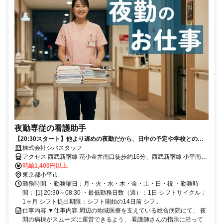
夜勤専従の看護助手
【20:30スタート】他より遅めの夜勤だから、日中の予定や学校との両
立もバッチリ！週1日～・月3回から働ける総合病院の夜勤スタッフ。小
株式会社シバスタッフ
平市の総合病院にて、夜勤専従の看護助手を募集中！ 一般的な夜勤
アクセス 西武新宿線 花小金井南口徒歩約16分、西武新宿線 小平南口
（夕方16時開始など）に比べて20:30開始と遅いのが最大の特徴。夕飯
徒歩約21分、西武拝島線 小平南口徒歩約21分 西武新宿線「花小金井
時給1,400円以上
を自宅で食べてから、または学校の講義を終えてからでも余裕で間に合
駅」北口よりバス5分（寺51、寺56「昭和病院」下車）
東京都小平市
います。深夜には3時間の仮眠休憩があり、家事や学校との両立にも無
勤務時間 ・勤務曜日：月・火・水・木・金・土・日・祝 ・勤務時
理なく続けられる環境。医療の現場を体験したい看護学生さんや、未経
間： [1] 20:30～08:30 ・最低勤務日数（週）：1日 シフトサイクル：
験の方も大歓迎です！」
1ヶ月 シフト提出期限：シフト開始の14日前 シフ...
仕事内容 ▼仕事内容 周辺の地域医療を支えている総合病院にて、 夜
間の病棟がスムーズに運営できるよう、 看護師さんの指示に沿って