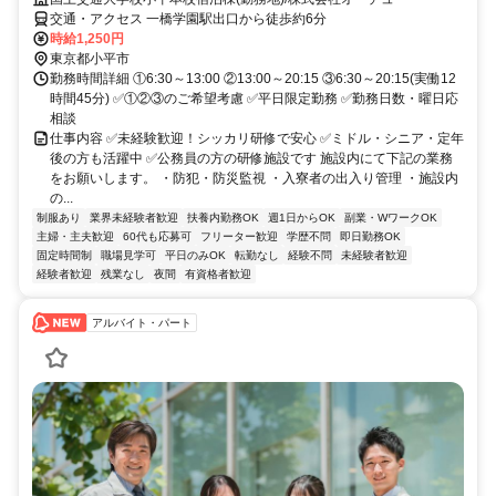
交通・アクセス 一橋学園駅出口から徒歩約6分
時給1,250円
東京都小平市
勤務時間詳細 ①6:30～13:00 ②13:00～20:15 ③6:30～20:15(実働12
時間45分) ✅①②③のご希望考慮 ✅平日限定勤務 ✅勤務日数・曜日応
相談
仕事内容 ✅未経験歓迎！シッカリ研修で安心 ✅ミドル・シニア・定年
後の方も活躍中 ✅公務員の方の研修施設です 施設内にて下記の業務
をお願いします。 ・防犯・防災監視 ・入寮者の出入り管理 ・施設内
の...
制服あり
業界未経験者歓迎
扶養内勤務OK
週1日からOK
副業・WワークOK
主婦・主夫歓迎
60代も応募可
フリーター歓迎
学歴不問
即日勤務OK
固定時間制
職場見学可
平日のみOK
転勤なし
経験不問
未経験者歓迎
経験者歓迎
残業なし
夜間
有資格者歓迎
アルバイト・パート