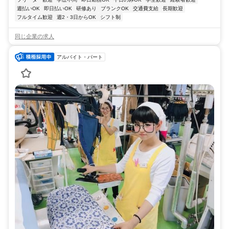
週払いOK
即日払いOK
研修あり
ブランクOK
交通費支給
長期歓迎
フルタイム歓迎
週2・3日からOK
シフト制
同じ企業の求人
アルバイト・パート