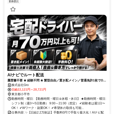
業務委託
AIナビでルート配送
履歴書不要 ★ 経験不問 ★ 髪型自由／置き配メイン／普通免許1枚でOK
◎
株式会社Gro
日給22,121円～28,721円
東京都小平市
勤務時間・曜日: 【勤務時間・曜日＆休暇・休日】 ★勤務時間・曜日:
シフト制（週3〜5日勤務） 9:00～21:00（想定） ✔経験者は週1日〜
OK！ ✔Wワーク・副業OK！ ✔希望休の取得も可能...
仕事内容: ✨【日給2.2万保証】手数料0円で手取り最大化！AIナビ配