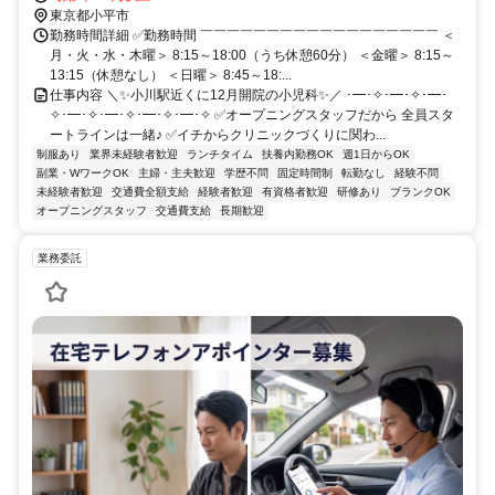
東京都小平市
勤務時間詳細 ✅勤務時間 ￣￣￣￣￣￣￣￣￣￣￣￣￣￣￣￣￣￣ ＜
月・火・水・木曜＞ 8:15～18:00（うち休憩60分） ＜金曜＞ 8:15～
13:15（休憩なし） ＜日曜＞ 8:45～18:...
仕事内容 ＼✨小川駅近くに12月開院の小児科✨／ ･━･✧･━･✧･━･
✧･━･✧･━･✧･━･✧･━･✧ ✅オープニングスタッフだから 全員スタ
ートラインは一緒♪ ✅イチからクリニックづくりに関わ...
制服あり
業界未経験者歓迎
ランチタイム
扶養内勤務OK
週1日からOK
副業・WワークOK
主婦・主夫歓迎
学歴不問
固定時間制
転勤なし
経験不問
未経験者歓迎
交通費全額支給
経験者歓迎
有資格者歓迎
研修あり
ブランクOK
オープニングスタッフ
交通費支給
長期歓迎
業務委託