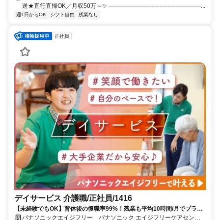
送★直行直帰OK／月収50万～✨ -----------------------------------------------...
週1日からOK
シフト自由
残業なし
正社員
デイサービス 介護職/正社員/1416
【未経験でもOK】育休後の復職率99%！残業も平均10時間/月でプライ
ベートとの両立も可能です入社時や階級別の研修あり◎スキルや役割に
パナソニックエイジフリー パナソニック エイジフリーケアセンタ