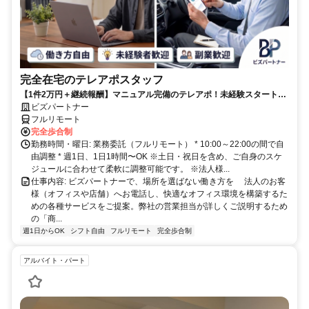
完全在宅のテレアポスタッフ
【1件2万円＋継続報酬】マニュアル完備のテレアポ！未経験スタートの
副業スタッフ活躍中／丁寧なフォロー体制あり
ビズパートナー
フルリモート
完全歩合制
勤務時間・曜日: 業務委託（フルリモート） * 10:00～22:00の間で自
由調整 * 週1日、1日1時間〜OK ※土日・祝日を含め、ご自身のスケ
ジュールに合わせて柔軟に調整可能です。 ※法人様...
仕事内容: ビズパートナーで、場所を選ばない働き方を 法人のお客
様（オフィスや店舗）へお電話し、快適なオフィス環境を構築するた
めの各種サービスをご提案。弊社の営業担当が詳しくご説明するため
の「商...
週1日からOK
シフト自由
フルリモート
完全歩合制
アルバイト・パート