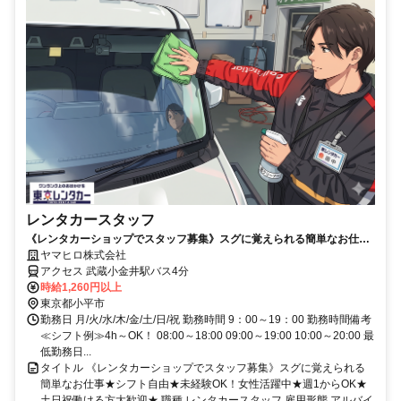
レンタカースタッフ
《レンタカーショップでスタッフ募集》スグに覚えられる簡単なお仕事
★シフト自由★未経験OK！女性活躍中★週1からOK★土日祝働ける方
ヤマヒロ株式会社
大歓迎★
アクセス 武蔵小金井駅バス4分
時給1,260円以上
東京都小平市
勤務日 月/火/水/木/金/土/日/祝 勤務時間 9：00～19：00 勤務時間備考
≪シフト例≫4h～OK！ 08:00～18:00 09:00～19:00 10:00～20:00 最
低勤務日...
タイトル 《レンタカーショップでスタッフ募集》スグに覚えられる
簡単なお仕事★シフト自由★未経験OK！女性活躍中★週1からOK★
土日祝働ける方大歓迎★ 職種 レンタカースタッフ 雇用形態 アルバイ