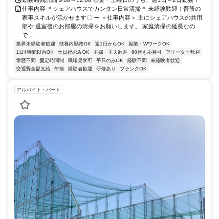
仕事内容 ＊シェアハウスでカンタン日常清掃＊ 未経験歓迎！普段の
家事スキルが活かせます〇 ー ＜仕事内容＞ 主にシェアハウスの共用
部や 退室後のお部屋の清掃をお願いします。 家庭清掃の延長なの
で...
業界未経験者歓迎
扶養内勤務OK
週1日からOK
副業・WワークOK
1日4時間以内OK
土日祝のみOK
主婦・主夫歓迎
60代も応募可
フリーター歓迎
学歴不問
固定時間制
職場見学可
平日のみOK
経験不問
未経験者歓迎
交通費全額支給
午前
経験者歓迎
研修あり
ブランクOK
アルバイト・パート