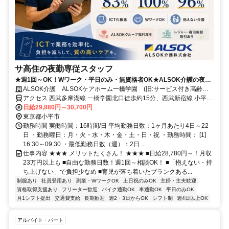
サ高住の夜勤専従スタッフ
★週1回～OK！Wワーク・平日のみ・無資格者OK★ALSOK介護の夜勤
介護スタッフ
ALSOK介護 ALSOKケアホーム一橋学園 (旧:サービス付き高齢者
向け住宅 アミカの郷一橋学園)
アクセス 西武多摩湖線 一橋学園北口徒歩約15分、西武新宿線 小平南
口徒歩約19分
日給29,880円～30,700円
東京都小平市
勤務時間 実働時間：16時間/日 平均勤務日数：1ヶ月あたり4日～22
日 ・勤務曜日：月・火・水・木・金・土・日・祝 ・勤務時間： [1]
16:30～09:30 ・最低勤務日数（週）：2日 ...
仕事内容 ★★★ メリットたくさん！ ★★★ ■日給28,780円～！月収
23万円以上も ■自由な勤務日数！週1回～相談OK！ ■「抱えない・持
ち上げない」で負担少なめ ■育児が落ち着いたブランクある...
制服あり
社員登用あり
副業・WワークOK
土日祝のみOK
主婦・主夫歓迎
資格取得支援あり
フリーター歓迎
バイク通勤OK
車通勤OK
平日のみOK
月1シフト提出
交通費支給
長期歓迎
週2・3日からOK
シフト制
週4日以上OK
アルバイト・パート