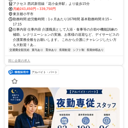
応じたグレード設定で、あなたのキャリアアップを応援します！
ー花小金井・デイサービス
アクセス 西武新宿線「花小金井駅」より徒歩15分
月給243,450円～339,750円
東京都小平市
勤務時間 総労働時間：1ヶ月あたり167時間 基本勤務時間 8:15～
17:15
仕事内容 仕事内容 介護職員として入浴・食事等の介助や機能訓練の
補助、レクリエーションの実施、お客様の送迎など、デイサービスの
介護業務全般をお願いします。 これから介護にチャレンジしたい方
も大歓迎！あ...
交通費全額支給
賞与あり
育休あり
長期歓迎
シフト制
長期休暇あり
同じ企業の求人
アルバイト・パート