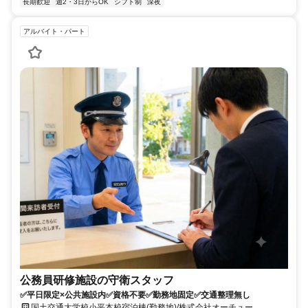
長期歓迎
週2・3日からOK
シフト制
深夜
アルバイト・パート
公務員研修施設の守衛スタッフ
✅平日限定×公共施設内✅資格不要✅勤務地固定✅交通整理無し
国土交通大学校小平本校宿泊棟(勤務地)/株式会社オーチュー