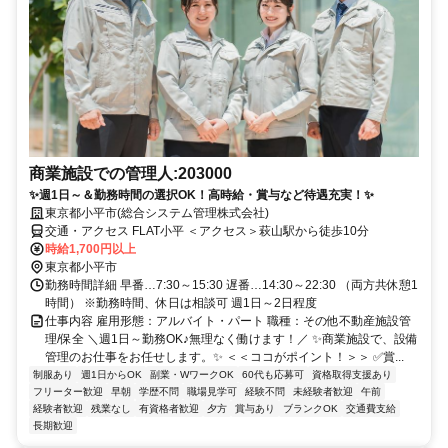
商業施設での管理人:203000
✨週1日～＆勤務時間の選択OK！高時給・賞与など待遇充実！✨
東京都小平市(総合システム管理株式会社)
交通・アクセス FLAT小平 ＜アクセス＞萩山駅から徒歩10分
時給1,700円以上
東京都小平市
勤務時間詳細 早番…7:30～15:30 遅番…14:30～22:30 （両方共休憩1
時間） ※勤務時間、休日は相談可 週1日～2日程度
仕事内容 雇用形態：アルバイト・パート 職種：その他不動産施設管
理/保全 ＼週1日～勤務OK♪無理なく働けます！／ ✨商業施設で、設備
管理のお仕事をお任せします。✨ ＜＜ココがポイント！＞＞ ✅賞...
制服あり
週1日からOK
副業・WワークOK
60代も応募可
資格取得支援あり
フリーター歓迎
早朝
学歴不問
職場見学可
経験不問
未経験者歓迎
午前
経験者歓迎
残業なし
有資格者歓迎
夕方
賞与あり
ブランクOK
交通費支給
長期歓迎