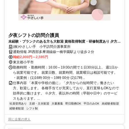
夕夜シフトの訪問介護員
未経験・ブランクのある方も大歓迎 資格取得制度・研修制度あり 夕方か
ら短時間で働けます
(株)やさしい手 小平訪問介護事業所
通勤情報 JR西部多摩湖線線一橋学園駅より徒歩２分
時給2,000円～2,595円
東京都小平市
勤務時間 ・勤務時間：16:00～19:00の間で１日30分以上、 週1日か
ら就業可能です。 就業日数、就業時間、就業曜日は相談可能です。
・就業例：(1)16時 00分～19時 00分 (2)17時...
仕事内容 「本業や学校の後に」「夕方からの短時間で」働きたい
方、歓迎します。 各種手当てが充実しており、直行直帰もOKなので
効率的に働けます。 ※夕方、夜以外の時間（早朝や日中）のサービ
スもあります。...
社員登用あり
主婦・主夫歓迎
大量募集
即日勤務OK
平日のみOK
未経験者歓迎
経験者歓迎
シフト制
同じ企業の求人