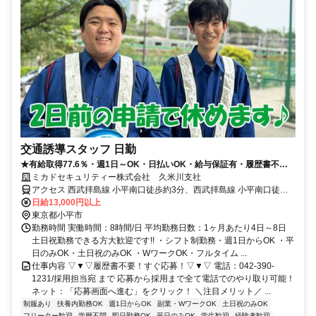
交通誘導スタッフ 日勤
★有給取得77.6％・週1日～OK・日払いOK・給与保証有・履歴書不要
★
ミカドセキュリティー株式会社 久米川支社
アクセス 西武拝島線 小平南口徒歩約3分、西武拝島線 小平南口徒歩
約3分、西武拝島線/西武新宿線 萩山南口徒歩約16分
日給13,000円以上
東京都小平市
勤務時間 実働時間：8時間/日 平均勤務日数：1ヶ月あたり4日～8日
土日祝勤務できる方大歓迎です!! ・シフト制勤務・週1日からOK ・平
日のみOK・土日祝のみOK ・WワークOK・フルタイム ...
仕事内容 ▽▼▽履歴書不要！すぐ応募！▽▼▽ 電話：042-390-
1231/採用担当宛 まで 応募から採用まで全て電話でのやり取り可能！
ネット：「応募画面へ進む」をクリック！ ＼注目メリット／ ...
制服あり
扶養内勤務OK
週1日からOK
副業・WワークOK
土日祝のみOK
フリーター歓迎
学歴不問
即日勤務OK
平日のみOK
学生歓迎
経験者歓迎