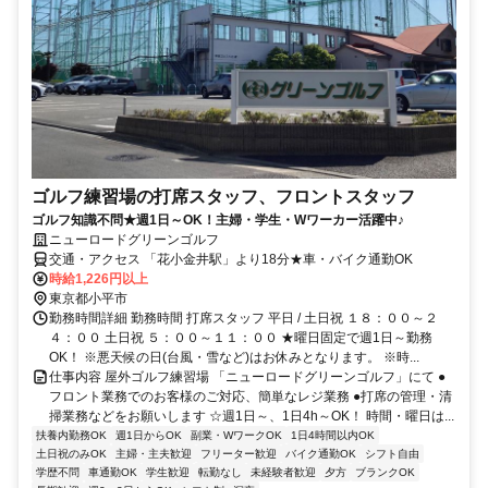
ゴルフ練習場の打席スタッフ、フロントスタッフ
ゴルフ知識不問★週1日～OK！主婦・学生・Wワーカー活躍中♪
ニューロードグリーンゴルフ
交通・アクセス 「花小金井駅」より18分★車・バイク通勤OK
時給1,226円以上
東京都小平市
勤務時間詳細 勤務時間 打席スタッフ 平日 / 土日祝 １８：００～２
４：００ 土日祝 ５：００～１１：００ ★曜日固定で週1日～勤務
OK！ ※悪天候の日(台風・雪など)はお休みとなります。 ※時...
仕事内容 屋外ゴルフ練習場 「ニューロードグリーンゴルフ」にて ●
フロント業務でのお客様のご対応、簡単なレジ業務 ●打席の管理・清
掃業務などをお願いします ☆週1日～、1日4h～OK！ 時間・曜日は...
扶養内勤務OK
週1日からOK
副業・WワークOK
1日4時間以内OK
土日祝のみOK
主婦・主夫歓迎
フリーター歓迎
バイク通勤OK
シフト自由
学歴不問
車通勤OK
学生歓迎
転勤なし
未経験者歓迎
夕方
ブランクOK