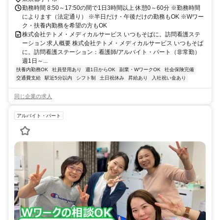
勤務時間 8:50～17:50の間で1日3時間以上 休憩0～60分 ※勤務時間
によります（法定通り） ※半日だけ・午後だけの勤務もOK ※Wワー
ク・扶養内勤務を希望の方もOK
株式会社テトメ・メディカルサービス いつもそばに。訪問看護ステ
ーション 求人概要 株式会社テトメ・メディカルサービス いつもそば
に。訪問看護ステーション：看護師/アルバイト・パート（非常勤）
週1日～...
扶養内勤務OK
社員登用あり
週1日からOK
副業・WワークOK
社会保険完備
交通費支給
駅近5分以内
シフト制
土日祝休み
昇給あり
入社祝い金あり
同じ企業の求人
アルバイト・パート