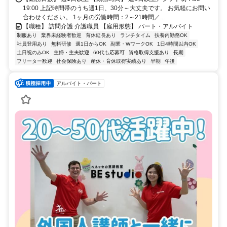
19:00 上記時間帯のうち週1日、30分～大丈夫です。 お気軽にお問い
合わせください。 1ヶ月の労働時間：2～21時間／...
【職種】 訪問介護 介護職員 【雇用形態】 パート・アルバイト
制服あり
業界未経験者歓迎
育休延長あり
ランチタイム
扶養内勤務OK
社員登用あり
無料研修
週1日からOK
副業・WワークOK
1日4時間以内OK
土日祝のみOK
主婦・主夫歓迎
60代も応募可
資格取得支援あり
長期
フリーター歓迎
社会保険あり
産休・育休取得実績あり
早朝
午後
アルバイト・パート