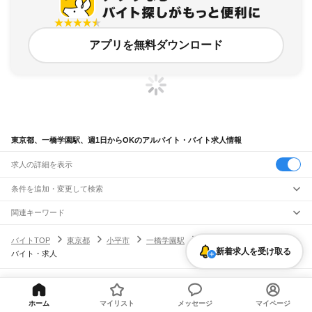
アプリを無料ダウンロード
東京都、一橋学園駅、週1日からOKのアルバイト・バイト求人情報
求人の詳細を表示
条件を追加・変更して検索
市区町村を追加・変更
関連キーワード
完全在宅ワーク 全国
シール貼り 在宅
現在地周辺
ガチャガチャ
犬カフェ
東京都
駅を追加・変更
バイトTOP
東京都
小平市
一橋学園駅
週1日からOKのアルバイト・
東京都
すべて
新着求人を受け取る
バイト・求人
東京23区
すべて
職種を追加・変更
JR東海道本線(東京～熱海)
千代田区
中央区
港区
新宿区
文京区
台東区
墨田区
江東区
品川区
目黒区
大田区
東京駅
新橋駅
品川駅
飲食・フードサービス
世田谷区
渋谷区
中野区
杉並区
豊島区
北区
荒川区
板橋区
練馬区
足立区
葛飾区
特徴を追加・変更
飲食・フードサービス
江戸川区
すべて
ヘルプ・お問い合わせ
サイトマップ
利用規約・プライバシーポリシー
JR山手線
ホールスタッフ
キッチンスタッフ
皿洗い・洗い場
精肉・鮮魚加工
給食調理
人気
[企業]求人広告の掲載相談
ホーム
マイリスト
メッセージ
マイページ
大崎駅
五反田駅
目黒駅
恵比寿駅
渋谷駅
原宿駅
代々木駅
新宿駅
新大久保駅
八王子市
立川市
武蔵野市
三鷹市
青梅市
府中市
昭島市
調布市
町田市
小金井市
雇用形態を追加・変更
パン屋（ベーカリー）
フードカウンター販売員
バー（BAR）・バーテンダー