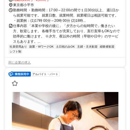
東京都小平市
勤務時間 ・勤務時間：17:00～22:00の間で１日30分以上、 週1日か
ら就業可能です。 就業日数、就業時間、就業曜日は相談可能です。
・就業例：(1)17時 00分～20時 00分 (2)18時...
仕事内容 「本業や学校の後に」「夕方からの短時間で」働きたい
方、歓迎します。 各種手当てが充実しており、直行直帰もOKなので
効率的に働けます。 ※夕方、夜以外の時間（早朝や日中）のサービ
スもあります。...
社員登用あり
副業・WワークOK
土日祝のみOK
主婦・主夫歓迎
経験者歓迎
シフト制
同じ企業の求人
アルバイト・パート