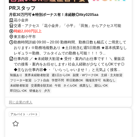
PRスタッフ
月収30万円可★特別ボーナス有！未経験◎/tky0205aa
花小金井
交通・アクセス 「花小金井」「小平」「田無」からアクセス可能
時給2,000円以上
東京都小平市
勤務時間詳細 09:00～20:00 勤務時間、勤務日数も幅広くご用意して
おります♪ ※勤務地複数あり ★土日祝含む週5日勤務 ★基本残業なし
レギュラー勤務、フルタイムでの勤務も可能！！！ ラ...
仕事内容 ／ ★未経験大歓迎★ 受付・案内のお仕事です！ ＼ 量販店
での接客・案内をお任せします♪ 社会人経験が少なくてもOKです◎
◆主なお仕事内容◆ ・「いらっしゃいませ！」と元気よく接客...
制服あり
業界未経験者歓迎
週1日からOK
副業・WワークOK
主婦・主夫歓迎
フリーター歓迎
シフト自由
学歴不問
即日勤務OK
職場見学可
転勤なし
未経験者歓迎
交通費全額支給
午前
ネイルOK
残業なし
週払いOK
即日払いOK
研修あり
夕方
同じ企業の求人
アルバイト・パート