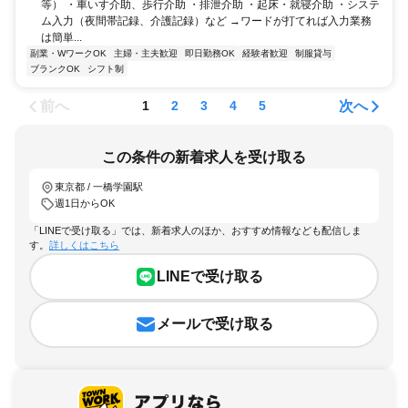
等） ・車いす介助、歩行介助 ・排泄介助 ・起床・就寝介助 ・システ
ム入力（夜間帯記録、介護記録）など →ワードが打てれば入力業務
は簡単...
副業・WワークOK
主婦・主夫歓迎
即日勤務OK
経験者歓迎
制服貸与
ブランクOK
シフト制
前へ
次へ
1
2
3
4
5
この条件の新着求人を受け取る
東京都 / 一橋学園駅
週1日からOK
「LINEで受け取る」では、新着求人のほか、おすすめ情報なども配信しま
す。
詳しくはこちら
LINEで受け取る
メールで受け取る