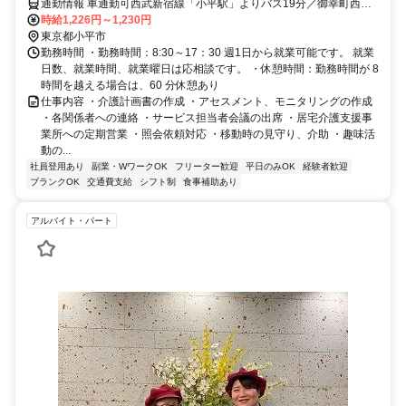
通勤情報 車通勤可西武新宿線「小平駅」よりバス19分／御幸町西バ
ス停から徒歩1分中央線「武蔵小金井駅」よりバスで10分／国際電気
時給1,226円～1,230円
前バス停から徒歩1分
東京都小平市
勤務時間 ・勤務時間：8:30～17：30 週1日から就業可能です。 就業
日数、就業時間、就業曜日は応相談です。 ・休憩時間：勤務時間が 8
時間を越える場合は、60 分休憩あり
仕事内容 ・介護計画書の作成 ・アセスメント、モニタリングの作成
・各関係者への連絡 ・サービス担当者会議の出席 ・居宅介護支援事
業所への定期営業 ・照会依頼対応 ・移動時の見守り、介助 ・趣味活
動の...
社員登用あり
副業・WワークOK
フリーター歓迎
平日のみOK
経験者歓迎
ブランクOK
交通費支給
シフト制
食事補助あり
アルバイト・パート