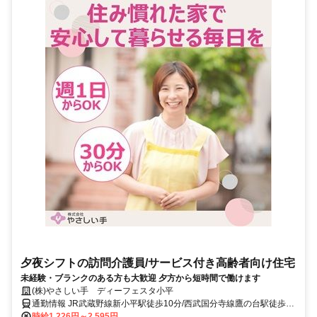
夕夜シフトの訪問介護員/サービス付き高齢者向け住宅
未経験・ブランクのある方も大歓迎 夕方から短時間で働けます
(株)やさしい手 ディーフェスタ小平
通勤情報 JR武蔵野線新小平駅徒歩10分/西武国分寺線鷹の台駅徒歩10
分
時給1,226円～2,595円