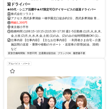
迎ドライバー
★60代・シニア活躍中★AT限定可◎デイサービスの送迎ドライバー
株式会社ソラスト
アクセス 西武多摩湖線 一橋学園北口徒歩約2分、西武多摩湖線 青梅
街道徒歩約12分、ＪＲ武蔵野線 新小平徒歩約19分
時給1,300円
東京都小平市
勤務時間 (1)08:15~10:15 (2)15:30~17:30 週1~5日勤務 (1)月,火,水,木,
金,土祝 (2)月,火,水,木,金,土祝 (1)のみ、(2)のみの短時間勤務OK! (1)...
仕事内容 【仕事内容】 【主なお仕事内容】 ・利用者さま自宅～介護
施設間の送迎 ・乗降や移動のサポート ・送迎車の管理(給油、清掃)
など
変形労働時間制
学歴不問
交通費全額支給
ブランクOK
履歴書不要
アルバイト・パート