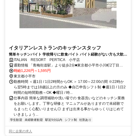
イタリアンレストランのキッチンスタッフ
簡単キッチンバイト 学校帰りに飲食バイト バイト経験がない方も大歓迎
曜日や時間の希望も相談OK!! テスト時期などももちろん考慮します!!
ITALIAN RESORT PERTICA 小平店
通勤情報 「青梅街道駅」より徒歩2分■東京都小平市小川町2丁目
1813
時給1,226円～1,595円
東京都小平市
勤務時間 ＜週1日 / 1日2時間からOK ＞ 17:00～22:00の間 ※22時か
ら翌5時までは18歳以上の方のみ ◆自己申告シフト制 ◆週1日 / 1日2
時間の短時間勤務～OK ◆曜日 / 時...
仕事内容 簡単な調理補助や洗い場での 食器洗いなどのキッチン業務
をお願いします。丁寧な研修と マニュアルがありますので未経験で
もまったく心配いりません◎ まずは出来る事からゆっくりはじめて
いきましょう...
学生歓迎
未経験者歓迎
駅近5分以内
シフト制
社割あり
同じ企業の求人