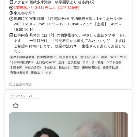
アクセス 西武多摩湖線一橋学園駅より 徒歩約3分
1業務あたり 2,415円以上（コマ 115分）
東京都小平市
勤務時間 実働時間：1時間55分/日 平均勤務日数：1ヶ月あたり4日～
20日 16:10～17:45 17:55～19:30 19:40～21:15 【土曜】 14:25～
16:00 16:10～...
仕事内容 具体的には 1対3の個別指導で、やさしく生徒をサポートし
ます。 「一科目だけ」「得意科目から教えてみたい」など、 まずは
ご希望をお伺いします。 授業の流れ▼ ・生徒さんと楽しくお話して
スタ...
業界未経験者歓迎
扶養内勤務OK
社員登用あり
週1日からOK
副業・WワークOK
1日4時間以内OK
土日祝のみOK
主婦・主夫歓迎
フリーター歓迎
シフト自由
学歴不問
平日のみOK
学生歓迎
転勤なし
英語
未経験者歓迎
経験者歓迎
有資格者歓迎
研修あり
夕方
同じ企業の求人
アルバイト・パート