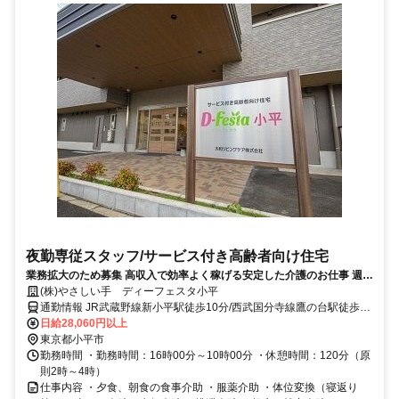
夜勤専従スタッフ/サービス付き高齢者向け住宅
業務拡大のため募集 高収入で効率よく稼げる安定した介護のお仕事 週1
日からでも大丈夫 Wワーク歓迎
(株)やさしい手 ディーフェスタ小平
通勤情報 JR武蔵野線新小平駅徒歩10分/西武国分寺線鷹の台駅徒歩10
分
日給28,060円以上
東京都小平市
勤務時間 ・勤務時間：16時00分～10時00分 ・休憩時間：120分（原
則2時～4時）
仕事内容 ・夕食、朝食の食事介助 ・服薬介助 ・体位変換（寝返り