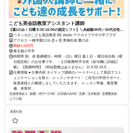
こども英会話教室アシスタント講師
【週1のみ！日曜 9:30-16:00の固定シフト】＼未経験40代～50代女性中
心に活躍する職場です／
ベネッセのこども英語教室 BE studio アクロスプラザ小平プラザ
アクセス 一橋学園11分 恋ヶ窪 青梅街道 鷹の台
時給1,640円
東京都小平市
時間帯 朝、昼 勤務曜日・時間 ・(日）曜日 週１日 ・曜日担任制（曜
日固定制）のお仕事です。 ・土日勤務時手当有（給与欄に詳細記
載） 【勤務時間】（時短勤務はありません） 日 9:30-16:0...
仕事情報 ● 仕事内容 ネイティブ講師のパートナーとして英語でコミ
ュニケーションを取り、レッスンサポート・ご自宅の学習サポート、
保護者様との橋渡しをしていただきます。 レッスン準備、教室整
備、来客対...
社員登用あり
副業・WワークOK
土日祝のみOK
主婦・主夫歓迎
交通費支給
シフト制
派遣社員