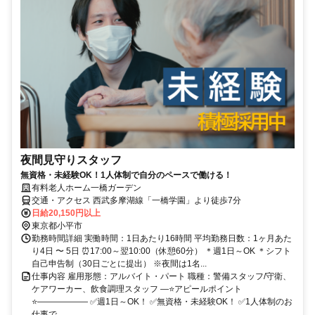
夜間見守りスタッフ
無資格・未経験OK！1人体制で自分のペースで働ける！
有料老人ホーム一橋ガーデン
交通・アクセス 西武多摩湖線「一橋学園」より徒歩7分
日給20,150円以上
東京都小平市
勤務時間詳細 実働時間：1日あたり16時間 平均勤務日数：1ヶ月あた
り4日 〜 5日 ⏰17:00～翌10:00（休憩60分） ＊週1日～OK ＊シフト
自己申告制（30日ごとに提出） ※夜間は1名...
仕事内容 雇用形態：アルバイト・パート 職種：警備スタッフ/守衛、
ケアワーカー、飲食調理スタッフ ―⭐アピールポイント
⭐―――――― ✅週1日～OK！ ✅無資格・未経験OK！ ✅1人体制のお
仕事で、...