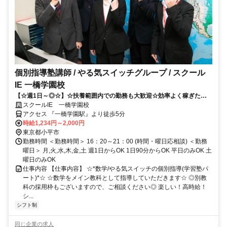
個別指導塾講師 / やる気スイッチグループ / スクール
IE 一橋学園校
【☆週1日～◎☆】☆扶養範囲内での勤務も大歓迎☆効率よく稼ぎたい
方におすすめ！！
スクールIE 一橋学園校
アクセス 『一橋学園駅』より徒歩5分
時給1,234円～2,000円
東京都小平市
勤務時間 ＜勤務時間＞ 16：20～21：00 (時間・曜日応相談) ＜勤務
曜日＞ 月,火,水,木,金,土 週1日からOK 1日90分からOK 平日のみOK 土
曜日のみOK
仕事内容 【仕事内容】 ☆*数学/やる気スイッチの個別指導(学習塾パ
ート)*☆ ☆数学をメイン教科として指導していただきます☆ ◎別教
科の採用枠もございますので、ご相談ください◎ 楽しい！高時給！
シ...
シフト制
同じ企業の求人