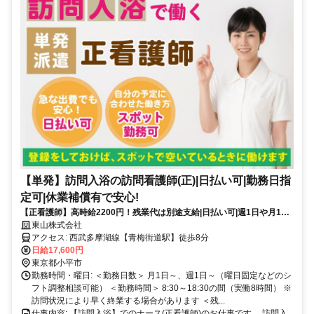
【単発】訪問入浴の訪問看護師(正)|日払い可|勤務日指
定可|休業補償有で安心!
【正看護師】高時給2200円！残業代は別途支給|日払い可|週1日や月1回
～の単発勤務OK|即日勤務可能|1日8hのスポットワーク【青梅街道駅】
東山株式会社
(17954-49-9)
アクセス: 西武多摩湖線【青梅街道駅】徒歩8分
日給17,600円
東京都小平市
勤務時間・曜日: ＜勤務日数＞ 月1日～、週1日～（曜日固定などのシ
フト調整相談可能） ＜勤務時間＞ 8:30～18:30の間（実働8時間） ※
訪問状況により早く終業する場合があります ＜残...
仕事内容: 【訪問入浴】でのナース(正看護師)のお仕事です。 訪問入