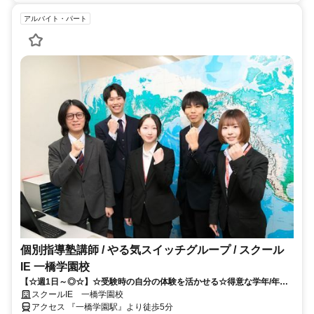
アルバイト・パート
個別指導塾講師 / やる気スイッチグループ / スクール
IE 一橋学園校
【☆週1日～◎☆】☆受験時の自分の体験を活かせる☆得意な学年/年次
のみ指導可能！！
スクールIE 一橋学園校
アクセス 『一橋学園駅』より徒歩5分