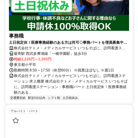
事務職
土日祝定休！医療事務経験のある方は尚可◇事務パートを増員募集中◆
残業ほぼなし！【小平市、一橋学園駅、訪問看護、事務職、パート】
株式会社テトメ・メディカルサービス いつもそばに。訪問看護ステ
ーション
最寄駅 西武多摩湖線「一橋学園駅」徒歩3分
時給1,226円～1,300円
東京都小平市
勤務時間 8:50～17:50（休憩60分） ※残業ほぼなし ※週1日
株式会社テトメ・メディカルサービス いつもそばに。訪問看護ステ
ーション 求人概要 株式会社テトメ・メディカルサービス いつもそば
に。訪問看護ステーション：事務職/パート 土日祝定休！医療事務経
験のある...
交通費支給
駅近5分以内
シフト制
土日祝休み
アルバイト・パート