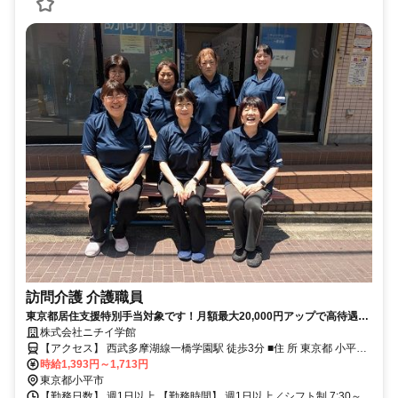
訪問介護 介護職員
東京都居住支援特別手当対象です！月額最大20,000円アップで高待遇！
一橋学園駅周辺の事務所です。直行直帰、週1回、短時間から働けま
株式会社ニチイ学館
す。介護スタッフとして一緒に働きませんか？未経験者歓迎
【アクセス】 西武多摩湖線一橋学園駅 徒歩3分 ■住 所 東京都 小平市
学園東町1-10-30 ハーモニ一橋学園1階 ■アクセス 西武多摩湖線一橋
時給1,393円～1,713円
学園駅 徒歩3分
東京都小平市
【勤務日数】 週1日以上 【勤務時間】 週1日以上／シフト制 7:30～