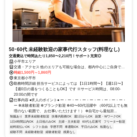
50･60代 未経験歓迎の家事代行スタッフ(料理なし)
交通費込で時間あたり1,850〜2,210円！サポート充実◎
小平市エリア
交通・アクセス 他のエリアも可能な場合は、都内中心にご自身で選
んでいただけます
時給1,500円～1,860円
東京都小平市
勤務時間詳細 担当サービスによっては 【1日1時間〜】【週1日〜】
【週0日の週をつくることもOK】です ※サービス時間は、08:00-
20:00の間です
仕事内容 ●求人のポイント● ー・ー・ー・ー・ー・ー・ー・ー・ー・
ー ✼未験者歓迎 ✼ブランク歓迎 ✼40〜60代活躍中 （60代以上でも無
理のない範囲で、 お仕事いただけます！） ✼自宅から最短距...
制服あり
業界未経験者歓迎
扶養内勤務OK
週1日からOK
副業・WワークOK
1日4時間以内OK
土日祝のみOK
主婦・主夫歓迎
60代も応募可
フリーター歓迎
給料前払いOK
シフト自由
学歴不問
車通勤OK
平日のみOK
転勤なし
経験不問
未経験者歓迎
経験者歓迎
残業なし