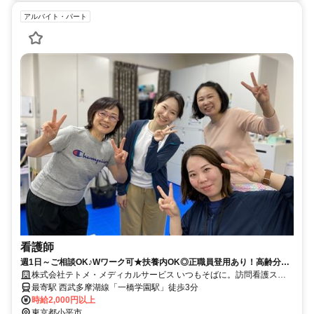
アルバイト・パート
看護師
週1日～ご相談OK♪Wワーク可★扶養内OK◎正職員登用あり！高齢分野
はもちろん精神科・小児分野も学べます◆担当制ではなくチーム制♪第二
株式会社テトメ・メディカルサービス いつもそばに。訪問看護ステ
新卒も応募可【小平市、一橋学園駅、訪問看護、看護師、パート】
ーション
最寄駅 西武多摩湖線「一橋学園駅」徒歩3分
時給2,000円以上
東京都小平市