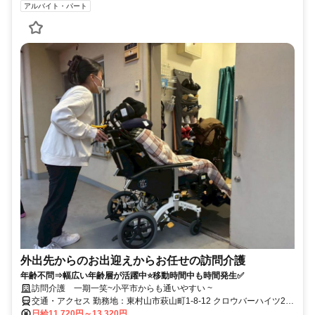
アルバイト・パート
外出先からのお出迎えからお任せの訪問介護
年齢不問⇒幅広い年齢層が活躍中⭐移動時間中も時間発生✅
訪問介護 一期一笑~小平市からも通いやすい ~
交通・アクセス 勤務地：東村山市萩山町1-8-12 クロウバーハイツ2F/
一橋学園駅から車で約8分
日給11,720円～13,320円