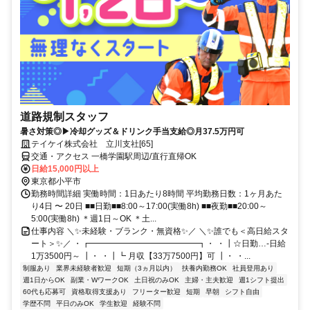
道路規制スタッフ
暑さ対策◎▶冷却グッズ＆ドリンク手当支給◎月37.5万円可
テイケイ株式会社 立川支社[65]
交通・アクセス 一橋学園駅周辺/直行直帰OK
日給15,000円以上
東京都小平市
勤務時間詳細 実働時間：1日あたり8時間 平均勤務日数：1ヶ月あた
り4日 〜 20日 ■■日勤■■8:00～17:00(実働8h) ■■夜勤■■20:00～
5:00(実働8h) ＊週1日～OK ＊土...
仕事内容 ＼✨未経験・ブランク・無資格✨／ ＼✨誰でも＜高日給スタ
ート＞✨／ ・┏━━━━━━━━━━━━━┓・ ・┃☆日勤…-日給
1万3500円～ ┃・ ・┃┗ 月収【33万7500円】可 ┃・ ・...
制服あり
業界未経験者歓迎
短期（3ヵ月以内）
扶養内勤務OK
社員登用あり
週1日からOK
副業・WワークOK
土日祝のみOK
主婦・主夫歓迎
週1シフト提出
60代も応募可
資格取得支援あり
フリーター歓迎
短期
早朝
シフト自由
学歴不問
平日のみOK
学生歓迎
経験不問