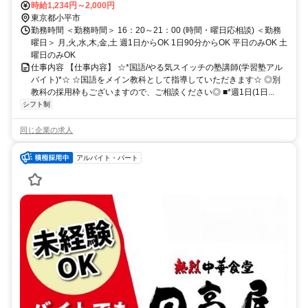
時給1,234円～2,000円
東京都小平市
勤務時間 ＜勤務時間＞ 16：20～21：00 (時間・曜日応相談) ＜勤務
曜日＞ 月,火,水,木,金,土 週1日からOK 1日90分からOK 平日のみOK 土
曜日のみOK
仕事内容 【仕事内容】 ☆*国語/やる気スイッチの塾講師(学習塾アル
バイト)*☆ ☆国語をメイン教科として指導していただきます☆ ◎別
教科の採用枠もございますので、ご相談ください◎ ■*週1日(1日...
シフト制
同じ企業の求人
アルバイト・パート