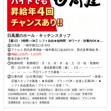
日高屋のホール・キッチンスタッフ
【週1日・3時間～OK】シフト自由★短時間・Wワーク・扶養内OK★食
事補助あり
日高屋 一橋学園北口店-603
アクセス 西武多摩湖線 一橋学園北口徒歩約1分、西武多摩湖線 青梅
街道徒歩約12分、ＪＲ武蔵野線 新小平徒歩約19分
時給1,226円～1,533円
東京都小平市
勤務時間 ・勤務曜日：月・火・水・木・金・土・日・祝 ・勤務時
間： [1] 09:30～14:00 ・最低勤務日数（週）：1日 ―・―・―・―・
―・―・―・― 平日ランチで大募集！ ―・―・―・...
仕事内容 《お仕事詳細》 *=========================* ＜新着＞
店舗スタッフ大募集！ ★未経験・ブランクOK！友達と応募OK！ ★
シフト自由度高め！プライベート充実！ *=...
制服あり
扶養内勤務OK
社員登用あり
週1日からOK
副業・WワークOK
1日4時間以内OK
主婦・主夫歓迎
フリーター歓迎
シフト自由
学歴不問
学生歓迎
転勤なし
未経験者歓迎
午前
経験者歓迎
研修あり
ブランクOK
交通費支給
まかないあり
長期歓迎