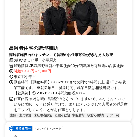
高齢者住宅の調理補助
高齢者施設内のキッチンにて調理のお仕事!料理好きな方大歓迎
(株)やさしい手 小平厨房
通勤情報 JR武蔵野線新小平駅徒歩10分/西武国分寺線鷹の台駅徒歩10
分/車通勤OK
時給1,230円～1,300円
東京都小平市
勤務時間 【勤務時間】6:00-20:00までの間で4時間以上 週1日から就
業可能です。 ※就業曜日、就業時間、就業日数は相談可能です。
【就業例】①6:00-15:00 8時間勤務 ②9:00-1...
仕事内容 食材は既に調理済みとなっていますので、みなさんの力で
いかに美味しそうに盛り付けて、またはアレンジして入居者の満足度
をアップしていくことがお仕事となります。
主婦・主夫歓迎
未経験者歓迎
経験者歓迎
制服貸与
駅近5分以内
シフト制
アルバイト・パート