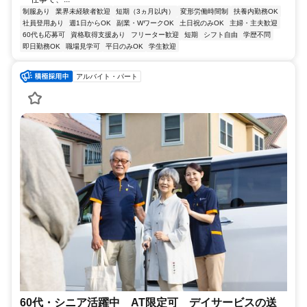
制服あり
業界未経験者歓迎
短期（3ヵ月以内）
変形労働時間制
扶養内勤務OK
社員登用あり
週1日からOK
副業・WワークOK
土日祝のみOK
主婦・主夫歓迎
60代も応募可
資格取得支援あり
フリーター歓迎
短期
シフト自由
学歴不問
即日勤務OK
職場見学可
平日のみOK
学生歓迎
アルバイト・パート
60代・シニア活躍中 AT限定可 デイサービスの送