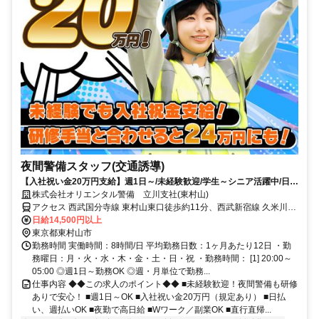
夜間警備スタッフ(交通誘導)
【入社祝い金20万円支給】週1日～/未経験歓迎/学生～シニア活躍中/日払
い・週払いOK/履歴書不要！
株式会社オリエンタル警備 立川支社(東村山)
アクセス 西武国分寺線 東村山東口徒歩約11分、西武新宿線 久米川北
口徒歩約11分、西武多摩湖線 八坂（東京都）徒歩約15分 (面接地/立
日給14,500円以上
川支社)東京都立川市曙町１丁目１５－１ 谷ビル６Ｆ
東京都東村山市
勤務時間 実働時間：8時間/日 平均勤務日数：1ヶ月あたり12日 ・勤
務曜日：月・火・水・木・金・土・日・祝 ・勤務時間： [1] 20:00～
05:00 ◎週1日～勤務OK ◎週・月単位で勤務...
仕事内容 ◆◆この求人のポイント◆◆ ■未経験歓迎！夜間警備も研修
ありで安心！ ■週1日～OK ■入社祝い金20万円（規定あり） ■日払
い、週払いOK ■夜勤で高日給 ■Wワーク／副業OK ■直行直帰...