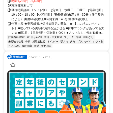
時給1,230円～1,400円
東京都東村山市
勤務時間詳細 《シフト制》 ［定休日］水曜日・日曜日 ［営業時間］
10：00～18：00 【休憩時間】 実働6時間未満：0～30分（雇用契約
による） 実働6時間以上8時間未満：45分 実働8時間以上...
仕事内容 ★美容師資格保持者限定の募集！★ 【この求人のポイン
ト】 ■眠っている美容師免許を活かせる ■何年ブランクがあっても大
丈夫 ■週1日、1日3時間～◎副業もOK！ ■ノルマなしで安心勤務 ■...
扶養内勤務OK
週1日からOK
主婦・主夫歓迎
フリーター歓迎
転勤なし
未経験者歓迎
午前
経験者歓迎
ネイルOK
駅ナカ
夕方
ブランクOK
シフト制
ピアスOK
服装自由
髪型・髪色自由
アルバイト・パート