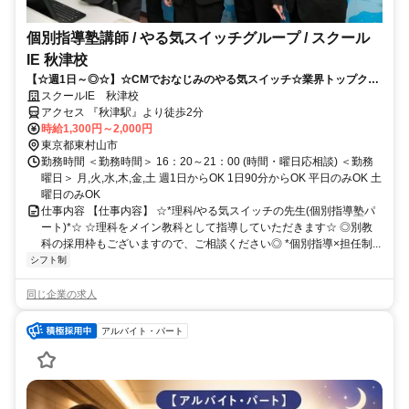
個別指導塾講師 / やる気スイッチグループ / スクール
IE 秋津校
【☆週1日～◎☆】☆CMでおなじみのやる気スイッチ☆業界トップクラ
スの教育力！！
スクールIE 秋津校
アクセス 『秋津駅』より徒歩2分
時給1,300円～2,000円
東京都東村山市
勤務時間 ＜勤務時間＞ 16：20～21：00 (時間・曜日応相談) ＜勤務
曜日＞ 月,火,水,木,金,土 週1日からOK 1日90分からOK 平日のみOK 土
曜日のみOK
仕事内容 【仕事内容】 ☆*理科/やる気スイッチの先生(個別指導塾パ
ート)*☆ ☆理科をメイン教科として指導していただきます☆ ◎別教
科の採用枠もございますので、ご相談ください◎ *個別指導×担任制...
シフト制
同じ企業の求人
アルバイト・パート