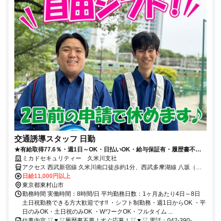
交通誘導スタッフ 日勤
★有給取得77.6％・週1日～OK・日払いOK・給与保証有・履歴書不要
★
ミカドセキュリティー 久米川支社
アクセス 西武新宿線 久米川南口徒歩約1分、西武多摩湖線 八坂（東
京都）徒歩約10分
日給11,000円以上
東京都東村山市
勤務時間 実働時間：8時間/日 平均勤務日数：1ヶ月あたり4日～8日
土日祝勤務できる方大歓迎です!! ・シフト制勤務・週1日からOK ・平
日のみOK・土日祝のみOK ・WワークOK・フルタイム ...
仕事内容 ▽▼▽履歴書不要！すぐ応募！▽▼▽ 電話：042-390-