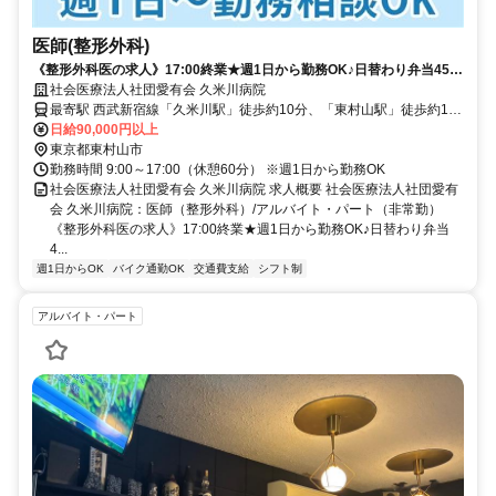
医師(整形外科)
《整形外科医の求人》17:00終業★週1日から勤務OK♪日替わり弁当450
円で注文可能★【東村山市・久米川駅/東村山駅・病院・医師（整形外
社会医療法人社団愛有会 久米川病院
科）・非常勤】
最寄駅 西武新宿線「久米川駅」徒歩約10分、「東村山駅」徒歩約12
分
日給90,000円以上
東京都東村山市
勤務時間 9:00～17:00（休憩60分） ※週1日から勤務OK
社会医療法人社団愛有会 久米川病院 求人概要 社会医療法人社団愛有
会 久米川病院：医師（整形外科）/アルバイト・パート（非常勤）
《整形外科医の求人》17:00終業★週1日から勤務OK♪日替わり弁当
4...
週1日からOK
バイク通勤OK
交通費支給
シフト制
アルバイト・パート