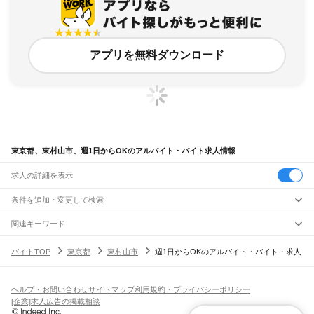
アプリを無料ダウンロード
東京都、東村山市、週1日からOKのアルバイト・バイト求人情報
求人の詳細を表示
条件を追加・変更して検索
市区町村を追加・変更
関連キーワード
東京都 武蔵村山市 週1日からok
東京都 東村山市 週1日
東京都 週1日からOK 東陽
東京都
駅を追加・変更
バイトTOP
東京都
東村山市
週1日からOKのアルバイト・バイト・求人
東京都 多摩市 週1日からok
東京都 町田市 週1日からok
東京都
すべて
東京23区
すべて
職種を追加・変更
JR東海道本線(東京～熱海)
千代田区
中央区
港区
新宿区
文京区
台東区
墨田区
江東区
品川区
目黒区
大田区
東京駅
新橋駅
品川駅
飲食・フードサービス
世田谷区
渋谷区
中野区
杉並区
豊島区
北区
荒川区
板橋区
練馬区
足立区
葛飾区
ヘルプ・お問い合わせ
サイトマップ
利用規約・プライバシーポリシー
特徴を追加・変更
飲食・フードサービス
江戸川区
すべて
[企業]求人広告の掲載相談
JR山手線
ホールスタッフ
キッチンスタッフ
皿洗い・洗い場
精肉・鮮魚加工
給食調理
人気