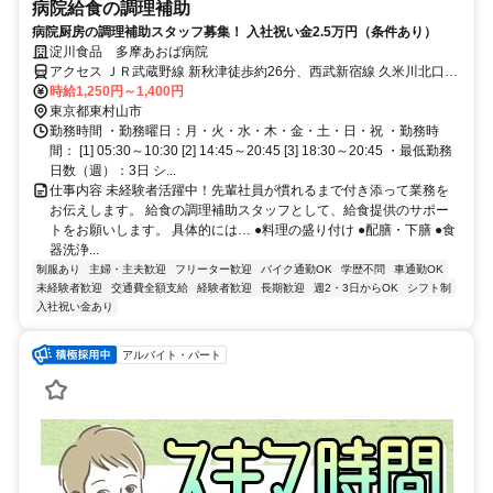
病院給食の調理補助
病院厨房の調理補助スタッフ募集！ 入社祝い金2.5万円（条件あり）
淀川食品 多摩あおば病院
アクセス ＪＲ武蔵野線 新秋津徒歩約26分、西武新宿線 久米川北口徒
歩約28分、西武池袋線/西武有楽町線 清瀬北口徒歩約40分 上記の各駅
時給1,250円～1,400円
より西武バスで約10分、「青葉町一丁目」下車 徒歩1分。
東京都東村山市
勤務時間 ・勤務曜日：月・火・水・木・金・土・日・祝 ・勤務時
間： [1] 05:30～10:30 [2] 14:45～20:45 [3] 18:30～20:45 ・最低勤務
日数（週）：3日 シ...
仕事内容 未経験者活躍中！先輩社員が慣れるまで付き添って業務を
お伝えします。 給食の調理補助スタッフとして、給食提供のサポー
トをお願いします。 具体的には… ●料理の盛り付け ●配膳・下膳 ●食
器洗浄...
制服あり
主婦・主夫歓迎
フリーター歓迎
バイク通勤OK
学歴不問
車通勤OK
未経験者歓迎
交通費全額支給
経験者歓迎
長期歓迎
週2・3日からOK
シフト制
入社祝い金あり
アルバイト・パート