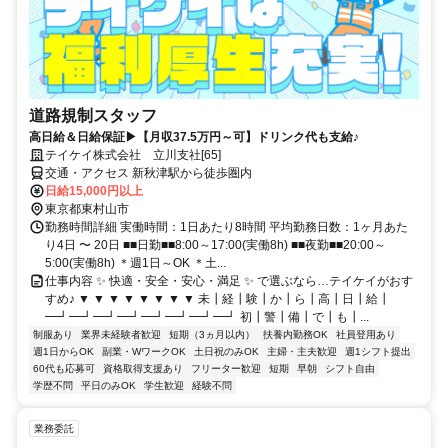
道路規制スタッフ
高日給＆日給保証▶【月収37.5万円～可】ドリンク代も支給♪
テイケイ株式会社 立川支社[65]
交通・アクセス 新秋津駅から徒歩圏内
日給15,000円以上
東京都東村山市
勤務時間詳細 実働時間：1日あたり8時間 平均勤務日数：1ヶ月あた
り4日 〜 20日 ■■日勤■■8:00～17:00(実働8h) ■■夜勤■■20:00～
5:00(実働8h) ＊週1日～OK ＊土...
仕事内容 ✨ 快適・安全・安心・満足 ✨ で選ぶなら…テイケイがおす
すめ♪ ▼ ▼ ▼ ▼ ▼ ▼ ▼ ▼ 未┃経┃験┃か┃ら┃高┃日┃給┃
━┛━┛━┛━┛━┛━┛━┛━┛ 初┃警┃備┃で┃も┃...
制服あり
業界未経験者歓迎
短期（3ヵ月以内）
扶養内勤務OK
社員登用あり
週1日からOK
副業・WワークOK
土日祝のみOK
主婦・主夫歓迎
週1シフト提出
60代も応募可
資格取得支援あり
フリーター歓迎
短期
早朝
シフト自由
学歴不問
平日のみOK
学生歓迎
経験不問
業務委託