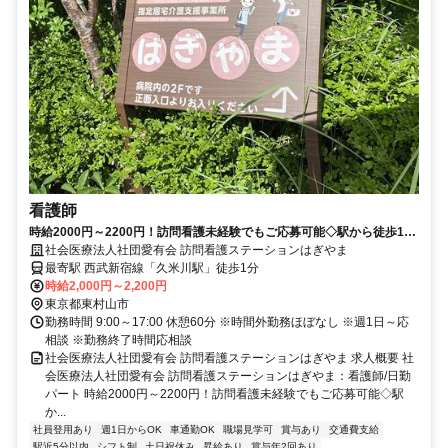
看護師
時給2000円～2200円！訪問看護未経験でもご応募可能◇駅から徒歩1分
◎土日祝は固定休☆週1日～応相談☆17:00終業または終業時間の相談可
社会医療法人社団愛有会 訪問看護ステーションはぎやま
能！【東村山市、久米川駅、訪問看護、看護師、日勤パート】
最寄駅 西武新宿線「久米川駅」徒歩1分
時給2,000円～2,200円
東京都東村山市
勤務時間 9:00～17:00 休憩60分 ※時間外勤務ほぼなし ※週1日～応
相談 ※勤務終了時間応相談
社会医療法人社団愛有会 訪問看護ステーションはぎやま 求人概要 社
会医療法人社団愛有会 訪問看護ステーションはぎやま：看護師/日勤
パート 時給2000円～2200円！訪問看護未経験でもご応募可能◇駅
か...
社員登用あり
週1日からOK
車通勤OK
職場見学可
賞与あり
交通費支給
駅近5分以内
シフト制
土日祝休み
昇給あり
賞与年2回あり