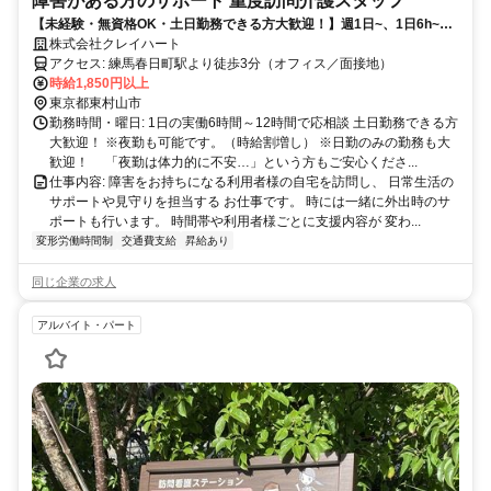
障害がある方のサポート 重度訪問介護スタッフ
【未経験・無資格OK・土日勤務できる方大歓迎！】週1日~、1日6h~勤
務可能！平日の み・土日のみもOK！月80時間以上勤務で2万円の手当を
株式会社クレイハート
支給します！
アクセス: 練馬春日町駅より徒歩3分（オフィス／面接地）
時給1,850円以上
東京都東村山市
勤務時間・曜日: 1日の実働6時間～12時間で応相談 土日勤務できる方
大歓迎！ ※夜勤も可能です。（時給割増し） ※日勤のみの勤務も大
歓迎！ 「夜勤は体力的に不安…」という方もご安心くださ...
仕事内容: 障害をお持ちになる利用者様の自宅を訪問し、 日常生活の
サポートや見守りを担当する お仕事です。 時には一緒に外出時のサ
ポートも行います。 時間帯や利用者様ごとに支援内容が 変わ...
変形労働時間制
交通費支給
昇給あり
同じ企業の求人
アルバイト・パート