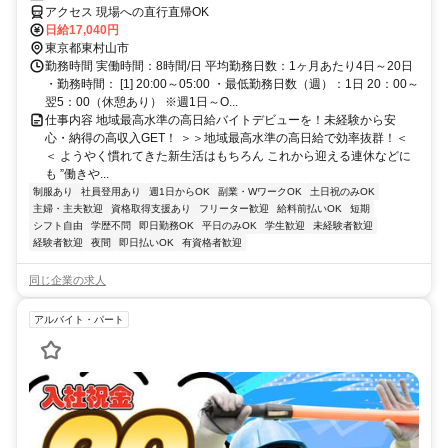
OK！】勤務3日前迄シフト申請が可能です！週1日～・短期もOK！あな
アクセス 現場への直行直帰OK
たのライフスタイルに合わせてお仕事しませんか！未経験者大歓迎！年
日給17,040円
代幅広く活躍しています。
東京都東村山市
勤務時間 実働時間：8時間/日 平均勤務日数：1ヶ月あたり4日～20日
・勤務時間： [1] 20:00～05:00 ・最低勤務日数（週）：1日 20：00～
翌5：00（休憩あり） ※週1日～O...
仕事内容 地域最高水準の高日給バイトデビューを！未経験から安
心・納得の高収入GET！ ＞＞地域最高水準の高日給で効率抜群！＜
＜ ようやく慣れてきた新生活はもちろん これから迎える連休などに
も ”働きや...
制服あり
社員登用あり
週1日からOK
副業・WワークOK
土日祝のみOK
主婦・主夫歓迎
資格取得支援あり
フリーター歓迎
給料前払いOK
短期
シフト自由
学歴不問
即日勤務OK
平日のみOK
学生歓迎
未経験者歓迎
経験者歓迎
夜間
即日払いOK
有資格者歓迎
同じ企業の求人
アルバイト・パート