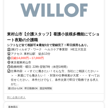
東村山市【介護スタッフ】看護小規模多機能にてショ
ート夜勤の介護職
シフトなど全て相談可★最短5分で登録完了！即日採用もあり。
(株)ウィルオブ・ワーク ヘルスケア事業部 HE立川支店
アクセス: 東村山駅 徒歩13分
日給14,000円～17,000円
東京都東村山市
勤務時間・曜日: 22時-翌朝7時（休憩1時間）
仕事内容: ＜＜すぐに働きたい！そんな方、当社にご相談ください＞
＞ ・来週にでも働きたい！ ・対策や仕事検索が大変・・・ すべてお
任せください。 本件だけでなく、条件次第で即日で勤務できる求人
がた...
週1日からOK
即日勤務OK
固定時間制
同じ企業の求人
業務委託