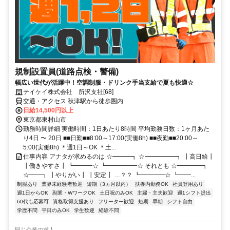
規制設置員(道路点検・警備)
幅広い世代が活躍中！空調制服・ドリンク手当支給で夏も快適☆
テイケイ株式会社 所沢支社[68]
交通・アクセス 秋津駅から徒歩圏内
日給14,500円以上
東京都東村山市
勤務時間詳細 実働時間：1日あたり8時間 平均勤務日数：1ヶ月あた
り4日 〜 20日 ■■日勤■■8:00～17:00(実働8h) ■■夜勤■■20:00～
5:00(実働8h) ＊週1日～OK ＊土...
仕事内容 アナタが求めるのは ☆━━━┓ ☆━━━━━┓ ┃高日給┃
┃働きやすさ┃ ┗━━━☆ ┗━━━━━☆ それとも ☆━━━━┓
☆━━┓ ┃やりがい┃ ┃安定┃ …？？ ┗━━━━☆ ┗━━...
制服あり
業界未経験者歓迎
短期（3ヵ月以内）
扶養内勤務OK
社員登用あり
週1日からOK
副業・WワークOK
土日祝のみOK
主婦・主夫歓迎
週1シフト提出
60代も応募可
資格取得支援あり
フリーター歓迎
短期
早朝
シフト自由
学歴不問
平日のみOK
学生歓迎
経験不問
同じ企業の求人