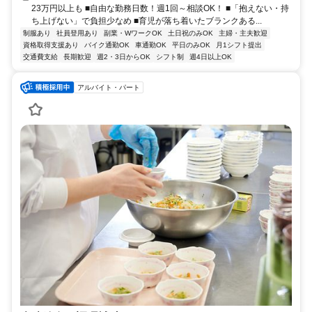
23万円以上も ■自由な勤務日数！週1回～相談OK！ ■「抱えない・持
ち上げない」で負担少なめ ■育児が落ち着いたブランクある...
制服あり
社員登用あり
副業・WワークOK
土日祝のみOK
主婦・主夫歓迎
資格取得支援あり
バイク通勤OK
車通勤OK
平日のみOK
月1シフト提出
交通費支給
長期歓迎
週2・3日からOK
シフト制
週4日以上OK
アルバイト・パート