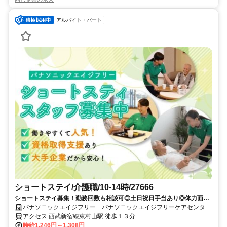
アルバイト・パート
ショートステイ/介護職/10-14時/27666
ショートステイ募集！勤務回数も相談可◎土日祝日手当あり◎体力面が
心配な方や、シニア世代の方にも人気の求人です。
パナソニックエイジフリー パナソニックエイジフリーケアセンター
東村山・ショートステイ
アクセス 西武新宿線東村山駅 徒歩１３分
時給1,246円～1,308円