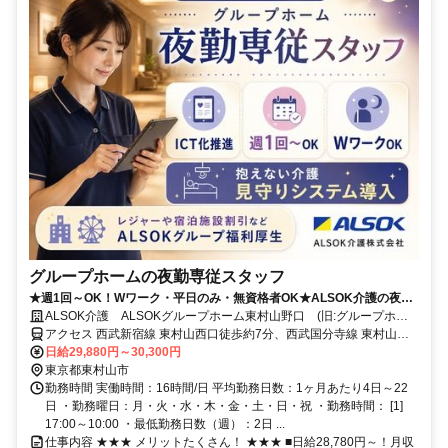
グループホームの夜勤専従スタッフ
★週1回～OK！Wワーク・平日のみ・無資格者OK★ALSOK介護の夜勤
介護スタッフ
ALSOK介護 ALSOKグループホーム東村山野口 (旧:グループホー
ムみんなの家・東村山)
アクセス 西武新宿線 東村山西口徒歩約7分、西武国分寺線 東村山西
口徒歩約7分
日給29,880円～30,300円
東京都東村山市
勤務時間 実働時間：16時間/日 平均勤務日数：1ヶ月あたり4日～22
日 ・勤務曜日：月・火・水・木・金・土・日・祝 ・勤務時間： [1]
17:00～10:00 ・最低勤務日数（週）：2日 ...
仕事内容 ★★★ メリットたくさん！ ★★★ ■日給28,780円～！月収