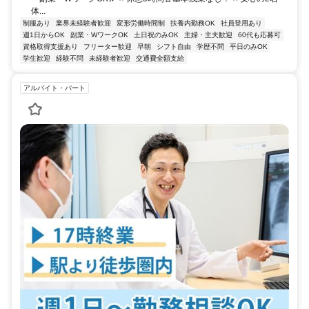
体...
制服あり
業界未経験者歓迎
変形労働時間制
扶養内勤務OK
社員登用あり
週1日からOK
副業・WワークOK
土日祝のみOK
主婦・主夫歓迎
60代も応募可
資格取得支援あり
フリーター歓迎
早朝
シフト自由
学歴不問
平日のみOK
学生歓迎
経験不問
未経験者歓迎
交通費全額支給
アルバイト・パート