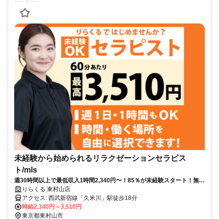
未経験から始められるリラクゼーションセラピス
ト/mls
週30時間以上で最低収入1時間2,340円〜！85％が未経験スタート！無料
トレで一生モノの技術を習得✅好きな時間に収入を得られます⏰【東京
りらくる 東村山店
都東村山市恩多町】
アクセス: 西武新宿線「久米川」駅徒歩18分
時給2,340円～3,510円
東京都東村山市