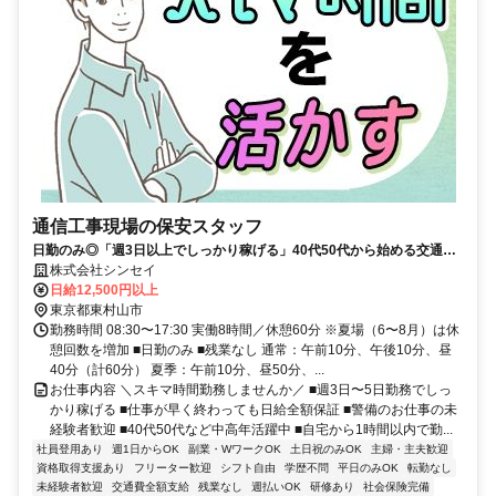
通信工事現場の保安スタッフ
日勤のみ◎「週3日以上でしっかり稼げる」40代50代から始める交通誘
導の警備員
株式会社シンセイ
日給12,500円以上
東京都東村山市
勤務時間 08:30〜17:30 実働8時間／休憩60分 ※夏場（6〜8月）は休
憩回数を増加 ■日勤のみ ■残業なし 通常：午前10分、午後10分、昼
40分（計60分） 夏季：午前10分、昼50分、...
お仕事内容 ＼スキマ時間勤務しませんか／ ■週3日〜5日勤務でしっ
かり稼げる ■仕事が早く終わっても日給全額保証 ■警備のお仕事の未
経験者歓迎 ■40代50代など中高年活躍中 ■自宅から1時間以内で勤...
社員登用あり
週1日からOK
副業・WワークOK
土日祝のみOK
主婦・主夫歓迎
資格取得支援あり
フリーター歓迎
シフト自由
学歴不問
平日のみOK
転勤なし
未経験者歓迎
交通費全額支給
残業なし
週払いOK
研修あり
社会保険完備