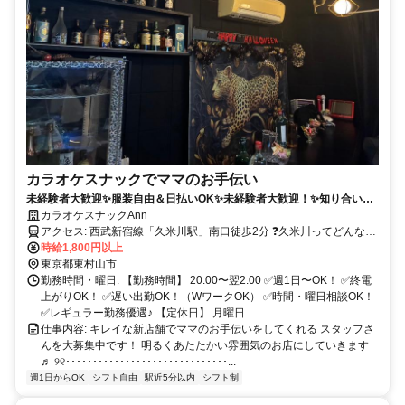
カラオケスナックでママのお手伝い
未経験者大歓迎✨服装自由＆日払いOK✨未経験者大歓迎！✨知り合い中
心の安心客層！⭕
カラオケスナックAnn
アクセス: 西武新宿線「久米川駅」南口徒歩2分 ❓久米川ってどんな
町？❓ ✨アクセス良好で通いやすい駅チカエリア！ 西武新宿線「久米
時給1,800円以上
川駅」は、 新宿・高田馬場方面からのアクセスもスムーズ！ ★ 新宿
東京都東村山市
まで約30分、乗り換えもラクラク♪ ★ 所沢・小平・東村山など 周辺
勤務時間・曜日: 【勤務時間】 20:00〜翌2:00 ✅週1日〜OK！ ✅終電
エリアからも通いやすい立地です◎ 南口から徒歩2分の駅チカ店舗だ
上がりOK！ ✅遅い出勤OK！（WワークOK） ✅時間・曜日相談OK！
から、 雨の日でも安心♬ 終電ギリギリまで働いても、 すぐ電車に乗
✅レギュラー勤務優遇♪ 【定休日】 月曜日
れます！ ・・・・・・・・・・・・・・・・・・・・ ✨落ち着いた
仕事内容: キレイな新店舗でママのお手伝いをしてくれる スタッフさ
雰囲気の街並み 久米川は、都心に比べて静かで落ち着いた街◎ ガヤ
んを大募集中です！ 明るくあたたかい雰囲気のお店にしていきます
ガヤした繁華街ではないので、 「客層の良さ」「居心地の良さ」も
♬ ୨୧･･････････････････････････････...
抜群です♬ ママの知り合いや紹介のお客様が多いため、 ナイトワー
週1日からOK
シフト自由
駅近5分以内
シフト制
クが初めてでも安心してスタートできます♡