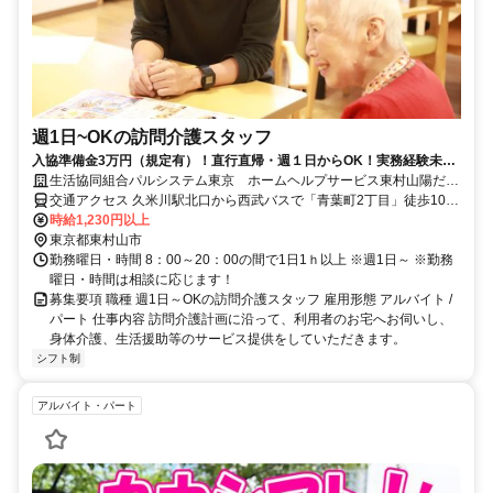
週1日~OKの訪問介護スタッフ
入協準備金3万円（規定有）！直行直帰・週１日からOK！実務経験未経
験者・ブランクある方OK♪
生活協同組合パルシステム東京 ホームヘルプサービス東村山陽だま
り
交通アクセス 久米川駅北口から西武バスで「青葉町2丁目」徒歩10分
西武バス久11・久11 －１・久11 －２で青葉町２丁目下車後、青葉町
時給1,230円以上
二丁目交差点を(株)あまいけ 青葉町店方面に渡っていただきます。 道
東京都東村山市
なりに進んでいただくと信号があります。 そこをファミリーマート
勤務曜日・時間 8：00～20：00の間で1日1ｈ以上 ※週1日～ ※勤務
側に渡っていただき道なりに進んでいただくとございます。 近隣に
曜日・時間は相談に応じます！
は西松屋チェーン東村山店、東村山市運動公園少年野球場などがあり
募集要項 職種 週1日～OKの訪問介護スタッフ 雇用形態 アルバイト /
ます。
パート 仕事内容 訪問介護計画に沿って、利用者のお宅へお伺いし、
身体介護、生活援助等のサービス提供をしていただきます。
シフト制
アルバイト・パート