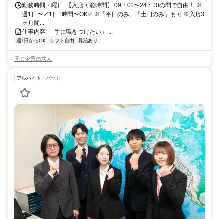
勤務時間・曜日: 【入店可能時間】 09：00〜24：00の間で自由！ ※
週1日〜／1日1時間〜OK✅ ※「平日のみ」「土日のみ」も可 ※入店3
ヶ月間...
仕事内容: 「手に職をつけたい」 ...
週1日からOK
シフト自由
昇給あり
同じ企業の求人
アルバイト・パート