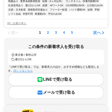
制服あり
業界未経験者歓迎
短期（3ヵ月以内）
ランチタイム
扶養内勤務OK
社員登用あり
週1日からOK
副業・WワークOK
1日4時間以内OK
土日祝のみOK
主婦・主夫歓迎
資格取得支援あり
フリーター歓迎
バイク通勤OK
短期
早朝
シフト自由
学歴不問
車通勤OK
平日のみOK
同じ企業の求人
前へ
次へ
1
2
3
4
5
この条件の新着求人を受け取る
東京都 / 東村山市
週1日からOK
「LINEで受け取る」では、新着求人のほか、おすすめ情報なども配信しま
す。
詳しくはこちら
LINEで受け取る
メールで受け取る