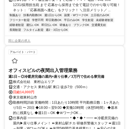
1231/採用担当宛 まで 応募から採用まで全て電話でのやり取り可能！
ネット：「応募画面へ進む」をクリック！ ＼注目メリット／ ...
制服あり
扶養内勤務OK
週1日からOK
副業・WワークOK
土日祝のみOK
フリーター歓迎
学歴不問
即日勤務OK
平日のみOK
学生歓迎
未経験者歓迎
経験者歓迎
週払いOK
即日払いOK
研修あり
ブランクOK
交通費支給
長期歓迎
フルタイム歓迎
週2・3日からOK
同じ企業の求人
アルバイト・パート
オフィスビルの夜間出入管理業務
週1日～◎冷暖房完備の屋内×座り仕事／3万円で住める寮完備
株式会社結 東村山エリア
交通・アクセス 東村山駅 東口 徒歩7分（500ｍ）
日給14,000円
東京都東村山市
勤務時間詳細 実働時間：1日あたり10時間 平均勤務日数：1ヶ月あた
り5日 〜 20日 ◆18:00～翌9:00 ◆実働10時間（休憩5時間） ◆基本
的に残業なし ◆週1日～OK ◆ＷワークOK ...
仕事内容 ━━━━━━━━━━━━＊◆＊◆＊━━ ⏩冷暖房完備の
屋内▶座り仕事メイン！ ⏩東村山駅チカ 研修所警備スタッフ ⏩週1日
～副業・WワークOK♬ ⏩休憩5時間⏰基本残業なし！ ⏩安心の2名