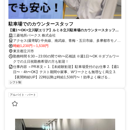
駐車場でのカウンタースタッフ
【週1〜OK×立川駅エリア】ルミネ立川駐車場のカウンタースタッフス
タッフ募集！未経験でも安心の簡単業務◎
三菱地所パークス 株式会社
アクセス(最寄駅) 中央線、南武線、青梅・五日市線、多摩都市モノレ
ール「立川駅」直結
時給1,230円～1,538円
東京都立川市
勤務時間 6:30～23:00の間で4h〜応相談 ※週1日〜OK ※ダブルワー
クでの土日祝勤務希望の方も歓迎！
仕事内容 ＜PR本文＞ 1.【未経験歓迎】駐車場受付のお仕事 2.【週1
日〜・4h〜OK】テスト期間や家事、Wワークとも無理なく両立 3.
【夜間時給UP】22時以降は時給1,538円〜！効率よく稼げる...
シフト制
アルバイト・パート