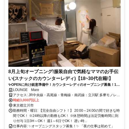
8月上旬オープニング!服装自由で気軽なママのお手伝
い(スナックのカウンターレディ)【18~30代在籍!】
✨OPENに向け鋭意準備中！カウンターレディのオープニング募集！18
～30代が活躍中！全額日払いOK！シフト自由！体験入店大歓迎！常連
LOUNGE Mare
さんで賑わう隠れ家的なお店を目指してます♪
アクセス: JR中央線・高尾線・青梅線・南武線：立川駅 多摩モノレー
ル・立川北駅・立川南駅 各駅スグ！
時給3,000円以上
東京都立川市
勤務時間・曜日: 【完全自由シフト！】 20:00～24:00の間で好きな時
間でOK！ ※24時以降の勤務もOK！ ※休憩時間は法定労働時間に則
り付与 1日3H～OK！ 週1～6日でOK！ 遅い時...
仕事内容: ✨オープニングスタッフ募集！✨ 「夜の仕事は初めて」