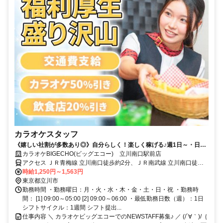
カラオケスタッフ
《嬉しい社割が多数あり◎》自分らしく！楽しく稼げる♪週1日～・日払
いOK！
カラオケBIGECHO(ビッグエコー) 立川南口駅前店
アクセス ＪＲ青梅線 立川南口徒歩約2分、ＪＲ南武線 立川南口徒歩
約2分、ＪＲ中央本線 立川南口徒歩約2分
時給1,250円～1,563円
東京都立川市
勤務時間 ・勤務曜日：月・火・水・木・金・土・日・祝 ・勤務時
間： [1] 09:00～05:00 [2] 09:00～06:00 ・最低勤務日数（週）：1日
シフトサイクル：1週間 シフト提出...
仕事内容 ＼ カラオケビッグエコーでのNEWSTAFF募集♪ ／ (/´∀｀)/｛