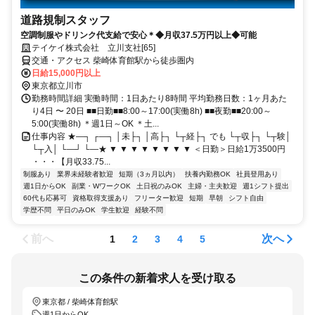
道路規制スタッフ
空調制服やドリンク代支給で安心＊◆月収37.5万円以上◆可能
テイケイ株式会社 立川支社[65]
交通・アクセス 柴崎体育館駅から徒歩圏内
日給15,000円以上
東京都立川市
勤務時間詳細 実働時間：1日あたり8時間 平均勤務日数：1ヶ月あた
り4日 〜 20日 ■■日勤■■8:00～17:00(実働8h) ■■夜勤■■20:00～
5:00(実働8h) ＊週1日～OK ＊土...
仕事内容 ★―┐ ┌―┐ │未├┐ │高├┐ └┬経├┐ でも └┬収├┐ └┬験│
└┬入│ └―┘ └―★ ▼ ▼ ▼ ▼ ▼ ▼ ▼ ▼ ＜日勤＞日給1万3500円
・・・【月収33.75...
制服あり
業界未経験者歓迎
短期（3ヵ月以内）
扶養内勤務OK
社員登用あり
週1日からOK
副業・WワークOK
土日祝のみOK
主婦・主夫歓迎
週1シフト提出
60代も応募可
資格取得支援あり
フリーター歓迎
短期
早朝
シフト自由
学歴不問
平日のみOK
学生歓迎
経験不問
前へ
次へ
1
2
3
4
5
この条件の新着求人を受け取る
東京都 / 柴崎体育館駅
週1日からOK