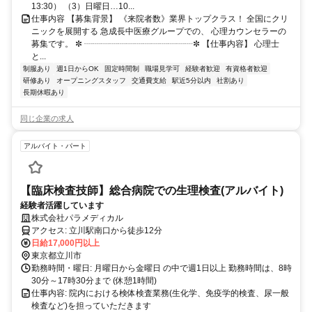
13:30） （3）日曜日…10...
仕事内容 【募集背景】 《来院者数》業界トップクラス！ 全国にクリ
ニックを展開する 急成長中医療グループでの、 心理カウンセラーの
募集です。 ✼ ┈┈┈┈┈┈┈┈┈┈┈┈┈✼ 【仕事内容】 心理士
と...
制服あり
週1日からOK
固定時間制
職場見学可
経験者歓迎
有資格者歓迎
研修あり
オープニングスタッフ
交通費支給
駅近5分以内
社割あり
長期休暇あり
同じ企業の求人
アルバイト・パート
【臨床検査技師】総合病院での生理検査(アルバイト)
経験者活躍しています
株式会社パラメディカル
アクセス: 立川駅南口から徒歩12分
日給17,000円以上
東京都立川市
勤務時間・曜日: 月曜日から金曜日 の中で週1日以上 勤務時間は、8時
30分～17時30分まで (休憩1時間)
仕事内容: 院内における検体検査業務(生化学、免疫学的検査、尿一般
検査など)を担っていただきます