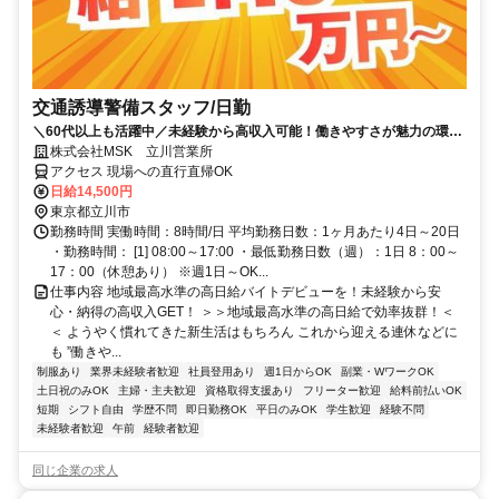
交通誘導警備スタッフ/日勤
＼60代以上も活躍中／未経験から高収入可能！働きやすさが魅力の環境
で警備員デビューをしませんか！【月収29万円可能！日払いもOK！】
株式会社MSK 立川営業所
勤務3日前迄シフト申請が可能です！週1日～・短期もOK！あなたのラ
アクセス 現場への直行直帰OK
イフスタイルに合わせてお仕事しませんか！未経験者大歓迎！年代幅広
日給14,500円
く活躍しています。
東京都立川市
勤務時間 実働時間：8時間/日 平均勤務日数：1ヶ月あたり4日～20日
・勤務時間： [1] 08:00～17:00 ・最低勤務日数（週）：1日 8：00～
17：00（休憩あり） ※週1日～OK...
仕事内容 地域最高水準の高日給バイトデビューを！未経験から安
心・納得の高収入GET！ ＞＞地域最高水準の高日給で効率抜群！＜
＜ ようやく慣れてきた新生活はもちろん これから迎える連休などに
も ”働きや...
制服あり
業界未経験者歓迎
社員登用あり
週1日からOK
副業・WワークOK
土日祝のみOK
主婦・主夫歓迎
資格取得支援あり
フリーター歓迎
給料前払いOK
短期
シフト自由
学歴不問
即日勤務OK
平日のみOK
学生歓迎
経験不問
未経験者歓迎
午前
経験者歓迎
同じ企業の求人