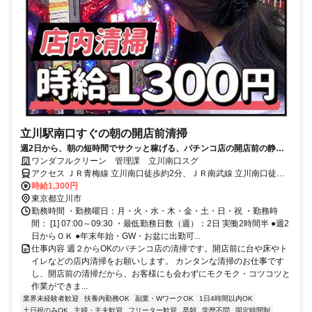
立川駅南口すぐの朝の開店前清掃
週2日から、朝の短時間でサクッと稼げる、パチンコ店の開店前の静か
な清掃。幅広い年代が副業で活躍中！
ワンダフルクリーン 管理課 立川南口スグ
アクセス ＪＲ青梅線 立川南口徒歩約2分、ＪＲ南武線 立川南口徒歩
約2分、ＪＲ中央本線 立川南口徒歩約2分
時給1,300円
東京都立川市
勤務時間 ・勤務曜日：月・火・水・木・金・土・日・祝 ・勤務時
間： [1] 07:00～09:30 ・最低勤務日数（週）：2日 実働2時間半 ●週2
日からＯＫ ●年末年始・GW・お盆に出勤可...
仕事内容 週２からOKのパチンコ店の清掃です。開店前に台や床やト
イレなどの店内清掃をお願いします。 カンタンな清掃のお仕事です
し、開店前の清掃だから、お客様にも会わずにモクモク・コツコツと
作業ができま...
業界未経験者歓迎
扶養内勤務OK
副業・WワークOK
1日4時間以内OK
土日祝のみOK
主婦・主夫歓迎
フリーター歓迎
早朝
学歴不問
固定時間制