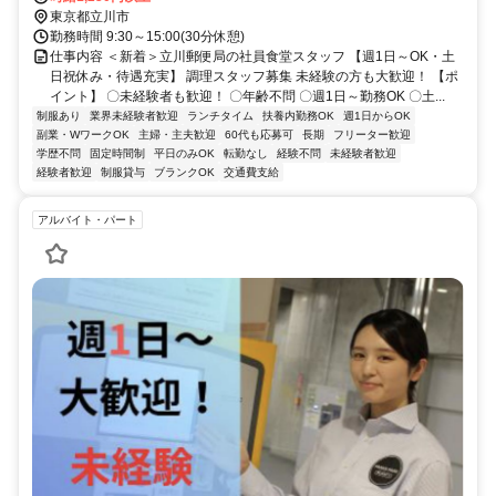
東京都立川市
勤務時間 9:30～15:00(30分休憩)
仕事内容 ＜新着＞立川郵便局の社員食堂スタッフ 【週1日～OK・土
日祝休み・待遇充実】 調理スタッフ募集 未経験の方も大歓迎！ 【ポ
イント】 〇未経験者も歓迎！ 〇年齢不問 〇週1日～勤務OK 〇土...
制服あり
業界未経験者歓迎
ランチタイム
扶養内勤務OK
週1日からOK
副業・WワークOK
主婦・主夫歓迎
60代も応募可
長期
フリーター歓迎
学歴不問
固定時間制
平日のみOK
転勤なし
経験不問
未経験者歓迎
経験者歓迎
制服貸与
ブランクOK
交通費支給
アルバイト・パート