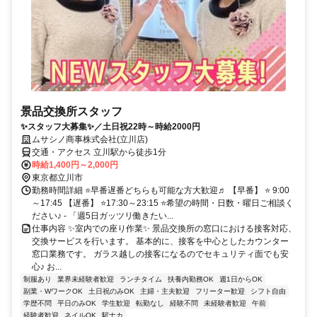
景品交換所スタッフ
✨スタッフ大募集✨／土日祝22時～時給2000円
ムサシノ商事株式会社(立川店)
交通・アクセス 立川駅から徒歩1分
時給1,400円～2,000円
東京都立川市
勤務時間詳細 ⭐早番遅番どちらも可能な方大歓迎♬ 【早番】 ⭐ 9:00
～17:45 【遅番】 ⭐17:30～23:15 ⭐希望の時間・日数・曜日ご相談く
ださい♪ - 「週5日ガッツリ働きたい...
仕事内容 ✨室内での座り作業✨ 景品交換所の窓口における接客対応、
交換サービスを行います。 基本的に、接客を中心としたカウンター
窓口業務です。 ガラス越しの接客になるのでセキュリティ面でも安
心♪ お...
制服あり
業界未経験者歓迎
ランチタイム
扶養内勤務OK
週1日からOK
副業・WワークOK
土日祝のみOK
主婦・主夫歓迎
フリーター歓迎
シフト自由
学歴不問
平日のみOK
学生歓迎
転勤なし
経験不問
未経験者歓迎
午前
経験者歓迎
ネイルOK
駅ナカ