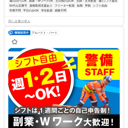
週1日からOK
副業・WワークOK
土日祝のみOK
主婦・主夫歓迎
週1シフト提出
60代も応募可
資格取得支援あり
フリーター歓迎
短期
早朝
シフト自由
学歴不問
平日のみOK
学生歓迎
経験不問
同じ企業の求人
アルバイト・パート