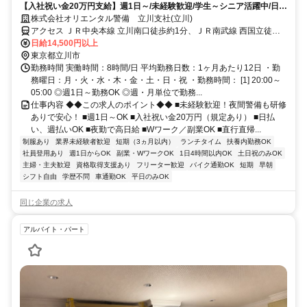
【入社祝い金20万円支給】週1日～/未経験歓迎/学生～シニア活躍中/日払
い・週払いOK/履歴書不要！
株式会社オリエンタル警備 立川支社(立川)
アクセス ＪＲ中央本線 立川南口徒歩約1分、ＪＲ南武線 西国立徒歩
約17分、多摩都市モノレール線 高松（東京都）徒歩約20分 (面接地/
日給14,500円以上
立川支社)東京都立川市曙町１丁目１５－１ 谷ビル６Ｆ
東京都立川市
勤務時間 実働時間：8時間/日 平均勤務日数：1ヶ月あたり12日 ・勤
務曜日：月・火・水・木・金・土・日・祝 ・勤務時間： [1] 20:00～
05:00 ◎週1日～勤務OK ◎週・月単位で勤務...
仕事内容 ◆◆この求人のポイント◆◆ ■未経験歓迎！夜間警備も研修
ありで安心！ ■週1日～OK ■入社祝い金20万円（規定あり） ■日払
い、週払いOK ■夜勤で高日給 ■Wワーク／副業OK ■直行直帰...
制服あり
業界未経験者歓迎
短期（3ヵ月以内）
ランチタイム
扶養内勤務OK
社員登用あり
週1日からOK
副業・WワークOK
1日4時間以内OK
土日祝のみOK
主婦・主夫歓迎
資格取得支援あり
フリーター歓迎
バイク通勤OK
短期
早朝
シフト自由
学歴不問
車通勤OK
平日のみOK
同じ企業の求人
アルバイト・パート