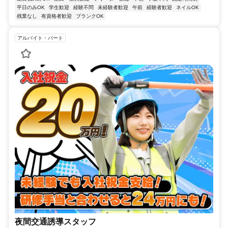
平日のみOK
学生歓迎
経験不問
未経験者歓迎
午前
経験者歓迎
ネイルOK
残業なし
有資格者歓迎
ブランクOK
アルバイト・パート
夜間交通誘導スタッフ