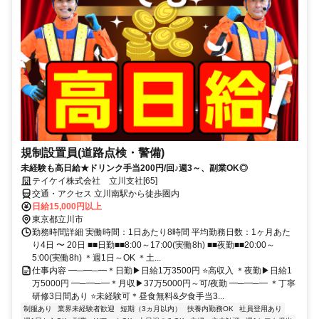
規制設置員(道路点検・警備)
未経験も高日給★ドリンク手当200円/回♪週3～、副業OK◎
テイケイ株式会社 立川支社[65]
交通・アクセス 立川南駅から徒歩圏内
日給15,000円以上
東京都立川市
勤務時間詳細 実働時間：1日あたり8時間 平均勤務日数：1ヶ月あた
り4日 〜 20日 ■■日勤■■8:00～17:00(実働8h) ■■夜勤■■20:00～
5:00(実働8h) ＊週1日～OK ＊土...
仕事内容 ━─━─━＊日勤▶日給1万3500円 ⭐高収入 ＊夜勤▶日給1
万5000円 ━─━─━＊月収▶37万5000円～可/夜勤 ━─━─━ ＊丁寧
研修3日間あり ⭐未経験可＊昼食無料&夕食手当3...
制服あり
業界未経験者歓迎
短期（3ヵ月以内）
扶養内勤務OK
社員登用あり