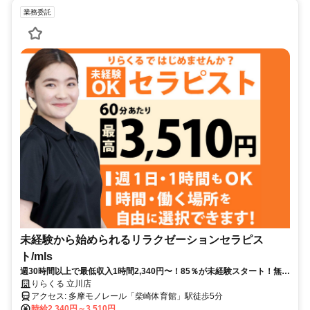
業務委託
未経験から始められるリラクゼーションセラピス
ト/mls
週30時間以上で最低収入1時間2,340円〜！85％が未経験スタート！無料
トレで一生モノの技術を習得✅好きな時間に収入を得られます⏰【東京
りらくる 立川店
都立川市柴崎町】
アクセス: 多摩モノレール「柴崎体育館」駅徒歩5分
時給2,340円～3,510円