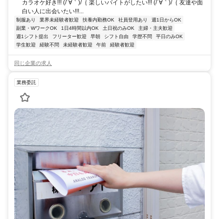
カラオケ好き!!! (/´∀｀)/｛ 楽しいバイトがしたい!!! (/´∀｀)/｛ 友達や面
白い人に出会いたい!!!...
制服あり
業界未経験者歓迎
扶養内勤務OK
社員登用あり
週1日からOK
副業・WワークOK
1日4時間以内OK
土日祝のみOK
主婦・主夫歓迎
週1シフト提出
フリーター歓迎
早朝
シフト自由
学歴不問
平日のみOK
学生歓迎
経験不問
未経験者歓迎
午前
経験者歓迎
同じ企業の求人
業務委託