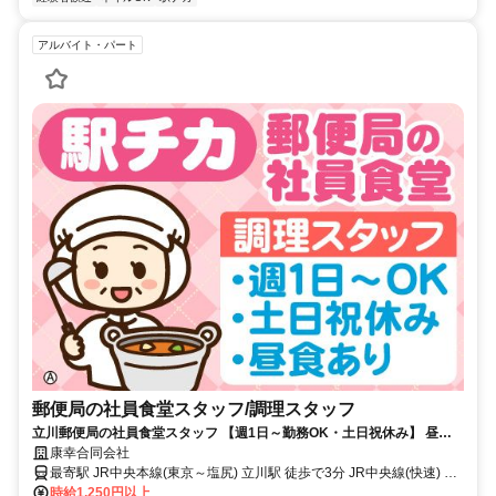
アルバイト・パート
郵便局の社員食堂スタッフ/調理スタッフ
立川郵便局の社員食堂スタッフ 【週1日～勤務OK・土日祝休み】 昼食
あり／髪型自由／駅チカ徒歩3分
康幸合同会社
最寄駅 JR中央本線(東京～塩尻) 立川駅 徒歩で3分 JR中央線(快速) 立
川駅 徒歩で3分 JR南武線 立川駅 徒歩で3分
時給1,250円以上