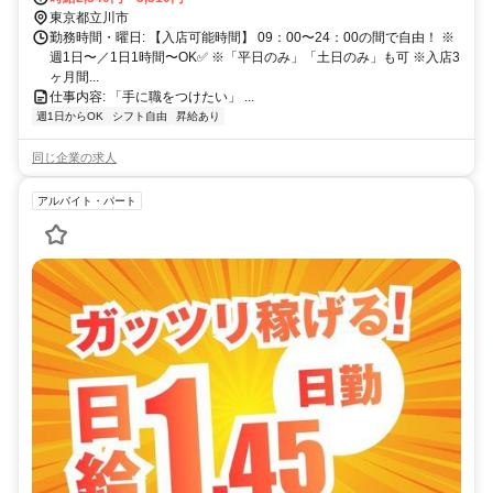
東京都立川市
勤務時間・曜日: 【入店可能時間】 09：00〜24：00の間で自由！ ※
週1日〜／1日1時間〜OK✅ ※「平日のみ」「土日のみ」も可 ※入店3
ヶ月間...
仕事内容: 「手に職をつけたい」 ...
週1日からOK
シフト自由
昇給あり
同じ企業の求人
アルバイト・パート