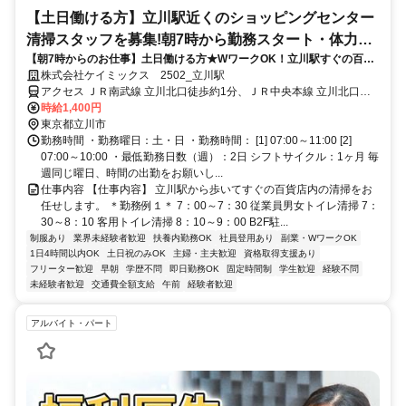
【土日働ける方】立川駅近くのショッピングセンター
清掃スタッフを募集!朝7時から勤務スタート・体力あ
【朝7時からのお仕事】土日働ける方★WワークOK！立川駅すぐの百貨
る方、体力つけたい方にオススメ
店内の清掃スタッフを募集！
株式会社ケイミックス 2502_立川駅
アクセス ＪＲ南武線 立川北口徒歩約1分、ＪＲ中央本線 立川北口徒
歩約1分、多摩都市モノレール線 立川北南口徒歩約3分
時給1,400円
東京都立川市
勤務時間 ・勤務曜日：土・日 ・勤務時間： [1] 07:00～11:00 [2]
07:00～10:00 ・最低勤務日数（週）：2日 シフトサイクル：1ヶ月 毎
週同じ曜日、時間の出勤をお願いし...
仕事内容 【仕事内容】 立川駅から歩いてすぐの百貨店内の清掃をお
任せします。 ＊勤務例１＊ 7：00～7：30 従業員男女トイレ清掃 7：
30～8：10 客用トイレ清掃 8：10～9：00 B2F駐...
制服あり
業界未経験者歓迎
扶養内勤務OK
社員登用あり
副業・WワークOK
1日4時間以内OK
土日祝のみOK
主婦・主夫歓迎
資格取得支援あり
フリーター歓迎
早朝
学歴不問
即日勤務OK
固定時間制
学生歓迎
経験不問
未経験者歓迎
交通費全額支給
午前
経験者歓迎
アルバイト・パート