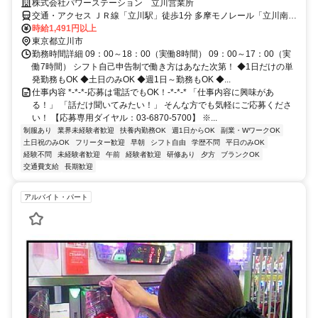
株式会社パワーステーション 立川営業所
交通・アクセス ＪＲ線「立川駅」徒歩1分 多摩モノレール「立川南
駅」徒歩2分
時給1,491円以上
東京都立川市
勤務時間詳細 09：00～18：00（実働8時間） 09：00～17：00（実
働7時間） シフト自己申告制で働き方はあなた次第！ ◆1日だけの単
発勤務もOK ◆土日のみOK ◆週1日～勤務もOK ◆...
仕事内容 *-*-*-応募は電話でもOK！-*-*-* 「仕事内容に興味があ
る！」 「話だけ聞いてみたい！」 そんな方でも気軽にご応募くださ
い！ 【応募専用ダイヤル：03-6870-5700】 ※...
制服あり
業界未経験者歓迎
扶養内勤務OK
週1日からOK
副業・WワークOK
土日祝のみOK
フリーター歓迎
早朝
シフト自由
学歴不問
平日のみOK
経験不問
未経験者歓迎
午前
経験者歓迎
研修あり
夕方
ブランクOK
交通費支給
長期歓迎
アルバイト・パート