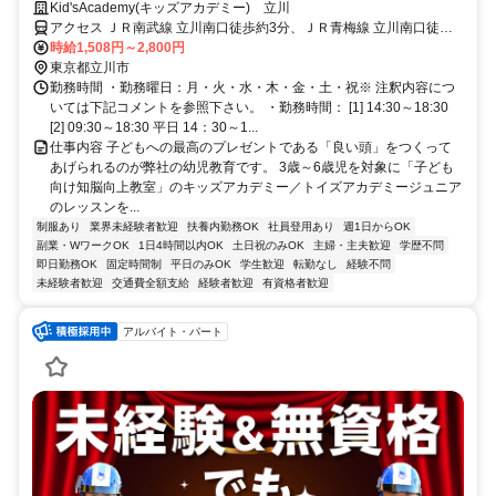
スメの幼児教育スタッフ！
Kid'sAcademy(キッズアカデミー) 立川
アクセス ＪＲ南武線 立川南口徒歩約3分、ＪＲ青梅線 立川南口徒歩
約3分、多摩都市モノレール線 立川南徒歩約3分
時給1,508円～2,800円
東京都立川市
勤務時間 ・勤務曜日：月・火・水・木・金・土・祝※ 注釈内容につ
いては下記コメントを参照下さい。 ・勤務時間： [1] 14:30～18:30
[2] 09:30～18:30 平日 14：30～1...
仕事内容 子どもへの最高のプレゼントである「良い頭」をつくって
あげられるのが弊社の幼児教育です。 3歳～6歳児を対象に「子ども
向け知脳向上教室」のキッズアカデミー／トイズアカデミージュニア
のレッスンを...
制服あり
業界未経験者歓迎
扶養内勤務OK
社員登用あり
週1日からOK
副業・WワークOK
1日4時間以内OK
土日祝のみOK
主婦・主夫歓迎
学歴不問
即日勤務OK
固定時間制
平日のみOK
学生歓迎
転勤なし
経験不問
未経験者歓迎
交通費全額支給
経験者歓迎
有資格者歓迎
アルバイト・パート