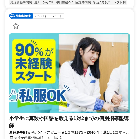
変形労働時間制
週1日からOK
即日勤務OK
固定時間制
駅近5分以内
シフト制
アルバイト・パート
小学生に算数や国語を教える1対2までの個別指導塾講
師
夏休み明けからバイトデビュー★1コマ1875～2640円！週1日1コマ～私
服でok◎
東京個別指導学院 立川教室