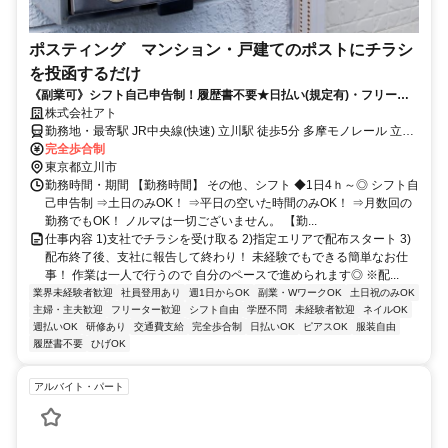
ポスティング マンション・戸建てのポストにチラシ
を投函するだけ
《副業可》シフト自己申告制！履歴書不要★日払い(規定有)・フリータ
ー主婦(主夫)シニア活躍！
株式会社アト
勤務地・最寄駅 JR中央線(快速) 立川駅 徒歩5分 多摩モノレール 立川
南駅 徒歩4分
完全歩合制
東京都立川市
勤務時間・期間 【勤務時間】 その他、シフト ◆1日4ｈ～◎ シフト自
己申告制 ⇒土日のみOK！ ⇒平日の空いた時間のみOK！ ⇒月数回の
勤務でもOK！ ノルマは一切ございません。 【勤...
仕事内容 1)支社でチラシを受け取る 2)指定エリアで配布スタート 3)
配布終了後、支社に報告して終わり！ 未経験でもできる簡単なお仕
事！ 作業は一人で行うので 自分のペースで進められます◎ ※配...
業界未経験者歓迎
社員登用あり
週1日からOK
副業・WワークOK
土日祝のみOK
主婦・主夫歓迎
フリーター歓迎
シフト自由
学歴不問
未経験者歓迎
ネイルOK
週払いOK
研修あり
交通費支給
完全歩合制
日払いOK
ピアスOK
服装自由
履歴書不要
ひげOK
アルバイト・パート