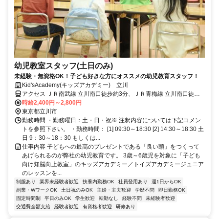
幼児教室スタッフ(土日のみ)
未経験・無資格OK！子ども好きな方にオススメの幼児教育スタッフ！
Kid'sAcademy(キッズアカデミー) 立川
アクセス ＪＲ南武線 立川南口徒歩約3分、ＪＲ青梅線 立川南口徒歩
約3分、多摩都市モノレール線 立川南徒歩約3分
時給2,400円～2,800円
東京都立川市
勤務時間 ・勤務曜日：土・日・祝※ 注釈内容については下記コメン
トを参照下さい。 ・勤務時間： [1] 09:30～18:30 [2] 14:30～18:30 土
日 9：30～18：30 もしくは...
仕事内容 子どもへの最高のプレゼントである「良い頭」をつくって
あげられるのが弊社の幼児教育です。 3歳～6歳児を対象に「子ども
向け知脳向上教室」のキッズアカデミー／トイズアカデミージュニア
のレッスンを...
制服あり
業界未経験者歓迎
扶養内勤務OK
社員登用あり
週1日からOK
副業・WワークOK
土日祝のみOK
主婦・主夫歓迎
学歴不問
即日勤務OK
固定時間制
平日のみOK
学生歓迎
転勤なし
経験不問
未経験者歓迎
交通費全額支給
経験者歓迎
有資格者歓迎
研修あり