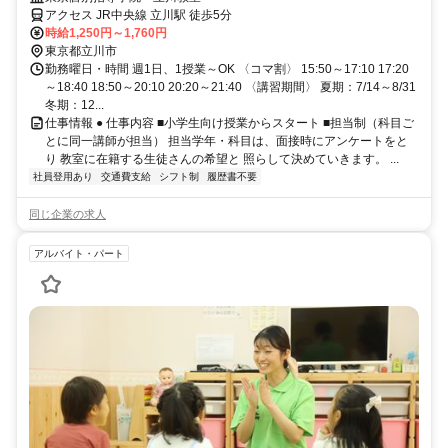
アクセス JR中央線 立川駅 徒歩5分
時給1,250円～1,760円
東京都立川市
勤務曜日・時間 週1日、1授業～OK 〈コマ割〉 15:50～17:10 17:20
～18:40 18:50～20:10 20:20～21:40 〈講習期間〉 夏期：7/14～8/31
冬期：12...
仕事情報 ● 仕事内容 ■小学生向け授業からスタート ■担当制（科目ご
とに同一講師が担当） 担当学年・科目は、面接時にアンケートをと
り 教室に在籍する生徒さんの希望と 照らして決めていきます。 ...
社員登用あり
交通費支給
シフト制
履歴書不要
同じ企業の求人
アルバイト・パート