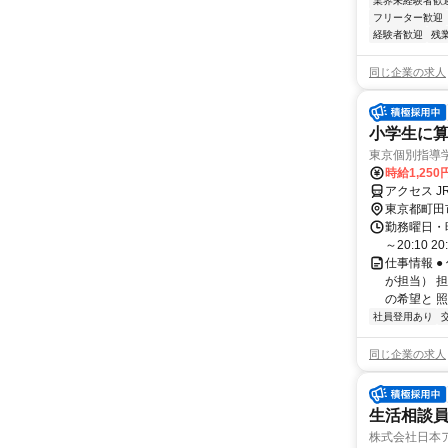
業界未経験者歓
フリーター歓迎
経験者歓迎
残
同じ企業の求人
小学生に算
東京個別指導
時給1,250
アクセス J
東京都町田
勤務曜日・時間
～20:10 2
仕事情報 
が担当） 
の希望と 照
社員登用あり
同じ企業の求人
生活相談
株式会社日本