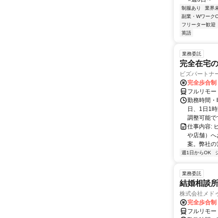
制服あり
業界
副業・WワークO
フリーター歓迎
英語
業務委託
完全在宅
ビズパートナ
完全歩合制
フルリモー
勤務時間・曜
日、1日1
調整可能です
仕事内容:
や店舗）へ
案。弊社の
週1日からOK
業務委託
結婚相談
株式会社メド
完全歩合制
フルリモー