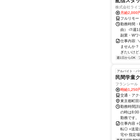
配信スタッ
株式会社ライ
月給2,000
フルリモー
勤務時間・
由） ⛅週1
副業・Wワ
仕事内容: 
ませんか？
ぎたいけど…
週1日からOK
アルバイト・パ
民間学童
フランシール
時給1,250
交通・アク
東京都町田
勤務時間詳細
の時は8:0
勤務です。 ✨
仕事内容 
転◎ ⭐送
宅や 指定場