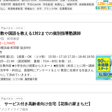
迎
扶養内勤務OK
週1日からOK
1日4時間以内OK
主婦・主夫歓迎
学歴不問
職場見学可
平日のみOK
学生歓迎
転勤なし
経験不問
未経験者歓迎
業なし
有資格者歓迎
研修あり
夕方
ブランクOK
交通費支給
アルバイト・パート
数や国語を教える1対2までの個別指導塾講師
学院 町田教室
円～1,760円
R横浜線 町田駅 徒歩8分
市
 週1日、1授業～OK 〈コマ割〉 15:50～17:10 17:20～18:40 18:50
0:20～21:40 〈講習期間〉 夏期：7/14～8/31 冬期：12...
● 仕事内容 ■小学生向け授業からスタート ■担当制（科目ごとに同一講師
担当学年・科目は、面接時にアンケートをとり 教室に在籍する生徒さん
らして決めていきます。 ...
交通費支給
シフト制
履歴書不要
アルバイト・パート
員 サービス付き高齢者向け住宅【花珠の家まちだ】
アメニティライフ協会