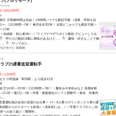
フ(フルリモート)
ブナウV
円～600,000円
ト
曜日: ⏰勤務時間は自由！ 24時間いつでも配信可能 （深夜・早朝も自
日〜、1日1時間～OK！ ⛺完全在宅OK！ 全国どこからでも配信可能 ✨
ークOK
＼✨未経験・初心者OK✨／ "ライブナウV"でボイス配信 デビューしてみ
 ✋「声だけの配信活動に興味があるけど…」 ✋「趣味・好きなことで稼
」 ✋「やってみた...
フルリモート
在宅OK
ート
クラブの遅番送迎運転手
円～1,500円
セス 小田急線「町田駅」より徒歩12分
市
 ⏰14:00～20:00 ✨1日3時間～OK！ ✨夏休みや冬休みなど 長期休暇
0～21:00 ✨週1日～OK ✨学業・家庭都合のシフト調整可 ✨基本、扶養内
...
⭐普通運転免許必須の送迎のお仕事！ ⭐7～8人乗りのワンボックス車の運
迎未経験からのスタートも歓迎♪ ＜具体的には…＞ ✅学童クラブからご自
所への送り届け ✅乗降時...