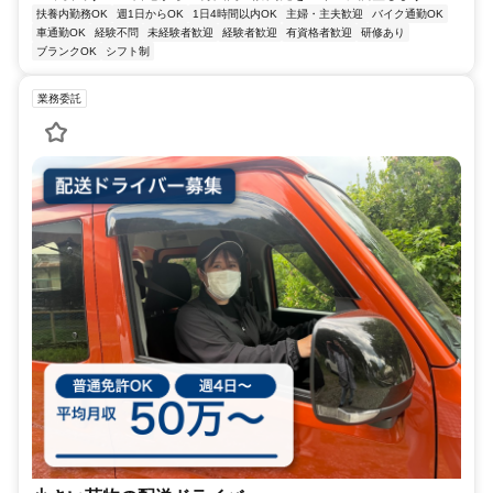
扶養内勤務OK
週1日からOK
1日4時間以内OK
主婦・主夫歓迎
バイク通勤OK
車通勤OK
経験不問
未経験者歓迎
経験者歓迎
有資格者歓迎
研修あり
ブランクOK
シフト制
業務委託