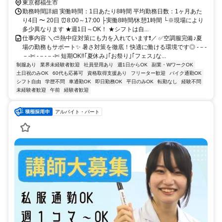
東京都福生市
勤務時間詳細 実働時間：1日あたり8時間 平均勤務日数：1ヶ月あた
り4日 〜 20日 ⏰8:00～17:00 ├実働8時間/休憩1時間 └※現場により
多少異なります ★週1日～OK！ ★シフトは自...
仕事内容 ＼⛅熱中症対策にも力を入れています❗／ ✅空調服完備♪夏
場の勤務もサポート✨ 暑さ対策を徹底！快適に働ける環境です◎ -－-
－-✄ -－-－-✄ 短期OK‼｢夏休み｣｢お祭り｣｢フェス｣な...
制服あり
業界未経験者歓迎
社員登用あり
週1日からOK
副業・WワークOK
土日祝のみOK
60代も応募可
資格取得支援あり
フリーター歓迎
バイク通勤OK
シフト自由
学歴不問
車通勤OK
即日勤務OK
平日のみOK
転勤なし
経験不問
未経験者歓迎
午前
経験者歓迎
アルバイト・パート