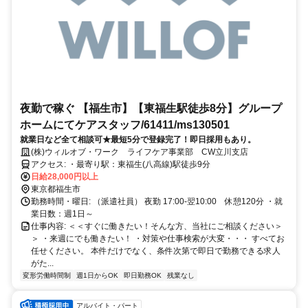
夜勤で稼ぐ 【福生市】【東福生駅徒歩8分】グループ
ホームにてケアスタッフ/61411/ms130501
就業日など全て相談可★最短5分で登録完了！即日採用もあり。
(株)ウィルオブ・ワーク ライフケア事業部 CW立川支店
アクセス: ・最寄り駅：東福生(八高線)駅徒歩9分
日給28,000円以上
東京都福生市
勤務時間・曜日: （派遣社員） 夜勤 17:00-翌10:00 休憩120分 ・就
業日数：週1日～​
仕事内容: ＜＜すぐに働きたい！そんな方、当社にご相談ください＞
＞ ・来週にでも働きたい！ ・対策や仕事検索が大変・・・ すべてお
任せください。 本件だけでなく、条件次第で即日で勤務できる求人
がた...
変形労働時間制
週1日からOK
即日勤務OK
残業なし
アルバイト・パート