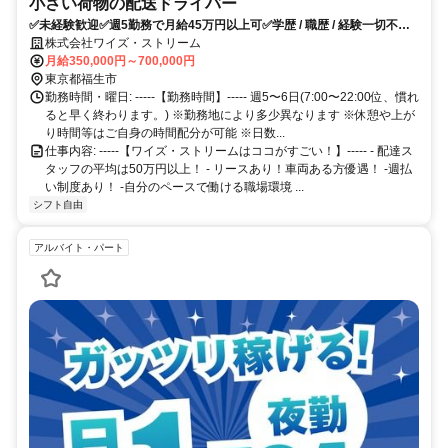
小さい荷物の配送ドライバー
✅未経験歓迎✅週5勤務で月給45万円以上可✅学歴 / 職歴 / 経験一切不
問！
株式会社ワイズ・ストリーム
月給350,000円～700,000円
東京都福生市
勤務時間・曜日: -----【勤務時間】----- 週5〜6日(7:00〜22:00位、慣れ
ると早く終わります。) ※勤務地により多少異なります ※休憩や上が
り時間等はご自身の時間配分が可能 ※日数...
仕事内容: -----【ワイズ・ストリームはココがすごい！】----- - 配達ス
タッフの平均は50万円以上！ - リースあり！車両ある方優遇！ -週払
い制度あり！ -自分のペースで働ける職場環境 ...
シフト自由
アルバイト・パート