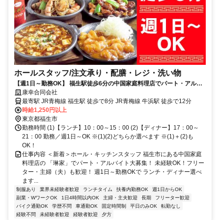
ホールスタッフ/注文承り・配膳・レジ・洗い物
【週1日～勤務OK】 福生駅徒歩6分の中国家庭料理店でパート・アルバ
イト募集 ランチ・ディナー選べる
康幸合同会社
最寄駅 JR青梅線 福生駅 徒歩で8分 JR青梅線 牛浜駅 徒歩で12分
時給1,250円以上
東京都福生市
勤務時間 (1)【ランチ】10：00～15：00 (2)【ディナー】17：00～
21：00 勤務／週1日～OK ※(1)(2)どちらか選べます ※(1)＋(2)も
OK！
仕事内容 ＜新着＞ホール・キッチンスタッフ 福生市にある中国家庭
料理店の 「琳家」でパート・アルバイト大募集！ 未経験OK！フリー
ター・主婦（夫）も歓迎！ 週1日～勤務OKで ランチ・ディナー選べ
ます...
制服あり
業界未経験者歓迎
ランチタイム
扶養内勤務OK
週1日からOK
副業・WワークOK
1日4時間以内OK
主婦・主夫歓迎
長期
フリーター歓迎
バイク通勤OK
学歴不問
車通勤OK
固定時間制
平日のみOK
転勤なし
経験不問
未経験者歓迎
経験者歓迎
夕方