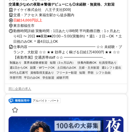
交通量少なめの夜勤★警備デビューにも◎未経験・無資格、大歓迎
テイケイ株式会社 八王子支社[009]
交通・アクセス 東福生駅から徒歩圏内
日給14,000円以上
東京都福生市
勤務時間詳細 実働時間：1日あたり8時間 平均勤務日数：1ヶ月あた
り4日 〜 20日 ■■夜勤■■20:00～5:00(実働8h) ＊週1・２日～OK ＊土
日祝のみOK ＊週4日以上OK
仕事内容 ━━━━━━━━━━━━━━━━━━━ ☆☆ 未経験・ブ
ランク、大歓迎 ☆☆ ★★ 効率よく稼げる日給1万4000円 ★★ ☆☆
【夜勤専属】交通誘導staff ☆☆ ━━━━━━━━━━━...
制服あり
業界未経験者歓迎
短期（3ヵ月以内）
扶養内勤務OK
社員登用あり
週1日からOK
副業・WワークOK
土日祝のみOK
主婦・主夫歓迎
週1シフト提出
60代も応募可
資格取得支援あり
フリーター歓迎
短期
早朝
シフト自由
学歴不問
平日のみOK
学生歓迎
経験不問
同じ企業の求人
アルバイト・パート