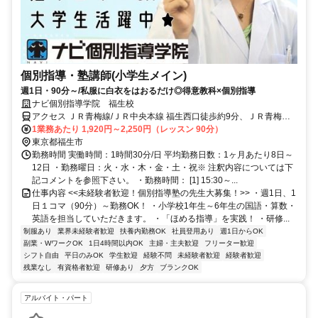
個別指導・塾講師(小学生メイン)
週1日・90分～/私服に白衣をはおるだけ◎得意教科×個別指導
ナビ個別指導学院 福生校
アクセス ＪＲ青梅線/ＪＲ中央本線 福生西口徒歩約9分、ＪＲ青梅線/
ＪＲ中央本線 牛浜西口徒歩約10分、ＪＲ五日市線/ＪＲ青梅線 熊川徒
1業務あたり 1,920円～2,250円（レッスン 90分）
歩約17分 福生駅より徒歩9分
東京都福生市
勤務時間 実働時間：1時間30分/日 平均勤務日数：1ヶ月あたり8日～
12日 ・勤務曜日：火・水・木・金・土・祝※ 注釈内容については下
記コメントを参照下さい。 ・勤務時間： [1] 15:30～...
仕事内容 <<未経験者歓迎！個別指導塾の先生大募集！>> ・週1日、1
日１コマ（90分）～勤務OK！ ・小学校1年生～6年生の国語・算数・
英語を担当していただきます。 ・「ほめる指導」を実践！ ・研修...
制服あり
業界未経験者歓迎
扶養内勤務OK
社員登用あり
週1日からOK
副業・WワークOK
1日4時間以内OK
主婦・主夫歓迎
フリーター歓迎
シフト自由
平日のみOK
学生歓迎
経験不問
未経験者歓迎
経験者歓迎
残業なし
有資格者歓迎
研修あり
夕方
ブランクOK
アルバイト・パート