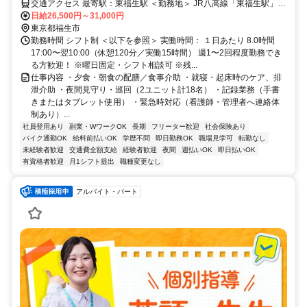
交通アクセス 最寄駅：東福生駅 ＜勤務地＞ JR八高線「東福生駅」よ
り徒歩9分の好立地。 駅からほぼ平坦な道のりで通勤しやすく、電車
日給26,500円～31,000円
通勤に便利なエリアです。 JR青梅線「福生駅」からも徒歩圏内で、
東京都福生市
複数路線が使える点も魅力◎
勤務時間 シフト制 ＜以下を参照＞ 実働時間： １日あたり 8.0時間
17:00〜翌10:00（休憩120分／実働15時間） 週1〜2回程度勤務でき
る方歓迎！ ※曜日固定・シフト相談可 ※残...
仕事内容 ・夕食・朝食の配膳／食事介助 ・就寝・起床時のケア、排
泄介助 ・夜間見守り・巡回（2ユニット計18名） ・記録業務（手書
きまたはタブレット使用） ・緊急時対応（看護師・管理者へ連絡体
制あり）...
社員登用あり
副業・WワークOK
長期
フリーター歓迎
社会保険あり
バイク通勤OK
給料前払いOK
学歴不問
即日勤務OK
職場見学可
転勤なし
未経験者歓迎
交通費全額支給
経験者歓迎
夜間
週払いOK
即日払いOK
有資格者歓迎
月1シフト提出
職種変更なし
アルバイト・パート