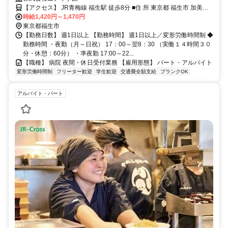
【アクセス】 JR青梅線 福生駅 徒歩8分 ■住 所 東京都 福生市 加美平
時給1,420円～1,470円
１丁目６-１ ■アクセス JR青梅線 福生駅 徒歩8分
東京都福生市
【勤務日数】 週1日以上 【勤務時間】 週1日以上／変形労働時間制 ◆
勤務時間 ・夜勤（月～日祝） 17：00～翌8：30 （実働１４時間３０
分・休憩：60分） ・準夜勤 17:00～22...
【職種】 病院 夜間・休日受付業務 【雇用形態】 パート・アルバイト
変形労働時間制
フリーター歓迎
学生歓迎
交通費全額支給
ブランクOK
アルバイト・パート