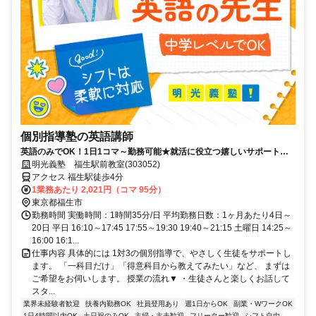
個別指導塾の英語講師
英語のみでOK！1日1コマ～勤務可能★就活に役立つ嬉しいサポートも
◎ミドル・シニアも活躍中
明光義塾 福生駅前教室(303052)
アクセス 福生駅徒歩4分
1業務あたり 2,021円（コマ 95分）
東京都福生市
勤務時間 実働時間：1時間35分/日 平均勤務日数：1ヶ月あたり4日～
20日 平日 16:10～17:45 17:55～19:30 19:40～21:15 土曜日 14:25～
16:00 16:1...
仕事内容 具体的には 1対3の個別指導で、やさしく生徒をサポートし
ます。 「一科目だけ」「得意科目から教えてみたい」など、 まずは
ご希望をお伺いします。 授業の流れ▼ ・生徒さんと楽しくお話して
スタ...
業界未経験者歓迎
扶養内勤務OK
社員登用あり
週1日からOK
副業・WワークOK
1日4時間以内OK
土日祝のみOK
主婦・主夫歓迎
フリーター歓迎
シフト自由