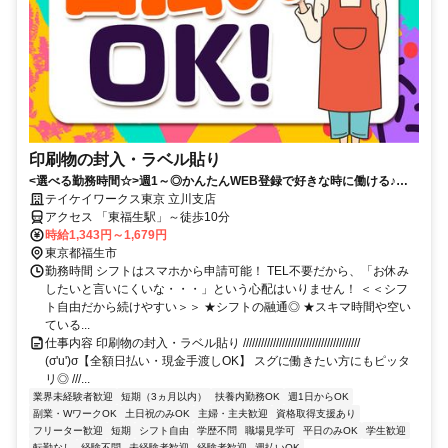
印刷物の封入・ラベル貼り
<選べる勤務時間☆>週1～◎かんたんWEB登録で好きな時に働ける♪お
友達との応募歓迎！日払いOK！
テイケイワークス東京 立川支店
アクセス 「東福生駅」～徒歩10分
時給1,343円～1,679円
東京都福生市
勤務時間 シフトはスマホから申請可能！ TEL不要だから、「お休み
したいと言いにくいな・・・」という心配はいりません！ ＜＜シフ
ト自由だから続けやすい＞＞ ★シフトの融通◎ ★スキマ時間や空い
ている...
仕事内容 印刷物の封入・ラベル貼り ///////////////////////////////////////
(σ'u')σ【全額日払い・現金手渡しOK】 スグに働きたい方にもピッタ
リ◎ ///...
業界未経験者歓迎
短期（3ヵ月以内）
扶養内勤務OK
週1日からOK
副業・WワークOK
土日祝のみOK
主婦・主夫歓迎
資格取得支援あり
フリーター歓迎
短期
シフト自由
学歴不問
職場見学可
平日のみOK
学生歓迎
転勤なし
経験不問
未経験者歓迎
経験者歓迎
週払いOK