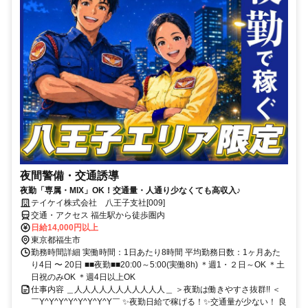
夜間警備・交通誘導
夜勤「専属・MIX」OK！交通量・人通り少なくても高収入♪
テイケイ株式会社 八王子支社[009]
交通・アクセス 福生駅から徒歩圏内
日給14,000円以上
東京都福生市
勤務時間詳細 実働時間：1日あたり8時間 平均勤務日数：1ヶ月あた
り4日 〜 20日 ■■夜勤■■20:00～5:00(実働8h) ＊週1・２日～OK ＊土
日祝のみOK ＊週4日以上OK
仕事内容 ＿人人人人人人人人人人人＿ ＞夜勤は働きやすさ抜群!! ＜
￣Y^Y^Y^Y^Y^Y^Y^Y￣ ✨夜勤日給で稼げる！✨交通量が少ない！ 良