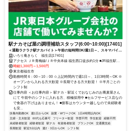
駅ナカそば屋の調理補助スタッフ(6:00~10:00)[17401]
＜通勤ラクラク駅ナカバイト＞午前の短時間OK/週1日～、スキマバイ
ト/未経験歓迎/面接時履歴書不要
いろり庵きらく 福生店[17401]
アクセス ＪＲ青梅線/ＪＲ中央本線 福生西口徒歩約1分 ■JR福生駅構
内■福生駅、牛浜駅、熊川駅、拝島駅、羽村駅からも通勤できます
時給1,300円～1,500円
東京都福生市
勤務時間 6：00～10：00 ☆上記時間内で週1日～、1日3時間～OK ※
オープンから入れる方大歓迎 ※長期できる方大歓迎！ ※半月ごとの
シフト制
仕事内容 ＜お仕事内容＞ 駅ナカ・駅近くでおなじみのお蕎麦屋さん
にて 午前中のシフトに入れる方、積極採用中 ■セルフサービス店なの
で食器の下げはありません！ ■接客はカウンター越しなので未経験者
も安...
扶養内勤務OK
週1日からOK
副業・WワークOK
1日4時間以内OK
主婦・主夫歓迎
60代も応募可
フリーター歓迎
学歴不問
学生歓迎
経験不問
未経験者歓迎
経験者歓迎
駅ナカ
有資格者歓迎
ブランクOK
交通費支給
長期歓迎
駅近5分以内
週2・3日からOK
シフト制