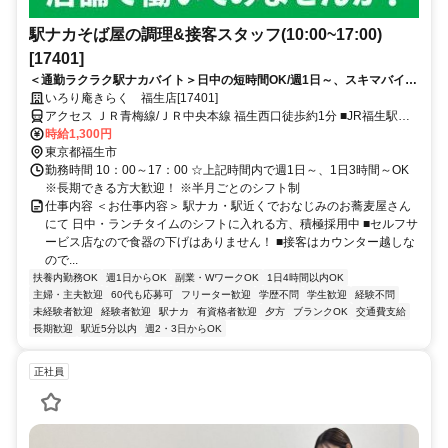
駅ナカそば屋の調理&接客スタッフ(10:00~17:00)
[17401]
＜通勤ラクラク駅ナカバイト＞日中の短時間OK/週1日～、スキマバイ
ト/未経験歓迎/面接時履歴書不要
いろり庵きらく 福生店[17401]
アクセス ＪＲ青梅線/ＪＲ中央本線 福生西口徒歩約1分 ■JR福生駅構
内■福生駅、牛浜駅、熊川駅、拝島駅、羽村駅からも通勤できます
時給1,300円
東京都福生市
勤務時間 10：00～17：00 ☆上記時間内で週1日～、1日3時間～OK
※長期できる方大歓迎！ ※半月ごとのシフト制
仕事内容 ＜お仕事内容＞ 駅ナカ・駅近くでおなじみのお蕎麦屋さん
にて 日中・ランチタイムのシフトに入れる方、積極採用中 ■セルフサ
ービス店なので食器の下げはありません！ ■接客はカウンター越しな
ので...
扶養内勤務OK
週1日からOK
副業・WワークOK
1日4時間以内OK
主婦・主夫歓迎
60代も応募可
フリーター歓迎
学歴不問
学生歓迎
経験不問
未経験者歓迎
経験者歓迎
駅ナカ
有資格者歓迎
夕方
ブランクOK
交通費支給
長期歓迎
駅近5分以内
週2・3日からOK
正社員