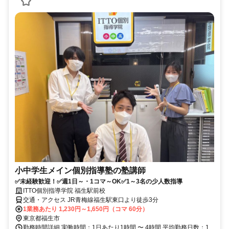
小中学生メイン個別指導塾の塾講師
✅未経験歓迎！✅週1日～・1コマ～OK✅1～3名の少人数指導
ITTO個別指導学院 福生駅前校
交通・アクセス JR青梅線福生駅東口より徒歩3分
1業務あたり 1,230円～1,650円（コマ 60分）
東京都福生市
勤務時間詳細 実働時間：1日あたり1時間 〜 4時間 平均勤務日数：1