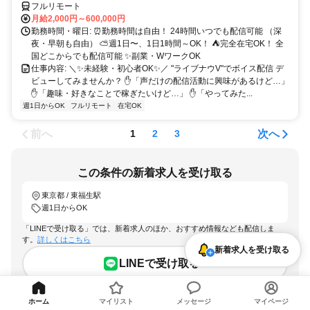
フルリモート
月給2,000円～600,000円
勤務時間・曜日: ⏰勤務時間は自由！ 24時間いつでも配信可能 （深
夜・早朝も自由） ⛅週1日〜、1日1時間～OK！ ⛺完全在宅OK！ 全
国どこからでも配信可能 ✨副業・WワークOK
仕事内容: ＼✨未経験・初心者OK✨／ "ライブナウV"でボイス配信 デ
ビューしてみませんか？ ✋「声だけの配信活動に興味があるけど…」
✋「趣味・好きなことで稼ぎたいけど…」 ✋「やってみた...
週1日からOK
フルリモート
在宅OK
前へ
次へ
1
2
3
この条件の新着求人を受け取る
東京都 / 東福生駅
週1日からOK
「LINEで受け取る」では、新着求人のほか、おすすめ情報なども配信しま
す。
詳しくはこちら
新着求人を受け取る
LINEで受け取る
メールで受け取る
ホーム
マイリスト
メッセージ
マイページ