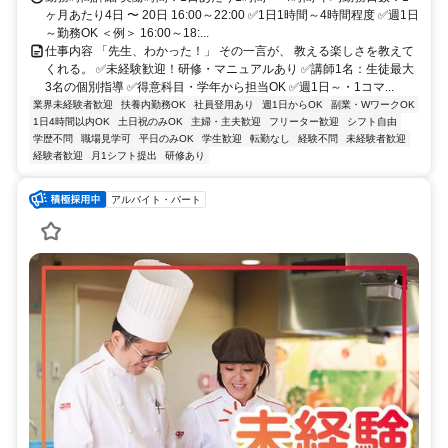
ヶ月あたり4日 〜 20日 16:00～22:00 ✅1日1時間～4時間程度 ✅週1日
～勤務OK ＜例＞ 16:00～18:...
仕事内容 「先生、わかった！」 その一言が、 教える楽しさを教えて
くれる。 ✅未経験歓迎！研修・マニュアルあり ✅講師1名：生徒最大
3名の個別指導 ✅得意科目・学年から担当OK ✅週1日～・1コマ...
業界未経験者歓迎
扶養内勤務OK
社員登用あり
週1日からOK
副業・WワークOK
1日4時間以内OK
土日祝のみOK
主婦・主夫歓迎
フリーター歓迎
シフト自由
学歴不問
職場見学可
平日のみOK
学生歓迎
転勤なし
経験不問
未経験者歓迎
経験者歓迎
月1シフト提出
研修あり
アルバイト・パート