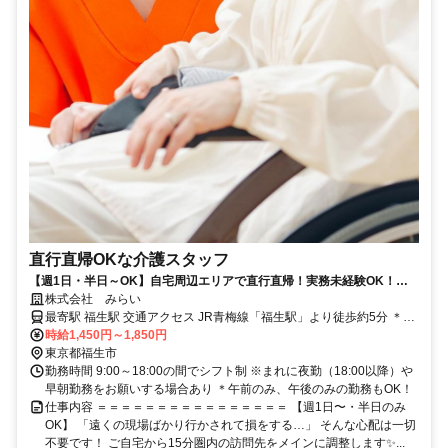
直行直帰OKな介護スタッフ
【週1日・半日～OK】自宅周辺エリアで直行直帰！実務未経験OK！車
通勤可能です！
株式会社 みらい
最寄駅 福生駅 交通アクセス JR青梅線「福生駅」より徒歩約5分 ＊車
通勤OK！駐車場あり！
時給1,450円～1,850円
東京都福生市
勤務時間 9:00～18:00の間でシフト制 ※まれに夜勤（18:00以降）や
早朝勤務をお願いする場合あり ＊午前のみ、午後のみの勤務もOK！
仕事内容 ＝＝＝＝＝＝＝＝＝＝＝＝＝＝＝＝ 【週1日〜・半日のみ
OK】 「遠くの現場ばかり行かされて損をする…」 そんな心配は一切
不要です！ ご自宅から15分圏内の訪問先をメインに調整します✨...