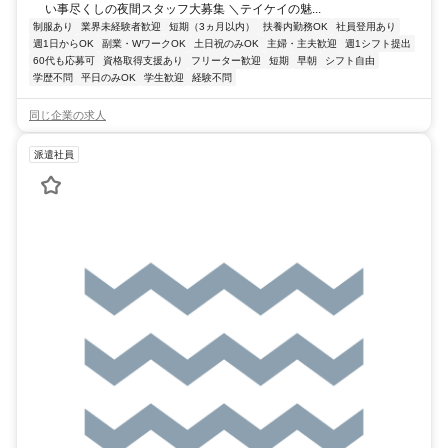
い事尽くしの夜間スタッフ大募集 ＼テイケイの魅...
制服あり
業界未経験者歓迎
短期（3ヵ月以内）
扶養内勤務OK
社員登用あり
週1日からOK
副業・WワークOK
土日祝のみOK
主婦・主夫歓迎
週1シフト提出
60代も応募可
資格取得支援あり
フリーター歓迎
短期
早朝
シフト自由
学歴不問
平日のみOK
学生歓迎
経験不問
同じ企業の求人
派遣社員