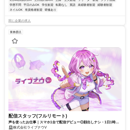
学歴不問
平日のみOK
学生歓迎
転勤なし
英語
未経験者歓迎
経験者歓迎
ネイルOK
有資格者歓迎
研修あり
同じ企業の求人
業務委託
配信スタッフ(フルリモート)
声を使ったお仕事｜スマホ1台で配信デビュー◎顔出しナシ・1日1時間
～OK♪
株式会社ライブナウV