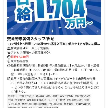
交通誘導警備スタッフ/夜勤
＼60代以上も活躍中／未経験から高収入可能！働きやすさが魅力の環境
で警備員デビューをしませんか！【月収34万円以上可能！日払いも
株式会社MSK 八王子営業所
OK！】勤務3日前迄シフト申請が可能です！週1日～・短期もOK！あな
アクセス 現場への直行直帰OK
たのライフスタイルに合わせてお仕事しませんか！未経験者大歓迎！年
日給17,040円
代幅広く活躍しています。
東京都福生市
勤務時間 実働時間：8時間/日 平均勤務日数：1ヶ月あたり4日～20日
・勤務時間： [1] 20:00～05:00 ・最低勤務日数（週）：1日 20：00～
翌5：00（休憩あり） ※週1日～O...
仕事内容 地域最高水準の高日給バイトデビューを！未経験から安
心・納得の高収入GET！ ＞＞地域最高水準の高日給で効率抜群！＜
＜ ようやく慣れてきた新生活はもちろん これから迎える連休などに
も ”働きや...
制服あり
社員登用あり
週1日からOK
副業・WワークOK
土日祝のみOK
主婦・主夫歓迎
資格取得支援あり
フリーター歓迎
給料前払いOK
短期
シフト自由
学歴不問
即日勤務OK
平日のみOK
学生歓迎
未経験者歓迎