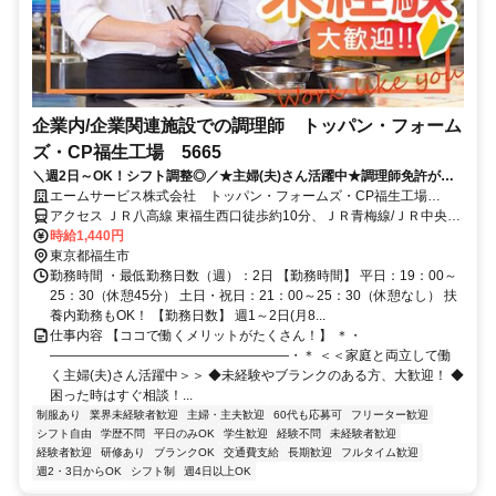
企業内/企業関連施設での調理師 トッパン・フォーム
ズ・CP福生工場 5665
＼週2日～OK！シフト調整◎／★主婦(夫)さん活躍中★調理師免許が活
かせる★待遇充実の大手企業◎
エームサービス株式会社 トッパン・フォームズ・CP福生工場
(5665)
アクセス ＪＲ八高線 東福生西口徒歩約10分、ＪＲ青梅線/ＪＲ中央本
線 福生東口徒歩約17分、ＪＲ青梅線/ＪＲ中央本線 牛浜東口徒歩約26
時給1,440円
分 ※住所から自動設定しているため、MAPの位置がずれている場合
東京都福生市
がございます
勤務時間 ・最低勤務日数（週）：2日 【勤務時間】 平日：19：00～
25：30（休憩45分） 土日・祝日：21：00～25：30（休憩なし） 扶
養内勤務もOK！ 【勤務日数】 週1～2日(月8...
仕事内容 【ココで働くメリットがたくさん！】 ＊・
――――――――――――――――――・＊ ＜＜家庭と両立して働
く主婦(夫)さん活躍中＞＞ ◆未経験やブランクのある方、大歓迎！ ◆
困った時はすぐ相談！...
制服あり
業界未経験者歓迎
主婦・主夫歓迎
60代も応募可
フリーター歓迎
シフト自由
学歴不問
平日のみOK
学生歓迎
経験不問
未経験者歓迎
経験者歓迎
研修あり
ブランクOK
交通費支給
長期歓迎
フルタイム歓迎
週2・3日からOK
シフト制
週4日以上OK