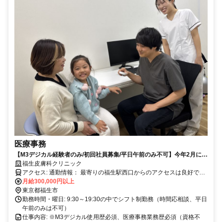
医療事務
【M3デジカル経験者のみ/初回社員募集/平日午前のみ不可】今年2月にオ
ープンしたばかりの新しい皮膚科クリニックです！
福生皮膚科クリニック
アクセス: 通勤情報： 最寄りの福生駅西口からのアクセスは良好で
す。駅からは徒歩で約2分のため通勤しやすい環境が整っています。
月給300,000円以上
駐輪場を完備しています。
東京都福生市
勤務時間・曜日: 9:30～19:30の中でシフト制勤務（時間応相談、平日
午前のみは不可）
仕事内容: ※M3デジカル使用歴必須、医療事務業務歴必須（資格不