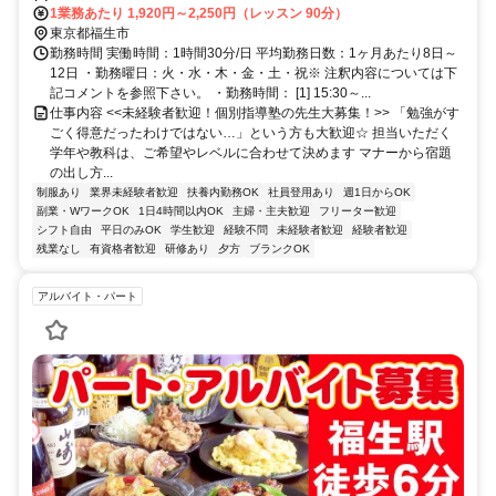
ＪＲ中央本線 牛浜西口徒歩約10分、ＪＲ五日市線/ＪＲ青梅線 熊川徒
1業務あたり 1,920円～2,250円（レッスン 90分）
歩約17分 福生駅より徒歩9分
東京都福生市
勤務時間 実働時間：1時間30分/日 平均勤務日数：1ヶ月あたり8日～
12日 ・勤務曜日：火・水・木・金・土・祝※ 注釈内容については下
記コメントを参照下さい。 ・勤務時間： [1] 15:30～...
仕事内容 <<未経験者歓迎！個別指導塾の先生大募集！>> 「勉強がす
ごく得意だったわけではない…」という方も大歓迎☆ 担当いただく
学年や教科は、ご希望やレベルに合わせて決めます マナーから宿題
の出し方...
制服あり
業界未経験者歓迎
扶養内勤務OK
社員登用あり
週1日からOK
副業・WワークOK
1日4時間以内OK
主婦・主夫歓迎
フリーター歓迎
シフト自由
平日のみOK
学生歓迎
経験不問
未経験者歓迎
経験者歓迎
残業なし
有資格者歓迎
研修あり
夕方
ブランクOK
アルバイト・パート