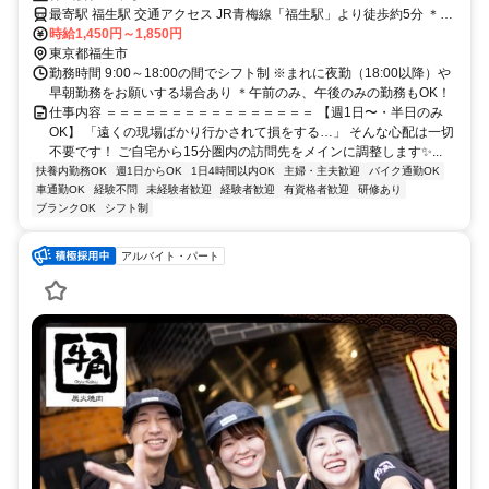
最寄駅 福生駅 交通アクセス JR青梅線「福生駅」より徒歩約5分 ＊車
通勤OK！駐車場あり！
時給1,450円～1,850円
東京都福生市
勤務時間 9:00～18:00の間でシフト制 ※まれに夜勤（18:00以降）や
早朝勤務をお願いする場合あり ＊午前のみ、午後のみの勤務もOK！
仕事内容 ＝＝＝＝＝＝＝＝＝＝＝＝＝＝＝＝ 【週1日〜・半日のみ
OK】 「遠くの現場ばかり行かされて損をする…」 そんな心配は一切
不要です！ ご自宅から15分圏内の訪問先をメインに調整します✨...
扶養内勤務OK
週1日からOK
1日4時間以内OK
主婦・主夫歓迎
バイク通勤OK
車通勤OK
経験不問
未経験者歓迎
経験者歓迎
有資格者歓迎
研修あり
ブランクOK
シフト制
アルバイト・パート