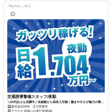
アルバイト・パート
交通誘導警備スタッフ/夜勤
＼60代以上も活躍中／未経験から高収入可能！働きやすさが魅力の環境
で警備員デビューをしませんか！【月収34万円以上可能！日払いも
株式会社MSK 立川営業所
OK！】勤務3日前迄シフト申請が可能です！週1日～・短期もOK！あな
アクセス 現場への直行直帰OK