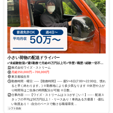
小さい荷物の配送ドライバー
✅未経験歓迎✅週5勤務で月給45万円以上可✅学歴 / 職歴 / 経験一切不
問！
株式会社ワイズ・ストリーム
月給350,000円～700,000円
東京都福生市
勤務時間・曜日: -----【勤務時間】----- 週5〜6日(7:00〜22:00位、慣れ
ると早く終わります。) ※勤務地により多少異なります ※休憩や上が
り時間等はご自身の時間配分が可能 ※日数...
仕事内容: -----【ワイズ・ストリームはココがすごい！】----- - 配達ス
タッフの平均は50万円以上！ - リースあり！車両ある方優遇！ -週払
い制度あり！ -自分のペースで働ける職場環境 ...
シフト自由