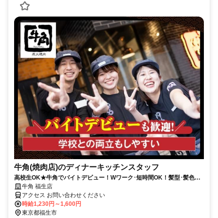
牛角(焼肉店)のディナーキッチンスタッフ
高校生OK★牛角でバイトデビュー！Wワーク･短時間OK！髪型･髪色自
由★食事補助有★履歴書不要
牛角 福生店
アクセス お問い合わせください
時給1,230円～1,600円
東京都福生市