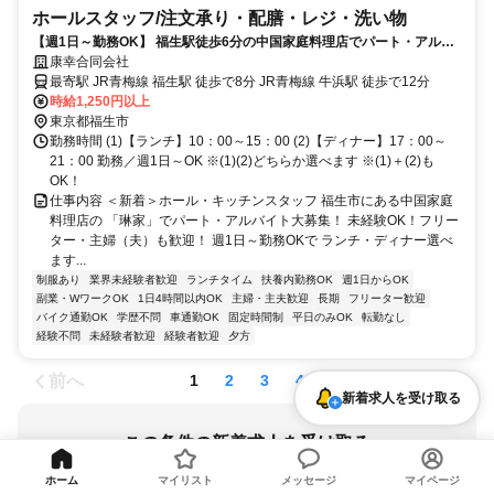
ホールスタッフ/注文承り・配膳・レジ・洗い物
【週1日～勤務OK】 福生駅徒歩6分の中国家庭料理店でパート・アルバ
イト募集 ランチ・ディナー選べる
康幸合同会社
最寄駅 JR青梅線 福生駅 徒歩で8分 JR青梅線 牛浜駅 徒歩で12分
時給1,250円以上
東京都福生市
勤務時間 (1)【ランチ】10：00～15：00 (2)【ディナー】17：00～
21：00 勤務／週1日～OK ※(1)(2)どちらか選べます ※(1)＋(2)も
OK！
仕事内容 ＜新着＞ホール・キッチンスタッフ 福生市にある中国家庭
料理店の 「琳家」でパート・アルバイト大募集！ 未経験OK！フリー
ター・主婦（夫）も歓迎！ 週1日～勤務OKで ランチ・ディナー選べ
ます...
制服あり
業界未経験者歓迎
ランチタイム
扶養内勤務OK
週1日からOK
副業・WワークOK
1日4時間以内OK
主婦・主夫歓迎
長期
フリーター歓迎
バイク通勤OK
学歴不問
車通勤OK
固定時間制
平日のみOK
転勤なし
経験不問
未経験者歓迎
経験者歓迎
夕方
前へ
次へ
1
2
3
4
新着求人を受け取る
この条件の新着求人を受け取る
東京都 / 福生駅
ホーム
マイリスト
メッセージ
マイページ