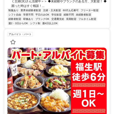
く主婦(夫)さん活躍中＞＞ ◆未経験やブランクのある方、大歓迎！ ◆
困った時はすぐ相談！...
制服あり
業界未経験者歓迎
主婦・主夫歓迎
60代も応募可
フリーター歓迎
シフト自由
学歴不問
平日のみOK
学生歓迎
経験不問
未経験者歓迎
経験者歓迎
研修あり
ブランクOK
交通費支給
長期歓迎
フルタイム歓迎
週2・3日からOK
シフト制
週4日以上OK
アルバイト・パート