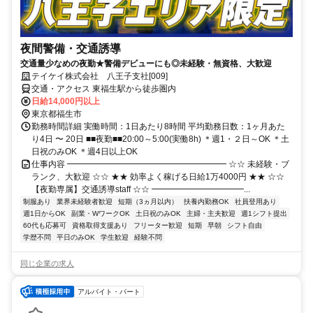
夜間警備・交通誘導
交通量少なめの夜勤★警備デビューにも◎未経験・無資格、大歓迎
テイケイ株式会社 八王子支社[009]
交通・アクセス 東福生駅から徒歩圏内
日給14,000円以上
東京都福生市
勤務時間詳細 実働時間：1日あたり8時間 平均勤務日数：1ヶ月あた
り4日 〜 20日 ■■夜勤■■20:00～5:00(実働8h) ＊週1・２日～OK ＊土
日祝のみOK ＊週4日以上OK
仕事内容 ━━━━━━━━━━━━━━━━━━━ ☆☆ 未経験・ブ
ランク、大歓迎 ☆☆ ★★ 効率よく稼げる日給1万4000円 ★★ ☆☆
【夜勤専属】交通誘導staff ☆☆ ━━━━━━━━━━━...
制服あり
業界未経験者歓迎
短期（3ヵ月以内）
扶養内勤務OK
社員登用あり
週1日からOK
副業・WワークOK
土日祝のみOK
主婦・主夫歓迎
週1シフト提出
60代も応募可
資格取得支援あり
フリーター歓迎
短期
早朝
シフト自由
学歴不問
平日のみOK
学生歓迎
経験不問
同じ企業の求人
アルバイト・パート