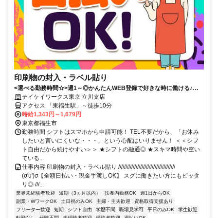
印刷物の封入・ラベル貼り
<選べる勤務時間☆>週1～◎かんたんWEB登録で好きな時に働ける♪お
友達との応募歓迎！日払いOK！
テイケイワークス東京 立川支店
アクセス 「東福生駅」～徒歩10分
時給1,343円～1,679円
東京都福生市
勤務時間 シフトはスマホから申請可能！ TEL不要だから、「お休み
したいと言いにくいな・・・」という心配はいりません！ ＜＜シフ
ト自由だから続けやすい＞＞ ★シフトの融通◎ ★スキマ時間や空い
ている...
仕事内容 印刷物の封入・ラベル貼り ///////////////////////////////////////
(σ'u')σ【全額日払い・現金手渡しOK】 スグに働きたい方にもピッタ
リ◎ ///...
業界未経験者歓迎
短期（3ヵ月以内）
扶養内勤務OK
週1日からOK
副業・WワークOK
土日祝のみOK
主婦・主夫歓迎
資格取得支援あり
フリーター歓迎
短期
シフト自由
学歴不問
職場見学可
平日のみOK
学生歓迎
転勤なし
経験不問
未経験者歓迎
経験者歓迎
週払いOK