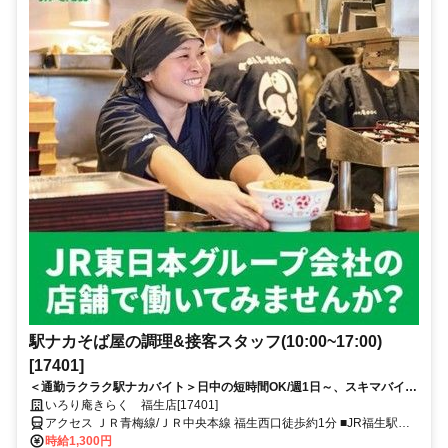
駅ナカそば屋の調理&接客スタッフ(10:00~17:00)
[17401]
＜通勤ラクラク駅ナカバイト＞日中の短時間OK/週1日～、スキマバイ
ト/未経験歓迎/面接時履歴書不要
いろり庵きらく 福生店[17401]
アクセス ＪＲ青梅線/ＪＲ中央本線 福生西口徒歩約1分 ■JR福生駅構
内■福生駅、牛浜駅、熊川駅、拝島駅、羽村駅からも通勤できます
時給1,300円