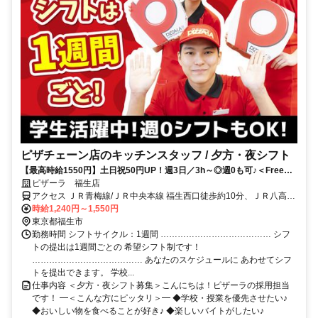
ピザチェーン店のキッチンスタッフ / 夕方・夜シフト
【最高時給1550円】土日祝50円UP！週3日／3h～◎週0も可♪＜Free
Wi-Fi有＞
ピザーラ 福生店
アクセス ＪＲ青梅線/ＪＲ中央本線 福生西口徒歩約10分、ＪＲ八高線
東福生西口徒歩約19分、ＪＲ青梅線 羽村西口徒歩約20分
時給1,240円～1,550円
東京都福生市
勤務時間 シフトサイクル：1週間 ………………………………… シフ
トの提出は1週間ごとの 希望シフト制です！
………………………………… あなたのスケジュールに あわせてシフ
トを提出できます。 学校...
仕事内容 ＜夕方・夜シフト募集＞こんにちは！ピザーラの採用担当
です！ ━＜こんな方にピッタリ＞━ ◆学校・授業を優先させたい♪
◆おいしい物を食べることが好き♪ ◆楽しいバイトがしたい♪