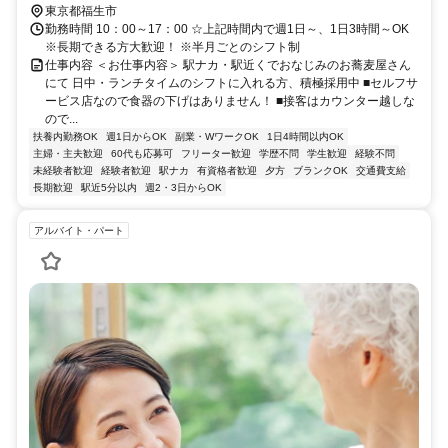
東京都福生市
勤務時間 10：00～17：00 ☆上記時間内で週1日～、1日3時間～OK
※長期できる方大歓迎！ ※半月ごとのシフト制
仕事内容 ＜お仕事内容＞ 駅ナカ・駅近くでおなじみのお蕎麦屋さん
にて 日中・ランチタイムのシフトに入れる方、積極採用中 ■セルフサ
ービス店なので食器の下げはありません！ ■接客はカウンター越しな
ので...
扶養内勤務OK
週1日からOK
副業・WワークOK
1日4時間以内OK
主婦・主夫歓迎
60代も応募可
フリーター歓迎
学歴不問
学生歓迎
経験不問
未経験者歓迎
経験者歓迎
駅ナカ
有資格者歓迎
夕方
ブランクOK
交通費支給
長期歓迎
駅近5分以内
週2・3日からOK
アルバイト・パート