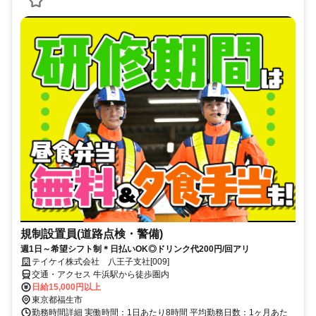
規制設置員(道路点検・警備)
週1日～希望シフト制＊日払いOK◎ドリンク代200円/回アリ
テイケイ株式会社 八王子支社[009]
交通・アクセス 牛浜駅から徒歩圏内
日給15,000円以上
東京都福生市
勤務時間詳細 実働時間：1日あたり8時間 平均勤務日数：1ヶ月あた