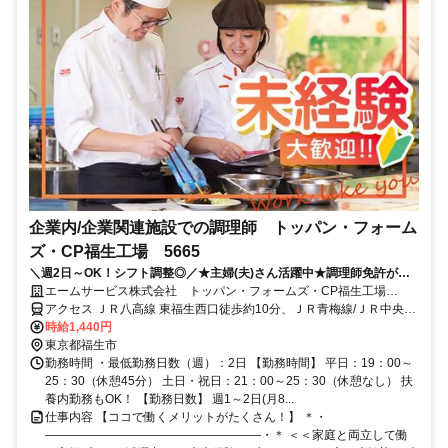
企業内/企業関連施設での調理師 トッパン・フォーム
ズ・CP福生工場 5665
＼週2日～OK！シフト調整◎／★主婦(夫)さん活躍中★調理師免許が活
かせる★待遇充実の大手企業◎
エームサービス株式会社 トッパン・フォームズ・CP福生工場
(5665)
アクセス ＪＲ八高線 東福生西口徒歩約10分、ＪＲ青梅線/ＪＲ中央本
線 福生東口徒歩約17分、ＪＲ青梅線/ＪＲ中央本線 牛浜東口徒歩約26
時給1,440円
分 ※住所から自動設定しているため、MAPの位置がずれている場合
東京都福生市
がございます
勤務時間 ・最低勤務日数（週）：2日 【勤務時間】 平日：19：00～
25：30（休憩45分） 土日・祝日：21：00～25：30（休憩なし） 扶
養内勤務もOK！ 【勤務日数】 週1～2日(月8...
仕事内容 【ココで働くメリットがたくさん！】 ＊・
――――――――――――――――――・＊ ＜＜家庭と両立して働