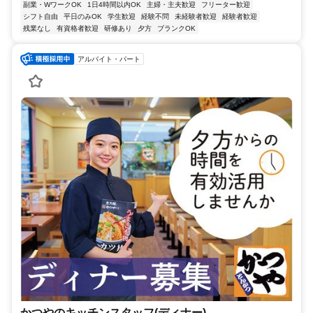
副業・WワークOK
1日4時間以内OK
主婦・主夫歓迎
フリーター歓迎
シフト自由
平日のみOK
学生歓迎
経験不問
未経験者歓迎
経験者歓迎
残業なし
有資格者歓迎
研修あり
夕方
ブランクOK
アルバイト・パート
かつやのキッチンスタッフ(ディナー)