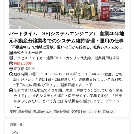
パートタイム SE(システムエンジニア) 創業40年地
元不動産分譲業者でのシステム維持管理・運用の仕事
「不動産×IT」で地域に貢献。週1〜2日から始める、社内システムの維
持管理・運用のお仕事です。副業可能です。
株式会社山一建設
アクセス: * マイカー通勤OK！（ガソリン代支給、従業員用駐車場あ
り） * 交通 ① JR青梅線「福生」駅より徒歩14分（JR「立川」
時給2,000円
駅から「福生」駅まで乗車時間19分） 、立川バス「福生第六小学校
東京都福生市
バス停（福13）」より徒歩3分 ②JR青梅線「羽村」駅より徒歩17分
勤務時間・曜日: * 10：00～19：00の間で、１日4h～5H程度。ご相
談ください。 * 週に1日～2日程度など、週勤務日数について応相談。
* 平日のみの勤務でOKです。副業可能です。 * 子...
仕事内容: 地元地域で４０年間、木造一戸建てを分譲している不動産
会社です。 社内システムの運用・保守がメイン業務ですが、「開発
もやってみたい」という方には 今後機会を検討します。 プライベー
ト...
変形労働時間制
週1日からOK
固定時間制
交通費支給
シフト制
昇給あり
派遣社員