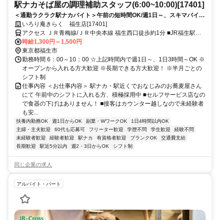
駅ナカそば屋の調理補助スタッフ(6:00~10:00)[17401]
＜通勤ラクラク駅ナカバイト＞午前の短時間OK/週1日～、スキマバイ
ト/未経験歓迎/面接時履歴書不要
いろり庵きらく 福生店[17401]
アクセス ＪＲ青梅線/ＪＲ中央本線 福生西口徒歩約1分 ■JR福生駅構
内■福生駅、牛浜駅、熊川駅、拝島駅、羽村駅からも通勤できます
時給1,300円～1,500円
東京都福生市
勤務時間 6：00～10：00 ☆上記時間内で週1日～、1日3時間～OK ※
オープンから入れる方大歓迎 ※長期できる方大歓迎！ ※半月ごとの
シフト制
仕事内容 ＜お仕事内容＞ 駅ナカ・駅近くでおなじみのお蕎麦屋さん
にて 午前中のシフトに入れる方、積極採用中 ■セルフサービス店なの
で食器の下げはありません！ ■接客はカウンター越しなので未経験者
も安...
扶養内勤務OK
週1日からOK
副業・WワークOK
1日4時間以内OK
主婦・主夫歓迎
60代も応募可
フリーター歓迎
学歴不問
学生歓迎
経験不問
未経験者歓迎
経験者歓迎
駅ナカ
有資格者歓迎
ブランクOK
交通費支給
長期歓迎
駅近5分以内
週2・3日からOK
シフト制
同じ企業の求人
アルバイト・パート