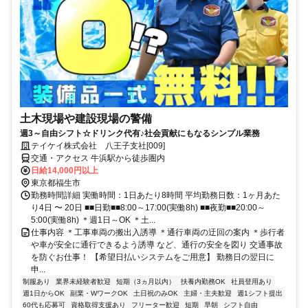
土木現場や建設現場の警備
週3～自由シフト☆ドリンク代有♪社会貢献にもなるシンプル業務
テイケイ株式会社 八王子支社[009]
交通・アクセス 牛浜駅から徒歩圏内
日給14,000円以上
東京都福生市
勤務時間詳細 実働時間：1日あたり8時間 平均勤務日数：1ヶ月あた
り4日 〜 20日 ■■日勤■■8:00～17:00(実働8h) ■■夜勤■■20:00～
5:00(実働8h) ＊週1日～OK ＊土...
仕事内容 ＊工事車両の搬出入誘導 ＊通行車両の迂回の案内 ＊歩行者
や車が安全に通行できるよう誘導 など、通行の安全を図り 交通事故
を防ぐお仕事！ 【希望日払いシステムをご用意】 勤務日の翌日に
申...
制服あり
業界未経験者歓迎
短期（3ヵ月以内）
扶養内勤務OK
社員登用あり
週1日からOK
副業・WワークOK
土日祝のみOK
主婦・主夫歓迎
週1シフト提出
60代も応募可
資格取得支援あり
フリーター歓迎
短期
早朝
シフト自由