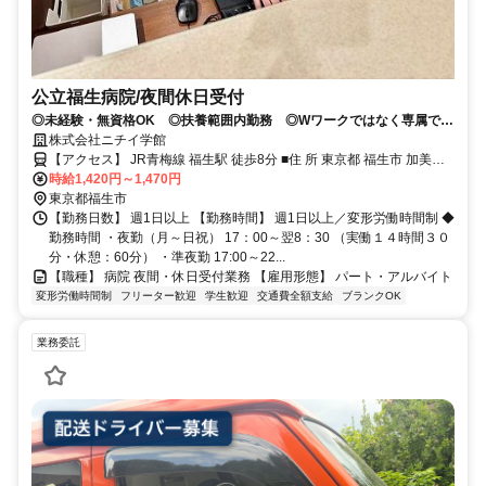
公立福生病院/夜間休日受付
◎未経験・無資格OK ◎扶養範囲内勤務 ◎Wワークではなく専属で勤
務していただける方！※勤務日数応相談 ※学生可
株式会社ニチイ学館
【アクセス】 JR青梅線 福生駅 徒歩8分 ■住 所 東京都 福生市 加美平
時給1,420円～1,470円
１丁目６-１ ■アクセス JR青梅線 福生駅 徒歩8分
東京都福生市
【勤務日数】 週1日以上 【勤務時間】 週1日以上／変形労働時間制 ◆
勤務時間 ・夜勤（月～日祝） 17：00～翌8：30 （実働１４時間３０
分・休憩：60分） ・準夜勤 17:00～22...
【職種】 病院 夜間・休日受付業務 【雇用形態】 パート・アルバイト
変形労働時間制
フリーター歓迎
学生歓迎
交通費全額支給
ブランクOK
業務委託