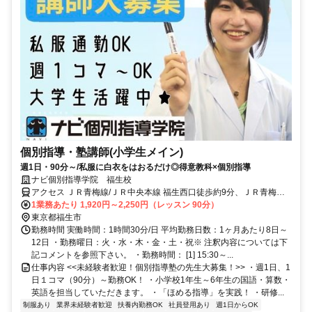
個別指導・塾講師(小学生メイン)
週1日・90分～/私服に白衣をはおるだけ◎得意教科×個別指導
ナビ個別指導学院 福生校
アクセス ＪＲ青梅線/ＪＲ中央本線 福生西口徒歩約9分、ＪＲ青梅線/
ＪＲ中央本線 牛浜西口徒歩約10分、ＪＲ五日市線/ＪＲ青梅線 熊川徒
1業務あたり 1,920円～2,250円（レッスン 90分）
歩約17分 福生駅より徒歩9分
東京都福生市
勤務時間 実働時間：1時間30分/日 平均勤務日数：1ヶ月あたり8日～
12日 ・勤務曜日：火・水・木・金・土・祝※ 注釈内容については下
記コメントを参照下さい。 ・勤務時間： [1] 15:30～...
仕事内容 <<未経験者歓迎！個別指導塾の先生大募集！>> ・週1日、1
日１コマ（90分）～勤務OK！ ・小学校1年生～6年生の国語・算数・
英語を担当していただきます。 ・「ほめる指導」を実践！ ・研修...
制服あり
業界未経験者歓迎
扶養内勤務OK
社員登用あり
週1日からOK