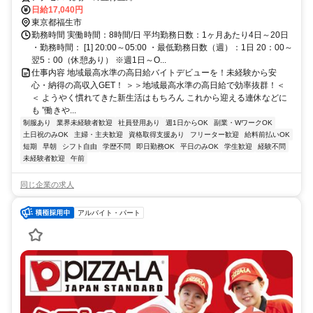
たのライフスタイルに合わせてお仕事しませんか！未経験者大歓迎！年
日給17,040円
代幅広く活躍しています。
東京都福生市
勤務時間 実働時間：8時間/日 平均勤務日数：1ヶ月あたり4日～20日
・勤務時間： [1] 20:00～05:00 ・最低勤務日数（週）：1日 20：00～
翌5：00（休憩あり） ※週1日～O...
仕事内容 地域最高水準の高日給バイトデビューを！未経験から安
心・納得の高収入GET！ ＞＞地域最高水準の高日給で効率抜群！＜
＜ ようやく慣れてきた新生活はもちろん これから迎える連休などに
も ”働きや...
制服あり
業界未経験者歓迎
社員登用あり
週1日からOK
副業・WワークOK
土日祝のみOK
主婦・主夫歓迎
資格取得支援あり
フリーター歓迎
給料前払いOK
短期
早朝
シフト自由
学歴不問
即日勤務OK
平日のみOK
学生歓迎
経験不問
未経験者歓迎
午前
同じ企業の求人
アルバイト・パート