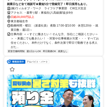
就業日など全て相談可★最短5分で登録完了！即日採用もあり。
(株)ウィルオブ・ワーク ライフケア事業部 CW立川支店
アクセス: ・最寄り駅：東福生(八高線)駅徒歩9分
日給28,000円以上
東京都福生市
勤務時間・曜日: （派遣社員） 夜勤 17:00-翌10:00 休憩120分 ・就
業日数：週1日～​
仕事内容: ＜＜すぐに働きたい！そんな方、当社にご相談ください＞
＞ ・来週にでも働きたい！ ・対策や仕事検索が大変・・・ すべてお
任せください。 本件だけでなく、条件次第で即日で勤務できる求人
がた...
変形労働時間制
週1日からOK
即日勤務OK
残業なし
アルバイト・パート