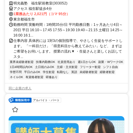
◎ミドル・シニアも活躍中
明光義塾 福生駅前教室(303052)
アクセス 福生駅徒歩4分
1業務あたり 2,021円（コマ 95分）
東京都福生市
勤務時間 実働時間：1時間35分/日 平均勤務日数：1ヶ月あたり4日～
20日 平日 16:10～17:45 17:55～19:30 19:40～21:15 土曜日 14:25～
16:00 16:1...
仕事内容 具体的には 1対3の個別指導で、やさしく生徒をサポートし
ます。 「一科目だけ」「得意科目から教えてみたい」など、 まずは
ご希望をお伺いします。 授業の流れ▼ ・生徒さんと楽しくお話して
スタ...
業界未経験者歓迎
扶養内勤務OK
社員登用あり
週1日からOK
副業・WワークOK
1日4時間以内OK
土日祝のみOK
主婦・主夫歓迎
フリーター歓迎
シフト自由
学歴不問
平日のみOK
学生歓迎
転勤なし
英語
未経験者歓迎
経験者歓迎
ネイルOK
有資格者歓迎
研修あり
同じ企業の求人
アルバイト・パート