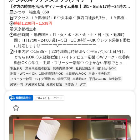
【夕方の時間を活用♪ディナータイム募集 】週1～5日＆17時～24時のう
ち1日3時間～OK◇未経験歓迎◇初バイト・久しぶりのお仕事復帰を応
かつや 福生店_859
援◇履歴書不要◇学業との両立やWワークなどあなたらしく働ける◇ま
アクセス ＪＲ青梅線/ＪＲ中央本線 牛浜西口徒歩約7分、ＪＲ青梅線/
かないあり！ボリュームたっぷりのメニューが半額で食べられる♪
ＪＲ中央本線 福生西口徒歩約11分、ＪＲ五日市線/ＪＲ青梅線 熊川徒
時給1,230円～1,538円
歩約15分 バス停「志茂南」より徒歩5分、コスモ石油 オートイン福
東京都福生市
生SS近く
勤務時間 ・勤務曜日：月・火・水・木・金・土・日・祝 ・勤務時
間： [1] 17:00～24:00 週1～5日・1日3時間～OK ◇シフト調整も柔軟
に対応します◎ ￣￣￣￣V￣￣￣￣￣￣￣￣￣￣...
仕事内容 ◇1日3h～｜22時以降は時給UP♪ ◇平日だけor土日だけ、
どちらもOK ◇未経験歓迎｜バイトデビュー応援 ◇Wワーク・扶養内
勤務OK ◇学生・主婦・フリーター活躍中 ◇まかない半額でとっ...
制服あり
業界未経験者歓迎
扶養内勤務OK
社員登用あり
週1日からOK
副業・WワークOK
1日4時間以内OK
土日祝のみOK
主婦・主夫歓迎
フリーター歓迎
バイク通勤OK
学歴不問
車通勤OK
平日のみOK
学生歓迎
経験不問
未経験者歓迎
経験者歓迎
研修あり
夕方
アルバイト・パート