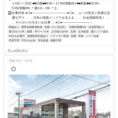
り4日 〜 20日 ■■日勤■■8:00～17:00(実働8h) ■■夜勤■■20:00～
5:00(実働8h) ＊週1日～OK ＊土...
仕事内容 ●◎●―――――――――――●◎● … 人々の安全と快適な交
通を守り … … 日本の道路インフラを支える … … 社会貢献性高く …
… やりがいの大きいお仕事 … ●◎●―――――――――...
制服あり
業界未経験者歓迎
短期（3ヵ月以内）
扶養内勤務OK
社員登用あり
週1日からOK
副業・WワークOK
土日祝のみOK
主婦・主夫歓迎
週1シフト提出
60代も応募可
資格取得支援あり
フリーター歓迎
短期
早朝
シフト自由
学歴不問
平日のみOK
学生歓迎
経験不問
同じ企業の求人
アルバイト・パート