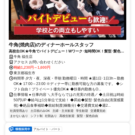
牛角(焼肉店)のディナーホールスタッフ
高校生OK★牛角でバイトデビュー！Wワーク･短時間OK！髪型･髪色自
由★食事補助有★履歴書不要
牛角 福生店
アクセス お問い合わせください
時給1,230円～1,600円
東京都福生市
時間帯 夕方・夜、深夜・早朝 勤務曜日・時間 ★週1日･1日3h～勤務
OK★ 17:00～23:00 ※ディナー帯に勤務可能な方の募集です。 ◆シ
フト自由！プライベート優先OK★ ◆扶養内勤務もO...
仕事情報 ● 仕事内容 ＼大手ならではの充実の待遇／ ◆土日祝は時給
50円UP ◆給与は1分単位で支給！ ◆昇給◆髪型･髪色自由(清潔感重
視) ◆絶品食事補助◆前給制度(稼働分) ◆交通費支給◆週2...
社員登用あり
土日祝のみOK
主婦・主夫歓迎
学生歓迎
交通費支給
まかないあり
シフト制
社割あり
高校生歓迎
髪型・髪色自由
アルバイト・パート