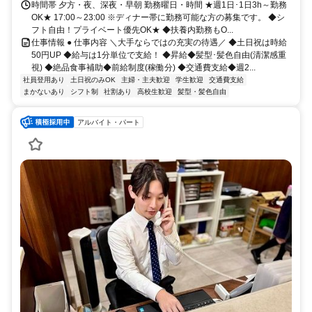
時間帯 夕方・夜、深夜・早朝 勤務曜日・時間 ★週1日･1日3h～勤務
OK★ 17:00～23:00 ※ディナー帯に勤務可能な方の募集です。 ◆シ
フト自由！プライベート優先OK★ ◆扶養内勤務もO...
仕事情報 ● 仕事内容 ＼大手ならではの充実の待遇／ ◆土日祝は時給
50円UP ◆給与は1分単位で支給！ ◆昇給◆髪型･髪色自由(清潔感重
視) ◆絶品食事補助◆前給制度(稼働分) ◆交通費支給◆週2...
社員登用あり
土日祝のみOK
主婦・主夫歓迎
学生歓迎
交通費支給
まかないあり
シフト制
社割あり
高校生歓迎
髪型・髪色自由
アルバイト・パート