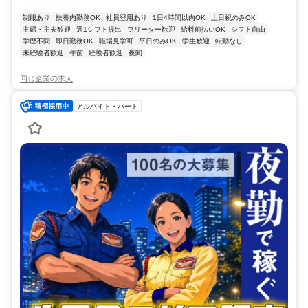
━━━━━━...
制服あり
扶養内勤務OK
社員登用あり
1日4時間以内OK
土日祝のみOK
主婦・主夫歓迎
週1シフト提出
フリーター歓迎
給料前払いOK
シフト自由
学歴不問
即日勤務OK
職場見学可
平日のみOK
学生歓迎
転勤なし
未経験者歓迎
午前
経験者歓迎
夜間
同じ企業の求人
アルバイト・パート