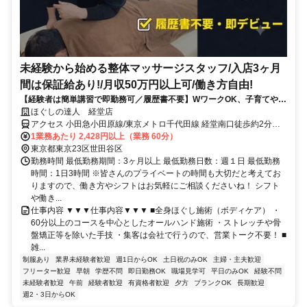
未経験から始める整体マッサージスタッフ/入店3ヶ月
間は保証給あり!/月収50万円以上可/働き方自由!
【経験者は簡単講習で即勤務可／履歴書不要】WワークOK、子育てや介
護、他の仕事をしながら自分に合った働き方をしている方が活躍中
ほぐしの達人 経堂店
アクセス 小田急小田原線/東京メトロ千代田線 経堂南口徒歩約2分、
東急世田谷線 宮の坂出入口2(下高井戸方面)徒歩約11分、東急世田谷
1業務あたり 2,428円以上（業務 60分）
線 山下（東京都）出入口1徒歩約13分 経堂駅徒歩2分
東京都東京23区世田谷区
勤務時間 最低勤務期間：3ヶ月以上 最低勤務日数：週１日 最低勤務
時間：1日3時間 ※皆さんのプライベートの時間も大切だと考えてお
りますので、働き方やシフトはお気軽にご相談くださいね！ シフト
や働き...
仕事内容 ▼▼▼仕事内容▼▼▼ ■全身ほぐし施術（ボディケア） ・
60分以上のコースを中心としたオールハンド施術 ・ストレッチや骨
盤矯正等を除いた手技 ・集客は会社で行うので、営業トーク不要！ ■
雑...
制服あり
業界未経験者歓迎
週1日からOK
土日祝のみOK
主婦・主夫歓迎
フリーター歓迎
早朝
学歴不問
即日勤務OK
職場見学可
平日のみOK
経験不問
未経験者歓迎
午前
経験者歓迎
有資格者歓迎
夕方
ブランクOK
長期歓迎
週2・3日からOK