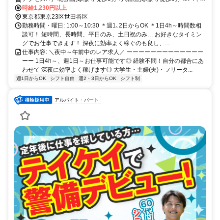
通勤OK
時給1,230円以上
東京都東京23区世田谷区
勤務時間・曜日: 1:00～10:30 ＊週1､2日からOK ＊1日4h～時間数相
談可！ 短時間、長時間、平日のみ、土日祝のみ… お好きなタイミン
グでお仕事できます！ 深夜に効率よく稼ぐのも良し、...
仕事内容: ＼夜中～午前中のレア求人／ ーーーーーーーーーーーーー
ーー 1日4h～、週1日～お仕事可能です◎ 経験不問！自分の都合にあ
わせて 深夜に効率よく稼げます◎ 大学生・主婦(夫)・フリータ...
週1日からOK
シフト自由
週2・3日からOK
シフト制
アルバイト・パート