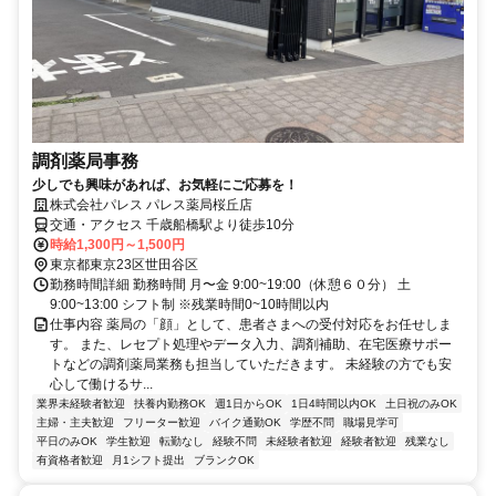
調剤薬局事務
少しでも興味があれば、お気軽にご応募を！
株式会社パレス パレス薬局桜丘店
交通・アクセス 千歳船橋駅より徒歩10分
時給1,300円～1,500円
東京都東京23区世田谷区
勤務時間詳細 勤務時間 月〜金 9:00~19:00（休憩６０分） 土
9:00~13:00 シフト制 ※残業時間0~10時間以内
仕事内容 薬局の「顔」として、患者さまへの受付対応をお任せしま
す。 また、レセプト処理やデータ入力、調剤補助、在宅医療サポー
トなどの調剤薬局業務も担当していただきます。 未経験の方でも安
心して働けるサ...
業界未経験者歓迎
扶養内勤務OK
週1日からOK
1日4時間以内OK
土日祝のみOK
主婦・主夫歓迎
フリーター歓迎
バイク通勤OK
学歴不問
職場見学可
平日のみOK
学生歓迎
転勤なし
経験不問
未経験者歓迎
経験者歓迎
残業なし
有資格者歓迎
月1シフト提出
ブランクOK