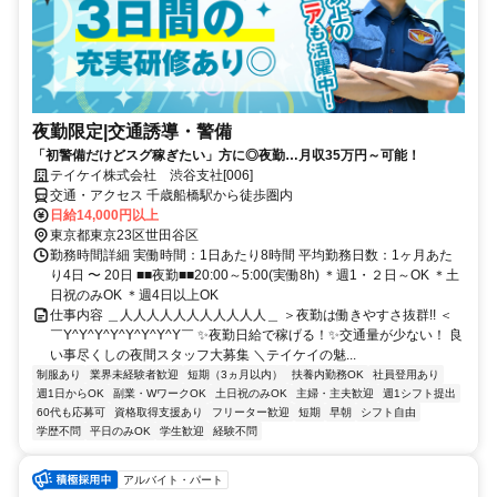
夜勤限定|交通誘導・警備
「初警備だけどスグ稼ぎたい」方に◎夜勤…月収35万円～可能！
テイケイ株式会社 渋谷支社[006]
交通・アクセス 千歳船橋駅から徒歩圏内
日給14,000円以上
東京都東京23区世田谷区
勤務時間詳細 実働時間：1日あたり8時間 平均勤務日数：1ヶ月あた
り4日 〜 20日 ■■夜勤■■20:00～5:00(実働8h) ＊週1・２日～OK ＊土
日祝のみOK ＊週4日以上OK
仕事内容 ＿人人人人人人人人人人人＿ ＞夜勤は働きやすさ抜群!! ＜
￣Y^Y^Y^Y^Y^Y^Y^Y￣ ✨夜勤日給で稼げる！✨交通量が少ない！ 良
い事尽くしの夜間スタッフ大募集 ＼テイケイの魅...
制服あり
業界未経験者歓迎
短期（3ヵ月以内）
扶養内勤務OK
社員登用あり
週1日からOK
副業・WワークOK
土日祝のみOK
主婦・主夫歓迎
週1シフト提出
60代も応募可
資格取得支援あり
フリーター歓迎
短期
早朝
シフト自由
学歴不問
平日のみOK
学生歓迎
経験不問
アルバイト・パート