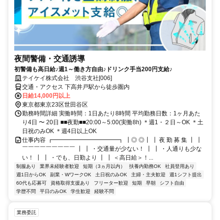
夜間警備・交通誘導
初警備も高日給♪週1～働き方自由♪ドリンク手当200円支給♪
テイケイ株式会社 渋谷支社[006]
交通・アクセス 下高井戸駅から徒歩圏内
日給14,000円以上
東京都東京23区世田谷区
勤務時間詳細 実働時間：1日あたり8時間 平均勤務日数：1ヶ月あた
り4日 〜 20日 ■■夜勤■■20:00～5:00(実働8h) ＊週1・２日～OK ＊土
日祝のみOK ＊週4日以上OK
仕事内容 ┏━━━━━━━━━━━┓ ┃◎ ◎┃ ┃ 夜 勤 募 集 ┃ ┃
￣￣￣￣￣￣￣￣￣ ┃ ┃ ・交通量が少ない！ ┃ ┃ ・人通りも少な
い！ ┃ ┃ ・でも、日勤より ┃ ┃ ＜高日給＞！...
制服あり
業界未経験者歓迎
短期（3ヵ月以内）
扶養内勤務OK
社員登用あり
週1日からOK
副業・WワークOK
土日祝のみOK
主婦・主夫歓迎
週1シフト提出
60代も応募可
資格取得支援あり
フリーター歓迎
短期
早朝
シフト自由
学歴不問
平日のみOK
学生歓迎
経験不問
業務委託