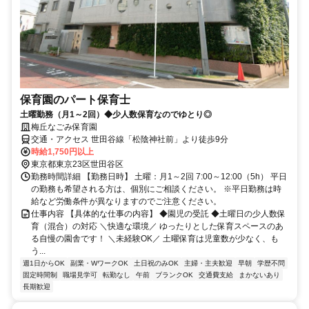
保育園のパート保育士
土曜勤務（月1～2回）◆少人数保育なのでゆとり◎
梅丘なごみ保育園
交通・アクセス 世田谷線「松陰神社前」より徒歩9分
時給1,750円以上
東京都東京23区世田谷区
勤務時間詳細 【勤務日時】 土曜：月1～2回 7:00～12:00（5h） 平日
の勤務も希望される方は、個別にご相談ください。 ※平日勤務は時
給など労働条件が異なりますのでご注意ください。
仕事内容 【具体的な仕事の内容】 ◆園児の受託 ◆土曜日の少人数保
育（混合）の対応 ＼快適な環境／ ゆったりとした保育スペースのあ
る自慢の園舎です！ ＼未経験OK／ 土曜保育は児童数が少なく、も
う...
週1日からOK
副業・WワークOK
土日祝のみOK
主婦・主夫歓迎
早朝
学歴不問
固定時間制
職場見学可
転勤なし
午前
ブランクOK
交通費支給
まかないあり
長期歓迎