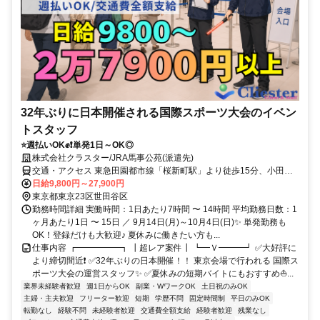
32年ぶりに日本開催される国際スポーツ大会のイベン
トスタッフ
⭐週払いOK✊❗単発1日～OK◎
株式会社クラスター/JRA馬事公苑(派遣先)
交通・アクセス 東急田園都市線「桜新町駅」より徒歩15分、小田急
線「経堂駅」より徒歩20分
日給9,800円～27,900円
東京都東京23区世田谷区
勤務時間詳細 実働時間：1日あたり7時間 〜 14時間 平均勤務日数：1
ヶ月あたり1日 〜 15日 ／ 9月14日(月)～10月4日(日)✨ 単発勤務も
OK！登録だけも大歓迎♪ 夏休みに働きたい方も...
仕事内容 ┏━━━━━┓ ┃超レア案件┃ ┗━Ｖ━━━┛ ✅大好評に
より締切間近❗ ✅32年ぶりの日本開催！！ 東京会場で行われる 国際ス
ポーツ大会の運営スタッフ✨ ✅夏休みの短期バイトにもおすすめ⛵...
業界未経験者歓迎
週1日からOK
副業・WワークOK
土日祝のみOK
主婦・主夫歓迎
フリーター歓迎
短期
学歴不問
固定時間制
平日のみOK
転勤なし
経験不問
未経験者歓迎
交通費全額支給
経験者歓迎
残業なし