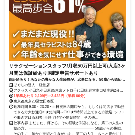
リラクゼーションスタッフ/月収50万円以上可/入店3ヶ
月間は保証給あり!/確定申告サポートあり
保証給あり！あなたの豊かな人生経験が、武器になる。50歳から始め
る、一生モノの癒やしの技術。
ほぐしの達人 経堂店
アクセス 小田急小田原線/東京メトロ千代田線 経堂南口徒歩約2分、
東急世田谷線 宮の坂出入口2(下高井戸方面)徒歩約11分、東急世田谷
1業務あたり 2,109円～2,428円（業務 60分）
線 山下（東京都）出入口1徒歩約13分 経堂駅徒歩2分
東京都東京23区世田谷区
勤務時間 9:30～23:20 <土日祝日の開店から、もしくは閉店まで勤務
できる方大歓迎◎> ★短時間～OK! ★5時間以上できる方歓迎! シフト
や働き方は応相談! ※終了時間や開始時間、その他...
仕事内容 まだまだ、輝ける。その経験が武器になる、第二の人生の
始め方。 ━━━━━━━━━━━━━━━━━━ 50歳からの挑戦。
その手に、確かな技術と生きがいを。 第二の人生、もっと豊かにし