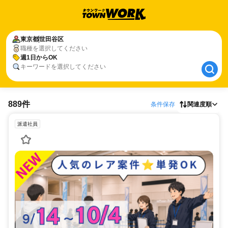
東京都
東京都
世田谷区
世田谷区
職種を選択してください
週1日からOK
週1日からOK
キーワードを選択してください
889件
条件保存
関連度順
派遣社員