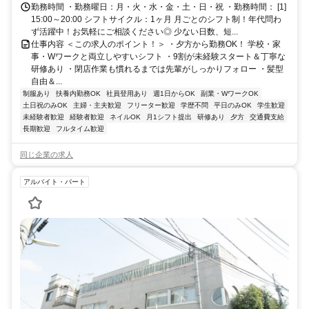
勤務時間 ・勤務曜日：月・火・水・金・土・日・祝 ・勤務時間： [1]
15:00～20:00 シフトサイクル：1ヶ月 月ごとのシフト制！年代問わ
ず活躍中！お気軽にご相談ください◎ 少ない日数、短...
仕事内容 ＜この求人のポイント！＞ ・夕方から勤務OK！ 学校・家
事・Wワークと両立しやすいシフト ・9割が未経験スタート＆丁寧な
研修あり ・閉店作業も慣れるまでは先輩がしっかりフォロー ・髪型
自由＆...
制服あり
扶養内勤務OK
社員登用あり
週1日からOK
副業・WワークOK
土日祝のみOK
主婦・主夫歓迎
フリーター歓迎
学歴不問
平日のみOK
学生歓迎
未経験者歓迎
経験者歓迎
ネイルOK
月1シフト提出
研修あり
夕方
交通費支給
長期歓迎
フルタイム歓迎
同じ企業の求人
アルバイト・パート