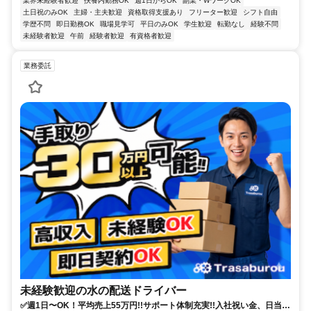
業界未経験者歓迎
扶養内勤務OK
週1日からOK
副業・WワークOK
土日祝のみOK
主婦・主夫歓迎
資格取得支援あり
フリーター歓迎
シフト自由
学歴不問
即日勤務OK
職場見学可
平日のみOK
学生歓迎
転勤なし
経験不問
未経験者歓迎
午前
経験者歓迎
有資格者歓迎
業務委託
未経験歓迎の水の配送ドライバー
✅週1日〜OK！平均売上55万円!!サポート体制充実!!入社祝い金、日当保