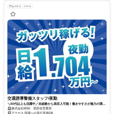
アルバイト・パート
交通誘導警備スタッフ/夜勤
＼60代以上も活躍中／未経験から高収入可能！働きやすさが魅力の環境
で警備員デビューをしませんか！【月収34万円以上可能！日払いも
株式会社MSK 世田谷営業所
OK！】勤務3日前迄シフト申請が可能です！週1日～・短期もOK！あな
アクセス 現場への直行直帰OK