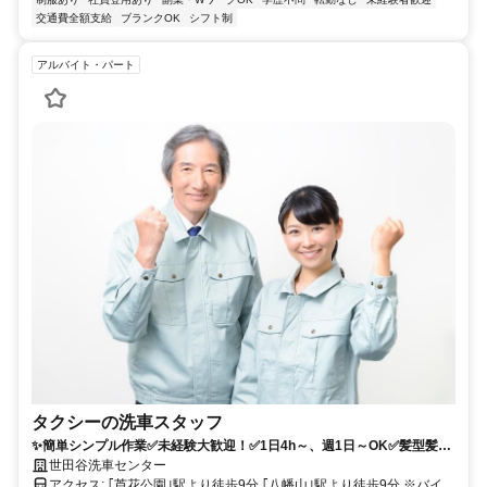
交通費全額支給
ブランクOK
シフト制
アルバイト・パート
タクシーの洗車スタッフ
✨簡単シンプル作業✅未経験大歓迎！✅1日4h～、週1日～OK✅髪型髪色
自由✅面接1回✅夜中1時～翌10:30の珍しい時間帯
世田谷洗車センター
アクセス: ｢芦花公園｣駅より徒歩9分 ｢八幡山｣駅より徒歩9分 ※バイク