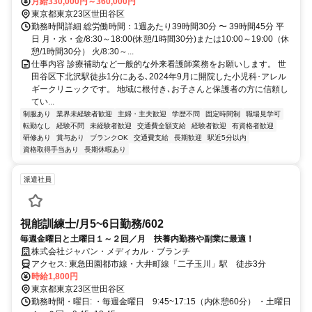
田駅｣徒歩9分、｢東北沢駅｣徒歩10分
月給330,000円～360,000円
東京都東京23区世田谷区
勤務時間詳細 総労働時間：1週あたり39時間30分 〜 39時間45分 平
日 月・水・金/8:30～18:00(休憩/1時間30分)または10:00～19:00（休
憩/1時間30分） 火/8:30～...
仕事内容 診療補助など一般的な外来看護師業務をお願いします。 世
田谷区下北沢駅徒歩1分にある､2024年9月に開院した小児科･アレル
ギークリニックです。 地域に根付き､お子さんと保護者の方に信頼し
てい...
制服あり
業界未経験者歓迎
主婦・主夫歓迎
学歴不問
固定時間制
職場見学可
転勤なし
経験不問
未経験者歓迎
交通費全額支給
経験者歓迎
有資格者歓迎
研修あり
賞与あり
ブランクOK
交通費支給
長期歓迎
駅近5分以内
資格取得手当あり
長期休暇あり
派遣社員
視能訓練士/月5~6日勤務/602
毎週金曜日と土曜日１～２回／月 扶養内勤務や副業に最適！
株式会社ジャパン・メディカル・ブランチ
アクセス: 東急田園都市線・大井町線「二子玉川」駅 徒歩3分
時給1,800円
東京都東京23区世田谷区
勤務時間・曜日: ・毎週金曜日 9:45~17:15（内休憩60分） ・土曜日