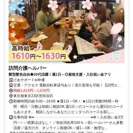
訪問介護ヘルパー
髪型髪色自由◆20代活躍！週1日～◎資格支援・入社祝い金アリ
けあサポートwith優
交通・アクセス 電動自転車貸与あり！直行直帰も可能！【訪問エリ
ア】世田谷区、杉並区、調布市、 狛江市、川崎市登戸周辺地域にな
時給1,610円～1,630円
ります。【本社（株式会社Ｗｉｔｈｙｏｕ）】豪徳寺駅、梅ヶ丘駅か
東京都東京23区世田谷区
ら徒歩5分
勤務時間詳細 9:00～18:00 ★週1日～OK！ ★1日の実働5時間～時
間・曜日・日数は気軽に相談OK 週1日～のコースから週5日のコース
もあります。 相談しながらあなたにピッタリのコースを探し...
仕事内容 ✼••┈┈┈┈┈┈┈┈┈┈┈┈┈┈┈┈••✼ ✨入社祝い金3万
円～✨ ✅残業ほぼなし！ ✅有給消化率100％ ✅若いヘルパーさん多数
活躍 ✅遠方の方、オンライン面接OK ✅週1～OK・無理な...