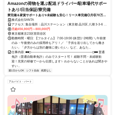
Amazonの荷物を運ぶ配送ドライバー/駐車場代サポー
トあり/日当保証/寮完備
寮完備＆家賃サポートあり✨未経験も安心！リース車完備◎月収70万円
以上も目指せる！
株式会社SANTA
アクセス: 集合場所：品川ステーション（東京都 品川区 八潮 3-3-6 東
京レールゲート EAST 1階）
月給456,900円～800,000円
東京都東京23区世田谷区
勤務時間・曜日: 【フルタイム】 7:00-19:00 (休憩1~2時間) ＼午前便
のみ・午後便のみの採用枠もアリ！／ 「子供を送り出してから働き
たい」「夕方からは別の趣味に使いたい」など、あなた...
仕事内容: ■■□————————————————————□■■ 普通
免許（普通自動車免許）のみでスタート可！ 経験不問・未経験歓
迎！充実の研修で一から伝授します✨ わからないことがあれば聞きや
すい...
週1日からOK
シフト自由
残業なし
アルバイト・パート