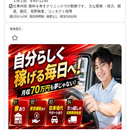
１or２回 9:45~12:45
仕事内容: 眼科を有すクリニックでの勤務です。 主な業務 ・視力、眼
底、眼圧、視野検査、コンタクト指導
週1日からOK
固定時間制
残業なし
駅近5分以内
業務委託