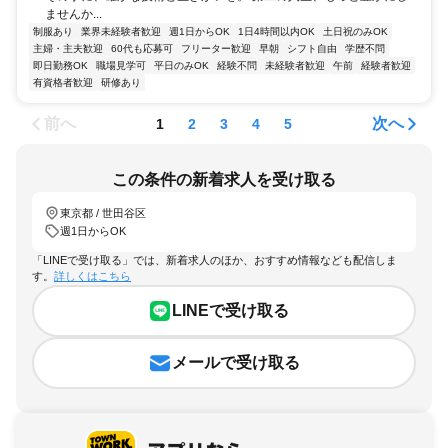
ませんか...
制服あり
業界未経験者歓迎
週1日からOK
1日4時間以内OK
土日祝のみOK
主婦・主夫歓迎
60代も応募可
フリーター歓迎
早朝
シフト自由
学歴不問
即日勤務OK
職場見学可
平日のみOK
経験不問
未経験者歓迎
午前
経験者歓迎
有資格者歓迎
研修あり
前へ
次へ
1
2
3
4
5
この条件の新着求人を受け取る
東京都 / 世田谷区
週1日からOK
「LINEで受け取る」では、新着求人のほか、おすすめ情報なども配信しま
す。
詳しくはこちら
LINEで受け取る
メールで受け取る