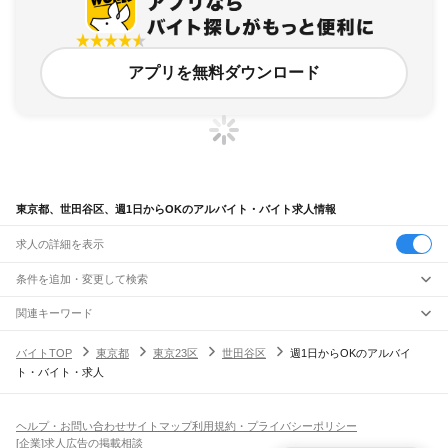
アプリを無料ダウンロード
東京都、世田谷区、週1日からOKのアルバイト・バイト求人情報
求人の詳細を表示
条件を追加・変更して検索
市区町村を追加・変更
関連キーワード
東京都 東京23区 世田谷区 週1日からok
東京都
駅を追加・変更
バイトTOP
東京都
東京23区
世田谷区
週1日からOKのアルバイ
東京都 東京23区 世田谷区 週1日からOK 週1日からok
東京都
すべて
ト・バイト・求人
東京都 東京23区 新宿区 週1日からok
東京23区
すべて
職種を追加・変更
JR東海道本線(東京～熱海)
東京都 東京23区 世田谷区 週1日からOK データ
東京都 東京23区 世田谷区 週1 ok
千代田区
中央区
港区
新宿区
文京区
台東区
墨田区
江東区
品川区
目黒区
大田区
東京駅
新橋駅
品川駅
飲食・フードサービス
世田谷区
渋谷区
中野区
杉並区
豊島区
北区
荒川区
板橋区
練馬区
足立区
葛飾区
特徴を追加・変更
飲食・フードサービス
江戸川区
すべて
ヘルプ・お問い合わせ
サイトマップ
利用規約・プライバシーポリシー
JR山手線
ホールスタッフ
キッチンスタッフ
皿洗い・洗い場
精肉・鮮魚加工
給食調理
人気
[企業]求人広告の掲載相談
大崎駅
五反田駅
目黒駅
恵比寿駅
渋谷駅
原宿駅
代々木駅
新宿駅
新大久保駅