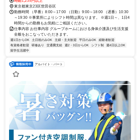
時給1,235円以上
東京都東京23区世田谷区
勤務時間 （早番）8:00～17:00 （日勤）9:00～18:00 （遅番）10:30
～19:30 ※事業所によりシフト時間は異なります。 ※週1日～、1日4
時間からの勤務もお気軽にご相談ください。
仕事内容 お仕事内容 グループホームにおける身体介護及び生活支援
全般をおこなっていただきます。
週1日からOK
土日祝のみOK
主婦・主夫歓迎
平日のみOK
経験者歓迎
有資格者歓迎
研修あり
交通費支給
週2・3日からOK
シフト制
週4日以上OK
留学生活躍中
アルバイト・パート