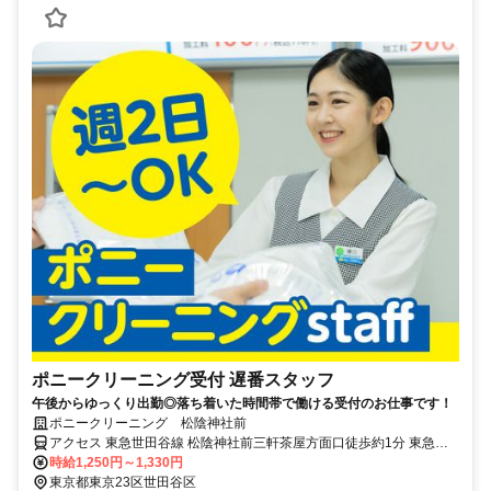
ポニークリーニング受付 遅番スタッフ
午後からゆっくり出勤◎落ち着いた時間帯で働ける受付のお仕事です！
ポニークリーニング 松陰神社前
アクセス 東急世田谷線 松陰神社前三軒茶屋方面口徒歩約1分 東急世
田谷線 松陰神社前駅より徒歩1分
時給1,250円～1,330円
東京都東京23区世田谷区