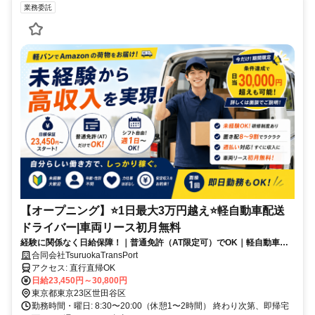
業務委託
【オープニング】⭐️1日最大3万円越え⭐️軽自動車配送
ドライバー|車両リース初月無料
経験に関係なく日給保障！｜普通免許（AT限定可）でOK｜軽自動車が
運転できれば即戦力◎
合同会社TsuruokaTransPort
アクセス: 直行直帰OK
日給23,450円～30,800円
東京都東京23区世田谷区
勤務時間・曜日: 8:30〜20:00（休憩1〜2時間） 終わり次第、即帰宅