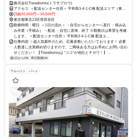
証あり！
株式会社Trasaburou(トラサブロウ)
アクセス: ＜配送センター住所＞ 平和島3-4-1-C棟 配送エリア（東京
都大田区、品川区、港区、目黒区）
日給20,000円～30,000円
東京都東京23区世田谷区
勤務時間・曜日: ＜1日の流れ＞ ・自宅からセンターへ直行 ・積み込
み作業（手積み） ・配送 ・自宅に直帰、終了 ※勤務日は希望を考慮
します。 ＜配送センター住所＞ 平和島3-4-1-C棟 配送エ...
仕事内容: ✨超人気案件のため、応募多数いただいております！ 必要
人数達し次第締め切りますので、ご興味ある方はお早めにお問い合わ
せください！ 【Trasaburouは “ココ”が他社とチガウ！】 ...
週1日からOK
即日勤務OK
アルバイト・パート