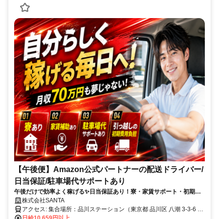
【午後便】Amazon公式パートナーの配送ドライバー/
日当保証/駐車場代サポートあり
午後だけで効率よく稼げる✨日当保証あり！寮・家賃サポート・初期費
用立替あり⭐未経験歓迎◎Amazon公式パートナー！
株式会社SANTA
アクセス: 集合場所：品川ステーション（東京都 品川区 八潮 3-3-6 東
京レールゲート EAST 1階）
日給10,659円以上