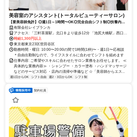
美容室のアシスタント(トータルビューティーサロン)
【要美容師免許】◎週1日～1時間〜OK◎完全自由シフト制◎扶養内・
Wワーク歓迎◎ブランク復帰応援
有限会社レイブランカ
アクセス: 「三軒茶屋駅」北口Ｂより徒歩12分 「池尻大橋駅」西口よ
り徒歩11分
時給1,300円以上
東京都東京23区世田谷区
勤務時間・曜日: 10:00〜20:00の間で1時間(1枠)〜・週1日〜応相談
＊自由出勤制なので、ライフスタイルに合わせてシフトを組めます
仕事内容: ご希望やスキルに合わせたサロン業務をお任せします。 ≪
具体的な業務内容≫ ・シャンプー ・カラー塗布 ・ハンドマッサージ
などのサービス対応 ・店内の清掃や準備など ☆「美容師からエス...
週1日からOK
シフト自由
週2・3日からOK
シフト制
契約社員