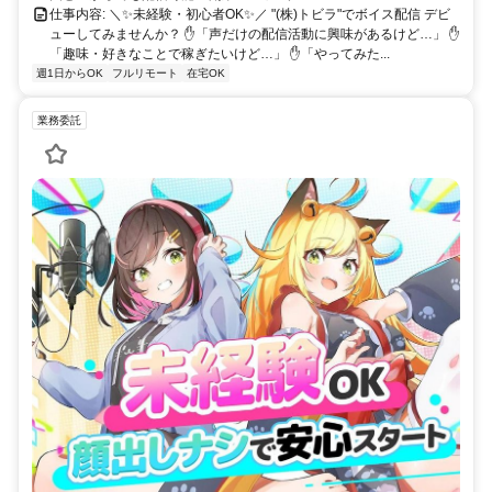
仕事内容: ＼✨未経験・初心者OK✨／ "(株)トビラ"でボイス配信 デビ
ューしてみませんか？ ✋「声だけの配信活動に興味があるけど…」 ✋
「趣味・好きなことで稼ぎたいけど…」 ✋「やってみた...
週1日からOK
フルリモート
在宅OK
業務委託