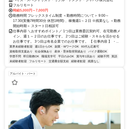
イン／週1～2日勤務】IFRSアドバイザー
ヘイズ・スペシャリスト・リクルートメント・ジャパン株式会社
フルリモート
時給5,000円～7,000円
勤務時間 フレックスタイム制度 ＜勤務時間について＞ 9:00～
17:30(実働7時間30分 休憩1時間) 、稼働週1～２日 ※残業なし ＜勤務
開始時期＞ スタート日相談可
仕事内容 ＼おすすめポイント／ 1つ目は業務委託契約可、在宅勤務メ
イン、週１～２日のお仕事です。 2つ目はご経験・スキルを活かせる
お仕事です。 3つ目は有名企業でのお仕事です。 【 仕事内容 】 ・...
業界未経験者歓迎
週1日からOK
副業・WワークOK
60代も応募可
資格取得支援あり
社会保険あり
産休・育休取得実績あり
バイク通勤OK
学歴不問
即日勤務OK
職場見学可
平日のみOK
賞与年1回あり
経験不問
英語
未経験者歓迎
フルリモート
交通費全額支給
経験者歓迎
残業なし
アルバイト・パート