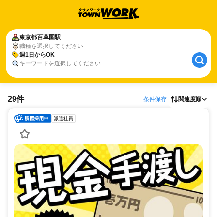
東京都
百草園駅
職種を選択してください
週1日からOK
キーワードを選択してください
29件
条件保存
関連度順
派遣社員