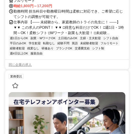
フルリモート
時給1,800円～17,200円
勤務時間 担当科目や勤務曜日/時間は柔軟に対応でき、ご希望に応じ
てシフトの調整が可能です。
仕事内容 【―― 未経験から、家庭教師のトライの先生に！ ――】
▼▼ この求人のPOINT！ ▼▼ □得意な科目だけでOK！ □週1日・1時
間～OK！柔軟シフト □Wワーク・副業も大歓迎！ □未経験...
週1日からOK
副業・WワークOK
土日祝のみOK
主婦・主夫歓迎
シフト自由
平日のみOK
学生歓迎
転勤なし
経験不問
英語
未経験者歓迎
フルリモート
経験者歓迎
残業なし
研修あり
ブランクOK
交通費支給
シフト制
週4日以上OK
服装自由
同じ企業の求人
業務委託