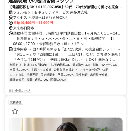
建築現場での巡回警備スタッフ
【電話応募もOK！0120-907-850】60代・70代が無理なく働ける完全自
由シフト♪日払いOK♪
フォルモントセキュリティサービス 南多摩支社
アクセス ＊現場へは直行直帰OK＊
日給10,400円～11,900円
東京都日野市
勤務時間 実働時間：8時間/日 平均勤務日数：1ヶ月あたり1日～24日
・勤務曜日：月・火・水・木・金・土・日・祝 ・勤務時間： [1]
08:00～17:00 ・最低勤務日数（週）：1日 シ...
仕事内容 ～ 働く時間も休みも「あなた次第」の完全自由シフト！ ～
「月1日～」や「2週間に1回」、「土日だけ」など、ご希望を優先！
「今月は月1日だけ」「来週は連休が欲しい」もOK！ 無理なく...
制服あり
短期（3ヵ月以内）
扶養内勤務OK
週1日からOK
副業・WワークOK
土日祝のみOK
主婦・主夫歓迎
資格取得支援あり
フリーター歓迎
短期
シフト自由
学歴不問
固定時間制
平日のみOK
学生歓迎
未経験者歓迎
経験者歓迎
夜間
週払いOK
即日払いOK
同じ企業の求人
業務委託