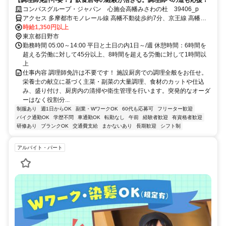
【調理師免許不要！】飲食店等の経験が活きる。調理師への道も応援！
コンパスグループ・ジャパン 心施会高幡みさわの杜 39406_p
アクセス 多摩都市モノレール線 高幡不動徒歩約7分、京王線 高幡不
動徒歩約7分、京王動物園線 高幡不動徒歩約7分
時給1,350円以上
東京都日野市
勤務時間 05:00～14:00 平日と土日の内1日～/週 休憩時間：6時間を
超える労働に対して45分以上、8時間を超える労働に対して1時間以
上
仕事内容 調理師免許は不要です！ 施設厨房での調理全般をお任せ。
栄養士の献立に基づく主菜・副菜の大量調理、食材のカットや仕込
み、盛り付け、厨房内の清掃や衛生管理を行います。突発的なオーダ
ーはなく役割分...
制服あり
週1日からOK
副業・WワークOK
60代も応募可
フリーター歓迎
バイク通勤OK
学歴不問
車通勤OK
転勤なし
午前
経験者歓迎
有資格者歓迎
研修あり
ブランクOK
交通費支給
まかないあり
長期歓迎
シフト制
アルバイト・パート