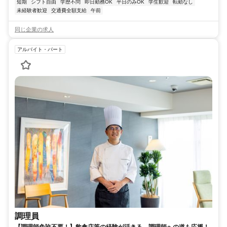
短期
シフト自由
学歴不問
即日勤務OK
平日のみOK
学生歓迎
転勤なし
未経験者歓迎
交通費全額支給
午前
同じ企業の求人
アルバイト・パート
調理員