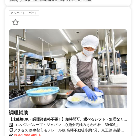
アルバイト・パート
調理補助
【未経験OK・調理師資格不要！】短時間可。選べるシフト・無理なく安
定ワーク！
コンパスグループ・ジャパン 心施会高幡みさわの杜 39406_p
アクセス 多摩都市モノレール線 高幡不動徒歩約7分、京王線 高幡不
動徒歩約7分、京王動物園線 高幡不動徒歩約7分
時給1,300円以上