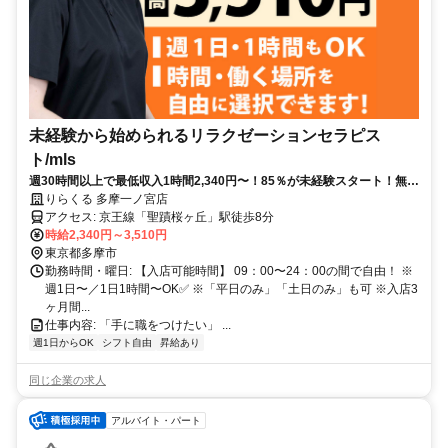
未経験から始められるリラクゼーションセラピス
ト/mls
週30時間以上で最低収入1時間2,340円〜！85％が未経験スタート！無料
トレで一生モノの技術を習得✅好きな時間に収入を得られます⏰【東京
りらくる 多摩一ノ宮店
都多摩市一ノ宮】
アクセス: 京王線「聖蹟桜ヶ丘」駅徒歩8分
時給2,340円～3,510円
東京都多摩市
勤務時間・曜日: 【入店可能時間】 09：00〜24：00の間で自由！ ※
週1日〜／1日1時間〜OK✅ ※「平日のみ」「土日のみ」も可 ※入店3
ヶ月間...
仕事内容: 「手に職をつけたい」 ...
週1日からOK
シフト自由
昇給あり
同じ企業の求人
アルバイト・パート