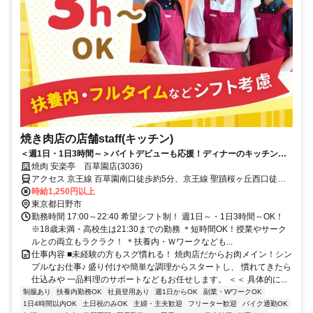
焼き肉店の店舗staff(キッチン)
＜週1日・1日3時間～＞バイトデビューも応援！ディナーのキッチン補
助で手順は丁寧に◎随時昇給あり
焼肉 安楽亭 百草園店(3036)
アクセス 京王線 百草園南口徒歩約5分、京王線 聖蹟桜ヶ丘西口徒歩
約18分、多摩都市モノレール線 高幡不動徒歩約25分 百草園駅より徒
時給1,250円以上
歩4分/車・バイク通勤OK！
東京都日野市
勤務時間 17:00～22:40 希望シフト制！ 週1日～・1日3時間～OK！
※18歳未満・高校生は21:30までの勤務 ＊短時間OK！授業やサーク
ルとの両立もラクラク！ ＊扶養内・Ｗワークなども...
仕事内容 ■未経験の方もスグ慣れる！ 焼肉店だからお肉メイン！シン
プルなお仕事♪ 盛り付けや簡単な調理からスタートし、 慣れてきたら
仕込みや 一品料理のサポートなどもお任せします。 ＜＜ 具体的に...
制服あり
扶養内勤務OK
社員登用あり
週1日からOK
副業・WワークOK
1日4時間以内OK
土日祝のみOK
主婦・主夫歓迎
フリーター歓迎
バイク通勤OK