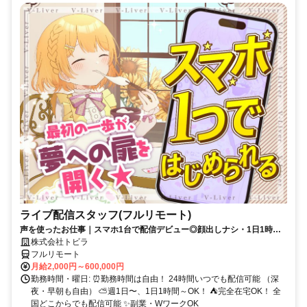
ライブ配信スタッフ(フルリモート)
声を使ったお仕事｜スマホ1台で配信デビュー◎顔出しナシ・1日1時間
～OK♪
株式会社トビラ
フルリモート
月給2,000円～600,000円
勤務時間・曜日: ⏰勤務時間は自由！ 24時間いつでも配信可能 （深
夜・早朝も自由） ⛅週1日〜、1日1時間～OK！ ⛺完全在宅OK！ 全
国どこからでも配信可能 ✨副業・WワークOK