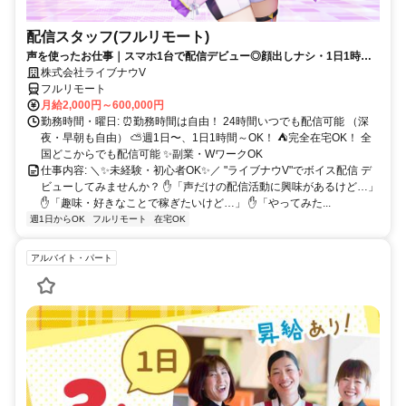
配信スタッフ(フルリモート)
声を使ったお仕事｜スマホ1台で配信デビュー◎顔出しナシ・1日1時間
～OK♪
株式会社ライブナウV
フルリモート
月給2,000円～600,000円
勤務時間・曜日: ⏰勤務時間は自由！ 24時間いつでも配信可能 （深
夜・早朝も自由） ⛅週1日〜、1日1時間～OK！ ⛺完全在宅OK！ 全
国どこからでも配信可能 ✨副業・WワークOK
仕事内容: ＼✨未経験・初心者OK✨／ "ライブナウV"でボイス配信 デ
ビューしてみませんか？ ✋「声だけの配信活動に興味があるけど…」
✋「趣味・好きなことで稼ぎたいけど…」 ✋「やってみた...
週1日からOK
フルリモート
在宅OK
アルバイト・パート