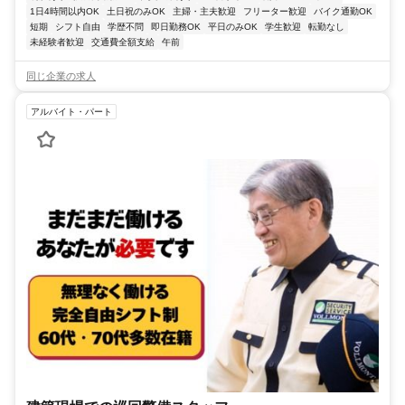
1日4時間以内OK
土日祝のみOK
主婦・主夫歓迎
フリーター歓迎
バイク通勤OK
短期
シフト自由
学歴不問
即日勤務OK
平日のみOK
学生歓迎
転勤なし
未経験者歓迎
交通費全額支給
午前
同じ企業の求人
アルバイト・パート