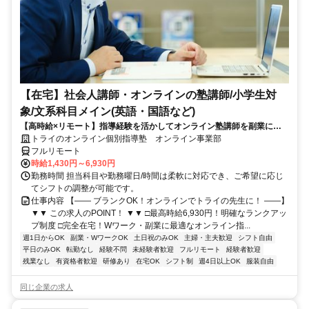
【在宅】社会人講師・オンラインの塾講師/小学生対
象/文系科目メイン(英語・国語など)
【高時給×リモート】指導経験を活かしてオンライン塾講師を副業に！
週1～OK！
トライのオンライン個別指導塾 オンライン事業部
フルリモート
時給1,430円～6,930円
勤務時間 担当科目や勤務曜日/時間は柔軟に対応でき、ご希望に応じ
てシフトの調整が可能です。
仕事内容 【―― ブランクOK！オンラインでトライの先生に！ ――】
▼▼ この求人のPOINT！ ▼▼ □最高時給6,930円！明確なランクアッ
プ制度 □完全在宅！Wワーク・副業に最適なオンライン指...
週1日からOK
副業・WワークOK
土日祝のみOK
主婦・主夫歓迎
シフト自由
平日のみOK
転勤なし
経験不問
未経験者歓迎
フルリモート
経験者歓迎
残業なし
有資格者歓迎
研修あり
在宅OK
シフト制
週4日以上OK
服装自由
同じ企業の求人