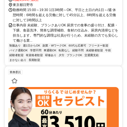
東京都日野市
勤務時間 15:00～19:30 1日3時間～OK、平日と土日の内1日～/週 休
憩時間：6時間を超える労働に対して45分以上、8時間を超える労働
に対して1時間以上
仕事内容 未経験、ブランクありOK 厨房での食事の盛り付け、配膳・
下膳、食器洗浄、簡単な調理補助、食材の仕込み、厨房内清掃などを
担当します。専門的な調理は社員が行うため、未経験の方でも安心し
て働ける業...
制服あり
週1日からOK
副業・WワークOK
60代も応募可
フリーター歓迎
バイク通勤OK
学歴不問
車通勤OK
転勤なし
経験不問
未経験者歓迎
午前
経験者歓迎
有資格者歓迎
研修あり
夕方
ブランクOK
交通費支給
まかないあり
長期歓迎
業務委託