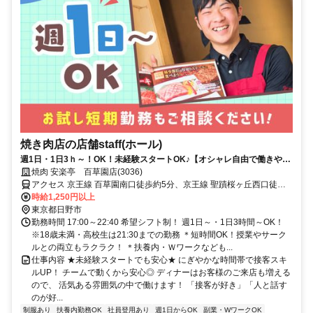
焼き肉店の店舗staff(ホール)
週1日・1日3ｈ～！OK！未経験スタートOK♪【オシャレ自由で働きやす
い！染髪・ピアスOK(規定有)】
焼肉 安楽亭 百草園店(3036)
アクセス 京王線 百草園南口徒歩約5分、京王線 聖蹟桜ヶ丘西口徒歩
約18分、多摩都市モノレール線 高幡不動徒歩約25分 百草園駅より徒
時給1,250円以上
歩4分/車・バイク通勤OK！
東京都日野市
勤務時間 17:00～22:40 希望シフト制！ 週1日～・1日3時間～OK！
※18歳未満・高校生は21:30までの勤務 ＊短時間OK！授業やサーク
ルとの両立もラクラク！ ＊扶養内・Ｗワークなども...
仕事内容 ★未経験スタートでも安心★ にぎやかな時間帯で接客スキ
ルUP！ チームで動くから安心◎ ディナーはお客様のご来店も増える
ので、 活気ある雰囲気の中で働けます！ 「接客が好き」「人と話す
のが好...
制服あり
扶養内勤務OK
社員登用あり
週1日からOK
副業・WワークOK