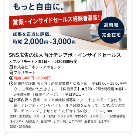
SNS広告の法人向けテレアポ・インサイドセールス
＜フルリモート＞週1日～・月20時間程度
株式会社日本テレアポセンター
フルリモート
時給1,400円～2,000円
勤務時間詳細 法人向けの架電業務となるため、 平日9:00～18:00を中
心に ご稼働いただきます。 【稼働目安】 ■月20～25時間程度 ■週4～
5時間程度 【稼働イメージ】 ・平日週1日 × ...
仕事内容 ＼営業・テレアポ経験者募集！／ これまで培ってきた 営
業・テレアポ・ インサイドセールス経験を活かして、 SNS広告の営
業にチャレンジしませんか？ お任せするのは、 「Instagram...
主婦・主夫歓迎
フリーター歓迎
シフト自由
学歴不問
フルリモート
経験者歓迎
ネイルOK
研修あり
在宅OK
シフト制
ピアスOK
服装自由
ひげOK
髪型・髪色自由