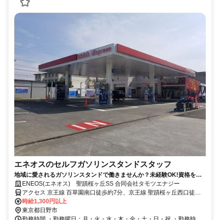
エネオスのセルフガソリンスタンドスタッフ
地域に愛されるガソリンスタンドで働きませんか？未経験OK!資格をお
持ちの方は是非、役立ててください！
ENEOS(エネオス) 聖蹟桜ヶ丘SS 合同会社タモツエナジー
アクセス 京王線 百草園南口徒歩約7分、京王線 聖蹟桜ヶ丘西口徒歩
約16分、多摩都市モノレール線 高幡不動出口4徒歩約27分
時給1,300円以上
東京都日野市
勤務時間 ・勤務曜日：月・火・水・木・金・土・日・祝 ・勤務時