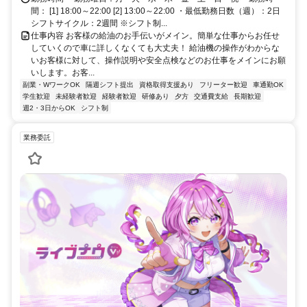
間： [1] 18:00～22:00 [2] 13:00～22:00 ・最低勤務日数（週）：2日
シフトサイクル：2週間 ※シフト制...
仕事内容 お客様の給油のお手伝いがメイン。簡単な仕事からお任せ
していくので車に詳しくなくても大丈夫！ 給油機の操作がわからな
いお客様に対して、操作説明や安全点検などのお仕事をメインにお願
いします。お客...
副業・WワークOK
隔週シフト提出
資格取得支援あり
フリーター歓迎
車通勤OK
学生歓迎
未経験者歓迎
経験者歓迎
研修あり
夕方
交通費支給
長期歓迎
週2・3日からOK
シフト制
業務委託