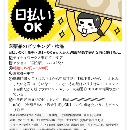
医薬品のピッキング・検品
日払いOK！単発・週1～OK★かんたんWEB登録で好きな時に働ける♪お
友達との応募歓迎！
テイケイワークス東京 立川支店
アクセス 「国立駅」～バス15分
時給1,352円～1,690円
東京都府中市
勤務時間 シフトはスマホから申請可能！ TEL不要だから、「お休み
したいと言いにくいな・・・」という心配はいりません！ ＜＜シフ
ト自由だから続けやすい＞＞ ★シフトの融通◎ ★スキマ時間や空い
ている...
仕事内容 医薬品のピッキング・検品 ///////////////////////////////////////
(σ'u')σ【全額日払い・現金手渡しOK】 スグに働きたい方にもピッタ
リ◎ ///...
業界未経験者歓迎
短期（3ヵ月以内）
扶養内勤務OK
週1日からOK
副業・WワークOK
土日祝のみOK
主婦・主夫歓迎
資格取得支援あり
フリーター歓迎
短期
シフト自由
学歴不問
職場見学可
平日のみOK
学生歓迎
転勤なし
経験不問
未経験者歓迎
経験者歓迎
週払いOK