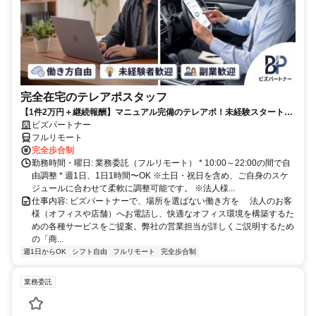
完全在宅のテレアポスタッフ
【1件2万円＋継続報酬】マニュアル完備のテレアポ！未経験スタートの
副業スタッフ活躍中／丁寧なフォロー体制あり
ビズパートナー
フルリモート
完全歩合制
勤務時間・曜日: 業務委託（フルリモート） * 10:00～22:00の間で自
由調整 * 週1日、1日1時間〜OK ※土日・祝日を含め、ご自身のスケ
ジュールに合わせて柔軟に調整可能です。 ※法人様...
仕事内容: ビズパートナーで、場所を選ばない働き方を 法人のお客
様（オフィスや店舗）へお電話し、快適なオフィス環境を構築するた
めの各種サービスをご提案。弊社の営業担当が詳しくご説明するため
の「商...
週1日からOK
シフト自由
フルリモート
完全歩合制
業務委託