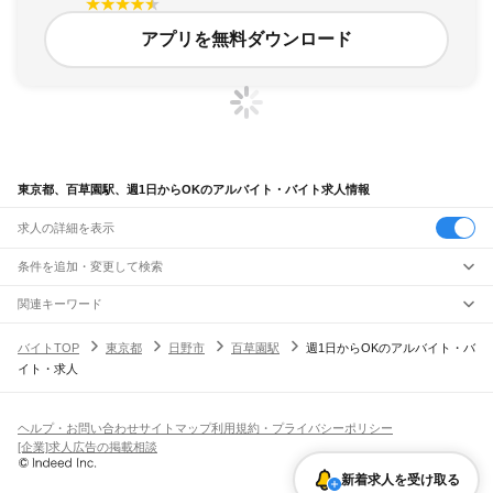
アプリを無料ダウンロード
東京都、百草園駅、週1日からOKのアルバイト・バイト求人情報
求人の詳細を表示
条件を追加・変更して検索
市区町村を追加・変更
関連キーワード
完全在宅ワーク 全国
シール貼り 在宅
現在地周辺
ガチャガチャ
犬カフェ
東京都
駅を追加・変更
バイトTOP
東京都
日野市
百草園駅
週1日からOKのアルバイト・バ
東京都
すべて
イト・求人
東京23区
すべて
職種を追加・変更
JR東海道本線(東京～熱海)
千代田区
中央区
港区
新宿区
文京区
台東区
墨田区
江東区
品川区
目黒区
大田区
東京駅
新橋駅
品川駅
飲食・フードサービス
世田谷区
渋谷区
中野区
杉並区
豊島区
北区
荒川区
板橋区
練馬区
足立区
葛飾区
特徴を追加・変更
飲食・フードサービス
江戸川区
すべて
ヘルプ・お問い合わせ
サイトマップ
利用規約・プライバシーポリシー
JR山手線
ホールスタッフ
キッチンスタッフ
皿洗い・洗い場
精肉・鮮魚加工
給食調理
人気
[企業]求人広告の掲載相談
大崎駅
五反田駅
目黒駅
恵比寿駅
渋谷駅
原宿駅
代々木駅
新宿駅
新大久保駅
八王子市
立川市
武蔵野市
三鷹市
青梅市
府中市
昭島市
調布市
町田市
小金井市
雇用形態を追加・変更
パン屋（ベーカリー）
フードカウンター販売員
バー（BAR）・バーテンダー
日払いOK
高校生歓迎
学生歓迎
深夜の仕事
髪型・髪色自由
ひげOK
ネイルOK
高田馬場駅
目白駅
池袋駅
大塚駅
巣鴨駅
駒込駅
田端駅
西日暮里駅
日暮里駅
鶯谷駅
小平市
日野市
東村山市
国分寺市
国立市
福生市
狛江市
東大和市
清瀬市
飲食店補助（開店・閉店準備）
飲食店（店長・マネージャー）
新着求人を受け取る
ピアスOK
アルバイト・パート
履歴書不要
オープニングスタッフ
留学生・外国人活躍中
上野駅
御徒町駅
秋葉原駅
神田駅
東京駅
有楽町駅
新橋駅
浜松町駅
田町駅
東久留米市
武蔵村山市
多摩市
稲城市
羽村市
あきる野市
西東京市
大島町
利島村
都道府県を変更