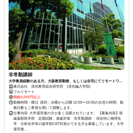
非常勤講師
大学教員経験のある方。大阪教室勤務、もしくは在宅にてリモートワー
ク可能。退官した先生が活躍中。
株式会社 清光教育総合研究所 (清光編入学院)
フルリモート
時給4,000円以上
勤務時間・曜日: 原則：水曜から日曜 10:00〜20:00の任意の時間、勤
務日数もご希望を聞いて調整します。
仕事内容: 大学退官後の方が多く活躍されています。 【募集内容】医
歯薬獣医学部 定期試験、進級対策 非常勤講師 ：現在特に物理化
学、分析化学等の薬学部CBT対策ができる方を募集しています。大学
退官後...