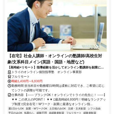
【在宅】社会人講師・オンラインの塾講師/高校生対
象/文系科目メイン(英語・国語・地歴など)
【高時給×リモート】指導経験を活かしてオンライン塾講師を副業に！
週1～OK！
トライのオンライン個別指導塾 オンライン事業部
フルリモート
時給1,430円～6,930円
勤務時間 担当科目や勤務曜日/時間は柔軟に対応でき、ご希望に応じ
てシフトの調整が可能です。
仕事内容 【―― ブランクOK！オンラインでトライの先生に！ ――】
▼▼ この求人のPOINT！ ▼▼ □最高時給6,930円！明確なランクアッ
プ制度 □完全在宅！Wワーク・副業に最適なオンライン指...
週1日からOK
副業・WワークOK
土日祝のみOK
主婦・主夫歓迎
シフト自由
平日のみOK
転勤なし
経験不問
未経験者歓迎
フルリモート
経験者歓迎