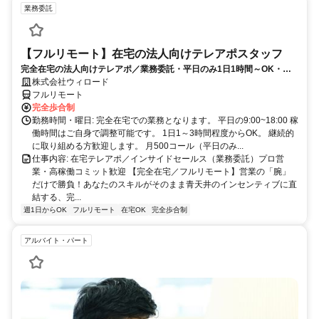
業務委託
【フルリモート】在宅の法人向けテレアポスタッフ
完全在宅の法人向けテレアポ／業務委託・平日のみ1日1時間～OK・成
果報酬あり／新規立ち上げ
株式会社ウィロード
フルリモート
完全歩合制
勤務時間・曜日: 完全在宅での業務となります。 平日の9:00~18:00 稼
働時間はご自身で調整可能です。 1日1～3時間程度からOK。 継続的
に取り組める方歓迎します。 月500コール（平日のみ...
仕事内容: 在宅テレアポ／インサイドセールス（業務委託）プロ営
業・高稼働コミット歓迎 【完全在宅／フルリモート】営業の「腕」
だけで勝負！あなたのスキルがそのまま青天井のインセンティブに直
結する、完...
週1日からOK
フルリモート
在宅OK
完全歩合制
アルバイト・パート