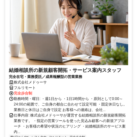
結婚相談所の新規顧客開拓・サービス案内スタッフ
完全在宅・業務委託／成果報酬型の営業業務
株式会社メドゥーサ
フルリモート
完全歩合制
勤務時間・曜日: ・週1日から ・1日1時間から ・原則として0:00～
24:00の範囲で、ご自身の都合に合わせて設定可能 ・固定休日なし。
業務日と休日はご自身で設定 お客様への連絡は、会社...
仕事内容: 株式会社メドゥーサが運営する結婚相談所の新規顧客開拓
業務です。 ・指定の営業ツールを使った見込み顧客への新規アプロ
ーチ ・お客様の希望や状況のヒアリング ・結婚相談所のサービス案
内...