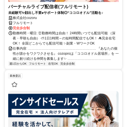
バーチャルライブ配信者(フルリモート)
未経験可✨顔出し不要✊サポート体制◎“ココロオドル”活動を♪
株式会社cozoru
フルリモート
完全歩合制
勤務時間・曜日: ⏰勤務時間は自由！ 24時間いつでも配信可能 （深
夜・早朝も自由） ⛅1日1時間～の短時間配信でもOK！ ⛺完全在宅
OK！ 全国どこからでも配信可能 ✨副業・WワークOK
仕事内容: …………………………………………………… 『あなたの個
性が誰かをワクワクさせる』 cozoproは「ココロオドル居場所」を 一
緒に創り続ける仲間を募集します✨ ………………………………...
週1日からOK
フルリモート
在宅OK
完全歩合制
業務委託